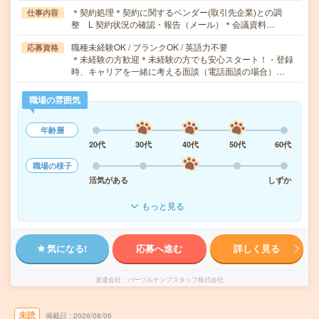
＊契約処理＊契約に関するベンダー(取引先企業)との調
仕事内容
整 L 契約状況の確認・報告（メール）＊会議資料…
職種未経験OK / ブランクOK / 英語力不要
応募資格
＊未経験の方歓迎＊未経験の方でも安心スタート！・登録
時、キャリアを一緒に考える面談（電話面談の場合）…
職場の雰囲気
年齢層
20代
30代
40代
50代
60代
職場の様子
活気がある
しずか
もっと見る
気になる!
応募へ進む
詳しく見る
派遣会社
パーソルテンプスタッフ株式会社
未読
掲載日
2026/08/06