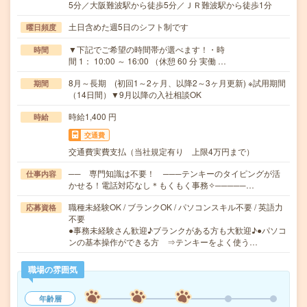
5分／大阪難波駅から徒歩5分／ＪＲ難波駅から徒歩1分
土日含めた週5日のシフト制です
曜日頻度
▼下記でご希望の時間帯が選べます！・時
時間
間 1： 10:00 ～ 16:00 （休憩 60 分 実働 …
8月～長期 (初回1～2ヶ月、以降2～3ヶ月更新) ※試用期間
期間
（14日間）▼9月以降の入社相談OK
時給1,400 円
時給
交通費
交通費実費支払（当社規定有り 上限4万円まで）
── 専門知識は不要！ ───テンキーのタイピングが活
仕事内容
かせる！電話対応なし＊もくもく事務✧─────…
職種未経験OK / ブランクOK / パソコンスキル不要 / 英語力
応募資格
不要
●事務未経験さん歓迎♪ブランクがある方も大歓迎♪●パソコ
ンの基本操作ができる方 ⇒テンキーをよく使う…
職場の雰囲気
年齢層