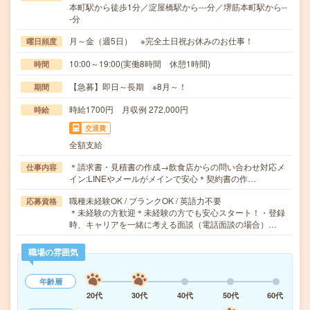
本町駅から徒歩1分／淀屋橋駅から---分／堺筋本町駅から--
-分
月～金（週5日） ※完全土日祝お休みのお仕事！
曜日頻度
10:00～19:00(実働8時間 休憩1時間)
時間
【急募】即日～長期 ※8月～！
期間
時給1700円 月収例 272,000円
時給
交通費
全額支給
＊請求書・見積書の作成→飲食店からの問い合わせ対応メ
仕事内容
イン:LINEやメールがメインで安心＊契約書の作…
職種未経験OK / ブランクOK / 英語力不要
応募資格
＊未経験の方歓迎＊未経験の方でも安心スタート！・登録
時、キャリアを一緒に考える面談（電話面談の場合）…
職場の雰囲気
年齢層
20代
30代
40代
50代
60代