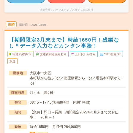
派遣会社
パーソルテンプスタッフ株式会社
未読
掲載日
2026/08/06
【期間限定3月末まで】時給1650円！残業な
し＊データ入力などカンタン事務！
職種未経験OK
交通費別途支給あり
土日祝日が休み
WEB登録OK
派遣
大阪市中央区
勤務地
本町駅から徒歩3分／淀屋橋駅から---分／堺筋本町駅から--
-分
月～金（週5日）
曜日頻度
08:45～17:45(実働8時間 休憩1時間)
時間
【急募】即日～長期 期間限定2027年3月末までのお仕
期間
事！ ※8月～！
時給1650円 月収例 264,000円
時給