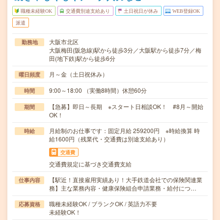
職種未経験OK
交通費別途支給あり
土日祝日が休み
WEB登録OK
派遣
大阪市北区
勤務地
大阪梅田(阪急線)駅から徒歩3分／大阪駅から徒歩7分／梅
田(地下鉄)駅から徒歩6分
月～金（土日祝休み）
曜日頻度
9:00～18:00 （実働8時間）休憩60分
時間
【急募】即日～長期 ※スタート日相談OK！ #8月～開始
期間
OK！
月給制のお仕事です：固定月給 259200円 ※時給換算 時
時給
給1600円（残業代・交通費は別途支給あり）
交通費
交通費規定に基づき交通費支給
【駅近！直接雇用実績あり！大手鉄道会社での保険関連業
仕事内容
務】主な業務内容・健康保険組合申請業務・給付につ…
職種未経験OK / ブランクOK / 英語力不要
応募資格
未経験OK！