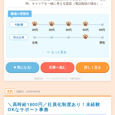
時、キャリアを一緒に考える面談（電話面談の場合）…
職場の雰囲気
年齢層
20代
30代
40代
50代
60代
男女比率
女性
男性
もっと見る
気になる!
応募へ進む
詳しく見る
派遣会社
パーソルテンプスタッフ株式会社
未読
掲載日
2026/08/06
＼高時給1800円／社員化制度あり！未経験
OKなサポート事務