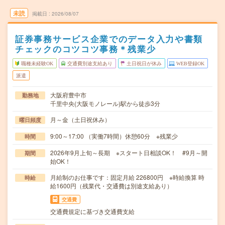
未読
掲載日
2026/08/07
証券事務サービス企業でのデータ入力や書類
チェックのコツコツ事務＊残業少
職種未経験OK
交通費別途支給あり
土日祝日が休み
WEB登録OK
派遣
大阪府豊中市
勤務地
千里中央(大阪モノレール)駅から徒歩3分
月～金（土日祝休み）
曜日頻度
9:00～17:00 （実働7時間）休憩60分 ※残業少
時間
2026年9月上旬～長期 ※スタート日相談OK！ #9月～開
期間
始OK！
月給制のお仕事です：固定月給 226800円 ※時給換算 時
時給
給1600円（残業代・交通費は別途支給あり）
交通費
交通費規定に基づき交通費支給