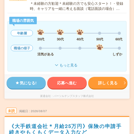
＊未経験の方歓迎＊未経験の方でも安心スタート！・登録
時、キャリアを一緒に考える面談（電話面談の場合）…
職場の雰囲気
年齢層
20代
30代
40代
50代
60代
職場の様子
活気がある
しずか
もっと見る
気になる!
応募へ進む
詳しく見る
派遣会社
パーソルテンプスタッフ株式会社
未読
掲載日
2026/08/07
《大手鉄道会社＊月給25万円》保険の申請手
続きやもくもくデータ入力など