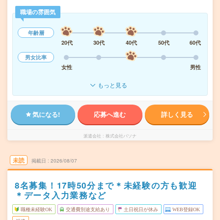
職場の雰囲気
年齢層
20代
30代
40代
50代
60代
男女比率
女性
男性
もっと見る
気になる!
応募へ進む
詳しく見る
派遣会社
株式会社パソナ
未読
掲載日
2026/08/07
8名募集！17時50分まで＊未経験の方も歓迎
＊データ入力業務など
職種未経験OK
交通費別途支給あり
土日祝日が休み
WEB登録OK