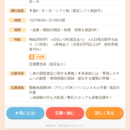
歩---分
▼週4・月～日・シフト制（固定シフト相談可）
曜日頻度
1日7h9:00～21:00の間
時間
＜急募＞開始日相談～短期 長期も相談OK！
期間
時給2000円 ※日払いOK(規定あり) ※土日祝出勤手当あ
時給
り（1.35倍） ※昇格あり（月収4万円以上UP、前年昇格
者15%）
交通費
交通費支給（規定あり）
＼車の買取査定に関する事務／▼具体的には・専用システ
仕事内容
ムへの顧客・車両情報の登録・提出する書類の準備・…
職種未経験OK / ブランクOK / パソコンスキル不要 / 英語力
応募資格
不要
＼未経験の方も大歓迎／弊社スタッフも多数活躍中！
気になる!
応募へ進む
詳しく見る
派遣会社
株式会社ネオキャリア