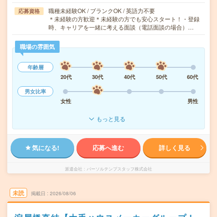
職種未経験OK / ブランクOK / 英語力不要
応募資格
＊未経験の方歓迎＊未経験の方でも安心スタート！・登録
時、キャリアを一緒に考える面談（電話面談の場合）…
職場の雰囲気
年齢層
20代
30代
40代
50代
60代
男女比率
女性
男性
もっと見る
気になる!
応募へ進む
詳しく見る
派遣会社
パーソルテンプスタッフ株式会社
未読
掲載日
2026/08/06