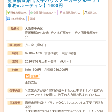
淀屋橋直結【大手ハウスメーカーグループ！
事務×ルーティン】1600円
職種未経験OK
交通費別途支給あり
土日祝日が休み
残業なし
WEB登録OK
派遣
大阪市中央区
勤務地
淀屋橋駅から徒歩1分／本町駅から---分／肥後橋駅から---
分
月～金（週5日）
曜日頻度
09:00～18:00(実働8時間 休憩1時間)
時間
2026年09月上旬～長期 ※9月～！
期間
時給1600円 月収例 256,000円
時給
交通費
全額支給
＼営業の方が使う資料作成をするお仕事です！／＊既存の
仕事内容
フォーマットを使用し、数字の入力組み込まれている…
職種未経験OK / ブランクOK / パソコンスキル不要 / 英語力
応募資格
不要
＊未経験の方歓迎＊未経験の方でも安心スタート！・登録