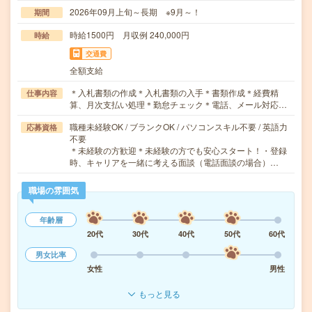
2026年09月上旬～長期 ※9月～！
期間
時給1500円 月収例 240,000円
時給
交通費
全額支給
＊入札書類の作成＊入札書類の入手＊書類作成＊経費精
仕事内容
算、月次支払い処理＊勤怠チェック＊電話、メール対応…
職種未経験OK / ブランクOK / パソコンスキル不要 / 英語力
応募資格
不要
＊未経験の方歓迎＊未経験の方でも安心スタート！・登録
時、キャリアを一緒に考える面談（電話面談の場合）…
職場の雰囲気
年齢層
20代
30代
40代
50代
60代
男女比率
女性
男性
もっと見る