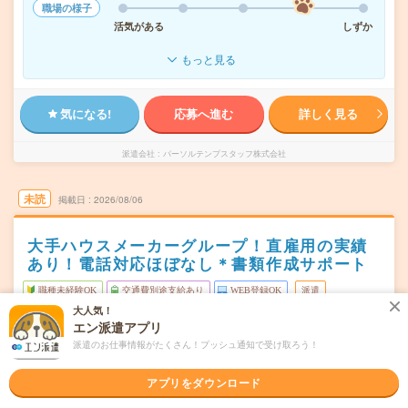
職場の様子
活気がある
しずか
もっと見る
気になる!
応募へ進む
詳しく見る
派遣会社
パーソルテンプスタッフ株式会社
未読
掲載日
2026/08/06
大手ハウスメーカーグループ！直雇用の実績
あり！電話対応ほぼなし＊書類作成サポート
職種未経験OK
交通費別途支給あり
WEB登録OK
派遣
大人気！
大阪市中央区
エン派遣アプリ
勤務地
本町駅から徒歩4分／堺筋本町駅から徒歩3分／淀屋橋駅か
派遣のお仕事情報がたくさん！プッシュ通知で受け取ろう！
ら---分
アプリをダウンロード
月・火・木・金・土・祝(週5日) ※水日休み（毎月プラス
曜日頻度
で1日希望休取れます☆）※年間休日121日！