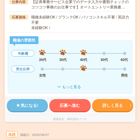
【証券事務サービス企業でのデータ入力や書類チェックの
仕事内容
コツコツ事務のお仕事です】オートエントリー業務書…
職種未経験OK / ブランクOK / パソコンスキル不要 / 英語力
応募資格
不要
未経験OK！
職場の雰囲気
年齢層
20代
30代
40代
50代
60代
男女比率
女性
男性
もっと見る
気になる!
応募へ進む
詳しく見る
派遣会社
株式会社パソナ
未読
掲載日
2026/08/07