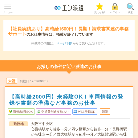
メニュー
気になる!
ログイン
検索
【社員実績あり】高時給1600円！長期！請求書関連の事務
サポート
のお仕事情報は、掲載が終了しています
掲載時の情報は、
ページ下部
からご覧いただけます。
お探しの条件に近い派遣のお仕事
未読
掲載日
2026/08/07
【高時給2000円】未経験OK！車両情報の登
録や書類の準備など事務のお仕事
職種未経験OK
交通費別途支給あり
WEB登録OK
派遣
大阪市中央区
勤務地
心斎橋駅から徒歩---分／四ツ橋駅から徒歩---分／長堀橋駅
から徒歩---分／西大橋駅から徒歩---分／大阪難波駅から徒