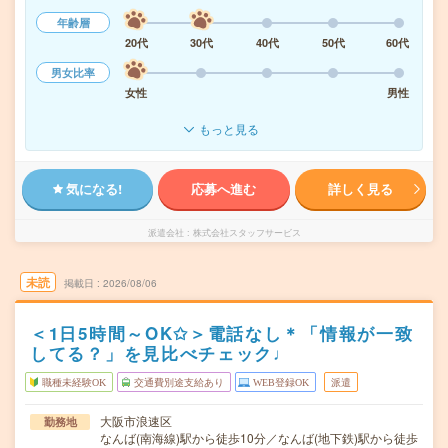
年齢層
20代
30代
40代
50代
60代
男女比率
女性
男性
もっと見る
気になる!
応募へ進む
詳しく見る
派遣会社
株式会社スタッフサービス
未読
掲載日
2026/08/06
＜1日5時間～OK✩＞電話なし＊「情報が一致
してる？」を見比べチェック♩
職種未経験OK
交通費別途支給あり
WEB登録OK
派遣
大阪市浪速区
勤務地
なんば(南海線)駅から徒歩10分／なんば(地下鉄)駅から徒歩