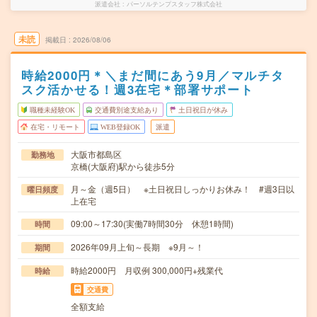
派遣会社
パーソルテンプスタッフ株式会社
未読
掲載日
2026/08/06
時給2000円＊＼まだ間にあう9月／マルチタ
スク活かせる！週3在宅＊部署サポート
職種未経験OK
交通費別途支給あり
土日祝日が休み
在宅・リモート
WEB登録OK
派遣
大阪市都島区
勤務地
京橋(大阪府)駅から徒歩5分
月～金（週5日） ※土日祝日しっかりお休み！ #週3日以
曜日頻度
上在宅
09:00～17:30(実働7時間30分 休憩1時間)
時間
2026年09月上旬～長期 ※9月～！
期間
時給2000円 月収例 300,000円+残業代
時給
交通費
全額支給