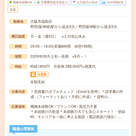
職種未経験OK
交通費別途支給あり
土日祝日が休み
WEB登録OK
派遣
大阪市福島区
勤務地
野田(阪神線)駅から徒歩3分／野田阪神駅から徒歩5分
月～金（週5日） ※土日祝お休み
曜日頻度
09:00～18:00(実働8時間 休憩1時間)
時間
2026年09月上旬～長期 ※9月～！
期間
時給1800円 月収例 288,000円+残業代
時給
交通費
全額支給
＊見積書のダブルチェック（Excelを使用）＊請求書の作
仕事内容
成 （フォーマットあり＊月初に作成）＊資料の…
職種未経験OK / ブランクOK / 英語力不要
応募資格
＊未経験の方歓迎＊未経験の方でも安心スタート！・登録
時、キャリアを一緒に考える面談（電話面談の場合）…
職場の雰囲気