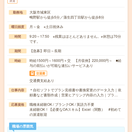
派遣
大阪市城東区
勤務地
鴫野駅から徒歩5分／蒲生四丁目駅から徒歩8分
月～金 ※土日祝休み
曜日頻度
9:20～17:50 ※残業はほとんどありません。※休憩は70分
時間
です。
【急募】即日～長期
期間
時給1500円～1600円＋交 【月収例】220,000円～ ■給
時給
与の前払いが可能な速払いサービスあり
交通費
交通費支給あり
＊自社ソフトでプラン見積書や書換変更のデータ入力｜依
仕事内容
頼書など書類作成｜営業ヒアリング内容の入力｜プラ…
職種未経験OK / ブランクOK / 英語力不要
応募資格
未経験OK！【必要なOAスキル】Excel（関数） #初めて
の派遣歓迎
職場の雰囲気