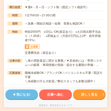
▼週4・月～日・シフト制（固定シフト相談可）
曜日頻度
1日7h9:00～21:00の間
時間
＜急募＞開始日相談～短期 長期も相談OK！
期間
時給2000円 ※日払いOK(規定あり) ※土日祝出勤手当あ
時給
り（1.35倍） ※昇格あり（月収4万円以上UP、前年昇格
者15%）
交通費
交通費支給（規定あり）
＼車の買取査定に関する事務／▼具体的には・専用システ
仕事内容
ムへの顧客・車両情報の登録・提出する書類の準備・…
職種未経験OK / ブランクOK / パソコンスキル不要 / 英語力
応募資格
不要
＼未経験の方も大歓迎／弊社スタッフも多数活躍中！
気になる!
応募へ進む
詳しく見る
派遣会社
株式会社ネオキャリア