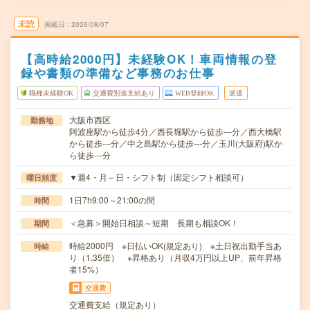
未読
掲載日
2026/08/07
【高時給2000円】未経験OK！車両情報の登
録や書類の準備など事務のお仕事
職種未経験OK
交通費別途支給あり
WEB登録OK
派遣
大阪市西区
勤務地
阿波座駅から徒歩4分／西長堀駅から徒歩---分／西大橋駅
から徒歩---分／中之島駅から徒歩---分／玉川(大阪府)駅か
ら徒歩---分
▼週4・月～日・シフト制（固定シフト相談可）
曜日頻度
1日7h9:00～21:00の間
時間
＜急募＞開始日相談～短期 長期も相談OK！
期間
時給2000円 ※日払いOK(規定あり) ※土日祝出勤手当あ
時給
り（1.35倍） ※昇格あり（月収4万円以上UP、前年昇格
者15%）
交通費
交通費支給（規定あり）