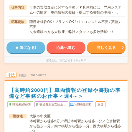
＼車の買取査定に関する事務／▼具体的には・専用システ
仕事内容
ムへの顧客・車両情報の登録・提出する書類の準備・…
職種未経験OK / ブランクOK / パソコンスキル不要 / 英語力
応募資格
不要
＼未経験の方も大歓迎／弊社スタッフも多数活躍中！
気になる!
応募へ進む
詳しく見る
派遣会社
株式会社ネオキャリア
未読
掲載日
2026/08/07
【高時給2000円】車両情報の登録や書類の準
備など事務のお仕事＜週4～＞
職種未経験OK
交通費別途支給あり
WEB登録OK
派遣
大阪市中央区
勤務地
本町駅から徒歩5分／堺筋本町駅から徒歩---分／心斎橋駅
から徒歩---分／四ツ橋駅から徒歩---分／西大橋駅から徒歩-
--分