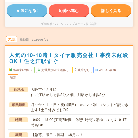
気になる!
応募へ進む
詳しく見る
派遣会社
パーソルテンプスタッフ株式会社
未読
掲載日
2026/08/06
人気の10-18時！タイヤ販売会社！事務未経験
OK！住之江駅すぐ
職種未経験OK
交通費別途支給あり
残業なし
WEB登録OK
派遣
大阪市住之江区
勤務地
住ノ江駅から徒歩8分／細井川駅から徒歩8分
月～金・土・日・祝(週5日) ※シフト制 ※シフト相談でき
曜日頻度
ます♪土日休みでもOK！
10:00～18:00(実働7時間 休憩1時間)※朝ゆっくり♪10-17
時間
時もOK
【急募】即日～長期 ※8月～！
期間