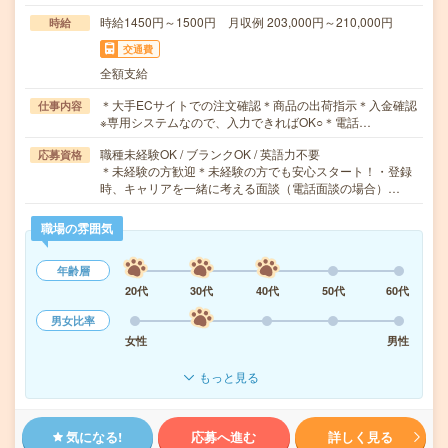
時給1450円～1500円 月収例 203,000円～210,000円
時給
交通費
全額支給
＊大手ECサイトでの注文確認＊商品の出荷指示＊入金確認
仕事内容
※専用システムなので、入力できればOK○＊電話…
職種未経験OK / ブランクOK / 英語力不要
応募資格
＊未経験の方歓迎＊未経験の方でも安心スタート！・登録
時、キャリアを一緒に考える面談（電話面談の場合）…
職場の雰囲気
年齢層
20代
30代
40代
50代
60代
男女比率
女性
男性
もっと見る
気になる!
応募へ進む
詳しく見る