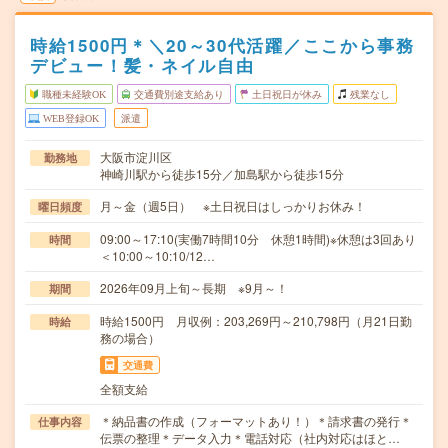
時給1500円＊＼20～30代活躍／ここから事務
デビュー！髪・ネイル自由
職種未経験OK
交通費別途支給あり
土日祝日が休み
残業なし
WEB登録OK
派遣
大阪市淀川区
勤務地
神崎川駅から徒歩15分／加島駅から徒歩15分
月～金（週5日） ※土日祝日はしっかりお休み！
曜日頻度
09:00～17:10(実働7時間10分 休憩1時間)※休憩は3回あり
時間
＜10:00～10:10/12…
2026年09月上旬～長期 ※9月～！
期間
時給1500円 月収例：203,269円～210,798円（月21日勤
時給
務の場合）
交通費
全額支給
＊納品書の作成（フォーマットあり！）＊請求書の発行＊
仕事内容
伝票の整理＊データ入力＊電話対応（社内対応はほと…