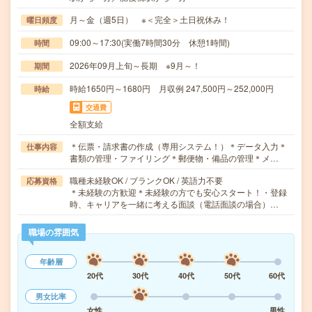
月～金（週5日） ※＜完全＞土日祝休み！
曜日頻度
09:00～17:30(実働7時間30分 休憩1時間)
時間
2026年09月上旬～長期 ※9月～！
期間
時給1650円～1680円 月収例 247,500円～252,000円
時給
交通費
全額支給
＊伝票・請求書の作成（専用システム！）＊データ入力＊
仕事内容
書類の管理・ファイリング＊郵便物・備品の管理＊メ…
職種未経験OK / ブランクOK / 英語力不要
応募資格
＊未経験の方歓迎＊未経験の方でも安心スタート！・登録
時、キャリアを一緒に考える面談（電話面談の場合）…
職場の雰囲気
年齢層
20代
30代
40代
50代
60代
男女比率
女性
男性