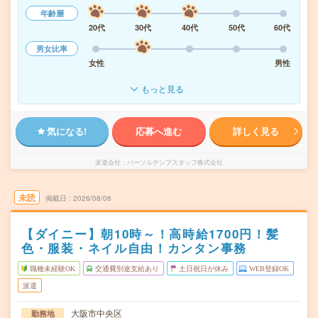
年齢層
20代
30代
40代
50代
60代
男女比率
女性
男性
もっと見る
気になる!
応募へ進む
詳しく見る
派遣会社
パーソルテンプスタッフ株式会社
未読
掲載日
2026/08/06
【ダイニー】朝10時～！高時給1700円！髪
色・服装・ネイル自由！カンタン事務
職種未経験OK
交通費別途支給あり
土日祝日が休み
WEB登録OK
派遣
大阪市中央区
勤務地