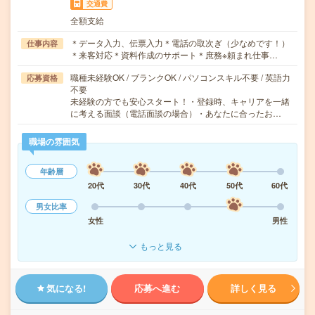
交通費
全額支給
＊データ入力、伝票入力＊電話の取次ぎ（少なめです！）
仕事内容
＊来客対応＊資料作成のサポート＊庶務※頼まれ仕事…
職種未経験OK / ブランクOK / パソコンスキル不要 / 英語力
応募資格
不要
未経験の方でも安心スタート！・登録時、キャリアを一緒
に考える面談（電話面談の場合）・あなたに合ったお…
職場の雰囲気
年齢層
20代
30代
40代
50代
60代
男女比率
女性
男性
もっと見る
気になる!
応募へ進む
詳しく見る