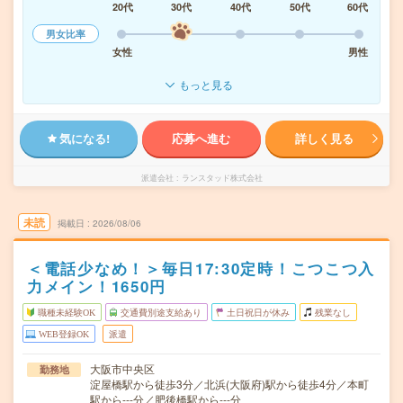
20代
30代
40代
50代
60代
男女比率
女性
男性
もっと見る
気になる!
応募へ進む
詳しく見る
派遣会社
ランスタッド株式会社
未読
掲載日
2026/08/06
＜電話少なめ！＞毎日17:30定時！こつこつ入
力メイン！1650円
職種未経験OK
交通費別途支給あり
土日祝日が休み
残業なし
WEB登録OK
派遣
大阪市中央区
勤務地
淀屋橋駅から徒歩3分／北浜(大阪府)駅から徒歩4分／本町
駅から---分／肥後橋駅から---分