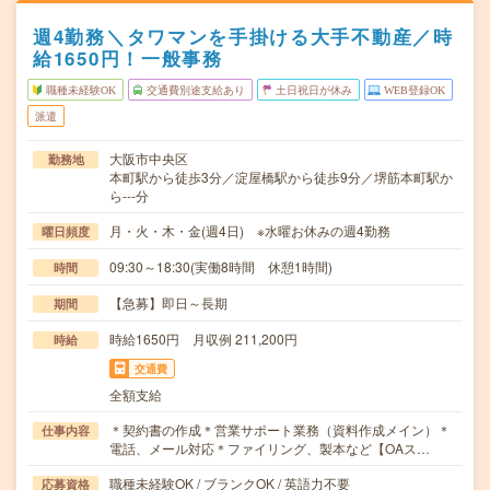
週4勤務＼タワマンを手掛ける大手不動産／時
給1650円！一般事務
職種未経験OK
交通費別途支給あり
土日祝日が休み
WEB登録OK
派遣
大阪市中央区
勤務地
本町駅から徒歩3分／淀屋橋駅から徒歩9分／堺筋本町駅か
ら---分
月・火・木・金(週4日) ※水曜お休みの週4勤務
曜日頻度
09:30～18:30(実働8時間 休憩1時間)
時間
【急募】即日～長期
期間
時給1650円 月収例 211,200円
時給
交通費
全額支給
＊契約書の作成＊営業サポート業務（資料作成メイン）＊
仕事内容
電話、メール対応＊ファイリング、製本など【OAス…
職種未経験OK / ブランクOK / 英語力不要
応募資格