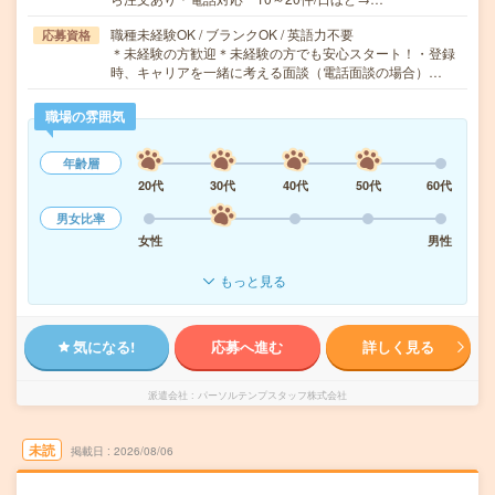
職種未経験OK / ブランクOK / 英語力不要
応募資格
＊未経験の方歓迎＊未経験の方でも安心スタート！・登録
時、キャリアを一緒に考える面談（電話面談の場合）…
職場の雰囲気
年齢層
20代
30代
40代
50代
60代
男女比率
女性
男性
もっと見る
気になる!
応募へ進む
詳しく見る
派遣会社
パーソルテンプスタッフ株式会社
未読
掲載日
2026/08/06