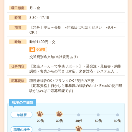
月～金
曜日頻度
8:30～17:15
時間
【急募】即日～長期 ※開始日は相談ください ※8月～
期間
OK！
時給1400円＋交
時給
交通費
交通費別途支給(当社規定あり)
【製造メーカーで事務サポート】・受発注・見積書・納期
仕事内容
調整・客先からの問合せ対応、来客対応・システム入…
職種未経験OK / ブランクOK / 英語力不要
応募資格
【応募資格】何かしら事務職の経験(Word・Excelの使用経
験があればご応募可能です)
職場の雰囲気
年齢層
20代
30代
40代
50代
60代
職場の様子