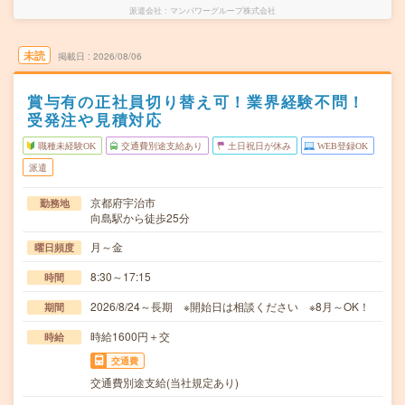
派遣会社
マンパワーグループ株式会社
未読
掲載日
2026/08/06
賞与有の正社員切り替え可！業界経験不問！
受発注や見積対応
職種未経験OK
交通費別途支給あり
土日祝日が休み
WEB登録OK
派遣
京都府宇治市
勤務地
向島駅から徒歩25分
月～金
曜日頻度
8:30～17:15
時間
2026/8/24～長期 ※開始日は相談ください ※8月～OK！
期間
時給1600円＋交
時給
交通費
交通費別途支給(当社規定あり)