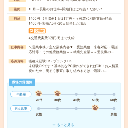
10月～長期のお仕事※開始日はご相談ください＊
期間
1400円 【月収例】約21万円～＋残業代別途支給※時給
時給
1400円×実働7.5H×20日勤務した場合
交通費
※交通費実費3万円/月まで支給
＼営業事務／主な業務内容▼・受注業務・来客対応・電話
仕事内容
応対等・その他庶務業務＝＝就業先企業＝＝遊技機の…
職種未経験OK / ブランクOK
応募資格
未経験OKです＊基本的なPC操作ができればOK！お人柄重
視のため、明るく素直に取り組める方はご活躍い…
職場の雰囲気
年齢層
20代
30代
40代
50代
60代
男女比率
女性
男性
もっと見る