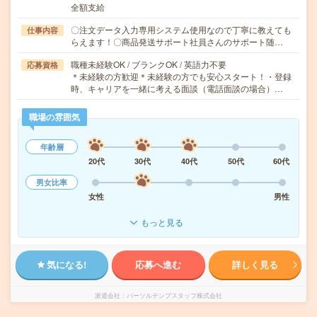
全額支給
〇注文データ入力専用システム使用なので丁寧に教えても
仕事内容
らえます！〇商品発送サポート社員さんのサポート随…
職種未経験OK / ブランクOK / 英語力不要
応募資格
＊未経験の方歓迎＊未経験の方でも安心スタート！・登録
時、キャリアを一緒に考える面談（電話面談の場合）…
職場の雰囲気
年齢層
20代
30代
40代
50代
60代
男女比率
女性
男性
もっと見る
気になる!
応募へ進む
詳しく見る
派遣会社
パーソルテンプスタッフ株式会社