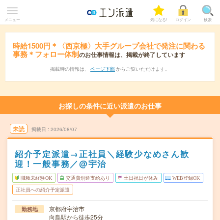
メニュー
気になる!
ログイン
検索
時給1500円＊〈西京極〉大手グループ会社で発注に関わる
事務＊フォロー体制
のお仕事情報は、掲載が終了しています
掲載時の情報は、
ページ下部
からご覧いただけます。
お探しの条件に近い派遣のお仕事
未読
掲載日
2026/08/07
紹介予定派遣→正社員＼経験少なめさん歓
迎！一般事務／@宇治
職種未経験OK
交通費別途支給あり
土日祝日が休み
WEB登録OK
正社員への紹介予定派遣
京都府宇治市
勤務地
向島駅から徒歩25分