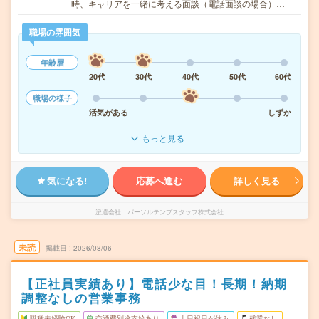
時、キャリアを一緒に考える面談（電話面談の場合）…
職場の雰囲気
年齢層
20代
30代
40代
50代
60代
職場の様子
活気がある
しずか
もっと見る
気になる!
応募へ進む
詳しく見る
派遣会社
パーソルテンプスタッフ株式会社
未読
掲載日
2026/08/06
【正社員実績あり】電話少な目！長期！納期
調整なしの営業事務
職種未経験OK
交通費別途支給あり
土日祝日が休み
残業なし