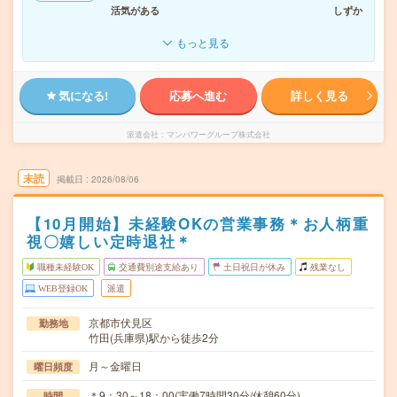
活気がある
しずか
もっと見る
気になる!
応募へ進む
詳しく見る
派遣会社
マンパワーグループ株式会社
未読
掲載日
2026/08/06
【10月開始】未経験OKの営業事務＊お人柄重
視〇嬉しい定時退社＊
職種未経験OK
交通費別途支給あり
土日祝日が休み
残業なし
WEB登録OK
派遣
京都市伏見区
勤務地
竹田(兵庫県)駅から徒歩2分
月～金曜日
曜日頻度
＊9：30～18：00(実働7時間30分/休憩60分)
時間