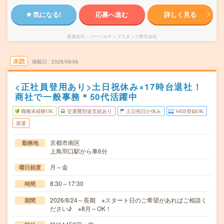
気になる!
応募へ進む
詳しく見る
派遣会社
パーソルテンプスタッフ株式会社
未読
掲載日
2026/08/06
<正社員登用あり>土日祝休み×17時台退社！
商社で一般事務＊50代活躍中
職種未経験OK
交通費別途支給あり
土日祝日が休み
WEB登録OK
派遣
京都市南区
勤務地
上鳥羽口駅から車6分
月～金
曜日頻度
8:30～17:30
時間
2026/8/24～長期 ※スタート日のご希望があればご相談く
期間
ださい♪ ※8月～OK！