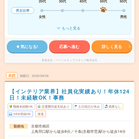
20代
30代
40代
50代
60代
男女比率
女性
男性
もっと見る
気になる!
応募へ進む
詳しく見る
派遣会社
パーソルテンプスタッフ株式会社
未読
掲載日
2026/08/06
【インテリア業界】社員化実績あり！年休124
日！未経験OK！事務
職種未経験OK
交通費別途支給あり
土日祝日が休み
残業なし
WEB登録OK
派遣
京都市南区
勤務地
上鳥羽口駅から徒歩8分／十条(京都市営)駅から徒歩14分