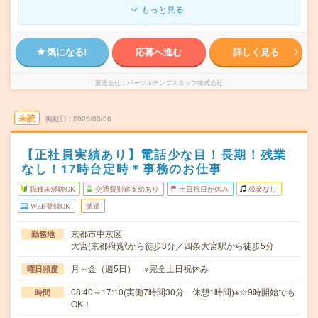
もっと見る
気になる!
応募へ進む
詳しく見る
派遣会社
パーソルテンプスタッフ株式会社
未読
掲載日
2026/08/06
【正社員実績あり】電話少な目！長期！残業
なし！17時台定時＊事務のお仕事
職種未経験OK
交通費別途支給あり
土日祝日が休み
残業なし
WEB登録OK
派遣
京都市中京区
勤務地
大宮(京都府)駅から徒歩3分／四条大宮駅から徒歩5分
月～金（週5日） ※完全土日祝休み
曜日頻度
08:40～17:10(実働7時間30分 休憩1時間)※☆9時開始でも
時間
OK！