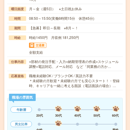
月～金（週5日） ※土日祝お休み
曜日頻度
08:50～15:50(実働6時間15分 休憩45分)
時間
【急募】即日～長期 ※8月～！
期間
時給1450円 月収例 181,250円
時給
交通費
全額支給
○部材の発注手配・入力○納期管理表の作成○スケジュール
仕事内容
調整○電話対応、メール対応 など「同業務の方か…
職種未経験OK / ブランクOK / 英語力不要
応募資格
＊未経験の方歓迎＊未経験の方でも安心スタート！・登録
時、キャリアを一緒に考える面談（電話面談の場合）…
職場の雰囲気
年齢層
20代
30代
40代
50代
60代
男女比率
女性
男性