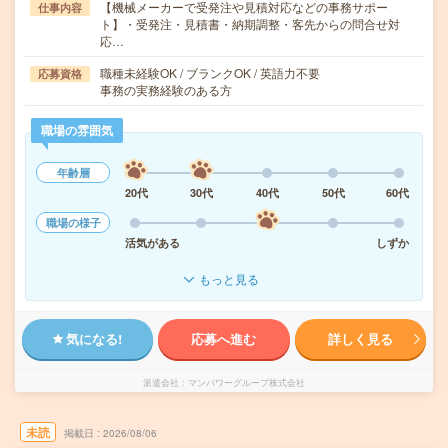
【機械メーカーで受発注や見積対応などの事務サポー
仕事内容
ト】・受発注・見積書・納期調整・客先からの問合せ対
応…
職種未経験OK / ブランクOK / 英語力不要
応募資格
事務の実務経験のある方
職場の雰囲気
年齢層
20代
30代
40代
50代
60代
職場の様子
活気がある
しずか
もっと見る
気になる!
応募へ進む
詳しく見る
派遣会社
マンパワーグループ株式会社
未読
掲載日
2026/08/06