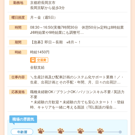
京都府長岡京市
勤務地
長岡京駅から徒歩3分
月～金（週5日）
曜日頻度
08:30～16:50(実働7時間30分 休憩50分)※定時は8時始業
時間
♪8時始業や9時始業にも調整可…
【急募】即日～長期 ※8月～！
期間
時給1450円
時給
交通費
全額支給
＼生産計画及び配車計画のシステム化サポート業務！／・
仕事内容
生産、出荷計画とその手配・年間、月、日々の出荷計…
職種未経験OK / ブランクOK / パソコンスキル不要 / 英語力
応募資格
不要
＊未経験の方歓迎＊未経験の方でも安心スタート！・登録
時、キャリアを一緒に考える面談（TEL面談の場合…
職場の雰囲気
年齢層