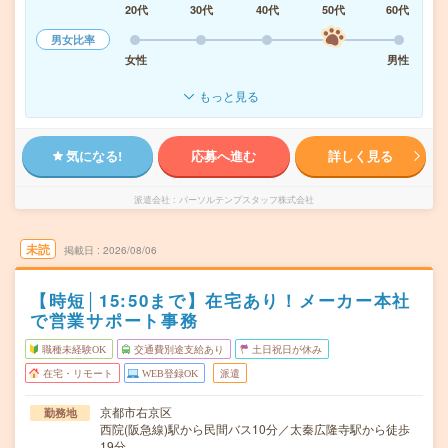
20代
30代
40代
50代
60代
男女比率
女性
男性
もっと見る
気になる!
応募へ進む
詳しく見る
派遣会社
パーソルテンプスタッフ株式会社
未読
掲載日
2026/08/06
【時短│15:50まで】在宅あり！メーカー本社
で営業サポート事務
職種未経験OK
交通費別途支給あり
土日祝日が休み
在宅・リモート
WEB登録OK
派遣
京都市右京区
勤務地
西院(阪急線)駅から民間バス10分／太秦広隆寺駅から徒歩
19分