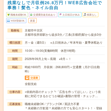
残業なしで月収例26.8万円！WEB広告会社で
事務！髪色・ネイル自由
職種未経験OK
交通費別途支給あり
土日祝日が休み
残業なし
WEB登録OK
派遣
京都市中京区
勤務地
京都市役所前駅から徒歩3分／三条(京都府)駅から徒歩3分
月～金（週5日） ※土日祝休み／年末年始・夏季休暇あり
曜日頻度
10:00～19:00(実働8時間 休憩1時間)
時間
2026年09月上旬～長期 ※9月～！
期間
時給1600円 月収例：268,800円＋交通費（月21日出勤
時給
時）
交通費
全額支給
○依頼内容のチェック┗「広告を作ってほしい」という依
仕事内容
頼に対応できるかどうか確認○書類の管理・チェック…
職種未経験OK / ブランクOK / 英語力不要
応募資格
＊未経験の方歓迎＊未経験の方でも安心スタート！・登録