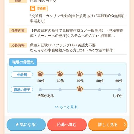
時給1450円＋交
時給
交通費
*交通費・ガソリン代支給(当社規定あり) *車通勤OK(無料駐
車場あり)
【包装資材の商社で見積書作成など一般事務】・見積書作
仕事内容
成・メーカーへの発注(システムへの入力)・納期確…
職種未経験OK / ブランクOK / 英語力不要
応募資格
なんらかの事務経験がある方Excel・Word:基本操作
職場の雰囲気
年齢層
20代
30代
40代
50代
60代
職場の様子
活気がある
しずか
もっと見る
気になる!
応募へ進む
詳しく見る