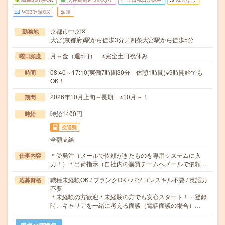
WEB登録OK
派遣
京都市中京区
勤務地
大宮(京都府)駅から徒歩3分／四条大宮駅から徒歩5分
月～金（週5日） ※完全土日祝休み
曜日頻度
08:40～17:10(実働7時間30分 休憩1時間)※9時開始でも
時間
OK！
2026年10月上旬～長期 ※10月～！
期間
時給1400円
時給
交通費
全額支給
＊受発注（メールで依頼がきたものを専用システムに入
仕事内容
力！）＊出荷指示（自社内の購買チームへメールで依頼…
職種未経験OK / ブランクOK / パソコンスキル不要 / 英語力
応募資格
不要
＊未経験の方歓迎＊未経験の方でも安心スタート！・登録
時、キャリアを一緒に考える面談（電話面談の場合）…