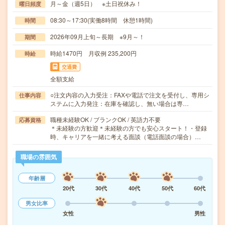
月～金（週5日） ※土日祝休み！
曜日頻度
08:30～17:30(実働8時間 休憩1時間)
時間
2026年09月上旬～長期 ※9月～！
期間
時給1470円 月収例 235,200円
時給
交通費
全額支給
○注文内容の入力受注：FAXや電話で注文を受付し、専用シ
仕事内容
ステムに入力発注：在庫を確認し、無い場合は専…
職種未経験OK / ブランクOK / 英語力不要
応募資格
＊未経験の方歓迎＊未経験の方でも安心スタート！・登録
時、キャリアを一緒に考える面談（電話面談の場合）…
職場の雰囲気
年齢層
20代
30代
40代
50代
60代
男女比率
女性
男性