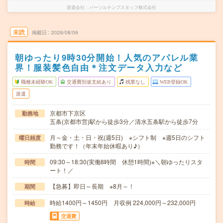
派遣会社
パーソルテンプスタッフ株式会社
未読
掲載日
2026/08/06
朝ゆったり9時30分開始！人気のアパレル業
界！服装髪色自由＊注文データ入力など
職種未経験OK
交通費別途支給あり
残業なし
WEB登録OK
派遣
京都市下京区
勤務地
五条(京都市営)駅から徒歩3分／清水五条駅から徒歩7分
月～金・土・日・祝(週5日) ※シフト制 ※週5日のシフト
曜日頻度
勤務です！（年末年始休暇あり♪）
09:30～18:30(実働8時間 休憩1時間)※＼朝ゆったりスタ
時間
ート！／
【急募】即日～長期 ※8月～！
期間
時給1400円～1450円 月収例 224,000円～232,000円
時給
交通費