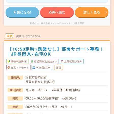
気になる!
応募へ進む
詳しく見る
派遣会社
株式会社メイテックキャスト 大阪営業所
未読
掲載日
2026/08/06
【16:50定時×残業なし】部署サポート事務！
│JR長岡京×在宅OK
職種未経験OK
交通費別途支給あり
土日祝日が休み
在宅・リモート
WEB登録OK
派遣
京都府長岡京市
勤務地
長岡京駅から徒歩3分
月～金（週5日） ※年間休日128日実績
曜日頻度
09:00～16:50(実働7時間 休憩50分)
時間
2026年09月上旬～長期 ※9月～！
期間