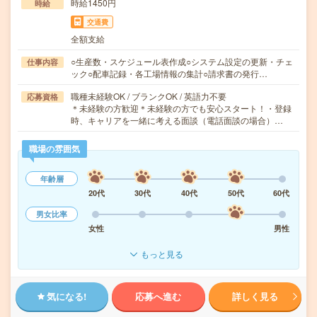
時給1450円
時給
交通費
全額支給
○生産数・スケジュール表作成○システム設定の更新・チェ
仕事内容
ック○配車記録・各工場情報の集計○請求書の発行…
職種未経験OK / ブランクOK / 英語力不要
応募資格
＊未経験の方歓迎＊未経験の方でも安心スタート！・登録
時、キャリアを一緒に考える面談（電話面談の場合）…
職場の雰囲気
年齢層
20代
30代
40代
50代
60代
男女比率
女性
男性
もっと見る
気になる!
応募へ進む
詳しく見る