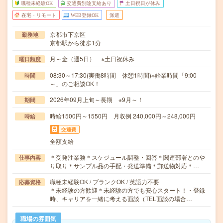
職種未経験OK
交通費別途支給あり
土日祝日が休み
在宅・リモート
WEB登録OK
派遣
京都市下京区
勤務地
京都駅から徒歩1分
月～金（週5日） ※土日祝休み
曜日頻度
08:30～17:30(実働8時間 休憩1時間)※始業時間「9:00
時間
～」のご相談OK！
2026年09月上旬～長期 ※9月～！
期間
時給1500円～1550円 月収例 240,000円～248,000円
時給
交通費
全額支給
＊受発注業務＊スケジュール調整・回答＊関連部署とのや
仕事内容
り取り＊サンプル品の手配・発送準備＊郵送物対応＊…
職種未経験OK / ブランクOK / 英語力不要
応募資格
＊未経験の方歓迎＊未経験の方でも安心スタート！・登録
時、キャリアを一緒に考える面談（TEL面談の場合…
職場の雰囲気