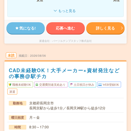
もっと見る
気になる!
応募へ進む
詳しく見る
派遣会社
パーソルテンプスタッフ株式会社
未読
掲載日
2026/08/06
CAD未経験OK！大手メーカー×資材発注など
の事務@駅チカ
職種未経験OK
交通費別途支給あり
土日祝日が休み
WEB登録OK
派遣
京都府長岡京市
勤務地
長岡京駅から徒歩1分／長岡天神駅から徒歩12分
月～金
曜日頻度
8:30～17:00
時間