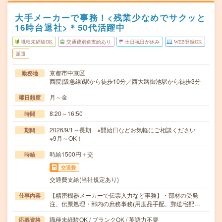
大手メーカーで事務！<残業少なめでサクッと
16時台退社>＊50代活躍中
職種未経験OK
交通費別途支給あり
土日祝日が休み
WEB登録OK
派遣
京都市中京区
勤務地
西院(阪急線)駅から徒歩10分／西大路御池駅から徒歩3分
月～金
曜日頻度
8:20～16:50
時間
2026/9/1～長期 ※開始日などお気軽にご相談ください
期間
※9月～OK！
時給1500円＋交
時給
交通費
交通費支給(当社規定あり)
【精密機器メーカーで伝票入力など事務】・部材の受発
仕事内容
注、伝票処理・部内の庶務事務(用度品手配、郵送宅配…
職種未経験OK / ブランクOK / 英語力不要
応募資格