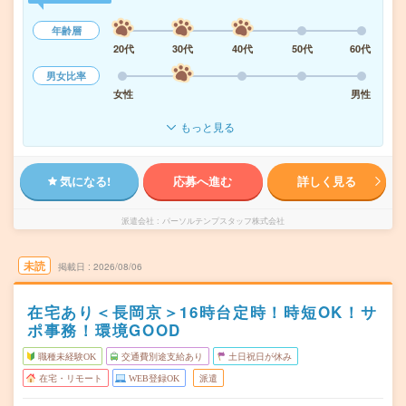
年齢層
20代
30代
40代
50代
60代
男女比率
女性
男性
もっと見る
気になる!
応募へ進む
詳しく見る
派遣会社
パーソルテンプスタッフ株式会社
未読
掲載日
2026/08/06
在宅あり＜長岡京＞16時台定時！時短OK！サ
ポ事務！環境GOOD
職種未経験OK
交通費別途支給あり
土日祝日が休み
在宅・リモート
WEB登録OK
派遣