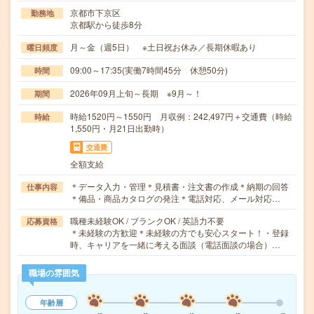
京都市下京区
勤務地
京都駅から徒歩8分
月～金（週5日） ※土日祝お休み／長期休暇あり
曜日頻度
09:00～17:35(実働7時間45分 休憩50分)
時間
2026年09月上旬～長期 ※9月～！
期間
時給1520円～1550円 月収例：242,497円＋交通費（時給
時給
1,550円・月21日出勤時）
交通費
全額支給
＊データ入力・管理＊見積書・注文書の作成＊納期の回答
仕事内容
＊備品・商品カタログの発注＊電話対応、メール対応…
職種未経験OK / ブランクOK / 英語力不要
応募資格
＊未経験の方歓迎＊未経験の方でも安心スタート！・登録
時、キャリアを一緒に考える面談（電話面談の場合）…
職場の雰囲気
年齢層