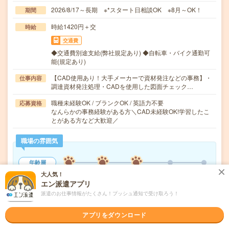
2026/8/17～長期 ※*スタート日相談OK ※8月～OK！
期間
時給1420円＋交
時給
交通費
◆交通費別途支給(弊社規定あり) ◆自転車・バイク通勤可
能(規定あり)
【CAD使用あり！大手メーカーで資材発注などの事務】・
仕事内容
調達資材発注処理・CADを使用した図面チェック…
職種未経験OK / ブランクOK / 英語力不要
応募資格
なんらかの事務経験がある方＼CAD未経験OK!学習したこ
とがある方など大歓迎／
職場の雰囲気
年齢層
20代
30代
40代
50代
60代
大人気！
エン派遣アプリ
職場の様子
派遣のお仕事情報がたくさん！プッシュ通知で受け取ろう！
活気がある
しずか
アプリをダウンロード
もっと見る