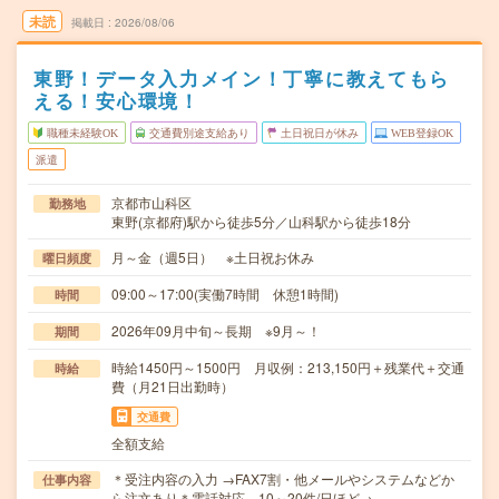
未読
掲載日
2026/08/06
東野！データ入力メイン！丁寧に教えてもら
える！安心環境！
職種未経験OK
交通費別途支給あり
土日祝日が休み
WEB登録OK
派遣
京都市山科区
勤務地
東野(京都府)駅から徒歩5分／山科駅から徒歩18分
月～金（週5日） ※土日祝お休み
曜日頻度
09:00～17:00(実働7時間 休憩1時間)
時間
2026年09月中旬～長期 ※9月～！
期間
時給1450円～1500円 月収例：213,150円＋残業代＋交通
時給
費（月21日出勤時）
交通費
全額支給
＊受注内容の入力 →FAX7割・他メールやシステムなどか
仕事内容
ら注文あり＊電話対応 10～20件/日ほど→…