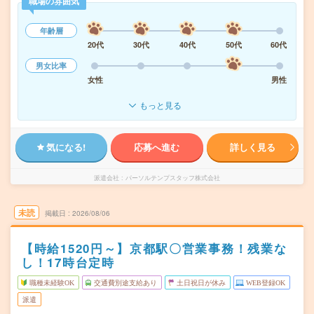
職場の雰囲気
年齢層
20代
30代
40代
50代
60代
男女比率
女性
男性
もっと見る
気になる!
応募へ進む
詳しく見る
派遣会社
パーソルテンプスタッフ株式会社
未読
掲載日
2026/08/06
【時給1520円～】京都駅〇営業事務！残業な
し！17時台定時
職種未経験OK
交通費別途支給あり
土日祝日が休み
WEB登録OK
派遣