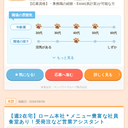
【応募資格】・事務職の経験・Excel(表計算)が可能な方
職場の雰囲気
年齢層
20代
30代
40代
50代
60代
職場の様子
活気がある
しずか
もっと見る
気になる!
応募へ進む
詳しく見る
派遣会社
マンパワーグループ株式会社
未読
掲載日
2026/08/06
【週2在宅】ローム本社＊メニュー豊富な社員
食堂あり！受発注など営業アシスタント