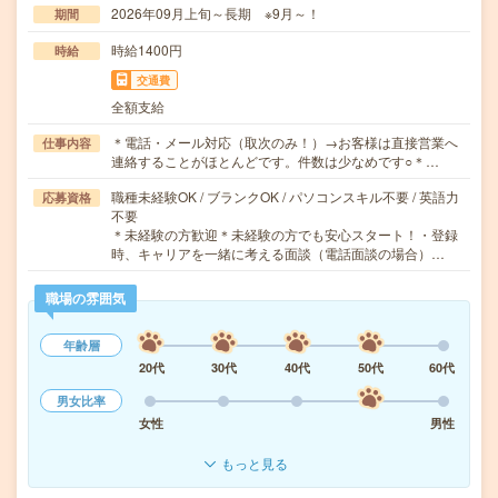
2026年09月上旬～長期 ※9月～！
期間
時給1400円
時給
交通費
全額支給
＊電話・メール対応（取次のみ！）→お客様は直接営業へ
仕事内容
連絡することがほとんどです。件数は少なめです○＊…
職種未経験OK / ブランクOK / パソコンスキル不要 / 英語力
応募資格
不要
＊未経験の方歓迎＊未経験の方でも安心スタート！・登録
時、キャリアを一緒に考える面談（電話面談の場合）…
職場の雰囲気
年齢層
20代
30代
40代
50代
60代
男女比率
女性
男性
もっと見る