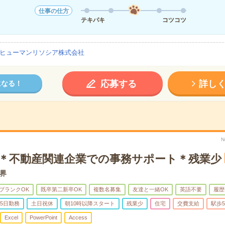
仕事の仕方
テキパキ
コツコツ
ヒューマンリソシア株式会社
応募する
詳し
になる！
N
K＊不動産関連企業での事務サポート＊残業少
界
ブランクOK
既卒第二新卒OK
複数名募集
友達と一緒OK
英語不要
履歴
5日勤務
土日祝休
朝10時以降スタート
残業少
住宅
交費支給
駅歩
Excel
PowerPoint
Access