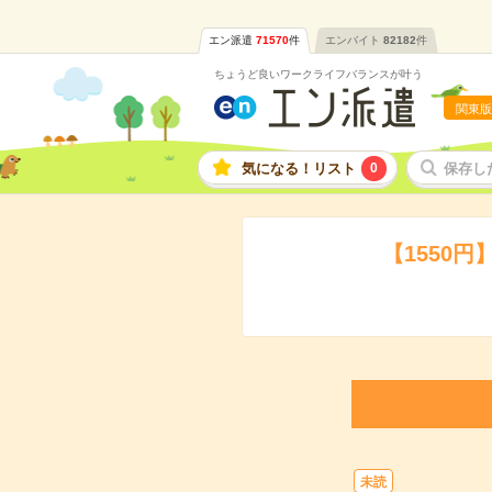
エン派遣
71570
件
エンバイト
82182
件
ちょうど良いワークライフバランスが叶う
関東版
気になる！リスト
0
保存し
【1550
未読