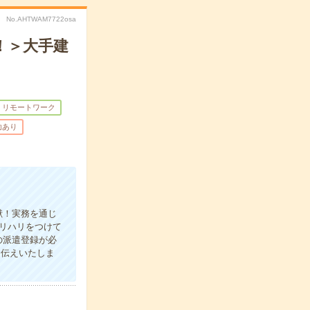
No.AHTWAM7722osa
！＞大手建
・リモートワーク
助あり
献！実務を通じ
メリハリをつけて
の派遣登録が必
お伝えいたしま