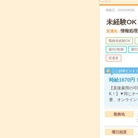
掲載日
2026/08/09
未経験O
情報処理
派遣先
職種未経験OK
週4日勤務
週5
派遣多
ここがポイント
時給1670
【直接雇用の可
K！】▼同じチ
要、オンラインで
勤務地
曜日頻度