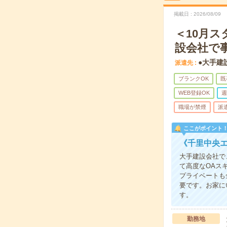
掲載日
2026/08/09
＜10月
設会社で
●大手建
派遣先
ブランクOK
既
WEB登録OK
週
職場が禁煙
派
ここがポイント
《千里中央
大手建設会社で
て高度なOAス
プライベートも
要です。お家に
す。
勤務地