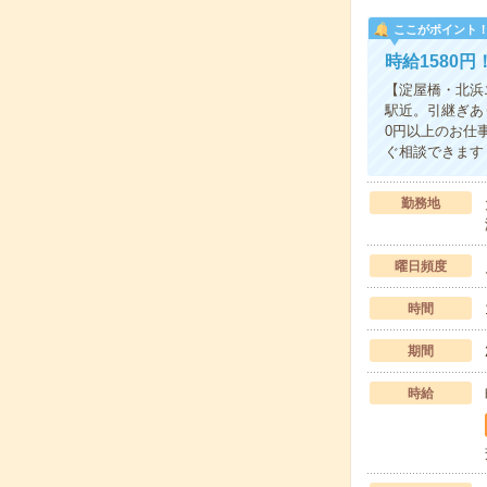
ここがポイント
時給1580
【淀屋橋・北浜
駅近。引継ぎあ
0円以上のお仕
ぐ相談できます
勤務地
曜日頻度
時間
期間
時給