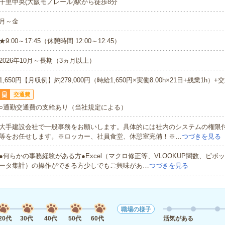
千里中央(大阪モノレール)駅から徒歩8分
月～金
★9:00～17:45（休憩時間 12:00～12:45）
2026年10月～長期（3ヵ月以上）
1,650円【月収例】約279,000円（時給1,650円×実働8.00h×21日+残業1h）+
交通費
○通勤交通費の支給あり（当社規定による）
大手建設会社で一般事務をお願いします。具体的には社内のシステムの権限
等をお任せします。※ロッカー、社員食堂、休憩室完備！※…
つづきを見る
●何らかの事務経験がある方●Excel（マクロ修正等、VLOOKUP関数、ピボ
ータ集計）の操作ができる方少しでもご興味があ…
つづきを見る
職場の様子
20代
30代
40代
50代
60代
活気がある