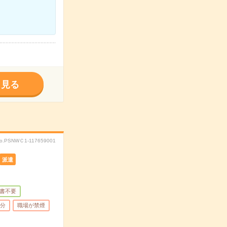
く見る
o.PSNWＣ1-117659001
派遣
書不要
5分
職場が禁煙