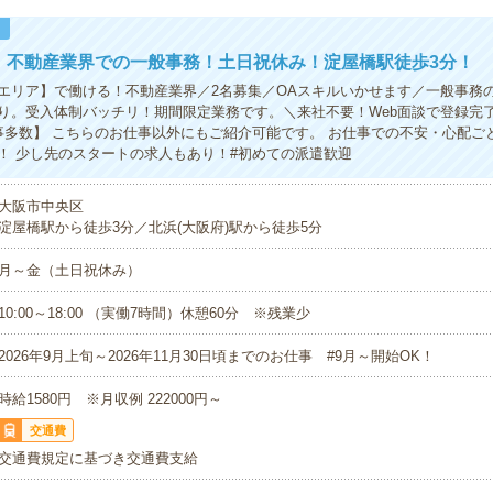
！
円！不動産業界での一般事務！土日祝休み！淀屋橋駅徒歩3分！
エリア】で働ける！不動産業界／2名募集／OAスキルいかせます／一般事務
り。受入体制バッチリ！期間限定業務です。＼来社不要！Web面談で登録完了！
事多数】 こちらのお仕事以外にもご紹介可能です。 お仕事での不安・心配ご
！ 少し先のスタートの求人もあり！#初めての派遣歓迎
大阪市中央区
淀屋橋駅から徒歩3分／北浜(大阪府)駅から徒歩5分
月～金（土日祝休み）
10:00～18:00 （実働7時間）休憩60分 ※残業少
2026年9月上旬～2026年11月30日頃までのお仕事 #9月～開始OK！
時給1580円 ※月収例 222000円～
交通費
交通費規定に基づき交通費支給