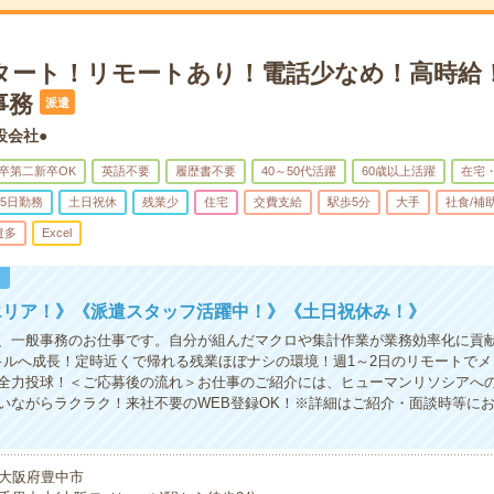
スタート！リモートあり！電話少なめ！高時給
事務
派遣
設会社●
卒第二新卒OK
英語不要
履歴書不要
40～50代活躍
60歳以上活躍
在宅
5日勤務
土日祝休
残業少
住宅
交費支給
駅歩5分
大手
社食/補
遣多
Excel
！
エリア！》《派遣スタッフ活躍中！》《土日祝休み！》
、一般事務のお仕事です。自分が組んだマクロや集計作業が業務効率化に貢
キルへ成長！定時近くで帰れる残業ほぼナシの環境！週1～2日のリモートで
全力投球！＜ご応募後の流れ＞お仕事のご紹介には、ヒューマンリソシアへ
いながらラクラク！来社不要のWEB登録OK！※詳細はご紹介・面談時等に
大阪府豊中市