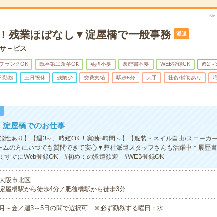
No
K！残業ほぼなし▼淀屋橋で一般事務
派遣
サ－ビス
ブランクOK
既卒第二新卒OK
英語不要
履歴書不要
WEB登録OK
週2～
日勤務
土日祝休
残業少
交費支給
駅歩5分
大手
社食/補助あり
！
円！淀屋橋でのお仕事
能性あり】【週3～、時短OK！実働5時間～】【服装・ネイル自由/スニーカ
ームの方にいつでも質問できて安心▼弊社派遣スタッフさんも活躍中＊履歴
すぐにWeb登録OK #初めての派遣歓迎 #WEB登録OK
大阪市北区
淀屋橋駅から徒歩4分／肥後橋駅から徒歩3分
月～金／週3～5日の間で選択可 ※必ず勤務する曜日：水