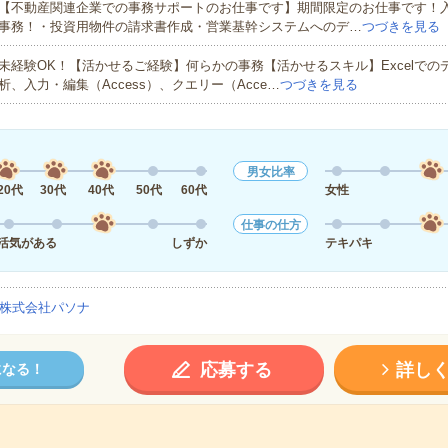
【不動産関連企業での事務サポートのお仕事です】期間限定のお仕事です！
事務！・投資用物件の請求書作成・営業基幹システムへのデ…
つづきを見る
未経験OK！【活かせるご経験】何らかの事務【活かせるスキル】Excelでの
析、入力・編集（Access）、クエリー（Acce…
つづきを見る
男女比率
20代
30代
40代
50代
60代
女性
仕事の仕方
活気がある
しずか
テキパキ
株式会社パソナ
応募する
詳し
になる！