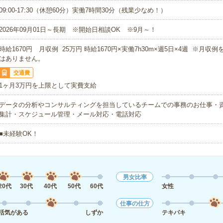
09:00-17:30（休憩60分）実働7時間30分（残業少なめ！）
2026年09月01日～長期 ※開始日相談OK ※9月～！
時給1670円 月収例 25万円 時給1670円×実働7h30m×週5日×4週 ※月収
はありません。
交通費
1ヶ月3万円を上限として実費支給
データの分析やコンサルティングを担当しているチームでの事務のお仕事・
集計・スケジュール管理・メール対応・電話対応
■未経験OK！
男女比率
20代
30代
40代
50代
60代
女性
仕事の仕方
活気がある
しずか
テキパキ