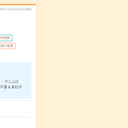
.RFFK260805640D/関西
3日勤務
職場が禁煙
ー・デニムO
書不要＆来社不