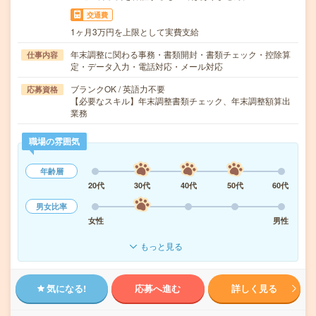
交通費
1ヶ月3万円を上限として実費支給
年末調整に関わる事務・書類開封・書類チェック・控除算
仕事内容
定・データ入力・電話対応・メール対応
ブランクOK / 英語力不要
応募資格
【必要なスキル】年末調整書類チェック、年末調整額算出
業務
職場の雰囲気
年齢層
20代
30代
40代
50代
60代
男女比率
女性
男性
もっと見る
気になる!
応募へ進む
詳しく見る