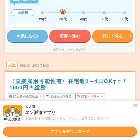
年齢層
20代
30代
40代
50代
60代
気になる!
応募へ進む
詳しく見る
派遣会社
アデコ株式会社
未読
掲載日
2026/08/08
〈直接雇用可能性有〉在宅週2～4日OK↑↑＊
1600円＊総務
交通費別途支給あり
土日祝日が休み
在宅・リモート
WEB登録OK
派遣
大人気！
エン派遣アプリ
大阪府豊中市
勤務地
派遣のお仕事情報がたくさん！プッシュ通知で受け取ろう！
緑地公園駅から徒歩1分
月～金※土日休み！
アプリをダウンロード
曜日頻度