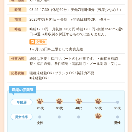
08:45-17:30（休憩60分）実働7時間45分（残業少なめ！）
時間
2026年09月01日～長期 ※開始日相談OK ※9月～！
期間
時給1700円 月収例 26万円 時給1700円×実働7h45m×週5
時給
日×4週 ※月収例を保証するものではありません。
交通費
1ヶ月3万円を上限として実費支給
経験は不要！採用サポートのお仕事です。・面接日程調
仕事内容
整・採用通知、条件確認・電話対応・メール対応・受け…
職種未経験OK / ブランクOK / 英語力不要
応募資格
■未経験OK！
職場の雰囲気
年齢層
20代
30代
40代
50代
60代
男女比率
女性
男性