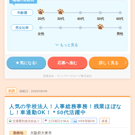
年齢層
20代
30代
40代
50代
60代
男女比率
女性
男性
もっと見る
気になる!
応募へ進む
詳しく見る
派遣会社
マンパワーグループ株式会社
未読
掲載日
2026/08/08
人気の学校法人！人事総務事務！残業ほぼな
し！車通勤OK！＊50代活躍中
交通費別途支給あり
土日祝日が休み
WEB登録OK
派遣
大阪府大東市
勤務地