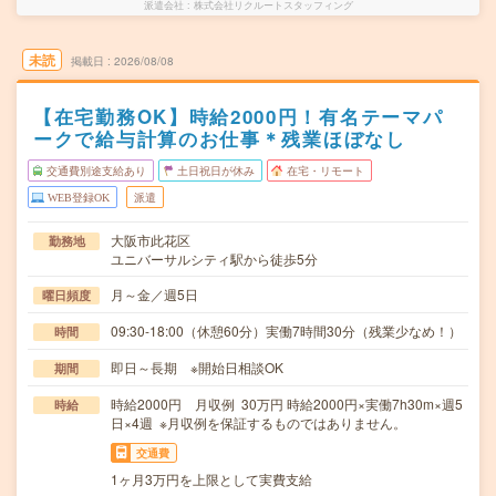
派遣会社
株式会社リクルートスタッフィング
未読
掲載日
2026/08/08
【在宅勤務OK】時給2000円！有名テーマパ
ークで給与計算のお仕事＊残業ほぼなし
交通費別途支給あり
土日祝日が休み
在宅・リモート
WEB登録OK
派遣
大阪市此花区
勤務地
ユニバーサルシティ駅から徒歩5分
月～金／週5日
曜日頻度
09:30-18:00（休憩60分）実働7時間30分（残業少なめ！）
時間
即日～長期 ※開始日相談OK
期間
時給2000円 月収例 30万円 時給2000円×実働7h30m×週5
時給
日×4週 ※月収例を保証するものではありません。
交通費
1ヶ月3万円を上限として実費支給