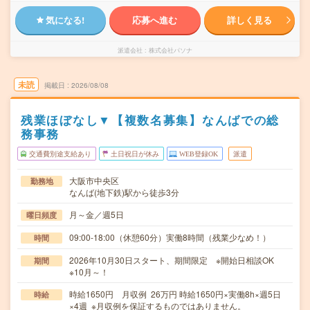
気になる!
応募へ進む
詳しく見る
派遣会社
株式会社パソナ
未読
掲載日
2026/08/08
残業ほぼなし▼【複数名募集】なんばでの総
務事務
交通費別途支給あり
土日祝日が休み
WEB登録OK
派遣
大阪市中央区
勤務地
なんば(地下鉄)駅から徒歩3分
月～金／週5日
曜日頻度
09:00-18:00（休憩60分）実働8時間（残業少なめ！）
時間
2026年10月30日スタート、期間限定 ※開始日相談OK
期間
※10月～！
時給1650円 月収例 26万円 時給1650円×実働8h×週5日
時給
×4週 ※月収例を保証するものではありません。