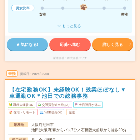
男女比率
女性
男性
もっと見る
気になる!
応募へ進む
詳しく見る
派遣会社
株式会社パソナ
未読
掲載日
2026/08/08
【在宅勤務OK】未経験OK！残業ほぼなし▼
車通勤OK＊池田での総務事務
職種未経験OK
交通費別途支給あり
土日祝日が休み
在宅・リモート
WEB登録OK
派遣
大阪府池田市
勤務地
池田(大阪府)駅からバス7分／石橋阪大前駅から徒歩20分
月～金／週5日
曜日頻度