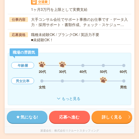
交通費
1ヶ月3万円を上限として実費支給
大手コンサル会社でサポート事務のお仕事です・データ入
仕事内容
力・採用サポート・書類作成、チェック・スケジュー…
職種未経験OK / ブランクOK / 英語力不要
応募資格
■未経験OK！
職場の雰囲気
年齢層
20代
30代
40代
50代
60代
男女比率
女性
男性
もっと見る
気になる!
応募へ進む
詳しく見る
派遣会社
株式会社リクルートスタッフィング