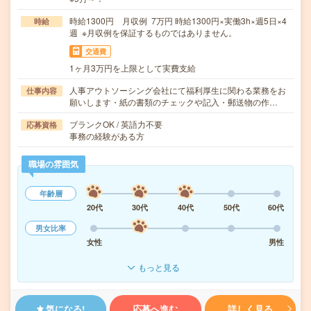
時給1300円 月収例 7万円 時給1300円×実働3h×週5日×4
時給
週 ※月収例を保証するものではありません。
交通費
1ヶ月3万円を上限として実費支給
人事アウトソーシング会社にて福利厚生に関わる業務をお
仕事内容
願いします・紙の書類のチェックや記入・郵送物の作…
ブランクOK / 英語力不要
応募資格
事務の経験がある方
職場の雰囲気
年齢層
20代
30代
40代
50代
60代
男女比率
女性
男性
もっと見る
気になる!
応募へ進む
詳しく見る