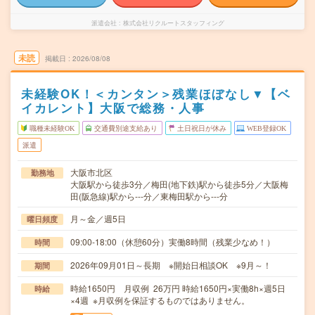
派遣会社
株式会社リクルートスタッフィング
未読
掲載日
2026/08/08
未経験OK！＜カンタン＞残業ほぼなし▼【ベ
イカレント】大阪で総務・人事
職種未経験OK
交通費別途支給あり
土日祝日が休み
WEB登録OK
派遣
大阪市北区
勤務地
大阪駅から徒歩3分／梅田(地下鉄)駅から徒歩5分／大阪梅
田(阪急線)駅から---分／東梅田駅から---分
月～金／週5日
曜日頻度
09:00-18:00（休憩60分）実働8時間（残業少なめ！）
時間
2026年09月01日～長期 ※開始日相談OK ※9月～！
期間
時給1650円 月収例 26万円 時給1650円×実働8h×週5日
時給
×4週 ※月収例を保証するものではありません。