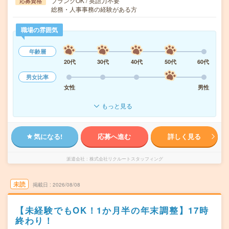
ブランクOK / 英語力不要
応募資格
総務・人事事務の経験がある方
職場の雰囲気
年齢層
20代
30代
40代
50代
60代
男女比率
女性
男性
もっと見る
気になる!
応募へ進む
詳しく見る
派遣会社
株式会社リクルートスタッフィング
未読
掲載日
2026/08/08
【未経験でもOK！1か月半の年末調整】17時
終わり！