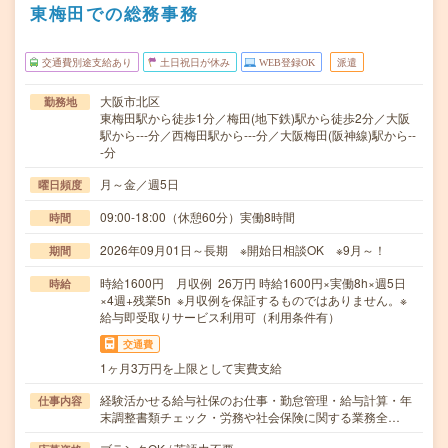
東梅田での総務事務
交通費別途支給あり
土日祝日が休み
WEB登録OK
派遣
大阪市北区
勤務地
東梅田駅から徒歩1分／梅田(地下鉄)駅から徒歩2分／大阪
駅から---分／西梅田駅から---分／大阪梅田(阪神線)駅から--
-分
月～金／週5日
曜日頻度
09:00-18:00（休憩60分）実働8時間
時間
2026年09月01日～長期 ※開始日相談OK ※9月～！
期間
時給1600円 月収例 26万円 時給1600円×実働8h×週5日
時給
×4週+残業5h ※月収例を保証するものではありません。※
給与即受取りサービス利用可（利用条件有）
交通費
1ヶ月3万円を上限として実費支給
経験活かせる給与社保のお仕事・勤怠管理・給与計算・年
仕事内容
末調整書類チェック・労務や社会保険に関する業務全…