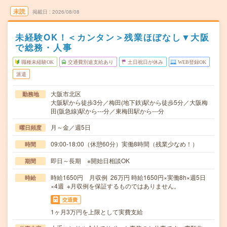
未読
掲載日
2026/08/08
未経験OK！＜カンタン＞残業ほぼなし▼大阪
で総務・人事
職種未経験OK
交通費別途支給あり
土日祝日が休み
WEB登録OK
派遣
大阪市北区
勤務地
大阪駅から徒歩3分／梅田(地下鉄)駅から徒歩5分／大阪梅
田(阪急線)駅から---分／東梅田駅から---分
月～金／週5日
曜日頻度
09:00-18:00（休憩60分）実働8時間（残業少なめ！）
時間
即日～長期 ※開始日相談OK
期間
時給1650円 月収例 26万円 時給1650円×実働8h×週5日
時給
×4週 ※月収例を保証するものではありません。
交通費
1ヶ月3万円を上限として実費支給