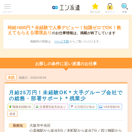
メニュー
気になる!
ログイン
検索
時給1600円＊未経験で人事デビュー！知識ゼロでOK！教
えてもらえる環境あり
のお仕事情報は、掲載が終了しています
掲載時の情報は、
ページ下部
からご覧いただけます。
お探しの条件に近い派遣のお仕事
未読
掲載日
2026/08/08
月給25万円！未経験OK＊大手グループ会社で
の総務・部署サポート＊残業少
職種未経験OK
交通費別途支給あり
土日祝日が休み
WEB登録OK
派遣
大阪市中央区
勤務地
心斎橋駅から徒歩5分／本町駅から徒歩7分／四ツ橋駅から