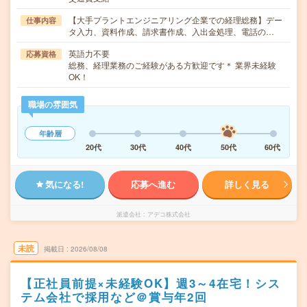
【大手プラントエンジニアリング企業での経理総務】デー
仕事内容
タ入力、資料作成、請求書作成、入出金処理、電話の…
英語力不要
応募資格
総務、経理業務のご経験がある方歓迎です＊ 業界未経験
OK！
職場の雰囲気
年齢層
20代
30代
40代
50代
60代
気になる!
応募へ進む
詳しく見る
派遣会社
アデコ株式会社
未読
掲載日
2026/08/08
【正社員前提×未経験OK】週3～4在宅！シス
テム会社で採用など＠賞与年2回