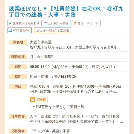
残業ほぼなし▼【社員前提】在宅OK！谷町九
丁目での総務・人事・労務
交通費別途支給あり
土日祝日が休み
在宅・リモート
WEB登録OK
正社員への紹介予定派遣
大阪市中央区
勤務地
谷町九丁目駅から徒歩3分／大阪上本町駅から徒歩8分
月～金／週5日
曜日頻度
09:00-18:00（休憩60分）実働8時間（残業少なめ！）
時間
即日～長期 ※開始日相談OK
期間
時給1630円 月収例 26万円 時給1630円×実働8h×週5日
時給
×4週+残業3h ※月収例を保証するものではありません。
交通費
1ヶ月3万円を上限として実費支給
人事・総務部にて＜給与社保業務＞・給与、賞与計算業
仕事内容
務・社会保険関係手続（外部社会保険労務士へ委託）・…
ブランクOK / 英語力不要
応募資格