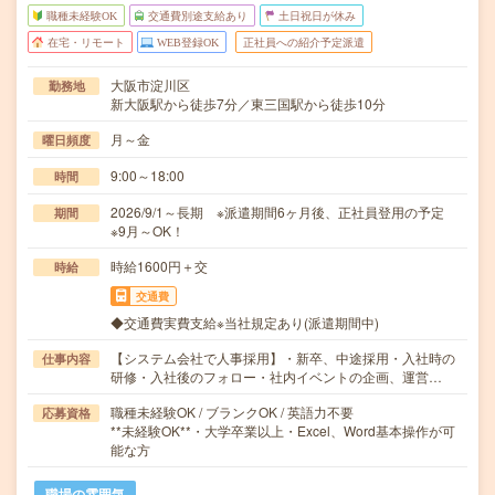
職種未経験OK
交通費別途支給あり
土日祝日が休み
在宅・リモート
WEB登録OK
正社員への紹介予定派遣
大阪市淀川区
勤務地
新大阪駅から徒歩7分／東三国駅から徒歩10分
月～金
曜日頻度
9:00～18:00
時間
2026/9/1～長期 ※派遣期間6ヶ月後、正社員登用の予定
期間
※9月～OK！
時給1600円＋交
時給
交通費
◆交通費実費支給※当社規定あり(派遣期間中)
【システム会社で人事採用】・新卒、中途採用・入社時の
仕事内容
研修・入社後のフォロー・社内イベントの企画、運営…
職種未経験OK / ブランクOK / 英語力不要
応募資格
**未経験OK**・大学卒業以上・Excel、Word基本操作が可
能な方
職場の雰囲気