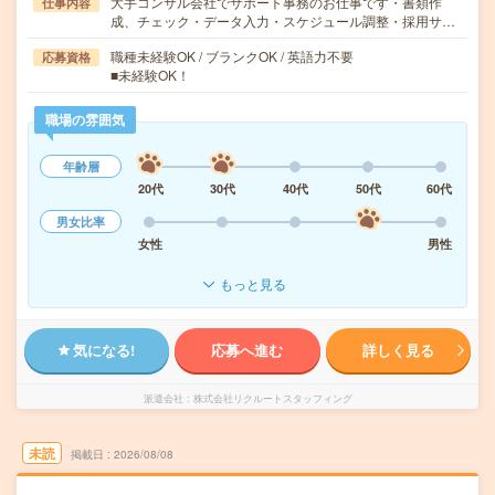
大手コンサル会社でサポート事務のお仕事です・書類作
仕事内容
成、チェック・データ入力・スケジュール調整・採用サ…
職種未経験OK / ブランクOK / 英語力不要
応募資格
■未経験OK！
職場の雰囲気
年齢層
20代
30代
40代
50代
60代
男女比率
女性
男性
もっと見る
気になる!
応募へ進む
詳しく見る
派遣会社
株式会社リクルートスタッフィング
未読
掲載日
2026/08/08