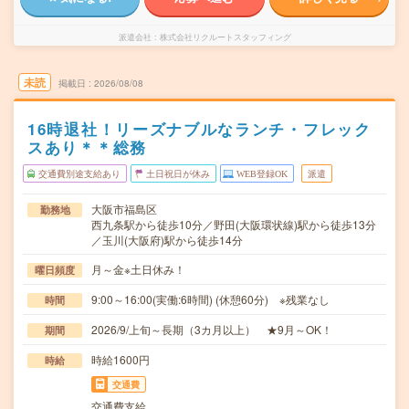
派遣会社
株式会社リクルートスタッフィング
未読
掲載日
2026/08/08
16時退社！リーズナブルなランチ・フレック
スあり＊＊総務
交通費別途支給あり
土日祝日が休み
WEB登録OK
派遣
大阪市福島区
勤務地
西九条駅から徒歩10分／野田(大阪環状線)駅から徒歩13分
／玉川(大阪府)駅から徒歩14分
月～金※土日休み！
曜日頻度
9:00～16:00(実働:6時間) (休憩60分) ※残業なし
時間
2026/9/上旬～長期（3カ月以上） ★9月～OK！
期間
時給1600円
時給
交通費
交通費支給