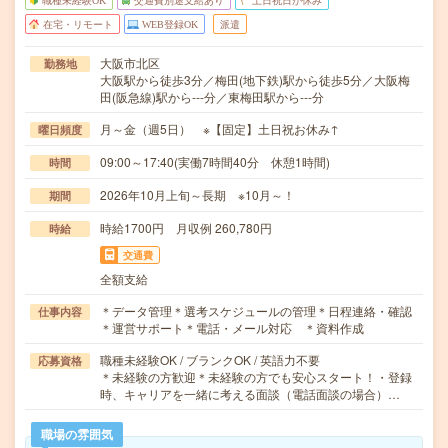
職種未経験OK
交通費別途支給あり
土日祝日が休み
在宅・リモート
WEB登録OK
派遣
大阪市北区
勤務地
大阪駅から徒歩3分／梅田(地下鉄)駅から徒歩5分／大阪梅
田(阪急線)駅から---分／東梅田駅から---分
月～金（週5日） ※【固定】土日祝お休み↑
曜日頻度
09:00～17:40(実働7時間40分 休憩1時間)
時間
2026年10月上旬～長期 ※10月～！
期間
時給1700円 月収例 260,780円
時給
交通費
全額支給
＊データ管理＊選考スケジュールの管理＊日程連絡・確認
仕事内容
＊運営サポート＊電話・メール対応 ＊資料作成
職種未経験OK / ブランクOK / 英語力不要
応募資格
＊未経験の方歓迎＊未経験の方でも安心スタート！・登録
時、キャリアを一緒に考える面談（電話面談の場合）…
職場の雰囲気