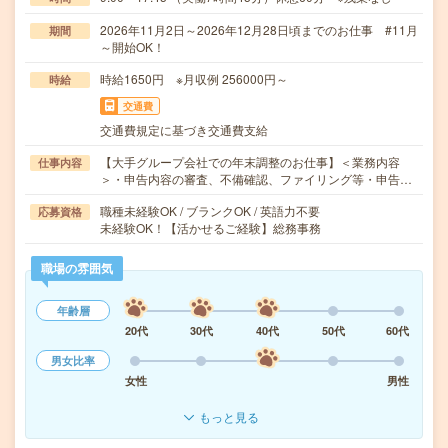
2026年11月2日～2026年12月28日頃までのお仕事 #11月
期間
～開始OK！
時給1650円 ※月収例 256000円～
時給
交通費
交通費規定に基づき交通費支給
【大手グループ会社での年末調整のお仕事】＜業務内容
仕事内容
＞・申告内容の審査、不備確認、ファイリング等・申告…
職種未経験OK / ブランクOK / 英語力不要
応募資格
未経験OK！【活かせるご経験】総務事務
職場の雰囲気
年齢層
20代
30代
40代
50代
60代
男女比率
女性
男性
もっと見る