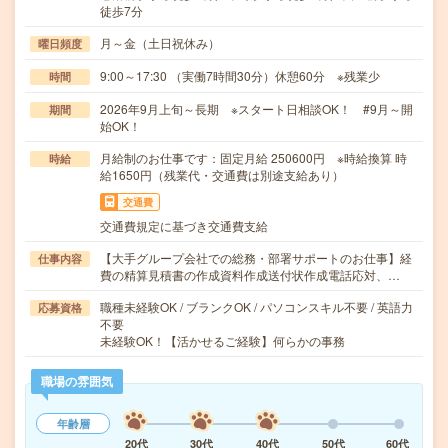
徒歩7分
月～金（土日祝休み）
曜日頻度
9:00～17:30 （実働7時間30分）休憩60分 ※残業少
時間
2026年9月上旬～長期 ※スタート日相談OK！ #9月～開
期間
始OK！
月給制のお仕事です：固定月給 250600円 ※時給換算 時
時給
給1650円（残業代・交通費は別途支給あり）
交通費
交通費規定に基づき交通費支給
【大手グループ会社での総務・部署サポートのお仕事】経
仕事内容
費の精算見積書の作成資料作成送付状作成電話応対、…
職種未経験OK / ブランクOK / パソコンスキル不要 / 英語力
応募資格
不要
未経験OK！【活かせるご経験】何らかの事務
職場の雰囲気
年齢層
20代
30代
40代
50代
60代