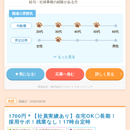
給与・社保事務の経験がある方
職場の雰囲気
年齢層
20代
30代
40代
50代
60代
男女比率
女性
男性
もっと見る
気になる!
応募へ進む
詳しく見る
派遣会社
株式会社リクルートスタッフィング
未読
掲載日
2026/08/08
1700円＊【社員実績あり】在宅OK〇長期！
採用サポ！残業なし！17時台定時