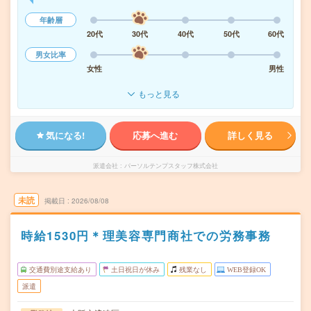
年齢層
20代
30代
40代
50代
60代
男女比率
女性
男性
もっと見る
気になる!
応募へ進む
詳しく見る
派遣会社
パーソルテンプスタッフ株式会社
未読
掲載日
2026/08/08
時給1530円＊理美容専門商社での労務事務
交通費別途支給あり
土日祝日が休み
残業なし
WEB登録OK
派遣