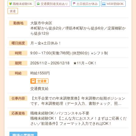
職種未経験OK
交通費別途支給あり
土日祝日が休み
WEB登録OK
派遣
大阪市中央区
勤務地
本町駅から徒歩2分／堺筋本町駅から徒歩6分／淀屋橋駅か
ら徒歩12分
月～金※土日休み！
曜日頻度
9:00～17:00(実働:7時間) (休憩60分) ※シフト制
時間
2026/11/2～2026/12/18 ★11月～OK！
期間
時給1550円
時給
交通費
交通費支給
【大手企業での年末調整業務】年末調整の短期ポジション
仕事内容
です。年末調整処理（データ入力、書類チェック、照…
職種未経験OK / パソコンスキル不要
応募資格
職種未経験OK！【こんな方におススメ！まずはご応募くだ
さい／歓迎条件】フォーマット入力できればOK！
職場の雰囲気