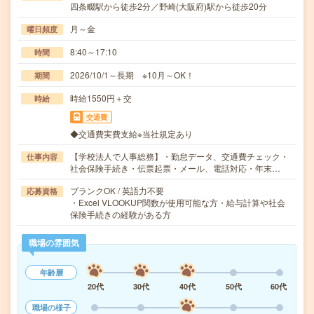
四条畷駅から徒歩2分／野崎(大阪府)駅から徒歩20分
月～金
曜日頻度
8:40～17:10
時間
2026/10/1～長期 ※10月～OK！
期間
時給1550円＋交
時給
交通費
◆交通費実費支給※当社規定あり
【学校法人で人事総務】・勤怠データ、交通費チェック・
仕事内容
社会保険手続き・伝票起票・メール、電話対応・年末…
ブランクOK / 英語力不要
応募資格
・Excel VLOOKUP関数が使用可能な方・給与計算や社会
保険手続きの経験がある方
職場の雰囲気
年齢層
20代
30代
40代
50代
60代
職場の様子