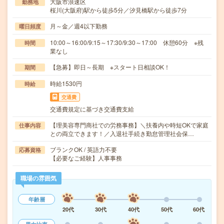
大阪市浪速区
勤務地
桜川(大阪府)駅から徒歩5分／汐見橋駅から徒歩7分
月～金／週4以下勤務
曜日頻度
10:00～16:00/9:15～17:30/9:30～17:00 休憩60分 ※残
時間
業なし
【急募】即日～長期 ※スタート日相談OK！
期間
時給1530円
時給
交通費
交通費規定に基づき交通費支給
【理美容専門商社での労務事務】＼扶養内や時短OKで家庭
仕事内容
との両立できます！／入退社手続き勤怠管理社会保…
ブランクOK / 英語力不要
応募資格
【必要なご経験】人事事務
職場の雰囲気
年齢層
20代
30代
40代
50代
60代