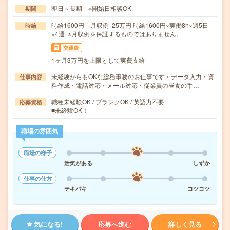
即日～長期 ※開始日相談OK
期間
時給1600円 月収例 25万円 時給1600円×実働8h×週5日
時給
×4週 ※月収例を保証するものではありません。
交通費
1ヶ月3万円を上限として実費支給
未経験からもOKな総務事務のお仕事です・データ入力・資
仕事内容
料作成・電話対応・メール対応・従業員の昼食の手…
職種未経験OK / ブランクOK / 英語力不要
応募資格
■未経験OK！
職場の雰囲気
職場の様子
活気がある
しずか
仕事の仕方
テキパキ
コツコツ
気になる!
応募へ進む
詳しく見る