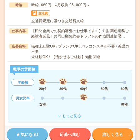
時給1680円 ※月収例 261000円～
時給
交通費
交通費規定に基づき交通費支給
【民間企業での契約審査のお仕事です！】知財関連業務ご
仕事内容
経験者必見！共同出願契約書ドラフトの作成関連部署…
職種未経験OK / ブランクOK / パソコンスキル不要 / 英語力
応募資格
不要
未経験OK！【活かせるご経験】知財関連
職場の雰囲気
年齢層
20代
30代
40代
50代
60代
男女比率
女性
男性
もっと見る
気になる!
応募へ進む
詳しく見る