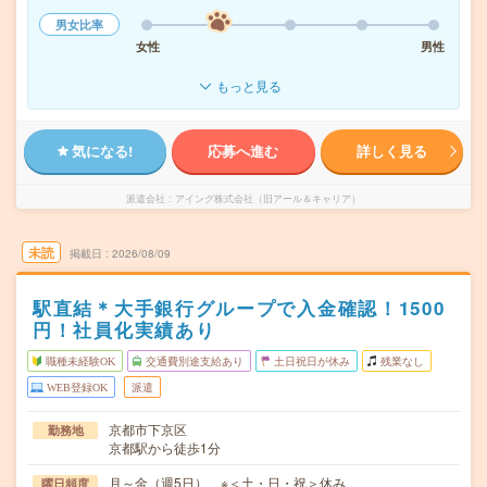
男女比率
女性
男性
もっと見る
気になる!
応募へ進む
詳しく見る
派遣会社
アイング株式会社（旧アール＆キャリア）
未読
掲載日
2026/08/09
駅直結＊大手銀行グループで入金確認！1500
円！社員化実績あり
職種未経験OK
交通費別途支給あり
土日祝日が休み
残業なし
WEB登録OK
派遣
京都市下京区
勤務地
京都駅から徒歩1分
月～金（週5日） ※＜土・日・祝＞休み
曜日頻度