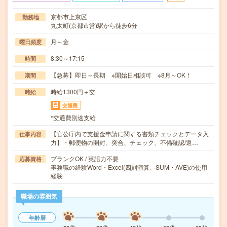
京都市上京区
勤務地
丸太町(京都市営)駅から徒歩6分
月～金
曜日頻度
8:30～17:15
時間
【急募】即日～長期 ※開始日相談可 ※8月～OK！
期間
時給1300円＋交
時給
交通費
*交通費別途支給
【官公庁内で支援金申請に関する書類チェックとデータ入
仕事内容
力】・郵便物の開封、突合、チェック、不備確認/返…
ブランクOK / 英語力不要
応募資格
事務職の経験Word・Excel(四則演算、SUM・AVE)の使用
経験
職場の雰囲気
年齢層