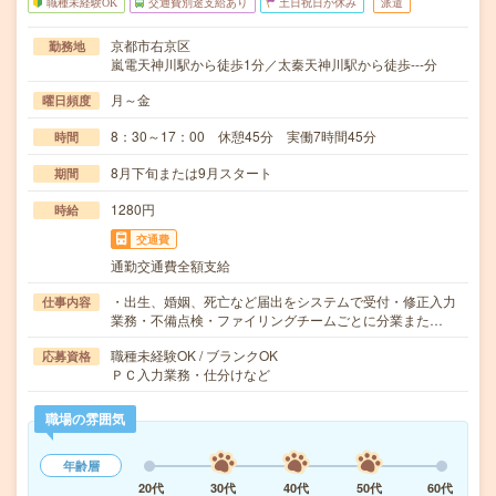
職種未経験OK
交通費別途支給あり
土日祝日が休み
派遣
京都市右京区
勤務地
嵐電天神川駅から徒歩1分／太秦天神川駅から徒歩---分
月～金
曜日頻度
8：30～17：00 休憩45分 実働7時間45分
時間
8月下旬または9月スタート
期間
1280円
時給
交通費
通勤交通費全額支給
・出生、婚姻、死亡など届出をシステムで受付・修正入力
仕事内容
業務・不備点検・ファイリングチームごとに分業また…
職種未経験OK / ブランクOK
応募資格
ＰＣ入力業務・仕分けなど
職場の雰囲気
年齢層
20代
30代
40代
50代
60代