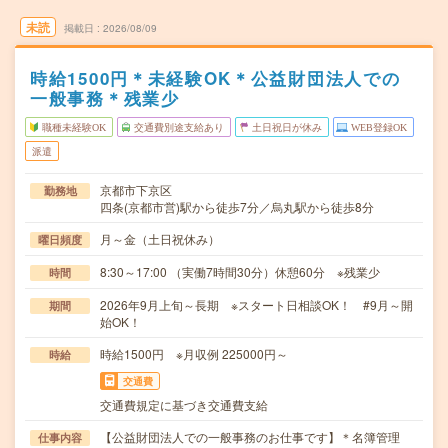
未読
掲載日
2026/08/09
時給1500円＊未経験OK＊公益財団法人での
一般事務＊残業少
職種未経験OK
交通費別途支給あり
土日祝日が休み
WEB登録OK
派遣
京都市下京区
勤務地
四条(京都市営)駅から徒歩7分／烏丸駅から徒歩8分
月～金（土日祝休み）
曜日頻度
8:30～17:00 （実働7時間30分）休憩60分 ※残業少
時間
2026年9月上旬～長期 ※スタート日相談OK！ #9月～開
期間
始OK！
時給1500円 ※月収例 225000円～
時給
交通費
交通費規定に基づき交通費支給
【公益財団法人での一般事務のお仕事です】＊名簿管理
仕事内容