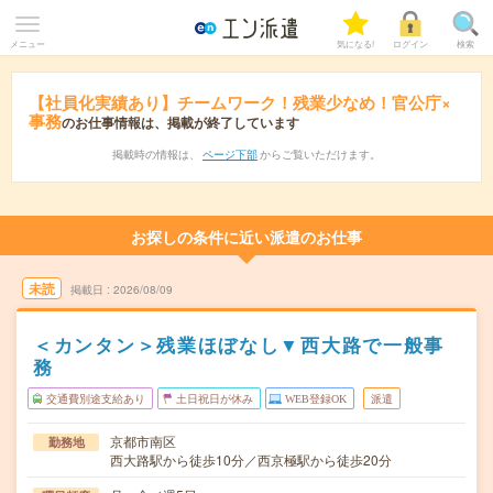
メニュー
気になる!
ログイン
検索
【社員化実績あり】チームワーク！残業少なめ！官公庁×
事務
のお仕事情報は、掲載が終了しています
掲載時の情報は、
ページ下部
からご覧いただけます。
お探しの条件に近い派遣のお仕事
未読
掲載日
2026/08/09
＜カンタン＞残業ほぼなし▼西大路で一般事
務
交通費別途支給あり
土日祝日が休み
WEB登録OK
派遣
京都市南区
勤務地
西大路駅から徒歩10分／西京極駅から徒歩20分