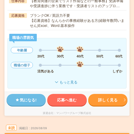
【教育関連の企業でリスト作成などの一般事務】受講準備
仕事内容
や受講進捗に伴う業務です・受講者リストのアップロ…
ブランクOK / 英語力不要
応募資格
【応募資格】なんらかの事務経験がある方(経験年数問いま
せん)Excel、Word:基本操作
職場の雰囲気
年齢層
20代
30代
40代
50代
60代
職場の様子
活気がある
しずか
もっと見る
気になる!
応募へ進む
詳しく見る
派遣会社
マンパワーグループ株式会社
未読
掲載日
2026/08/09