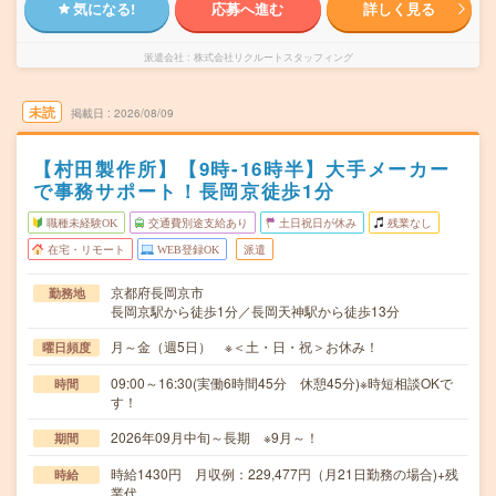
気になる!
応募へ進む
詳しく見る
派遣会社
株式会社リクルートスタッフィング
未読
掲載日
2026/08/09
【村田製作所】【9時-16時半】大手メーカー
で事務サポート！長岡京徒歩1分
職種未経験OK
交通費別途支給あり
土日祝日が休み
残業なし
在宅・リモート
WEB登録OK
派遣
京都府長岡京市
勤務地
長岡京駅から徒歩1分／長岡天神駅から徒歩13分
月～金（週5日） ※＜土・日・祝＞お休み！
曜日頻度
09:00～16:30(実働6時間45分 休憩45分)※時短相談OKで
時間
す！
2026年09月中旬～長期 ※9月～！
期間
時給1430円 月収例：229,477円（月21日勤務の場合)+残
時給
業代