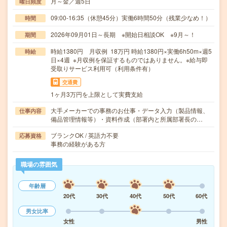
月～金／週5日
曜日頻度
09:00-16:35（休憩45分）実働6時間50分（残業少なめ！）
時間
2026年09月01日～長期 ※開始日相談OK ※9月～！
期間
時給1380円 月収例 18万円 時給1380円×実働6h50m×週5
時給
日×4週 ※月収例を保証するものではありません。※給与即
受取りサービス利用可（利用条件有）
交通費
1ヶ月3万円を上限として実費支給
大手メーカーでの事務のお仕事・データ入力（製品情報、
仕事内容
備品管理情報等）・資料作成（部署内と所属部署長の…
ブランクOK / 英語力不要
応募資格
事務の経験がある方
職場の雰囲気
年齢層
20代
30代
40代
50代
60代
男女比率
女性
男性