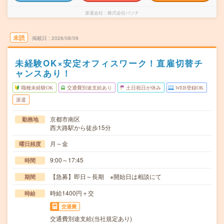
派遣会社
株式会社パソナ
未読
掲載日
2026/08/09
未経験OK×安定オフィスワーク！直雇切替チ
ャンスあり！
職種未経験OK
交通費別途支給あり
土日祝日が休み
WEB登録OK
派遣
京都市南区
勤務地
西大路駅から徒歩15分
月～金
曜日頻度
9:00～17:45
時間
【急募】即日～長期 ※開始日は相談にて
期間
時給1400円＋交
時給
交通費
交通費別途支給(当社規定あり)