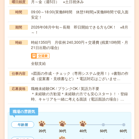
月～金（週5日） ※土日祝休み
曜日頻度
09:00～18:00(実働8時間 休憩1時間)※実働8時間で収入面
時間
安定！
2026年08月中旬～長期 即日開始できる方もOK！ ※8月
期間
～！
時給1350円 月収例 240,300円＋交通費 (残業10時間・月
時給
21日出勤の場合)
交通費
全額支給
○図面の作成・チェック（専用システム使用！）○書類の作
仕事内容
成（提案書・見積書など）＊電話対応はございませ…
職種未経験OK / ブランクOK / 英語力不要
応募資格
＊未経験の方歓迎＊未経験の方でも安心スタート！・登録
時、キャリアを一緒に考える面談（電話面談の場合）…
職場の雰囲気
年齢層
20代
30代
40代
50代
60代