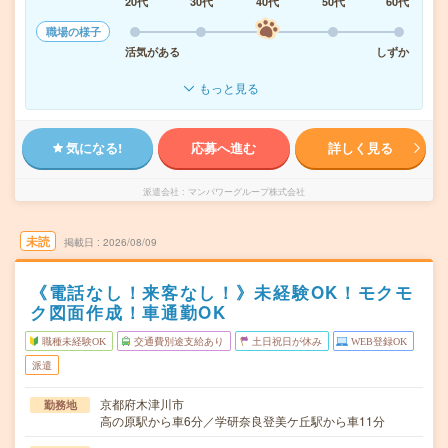
20代
30代
40代
50代
60代
職場の様子
活気がある
しずか
もっと見る
気になる!
応募へ進む
詳しく見る
派遣会社
マンパワーグループ株式会社
未読
掲載日
2026/08/09
《電話なし！来客なし！》未経験OK！モクモ
ク図面作成！車通勤OK
職種未経験OK
交通費別途支給あり
土日祝日が休み
WEB登録OK
派遣
京都府木津川市
勤務地
高の原駅から車6分／学研奈良登美ケ丘駅から車11分