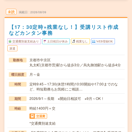
未読
掲載日
2026/08/09
【17：30定時×残業なし！】受講リスト作成
などカンタン事務
交通費別途支給あり
土日祝日が休み
残業なし
WEB登録OK
派遣
京都市中京区
勤務地
丸太町(京都市営)駅から徒歩3分／烏丸御池駅から徒歩4分
月～金
曜日頻度
定時9:45～17:30(休憩1時間)10:00開始や17:00までのな
時間
ど、時短勤務もお気軽にご相談…
2026/9/1～長期 ※開始日相談可 ※9月～OK！
期間
時給1400円＋交
時給
交通費
*交通費別途支給