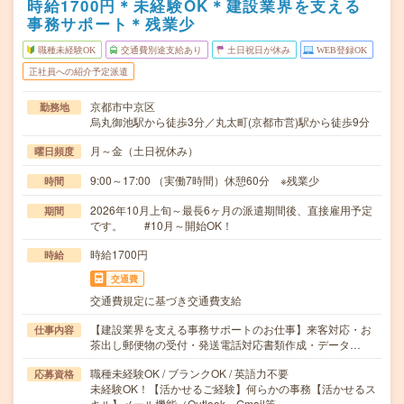
時給1700円＊未経験OK＊建設業界を支える
事務サポート＊残業少
職種未経験OK
交通費別途支給あり
土日祝日が休み
WEB登録OK
正社員への紹介予定派遣
京都市中京区
勤務地
烏丸御池駅から徒歩3分／丸太町(京都市営)駅から徒歩9分
月～金（土日祝休み）
曜日頻度
9:00～17:00 （実働7時間）休憩60分 ※残業少
時間
2026年10月上旬～最長6ヶ月の派遣期間後、直接雇用予定
期間
です。 #10月～開始OK！
時給1700円
時給
交通費
交通費規定に基づき交通費支給
【建設業界を支える事務サポートのお仕事】来客対応・お
仕事内容
茶出し郵便物の受付・発送電話対応書類作成・データ…
職種未経験OK / ブランクOK / 英語力不要
応募資格
未経験OK！【活かせるご経験】何らかの事務【活かせるス
キル】メール機能（Outlook、Gmail等…