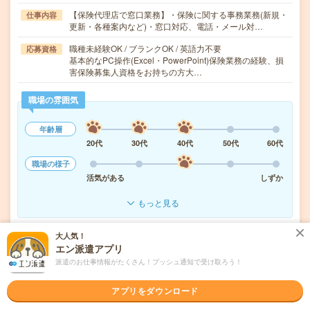
【保険代理店で窓口業務】・保険に関する事務業務(新規・
仕事内容
更新・各種案内など)・窓口対応、電話・メール対…
職種未経験OK / ブランクOK / 英語力不要
応募資格
基本的なPC操作(Excel・PowerPoint)保険業務の経験、損
害保険募集人資格をお持ちの方大…
職場の雰囲気
年齢層
20代
30代
40代
50代
60代
職場の様子
活気がある
しずか
もっと見る
大人気！
気になる!
応募へ進む
詳しく見る
エン派遣アプリ
派遣のお仕事情報がたくさん！プッシュ通知で受け取ろう！
派遣会社
マンパワーグループ株式会社
アプリをダウンロード
未読
掲載日
2026/08/09