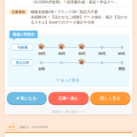
（VLOOKUP使用）＊請求書作成・発送＊申込デー…
職種未経験OK / ブランクOK / 英語力不要
応募資格
未経験OK！【活かせるご経験】データ抽出・集計【活かせ
るスキル】Excelでのデータ集計や分析
職場の雰囲気
年齢層
20代
30代
40代
50代
60代
男女比率
女性
男性
もっと見る
気になる!
応募へ進む
詳しく見る
派遣会社
株式会社パソナ
未読
掲載日
2026/08/09