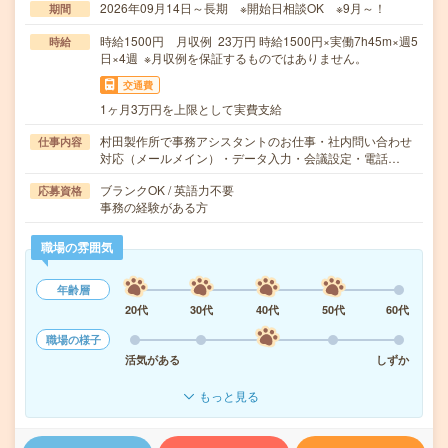
2026年09月14日～長期 ※開始日相談OK ※9月～！
期間
時給1500円 月収例 23万円 時給1500円×実働7h45m×週5
時給
日×4週 ※月収例を保証するものではありません。
交通費
1ヶ月3万円を上限として実費支給
村田製作所で事務アシスタントのお仕事・社内問い合わせ
仕事内容
対応（メールメイン）・データ入力・会議設定・電話…
ブランクOK / 英語力不要
応募資格
事務の経験がある方
職場の雰囲気
年齢層
20代
30代
40代
50代
60代
職場の様子
活気がある
しずか
もっと見る