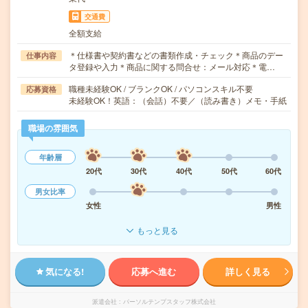
交通費
全額支給
＊仕様書や契約書などの書類作成・チェック＊商品のデー
仕事内容
タ登録や入力＊商品に関する問合せ：メール対応＊電…
職種未経験OK / ブランクOK / パソコンスキル不要
応募資格
未経験OK！英語：（会話）不要／（読み書き）メモ・手紙
職場の雰囲気
年齢層
20代
30代
40代
50代
60代
男女比率
女性
男性
もっと見る
気になる!
応募へ進む
詳しく見る
派遣会社
パーソルテンプスタッフ株式会社