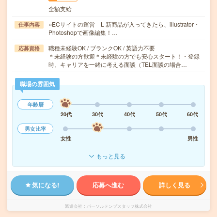
全額支給
○ECサイトの運営 L 新商品が入ってきたら、illustrator・
仕事内容
Photoshopで画像編集！…
職種未経験OK / ブランクOK / 英語力不要
応募資格
＊未経験の方歓迎＊未経験の方でも安心スタート！・登録
時、キャリアを一緒に考える面談（TEL面談の場合…
職場の雰囲気
年齢層
20代
30代
40代
50代
60代
男女比率
女性
男性
もっと見る
気になる!
応募へ進む
詳しく見る
派遣会社
パーソルテンプスタッフ株式会社