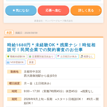
気になる!
応募へ進む
詳しく見る
派遣会社
マンパワーグループ株式会社
未読
掲載日
2026/08/09
時給1680円＊未経験OK＊残業ナシ！時短相
談可！民間企業での契約審査のお仕事
職種未経験OK
交通費別途支給あり
土日祝日が休み
残業なし
WEB登録OK
派遣
京都市中京区
勤務地
西大路御池駅から徒歩5分
月～金（土日祝休み）
曜日頻度
9:00～17:30 （実働7時間45分）休憩45分 ※残業なし
時間
2026年9月上旬～長期 ※スタート日相談OK！ #9月～開
期間
始OK！