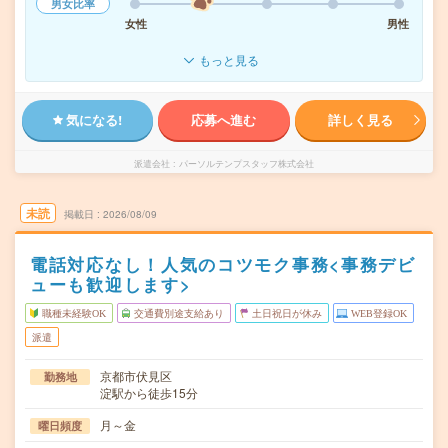
男女比率
女性
男性
もっと見る
気になる!
応募へ進む
詳しく見る
派遣会社
パーソルテンプスタッフ株式会社
未読
掲載日
2026/08/09
電話対応なし！人気のコツモク事務<事務デビ
ューも歓迎します>
職種未経験OK
交通費別途支給あり
土日祝日が休み
WEB登録OK
派遣
京都市伏見区
勤務地
淀駅から徒歩15分
月～金
曜日頻度