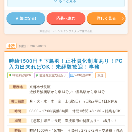
もっと見る
気になる!
応募へ進む
詳しく見る
派遣会社
パーソルテンプスタッフ株式会社
未読
掲載日
2026/08/09
時給1500円＊下鳥羽！正社員化制度あり！PC
入力出来ればOK！未経験歓迎！事務
職種未経験OK
交通費別途支給あり
WEB登録OK
派遣
京都市伏見区
勤務地
近鉄丹波橋駅から車14分／中書島駅から車14分
月・火・水・木・金・土(週5日) ※日祝+平日1日お休み
曜日頻度
08:00～17:00(実働8時間 休憩1時間)※8：30～始業もOK
時間
【急募】即日～長期 直接雇用の制度あり↑ ※8月～！
期間
時給1500円～1570円 月収例：273,572円＋交通費（時給
時給