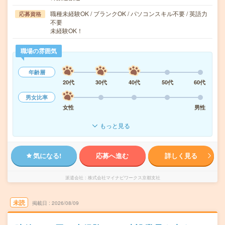
職種未経験OK / ブランクOK / パソコンスキル不要 / 英語力
応募資格
不要
未経験OK！
職場の雰囲気
年齢層
20代
30代
40代
50代
60代
男女比率
女性
男性
もっと見る
気になる!
応募へ進む
詳しく見る
派遣会社
株式会社マイナビワークス京都支社
未読
掲載日
2026/08/09