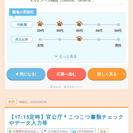
職場の雰囲気
年齢層
20代
30代
40代
50代
60代
男女比率
女性
男性
もっと見る
気になる!
応募へ進む
詳しく見る
派遣会社
株式会社パソナ
未読
掲載日
2026/08/09
【17:15定時】官公庁＊こつこつ書類チェック
やデータ入力等
交通費別途支給あり
土日祝日が休み
WEB登録OK
派遣