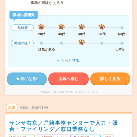
事務の経験がある方
職場の雰囲気
年齢層
20代
30代
40代
50代
60代
職場の様子
活気がある
しずか
もっと見る
気になる!
応募へ進む
詳しく見る
派遣会社
株式会社リクルートスタッフィング
未読
掲載日
2026/08/09
サンサ右京／戸籍事務センターで入力・照
合・ファイリング／窓口業務なし