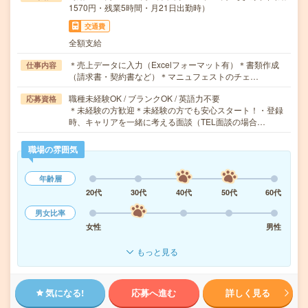
1570円・残業5時間・月21日出勤時）
交通費
全額支給
＊売上データに入力（Excelフォーマット有）＊書類作成
仕事内容
（請求書・契約書など）＊マニュフェストのチェ…
職種未経験OK / ブランクOK / 英語力不要
応募資格
＊未経験の方歓迎＊未経験の方でも安心スタート！・登録
時、キャリアを一緒に考える面談（TEL面談の場合…
職場の雰囲気
年齢層
20代
30代
40代
50代
60代
男女比率
女性
男性
もっと見る
気になる!
応募へ進む
詳しく見る