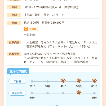
08:30～17:10(実働7時間40分 休憩1時間)
時間
【急募】即日～長期 ※8月～！
期間
時給1500円 月収例 230,100円
時給
交通費
全額支給
＊入金確認（専用システムあり）＊電話対応＊データ入力
仕事内容
＊書類の郵送対応（フォーマットへ入力○）＊問い合…
職種未経験OK / ブランクOK / 英語力不要
応募資格
＊未経験の方歓迎＊未経験の方でも安心スタート！・登録
時、キャリアを一緒に考える面談（TEL面談の場合…
職場の雰囲気
年齢層
20代
30代
40代
50代
60代
男女比率
女性
男性