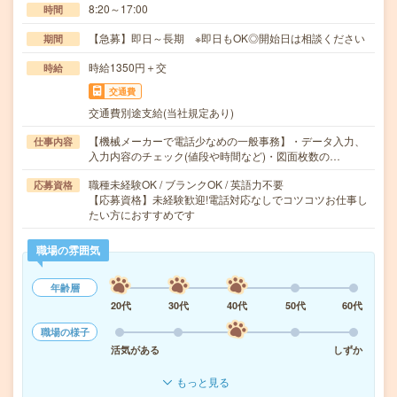
8:20～17:00
時間
【急募】即日～長期 ※即日もOK◎開始日は相談ください
期間
時給1350円＋交
時給
交通費
交通費別途支給(当社規定あり)
【機械メーカーで電話少なめの一般事務】・データ入力、
仕事内容
入力内容のチェック(値段や時間など)・図面枚数の…
職種未経験OK / ブランクOK / 英語力不要
応募資格
【応募資格】未経験歓迎!電話対応なしでコツコツお仕事し
たい方におすすめです
職場の雰囲気
年齢層
20代
30代
40代
50代
60代
職場の様子
活気がある
しずか
もっと見る