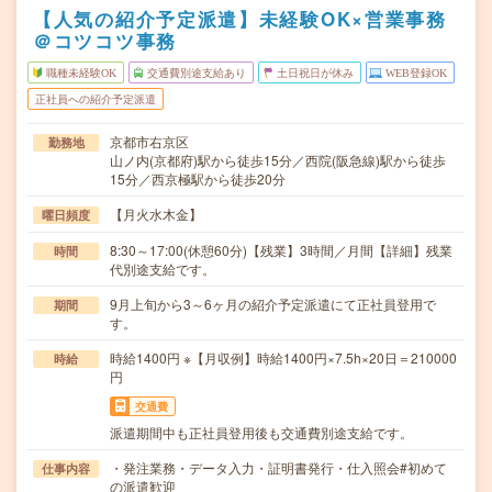
【人気の紹介予定派遣】未経験OK×営業事務
＠コツコツ事務
職種未経験OK
交通費別途支給あり
土日祝日が休み
WEB登録OK
正社員への紹介予定派遣
京都市右京区
勤務地
山ノ内(京都府)駅から徒歩15分／西院(阪急線)駅から徒歩
15分／西京極駅から徒歩20分
【月火水木金】
曜日頻度
8:30～17:00(休憩60分)【残業】3時間／月間【詳細】残業
時間
代別途支給です。
9月上旬から3～6ヶ月の紹介予定派遣にて正社員登用で
期間
す。
時給1400円 ※【月収例】時給1400円×7.5h×20日＝210000
時給
円
交通費
派遣期間中も正社員登用後も交通費別途支給です。
・発注業務・データ入力・証明書発行・仕入照会#初めて
仕事内容
の派遣歓迎