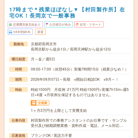
17時まで＊残業ほぼなし▼【村田製作所】在
宅OK！長岡京で一般事務
交通費別途支給あり
土日祝日が休み
在宅・リモート
WEB登録OK
派遣
京都府長岡京市
勤務地
長岡京駅から徒歩1分／長岡天神駅から徒歩12分
月～金／週5日
曜日頻度
09:00-17:00（休憩45分）実働7時間15分（残業少なめ！）
時間
2026年09月07日～長期 ※開始日相談OK ※9月～！
期間
時給1500円 月収例 21万円 時給1500円×実働7h15m×週5
時給
日×4週 ※月収例を保証するものではありません。
交通費
1ヶ月3万円を上限として実費支給
村田製作所での事務アシスタントのお仕事です・サンプル
仕事内容
受付及び納期調整業務・資料作成・電話、メール対応…
ブランクOK / 英語力不要
応募資格