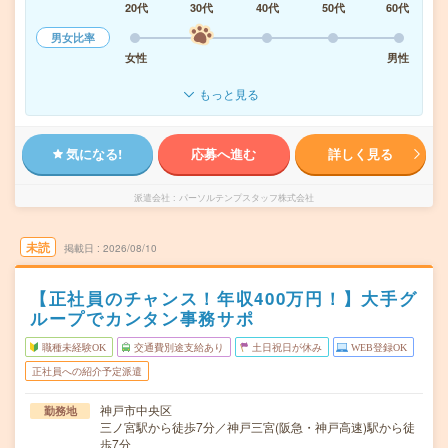
20代
30代
40代
50代
60代
男女比率
女性
男性
もっと見る
気になる!
応募へ進む
詳しく見る
派遣会社
パーソルテンプスタッフ株式会社
未読
掲載日
2026/08/10
【正社員のチャンス！年収400万円！】大手グ
ループでカンタン事務サポ
職種未経験OK
交通費別途支給あり
土日祝日が休み
WEB登録OK
正社員への紹介予定派遣
神戸市中央区
勤務地
三ノ宮駅から徒歩7分／神戸三宮(阪急・神戸高速)駅から徒
歩7分