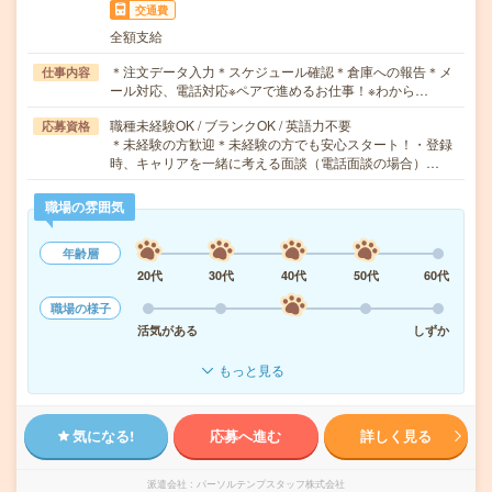
交通費
全額支給
＊注文データ入力＊スケジュール確認＊倉庫への報告＊メ
仕事内容
ール対応、電話対応※ペアで進めるお仕事！※わから…
職種未経験OK / ブランクOK / 英語力不要
応募資格
＊未経験の方歓迎＊未経験の方でも安心スタート！・登録
時、キャリアを一緒に考える面談（電話面談の場合）…
職場の雰囲気
年齢層
20代
30代
40代
50代
60代
職場の様子
活気がある
しずか
もっと見る
気になる!
応募へ進む
詳しく見る
派遣会社
パーソルテンプスタッフ株式会社