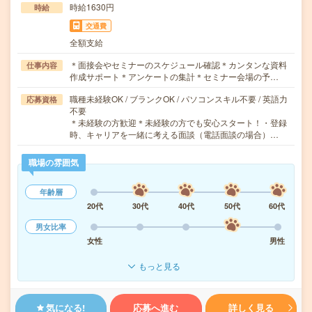
時給1630円
時給
交通費
全額支給
＊面接会やセミナーのスケジュール確認＊カンタンな資料
仕事内容
作成サポート＊アンケートの集計＊セミナー会場の予…
職種未経験OK / ブランクOK / パソコンスキル不要 / 英語力
応募資格
不要
＊未経験の方歓迎＊未経験の方でも安心スタート！・登録
時、キャリアを一緒に考える面談（電話面談の場合）…
職場の雰囲気
年齢層
20代
30代
40代
50代
60代
男女比率
女性
男性
もっと見る
気になる!
応募へ進む
詳しく見る