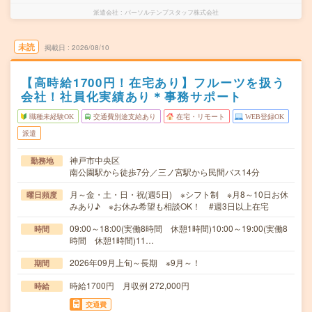
派遣会社
パーソルテンプスタッフ株式会社
未読
掲載日
2026/08/10
【高時給1700円！在宅あり】フルーツを扱う
会社！社員化実績あり＊事務サポート
職種未経験OK
交通費別途支給あり
在宅・リモート
WEB登録OK
派遣
神戸市中央区
勤務地
南公園駅から徒歩7分／三ノ宮駅から民間バス14分
月～金・土・日・祝(週5日) ※シフト制 ※月8～10日お休
曜日頻度
みあり♪ ※お休み希望も相談OK！ #週3日以上在宅
09:00～18:00(実働8時間 休憩1時間)10:00～19:00(実働8
時間
時間 休憩1時間)11…
2026年09月上旬～長期 ※9月～！
期間
時給1700円 月収例 272,000円
時給
交通費