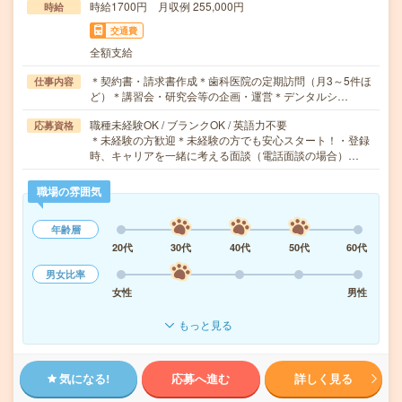
時給1700円 月収例 255,000円
時給
交通費
全額支給
＊契約書・請求書作成＊歯科医院の定期訪問（月3～5件ほ
仕事内容
ど）＊講習会・研究会等の企画・運営＊デンタルシ…
職種未経験OK / ブランクOK / 英語力不要
応募資格
＊未経験の方歓迎＊未経験の方でも安心スタート！・登録
時、キャリアを一緒に考える面談（電話面談の場合）…
職場の雰囲気
年齢層
20代
30代
40代
50代
60代
男女比率
女性
男性
もっと見る
気になる!
応募へ進む
詳しく見る