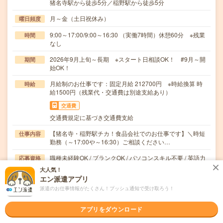
猪名寺駅から徒歩5分／稲野駅から徒歩5分
月～金（土日祝休み）
曜日頻度
9:00～17:00/9:00～16:30 （実働7時間）休憩60分 ※残業
時間
なし
2026年9月上旬～長期 ※スタート日相談OK！ #9月～開
期間
始OK！
月給制のお仕事です：固定月給 212700円 ※時給換算 時
時給
給1500円（残業代・交通費は別途支給あり）
交通費
交通費規定に基づき交通費支給
【猪名寺・稲野駅チカ！食品会社でのお仕事です】＼時短
仕事内容
勤務（～17:00や～16:30）ご相談ください…
職種未経験OK / ブランクOK / パソコンスキル不要 / 英語力
応募資格
不要
大人気！
未経験OK！
エン派遣アプリ
派遣のお仕事情報がたくさん！プッシュ通知で受け取ろう！
職場の雰囲気
アプリをダウンロード
年齢層