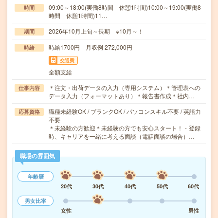
09:00～18:00(実働8時間 休憩1時間)10:00～19:00(実働8
時間
時間 休憩1時間)11…
2026年10月上旬～長期 ※10月～！
期間
時給1700円 月収例 272,000円
時給
交通費
全額支給
＊注文・出荷データの入力（専用システム）＊管理表への
仕事内容
データ入力（フォーマットあり）＊報告書作成＊社内…
職種未経験OK / ブランクOK / パソコンスキル不要 / 英語力
応募資格
不要
＊未経験の方歓迎＊未経験の方でも安心スタート！・登録
時、キャリアを一緒に考える面談（電話面談の場合）…
職場の雰囲気
年齢層
20代
30代
40代
50代
60代
男女比率
女性
男性