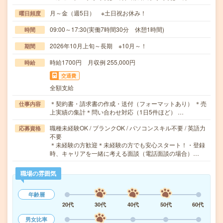
月～金（週5日） ※土日祝お休み！
曜日頻度
09:00～17:30(実働7時間30分 休憩1時間)
時間
2026年10月上旬～長期 ※10月～！
期間
時給1700円 月収例 255,000円
時給
交通費
全額支給
＊契約書・請求書の作成・送付（フォーマットあり） ＊売
仕事内容
上実績の集計＊問い合わせ対応（1日5件ほど） …
職種未経験OK / ブランクOK / パソコンスキル不要 / 英語力
応募資格
不要
＊未経験の方歓迎＊未経験の方でも安心スタート！・登録
時、キャリアを一緒に考える面談（電話面談の場合）…
職場の雰囲気
年齢層
20代
30代
40代
50代
60代
男女比率