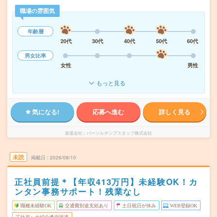
職場の雰囲気
年齢層
20代
30代
40代
50代
60代
男女比率
女性
男性
もっと見る
気になる!
応募へ進む
詳しく見る
派遣会社
パーソルテンプスタッフ株式会社
未読
掲載日
2026/08/10
正社員前提＊【年収413万円】未経験OK！カ
ンタン事務サポート！残業なし
職種未経験OK
交通費別途支給あり
土日祝日が休み
WEB登録OK