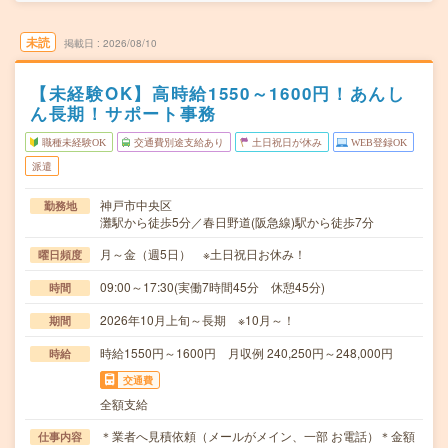
未読
掲載日
2026/08/10
【未経験OK】高時給1550～1600円！あんし
ん長期！サポート事務
職種未経験OK
交通費別途支給あり
土日祝日が休み
WEB登録OK
派遣
神戸市中央区
勤務地
灘駅から徒歩5分／春日野道(阪急線)駅から徒歩7分
月～金（週5日） ※土日祝日お休み！
曜日頻度
09:00～17:30(実働7時間45分 休憩45分)
時間
2026年10月上旬～長期 ※10月～！
期間
時給1550円～1600円 月収例 240,250円～248,000円
時給
交通費
全額支給
＊業者へ見積依頼（メールがメイン、一部 お電話）＊金額
仕事内容