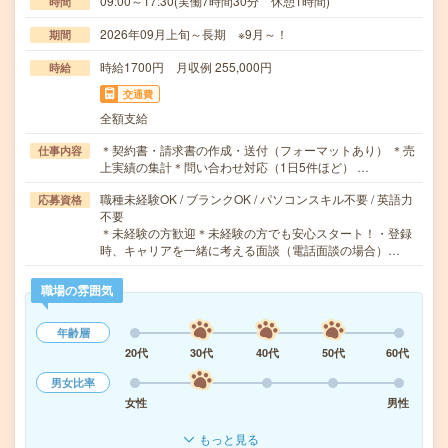
09:00～17:30(実働7時間30分 休憩1時間)
時間
2026年09月上旬～長期 ※9月～！
期間
時給1700円 月収例 255,000円
時給
交通費
全額支給
＊契約書・請求書の作成・送付（フォーマットあり） ＊売
仕事内容
上実績の集計＊問い合わせ対応（1日5件ほど） …
職種未経験OK / ブランクOK / パソコンスキル不要 / 英語力
応募資格
不要
＊未経験の方歓迎＊未経験の方でも安心スタート！・登録
時、キャリアを一緒に考える面談（電話面談の場合）…
職場の雰囲気
年齢層
20代
30代
40代
50代
60代
男女比率
女性
男性
もっと見る