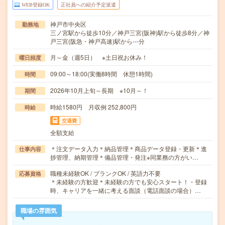
WEB登録OK
正社員への紹介予定派遣
神戸市中央区
勤務地
三ノ宮駅から徒歩10分／神戸三宮(阪神)駅から徒歩8分／神
戸三宮(阪急・神戸高速)駅から---分
月～金（週5日） ※土日祝お休み！
曜日頻度
09:00～18:00(実働8時間 休憩1時間)
時間
2026年10月上旬～長期 ※10月～！
期間
時給1580円 月収例 252,800円
時給
交通費
全額支給
＊注文データ入力＊納品管理＊商品データ登録・更新＊進
仕事内容
捗管理、納期管理＊備品管理・発注※同業務の方がい…
職種未経験OK / ブランクOK / 英語力不要
応募資格
＊未経験の方歓迎＊未経験の方でも安心スタート！・登録
時、キャリアを一緒に考える面談（電話面談の場合）…
職場の雰囲気