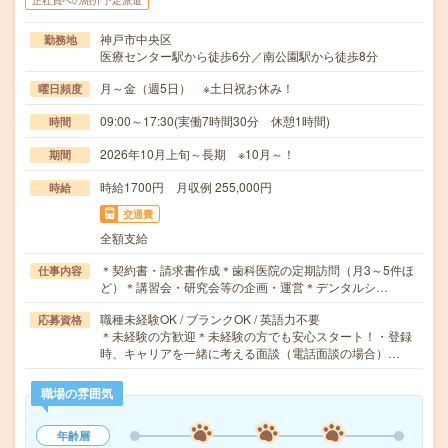
正社員への紹介予定派遣
神戸市中央区
勤務地
医療センター駅から徒歩6分／南公園駅から徒歩8分
月～金（週5日） ※土日祝お休み！
曜日頻度
09:00～17:30(実働7時間30分 休憩1時間)
時間
2026年10月上旬～長期 ※10月～！
期間
時給1700円 月収例 255,000円
時給
交通費
全額支給
＊契約書・請求書作成＊歯科医院の定期訪問（月3～5件ほ
仕事内容
ど）＊講習会・研究会等の企画・運営＊デンタルシ…
職種未経験OK / ブランクOK / 英語力不要
応募資格
＊未経験の方歓迎＊未経験の方でも安心スタート！・登録
時、キャリアを一緒に考える面談（電話面談の場合）…
職場の雰囲気
年齢層