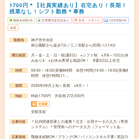
1700円＊【社員実績あり】在宅あり！長期！
残業なし！シフト勤務＊事務
職種未経験OK
交通費別途支給あり
在宅・リモート
WEB登録OK
派遣
神戸市中央区
勤務地
南公園駅から徒歩7分／三ノ宮駅から民間バス14分
月～金・土・日・祝(週5日) ※シフト制 ※月8～10日お休
曜日頻度
みあり♪ ※お休み希望も相談OK！ #週3日以上在宅
09:00～18:00(実働8時間 休憩1時間)10:00～19:00(実働8
時間
時間 休憩1時間)11…
2026年09月上旬～長期 ※9月～！
期間
時給1700円 月収例 272,000円
時給
交通費
全額支給
＊社内関連部署との連携＊注文・出荷データの入力（専用
仕事内容
システム）＊管理表へのデータ入力（フォーマットあ…
職種未経験OK / ブランクOK / パソコンスキル不要 / 英語力
応募資格