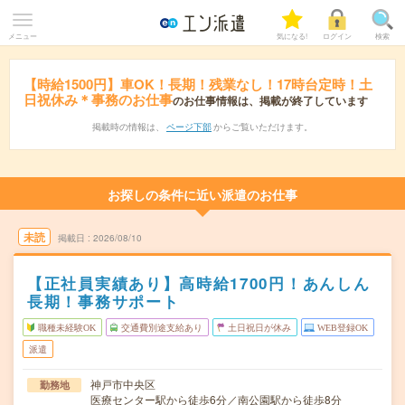
メニュー
気になる!
ログイン
検索
【時給1500円】車OK！長期！残業なし！17時台定時！土
日祝休み＊事務のお仕事
のお仕事情報は、掲載が終了しています
掲載時の情報は、
ページ下部
からご覧いただけます。
お探しの条件に近い派遣のお仕事
未読
掲載日
2026/08/10
【正社員実績あり】高時給1700円！あんしん
長期！事務サポート
職種未経験OK
交通費別途支給あり
土日祝日が休み
WEB登録OK
派遣
神戸市中央区
勤務地
医療センター駅から徒歩6分／南公園駅から徒歩8分