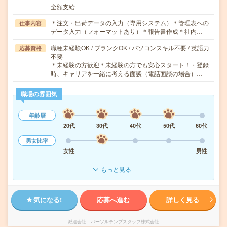
全額支給
＊注文・出荷データの入力（専用システム）＊管理表への
仕事内容
データ入力（フォーマットあり）＊報告書作成＊社内…
職種未経験OK / ブランクOK / パソコンスキル不要 / 英語力
応募資格
不要
＊未経験の方歓迎＊未経験の方でも安心スタート！・登録
時、キャリアを一緒に考える面談（電話面談の場合）…
職場の雰囲気
年齢層
20代
30代
40代
50代
60代
男女比率
女性
男性
もっと見る
気になる!
応募へ進む
詳しく見る
派遣会社
パーソルテンプスタッフ株式会社