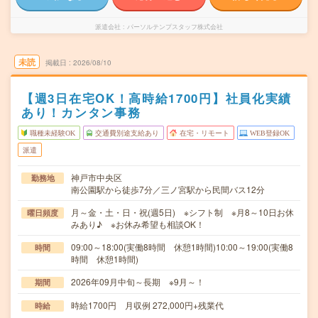
派遣会社
パーソルテンプスタッフ株式会社
未読
掲載日
2026/08/10
【週3日在宅OK！高時給1700円】社員化実績
あり！カンタン事務
職種未経験OK
交通費別途支給あり
在宅・リモート
WEB登録OK
派遣
神戸市中央区
勤務地
南公園駅から徒歩7分／三ノ宮駅から民間バス12分
月～金・土・日・祝(週5日) ※シフト制 ※月8～10日お休
曜日頻度
みあり♪ ※お休み希望も相談OK！
09:00～18:00(実働8時間 休憩1時間)10:00～19:00(実働8
時間
時間 休憩1時間)
2026年09月中旬～長期 ※9月～！
期間
時給1700円 月収例 272,000円+残業代
時給