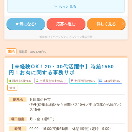
もっと見る
気になる!
応募へ進む
詳しく見る
派遣会社
パーソルテンプスタッフ株式会社
未読
掲載日
2026/08/10
【未経験OK！20・30代活躍中】時給1550
円！お肉に関する事務サポ
職種未経験OK
交通費別途支給あり
土日祝日が休み
WEB登録OK
派遣
兵庫県伊丹市
勤務地
伊丹(福知山線)駅から民間バス15分／中山寺駅から民間バ
ス15分
月～金（週5日）
曜日頻度
09:00～16:00(実働6時間 休憩1時間)※定時「9:00～
時間