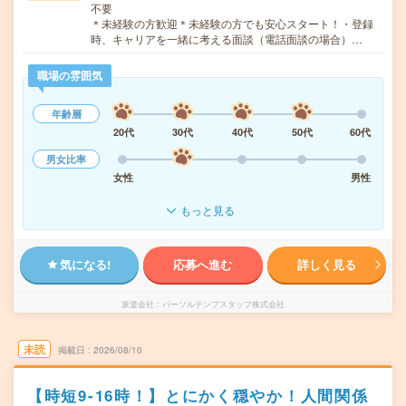
不要
＊未経験の方歓迎＊未経験の方でも安心スタート！・登録
時、キャリアを一緒に考える面談（電話面談の場合）…
職場の雰囲気
年齢層
20代
30代
40代
50代
60代
男女比率
女性
男性
もっと見る
気になる!
応募へ進む
詳しく見る
派遣会社
パーソルテンプスタッフ株式会社
未読
掲載日
2026/08/10
【時短9-16時！】とにかく穏やか！人間関係