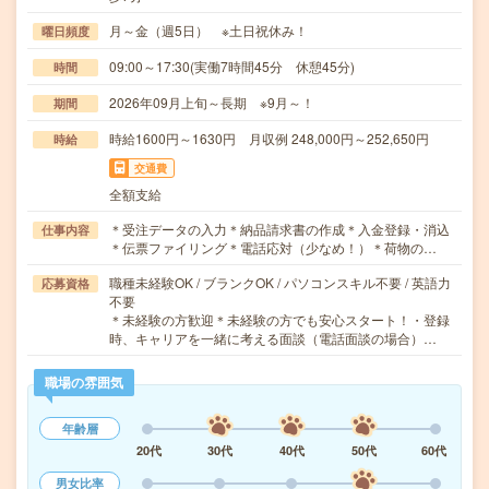
月～金（週5日） ※土日祝休み！
曜日頻度
09:00～17:30(実働7時間45分 休憩45分)
時間
2026年09月上旬～長期 ※9月～！
期間
時給1600円～1630円 月収例 248,000円～252,650円
時給
交通費
全額支給
＊受注データの入力＊納品請求書の作成＊入金登録・消込
仕事内容
＊伝票ファイリング＊電話応対（少なめ！）＊荷物の…
職種未経験OK / ブランクOK / パソコンスキル不要 / 英語力
応募資格
不要
＊未経験の方歓迎＊未経験の方でも安心スタート！・登録
時、キャリアを一緒に考える面談（電話面談の場合）…
職場の雰囲気
年齢層
20代
30代
40代
50代
60代
男女比率