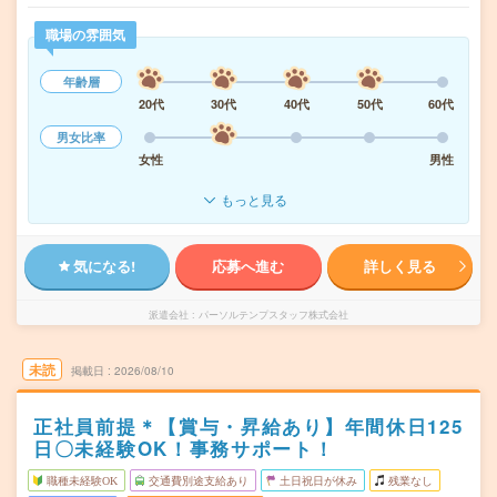
職場の雰囲気
年齢層
20代
30代
40代
50代
60代
男女比率
女性
男性
もっと見る
気になる!
応募へ進む
詳しく見る
派遣会社
パーソルテンプスタッフ株式会社
未読
掲載日
2026/08/10
正社員前提＊【賞与・昇給あり】年間休日125
日〇未経験OK！事務サポート！
職種未経験OK
交通費別途支給あり
土日祝日が休み
残業なし