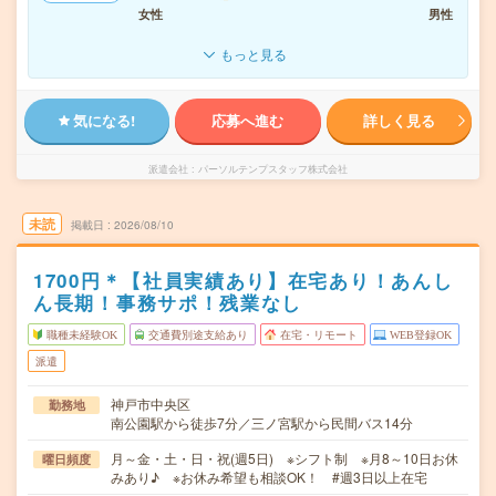
女性
男性
もっと見る
気になる!
応募へ進む
詳しく見る
派遣会社
パーソルテンプスタッフ株式会社
未読
掲載日
2026/08/10
1700円＊【社員実績あり】在宅あり！あんし
ん長期！事務サポ！残業なし
職種未経験OK
交通費別途支給あり
在宅・リモート
WEB登録OK
派遣
神戸市中央区
勤務地
南公園駅から徒歩7分／三ノ宮駅から民間バス14分
月～金・土・日・祝(週5日) ※シフト制 ※月8～10日お休
曜日頻度
みあり♪ ※お休み希望も相談OK！ #週3日以上在宅