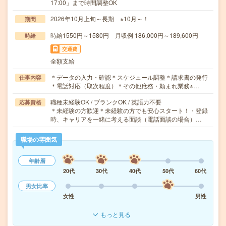
17:00」まで時間調整OK
2026年10月上旬～長期 ※10月～！
期間
時給1550円～1580円 月収例 186,000円～189,600円
時給
交通費
全額支給
＊データの入力・確認＊スケジュール調整＊請求書の発行
仕事内容
＊電話対応（取次程度）＊その他庶務・頼まれ業務※…
職種未経験OK / ブランクOK / 英語力不要
応募資格
＊未経験の方歓迎＊未経験の方でも安心スタート！・登録
時、キャリアを一緒に考える面談（電話面談の場合）…
職場の雰囲気
年齢層
20代
30代
40代
50代
60代
男女比率
女性
男性
もっと見る