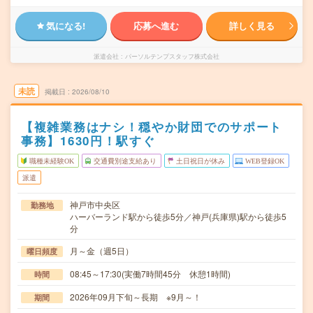
気になる!
応募へ進む
詳しく見る
派遣会社
パーソルテンプスタッフ株式会社
未読
掲載日
2026/08/10
【複雑業務はナシ！穏やか財団でのサポート
事務】1630円！駅すぐ
職種未経験OK
交通費別途支給あり
土日祝日が休み
WEB登録OK
派遣
神戸市中央区
勤務地
ハーバーランド駅から徒歩5分／神戸(兵庫県)駅から徒歩5
分
月～金（週5日）
曜日頻度
08:45～17:30(実働7時間45分 休憩1時間)
時間
2026年09月下旬～長期 ※9月～！
期間