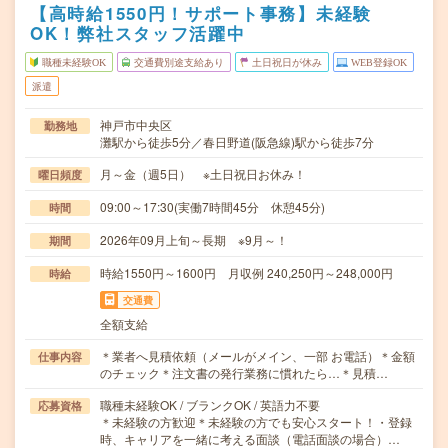
【高時給1550円！サポート事務】未経験
OK！弊社スタッフ活躍中
職種未経験OK
交通費別途支給あり
土日祝日が休み
WEB登録OK
派遣
神戸市中央区
勤務地
灘駅から徒歩5分／春日野道(阪急線)駅から徒歩7分
月～金（週5日） ※土日祝日お休み！
曜日頻度
09:00～17:30(実働7時間45分 休憩45分)
時間
2026年09月上旬～長期 ※9月～！
期間
時給1550円～1600円 月収例 240,250円～248,000円
時給
交通費
全額支給
＊業者へ見積依頼（メールがメイン、一部 お電話）＊金額
仕事内容
のチェック＊注文書の発行業務に慣れたら…＊見積…
職種未経験OK / ブランクOK / 英語力不要
応募資格
＊未経験の方歓迎＊未経験の方でも安心スタート！・登録
時、キャリアを一緒に考える面談（電話面談の場合）…