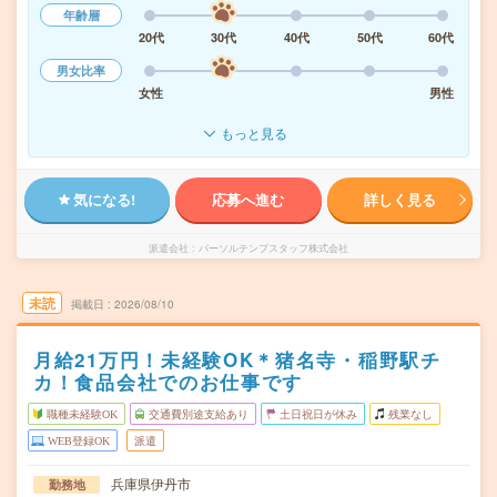
年齢層
20代
30代
40代
50代
60代
男女比率
女性
男性
もっと見る
気になる!
応募へ進む
詳しく見る
派遣会社
パーソルテンプスタッフ株式会社
未読
掲載日
2026/08/10
月給21万円！未経験OK＊猪名寺・稲野駅チ
カ！食品会社でのお仕事です
職種未経験OK
交通費別途支給あり
土日祝日が休み
残業なし
WEB登録OK
派遣
兵庫県伊丹市
勤務地