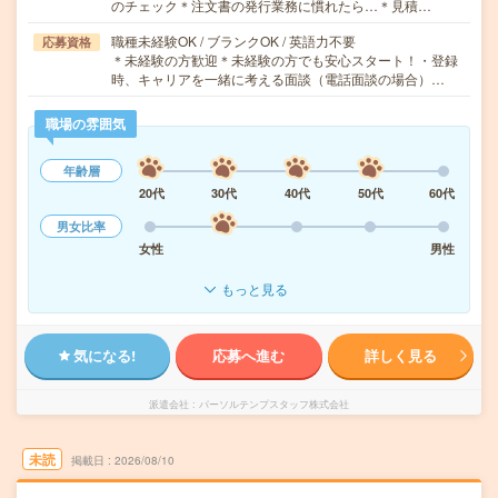
のチェック＊注文書の発行業務に慣れたら…＊見積…
職種未経験OK / ブランクOK / 英語力不要
応募資格
＊未経験の方歓迎＊未経験の方でも安心スタート！・登録
時、キャリアを一緒に考える面談（電話面談の場合）…
職場の雰囲気
年齢層
20代
30代
40代
50代
60代
男女比率
女性
男性
もっと見る
気になる!
応募へ進む
詳しく見る
派遣会社
パーソルテンプスタッフ株式会社
未読
掲載日
2026/08/10