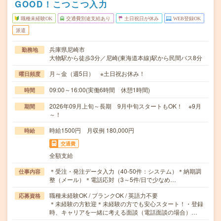
GOOD！こつこつ入力
職種未経験OK
交通費別途支給あり
土日祝日が休み
WEB登録OK
派遣
兵庫県尼崎市
勤務地
大物駅から徒歩3分／尼崎(東海道本線)駅から民間バス8分
月～金（週5日） ※土日祝お休み！
曜日頻度
09:00～16:00(実働6時間 休憩1時間)
時間
2026年09月上旬～長期 9月中旬スタートもOK！ ※9月
期間
～！
時給1500円 月収例 180,000円
時給
交通費
全額支給
＊受注・発注データ入力（40-50件：システム）＊納期調
仕事内容
整（メール）＊電話応対（3～5件/日で少なめ…
職種未経験OK / ブランクOK / 英語力不要
応募資格
＊未経験の方歓迎＊未経験の方でも安心スタート！・登録
時、キャリアを一緒に考える面談（電話面談の場合）…