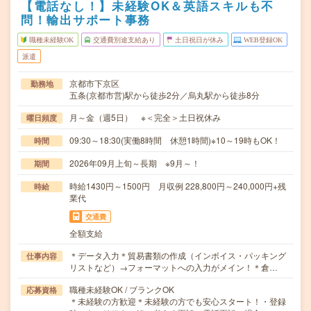
【電話なし！】未経験OK＆英語スキルも不
問！輸出サポート事務
職種未経験OK
交通費別途支給あり
土日祝日が休み
WEB登録OK
派遣
京都市下京区
勤務地
五条(京都市営)駅から徒歩2分／烏丸駅から徒歩8分
月～金（週5日） ※＜完全＞土日祝休み
曜日頻度
09:30～18:30(実働8時間 休憩1時間)※10～19時もOK！
時間
2026年09月上旬～長期 ※9月～！
期間
時給1430円～1500円 月収例 228,800円～240,000円+残
時給
業代
交通費
全額支給
＊データ入力＊貿易書類の作成（インボイス・パッキング
仕事内容
リストなど）→フォーマットへの入力がメイン！＊倉…
職種未経験OK / ブランクOK
応募資格
＊未経験の方歓迎＊未経験の方でも安心スタート！・登録