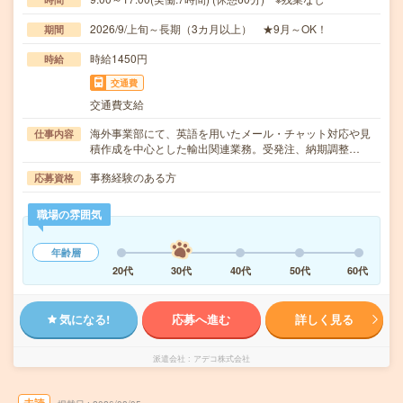
2026/9/上旬～長期（3カ月以上） ★9月～OK！
期間
時給1450円
時給
交通費
交通費支給
海外事業部にて、英語を用いたメール・チャット対応や見
仕事内容
積作成を中心とした輸出関連業務。受発注、納期調整…
事務経験のある方
応募資格
職場の雰囲気
年齢層
20代
30代
40代
50代
60代
気になる!
応募へ進む
詳しく見る
派遣会社
アデコ株式会社