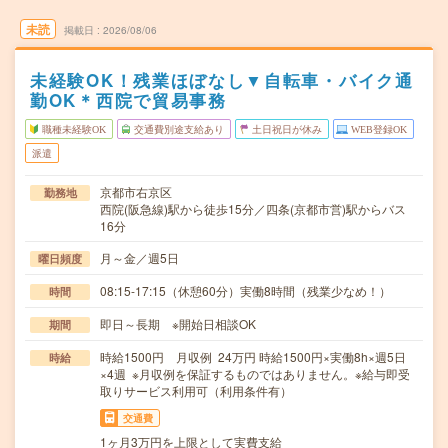
未読
掲載日
2026/08/06
未経験OK！残業ほぼなし▼自転車・バイク通
勤OK＊西院で貿易事務
職種未経験OK
交通費別途支給あり
土日祝日が休み
WEB登録OK
派遣
京都市右京区
勤務地
西院(阪急線)駅から徒歩15分／四条(京都市営)駅からバス
16分
月～金／週5日
曜日頻度
08:15-17:15（休憩60分）実働8時間（残業少なめ！）
時間
即日～長期 ※開始日相談OK
期間
時給1500円 月収例 24万円 時給1500円×実働8h×週5日
時給
×4週 ※月収例を保証するものではありません。※給与即受
取りサービス利用可（利用条件有）
交通費
1ヶ月3万円を上限として実費支給