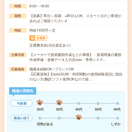
9:00～18:00
時間
【急募】即日～長期 ※即日もOK、スタート日のご希望が
期間
あればご相談ください♪
時給1450円＋交
時給
交通費
交通費支給(当社規定あり)
【メーカーで貿易書類作成などの事務】・貿易関連の書類
仕事内容
作成準備・各種データ入力(Excel・専用システ…
職種未経験OK / ブランクOK
応募資格
【応募資格】Excel(SUM・AVE関数)の使用経験英語に抵抗
のない方(翻訳ソフト使用OKなので経…
職場の雰囲気
年齢層
20代
30代
40代
50代
60代
職場の様子
活気がある
しずか