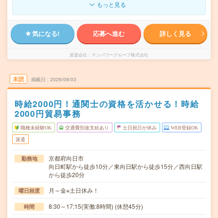
もっと見る
気になる!
応募へ進む
詳しく見る
派遣会社
マンパワーグループ株式会社
未読
掲載日
2026/08/03
時給2000円！通関士の資格を活かせる！時給
2000円貿易事務
職種未経験OK
交通費別途支給あり
土日祝日が休み
WEB登録OK
派遣
京都府向日市
勤務地
向日町駅から徒歩10分／東向日駅から徒歩15分／西向日駅
から徒歩20分
月～金※土日休み！
曜日頻度
8:30～17:15(実働:8時間) (休憩45分)
時間