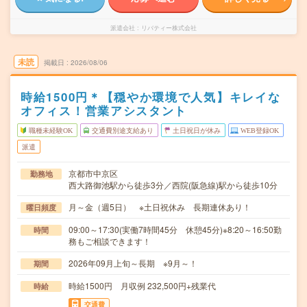
派遣会社
リバティー株式会社
未読
掲載日
2026/08/06
時給1500円＊【穏やか環境で人気】キレイな
オフィス！営業アシスタント
職種未経験OK
交通費別途支給あり
土日祝日が休み
WEB登録OK
派遣
京都市中京区
勤務地
西大路御池駅から徒歩3分／西院(阪急線)駅から徒歩10分
月～金（週5日） ※土日祝休み 長期連休あり！
曜日頻度
09:00～17:30(実働7時間45分 休憩45分)※8:20～16:50勤
時間
務もご相談できます！
2026年09月上旬～長期 ※9月～！
期間
時給1500円 月収例 232,500円+残業代
時給
交通費