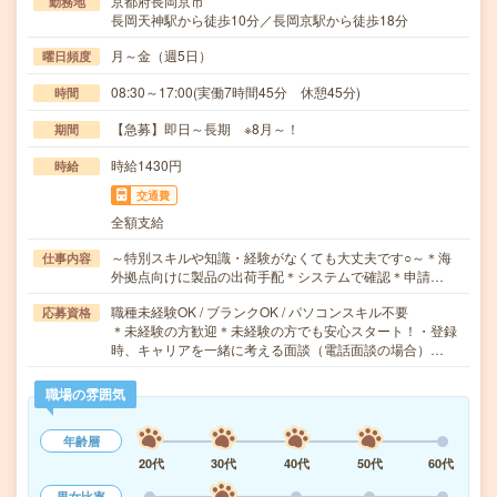
京都府長岡京市
勤務地
長岡天神駅から徒歩10分／長岡京駅から徒歩18分
月～金（週5日）
曜日頻度
08:30～17:00(実働7時間45分 休憩45分)
時間
【急募】即日～長期 ※8月～！
期間
時給1430円
時給
交通費
全額支給
～特別スキルや知識・経験がなくても大丈夫です○～＊海
仕事内容
外拠点向けに製品の出荷手配＊システムで確認＊申請…
職種未経験OK / ブランクOK / パソコンスキル不要
応募資格
＊未経験の方歓迎＊未経験の方でも安心スタート！・登録
時、キャリアを一緒に考える面談（電話面談の場合）…
職場の雰囲気
年齢層
20代
30代
40代
50代
60代
男女比率