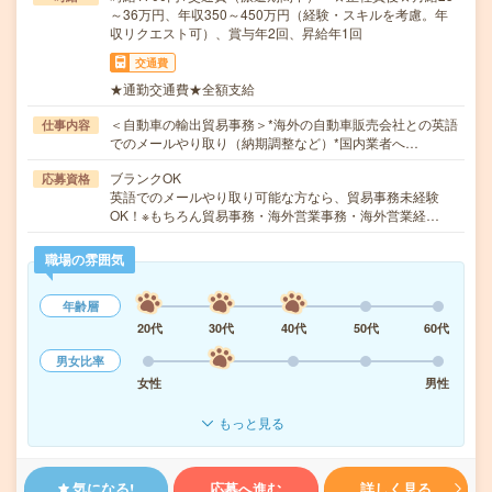
～36万円、年収350～450万円（経験・スキルを考慮。年
収リクエスト可）、賞与年2回、昇給年1回
交通費
★通勤交通費★全額支給
＜自動車の輸出貿易事務＞*海外の自動車販売会社との英語
仕事内容
でのメールやり取り（納期調整など）*国内業者へ…
ブランクOK
応募資格
英語でのメールやり取り可能な方なら、貿易事務未経験
OK！※もちろん貿易事務・海外営業事務・海外営業経…
職場の雰囲気
年齢層
20代
30代
40代
50代
60代
男女比率
女性
男性
もっと見る
気になる!
応募へ進む
詳しく見る