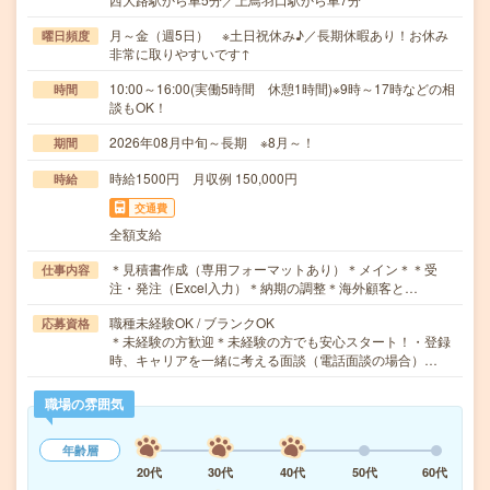
月～金（週5日） ※土日祝休み♪／長期休暇あり！お休み
曜日頻度
非常に取りやすいです↑
10:00～16:00(実働5時間 休憩1時間)※9時～17時などの相
時間
談もOK！
2026年08月中旬～長期 ※8月～！
期間
時給1500円 月収例 150,000円
時給
交通費
全額支給
＊見積書作成（専用フォーマットあり）＊メイン＊＊受
仕事内容
注・発注（Excel入力）＊納期の調整＊海外顧客と…
職種未経験OK / ブランクOK
応募資格
＊未経験の方歓迎＊未経験の方でも安心スタート！・登録
時、キャリアを一緒に考える面談（電話面談の場合）…
職場の雰囲気
年齢層
20代
30代
40代
50代
60代