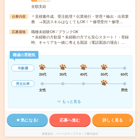
全額支給
＊見積書作成、受注処理＊伝票発行・管理＊輸出・出荷業
仕事内容
務 →英語スキルはなくてもOK！＊修理受付＊修理…
職種未経験OK / ブランクOK
応募資格
＊未経験の方歓迎＊未経験の方でも安心スタート！・登録
時、キャリアを一緒に考える面談（電話面談の場合）…
職場の雰囲気
年齢層
20代
30代
40代
50代
60代
男女比率
女性
男性
もっと見る
気になる!
応募へ進む
詳しく見る
派遣会社
パーソルテンプスタッフ株式会社