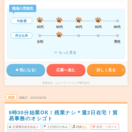
職場の雰囲気
年齢層
20代
30代
40代
50代
60代
男女比率
女性
男性
もっと見る
気になる!
応募へ進む
詳しく見る
派遣会社
ヒューマンリソシア株式会社
未読
掲載日
2026/08/06
9時30分始業OK！残業ナシ＊週2日在宅！貿
易事務のオシゴト
交通費別途支給あり
土日祝日が休み
残業なし
在宅・リモート