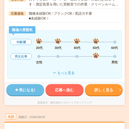
す・測定装置を用いた実験室での作業・クリーンルーム…
職種未経験OK / ブランクOK / 英語力不要
応募資格
■未経験OK！
職場の雰囲気
年齢層
20代
30代
40代
50代
60代
男女比率
女性
男性
もっと見る
気になる!
応募へ進む
詳しく見る
派遣会社
株式会社リクルートスタッフィング
未読
掲載日
2026/08/05