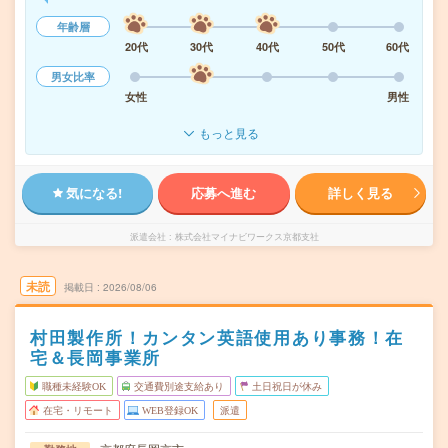
年齢層
20代
30代
40代
50代
60代
男女比率
女性
男性
もっと見る
気になる!
応募へ進む
詳しく見る
派遣会社
株式会社マイナビワークス京都支社
未読
掲載日
2026/08/06
村田製作所！カンタン英語使用あり事務！在
宅＆長岡事業所
職種未経験OK
交通費別途支給あり
土日祝日が休み
在宅・リモート
WEB登録OK
派遣