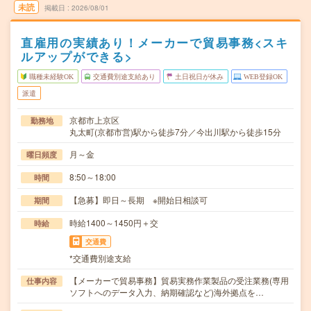
未読
掲載日
2026/08/01
直雇用の実績あり！メーカーで貿易事務<スキ
ルアップができる>
職種未経験OK
交通費別途支給あり
土日祝日が休み
WEB登録OK
派遣
京都市上京区
勤務地
丸太町(京都市営)駅から徒歩7分／今出川駅から徒歩15分
月～金
曜日頻度
8:50～18:00
時間
【急募】即日～長期 ※開始日相談可
期間
時給1400～1450円＋交
時給
交通費
*交通費別途支給
【メーカーで貿易事務】貿易実務作業製品の受注業務(専用
仕事内容
ソフトへのデータ入力、納期確認など)海外拠点を…