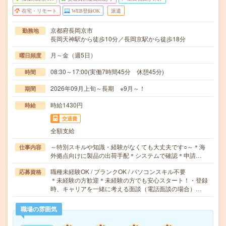
在宅・リモート
WEB登録OK
派遣
京都府長岡京市
勤務地
長岡天神駅から徒歩10分／長岡京駅から徒歩18分
月～金（週5日）
曜日頻度
08:30～17:00(実働7時間45分 休憩45分)
時間
2026年09月上旬～長期 ※9月～！
期間
時給1430円
時給
交通費
全額支給
～特別スキルや知識・経験がなくても大丈夫です○～＊海
仕事内容
外拠点向けに製品の出荷手配＊システムで確認＊申請…
職種未経験OK / ブランクOK / パソコンスキル不要
応募資格
＊未経験の方歓迎＊未経験の方でも安心スタート！・登録
時、キャリアを一緒に考える面談（電話面談の場合）…
職場の雰囲気