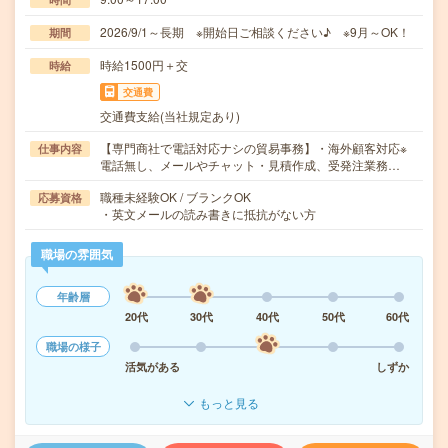
2026/9/1～長期 ※開始日ご相談ください♪ ※9月～OK！
期間
時給1500円＋交
時給
交通費
交通費支給(当社規定あり)
【専門商社で電話対応ナシの貿易事務】・海外顧客対応※
仕事内容
電話無し、メールやチャット・見積作成、受発注業務…
職種未経験OK / ブランクOK
応募資格
・英文メールの読み書きに抵抗がない方
職場の雰囲気
年齢層
20代
30代
40代
50代
60代
職場の様子
活気がある
しずか
もっと見る