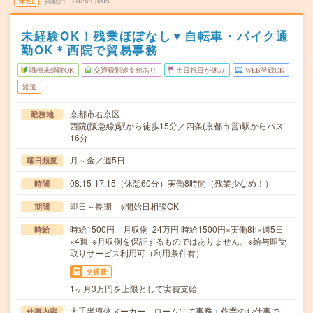
未読
掲載日
2026/08/05
未経験OK！残業ほぼなし▼自転車・バイク通
勤OK＊西院で貿易事務
職種未経験OK
交通費別途支給あり
土日祝日が休み
WEB登録OK
派遣
京都市右京区
勤務地
西院(阪急線)駅から徒歩15分／四条(京都市営)駅からバス
16分
月～金／週5日
曜日頻度
08:15-17:15（休憩60分）実働8時間（残業少なめ！）
時間
即日～長期 ※開始日相談OK
期間
時給1500円 月収例 24万円 時給1500円×実働8h×週5日
時給
×4週 ※月収例を保証するものではありません。※給与即受
取りサービス利用可（利用条件有）
交通費
1ヶ月3万円を上限として実費支給
大手半導体メーカー、ロームにて事務＋作業のお仕事で
仕事内容