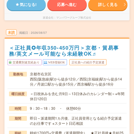
気になる!
応募へ進む
詳しく見る
派遣会社
マンパワーグループ株式会社
未読
掲載日
2026/08/07
＜正社員✪年収350-450万円＞京都・貿易事
務/英文メール可能なら未経験OK♬
交通費別途支給あり
WEB登録OK
正社員への紹介予定派遣
京都市右京区
勤務地
西院(阪急線)駅から徒歩12分／西院(京福線)駅から徒歩14
分／丹波口駅から徒歩15分／西京極駅から徒歩16分
＜日祝休みを含む月9日～13日休みのカレンダー制＞※年間
曜日頻度
休日120日
9：30～18：30 ・ 休憩60分
時間
即日～派遣期間1カ月後、正社員登用となる紹介予定派遣
期間
のお仕事です ※スタート日応相談
時給1700円+交通費（派遣期間中） ★正社員後★月給25
時給