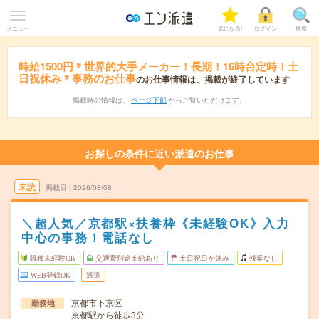
メニュー
気になる!
ログイン
検索
時給1500円＊世界的大手メーカー！長期！16時台定時！土
日祝休み＊事務のお仕事
のお仕事情報は、掲載が終了しています
掲載時の情報は、
ページ下部
からご覧いただけます。
お探しの条件に近い派遣のお仕事
未読
掲載日
2026/08/08
＼超人気／京都駅×扶養枠《未経験OK》入力
中心の事務！電話なし
職種未経験OK
交通費別途支給あり
土日祝日が休み
残業なし
WEB登録OK
派遣
京都市下京区
勤務地
京都駅から徒歩3分