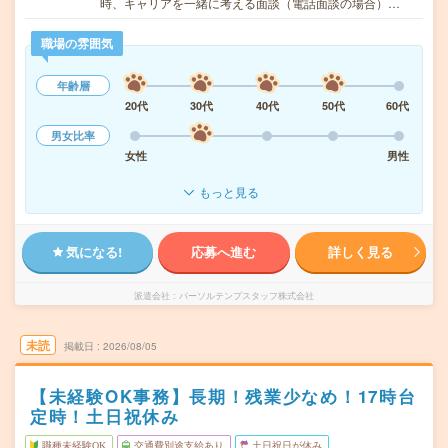
時、キャリアを一緒に考える面談（電話面談の場合）…
職場の雰囲気
年齢層
20代
30代
40代
50代
60代
男女比率
女性
男性
もっと見る
気になる!
応募へ進む
詳しく見る
派遣会社
パーソルテンプスタッフ株式会社
未読
掲載日
2026/08/05
【未経験OK事務】長期！残業少なめ！17時台
定時！土日祝休み
職種未経験OK
交通費別途支給あり
土日祝日が休み