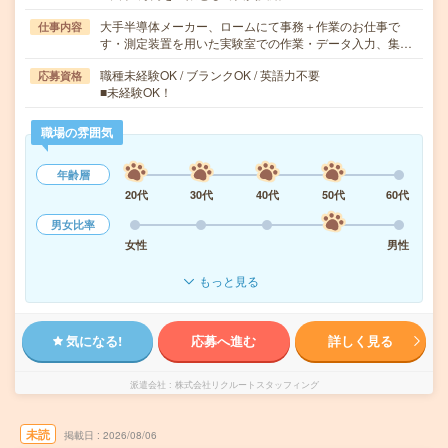
大手半導体メーカー、ロームにて事務＋作業のお仕事で
仕事内容
す・測定装置を用いた実験室での作業・データ入力、集…
職種未経験OK / ブランクOK / 英語力不要
応募資格
■未経験OK！
職場の雰囲気
年齢層
20代
30代
40代
50代
60代
男女比率
女性
男性
もっと見る
気になる!
応募へ進む
詳しく見る
派遣会社
株式会社リクルートスタッフィング
未読
掲載日
2026/08/06