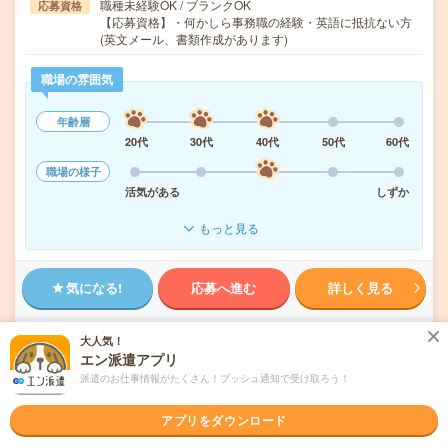
職種未経験OK / ブランクOK
応募資格
【応募資格】・何かしら事務職の経験・英語に抵抗ない方
(英文メール、書類作成があります)
職場の雰囲気
年齢層
20代
30代
40代
50代
60代
職場の様子
活気がある
しずか
もっと見る
気になる!
応募へ進む
詳しく見る
派遣会社
マンパワーグループ株式会社
大人気！
エン派遣アプリ
派遣のお仕事情報がたくさん！プッシュ通知で受け取ろう！
未読
掲載日
2026/07/22
アプリをダウンロード
【コツコツ】残業ほぼなし▼車通勤OK＊自転