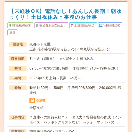
【未経験OK】電話なし！あんしん長期！朝ゆ
っくり！土日祝休み＊事務のお仕事
職種未経験OK
交通費別途支給あり
土日祝日が休み
WEB登録OK
派遣
京都市下京区
勤務地
五条(京都市営)駅から徒歩2分／烏丸駅から徒歩8分
月～金（週5日） ※＜完全＞土日祝休み
曜日頻度
09:30～18:30(実働8時間 休憩1時間)※10～19時もOK！
時間
2026年09月上旬～長期 ※9月～！
期間
時給1430円～1500円 月収例 228,800円～240,000円+残
時給
業代
交通費
全額支給
＊倉庫への集荷依頼＊データ入力＊貿易書類の作成（イン
仕事内容
ボイス・パッキングリストなど）→フォーマットへの…
職種未経験OK / ブランクOK
応募資格