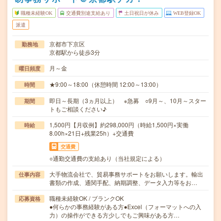
職種未経験OK
交通費別途支給あり
土日祝日が休み
WEB登録OK
派遣
京都市下京区
勤務地
京都駅から徒歩3分
月～金
曜日頻度
★9:00～18:00（休憩時間 12:00～13:00）
時間
即日～長期（3ヵ月以上） ※急募 ○9月～、10月～スター
期間
トもご相談ください♪
1,500円【月収例】約298,000円（時給1,500円×実働
時給
8.00h×21日+残業25h）+交通費
交通費
○通勤交通費の支給あり（当社規定による）
大手物流会社で、貿易事務サポートをお願いします。輸出
仕事内容
書類の作成、通関手配、納期調整、データ入力等をお…
職種未経験OK / ブランクOK
応募資格
●何らかの事務経験がある方●Excel（フォーマットへの入
力）の操作ができる方少しでもご興味がある方…