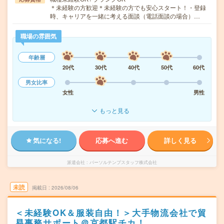
＊未経験の方歓迎＊未経験の方でも安心スタート！・登録
時、キャリアを一緒に考える面談（電話面談の場合）…
職場の雰囲気
年齢層
20代
30代
40代
50代
60代
男女比率
女性
男性
もっと見る
気になる!
応募へ進む
詳しく見る
派遣会社
パーソルテンプスタッフ株式会社
未読
掲載日
2026/08/06
＜未経験OK＆服装自由！＞大手物流会社で貿
易事務サポート＠京都駅チカ！