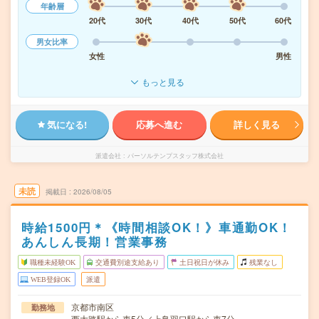
年齢層
20代
30代
40代
50代
60代
男女比率
女性
男性
もっと見る
気になる!
応募へ進む
詳しく見る
派遣会社
パーソルテンプスタッフ株式会社
未読
掲載日
2026/08/05
時給1500円＊《時間相談OK！》車通勤OK！
あんしん長期！営業事務
職種未経験OK
交通費別途支給あり
土日祝日が休み
残業なし
WEB登録OK
派遣
京都市南区
勤務地
西大路駅から車5分／上鳥羽口駅から車7分