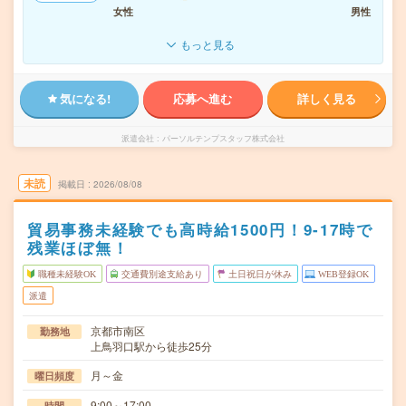
女性
男性
もっと見る
気になる!
応募へ進む
詳しく見る
派遣会社
パーソルテンプスタッフ株式会社
未読
掲載日
2026/08/08
貿易事務未経験でも高時給1500円！9-17時で
残業ほぼ無！
職種未経験OK
交通費別途支給あり
土日祝日が休み
WEB登録OK
派遣
京都市南区
勤務地
上鳥羽口駅から徒歩25分
月～金
曜日頻度
9:00～17:00
時間