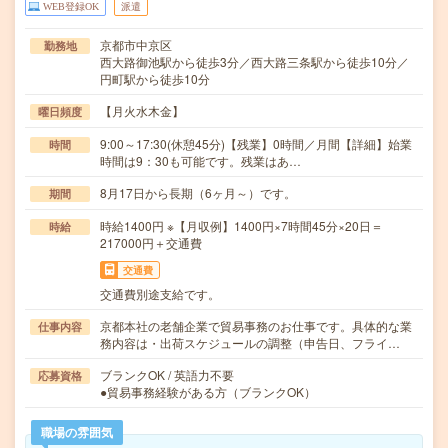
WEB登録OK
派遣
京都市中京区
勤務地
西大路御池駅から徒歩3分／西大路三条駅から徒歩10分／
円町駅から徒歩10分
【月火水木金】
曜日頻度
9:00～17:30(休憩45分)【残業】0時間／月間【詳細】始業
時間
時間は9：30も可能です。残業はあ…
8月17日から長期（6ヶ月～）です。
期間
時給1400円 ※【月収例】1400円×7時間45分×20日＝
時給
217000円＋交通費
交通費
交通費別途支給です。
京都本社の老舗企業で貿易事務のお仕事です。具体的な業
仕事内容
務内容は・出荷スケジュールの調整（申告日、フライ…
ブランクOK / 英語力不要
応募資格
●貿易事務経験がある方（ブランクOK）
職場の雰囲気