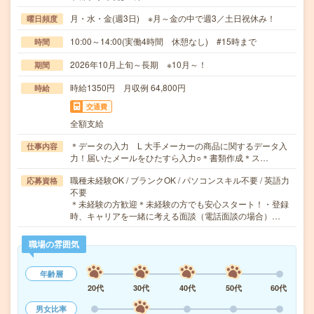
月・水・金(週3日) ※月～金の中で週3／土日祝休み！
曜日頻度
10:00～14:00(実働4時間 休憩なし) #15時まで
時間
2026年10月上旬～長期 ※10月～！
期間
時給1350円 月収例 64,800円
時給
交通費
全額支給
＊データの入力 L 大手メーカーの商品に関するデータ入
仕事内容
力！届いたメールをひたすら入力○＊書類作成＊ス…
職種未経験OK / ブランクOK / パソコンスキル不要 / 英語力
応募資格
不要
＊未経験の方歓迎＊未経験の方でも安心スタート！・登録
時、キャリアを一緒に考える面談（電話面談の場合）…
職場の雰囲気
年齢層
20代
30代
40代
50代
60代
男女比率