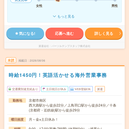
女性
男性
もっと見る
気になる!
応募へ進む
詳しく見る
派遣会社
パーソルテンプスタッフ株式会社
未読
掲載日
2026/08/06
時給1450円！英語活かせる海外営業事務
交通費別途支給あり
土日祝日が休み
WEB登録OK
派遣
京都市南区
勤務地
西大路駅から徒歩22分／上鳥羽口駅から徒歩24分／十条
(京都府・近鉄線)駅から徒歩29分
月～金※土日休み！
曜日頻度
9:00～17:00(実働:7時間) (休憩60分) ※残業なし
時間