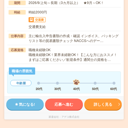
2026/9/上旬～長期（3カ月以上） ★9月～OK！
期間
時給2000円
時給
交通費
交通費支給
主に輸出入申告書類の作成・確認 インボイス、パッキング
仕事内容
リスト等の貿易書類チェック NACCSへのデー…
職種未経験OK
応募資格
職種未経験OK！業界未経験OK！【こんな方におススメ！
まずはご応募ください／歓迎条件】通関士の資格を…
職場の雰囲気
年齢層
20代
30代
40代
50代
60代
気になる!
応募へ進む
詳しく見る
派遣会社
アデコ株式会社