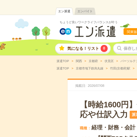
エン派遣
エンバイト
ちょうど良いワークライフバランスが叶う
関東版
気になる！リスト
0
保存し
派遣TOP
関西
京都府
伏見区
パーソルテ
派遣TOP
京都市地下鉄烏丸線
竹田(京都府)駅
掲載日
2026
/
07
/
08
【時給1600
応や仕訳入力
派
経理・財務・会計
職種