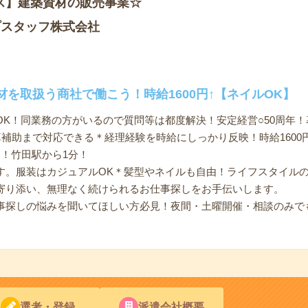
ス】建築資材の販売事業☆
プスタッフ株式会社
を取扱う商社で働こう！時給1600円↑【ネイルOK】
OK！同業務の方がいるので質問等は都度解決！安定経営○50周年
補助まで対応できる＊経理経験を時給にしっかり反映！時給1600円
！竹田駅から1分！
す。服装はカジュアルOK＊髪型やネイルも自由！ライフスタイル
寄り添い、無理なく続けられるお仕事探しをお手伝いします。
事探しの悩みを聞いてほしい方必見！夜間・土曜開催・相談のみで
選考・登録
派遣会社概要