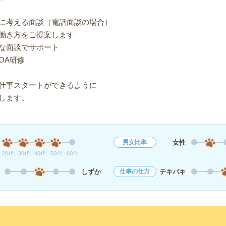
に考える面談（電話面談の場合）
働き方をご提案します
な面談でサポート
OA研修
仕事スタートができるように
します。
女性
男女比率
20代
30代
40代
50代
60代
しずか
テキパキ
仕事の仕方