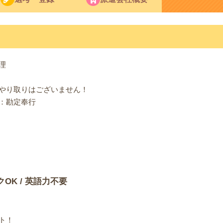
理
やり取りはございません！
：勘定奉行
クOK / 英語力不要
ト！