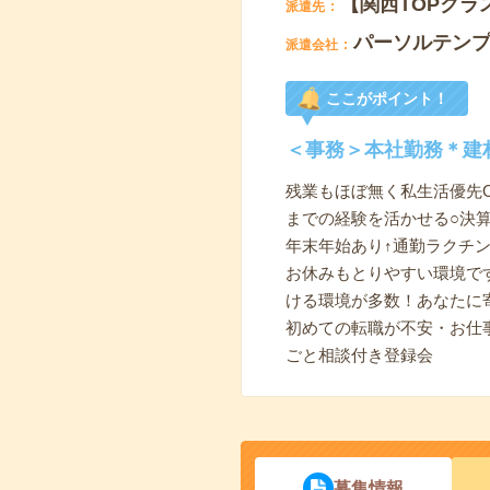
【関西TOPクラ
派遣先
パーソルテン
派遣会社
ここがポイント！
＜事務＞本社勤務＊建材
残業もほぼ無く私生活優先
までの経験を活かせる○決算
年末年始あり↑通勤ラクチン
お休みもとりやすい環境で
ける環境が多数！あなたに
初めての転職が不安・お仕
ごと相談付き登録会
募集情報