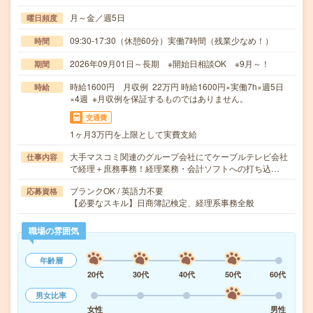
月～金／週5日
曜日頻度
09:30-17:30（休憩60分）実働7時間（残業少なめ！）
時間
2026年09月01日～長期 ※開始日相談OK ※9月～！
期間
時給1600円 月収例 22万円 時給1600円×実働7h×週5日
時給
×4週 ※月収例を保証するものではありません。
交通費
1ヶ月3万円を上限として実費支給
大手マスコミ関連のグループ会社にてケーブルテレビ会社
仕事内容
で経理＋庶務事務！経理業務・会計ソフトへの打ち込…
ブランクOK / 英語力不要
応募資格
【必要なスキル】日商簿記検定、経理系事務全般
職場の雰囲気
年齢層
20代
30代
40代
50代
60代
男女比率
女性
男性