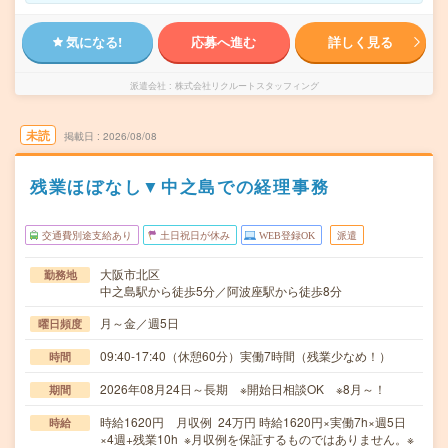
気になる!
応募へ進む
詳しく見る
派遣会社
株式会社リクルートスタッフィング
未読
掲載日
2026/08/08
残業ほぼなし▼中之島での経理事務
交通費別途支給あり
土日祝日が休み
WEB登録OK
派遣
大阪市北区
勤務地
中之島駅から徒歩5分／阿波座駅から徒歩8分
月～金／週5日
曜日頻度
09:40-17:40（休憩60分）実働7時間（残業少なめ！）
時間
2026年08月24日～長期 ※開始日相談OK ※8月～！
期間
時給1620円 月収例 24万円 時給1620円×実働7h×週5日
時給
×4週+残業10h ※月収例を保証するものではありません。※