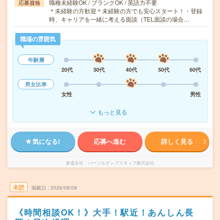
職種未経験OK / ブランクOK / 英語力不要
応募資格
＊未経験の方歓迎＊未経験の方でも安心スタート！・登録
時、キャリアを一緒に考える面談（TEL面談の場合…
職場の雰囲気
年齢層
20代
30代
40代
50代
60代
男女比率
女性
男性
もっと見る
気になる!
応募へ進む
詳しく見る
派遣会社
パーソルテンプスタッフ株式会社
未読
掲載日
2026/08/08
《時間相談OK！》大手！駅近！あんしん長