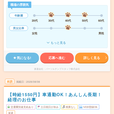
職場の雰囲気
年齢層
20代
30代
40代
50代
60代
男女比率
女性
男性
もっと見る
気になる!
応募へ進む
詳しく見る
派遣会社
パーソルテンプスタッフ株式会社
未読
掲載日
2026/08/08
【時給1550円】車通勤OK！あんしん長期！
経理のお仕事
交通費別途支給あり
土日祝日が休み
残業なし
WEB登録OK
派遣