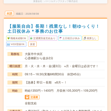
派遣会社
パーソルテンプスタッフ株式会社
未読
掲載日
2026/08/08
【服装自由】長期！残業なし！朝ゆっくり！
土日祝休み＊事務のお仕事
職種未経験OK
交通費別途支給あり
土日祝日が休み
残業なし
WEB登録OK
派遣
大阪市中央区
勤務地
心斎橋駅から徒歩2分
月・火・水・木・金(週3日) ※月・金曜日は必須です！
曜日頻度
09:15～16:30(実働6時間30分 休憩45分)
時間
【急募】即日～長期 ※8月～！
期間
時給1350円～1400円 月収例 105,300円～109,200円
時給
交通費
全額支給
＊電話対応（取次メイン）＊仕訳入力＊書類整理（ファイ