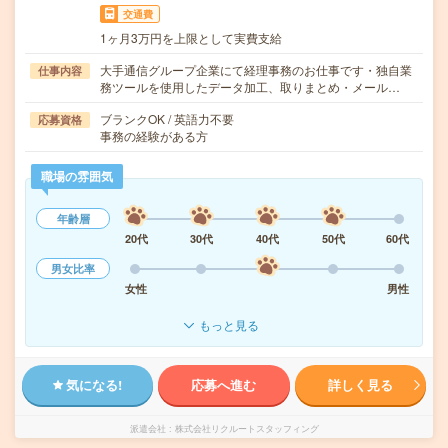
交通費
1ヶ月3万円を上限として実費支給
大手通信グループ企業にて経理事務のお仕事です・独自業
仕事内容
務ツールを使用したデータ加工、取りまとめ・メール…
ブランクOK / 英語力不要
応募資格
事務の経験がある方
職場の雰囲気
年齢層
20代
30代
40代
50代
60代
男女比率
女性
男性
もっと見る
気になる!
応募へ進む
詳しく見る
派遣会社
株式会社リクルートスタッフィング