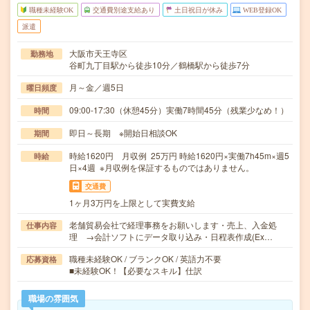
職種未経験OK
交通費別途支給あり
土日祝日が休み
WEB登録OK
派遣
大阪市天王寺区
勤務地
谷町九丁目駅から徒歩10分／鶴橋駅から徒歩7分
月～金／週5日
曜日頻度
09:00-17:30（休憩45分）実働7時間45分（残業少なめ！）
時間
即日～長期 ※開始日相談OK
期間
時給1620円 月収例 25万円 時給1620円×実働7h45m×週5
時給
日×4週 ※月収例を保証するものではありません。
交通費
1ヶ月3万円を上限として実費支給
老舗貿易会社で経理事務をお願いします・売上、入金処
仕事内容
理 →会計ソフトにデータ取り込み・日程表作成(Ex…
職種未経験OK / ブランクOK / 英語力不要
応募資格
■未経験OK！【必要なスキル】仕訳
職場の雰囲気