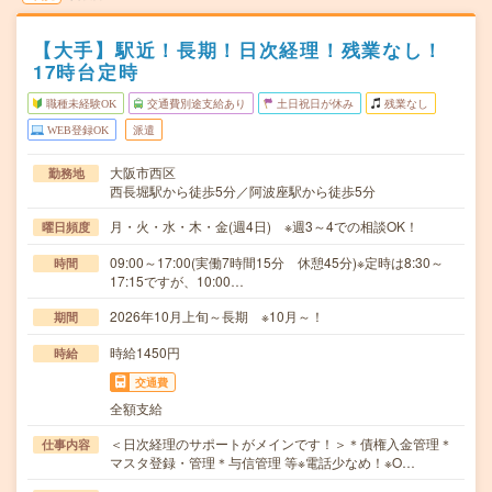
【大手】駅近！長期！日次経理！残業なし！
17時台定時
職種未経験OK
交通費別途支給あり
土日祝日が休み
残業なし
WEB登録OK
派遣
大阪市西区
勤務地
西長堀駅から徒歩5分／阿波座駅から徒歩5分
月・火・水・木・金(週4日) ※週3～4での相談OK！
曜日頻度
09:00～17:00(実働7時間15分 休憩45分)※定時は8:30～
時間
17:15ですが、10:00…
2026年10月上旬～長期 ※10月～！
期間
時給1450円
時給
交通費
全額支給
＜日次経理のサポートがメインです！＞＊債権入金管理＊
仕事内容
マスタ登録・管理＊与信管理 等※電話少なめ！※O…