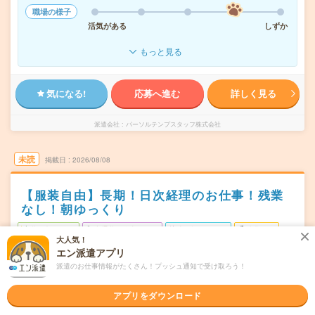
職場の様子
活気がある
しずか
もっと見る
気になる!
応募へ進む
詳しく見る
派遣会社
パーソルテンプスタッフ株式会社
未読
掲載日
2026/08/08
【服装自由】長期！日次経理のお仕事！残業
なし！朝ゆっくり
職種未経験OK
交通費別途支給あり
土日祝日が休み
残業なし
大人気！
WEB登録OK
派遣
エン派遣アプリ
派遣のお仕事情報がたくさん！プッシュ通知で受け取ろう！
大阪市中央区
勤務地
心斎橋駅から徒歩2分
アプリをダウンロード
月・火・水・木・金(週3日) ※月・金曜日は必須です！
曜日頻度