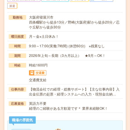
派遣
大阪府寝屋川市
勤務地
四条畷駅から徒歩13分／野崎(大阪府)駅から徒歩20分／忍
ケ丘駅から徒歩30分
月～金※土日休み！
曜日頻度
9:00～17:00(実働:7時間) (休憩60分) ※残業なし
時間
2026/9/上旬～長期（3カ月以上） ★9月～OK！
期間
時給1600円
時給
交通費
交通費支給
【物流会社での経理・総務サポート】【主な仕事内容】入
仕事内容
出金伝票の起票・経理システムへの入力・現預金出納…
英語力不要
応募資格
経理のご経験がある方歓迎です＊ 業界未経験OK！
職場の雰囲気