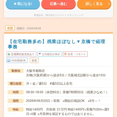
気になる!
応募へ進む
詳しく見る
派遣会社
株式会社リクルートスタッフィング
未読
掲載日
2026/08/08
【在宅勤務多め】残業ほぼなし▼京橋で経理
事務
交通費別途支給あり
土日祝日が休み
在宅・リモート
WEB登録OK
派遣
大阪市都島区
勤務地
京橋(大阪府)駅から徒歩5分／大阪城北詰駅から徒歩10分
月～金／週5日 #週3日以上在宅
曜日頻度
09:30-18:00（休憩60分）実働7時間30分（残業少なめ！）
時間
2026年09月03日～長期 ※開始日相談OK ※9月～！
期間
時給1400円 月収例 21万円 時給1400円×実働7h30m×週5
時給
日×4週 ※月収例を保証するものではありません。