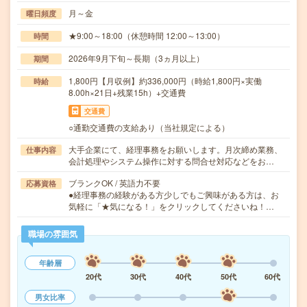
月～金
曜日頻度
★9:00～18:00（休憩時間 12:00～13:00）
時間
2026年9月下旬～長期（3ヵ月以上）
期間
1,800円【月収例】約336,000円（時給1,800円×実働
時給
8.00h×21日+残業15h）+交通費
交通費
○通勤交通費の支給あり（当社規定による）
大手企業にて、経理事務をお願いします。月次締め業務、
仕事内容
会計処理やシステム操作に対する問合せ対応などをお…
ブランクOK / 英語力不要
応募資格
●経理事務の経験がある方少しでもご興味がある方は、お
気軽に「★気になる！」をクリックしてくださいね！…
職場の雰囲気
年齢層
20代
30代
40代
50代
60代
男女比率