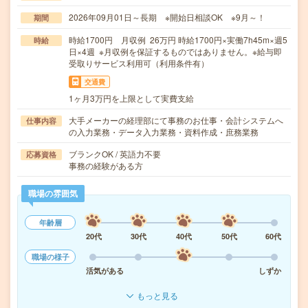
2026年09月01日～長期 ※開始日相談OK ※9月～！
期間
時給1700円 月収例 26万円 時給1700円×実働7h45m×週5
時給
日×4週 ※月収例を保証するものではありません。※給与即
受取りサービス利用可（利用条件有）
交通費
1ヶ月3万円を上限として実費支給
大手メーカーの経理部にて事務のお仕事・会計システムへ
仕事内容
の入力業務・データ入力業務・資料作成・庶務業務
ブランクOK / 英語力不要
応募資格
事務の経験がある方
職場の雰囲気
年齢層
20代
30代
40代
50代
60代
職場の様子
活気がある
しずか
もっと見る