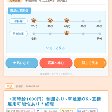
事務経験1年以上Excel（if関数）
応募資格
職場の雰囲気
年齢層
20代
30代
40代
50代
60代
男女比率
女性
男性
もっと見る
気になる!
応募へ進む
詳しく見る
派遣会社
日本リック株式会社
未読
掲載日
2026/08/08
〈高時給1600円〉制服あり×車通勤OK×直接
雇用可能性あり＊経理
交通費別途支給あり
土日祝日が休み
残業なし
WEB登録OK