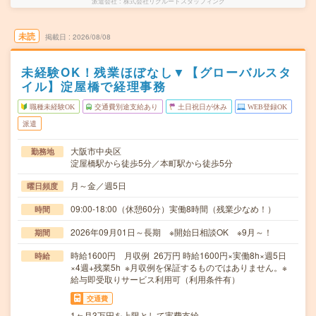
派遣会社
株式会社リクルートスタッフィング
未読
掲載日
2026/08/08
未経験OK！残業ほぼなし▼【グローバルスタ
イル】淀屋橋で経理事務
職種未経験OK
交通費別途支給あり
土日祝日が休み
WEB登録OK
派遣
大阪市中央区
勤務地
淀屋橋駅から徒歩5分／本町駅から徒歩5分
月～金／週5日
曜日頻度
09:00-18:00（休憩60分）実働8時間（残業少なめ！）
時間
2026年09月01日～長期 ※開始日相談OK ※9月～！
期間
時給1600円 月収例 26万円 時給1600円×実働8h×週5日
時給
×4週+残業5h ※月収例を保証するものではありません。※
給与即受取りサービス利用可（利用条件有）
交通費
1ヶ月3万円を上限として実費支給