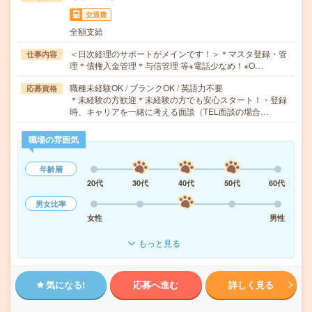
交通費
全額支給
＜日次経理のサポートがメインです！＞＊マスタ登録・管
仕事内容
理＊債権入金管理＊与信管理 等※電話少なめ！※O…
職種未経験OK / ブランクOK / 英語力不要
応募資格
＊未経験の方歓迎＊未経験の方でも安心スタート！・登録
時、キャリアを一緒に考える面談（TEL面談の場合…
職場の雰囲気
年齢層
20代
30代
40代
50代
60代
男女比率
女性
男性
もっと見る
気になる!
応募へ進む
詳しく見る