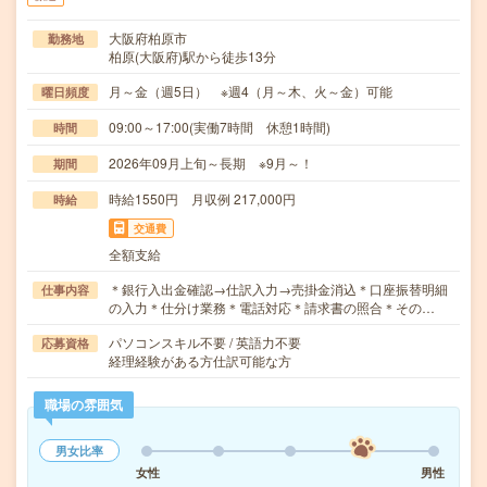
大阪府柏原市
勤務地
柏原(大阪府)駅から徒歩13分
月～金（週5日） ※週4（月～木、火～金）可能
曜日頻度
09:00～17:00(実働7時間 休憩1時間)
時間
2026年09月上旬～長期 ※9月～！
期間
時給1550円 月収例 217,000円
時給
交通費
全額支給
＊銀行入出金確認→仕訳入力→売掛金消込＊口座振替明細
仕事内容
の入力＊仕分け業務＊電話対応＊請求書の照合＊その…
パソコンスキル不要 / 英語力不要
応募資格
経理経験がある方仕訳可能な方
職場の雰囲気
男女比率
女性
男性