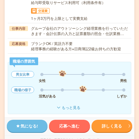
給与即受取りサービス利用可（利用条件有）
交通費
1ヶ月3万円を上限として実費支給
グループ会社のアウトソーシング経理業務を行っていただ
仕事内容
きます・会計伝票の入力と証票書類の照合・仕訳業務…
ブランクOK / 英語力不要
応募資格
経理事務の経験がある方※日商簿記2級お持ちの方歓迎
職場の雰囲気
男女比率
女性
男性
職場の様子
活気がある
しずか
もっと見る
気になる!
応募へ進む
詳しく見る