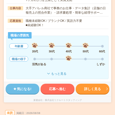
大手アパレル商社で事務のお仕事・データ集計（店舗の日
仕事内容
報売上の照合作業）・請求書処理・簡単な経理サポー…
職種未経験OK / ブランクOK / 英語力不要
応募資格
■未経験OK！
職場の雰囲気
年齢層
20代
30代
40代
50代
60代
職場の様子
活気がある
しずか
もっと見る
気になる!
応募へ進む
詳しく見る
派遣会社
株式会社リクルートスタッフィング
未読
掲載日
2026/08/08