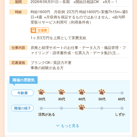
2026年09月01日～長期 ※開始日相談OK ※9月～！
期間
時給1600円 月収例 23万円 時給1600円×実働7h15m×週5
時給
日×4週 ※月収例を保証するものではありません。※給与即
受取りサービス利用可（利用条件有）
交通費
1ヶ月3万円を上限として実費支給
庶務と経理サポートのお仕事・データ入力・備品管理・フ
仕事内容
ァイリング・請求書作成・伝票入力・データ集計(主…
ブランクOK / 英語力不要
応募資格
事務の経験がある方
職場の雰囲気
年齢層
20代
30代
40代
50代
60代
職場の様子
活気がある
しずか
もっと見る