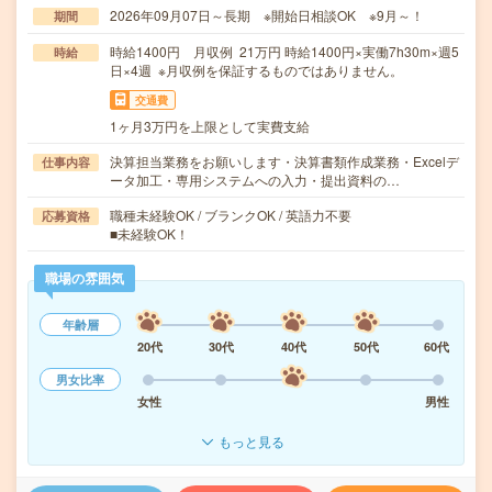
2026年09月07日～長期 ※開始日相談OK ※9月～！
期間
時給1400円 月収例 21万円 時給1400円×実働7h30m×週5
時給
日×4週 ※月収例を保証するものではありません。
交通費
1ヶ月3万円を上限として実費支給
決算担当業務をお願いします・決算書類作成業務・Excelデ
仕事内容
ータ加工・専用システムへの入力・提出資料の…
職種未経験OK / ブランクOK / 英語力不要
応募資格
■未経験OK！
職場の雰囲気
年齢層
20代
30代
40代
50代
60代
男女比率
女性
男性
もっと見る