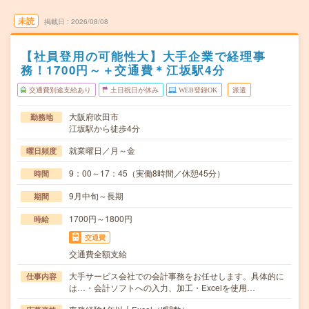
未読
掲載日
2026/08/08
【社員登用の可能性大】大手企業で経理事
務！1700円～＋交通費＊江坂駅4分
交通費別途支給あり
土日祝日が休み
WEB登録OK
派遣
大阪府吹田市
勤務地
江坂駅から徒歩4分
就業曜日／月～金
曜日頻度
9：00～17：45（実働8時間／休憩45分）
時間
9月中旬～長期
期間
1700円～1800円
時給
交通費
交通費全額支給
大手サービス会社での会計事務をお任せします。具体的に
仕事内容
は…・会計ソフトへの入力、加工・Excelを使用…