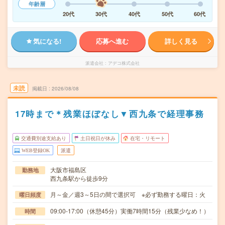
年齢層
20代
30代
40代
50代
60代
気になる!
応募へ進む
詳しく見る
派遣会社
アデコ株式会社
未読
掲載日
2026/08/08
17時まで＊残業ほぼなし▼西九条で経理事務
交通費別途支給あり
土日祝日が休み
在宅・リモート
WEB登録OK
派遣
大阪市福島区
勤務地
西九条駅から徒歩9分
月～金／週3～5日の間で選択可 ※必ず勤務する曜日：火
曜日頻度
09:00-17:00（休憩45分）実働7時間15分（残業少なめ！）
時間