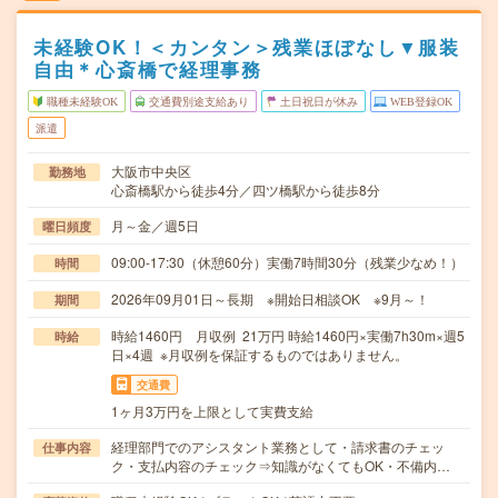
未経験OK！＜カンタン＞残業ほぼなし▼服装
自由＊心斎橋で経理事務
職種未経験OK
交通費別途支給あり
土日祝日が休み
WEB登録OK
派遣
大阪市中央区
勤務地
心斎橋駅から徒歩4分／四ツ橋駅から徒歩8分
月～金／週5日
曜日頻度
09:00-17:30（休憩60分）実働7時間30分（残業少なめ！）
時間
2026年09月01日～長期 ※開始日相談OK ※9月～！
期間
時給1460円 月収例 21万円 時給1460円×実働7h30m×週5
時給
日×4週 ※月収例を保証するものではありません。
交通費
1ヶ月3万円を上限として実費支給
経理部門でのアシスタント業務として・請求書のチェッ
仕事内容
ク・支払内容のチェック⇒知識がなくてもOK・不備内…