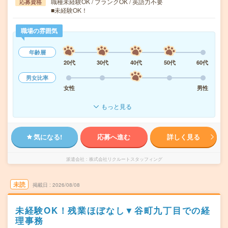
職種未経験OK / ブランクOK / 英語力不要
応募資格
■未経験OK！
職場の雰囲気
年齢層
20代
30代
40代
50代
60代
男女比率
女性
男性
もっと見る
気になる!
応募へ進む
詳しく見る
派遣会社
株式会社リクルートスタッフィング
未読
掲載日
2026/08/08
未経験OK！残業ほぼなし▼谷町九丁目での経
理事務