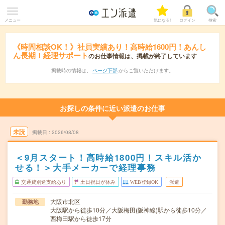
メニュー
気になる!
ログイン
検索
《時間相談OK！》社員実績あり！高時給1600円！あんし
ん長期！経理サポート
のお仕事情報は、掲載が終了しています
掲載時の情報は、
ページ下部
からご覧いただけます。
お探しの条件に近い派遣のお仕事
未読
掲載日
2026/08/08
＜9月スタート！高時給1800円！スキル活か
せる！＞大手メーカーで経理事務
交通費別途支給あり
土日祝日が休み
WEB登録OK
派遣
大阪市北区
勤務地
大阪駅から徒歩10分／大阪梅田(阪神線)駅から徒歩10分／
西梅田駅から徒歩17分