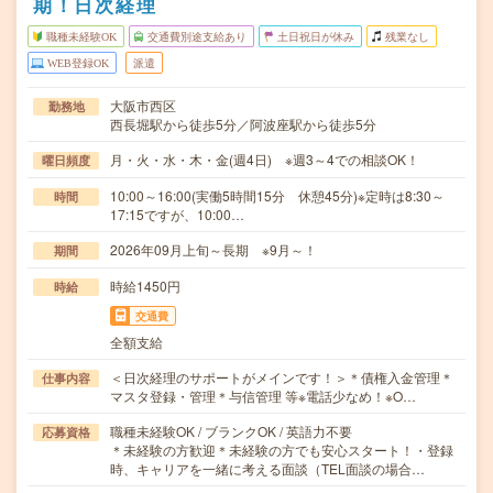
期！日次経理
職種未経験OK
交通費別途支給あり
土日祝日が休み
残業なし
WEB登録OK
派遣
大阪市西区
勤務地
西長堀駅から徒歩5分／阿波座駅から徒歩5分
月・火・水・木・金(週4日) ※週3～4での相談OK！
曜日頻度
10:00～16:00(実働5時間15分 休憩45分)※定時は8:30～
時間
17:15ですが、10:00…
2026年09月上旬～長期 ※9月～！
期間
時給1450円
時給
交通費
全額支給
＜日次経理のサポートがメインです！＞＊債権入金管理＊
仕事内容
マスタ登録・管理＊与信管理 等※電話少なめ！※O…
職種未経験OK / ブランクOK / 英語力不要
応募資格
＊未経験の方歓迎＊未経験の方でも安心スタート！・登録
時、キャリアを一緒に考える面談（TEL面談の場合…