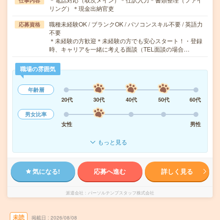
仕事内容
リング）＊現金出納官吏
職種未経験OK / ブランクOK / パソコンスキル不要 / 英語力
応募資格
不要
＊未経験の方歓迎＊未経験の方でも安心スタート！・登録
時、キャリアを一緒に考える面談（TEL面談の場合…
職場の雰囲気
年齢層
20代
30代
40代
50代
60代
男女比率
女性
男性
もっと見る
気になる!
応募へ進む
詳しく見る
派遣会社
パーソルテンプスタッフ株式会社
未読
掲載日
2026/08/08