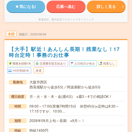
気になる!
応募へ進む
詳しく見る
派遣会社
株式会社リクルートスタッフィング
未読
掲載日
2026/08/08
【大手】駅近！あんしん長期！残業なし！17
時台定時！事務のお仕事
職種未経験OK
交通費別途支給あり
土日祝日が休み
残業なし
WEB登録OK
派遣
大阪市西区
勤務地
西長堀駅から徒歩5分／阿波座駅から徒歩5分
月・火・水・木・金(週4日) ※週3～4での相談OK！
曜日頻度
09:00～17:00(実働7時間15分 休憩45分)※定時は8:30～
時間
17:15ですが、10:00…
2026年09月上旬～長期 ※9月～！
期間
時給1450円
時給