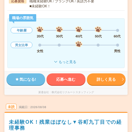
職種未経験OK / ブランクOK / 英語力不要
応募資格
■未経験OK！
職場の雰囲気
年齢層
20代
30代
40代
50代
60代
男女比率
女性
男性
もっと見る
気になる!
応募へ進む
詳しく見る
派遣会社
株式会社リクルートスタッフィング
未読
掲載日
2026/08/08
未経験OK！残業ほぼなし▼谷町九丁目での経
理事務