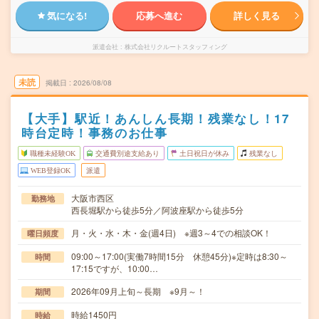
気になる!
応募へ進む
詳しく見る
派遣会社
株式会社リクルートスタッフィング
未読
掲載日
2026/08/08
【大手】駅近！あんしん長期！残業なし！17
時台定時！事務のお仕事
職種未経験OK
交通費別途支給あり
土日祝日が休み
残業なし
WEB登録OK
派遣
大阪市西区
勤務地
西長堀駅から徒歩5分／阿波座駅から徒歩5分
月・火・水・木・金(週4日) ※週3～4での相談OK！
曜日頻度
09:00～17:00(実働7時間15分 休憩45分)※定時は8:30～
時間
17:15ですが、10:00…
2026年09月上旬～長期 ※9月～！
期間
時給1450円
時給