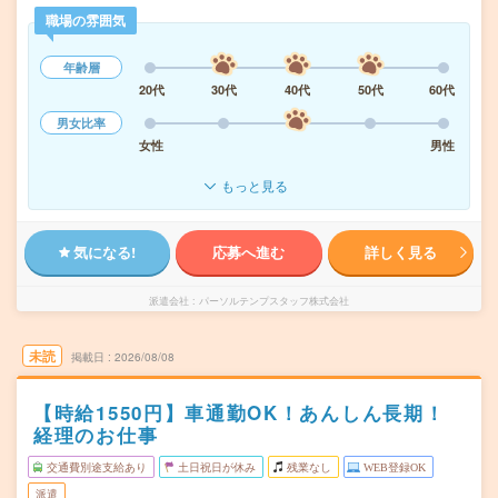
職場の雰囲気
年齢層
20代
30代
40代
50代
60代
男女比率
女性
男性
もっと見る
気になる!
応募へ進む
詳しく見る
派遣会社
パーソルテンプスタッフ株式会社
未読
掲載日
2026/08/08
【時給1550円】車通勤OK！あんしん長期！
経理のお仕事
交通費別途支給あり
土日祝日が休み
残業なし
WEB登録OK
派遣