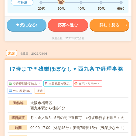
年齢層
20代
30代
40代
50代
60代
気になる!
応募へ進む
詳しく見る
派遣会社
アデコ株式会社
未読
掲載日
2026/08/08
17時まで＊残業ほぼなし▼西九条で経理事務
交通費別途支給あり
土日祝日が休み
在宅・リモート
WEB登録OK
派遣
大阪市福島区
勤務地
西九条駅から徒歩9分
月～金／週3～5日の間で選択可 ※必ず勤務する曜日：火
曜日頻度
09:00-17:00（休憩45分）実働7時間15分（残業少なめ！）
時間