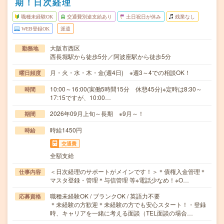
期！日次経理
職種未経験OK
交通費別途支給あり
土日祝日が休み
残業なし
WEB登録OK
派遣
大阪市西区
勤務地
西長堀駅から徒歩5分／阿波座駅から徒歩5分
月・火・水・木・金(週4日) ※週3～4での相談OK！
曜日頻度
10:00～16:00(実働5時間15分 休憩45分)※定時は8:30～
時間
17:15ですが、10:00…
2026年09月上旬～長期 ※9月～！
期間
時給1450円
時給
交通費
全額支給
＜日次経理のサポートがメインです！＞＊債権入金管理＊
仕事内容
マスタ登録・管理＊与信管理 等※電話少なめ！※O…
職種未経験OK / ブランクOK / 英語力不要
応募資格
＊未経験の方歓迎＊未経験の方でも安心スタート！・登録
時、キャリアを一緒に考える面談（TEL面談の場合…