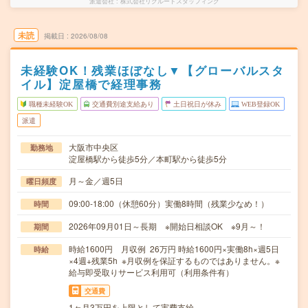
派遣会社
株式会社リクルートスタッフィング
未読
掲載日
2026/08/08
未経験OK！残業ほぼなし▼【グローバルスタ
イル】淀屋橋で経理事務
職種未経験OK
交通費別途支給あり
土日祝日が休み
WEB登録OK
派遣
大阪市中央区
勤務地
淀屋橋駅から徒歩5分／本町駅から徒歩5分
月～金／週5日
曜日頻度
09:00-18:00（休憩60分）実働8時間（残業少なめ！）
時間
2026年09月01日～長期 ※開始日相談OK ※9月～！
期間
時給1600円 月収例 26万円 時給1600円×実働8h×週5日
時給
×4週+残業5h ※月収例を保証するものではありません。※
給与即受取りサービス利用可（利用条件有）
交通費
1ヶ月3万円を上限として実費支給