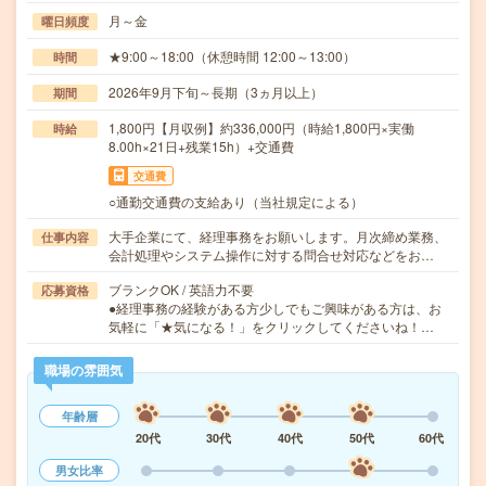
月～金
曜日頻度
★9:00～18:00（休憩時間 12:00～13:00）
時間
2026年9月下旬～長期（3ヵ月以上）
期間
1,800円【月収例】約336,000円（時給1,800円×実働
時給
8.00h×21日+残業15h）+交通費
交通費
○通勤交通費の支給あり（当社規定による）
大手企業にて、経理事務をお願いします。月次締め業務、
仕事内容
会計処理やシステム操作に対する問合せ対応などをお…
ブランクOK / 英語力不要
応募資格
●経理事務の経験がある方少しでもご興味がある方は、お
気軽に「★気になる！」をクリックしてくださいね！…
職場の雰囲気
年齢層
20代
30代
40代
50代
60代
男女比率