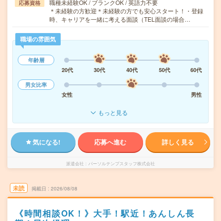
職種未経験OK / ブランクOK / 英語力不要
応募資格
＊未経験の方歓迎＊未経験の方でも安心スタート！・登録
時、キャリアを一緒に考える面談（TEL面談の場合…
職場の雰囲気
年齢層
20代
30代
40代
50代
60代
男女比率
女性
男性
もっと見る
気になる!
応募へ進む
詳しく見る
派遣会社
パーソルテンプスタッフ株式会社
未読
掲載日
2026/08/08
《時間相談OK！》大手！駅近！あんしん長