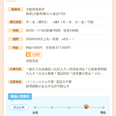
大阪府柏原市
勤務地
柏原(大阪府)駅から徒歩13分
月～金（週5日） ※週4（月～木、火～金）可能
曜日頻度
09:00～17:00(実働7時間 休憩1時間)
時間
2026年09月上旬～長期 ※9月～！
期間
時給1550円 月収例 217,000円
時給
交通費
全額支給
＊銀行入出金確認→仕訳入力→売掛金消込＊口座振替明細
仕事内容
の入力＊仕分け業務＊電話対応＊請求書の照合＊その…
パソコンスキル不要 / 英語力不要
応募資格
経理経験がある方仕訳可能な方
職場の雰囲気
男女比率
女性
男性