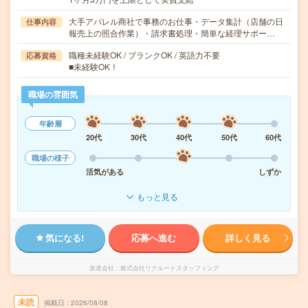
大手アパレル商社で事務のお仕事・データ集計（店舗の日
仕事内容
報売上の照合作業）・請求書処理・簡単な経理サポー…
職種未経験OK / ブランクOK / 英語力不要
応募資格
■未経験OK！
職場の雰囲気
年齢層
20代
30代
40代
50代
60代
職場の様子
活気がある
しずか
もっと見る
気になる!
応募へ進む
詳しく見る
派遣会社
株式会社リクルートスタッフィング
未読
掲載日
2026/08/08