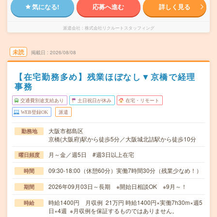
気になる!
応募へ進む
詳しく見る
派遣会社
株式会社リクルートスタッフィング
未読
掲載日
2026/08/08
【在宅勤務多め】残業ほぼなし▼京橋で経理
事務
交通費別途支給あり
土日祝日が休み
在宅・リモート
WEB登録OK
派遣
大阪市都島区
勤務地
京橋(大阪府)駅から徒歩5分／大阪城北詰駅から徒歩10分
月～金／週5日 #週3日以上在宅
曜日頻度
09:30-18:00（休憩60分）実働7時間30分（残業少なめ！）
時間
2026年09月03日～長期 ※開始日相談OK ※9月～！
期間
時給1400円 月収例 21万円 時給1400円×実働7h30m×週5
時給
日×4週 ※月収例を保証するものではありません。