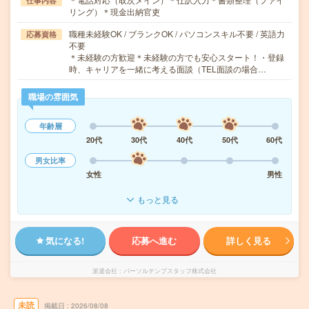
仕事内容
リング）＊現金出納官吏
職種未経験OK / ブランクOK / パソコンスキル不要 / 英語力
応募資格
不要
＊未経験の方歓迎＊未経験の方でも安心スタート！・登録
時、キャリアを一緒に考える面談（TEL面談の場合…
職場の雰囲気
年齢層
20代
30代
40代
50代
60代
男女比率
女性
男性
もっと見る
気になる!
応募へ進む
詳しく見る
派遣会社
パーソルテンプスタッフ株式会社
未読
掲載日
2026/08/08