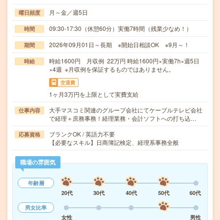
月～金／週5日
曜日頻度
09:30-17:30（休憩60分）実働7時間（残業少なめ！）
時間
2026年09月01日～長期 ※開始日相談OK ※9月～！
期間
時給1600円 月収例 22万円 時給1600円×実働7h×週5日
時給
×4週 ※月収例を保証するものではありません。
交通費
1ヶ月3万円を上限として実費支給
大手マスコミ関連のグループ会社にてケーブルテレビ会社
仕事内容
で経理＋庶務事務！経理業務・会計ソフトへの打ち込…
ブランクOK / 英語力不要
応募資格
【必要なスキル】日商簿記検定、経理系事務全般
職場の雰囲気
年齢層
20代
30代
40代
50代
60代
男女比率
女性
男性