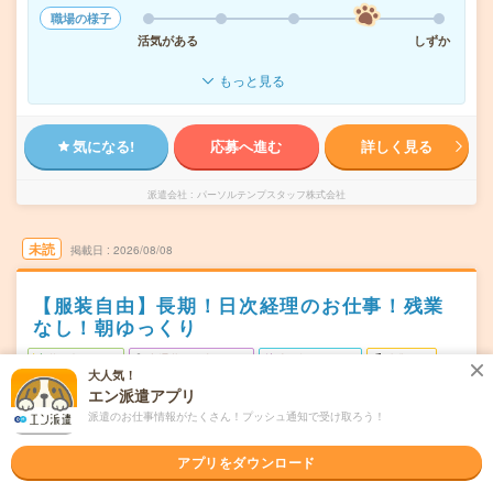
職場の様子
活気がある
しずか
もっと見る
気になる!
応募へ進む
詳しく見る
派遣会社
パーソルテンプスタッフ株式会社
未読
掲載日
2026/08/08
【服装自由】長期！日次経理のお仕事！残業
なし！朝ゆっくり
職種未経験OK
交通費別途支給あり
土日祝日が休み
残業なし
大人気！
WEB登録OK
派遣
エン派遣アプリ
派遣のお仕事情報がたくさん！プッシュ通知で受け取ろう！
大阪市中央区
勤務地
心斎橋駅から徒歩2分
アプリをダウンロード
月・火・水・木・金(週3日) ※月・金曜日は必須です！
曜日頻度