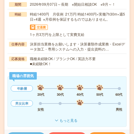
2026年09月07日～長期 ※開始日相談OK ※9月～！
期間
時給1400円 月収例 21万円 時給1400円×実働7h30m×週5
時給
日×4週 ※月収例を保証するものではありません。
交通費
1ヶ月3万円を上限として実費支給
決算担当業務をお願いします・決算書類作成業務・Excelデ
仕事内容
ータ加工・専用システムへの入力・提出資料の…
職種未経験OK / ブランクOK / 英語力不要
応募資格
■未経験OK！
職場の雰囲気
年齢層
20代
30代
40代
50代
60代
男女比率
女性
男性
もっと見る