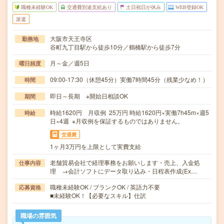
職種未経験OK
交通費別途支給あり
土日祝日が休み
WEB登録OK
派遣
大阪市天王寺区
勤務地
谷町九丁目駅から徒歩10分／鶴橋駅から徒歩7分
月～金／週5日
曜日頻度
09:00-17:30（休憩45分）実働7時間45分（残業少なめ！）
時間
即日～長期 ※開始日相談OK
期間
時給1620円 月収例 25万円 時給1620円×実働7h45m×週5
時給
日×4週 ※月収例を保証するものではありません。
交通費
1ヶ月3万円を上限として実費支給
老舗貿易会社で経理事務をお願いします・売上、入金処
仕事内容
理 →会計ソフトにデータ取り込み・日程表作成(Ex…
職種未経験OK / ブランクOK / 英語力不要
応募資格
■未経験OK！【必要なスキル】仕訳
職場の雰囲気