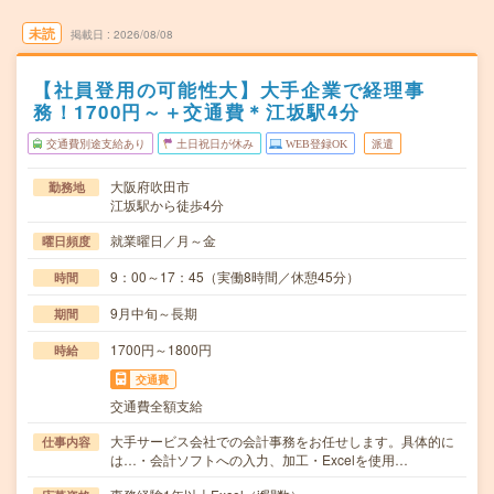
未読
掲載日
2026/08/08
【社員登用の可能性大】大手企業で経理事
務！1700円～＋交通費＊江坂駅4分
交通費別途支給あり
土日祝日が休み
WEB登録OK
派遣
大阪府吹田市
勤務地
江坂駅から徒歩4分
就業曜日／月～金
曜日頻度
9：00～17：45（実働8時間／休憩45分）
時間
9月中旬～長期
期間
1700円～1800円
時給
交通費
交通費全額支給
大手サービス会社での会計事務をお任せします。具体的に
仕事内容
は…・会計ソフトへの入力、加工・Excelを使用…