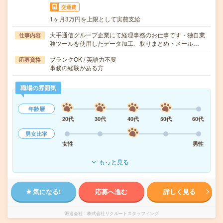
交通費
1ヶ月3万円を上限として実費支給
大手通信グループ企業にて経理事務のお仕事です・独自業
仕事内容
務ツールを使用したデータ加工、取りまとめ・メール…
ブランクOK / 英語力不要
応募資格
事務の経験がある方
職場の雰囲気
年齢層
20代
30代
40代
50代
60代
男女比率
女性
男性
もっと見る
気になる!
応募へ進む
詳しく見る
派遣会社
株式会社リクルートスタッフィング