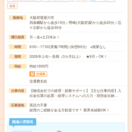
派遣
大阪府寝屋川市
勤務地
四条畷駅から徒歩13分／野崎(大阪府)駅から徒歩20分／忍
ケ丘駅から徒歩30分
月～金※土日休み！
曜日頻度
9:00～17:00(実働:7時間) (休憩60分) ※残業なし
時間
2026/9/上旬～長期（3カ月以上） ★9月～OK！
期間
時給1600円
時給
交通費
交通費支給
【物流会社での経理・総務サポート】【主な仕事内容】入
仕事内容
出金伝票の起票・経理システムへの入力・現預金出納…
英語力不要
応募資格
経理のご経験がある方歓迎です＊ 業界未経験OK！
職場の雰囲気