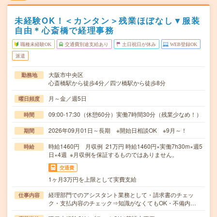
未経験OK！＜カンタン＞残業ほぼなし▼服装
自由＊心斎橋で経理事務
職種未経験OK
交通費別途支給あり
土日祝日が休み
WEB登録OK
派遣
大阪市中央区
勤務地
心斎橋駅から徒歩4分／四ツ橋駅から徒歩8分
月～金／週5日
曜日頻度
09:00-17:30（休憩60分）実働7時間30分（残業少なめ！）
時間
2026年09月01日～長期 ※開始日相談OK ※9月～！
期間
時給1460円 月収例 21万円 時給1460円×実働7h30m×週5
時給
日×4週 ※月収例を保証するものではありません。
交通費
1ヶ月3万円を上限として実費支給
経理部門でのアシスタント業務として・請求書のチェッ
仕事内容
ク・支払内容のチェック⇒知識がなくてもOK・不備内…