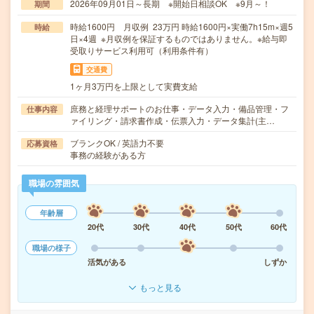
2026年09月01日～長期 ※開始日相談OK ※9月～！
期間
時給1600円 月収例 23万円 時給1600円×実働7h15m×週5
時給
日×4週 ※月収例を保証するものではありません。※給与即
受取りサービス利用可（利用条件有）
交通費
1ヶ月3万円を上限として実費支給
庶務と経理サポートのお仕事・データ入力・備品管理・フ
仕事内容
ァイリング・請求書作成・伝票入力・データ集計(主…
ブランクOK / 英語力不要
応募資格
事務の経験がある方
職場の雰囲気
年齢層
20代
30代
40代
50代
60代
職場の様子
活気がある
しずか
もっと見る