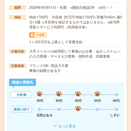
2026年09月01日～長期 ※開始日相談OK ※9月～！
期間
時給1700円 月収例 26万円 時給1700円×実働7h45m×週5
時給
日×4週 ※月収例を保証するものではありません。※給与即
受取りサービス利用可（利用条件有）
交通費
1ヶ月3万円を上限として実費支給
大手メーカーの経理部にて事務のお仕事・会計システムへ
仕事内容
の入力業務・データ入力業務・資料作成・庶務業務
ブランクOK / 英語力不要
応募資格
事務の経験がある方
職場の雰囲気
年齢層
20代
30代
40代
50代
60代
職場の様子
活気がある
しずか
もっと見る