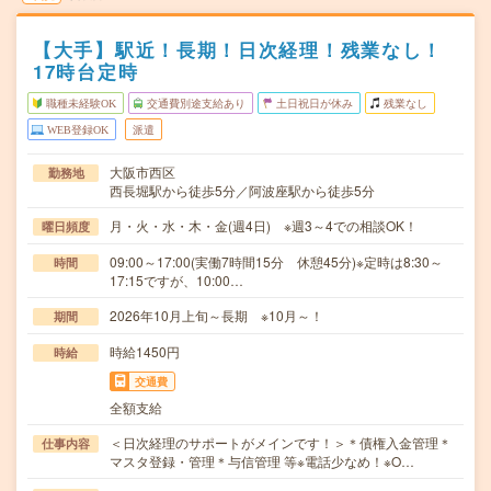
【大手】駅近！長期！日次経理！残業なし！
17時台定時
職種未経験OK
交通費別途支給あり
土日祝日が休み
残業なし
WEB登録OK
派遣
大阪市西区
勤務地
西長堀駅から徒歩5分／阿波座駅から徒歩5分
月・火・水・木・金(週4日) ※週3～4での相談OK！
曜日頻度
09:00～17:00(実働7時間15分 休憩45分)※定時は8:30～
時間
17:15ですが、10:00…
2026年10月上旬～長期 ※10月～！
期間
時給1450円
時給
交通費
全額支給
＜日次経理のサポートがメインです！＞＊債権入金管理＊
仕事内容
マスタ登録・管理＊与信管理 等※電話少なめ！※O…