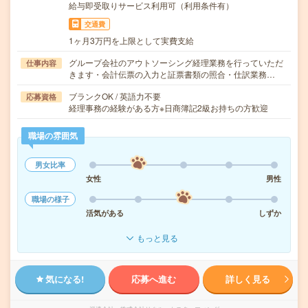
給与即受取りサービス利用可（利用条件有）
交通費
1ヶ月3万円を上限として実費支給
グループ会社のアウトソーシング経理業務を行っていただ
仕事内容
きます・会計伝票の入力と証票書類の照合・仕訳業務…
ブランクOK / 英語力不要
応募資格
経理事務の経験がある方※日商簿記2級お持ちの方歓迎
職場の雰囲気
男女比率
女性
男性
職場の様子
活気がある
しずか
もっと見る
気になる!
応募へ進む
詳しく見る