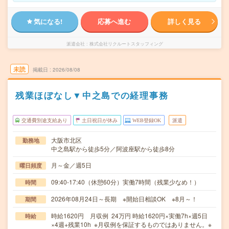
気になる!
応募へ進む
詳しく見る
派遣会社
株式会社リクルートスタッフィング
未読
掲載日
2026/08/08
残業ほぼなし▼中之島での経理事務
交通費別途支給あり
土日祝日が休み
WEB登録OK
派遣
大阪市北区
勤務地
中之島駅から徒歩5分／阿波座駅から徒歩8分
月～金／週5日
曜日頻度
09:40-17:40（休憩60分）実働7時間（残業少なめ！）
時間
2026年08月24日～長期 ※開始日相談OK ※8月～！
期間
時給1620円 月収例 24万円 時給1620円×実働7h×週5日
時給
×4週+残業10h ※月収例を保証するものではありません。※