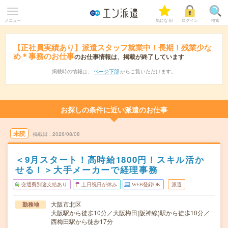
メニュー
気になる!
ログイン
検索
【正社員実績あり】派遣スタッフ就業中！長期！残業少な
め＊事務のお仕事
のお仕事情報は、掲載が終了しています
掲載時の情報は、
ページ下部
からご覧いただけます。
お探しの条件に近い派遣のお仕事
未読
掲載日
2026/08/08
＜9月スタート！高時給1800円！スキル活か
せる！＞大手メーカーで経理事務
交通費別途支給あり
土日祝日が休み
WEB登録OK
派遣
大阪市北区
勤務地
大阪駅から徒歩10分／大阪梅田(阪神線)駅から徒歩10分／
西梅田駅から徒歩17分