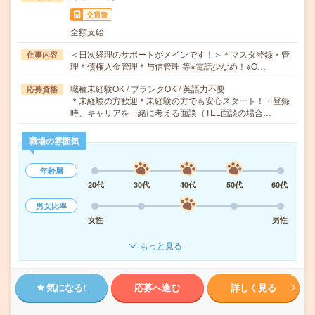
交通費
全額支給
＜日次経理のサポートがメインです！＞＊マスタ登録・管
仕事内容
理＊債権入金管理＊与信管理 等※電話少なめ！※O…
職種未経験OK / ブランクOK / 英語力不要
応募資格
＊未経験の方歓迎＊未経験の方でも安心スタート！・登録
時、キャリアを一緒に考える面談（TEL面談の場合…
職場の雰囲気
年齢層
20代
30代
40代
50代
60代
男女比率
女性
男性
もっと見る
気になる!
応募へ進む
詳しく見る