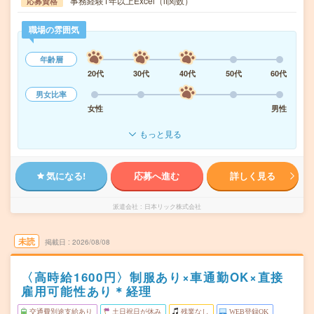
事務経験1年以上Excel（if関数）
応募資格
職場の雰囲気
年齢層
20代
30代
40代
50代
60代
男女比率
女性
男性
もっと見る
気になる!
応募へ進む
詳しく見る
派遣会社
日本リック株式会社
未読
掲載日
2026/08/08
〈高時給1600円〉制服あり×車通勤OK×直接
雇用可能性あり＊経理
交通費別途支給あり
土日祝日が休み
残業なし
WEB登録OK