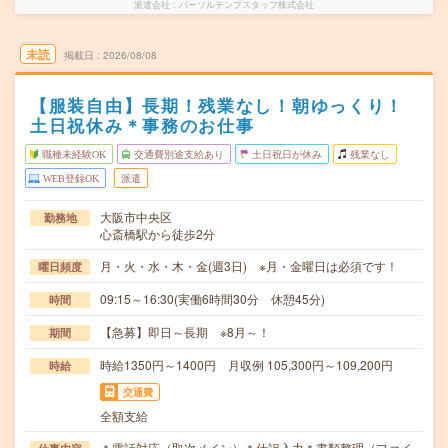
派遣会社
パーソルテンプスタッフ株式会社
未読
掲載日
2026/08/08
【服装自由】長期！残業なし！朝ゆっくり！
土日祝休み＊事務のお仕事
職種未経験OK
交通費別途支給あり
土日祝日が休み
残業なし
WEB登録OK
派遣
大阪市中央区
勤務地
心斎橋駅から徒歩2分
月・火・水・木・金(週3日) ※月・金曜日は必須です！
曜日頻度
09:15～16:30(実働6時間30分 休憩45分)
時間
【急募】即日～長期 ※8月～！
期間
時給1350円～1400円 月収例 105,300円～109,200円
時給
交通費
全額支給
＊電話対応（取次メイン）＊仕訳入力＊書類整理（ファイ