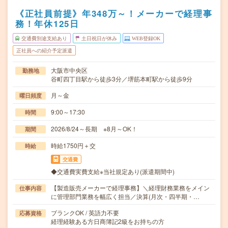
《正社員前提》年348万～！メーカーで経理事
務！年休125日
交通費別途支給あり
土日祝日が休み
WEB登録OK
正社員への紹介予定派遣
大阪市中央区
勤務地
谷町四丁目駅から徒歩3分／堺筋本町駅から徒歩9分
月～金
曜日頻度
9:00～17:30
時間
2026/8/24～長期 ※8月～OK！
期間
時給1750円＋交
時給
交通費
◆交通費実費支給※当社規定あり(派遣期間中)
【製造販売メーカーで経理事務】＼経理財務業務をメイン
仕事内容
に管理部門業務を幅広く担当／決算(月次・四半期・…
ブランクOK / 英語力不要
応募資格
経理経験ある方日商簿記2級をお持ちの方