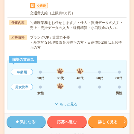
交通費
交通費支給（上限月3万円）
＼経理業務をお任せします／・仕入・買掛データの入力・
仕事内容
売上・売掛データの入力・経費精算・小口現金の入力…
ブランクOK / 英語力不要
応募資格
・基本的な経理知識をお持ちの方・日商簿記2級以上お持
ちの方
職場の雰囲気
年齢層
20代
30代
40代
50代
60代
男女比率
女性
男性
もっと見る
気になる!
応募へ進む
詳しく見る