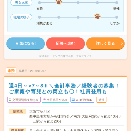
男女比率
女性
男性
職場の様子
活気がある
しずか
気になる!
応募へ進む
詳しく見る
派遣会社
エンプロ株式会社 大阪オフィス
未読
掲載日
2026/08/07
週4日～×7～8ｈ＼会計事務／経験者の募集！
ご家庭や育児との両立も〇！社員登用も
交通費別途支給あり
土日祝日が休み
WEB登録OK
派遣
大阪市淀川区
勤務地
西中島南方駅から徒歩9分／南方(大阪府)駅から徒歩13分／
十三駅から徒歩20分
月～金のうち週4日以上（土日祝休み）＼家庭・私生活と
曜日頻度