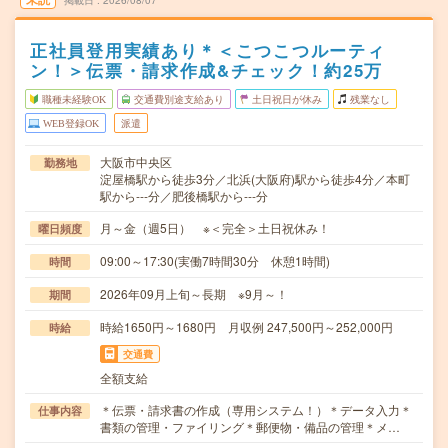
掲載日
2026/08/07
正社員登用実績あり＊＜こつこつルーティ
ン！＞伝票・請求作成&チェック！約25万
職種未経験OK
交通費別途支給あり
土日祝日が休み
残業なし
WEB登録OK
派遣
大阪市中央区
勤務地
淀屋橋駅から徒歩3分／北浜(大阪府)駅から徒歩4分／本町
駅から---分／肥後橋駅から---分
月～金（週5日） ※＜完全＞土日祝休み！
曜日頻度
09:00～17:30(実働7時間30分 休憩1時間)
時間
2026年09月上旬～長期 ※9月～！
期間
時給1650円～1680円 月収例 247,500円～252,000円
時給
交通費
全額支給
＊伝票・請求書の作成（専用システム！）＊データ入力＊
仕事内容
書類の管理・ファイリング＊郵便物・備品の管理＊メ…