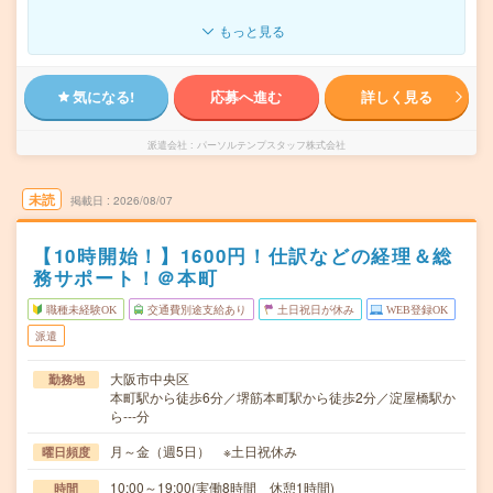
もっと見る
気になる!
応募へ進む
詳しく見る
派遣会社
パーソルテンプスタッフ株式会社
未読
掲載日
2026/08/07
【10時開始！】1600円！仕訳などの経理＆総
務サポート！＠本町
職種未経験OK
交通費別途支給あり
土日祝日が休み
WEB登録OK
派遣
大阪市中央区
勤務地
本町駅から徒歩6分／堺筋本町駅から徒歩2分／淀屋橋駅か
ら---分
月～金（週5日） ※土日祝休み
曜日頻度
10:00～19:00(実働8時間 休憩1時間)
時間