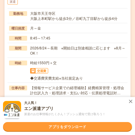
派遣
大阪市天王寺区
勤務地
大阪上本町駅から徒歩3分／谷町九丁目駅から徒歩4分
月～金
曜日頻度
8:45～17:45
時間
2026/8/24～長期 ※開始日は別途相談に応じます ※8月～
期間
OK！
時給1550円＋交
時給
交通費
◆交通費実費支給※当社規定あり
【情報サービス企業での経理補助】経費精算管理・処理会
仕事内容
計仕訳入力・処理請求・支払い対応・伝票処理電話対…
職種未経験OK / ブランクOK / 英語力不要
応募資格
大人気！
*・*・*未経験OK*・*・*Excel:基本的な関数
エン派遣アプリ
派遣のお仕事情報がたくさん！プッシュ通知で受け取ろう！
職場の雰囲気
アプリをダウンロード
年齢層