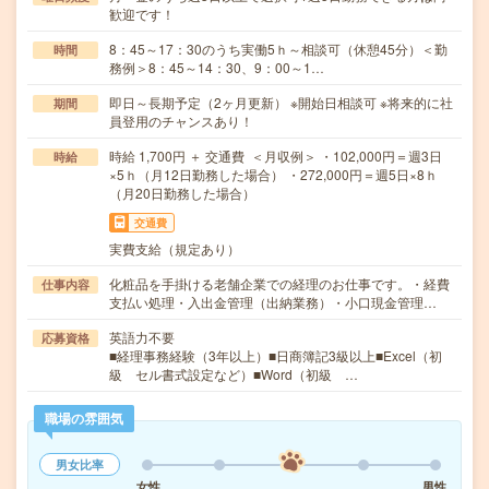
歓迎です！
8：45～17：30のうち実働5ｈ～相談可（休憩45分）＜勤
時間
務例＞8：45～14：30、9：00～1…
即日～長期予定（2ヶ月更新） ※開始日相談可 ※将来的に社
期間
員登用のチャンスあり！
時給 1,700円 ＋ 交通費 ＜月収例＞ ・102,000円＝週3日
時給
×5ｈ（月12日勤務した場合） ・272,000円＝週5日×8ｈ
（月20日勤務した場合）
交通費
実費支給（規定あり）
化粧品を手掛ける老舗企業での経理のお仕事です。・経費
仕事内容
支払い処理・入出金管理（出納業務）・小口現金管理…
英語力不要
応募資格
■経理事務経験（3年以上）■日商簿記3級以上■Excel（初
級 セル書式設定など）■Word（初級 …
職場の雰囲気
男女比率
女性
男性