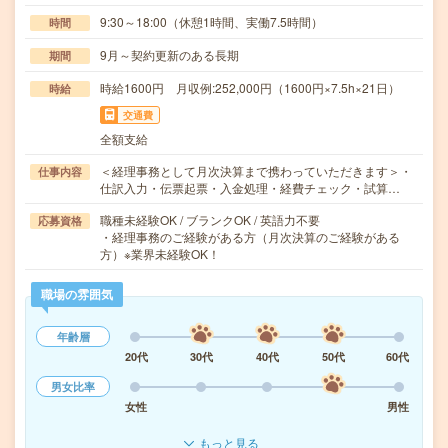
9:30～18:00（休憩1時間、実働7.5時間）
時間
9月～契約更新のある長期
期間
時給1600円 月収例:252,000円（1600円×7.5h×21日）
時給
交通費
全額支給
＜経理事務として月次決算まで携わっていただきます＞・
仕事内容
仕訳入力・伝票起票・入金処理・経費チェック・試算…
職種未経験OK / ブランクOK / 英語力不要
応募資格
・経理事務のご経験がある方（月次決算のご経験がある
方）※業界未経験OK！
職場の雰囲気
年齢層
20代
30代
40代
50代
60代
男女比率
女性
男性
もっと見る