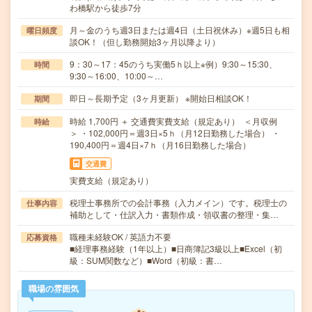
わ橋駅から徒歩7分
月～金のうち週3日または週4日（土日祝休み）※週5日も相
曜日頻度
談OK！（但し勤務開始3ヶ月以降より）
9：30～17：45のうち実働5ｈ以上※例）9:30～15:30、
時間
9:30～16:00、10:00～…
即日～長期予定（3ヶ月更新） ※開始日相談OK！
期間
時給 1,700円 ＋ 交通費実費支給（規定あり） ＜月収例
時給
＞ ・102,000円＝週3日×5ｈ（月12日勤務した場合） ・
190,400円＝週4日×7ｈ（月16日勤務した場合）
交通費
実費支給（規定あり）
税理士事務所での会計事務（入力メイン）です。税理士の
仕事内容
補助として・仕訳入力・書類作成・領収書の整理・集…
職種未経験OK / 英語力不要
応募資格
■経理事務経験（1年以上）■日商簿記3級以上■Excel（初
級：SUM関数など）■Word（初級：書…
職場の雰囲気