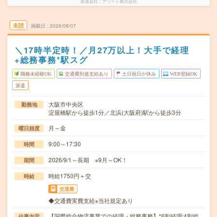
派遣会社
アソート株式会社
未読
掲載日
2026/08/07
＼17時半定時！／月27万以上！大手で経理
+総務事務*駅スグ
職種未経験OK
交通費別途支給あり
土日祝日が休み
WEB登録OK
派遣
大阪市中央区
勤務地
淀屋橋駅から徒歩1分／北浜(大阪府)駅から徒歩3分
月～金
曜日頻度
9:00～17:30
時間
2026/9/1～長期 ※9月～OK！
期間
時給1750円＋交
時給
交通費
◆交通費実費支給※当社規定あり
【国際総合物流事業での経理・総務事務】*6割経理:4割総
仕事内容