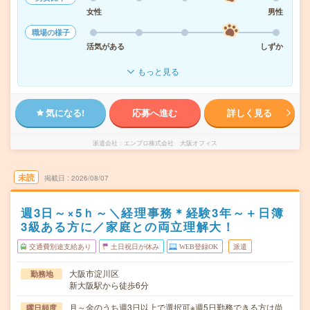
女性
男性
職場の様子
活気がある
しずか
もっと見る
気になる!
応募へ進む
詳しく見る
派遣会社
エンプロ株式会社 大阪オフィス
未読
掲載日
2026/08/07
週3日～×5ｈ～＼経理事務＊経験3年～＋日簿
3級ある方に／家庭との両立理解大！
交通費別途支給あり
土日祝日が休み
WEB登録OK
派遣
大阪市淀川区
勤務地
新大阪駅から徒歩6分
月～金のうち週3日以上で選択可※週5日勤務できる方は尚
曜日頻度