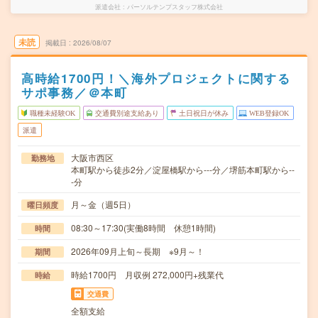
派遣会社
パーソルテンプスタッフ株式会社
未読
掲載日
2026/08/07
高時給1700円！＼海外プロジェクトに関する
サポ事務／＠本町
職種未経験OK
交通費別途支給あり
土日祝日が休み
WEB登録OK
派遣
大阪市西区
勤務地
本町駅から徒歩2分／淀屋橋駅から---分／堺筋本町駅から--
-分
月～金（週5日）
曜日頻度
08:30～17:30(実働8時間 休憩1時間)
時間
2026年09月上旬～長期 ※9月～！
期間
時給1700円 月収例 272,000円+残業代
時給
交通費
全額支給