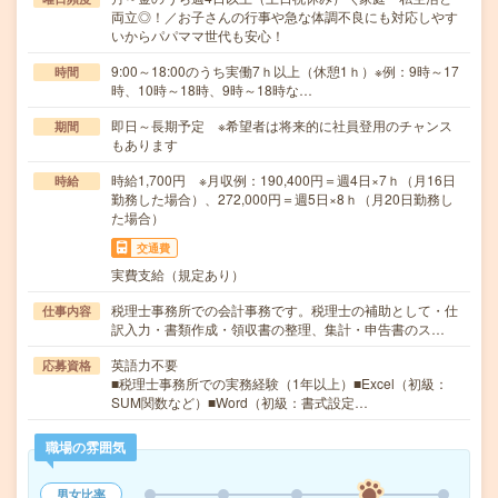
両立◎！／お子さんの行事や急な体調不良にも対応しやす
いからパパママ世代も安心！
9:00～18:00のうち実働7ｈ以上（休憩1ｈ）※例：9時～17
時間
時、10時～18時、9時～18時な…
即日～長期予定 ※希望者は将来的に社員登用のチャンス
期間
もあります
時給1,700円 ※月収例：190,400円＝週4日×7ｈ（月16日
時給
勤務した場合）、272,000円＝週5日×8ｈ（月20日勤務し
た場合）
交通費
実費支給（規定あり）
税理士事務所での会計事務です。税理士の補助として・仕
仕事内容
訳入力・書類作成・領収書の整理、集計・申告書のス…
英語力不要
応募資格
■税理士事務所での実務経験（1年以上）■Excel（初級：
SUM関数など）■Word（初級：書式設定…
職場の雰囲気
男女比率