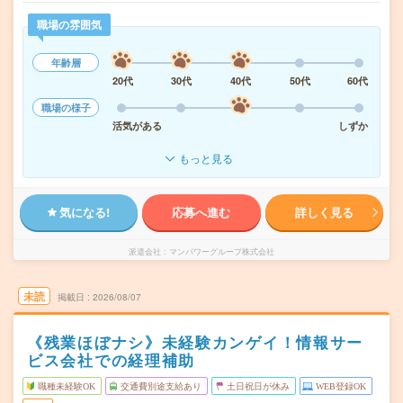
職場の雰囲気
年齢層
20代
30代
40代
50代
60代
職場の様子
活気がある
しずか
もっと見る
気になる!
応募へ進む
詳しく見る
派遣会社
マンパワーグループ株式会社
未読
掲載日
2026/08/07
《残業ほぼナシ》未経験カンゲイ！情報サー
ビス会社での経理補助
職種未経験OK
交通費別途支給あり
土日祝日が休み
WEB登録OK