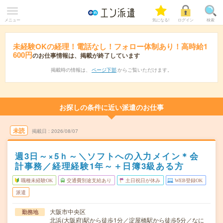
メニュー
気になる!
ログイン
検索
未経験OKの経理！電話なし！フォロー体制あり！高時給1
600円
のお仕事情報は、掲載が終了しています
掲載時の情報は、
ページ下部
からご覧いただけます。
お探しの条件に近い派遣のお仕事
未読
掲載日
2026/08/07
週3日～×5ｈ～＼ソフトへの入力メイン＊会
計事務／経理経験1年～＋日簿3級ある方
職種未経験OK
交通費別途支給あり
土日祝日が休み
WEB登録OK
派遣
大阪市中央区
勤務地
北浜(大阪府)駅から徒歩1分／淀屋橋駅から徒歩5分／なに