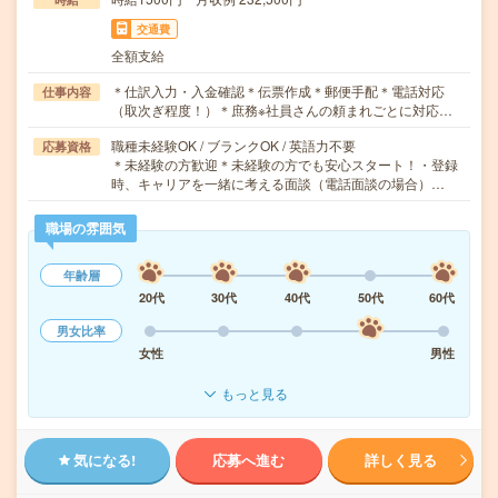
交通費
全額支給
＊仕訳入力・入金確認＊伝票作成＊郵便手配＊電話対応
仕事内容
（取次ぎ程度！）＊庶務※社員さんの頼まれごとに対応…
職種未経験OK / ブランクOK / 英語力不要
応募資格
＊未経験の方歓迎＊未経験の方でも安心スタート！・登録
時、キャリアを一緒に考える面談（電話面談の場合）…
職場の雰囲気
年齢層
20代
30代
40代
50代
60代
男女比率
女性
男性
もっと見る
気になる!
応募へ進む
詳しく見る