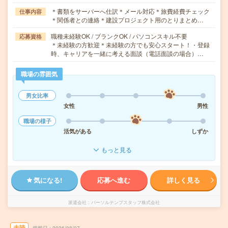
＊書類をサーバーへ仕訳＊メール対応＊旅費経費チェック
仕事内容
＊関係者との連絡＊建設プロジェクト用のとりまとめ…
職種未経験OK / ブランクOK / パソコンスキル不要
応募資格
＊未経験の方歓迎＊未経験の方でも安心スタート！・登録
時、キャリアを一緒に考える面談（電話面談の場合）…
職場の雰囲気
男女比率
女性
男性
職場の様子
活気がある
しずか
もっと見る
気になる!
応募へ進む
詳しく見る
派遣会社
パーソルテンプスタッフ株式会社
未読