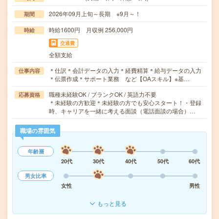
2026年09月上旬～長期 ※9月～！
期間
時給1600円 月収例 256,000円
時給
交通費
全額支給
＊仕訳＊会計データの入力＊経費精算＊給与データの入力
仕事内容
＊伝票作成＊サポート業務 など【OAスキル】※基…
職種未経験OK / ブランクOK / 英語力不要
応募資格
＊未経験の方歓迎＊未経験の方でも安心スタート！・登録
時、キャリアを一緒に考える面談（電話面談の場合）…
職場の雰囲気
年齢層
20代
30代
40代
50代
60代
男女比率
女性
男性
もっと見る