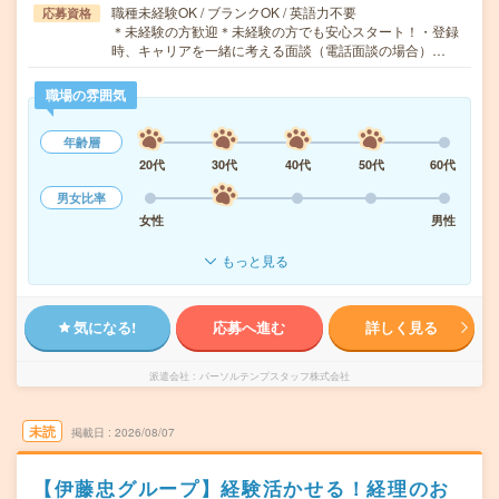
職種未経験OK / ブランクOK / 英語力不要
応募資格
＊未経験の方歓迎＊未経験の方でも安心スタート！・登録
時、キャリアを一緒に考える面談（電話面談の場合）…
職場の雰囲気
年齢層
20代
30代
40代
50代
60代
男女比率
女性
男性
もっと見る
気になる!
応募へ進む
詳しく見る
派遣会社
パーソルテンプスタッフ株式会社
未読
掲載日
2026/08/07
【伊藤忠グループ】経験活かせる！経理のお