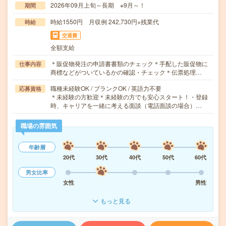
2026年09月上旬～長期 ※9月～！
期間
時給1550円 月収例 242,730円+残業代
時給
交通費
全額支給
＊販促物発注の申請書書類のチェック＊手配した販促物に
仕事内容
商標などがついているかの確認・チェック＊伝票処理…
職種未経験OK / ブランクOK / 英語力不要
応募資格
＊未経験の方歓迎＊未経験の方でも安心スタート！・登録
時、キャリアを一緒に考える面談（電話面談の場合）…
職場の雰囲気
年齢層
20代
30代
40代
50代
60代
男女比率
女性
男性
もっと見る