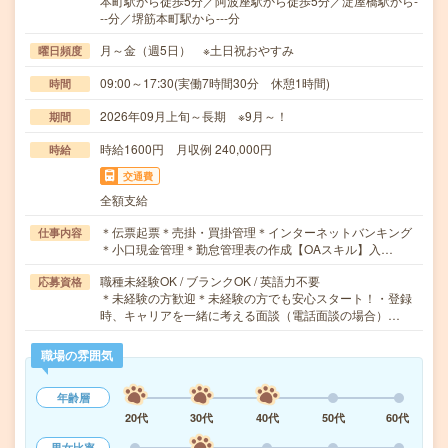
本町駅から徒歩5分／阿波座駅から徒歩5分／淀屋橋駅から-
--分／堺筋本町駅から---分
月～金（週5日） ※土日祝おやすみ
曜日頻度
09:00～17:30(実働7時間30分 休憩1時間)
時間
2026年09月上旬～長期 ※9月～！
期間
時給1600円 月収例 240,000円
時給
交通費
全額支給
＊伝票起票＊売掛・買掛管理＊インターネットバンキング
仕事内容
＊小口現金管理＊勤怠管理表の作成【OAスキル】入…
職種未経験OK / ブランクOK / 英語力不要
応募資格
＊未経験の方歓迎＊未経験の方でも安心スタート！・登録
時、キャリアを一緒に考える面談（電話面談の場合）…
職場の雰囲気
年齢層
20代
30代
40代
50代
60代
男女比率