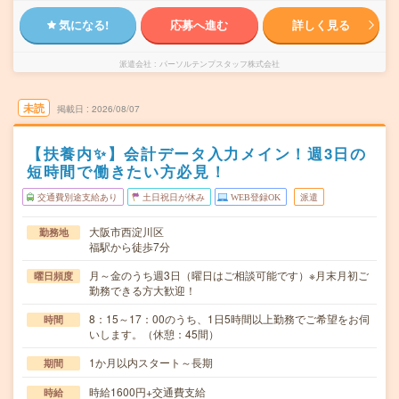
気になる!
応募へ進む
詳しく見る
派遣会社
パーソルテンプスタッフ株式会社
未読
掲載日
2026/08/07
【扶養内✨】会計データ入力メイン！週3日の
短時間で働きたい方必見！
交通費別途支給あり
土日祝日が休み
WEB登録OK
派遣
大阪市西淀川区
勤務地
福駅から徒歩7分
月～金のうち週3日（曜日はご相談可能です）※月末月初ご
曜日頻度
勤務できる方大歓迎！
8：15～17：00のうち、1日5時間以上勤務でご希望をお伺
時間
いします。（休憩：45間）
1か月以内スタート～長期
期間
時給1600円+交通費支給
時給