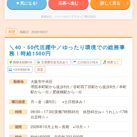
気になる!
応募へ進む
詳しく見る
派遣会社
パーソルテンプスタッフ株式会社
未読
掲載日
2026/08/07
＼40・50代活躍中／ゆったり環境での総務事
務！時給1500円
職種未経験OK
交通費別途支給あり
土日祝日が休み
残業なし
WEB登録OK
派遣
大阪市中央区
勤務地
堺筋本町駅から徒歩5分／谷町四丁目駅から徒歩9分／本町
駅から---分／肥後橋駅から---分
月～金（週5日） ※土日祝休み！
曜日頻度
09:00～17:30(実働7時間45分 休憩45分)※＜うれしい17時
時間
台定時☆＞
2026年10月上旬～長期 ※10月～！
期間
時給1500円 月収例 232,500円
時給