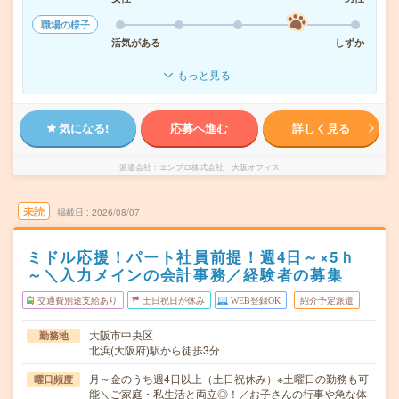
職場の様子
活気がある
しずか
もっと見る
気になる!
応募へ進む
詳しく見る
派遣会社
エンプロ株式会社 大阪オフィス
未読
掲載日
2026/08/07
ミドル応援！パート社員前提！週4日～×5ｈ
～＼入力メインの会計事務／経験者の募集
交通費別途支給あり
土日祝日が休み
WEB登録OK
紹介予定派遣
大阪市中央区
勤務地
北浜(大阪府)駅から徒歩3分
月～金のうち週4日以上（土日祝休み）※土曜日の勤務も可
曜日頻度
能＼ご家庭・私生活と両立◎！／お子さんの行事や急な体