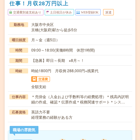
仕事！月収28万円以上
交通費別途支給あり
土日祝日が休み
WEB登録OK
派遣
大阪市中央区
勤務地
京橋(大阪府)駅から徒歩5分
月～金（週5日）
曜日頻度
09:00～18:00(実働8時間 休憩1時間)
時間
【急募】即日～長期 ※8月～！
期間
時給1800円 月収例 288,000円+残業代
時給
交通費
全額支給
＊売掛金（入金および手数料等の経費処理）＊残高内訳明
仕事内容
細の作成、確認＊伝票作成＊税務関連サポート＊シス…
英語力不要
応募資格
経理業務の経験がある方
職場の雰囲気