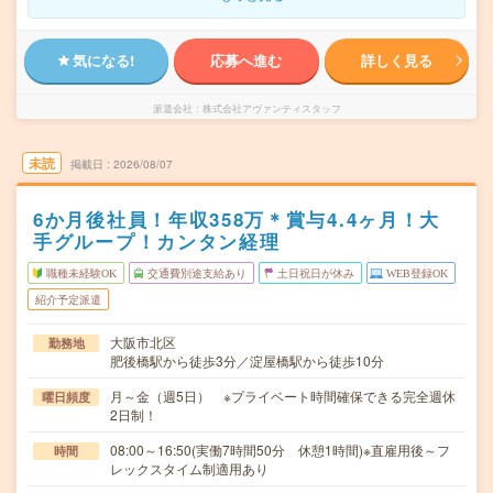
気になる!
応募へ進む
詳しく見る
派遣会社
株式会社アヴァンティスタッフ
未読
掲載日
2026/08/07
6か月後社員！年収358万＊賞与4.4ヶ月！大
手グループ！カンタン経理
職種未経験OK
交通費別途支給あり
土日祝日が休み
WEB登録OK
紹介予定派遣
大阪市北区
勤務地
肥後橋駅から徒歩3分／淀屋橋駅から徒歩10分
月～金（週5日） ※プライベート時間確保できる完全週休
曜日頻度
2日制！
08:00～16:50(実働7時間50分 休憩1時間)※直雇用後～フ
時間
レックスタイム制適用あり