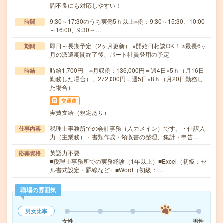
調不良にも対応しやすい！
9:30～17:30のうち実働5ｈ以上※例：9:30～15:30、10:00
時間
～16:00、9:30～…
即日～長期予定（2ヶ月更新） ※開始日相談OK！ ※最長6ヶ
期間
月の派遣期間終了後、パート社員登用の予定
時給1,700円 ※月収例：136,000円＝週4日×5ｈ（月16日
時給
勤務した場合）、272,000円＝週5日×8ｈ（月20日勤務し
た場合）
交通費
実費支給（規定あり）
税理士事務所での会計事務（入力メイン）です。・仕訳入
仕事内容
力（主業務）・書類作成・領収書の整理、集計・申告…
英語力不要
応募資格
■税理士事務所での実務経験（1年以上）■Excel（初級：セ
ル書式設定・罫線など）■Word（初級：…
職場の雰囲気
男女比率
女性
男性