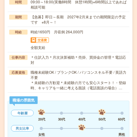
09:00～18:00(実働8時間 休憩1時間)※6時間以上であれば
時間
相談可能
【急募】即日～長期 2027年2月末までの期間限定の予定
期間
です ※8月～！
時給1650円 月収例 264,000円
時給
交通費
全額支給
＊仕訳入力＊月次決算補助＊売掛、買掛金の管理＊電話応
仕事内容
対
職種未経験OK / ブランクOK / パソコンスキル不要 / 英語力
応募資格
不要
＊未経験の方歓迎＊未経験の方でも安心スタート！・登録
時、キャリアを一緒に考える面談（電話面談の場合）…
職場の雰囲気
年齢層
20代
30代
40代
50代
60代
男女比率
女性
男性