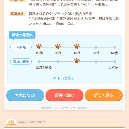
務庶務＼管理部門にて経理業務を中心とした事務…
職種未経験OK / ブランクOK / 英語力不要
応募資格
***経理未経験OK***事務経験がある方(業界・経験年数は問
いません)Excel・Word・Out…
職場の雰囲気
年齢層
20代
30代
40代
50代
60代
職場の様子
活気がある
しずか
もっと見る
気になる!
応募へ進む
詳しく見る
派遣会社
マンパワーグループ株式会社
未読
掲載日
2026/08/07