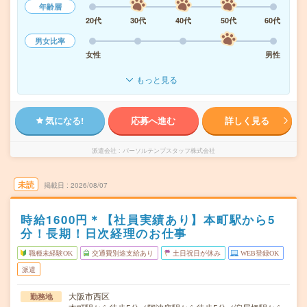
年齢層
20代
30代
40代
50代
60代
男女比率
女性
男性
もっと見る
気になる!
応募へ進む
詳しく見る
派遣会社
パーソルテンプスタッフ株式会社
未読
掲載日
2026/08/07
時給1600円＊【社員実績あり】本町駅から5
分！長期！日次経理のお仕事
職種未経験OK
交通費別途支給あり
土日祝日が休み
WEB登録OK
派遣
大阪市西区
勤務地