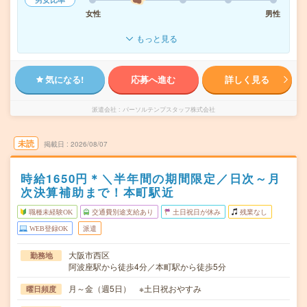
女性
男性
もっと見る
気になる!
応募へ進む
詳しく見る
派遣会社
パーソルテンプスタッフ株式会社
未読
掲載日
2026/08/07
時給1650円＊＼半年間の期間限定／日次～月
次決算補助まで！本町駅近
職種未経験OK
交通費別途支給あり
土日祝日が休み
残業なし
WEB登録OK
派遣
大阪市西区
勤務地
阿波座駅から徒歩4分／本町駅から徒歩5分
月～金（週5日） ※土日祝おやすみ
曜日頻度