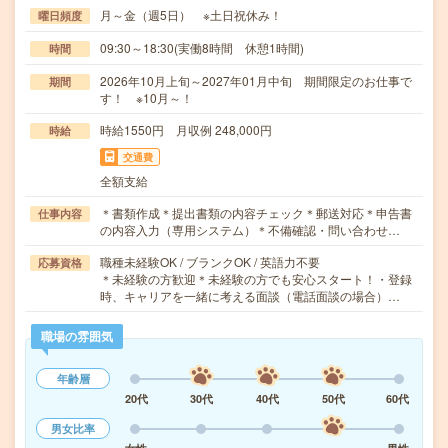
月～金（週5日） ※土日祝休み！
曜日頻度
09:30～18:30(実働8時間 休憩1時間)
時間
2026年10月上旬～2027年01月中旬 期間限定のお仕事で
期間
す！ ※10月～！
時給1550円 月収例 248,000円
時給
交通費
全額支給
＊書類作成＊提出書類の内容チェック＊郵送対応＊申告書
仕事内容
の内容入力（専用システム）＊不備確認・問い合わせ…
職種未経験OK / ブランクOK / 英語力不要
応募資格
＊未経験の方歓迎＊未経験の方でも安心スタート！・登録
時、キャリアを一緒に考える面談（電話面談の場合）…
職場の雰囲気
年齢層
20代
30代
40代
50代
60代
男女比率