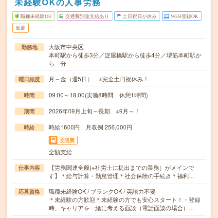
未経験OKの人事労務
職種未経験OK
交通費別途支給あり
土日祝日が休み
WEB登録OK
派遣
大阪市中央区
勤務地
本町駅から徒歩3分／淀屋橋駅から徒歩4分／堺筋本町駅か
ら---分
月～金（週5日） ※完全土日祝休み！
曜日頻度
09:00～18:00(実働8時間 休憩1時間)
時間
2026年09月上旬～長期 ※9月～！
期間
時給1600円 月収例 256,000円
時給
交通費
全額支給
【労務関連全般(※社労士に提出までの業務）がメインで
仕事内容
す】＊給与計算・勤怠管理＊社会保険の手続き＊福利…
職種未経験OK / ブランクOK / 英語力不要
応募資格
＊未経験の方歓迎＊未経験の方でも安心スタート！・登録
時、キャリアを一緒に考える面談（電話面談の場合）…