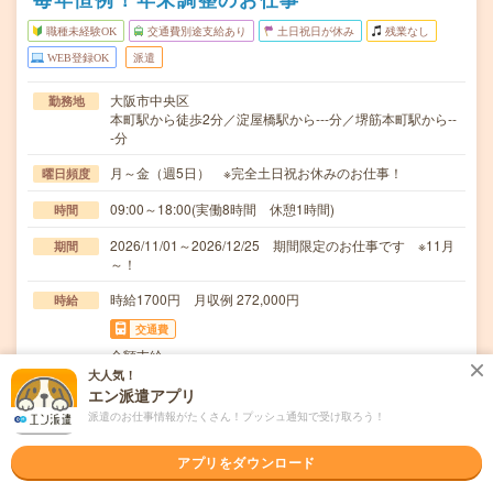
職種未経験OK
交通費別途支給あり
土日祝日が休み
残業なし
WEB登録OK
派遣
大阪市中央区
勤務地
本町駅から徒歩2分／淀屋橋駅から---分／堺筋本町駅から--
-分
月～金（週5日） ※完全土日祝お休みのお仕事！
曜日頻度
09:00～18:00(実働8時間 休憩1時間)
時間
2026/11/01～2026/12/25 期間限定のお仕事です ※11月
期間
～！
時給1700円 月収例 272,000円
時給
交通費
全額支給
大人気！
＊年末調整＊扶養控除＊住宅ローン控除＊社員への修正指
仕事内容
エン派遣アプリ
示＊社員へのやりとり＊問い合わせ対応【OAスキル…
派遣のお仕事情報がたくさん！プッシュ通知で受け取ろう！
職種未経験OK / ブランクOK / 英語力不要
応募資格
アプリをダウンロード
＊未経験の方歓迎＊未経験の方でも安心スタート！・登録
時、キャリアを一緒に考える面談（電話面談の場合）…