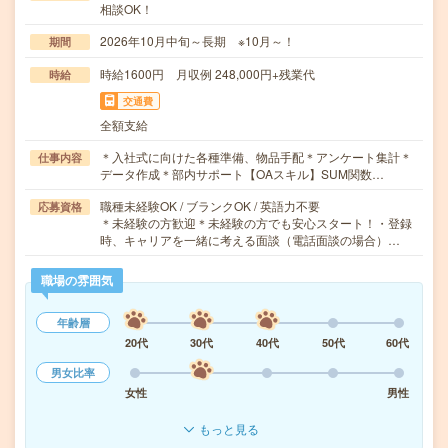
相談OK！
2026年10月中旬～長期 ※10月～！
期間
時給1600円 月収例 248,000円+残業代
時給
交通費
全額支給
＊入社式に向けた各種準備、物品手配＊アンケート集計＊
仕事内容
データ作成＊部内サポート【OAスキル】SUM関数…
職種未経験OK / ブランクOK / 英語力不要
応募資格
＊未経験の方歓迎＊未経験の方でも安心スタート！・登録
時、キャリアを一緒に考える面談（電話面談の場合）…
職場の雰囲気
年齢層
20代
30代
40代
50代
60代
男女比率
女性
男性
もっと見る