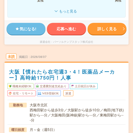
女性
男性
もっと見る
気になる!
応募へ進む
詳しく見る
派遣会社
パーソルテンプスタッフ株式会社
未読
掲載日
2026/08/07
大阪【慣れたら在宅週3・4！医薬品メーカ
ー】高時給1750円！人事
職種未経験OK
交通費別途支給あり
土日祝日が休み
在宅・リモート
WEB登録OK
派遣
大阪市北区
勤務地
西梅田駅から徒歩3分／大阪駅から徒歩10分／梅田(地下鉄)
駅から---分／大阪梅田(阪神線)駅から---分／東梅田駅から--
-分
月～金（週5日）
曜日頻度