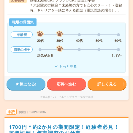
応募資格
＊未経験の方歓迎＊未経験の方でも安心スタート！・登録
時、キャリアを一緒に考える面談（電話面談の場合）…
職場の雰囲気
年齢層
20代
30代
40代
50代
60代
職場の様子
活気がある
しずか
もっと見る
気になる!
応募へ進む
詳しく見る
派遣会社
パーソルテンプスタッフ株式会社
未読
掲載日
2026/08/07
1700円＊約2か月の期間限定！経験者必見！
毎年恒例！年末調整のお仕事