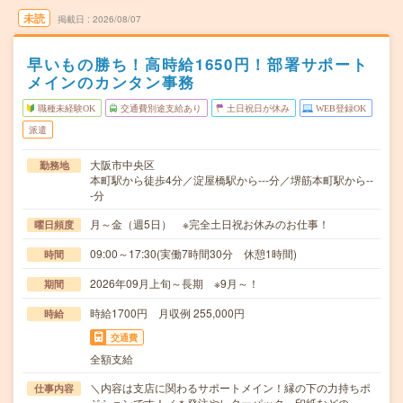
未読
掲載日
2026/08/07
早いもの勝ち！高時給1650円！部署サポート
メインのカンタン事務
職種未経験OK
交通費別途支給あり
土日祝日が休み
WEB登録OK
派遣
大阪市中央区
勤務地
本町駅から徒歩4分／淀屋橋駅から---分／堺筋本町駅から--
-分
月～金（週5日） ※完全土日祝お休みのお仕事！
曜日頻度
09:00～17:30(実働7時間30分 休憩1時間)
時間
2026年09月上旬～長期 ※9月～！
期間
時給1700円 月収例 255,000円
時給
交通費
全額支給
＼内容は支店に関わるサポートメイン！縁の下の力持ちポ
仕事内容
ジションです！／＊発注やレターパック、印紙などの…