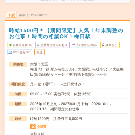
未読
掲載日
2026/08/07
時給1500円＊【期間限定】人気！年末調整の
お仕事！時間の相談OK！梅田駅
職種未経験OK
交通費別途支給あり
土日祝日が休み
残業なし
WEB登録OK
派遣
大阪市北区
勤務地
梅田(地下鉄)駅から徒歩3分／大阪駅から徒歩3分／大阪梅
田(阪急線)駅から---分／中津(地下鉄)駅から---分
月～金（週5日） ※土日祝休み！
曜日頻度
09:00～17:00(実働7時間 休憩1時間)
時間
2026年10月上旬～2027年01月中旬 2026/10/1～
期間
2027/1/15 期間限定のお仕事
時給1500円 月収例 210,000円
時給
交通費
全額支給