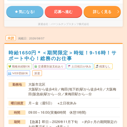
気になる!
応募へ進む
詳しく見る
派遣会社
パーソルテンプスタッフ株式会社
未読
掲載日
2026/08/07
時給1650円＊＜期間限定＞時短！9‐16時！サ
ポート中心！総務のお仕事
職種未経験OK
交通費別途支給あり
土日祝日が休み
残業なし
WEB登録OK
派遣
大阪市北区
勤務地
大阪駅から徒歩4分／梅田(地下鉄)駅から徒歩4分／大阪梅
田(阪急線)駅から---分／東梅田駅から---分
月～金（週5日） ※土日祝休み
曜日頻度
09:00～16:00(実働6時間 休憩1時間)
時間
【急募】即日～2026年11月下旬 ＜約3ヶ月の期間限定の
期間
お仕事です！＞ ※8月～！