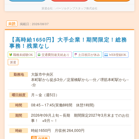
派遣会社
パーソルテンプスタッフ株式会社
未読
掲載日
2026/08/07
【高時給1650円】大手企業！期間限定！総務
事務！残業なし
職種未経験OK
交通費別途支給あり
土日祝日が休み
WEB登録OK
派遣
大阪市中央区
勤務地
本町駅から徒歩3分／淀屋橋駅から---分／堺筋本町駅から--
-分
月～金（週5日）
曜日頻度
08:45～17:45(実働8時間 休憩1時間)
時間
2026年09月上旬～長期 期間限定2027年3月末までのお仕
期間
事！ ※9月～！
時給1650円 月収例 264,000円
時給
交通費