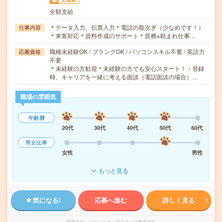
全額支給
＊データ入力、伝票入力＊電話の取次ぎ（少なめです！）
仕事内容
＊来客対応＊資料作成のサポート＊庶務※頼まれ仕事…
職種未経験OK / ブランクOK / パソコンスキル不要 / 英語力
応募資格
不要
＊未経験の方歓迎＊未経験の方でも安心スタート！・登録
時、キャリアを一緒に考える面談（電話面談の場合）…
職場の雰囲気
年齢層
20代
30代
40代
50代
60代
男女比率
女性
男性
もっと見る
気になる!
応募へ進む
詳しく見る
派遣会社
パーソルテンプスタッフ株式会社