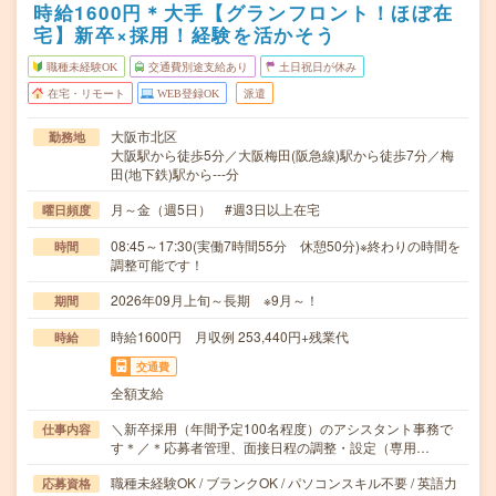
時給1600円＊大手【グランフロント！ほぼ在
宅】新卒×採用！経験を活かそう
職種未経験OK
交通費別途支給あり
土日祝日が休み
在宅・リモート
WEB登録OK
派遣
大阪市北区
勤務地
大阪駅から徒歩5分／大阪梅田(阪急線)駅から徒歩7分／梅
田(地下鉄)駅から---分
月～金（週5日） #週3日以上在宅
曜日頻度
08:45～17:30(実働7時間55分 休憩50分)※終わりの時間を
時間
調整可能です！
2026年09月上旬～長期 ※9月～！
期間
時給1600円 月収例 253,440円+残業代
時給
交通費
全額支給
＼新卒採用（年間予定100名程度）のアシスタント事務で
仕事内容
す＊／＊応募者管理、面接日程の調整・設定（専用…
職種未経験OK / ブランクOK / パソコンスキル不要 / 英語力
応募資格