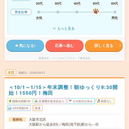
20代
30代
40代
50代
60代
男女比率
女性
男性
もっと見る
気になる!
応募へ進む
詳しく見る
派遣会社
パーソルテンプスタッフ株式会社
未読
掲載日
2026/08/07
＜10/1～1/15＞年末調整！朝ゆっくり9:30開
始！1550円！梅田
職種未経験OK
交通費別途支給あり
土日祝日が休み
残業なし
WEB登録OK
派遣
大阪市北区
勤務地
大阪駅から徒歩3分／梅田(地下鉄)駅から---分