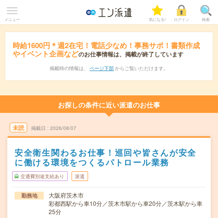
メニュー
気になる!
ログイン
検索
時給1600円＊週2在宅！電話少なめ！事務サポ！書類作成
やイベント企画など
のお仕事情報は、掲載が終了しています
掲載時の情報は、
ページ下部
からご覧いただけます。
お探しの条件に近い派遣のお仕事
未読
掲載日
2026/08/07
安全衛生関わるお仕事！巡回や皆さんが安全
に働ける環境をつくるパトロール業務
交通費別途支給あり
派遣
大阪府茨木市
勤務地
彩都西駅から車10分／茨木市駅から車20分／茨木駅から車
25分