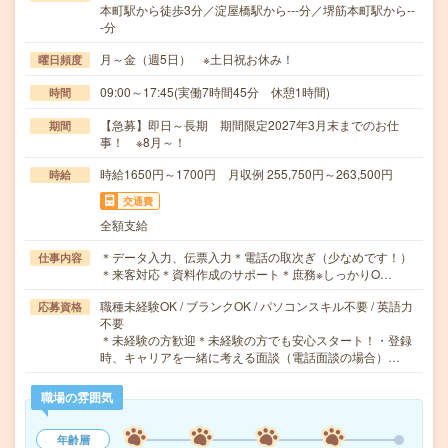
本町駅から徒歩3分／淀屋橋駅から---分／堺筋本町駅から--
-分
月～金（週5日） ※土日祝お休み！
曜日頻度
09:00～17:45(実働7時間45分 休憩1時間)
時間
【急募】即日～長期 期間限定2027年3月末までのお仕
期間
事！ ※8月～！
時給1650円～1700円 月収例 255,750円～263,500円
時給
交通費
全額支給
＊データ入力、伝票入力＊電話の取次ぎ（少なめです！）
仕事内容
＊来客対応＊資料作成のサポート＊庶務※しっかりO…
職種未経験OK / ブランクOK / パソコンスキル不要 / 英語力
応募資格
不要
＊未経験の方歓迎＊未経験の方でも安心スタート！・登録
時、キャリアを一緒に考える面談（電話面談の場合）…
職場の雰囲気
年齢層