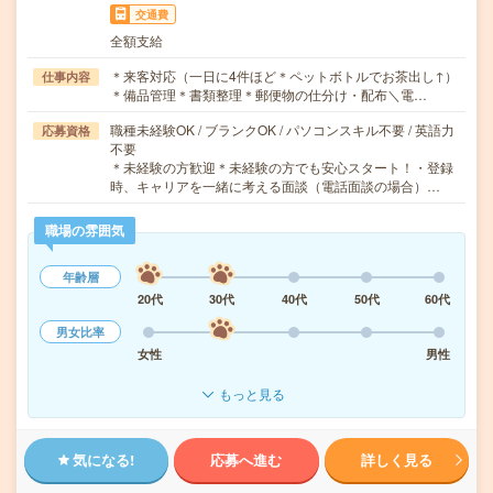
交通費
全額支給
＊来客対応（一日に4件ほど＊ペットボトルでお茶出し↑）
仕事内容
＊備品管理＊書類整理＊郵便物の仕分け・配布＼電…
職種未経験OK / ブランクOK / パソコンスキル不要 / 英語力
応募資格
不要
＊未経験の方歓迎＊未経験の方でも安心スタート！・登録
時、キャリアを一緒に考える面談（電話面談の場合）…
職場の雰囲気
年齢層
20代
30代
40代
50代
60代
男女比率
女性
男性
もっと見る
気になる!
応募へ進む
詳しく見る