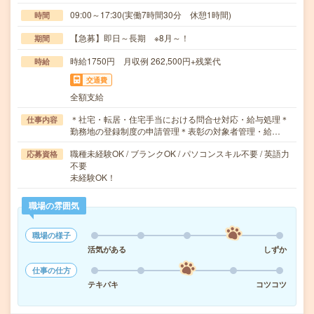
09:00～17:30(実働7時間30分 休憩1時間)
時間
【急募】即日～長期 ※8月～！
期間
時給1750円 月収例 262,500円+残業代
時給
交通費
全額支給
＊社宅・転居・住宅手当における問合せ対応・給与処理＊
仕事内容
勤務地の登録制度の申請管理＊表彰の対象者管理・給…
職種未経験OK / ブランクOK / パソコンスキル不要 / 英語力
応募資格
不要
未経験OK！
職場の雰囲気
職場の様子
活気がある
しずか
仕事の仕方
テキパキ
コツコツ