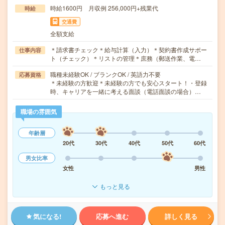
時給1600円 月収例 256,000円+残業代
時給
交通費
全額支給
＊請求書チェック＊給与計算（入力）＊契約書作成サポー
仕事内容
ト（チェック）＊リストの管理＊庶務（郵送作業、電…
職種未経験OK / ブランクOK / 英語力不要
応募資格
＊未経験の方歓迎＊未経験の方でも安心スタート！・登録
時、キャリアを一緒に考える面談（電話面談の場合）…
職場の雰囲気
年齢層
20代
30代
40代
50代
60代
男女比率
女性
男性
もっと見る
気になる!
応募へ進む
詳しく見る