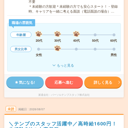
不要
＊未経験の方歓迎＊未経験の方でも安心スタート！・登録
時、キャリアを一緒に考える面談（電話面談の場合）…
職場の雰囲気
年齢層
20代
30代
40代
50代
60代
男女比率
女性
男性
もっと見る
気になる!
応募へ進む
詳しく見る
派遣会社
パーソルテンプスタッフ株式会社
未読
掲載日
2026/08/07
＼テンプのスタッフ活躍中／高時給1600円！