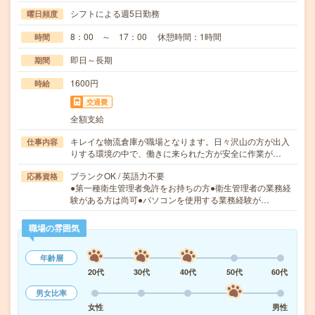
シフトによる週5日勤務
曜日頻度
8：00 ～ 17：00 休憩時間：1時間
時間
即日～長期
期間
1600円
時給
交通費
全額支給
キレイな物流倉庫が職場となります。日々沢山の方が出入
仕事内容
りする環境の中で、働きに来られた方が安全に作業が…
ブランクOK / 英語力不要
応募資格
●第一種衛生管理者免許をお持ちの方●衛生管理者の業務経
験がある方は尚可●パソコンを使用する業務経験が…
職場の雰囲気
年齢層
20代
30代
40代
50代
60代
男女比率
女性
男性