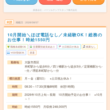
派遣会社
パーソルテンプスタッフ株式会社
未読
掲載日
2026/08/07
10月開始＼ほぼ電話なし／未経験OK！総務の
お仕事！時給1550円
職種未経験OK
交通費別途支給あり
土日祝日が休み
残業なし
WEB登録OK
派遣
大阪市西区
勤務地
本町駅から徒歩6分／四ツ橋駅から徒歩3分／淀屋橋駅から-
--分／堺筋本町駅から---分
月～金（週5日） ※土日祝お休み！
曜日頻度
08:30～17:30(実働8時間 休憩1時間)
時間
2026年10月上旬～長期 10月開始予定のお仕事！ ※10月
期間
～！
時給1550円 月収例 248,000円
時給