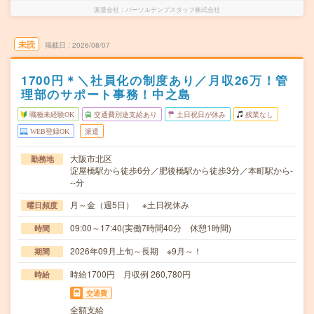
派遣会社
パーソルテンプスタッフ株式会社
未読
掲載日
2026/08/07
1700円＊＼社員化の制度あり／月収26万！管
理部のサポート事務！中之島
職種未経験OK
交通費別途支給あり
土日祝日が休み
残業なし
WEB登録OK
派遣
大阪市北区
勤務地
淀屋橋駅から徒歩6分／肥後橋駅から徒歩3分／本町駅から-
--分
月～金（週5日） ※土日祝休み
曜日頻度
09:00～17:40(実働7時間40分 休憩1時間)
時間
2026年09月上旬～長期 ※9月～！
期間
時給1700円 月収例 260,780円
時給
交通費
全額支給