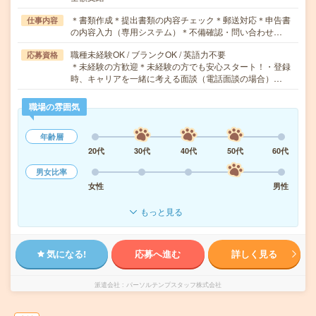
＊書類作成＊提出書類の内容チェック＊郵送対応＊申告書
仕事内容
の内容入力（専用システム）＊不備確認・問い合わせ…
職種未経験OK / ブランクOK / 英語力不要
応募資格
＊未経験の方歓迎＊未経験の方でも安心スタート！・登録
時、キャリアを一緒に考える面談（電話面談の場合）…
職場の雰囲気
年齢層
20代
30代
40代
50代
60代
男女比率
女性
男性
もっと見る
気になる!
応募へ進む
詳しく見る
派遣会社
パーソルテンプスタッフ株式会社