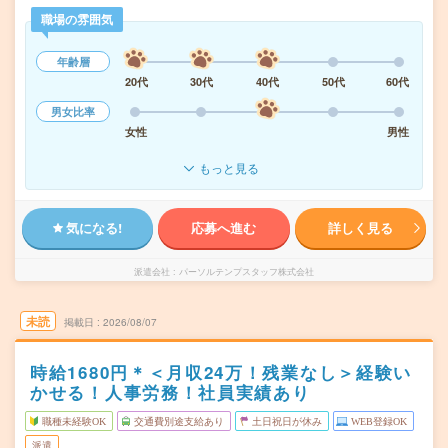
職場の雰囲気
年齢層
20代
30代
40代
50代
60代
男女比率
女性
男性
もっと見る
気になる!
応募へ進む
詳しく見る
派遣会社
パーソルテンプスタッフ株式会社
未読
掲載日
2026/08/07
時給1680円＊＜月収24万！残業なし＞経験い
かせる！人事労務！社員実績あり
職種未経験OK
交通費別途支給あり
土日祝日が休み
WEB登録OK
派遣