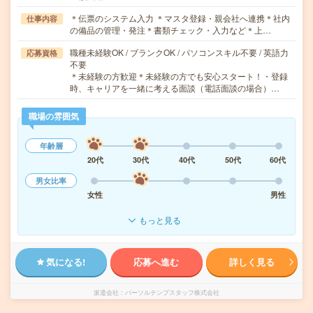
＊伝票のシステム入力 ＊マスタ登録・親会社へ連携＊社内
仕事内容
の備品の管理・発注＊書類チェック・入力など＊上…
職種未経験OK / ブランクOK / パソコンスキル不要 / 英語力
応募資格
不要
＊未経験の方歓迎＊未経験の方でも安心スタート！・登録
時、キャリアを一緒に考える面談（電話面談の場合）…
職場の雰囲気
年齢層
20代
30代
40代
50代
60代
男女比率
女性
男性
もっと見る
気になる!
応募へ進む
詳しく見る
派遣会社
パーソルテンプスタッフ株式会社