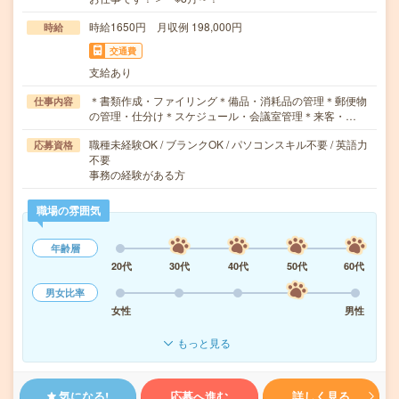
時給1650円 月収例 198,000円
時給
交通費
支給あり
＊書類作成・ファイリング＊備品・消耗品の管理＊郵便物
仕事内容
の管理・仕分け＊スケジュール・会議室管理＊来客・…
職種未経験OK / ブランクOK / パソコンスキル不要 / 英語力
応募資格
不要
事務の経験がある方
職場の雰囲気
年齢層
20代
30代
40代
50代
60代
男女比率
女性
男性
もっと見る
気になる!
応募へ進む
詳しく見る