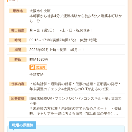
大阪市中央区
勤務地
本町駅から徒歩4分／淀屋橋駅から徒歩5分／堺筋本町駅か
ら---分
月～金（週5日） ※土・日・祝お休み！
曜日頻度
09:15～17:30(実働7時間15分 休憩1時間)
時間
2026年09月上旬～長期 ※9月～！
期間
時給1680円
時給
交通費
全額支給
＊給与計算＊通勤費の精算＊伝票の起票＊証明書の発行＊
仕事内容
年末調整のチェック※社員からのOJTがあるので安…
職種未経験OK / ブランクOK / パソコンスキル不要 / 英語力
応募資格
不要
＊未経験の方歓迎＊未経験の方でも安心スタート！・登録
時、キャリアを一緒に考える面談（電話面談の場合）…
職場の雰囲気