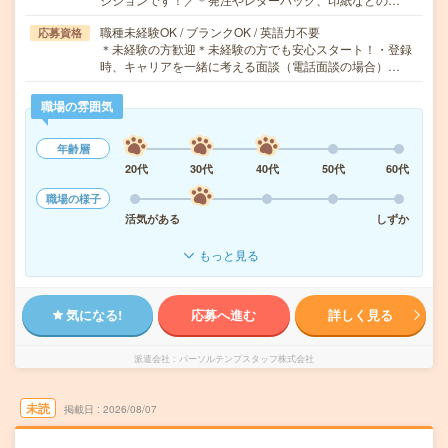
職種未経験OK / ブランクOK / 英語力不要
応募資格
＊未経験の方歓迎＊未経験の方でも安心スタート！・登録
時、キャリアを一緒に考える面談（電話面談の場合）…
職場の雰囲気
年齢層
20代
30代
40代
50代
60代
職場の様子
活気がある
しずか
もっと見る
気になる!
応募へ進む
詳しく見る
派遣会社
パーソルテンプスタッフ株式会社
未読
掲載日
2026/08/07