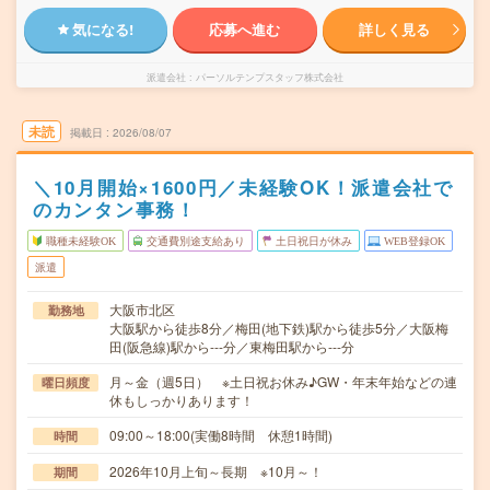
気になる!
応募へ進む
詳しく見る
派遣会社
パーソルテンプスタッフ株式会社
未読
掲載日
2026/08/07
＼10月開始×1600円／未経験OK！派遣会社で
のカンタン事務！
職種未経験OK
交通費別途支給あり
土日祝日が休み
WEB登録OK
派遣
大阪市北区
勤務地
大阪駅から徒歩8分／梅田(地下鉄)駅から徒歩5分／大阪梅
田(阪急線)駅から---分／東梅田駅から---分
月～金（週5日） ※土日祝お休み♪GW・年末年始などの連
曜日頻度
休もしっかりあります！
09:00～18:00(実働8時間 休憩1時間)
時間
2026年10月上旬～長期 ※10月～！
期間