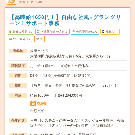
未読
掲載日
2026/08/07
【高時給1650円！】自由な社風×グラングリ
ーン！サポート事務
職種未経験OK
交通費別途支給あり
土日祝日が休み
残業なし
WEB登録OK
派遣
大阪市北区
勤務地
大阪梅田(阪急線)駅から徒歩5分／大阪駅から---分
月～金（週5日） ※完全土日祝休み
曜日頻度
09:00～18:00(実働8時間 休憩1時間)
時間
【急募】即日～長期 9月開始の相談OK！ ※8月～！
期間
時給1650円 月収例 264,000円
時給
交通費
全額支給
＊専用システムへのデータ入力＊スケジュール管理（会議
仕事内容
室の予約、社内メンバーの日程調整） ＊経費精算＊…
職種未経験OK / ブランクOK / 英語力不要