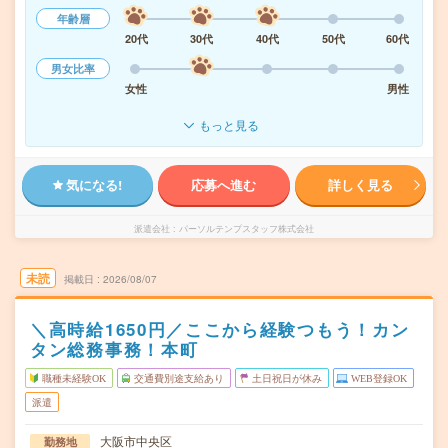
年齢層
20代
30代
40代
50代
60代
男女比率
女性
男性
もっと見る
気になる!
応募へ進む
詳しく見る
派遣会社
パーソルテンプスタッフ株式会社
未読
掲載日
2026/08/07
＼高時給1650円／ここから経験つもう！カン
タン総務事務！本町
職種未経験OK
交通費別途支給あり
土日祝日が休み
WEB登録OK
派遣
大阪市中央区
勤務地