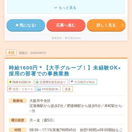
もっと見る
気になる!
応募へ進む
詳しく見る
派遣会社
株式会社antz
未読
掲載日
2026/08/07
時給1600円＊【大手グループ！】未経験OK×
採用の部署での事務業務
職種未経験OK
交通費別途支給あり
土日祝日が休み
在宅・リモート
WEB登録OK
派遣
大阪市中央区
勤務地
淀屋橋駅から徒歩2分／肥後橋駅から徒歩5分／本町駅から-
--分
月～金（週5日）
曜日頻度
08:30～17:15(実働7時間45分 休憩1時間)※09:00開始もご
時間