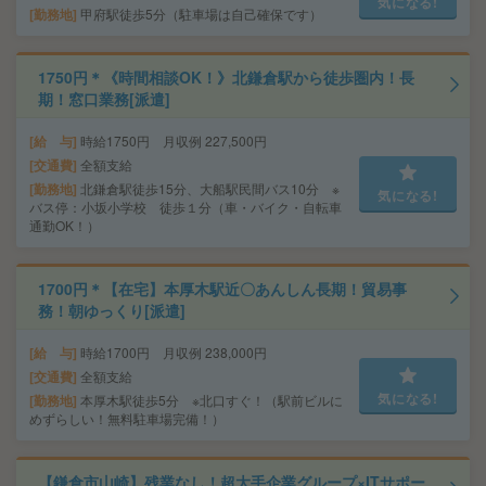
気になる!
勤務地
甲府駅徒歩5分（駐車場は自己確保です）
1750円＊《時間相談OK！》北鎌倉駅から徒歩圏内！長
期！窓口業務[派遣]
給 与
時給1750円 月収例 227,500円
交通費
全額支給
勤務地
北鎌倉駅徒歩15分、大船駅民間バス10分 ※
気になる!
バス停：小坂小学校 徒歩１分（車・バイク・自転車
通勤OK！）
1700円＊【在宅】本厚木駅近〇あんしん長期！貿易事
務！朝ゆっくり[派遣]
給 与
時給1700円 月収例 238,000円
交通費
全額支給
気になる!
勤務地
本厚木駅徒歩5分 ※北口すぐ！（駅前ビルに
めずらしい！無料駐車場完備！）
【鎌倉市山崎】残業なし！超大手企業グループ×ITサポー