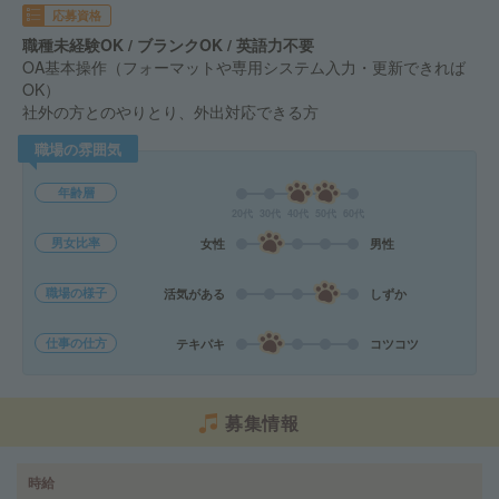
応募資格
職種未経験OK / ブランクOK / 英語力不要
OA基本操作（フォーマットや専用システム入力・更新できれば
OK）
社外の方とのやりとり、外出対応できる方
職場の雰囲気
年齢層
20代
30代
40代
50代
60代
男女比率
女性
男性
職場の様子
活気がある
しずか
仕事の仕方
テキパキ
コツコツ
募集情報
時給