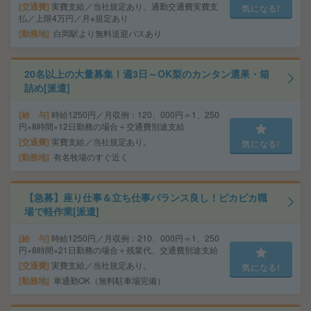
交通費
実費支給／当社規定あり。通勤交通費実費支
気になる!
払／上限4万円／月※規定あり
勤務地
白岡駅より無料送迎バスあり
20名以上の大量募集！週3日～OK梨のカンタン選果・箱
詰め[派遣]
給 与
時給1250円／月収例：120、000円＝1、250
円×8時間×12日勤務の場合＋交通費別途支給
交通費
実費支給／当社規定あり。
気になる!
勤務地
有名牧場のすぐ近く
【急募】座り仕事＆立ち仕事バランス良し！ピカピカ職
場で軽作業[派遣]
給 与
時給1250円／月収例：210、000円＝1、250
円×8時間×21日勤務の場合＋残業代、交通費別途支給
交通費
実費支給／当社規定あり。
気になる!
勤務地
車通勤OK（無料駐車場完備）