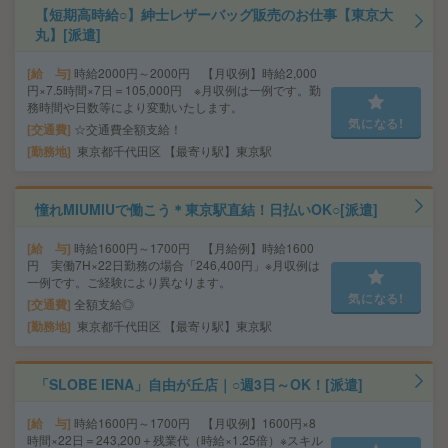
【短期高時給○】紳士レザーバッグ販売のお仕事【東京大
丸】[派遣]
給 与
時給2000円～2000円 【月収例】時給2,000
円×7.5時間×7日＝105,000円 ※月収例は一例です。勤
務時間や日数等により変動いたします。
気になる!
交通費
☆交通費全額支給！
勤務地
東京都千代田区 【最寄り駅】東京駅
憧れMIUMIUで働こう＊東京駅直結！日払いOK○[派遣]
給 与
時給1600円～1700円 【月給例】時給1600
円 実働7H×22日勤務の場合「246,400円」※月収例は
一例です。ご経験により異なります。
気になる!
交通費
全額支給◎
勤務地
東京都千代田区 【最寄り駅】東京駅
「SLOBE IENA」自由が丘店｜○週3日～OK！[派遣]
給 与
時給1600円～1700円 【月収例】1600円×8
時間×22日＝243,200＋残業代（時給×1.25倍）※スキル