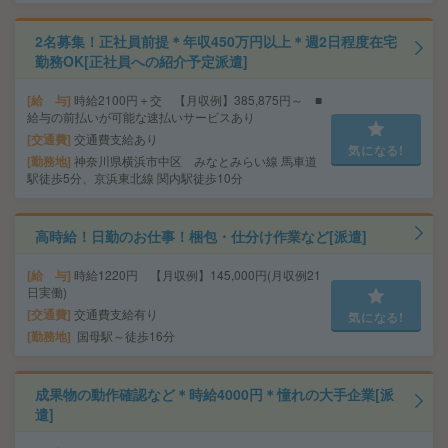
2名募集！正社員前提＊年収450万円以上＊週2日程度在宅
勤務OK[正社員への紹介予定派遣]
給 与
時給2100円＋交 【月収例】385,875円～ ■
給与の前払いが可能な速払いサービスあり
交通費
交通費支給あり
気になる!
勤務地
神奈川県横浜市中区 みなとみらい線 馬車道
駅徒歩5分、京浜東北線 関内駅徒歩10分
高時給！日勤のお仕事！梱包・仕分け作業など[派遣]
給 与
時給1220円 【月収例】145,000円(月収例21
日実働)
交通費
交通費支給有り
気になる!
勤務地
国母駅～徒歩16分
成果物の動作確認など＊時給4000円＊憧れの大手企業[派
遣]