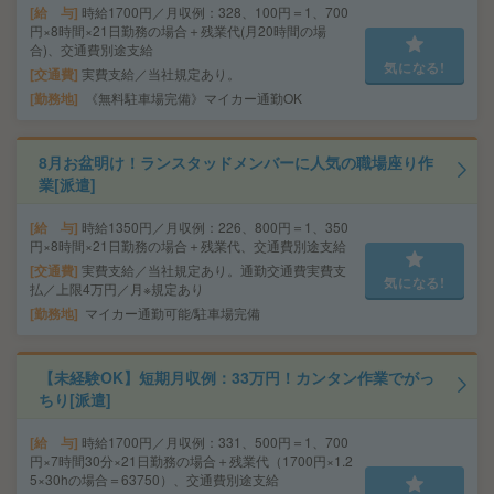
給 与
時給1700円／月収例：328、100円＝1、700
円×8時間×21日勤務の場合＋残業代(月20時間の場
合)、交通費別途支給
気になる!
交通費
実費支給／当社規定あり。
勤務地
《無料駐車場完備》マイカー通勤OK
8月お盆明け！ランスタッドメンバーに人気の職場座り作
業[派遣]
給 与
時給1350円／月収例：226、800円＝1、350
円×8時間×21日勤務の場合＋残業代、交通費別途支給
交通費
実費支給／当社規定あり。通勤交通費実費支
気になる!
払／上限4万円／月※規定あり
勤務地
マイカー通勤可能/駐車場完備
【未経験OK】短期月収例：33万円！カンタン作業でがっ
ちり[派遣]
給 与
時給1700円／月収例：331、500円＝1、700
円×7時間30分×21日勤務の場合＋残業代（1700円×1.2
5×30hの場合＝63750）、交通費別途支給