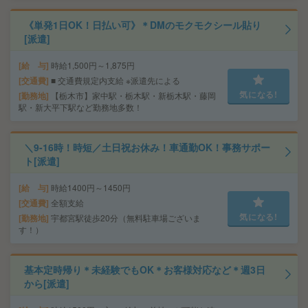
《単発1日OK！日払い可》＊DMのモクモクシール貼り
[派遣]
給 与
時給1,500円～1,875円
交通費
■ 交通費規定内支給 ※派遣先による
気になる!
勤務地
【栃木市】家中駅・栃木駅・新栃木駅・藤岡
駅・新大平下駅など勤務地多数！
＼9-16時！時短／土日祝お休み！車通勤OK！事務サポー
ト[派遣]
給 与
時給1400円～1450円
交通費
全額支給
気になる!
勤務地
宇都宮駅徒歩20分（無料駐車場ございま
す！）
基本定時帰り＊未経験でもOK＊お客様対応など＊週3日
から[派遣]