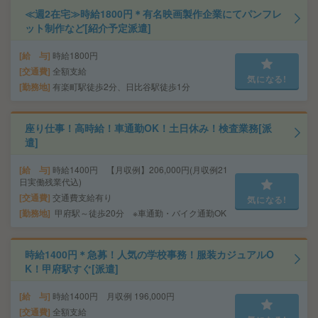
≪週2在宅≫時給1800円＊有名映画製作企業にてパンフレ
ット制作など[紹介予定派遣]
給 与
時給1800円
交通費
全額支給
気になる!
勤務地
有楽町駅徒歩2分、日比谷駅徒歩1分
座り仕事！高時給！車通勤OK！土日休み！検査業務[派
遣]
給 与
時給1400円 【月収例】206,000円(月収例21
日実働残業代込)
交通費
交通費支給有り
気になる!
勤務地
甲府駅～徒歩20分 ※車通勤・バイク通勤OK
時給1400円＊急募！人気の学校事務！服装カジュアルO
K！甲府駅すぐ[派遣]
給 与
時給1400円 月収例 196,000円
交通費
全額支給