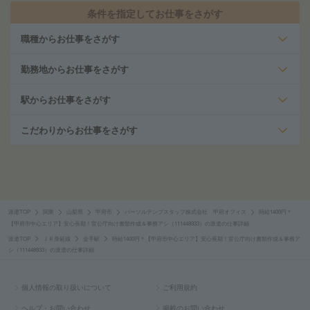
条件を指定してお仕事をさがす
職種からお仕事をさがす
勤務地からお仕事をさがす
駅からお仕事をさがす
こだわりからお仕事をさがす
派遣TOP
関東
山梨県
甲府市
パーソルテンプスタッフ株式会社 甲府オフィス
時給1400円＊
【甲府市中心エリア】安心長期！官公庁向け書類作成＆事務アシ（111448933）の派遣の仕事詳細
派遣TOP
ＪＲ身延線
金手駅
時給1400円＊【甲府市中心エリア】安心長期！官公庁向け書類作成＆事務ア
シ（111448933）の派遣の仕事詳細
個人情報の取り扱いについて
ご利用規約
ヘルプ・お問い合わせ
掲載のお問い合わせ