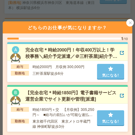
勤務地
神奈川県横浜市神奈川区 東海道本線（東日
本） 横浜駅徒歩6分
初めての事務に！時給1800円！サービス関連会社で＊PD
どちらのお仕事が気になりますか？
F化・書類照合など[派遣]
1
/10
給 与
時給1800円＋交 【月収例】270,000円～ ■
給与の前払いが可能な速払いサービスあり
完全在宅＊時給2000円！年収400万以上！学
交通費
交通費支給あり
校事務＼紹介予定派遣／＠三軒茶屋[紹介予定
気になる!
勤務地
千葉県千葉市美浜区 京葉線 海浜幕張駅徒歩
派遣]
5分
時給2000円 月収例 300,000円
給与
三軒茶屋駅徒歩6分
勤務地
気になる!
〈空いた日1日のみからOK〉＊チラシの仕分け[派遣]
【完全在宅＊時給1850円】電子書籍サービス
給 与
時給1,200円～1,625円
運営企業でサイト更新や管理[派遣]
勤務地
【甲府市】甲府駅・南甲府駅・酒折駅・金手
気になる!
駅・善光寺駅など勤務地多数！
時給1850円＋交 【月収例】305,250
給与
円～ ■給与の前払いが可能な速払い
サービスあり
東京都千代田区 東京メトロ半蔵門
気になる!
勤務地
＼来社不要／単発1日OK＊チラシの仕分け[派遣]
線 神保町駅徒歩3分