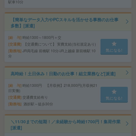
駅車10分
【簡単なデータ入力やPCスキルを活かせる事務のお仕事
多数】[派遣]
給 与
時給1300～1800円＋交
交通費
【交通費について】 実費支給(当社規定あり)
気になる!
勤務地
JR両毛線 前橋駅 10分/JR上越線 新前橋駅 10
分
高時給！土日休み！日勤のお仕事！組立業務など[派遣]
給 与
時給1300円 【月収例】218,000円(月収例21
日実働)
交通費
交通費支給有り
気になる!
勤務地
酒折駅～徒歩30分
＼11/30までの短期！／未経験から時給1700円！集荷作業
[派遣]