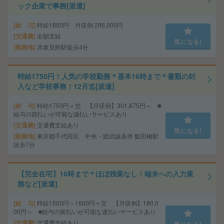
ック企業で事務[派遣]
給 与
時給1850円 月収例 296,000円
交通費
全額支給
気になる!
勤務地
赤坂見附駅徒歩4分
時給1750円！人気の学校勤務＊基本16時まで＊書類の封
入など学校事務！12月迄[派遣]
給 与
時給1750円＋交 【月収例】301,875円～ ■
給与の前払いが可能な速払いサービスあり
交通費
交通費支給あり
気になる!
勤務地
東京都千代田区 中央・総武線各停 飯田橋駅
徒歩7分
【完全在宅】16時まで＊ほぼ残業なし！端末への入力業
務など[派遣]
給 与
時給1500円～1600円＋交 【月収例】180,0
00円～ ■給与の前払いが可能な速払いサービスあり
交通費
交通費支給あり
気になる!