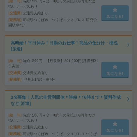
給 与
時給1500円＋交 ■給与の前払いが可能な速
払いサービスあり
交通費
交通費支給あり
気になる!
勤務地
茨城県つくば市 つくばエクスプレス 研究学
園駅車5分
高時給！平日休み！日勤のお仕事！商品の仕分け・梱包
[派遣]
給 与
時給1200円 【月収例】201,000円(月収例21
日実働)
交通費
交通費支給有り
気になる!
勤務地
甲斐上野駅～車7分
2名募集！人気の非営利団体＊時短＊16時まで＊資料作成
など[派遣]
給 与
時給1500円＋交 ■給与の前払いが可能な速
払いサービスあり
交通費
交通費支給あり
気になる!
勤務地
茨城県つくば市 つくばエクスプレス つくば