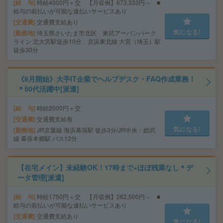
給 与
時給4000円＋交 【月収例】673,333円～ ■
給与の前払いが可能な速払いサービスあり
交通費
交通費支給あり
気になる!
勤務地
埼玉県さいたま市北区 東武アーバンパーク
ライン 北大宮駅徒歩10分、京浜東北線 大宮（埼玉）駅
徒歩30分
《8月開始》大手IT企業でヘルプデスク・FAQ作成業務！
＊50代活躍中[派遣]
給 与
時給2000円＋交
交通費
交通費支給有
気になる!
勤務地
JR京葉線 海浜幕張駅 徒歩3分/JR中央・総武
線 幕張本郷駅 バス12分
【在宅メイン】未経験OK！17時まで×ほぼ残業なし＊デ
ータ管理[派遣]
給 与
時給1750円＋交 【月収例】262,500円～ ■
給与の前払いが可能な速払いサービスあり
交通費
交通費支給あり
気になる!