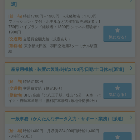
遣]
給 与
時給1700円～1900円 ※未経験者：1700円
ファッション・受付・ホテルなどの接客販売経験者：1
750円 ハイブランド経験者：1800円 シャネル経験者：
1900円
気になる!
交通費
交通費全額支給（規定あり）
勤務地
東京都大田区 羽田空港第3ターミナル駅直
結
産業用機械・装置の製造/時給2100円/日勤/土日休み[派遣]
給 与
時給2100円
交通費
交通費支給（規定あり）
気になる!
勤務地
JR八高線「北八王子駅」徒歩15分 ★車・バ
イク・自転車通勤可（無料駐車場有※敷地外徒歩5分）
一般事務（かんたんなデータ入力・サポート業務）[派遣]
給 与
時給1400円 月収例:224,000円(時給1,400円
×8時間×20日）