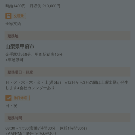
時給1400円 月収例 210,000円
交通費
全額支給
勤務地
山梨県甲府市
金手駅徒歩8分、甲府駅徒歩15分
※車通勤可
勤務曜日・頻度
月・火・水・木・金・土(週5日) ※12月から3月の間は土曜出勤が発生
します●会社カレンダーあり
休日休暇
日・祝
勤務時間
08:30～17:30(実働7時間30分 休憩1時間30分)
※AM/PMに15分つづ休憩あり