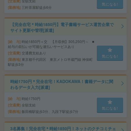
交通費
全額支給
気になる!
勤務地
三軒茶屋駅徒歩6分
【完全在宅＊時給1850円】電子書籍サービス運営企業で
サイト更新や管理[派遣]
給 与
時給1850円＋交 【月収例】305,250円～ ■
給与の前払いが可能な速払いサービスあり
交通費
交通費支給あり
気になる!
勤務地
東京都千代田区 東京メトロ半蔵門線 神保町
駅徒歩3分
時給1750円＊完全在宅！KADOKAWA！書籍データに関
わるデータ入力[派遣]
給 与
時給1750円
交通費
全額支給
気になる!
勤務地
飯田橋駅徒歩3分、九段下駅徒歩7分
3名募集！完全在宅＊時給1850円！ネットのクチコミチェ