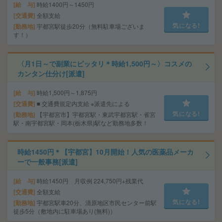
給 与
時給1400円～1450円
交通費
全額支給
気になる!
勤務地
宇都宮駅徒歩20分（無料駐車場ございま
す！）
〈月1日～で副業にピッタリ＊時給1,500円～〉コスメの
カンタン仕分け[派遣]
給 与
時給1,500円～1,875円
交通費
■ 交通費規定内支給 ※派遣先による
気になる!
勤務地
【宇都宮市】宇都宮駅・東武宇都宮駅・雀宮
駅・南宇都宮駅・岡本(栃木県)駅など勤務地多数！
時給1450円＊【宇都宮】10月開始！人気の医薬品メーカ
ーで一般事務[派遣]
給 与
時給1450円 月収例 224,750円+残業代
交通費
全額支給
気になる!
勤務地
宇都宮駅車20分、清原地区市民センター前駅
徒歩5分（敷地内に駐車場あり(無料)）