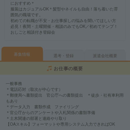
におすすめ＊
服装はカジュアルOK＊髪型やネイルも自由！落ち着いた雰
囲気の職場です。
初めての転職が不安・お仕事探しの悩みを聞いてほしい方
必見！夜間・土曜開催・相談のみでもOK／初めてテンプ！
おしごと相談付き登録会
募集情報
選考・登録
派遣会社概要
お仕事の概要
一般事務
＊電話応対（取次が中心です）
＊郵便局へ書類提出 官公庁への書類提出 ＊徒歩・社有車利用
もあり
＊データ入力 書類作成 ファイリング
＊官公庁からのアンケートや入札関係の書類準備
＊土木関連の部署と連絡やり取り
【OAスキル】フォーマットや専用システム入力できればOK