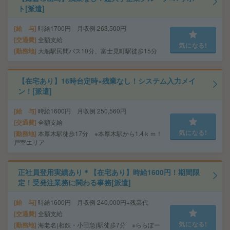
ト[派遣]
給 与
時給1700円 月収例 263,500円
交通費
全額支給
気になる!
勤務地
大船駅民間バス10分、富士見町駅徒歩15分
【在宅あり】16時台定時×残業なし！システム入力メイ
ン！[派遣]
給 与
時給1600円 月収例 250,560円
交通費
全額支給
気になる!
勤務地
本厚木駅徒歩17分 ※本厚木駅から1.4ｋｍ！
戸室エリア
正社員登用実績あり＊【在宅あり】時給1600円！期間限
定！受発注業務に関わる事務[派遣]
給 与
時給1600円 月収例 240,000円+残業代
交通費
全額支給
気になる!
勤務地
海老名(相鉄・小田急)駅徒歩7分 ※ららぽー