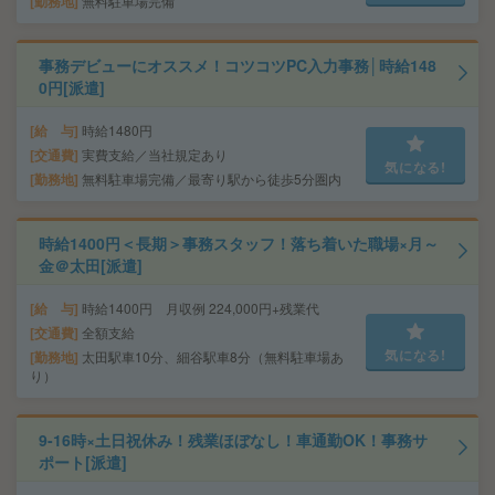
勤務地
無料駐車場完備
事務デビューにオススメ！コツコツPC入力事務│時給148
0円[派遣]
給 与
時給1480円
交通費
実費支給／当社規定あり
気になる!
勤務地
無料駐車場完備／最寄り駅から徒歩5分圏内
時給1400円＜長期＞事務スタッフ！落ち着いた職場×月～
金＠太田[派遣]
給 与
時給1400円 月収例 224,000円+残業代
交通費
全額支給
気になる!
勤務地
太田駅車10分、細谷駅車8分（無料駐車場あ
り）
9-16時×土日祝休み！残業ほぼなし！車通勤OK！事務サ
ポート[派遣]