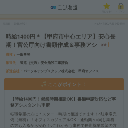
気になる!
ログイン
掲載日
2026/07/31
No.PNTSKUF26-0534754
時給1400円＊【甲府市中心エリア】安心長
期！官公庁向け書類作成＆事務アシ
派遣
職種
一般事務
派遣先
道路（交通）安全施設工事請負
派遣会社
パーソルテンプスタッフ株式会社 甲府オフィス
ここがポイント！
【時給1400円！就業時期相談OK】書類申請対応など事
務アシスタント/甲府
転職希望の方に＊スタート時期は相談できます！○駐車場完
備（無料）！オフィスカジュアルOK・通勤楽々○同じ業務
の方も入るから安心！○これからも事務で長期就業希望の方