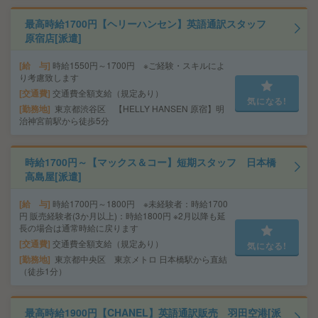
最高時給1700円【ヘリーハンセン】英語通訳スタッフ
原宿店[派遣]
給 与
時給1550円～1700円 ※ご経験・スキルによ
り考慮致します
交通費
交通費全額支給（規定あり）
気になる!
勤務地
東京都渋谷区 【HELLY HANSEN 原宿】明
治神宮前駅から徒歩5分
時給1700円～【マックス＆コー】短期スタッフ 日本橋
高島屋[派遣]
給 与
時給1700円～1800円 ※未経験者：時給1700
円 販売経験者(3か月以上)：時給1800円 ※2月以降も延
長の場合は通常時給に戻ります
交通費
交通費全額支給（規定あり）
気になる!
勤務地
東京都中央区 東京メトロ 日本橋駅から直結
（徒歩1分）
最高時給1900円【CHANEL】英語通訳販売 羽田空港[派