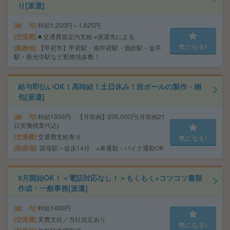
り[派遣]
給 与
時給1,200円～1,625円
交通費
■ 交通費規定内支給 ※派遣先による
気になる!
勤務地
【甲府市】甲府駅・南甲府駅・酒折駅・金手
駅・善光寺駅など勤務地多数！
給与即払いOK！高時給！土日休み！段ボールの製作・梱
包[派遣]
給 与
時給1350円 【月収例】235,000円(月収例21
日実働残業代込)
交通費
交通費支給有り
気になる!
勤務地
国母駅～徒歩14分 ※車通勤・バイク通勤OK
9月開始OK！＜電話対応なし！＞もくもく×コツコツ書類
作成・一般事務[派遣]
給 与
時給1400円
交通費
実費支給／当社規定あり
気になる!