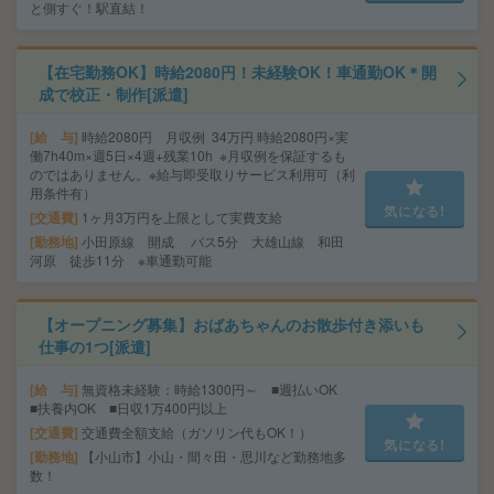
と側すぐ！駅直結！
【在宅勤務OK】時給2080円！未経験OK！車通勤OK＊開
成で校正・制作[派遣]
給 与
時給2080円 月収例 34万円 時給2080円×実
働7h40m×週5日×4週+残業10h ※月収例を保証するも
のではありません。※給与即受取りサービス利用可（利
用条件有）
気になる!
交通費
1ヶ月3万円を上限として実費支給
勤務地
小田原線 開成 バス5分 大雄山線 和田
河原 徒歩11分 ※車通勤可能
【オープニング募集】おばあちゃんのお散歩付き添いも
仕事の1つ[派遣]
給 与
無資格未経験：時給1300円～ ■週払いOK
■扶養内OK ■日収1万400円以上
交通費
交通費全額支給（ガソリン代もOK！）
気になる!
勤務地
【小山市】小山・間々田・思川など勤務地多
数！