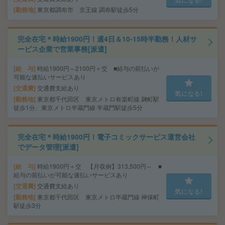
勤務地
東京都調布市 京王線 調布駅徒歩5分
完全在宅＊時給1900円！週4日＆10-15時半勤務！人材サ
ービス企業で営業事務[派遣]
給 与
時給1900円～2100円＋交 ■給与の前払いが
可能な速払いサービスあり
交通費
交通費支給あり
気になる!
勤務地
東京都千代田区 東京メトロ有楽町線 麹町駅
徒歩1分、東京メトロ半蔵門線 半蔵門駅徒歩5分
完全在宅＊時給1900円！電子コミックサービス運営会社
でデータ管理[派遣]
給 与
時給1900円＋交 【月収例】313,500円～ ■
給与の前払いが可能な速払いサービスあり
交通費
交通費支給あり
気になる!
勤務地
東京都千代田区 東京メトロ半蔵門線 神保町
駅徒歩3分