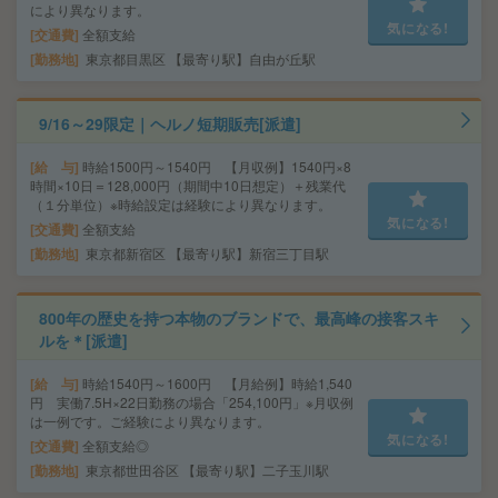
により異なります。
気になる!
交通費
全額支給
勤務地
東京都目黒区 【最寄り駅】自由が丘駅
9/16～29限定｜ヘルノ短期販売[派遣]
給 与
時給1500円～1540円 【月収例】1540円×8
時間×10日＝128,000円（期間中10日想定）＋残業代
（１分単位）※時給設定は経験により異なります。
気になる!
交通費
全額支給
勤務地
東京都新宿区 【最寄り駅】新宿三丁目駅
800年の歴史を持つ本物のブランドで、最高峰の接客スキ
ルを＊[派遣]
給 与
時給1540円～1600円 【月給例】時給1,540
円 実働7.5H×22日勤務の場合「254,100円」※月収例
は一例です。ご経験により異なります。
気になる!
交通費
全額支給◎
勤務地
東京都世田谷区 【最寄り駅】二子玉川駅