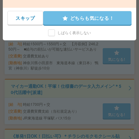
給 与
時給1,200円～1,625円
勤務地
【甲府市】甲府駅・南甲府駅・酒折駅・金手
気になる!
駅・善光寺駅など勤務地多数！
スキップ
どちらも気になる！
〈基本17時まで〉4名の大募集＊入力メインの事務[派遣]
しばらく表示しない
給 与
時給1500円～1550円＋交 【月収例】246,2
50円～ ■給与の前払いが可能な速払いサービスあり
交通費
交通費支給あり
気になる!
勤務地
神奈川県小田原市 東海道本線（東日本） 鴨
宮（神奈川）駅徒歩10分
マイカー通勤OK！平塚！仕様書のデータ入力メイン*＊5
0代活躍中[派遣]
給 与
時給1700円＋交
交通費
交通費実費支給（当社規定あり）
気になる!
勤務地
JR東海道線 平塚駅 バス15分
《単発1日OK！日払い可》＊チラシのモクモクシール貼