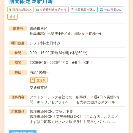
期間限定＠新川崎
職種未経験OK
交通費別途支給あり
土日祝日が休み
WEB登録OK
派遣
川崎市幸区
勤務地
鹿島田駅から徒歩4分／新川崎駅から徒歩4分
シフト制※土日休み！
曜日頻度
9:00～16:00(実働:6時間) (休憩60分)
時間
2026/9/15～2026/11/13 ★9月～OK！
期間
時給1650円
時給
交通費
交通費支給
アウトソーシング会社での一般事務。＜週4日＆実働6時
仕事内容
間！キャリアもプライベートも大事に働けるスタイル…
職種未経験OK / 英語力不要
応募資格
職種未経験OK！業界未経験OK！【こんな方におススメ！
まずはご応募ください／歓迎条件】簡単なパソコン…