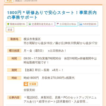
未読
掲載日
2026/08/09
1800円＊研修ありで安心スタート！事業所内
の事務サポート
職種未経験OK
交通費別途支給あり
土日祝日が休み
WEB登録OK
派遣
横浜市青葉区
勤務地
市が尾駅から徒歩16分／藤が丘(神奈川県)駅から徒歩17分
月～金（週5日） ※土日祝休み！
曜日頻度
09:00～17:30(実働7時間30分 休憩1時間)※研修期間中は
時間
時短勤務可能です！
【急募】即日～長期 ※8月～！
期間
時給1800円 月収例 270,000円+残業代
時給
交通費
全額支給
＊電話対応、来客対応、庶務＊PCのセットアップ(マニュ
仕事内容
アルあり)＊経理サポート(請求書発行・入金管理…