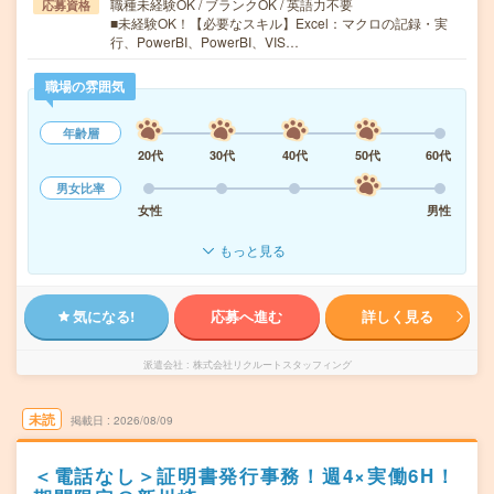
職種未経験OK / ブランクOK / 英語力不要
応募資格
■未経験OK！【必要なスキル】Excel：マクロの記録・実
行、PowerBI、PowerBI、VIS…
職場の雰囲気
年齢層
20代
30代
40代
50代
60代
男女比率
女性
男性
もっと見る
気になる!
応募へ進む
詳しく見る
派遣会社
株式会社リクルートスタッフィング
未読
掲載日
2026/08/09
＜電話なし＞証明書発行事務！週4×実働6H！