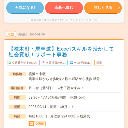
気になる!
応募へ進む
詳しく見る
派遣会社
株式会社マイナビワークス(マイナビスタッフ)
未読
掲載日
2026/08/09
【桜木町・馬車道】Excelスキルを活かして
社会貢献！サポート事務
交通費別途支給あり
土日祝日が休み
WEB登録OK
派遣
横浜市中区
勤務地
馬車道駅から徒歩8分／桜木町駅から徒歩16分
月～金（週5日） ※土日祝やすみ！
曜日頻度
09:30～17:15(実働7時間 休憩45分)
時間
2026/09/14～長期 ※9月～！
期間
時給1600円 月収例 224,000円+残業代
時給
交通費