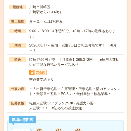
川崎市川崎区
勤務地
川崎駅からバス40分
月～金 ※土日祝休み
曜日頻度
9:00～18:00 ※休憩60分。※9時～17時の勤務もありま
時間
す。
2026/08/17～長期 ※開始日はご相談可能です！ ※8月
期間
～！
時給1750円＋交 【月収例】365,312円～ ■給与の前払
時給
いが可能な速払いサービスあり
交通費
交通費支給あり
＊入出荷伝票処理＊在庫管理＊伝票処理＊部内アシスタン
仕事内容
ト＊受領書の整理＊PC入力＊受付業務＊検品業務＊…
職種未経験OK / ブランクOK / 英語力不要
応募資格
未経験OK！ #初めての派遣歓迎
職場の雰囲気