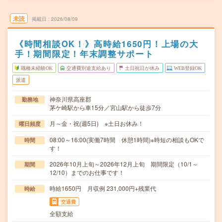
未読
掲載日
2026/08/09
《時間相談OK！》高時給1650円！上場の大
手！期間限定！年末調整サポート
職種未経験OK
交通費別途支給あり
土日祝日が休み
WEB登録OK
派遣
神奈川県高座郡
勤務地
茅ケ崎駅から車15分／宮山駅から徒歩7分
月～金・祝(週5日) ※土日お休み！
曜日頻度
08:00～16:00(実働7時間 休憩1時間)※時短の相談もOKで
時間
す！
2026年10月上旬～2026年12月上旬 期間限定（10/1～
期間
12/10）までのお仕事です！
時給1650円 月収例 231,000円+残業代
時給
交通費
全額支給