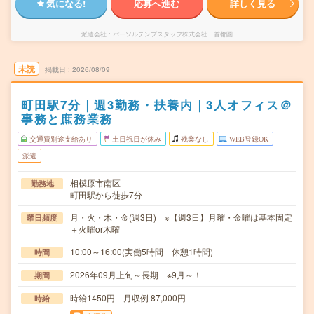
気になる!
応募へ進む
詳しく見る
派遣会社
パーソルテンプスタッフ株式会社 首都圏
未読
掲載日
2026/08/09
町田駅7分｜週3勤務・扶養内｜3人オフィス＠
事務と庶務業務
交通費別途支給あり
土日祝日が休み
残業なし
WEB登録OK
派遣
相模原市南区
勤務地
町田駅から徒歩7分
月・火・木・金(週3日) ※【週3日】月曜・金曜は基本固定
曜日頻度
＋火曜or木曜
10:00～16:00(実働5時間 休憩1時間)
時間
2026年09月上旬～長期 ※9月～！
期間
時給1450円 月収例 87,000円
時給