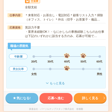
交通費
全額支給
＊来客対応・お茶出し・電話対応＊顧客リスト入力＊掃除
仕事内容
（オフィス、トイレ）＊外出（切手・お茶菓子・備品…
英語力不要
応募資格
・業界未経験OK！・なにかしらの事務経験こちらのお仕事
は下記のいずれかに該当する方のみ、応募が可能で…
職場の雰囲気
年齢層
20代
30代
40代
50代
60代
男女比率
女性
男性
もっと見る
気になる!
応募へ進む
詳しく見る
派遣会社
パーソルテンプスタッフ株式会社 首都圏