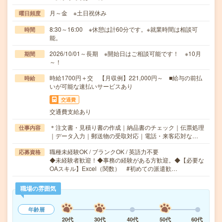
月～金 ※土日祝休み
曜日頻度
8:30～16:00 ※休憩は計60分です。※就業時間は相談可
時間
能。
2026/10/01～長期 ※開始日はご相談可能です！ ※10月
期間
～！
時給1700円＋交 【月収例】221,000円～ ■給与の前払
時給
いが可能な速払いサービスあり
交通費
交通費支給あり
＊注文書・見積り書の作成｜納品書のチェック｜伝票処理
仕事内容
｜データ入力｜郵送物の受取対応｜電話・来客応対な…
職種未経験OK / ブランクOK / 英語力不要
応募資格
◆未経験者歓迎！◆事務の経験がある方歓迎。◆【必要な
OAスキル】Excel（関数） #初めての派遣歓…
職場の雰囲気
年齢層
20代
30代
40代
50代
60代