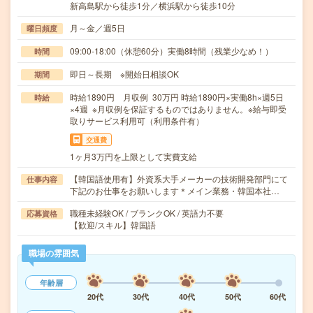
新高島駅から徒歩1分／横浜駅から徒歩10分
月～金／週5日
曜日頻度
09:00-18:00（休憩60分）実働8時間（残業少なめ！）
時間
即日～長期 ※開始日相談OK
期間
時給1890円 月収例 30万円 時給1890円×実働8h×週5日
時給
×4週 ※月収例を保証するものではありません。※給与即受
取りサービス利用可（利用条件有）
交通費
1ヶ月3万円を上限として実費支給
【韓国語使用有】外資系大手メーカーの技術開発部門にて
仕事内容
下記のお仕事をお願いします＊メイン業務・韓国本社…
職種未経験OK / ブランクOK / 英語力不要
応募資格
【歓迎/スキル】韓国語
職場の雰囲気
年齢層
20代
30代
40代
50代
60代