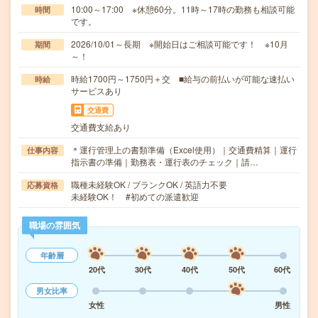
10:00～17:00 ※休憩60分。11時～17時の勤務も相談可能
時間
です。
2026/10/01～長期 ※開始日はご相談可能です！ ※10月
期間
～！
時給1700円～1750円＋交 ■給与の前払いが可能な速払い
時給
サービスあり
交通費
交通費支給あり
＊運行管理上の書類準備（Excel使用）｜交通費精算｜運行
仕事内容
指示書の準備｜勤務表・運行表のチェック｜請…
職種未経験OK / ブランクOK / 英語力不要
応募資格
未経験OK！ #初めての派遣歓迎
職場の雰囲気
年齢層
20代
30代
40代
50代
60代
男女比率
女性
男性