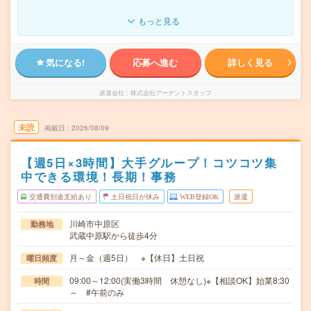
もっと見る
気になる!
応募へ進む
詳しく見る
派遣会社
株式会社アーデントスタッフ
未読
掲載日
2026/08/09
【週5日×3時間】大手グループ！コツコツ集
中できる環境！長期！事務
交通費別途支給あり
土日祝日が休み
WEB登録OK
派遣
川崎市中原区
勤務地
武蔵中原駅から徒歩4分
月～金（週5日） ※【休日】土日祝
曜日頻度
09:00～12:00(実働3時間 休憩なし)※【相談OK】始業8:30
時間
～ #午前のみ