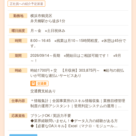
正社員への紹介予定派遣
横浜市鶴見区
勤務地
弁天橋駅から徒歩1分
月～金 ※土日祝休み
曜日頻度
8:00～16:45 ※残業は月10～15時間程度。※休憩は45分で
時間
す。
2026/09/14～長期 ※開始日はご相談可能です！ ※9月
期間
～！
時給1700円＋交 【月収例】303,875円～ ■給与の前払
時給
いが可能な速払いサービスあり
交通費
交通費支給あり
＊情報集計｜全国事業所のスキル情報収集｜業務目標管理
仕事内容
制度の運用アシスタント｜登用判定システムの運用｜…
ブランクOK / 英語力不要
応募資格
◆業界経験問いません！◆データ入力の経験がある方
◆【必要なOAスキル】Excel（マクロ・モジュール…