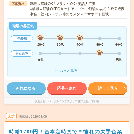
職種未経験OK / ブランクOK / 英語力不要
応募資格
※業界未経験OKPCセットアップのご経験のある方歓迎総務
事務・社内システム等のカスタマーサポート経験…
職場の雰囲気
年齢層
20代
30代
40代
50代
60代
男女比率
女性
男性
もっと見る
気になる!
応募へ進む
詳しく見る
派遣会社
パーソルテンプスタッフ株式会社 首都圏
未読
掲載日
2026/08/09
時給1700円！基本定時まで＊憧れの大手企業