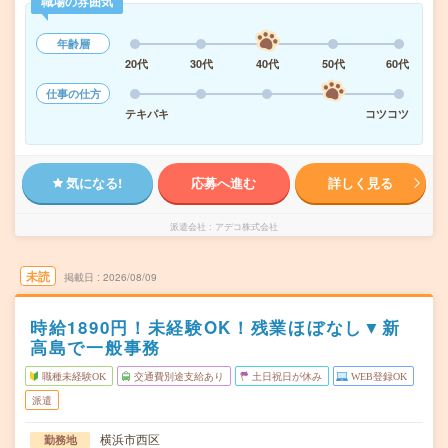
職場の雰囲気
年齢層
20代
30代
40代
50代
60代
仕事の仕方
テキパキ
コツコツ
気になる!
応募へ進む
詳しく見る
派遣会社
アデコ株式会社
未読
掲載日
2026/08/09
時給1890円！未経験OK！残業ほぼなし▼新
高島で一般事務
職種未経験OK
交通費別途支給あり
土日祝日が休み
WEB登録OK
派遣
横浜市西区
勤務地