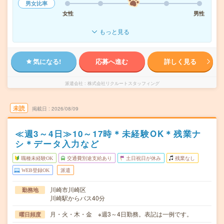
男女比率
女性
男性
もっと見る
気になる!
応募へ進む
詳しく見る
派遣会社
株式会社リクルートスタッフィング
未読
掲載日
2026/08/09
≪週3～4日≫10～17時＊未経験OK＊残業ナ
シ＊データ入力など
職種未経験OK
交通費別途支給あり
土日祝日が休み
残業なし
WEB登録OK
派遣
川崎市川崎区
勤務地
川崎駅からバス40分
月・火・木・金 ※週3～4日勤務。表記は一例です。
曜日頻度