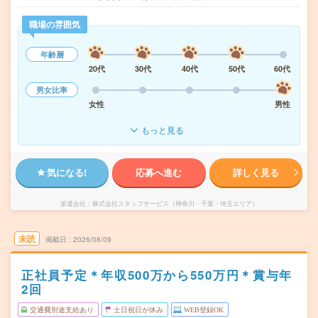
職場の雰囲気
年齢層
20代
30代
40代
50代
60代
男女比率
女性
男性
もっと見る
気になる!
応募へ進む
詳しく見る
派遣会社
株式会社スタッフサービス（神奈川・千葉・埼玉エリア）
未読
掲載日
2026/08/09
正社員予定＊年収500万から550万円＊賞与年
2回
交通費別途支給あり
土日祝日が休み
WEB登録OK