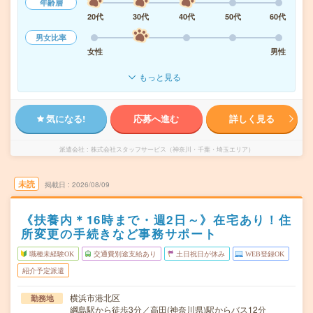
年齢層
20代
30代
40代
50代
60代
男女比率
女性
男性
もっと見る
気になる!
応募へ進む
詳しく見る
派遣会社
株式会社スタッフサービス（神奈川・千葉・埼玉エリア）
未読
掲載日
2026/08/09
《扶養内＊16時まで・週2日～》在宅あり！住
所変更の手続きなど事務サポート
職種未経験OK
交通費別途支給あり
土日祝日が休み
WEB登録OK
紹介予定派遣
横浜市港北区
勤務地
綱島駅から徒歩3分／高田(神奈川県)駅からバス12分