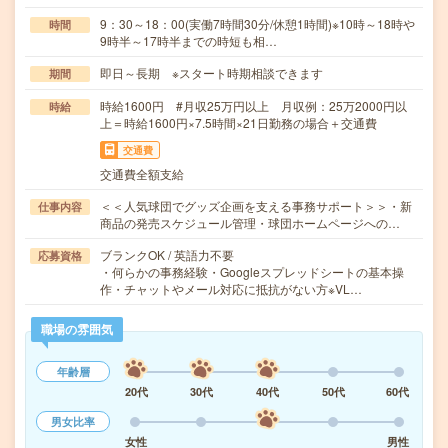
9：30～18：00(実働7時間30分/休憩1時間)※10時～18時や
時間
9時半～17時半までの時短も相…
即日～長期 ※スタート時期相談できます
期間
時給1600円 #月収25万円以上 月収例：25万2000円以
時給
上＝時給1600円×7.5時間×21日勤務の場合＋交通費
交通費
交通費全額支給
＜＜人気球団でグッズ企画を支える事務サポート＞＞・新
仕事内容
商品の発売スケジュール管理・球団ホームページへの…
ブランクOK / 英語力不要
応募資格
・何らかの事務経験・Googleスプレッドシートの基本操
作・チャットやメール対応に抵抗がない方※VL…
職場の雰囲気
年齢層
20代
30代
40代
50代
60代
男女比率
女性
男性