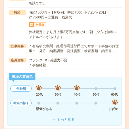
相談です。
時給1500円 ※【月収例】時給1500円×7.25h×20日＝
時給
217500円＋交通費・残業代
交通費
弊社規定により月上限3万円支給です。朝・夕方は無料シ
ャトルバスがあります。
＊有名研究機関・経理部調達部門にてサポート事務のお仕
仕事内容
事＊・発注・納期調整・発注書類・検査書類・納品書…
ブランクOK / 英語力不要
応募資格
＊事務経験
職場の雰囲気
年齢層
20代
30代
40代
50代
60代
職場の様子
活気がある
しずか
もっと見る