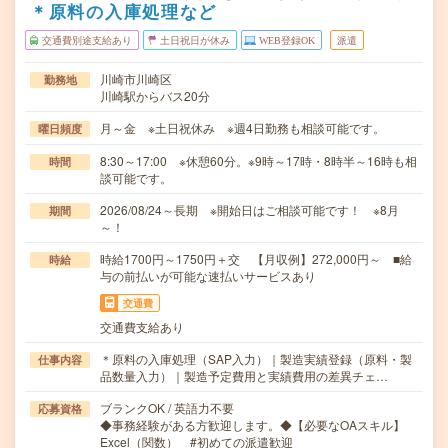
＊原料の入庫処理など
交通費別途支給あり
土日祝日が休み
WEB登録OK
派遣
川崎市川崎区
勤務地
川崎駅からバス20分
月～金 ※土日祝休み ※週4日勤務も相談可能です。
曜日頻度
8:30～17:00 ※休憩60分。※9時～17時・8時半～16時も相
時間
談可能です。
2026/08/24～長期 ※開始日はご相談可能です！ ※8月
期間
～！
時給1700円～1750円＋交 【月収例】272,000円～ ■給
時給
与の前払いが可能な速払いサービスあり
交通費
交通費支給あり
＊原料の入庫処理（SAP入力）｜製造実績登録（原料・製
仕事内容
品数量入力）｜製造予定費用と実績費用の差異チェ…
ブランクOK / 英語力不要
応募資格
◆事務経験がある方歓迎します。◆【必要なOAスキル】
Excel（関数） #初めての派遣歓迎