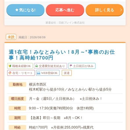
気になる!
応募へ進む
詳しく見る
派遣会社
日総ブレイン株式会社
未読
掲載日
2026/08/09
週1在宅！みなとみらい！8月～*事務のお仕
事！高時給1700円
職種未経験OK
交通費別途支給あり
土日祝日が休み
在宅・リモート
WEB登録OK
派遣
横浜市西区
勤務地
桜木町駅から徒歩10分／みなとみらい駅から徒歩5分
月～金（週5日／土日祝休み） ※土日祝休み！
曜日頻度
9:00～17:30(実働7時間30分 休憩1時間)
時間
【急募】即日～長期 ※8月～OK！
期間
時給1700円 ※月収例 255,000円+残業代
時給