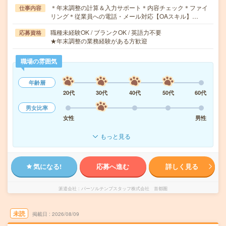
＊年末調整の計算＆入力サポート＊内容チェック＊ファイ
仕事内容
リング＊従業員への電話・メール対応【OAスキル】…
職種未経験OK / ブランクOK / 英語力不要
応募資格
★年末調整の業務経験がある方歓迎
職場の雰囲気
年齢層
20代
30代
40代
50代
60代
男女比率
女性
男性
もっと見る
気になる!
応募へ進む
詳しく見る
派遣会社
パーソルテンプスタッフ株式会社 首都圏
未読
掲載日
2026/08/09