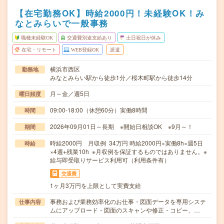
【在宅勤務OK】時給2000円！未経験OK！み
なとみらいで一般事務
職種未経験OK
交通費別途支給あり
土日祝日が休み
在宅・リモート
WEB登録OK
派遣
横浜市西区
勤務地
みなとみらい駅から徒歩1分／桜木町駅から徒歩14分
月～金／週5日
曜日頻度
09:00-18:00（休憩60分）実働8時間
時間
2026年09月01日～長期 ※開始日相談OK ※9月～！
期間
時給2000円 月収例 34万円 時給2000円×実働8h×週5日
時給
×4週+残業10h ※月収例を保証するものではありません。※
給与即受取りサービス利用可（利用条件有）
交通費
1ヶ月3万円を上限として実費支給
事務および業務効率化のお仕事・図面データを専用システ
仕事内容
ムにアップロード・図面のスキャンや修正・コピー、…