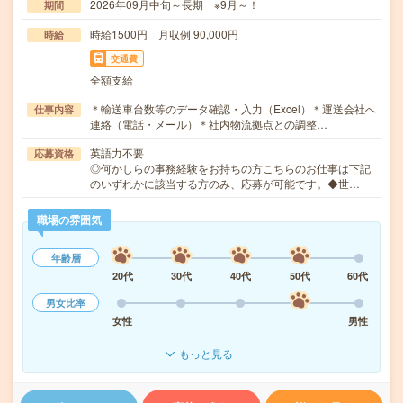
2026年09月中旬～長期 ※9月～！
期間
時給1500円 月収例 90,000円
時給
交通費
全額支給
＊輸送車台数等のデータ確認・入力（Excel）＊運送会社へ
仕事内容
連絡（電話・メール）＊社内物流拠点との調整…
英語力不要
応募資格
◎何かしらの事務経験をお持ちの方こちらのお仕事は下記
のいずれかに該当する方のみ、応募が可能です。◆世…
職場の雰囲気
年齢層
20代
30代
40代
50代
60代
男女比率
女性
男性
もっと見る