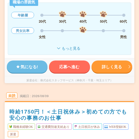
職場の雰囲気
年齢層
20代
30代
40代
50代
60代
男女比率
女性
男性
もっと見る
気になる!
応募へ進む
詳しく見る
派遣会社
株式会社スタッフサービス（神奈川・千葉・埼玉エリア）
未読
掲載日
2026/08/09
時給1750円！＜土日祝休み＞初めての方でも
安心の事務のお仕事
職種未経験OK
交通費別途支給あり
土日祝日が休み
WEB登録OK
派遣