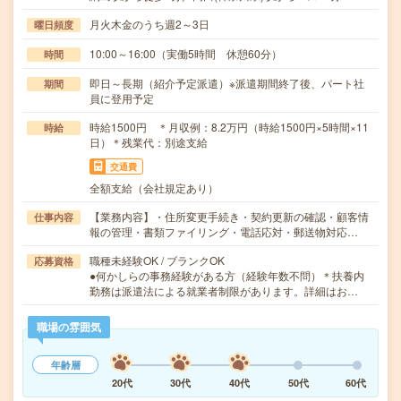
月火木金のうち週2～3日
曜日頻度
10:00～16:00（実働5時間 休憩60分）
時間
即日～長期（紹介予定派遣）※派遣期間終了後、パート社
期間
員に登用予定
時給1500円 ＊月収例：8.2万円（時給1500円×5時間×11
時給
日）＊残業代：別途支給
交通費
全額支給（会社規定あり）
【業務内容】・住所変更手続き・契約更新の確認・顧客情
仕事内容
報の管理・書類ファイリング・電話応対・郵送物対応…
職種未経験OK / ブランクOK
応募資格
●何かしらの事務経験がある方（経験年数不問）＊扶養内
勤務は派遣法による就業者制限があります。詳細はお…
職場の雰囲気
年齢層
20代
30代
40代
50代
60代