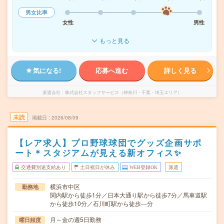
男女比率
女性
男性
もっと見る
気になる!
応募へ進む
詳しく見る
派遣会社
株式会社スタッフサービス（神奈川・千葉・埼玉エリア）
未読
掲載日
2026/08/09
【レア求人】プロ野球球団でグッズ企画サポ
ート＊スタジアムが見える新オフィス✨
交通費別途支給あり
土日祝日が休み
WEB登録OK
派遣
横浜市中区
勤務地
関内駅から徒歩1分／日本大通り駅から徒歩7分／馬車道駅
から徒歩10分／石川町駅から徒歩---分
月～金の週5日勤務
曜日頻度