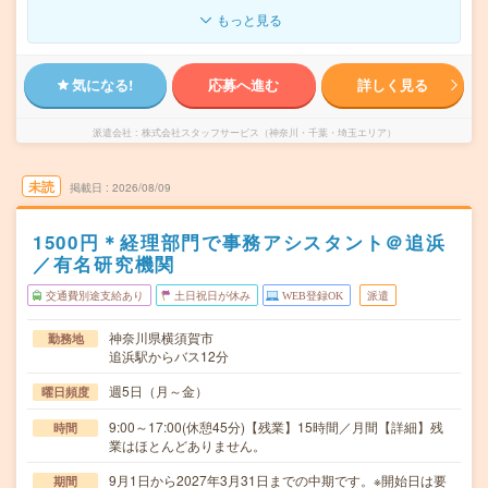
もっと見る
気になる!
応募へ進む
詳しく見る
派遣会社
株式会社スタッフサービス（神奈川・千葉・埼玉エリア）
未読
掲載日
2026/08/09
1500円＊経理部門で事務アシスタント＠追浜
／有名研究機関
交通費別途支給あり
土日祝日が休み
WEB登録OK
派遣
神奈川県横須賀市
勤務地
追浜駅からバス12分
週5日（月～金）
曜日頻度
9:00～17:00(休憩45分)【残業】15時間／月間【詳細】残
時間
業はほとんどありません。
9月1日から2027年3月31日までの中期です。※開始日は要
期間