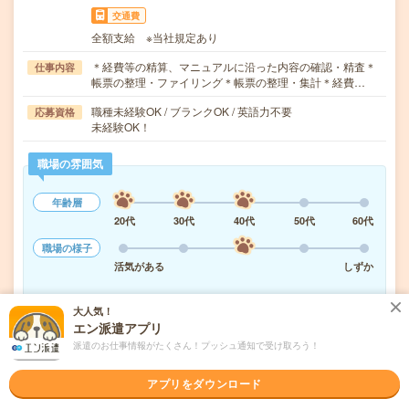
交通費
全額支給 ※当社規定あり
＊経費等の精算、マニュアルに沿った内容の確認・精査＊
仕事内容
帳票の整理・ファイリング＊帳票の整理・集計＊経費…
職種未経験OK / ブランクOK / 英語力不要
応募資格
未経験OK！
職場の雰囲気
年齢層
20代
30代
40代
50代
60代
職場の様子
活気がある
しずか
もっと見る
大人気！
エン派遣アプリ
派遣のお仕事情報がたくさん！プッシュ通知で受け取ろう！
気になる!
応募へ進む
詳しく見る
アプリをダウンロード
派遣会社
パーソルエクセルHRパートナーズ株式会社