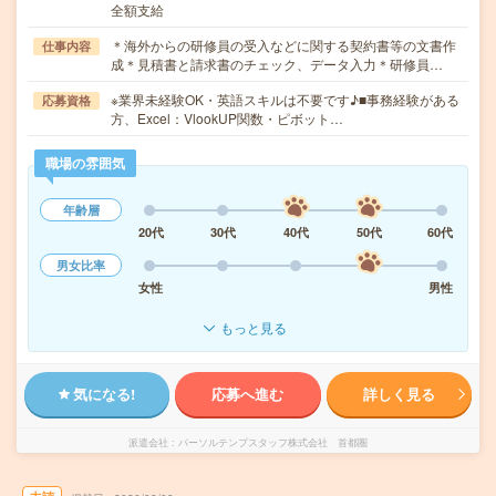
全額支給
＊海外からの研修員の受入などに関する契約書等の文書作
仕事内容
成＊見積書と請求書のチェック、データ入力＊研修員…
※業界未経験OK・英語スキルは不要です♪■事務経験がある
応募資格
方、Excel：VlookUP関数・ピボット…
職場の雰囲気
年齢層
20代
30代
40代
50代
60代
男女比率
女性
男性
もっと見る
気になる!
応募へ進む
詳しく見る
派遣会社
パーソルテンプスタッフ株式会社 首都圏