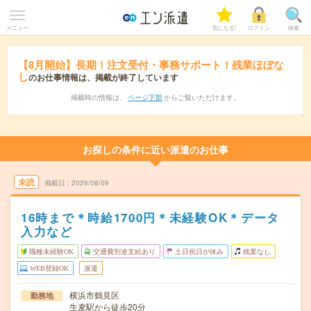
メニュー
気になる!
ログイン
検索
【8月開始】長期！注文受付・事務サポート！残業ほぼな
し
のお仕事情報は、掲載が終了しています
掲載時の情報は、
ページ下部
からご覧いただけます。
お探しの条件に近い派遣のお仕事
未読
掲載日
2026/08/09
16時まで＊時給1700円＊未経験OK＊データ
入力など
職種未経験OK
交通費別途支給あり
土日祝日が休み
残業なし
WEB登録OK
派遣
横浜市鶴見区
勤務地
生麦駅から徒歩20分