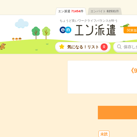
エン派遣
71454
件
エンバイト
82531
件
ちょうど良いワークライフバランスが叶う
関東版
気になる！リスト
0
保存し
《
未読