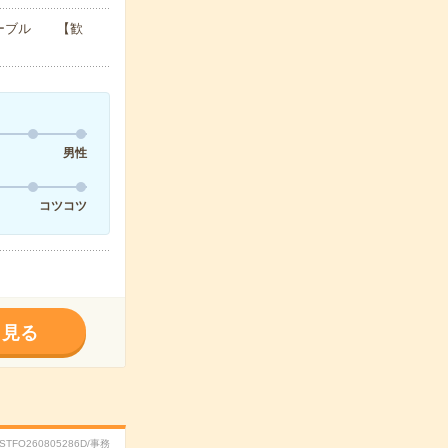
トテーブル 【歓
男性
コツコツ
く見る
RSTFO260805286D/事務