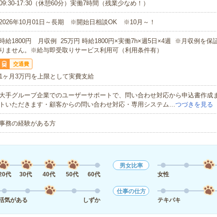
09:30-17:30（休憩60分）実働7時間（残業少なめ！）
2026年10月01日～長期 ※開始日相談OK ※10月～！
時給1800円 月収例 25万円 時給1800円×実働7h×週5日×4週 ※月収例を
りません。※給与即受取りサービス利用可（利用条件有）
交通費
1ヶ月3万円を上限として実費支給
大手グループ企業でのユーザーサポートで、問い合わせ対応から申込書作成
トいただきます・顧客からの問い合わせ対応・専用システム…
つづきを見る
事務の経験がある方
男女比率
20代
30代
40代
50代
60代
女性
仕事の仕方
活気がある
しずか
テキパキ