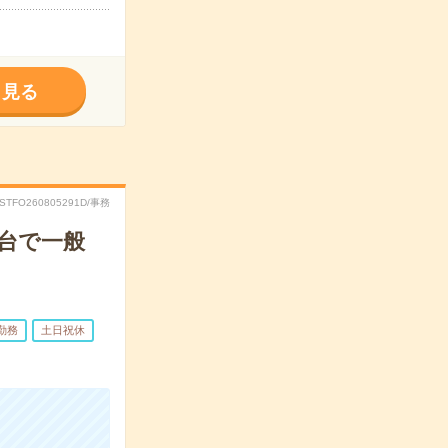
く見る
RSTFO260805291D/事務
初台で一般
勤務
土日祝休