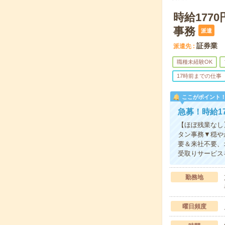
時給177
事務
派遣
証券業
派遣先
職種未経験OK
17時前までの仕事
ここがポイント
急募！時給1
【ほぼ残業なし
タン事務▼穏や
要＆来社不要、
受取りサービス
勤務地
曜日頻度