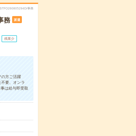
RSTFO260805294D/事務
事務
派遣
残業少
フの方ご活躍
社不要、オンラ
仕事は給与即受取