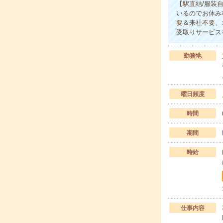
【駅直結/服装
いるのでお休み
要＆来社不要、
受取りサービス
勤務地
曜日頻度
時間
期間
時給
仕事内容