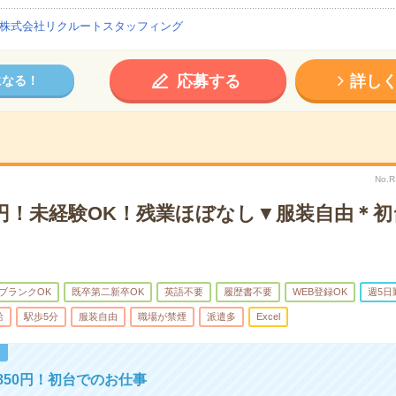
株式会社リクルートスタッフィング
応募する
詳し
になる！
No.
0円！未経験OK！残業ほぼなし▼服装自由＊
ブランクOK
既卒第二新卒OK
英語不要
履歴書不要
WEB登録OK
週5日
給
駅歩5分
服装自由
職場が禁煙
派遣多
Excel
！
850円！初台でのお仕事