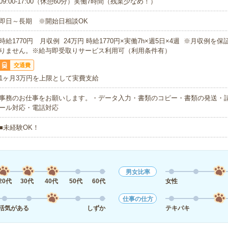
09:00-17:00（休憩60分）実働7時間（残業少なめ！）
即日～長期 ※開始日相談OK
時給1770円 月収例 24万円 時給1770円×実働7h×週5日×4週 ※月収例を
りません。※給与即受取りサービス利用可（利用条件有）
交通費
1ヶ月3万円を上限として実費支給
事務のお仕事をお願いします。・データ入力・書類のコピー・書類の発送・
ール対応・電話対応
■未経験OK！
男女比率
20代
30代
40代
50代
60代
女性
仕事の仕方
活気がある
しずか
テキパキ