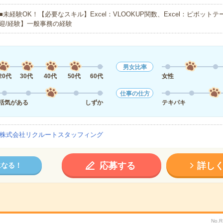
■未経験OK！【必要なスキル】Excel：VLOOKUP関数、Excel：ピボッ
迎/経験】一般事務の経験
男女比率
20代
30代
40代
50代
60代
女性
仕事の仕方
活気がある
しずか
テキパキ
株式会社リクルートスタッフィング
応募する
詳し
になる！
No.