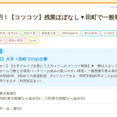
No.
00円！【コツコツ】残業ほぼなし▼田町で一般
卒第二新卒OK
英語不要
履歴書不要
WEB登録OK
週5日勤務
土日祝休
5分
職場が禁煙
Excel
！
0円】大手！田町でのお仕事
め！】【大手グループ企業にて入力メインのコツコツ事務】▼・弊社スタッ
ホームで教える環境バッチリ！お休みの取りやすい環境！＊履歴書不要＆来
eb登録OK #初めての派遣歓迎 #コツコツできる #WEB登録OK※このお
用できます（利用規定あり）。
東京都港区
田町(東京都)駅から徒歩5分／三田(東京都)駅から徒歩3分
月～金／週5日