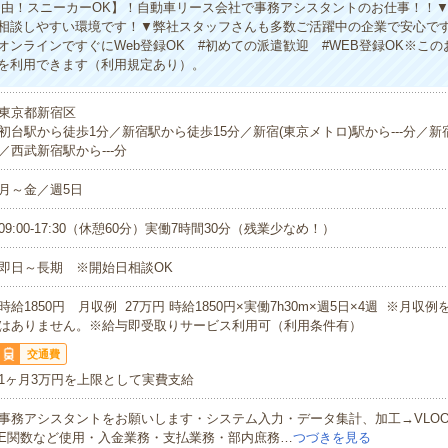
自由！スニーカーOK】！自動車リース会社で事務アシスタントのお仕事！！
相談しやすい環境です！▼弊社スタッフさんも多数ご活躍中の企業で安心で
オンラインですぐにWeb登録OK #初めての派遣歓迎 #WEB登録OK※こ
を利用できます（利用規定あり）。
東京都新宿区
初台駅から徒歩1分／新宿駅から徒歩15分／新宿(東京メトロ)駅から---分／新宿
／西武新宿駅から---分
月～金／週5日
09:00-17:30（休憩60分）実働7時間30分（残業少なめ！）
即日～長期 ※開始日相談OK
時給1850円 月収例 27万円 時給1850円×実働7h30m×週5日×4週 ※月収
はありません。※給与即受取りサービス利用可（利用条件有）
交通費
1ヶ月3万円を上限として実費支給
事務アシスタントをお願いします・システム入力・データ集計、加工→VLOOK・
E関数など使用・入金業務・支払業務・部内庶務…
つづきを見る