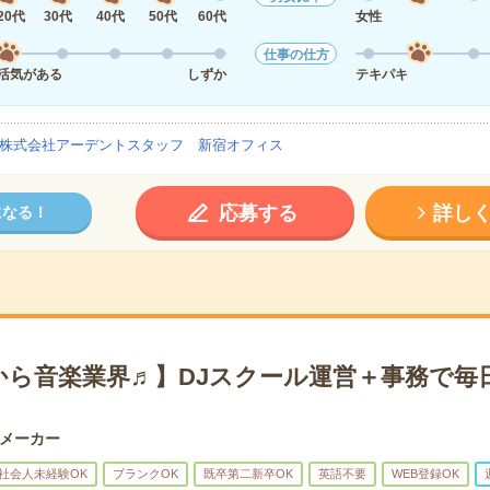
20代
30代
40代
50代
60代
女性
仕事の仕方
活気がある
しずか
テキパキ
株式会社アーデントスタッフ 新宿オフィス
応募する
詳し
になる！
から音楽業界♬】DJスクール運営＋事務で毎
メーカー
社会人未経験OK
ブランクOK
既卒第二新卒OK
英語不要
WEB登録OK