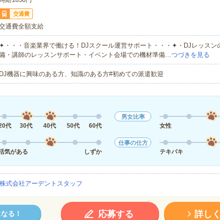
交通費
交通費全額支給
✦・・・音楽業界で働ける！DJスクール運営サポート・・・✦・DJレッスン
備・講師のレッスンサポート・イベント会場での機材準備…
つづきを見る
DJ機器に興味のある方、知識のある方#初めての派遣歓迎
男女比率
20代
30代
40代
50代
60代
女性
仕事の仕方
活気がある
しずか
テキパキ
株式会社アーデントスタッフ
応募する
詳し
になる！