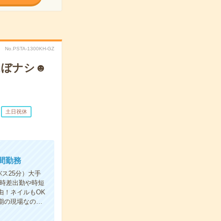
No.PSTA-1300KH-GZ
ほぼナシ☻
土日祝休
間勤務
ス25分）大手
）時差出勤や時短
由！ネイルもOK
期の現場なの…