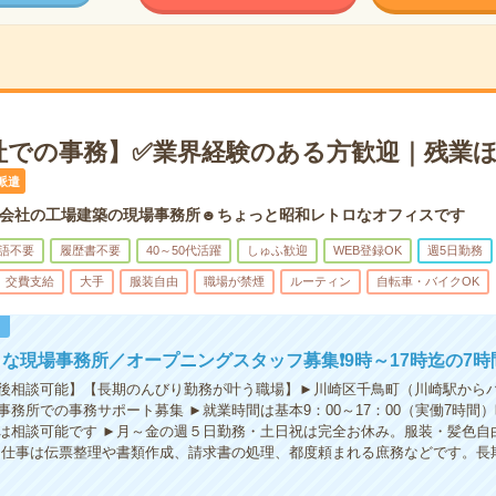
社での事務】✅業界経験のある方歓迎｜残業
派遣
会社の工場建築の現場事務所☻ちょっと昭和レトロなオフィスです
語不要
履歴書不要
40～50代活躍
しゅふ歓迎
WEB登録OK
週5日勤務
交費支給
大手
服装自由
職場が禁煙
ルーティン
自転車・バイクOK
！
な現場事務所／オープニングスタッフ募集❗️9時～17時迄の7時
後相談可能】【長期のんびり勤務が叶う職場】►川崎区千鳥町（川崎駅からバ
事務所での事務サポート募集 ►就業時間は基本9：00～17：00（実働7時間
は相談可能です ►月～金の週５日勤務・土日祝は完全お休み。服装・髪色自
►仕事は伝票整理や書類作成、請求書の処理、都度頼まれる庶務などです。長