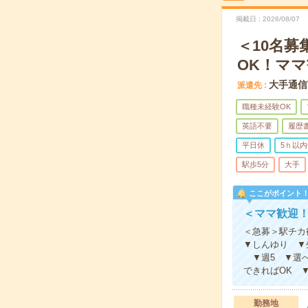
掲載日
2026/08/07
＜10名募
OK！マ
大手通信
派遣先
職種未経験OK
英語不要
履歴
平日休
5ｈ以内
駅歩5分
大手
ここがポイント
＜ママ歓迎！
＜急募＞駅チカ
▼しんゆり ▼
▼週5 ▼選べ
できればOK 
勤務地