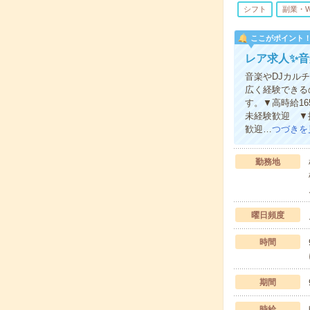
シフト
副業・
ここがポイント
レア求人✨
音楽やDJカル
広く経験できる
す。▼高時給1
未経験歓迎 ▼
歓迎…
つづきを
勤務地
曜日頻度
時間
期間
時給