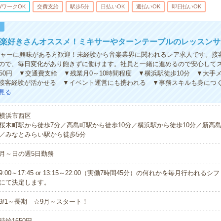
WワークOK
交費支給
駅歩5分
日払いOK
週払いOK
即日払いOK
！
音楽好きさんオススメ！ミキサーやターンテーブルのレッスンサ
チャーに興味がある方歓迎！未経験から音楽業界に関われるレア求人です。接
ので、毎日変化があり飽きずに働けます。社員と一緒に進めるので安心して
650円 ▼交通費支給 ▼残業月0～10時間程度 ▼横浜駅徒歩10分 ▼大手
接客経験が活かせる ▼イベント運営にも携われる ▼事務スキルも身につ
見る
横浜市西区
桜木町駅から徒歩7分／高島町駅から徒歩10分／横浜駅から徒歩10分／新高島
／みなとみらい駅から徒歩5分
月～日の週5日勤務
9:00～17:45 or 13:15～22:00（実働7時間45分）の何れかを毎月行われる
にて決定します。
9/1～長期 ☆9月～スタート！
時給1650円