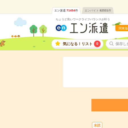
エン派遣
71454
件
エンバイト
82531
件
ちょうど良いワークライフバランスが叶う
関東版
気になる！リスト
0
保存し
未読