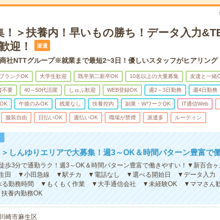
集！＞扶養内！早いもの勝ち！データ入力&TE
マ歓迎！
派遣
商社NTTグループ※就業まで最短2~3日！優しいスタッフがヒアリング
ブランクOK
大学生歓迎
既卒第二新卒OK
10名以上の大量募集
友達と一緒O
書不要
40～50代活躍
しゅふ歓迎
WEB登録OK
週2～3日勤務
週4日勤務
OK
午後のみOK
残業なし
扶養控内
副業・WワークOK
IT通信Web
服装自由
日払いOK
週払いOK
職場が禁煙
派遣多
ルーティン
！
＞しんゆりエリアで大募集！週3～OK＆時間パターン豊富で
徒歩3分で通勤ラク！週3～OK＆時間パターン豊富で働きやすい！▼新百合
生田 ▼小田急線 ▼駅チカ ▼電話なし ▼選べる開始日 ▼データ入力 
る勤務時間 ▼もくもく作業 ▼大手通信会社 ▼未経験OK ▼ママさん歓
▼扶養内勤務OK
川崎市麻生区