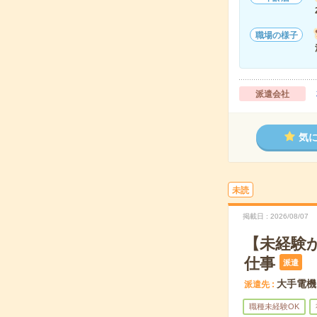
職場の様子
派遣会社
気
未読
掲載日
2026/08/07
【未経験
仕事
派遣
大手電機
派遣先
職種未経験OK