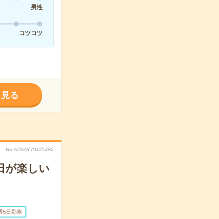
男性
コツコツ
く見る
No.ADSAY70425JR2
日が楽しい
週5日勤務