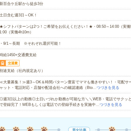
新百合ケ丘駅から徒歩3分
土日含む週3日～OK！
★シフトパターンは2つ！ご希望をお伝えください！★・08:50～14:00（実働5h
1:00（実働4h10m）
・9/1～長期 ※それぞれ選択可能！
時給1450+交通費支給
交通費
別途支給（社内規定あり）
≪大量募集！≫週3～OK＆時間パターン豊富でママも働きやすい！・宅配サ
ャット・電話対応・店舗や配送会社への確認連絡（Bto…
つづきを見る
◎週3日以上の勤務◎土日いづれか勤務が可能な方＼＼WEB・電話でサクッ
で登録完了！WEBもしくは電話での登録手続きを実施中…
つづきを見る
男女比率