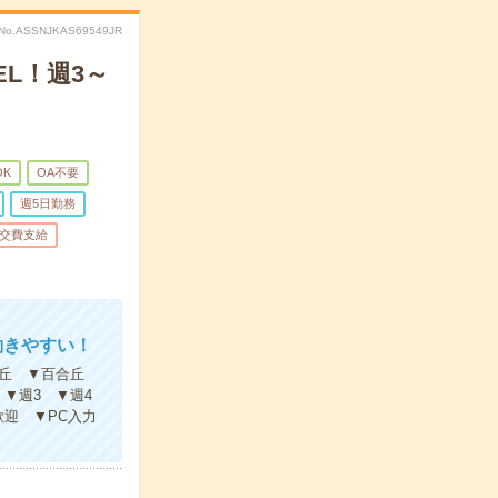
No.ASSNJKAS69549JR
L！週3～
K
OA不要
週5日勤務
交費支給
働きやすい！
ヶ丘 ▼百合丘
▼週3 ▼週4
迎 ▼PC入力