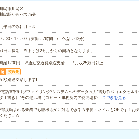
川崎市川崎区
川崎駅からバス25分
【平日のみ】月～金
9：00～17：00（実働：7時間 / 休憩：60分）
即日～長期 ※まずは2カ月からの契約となります。
時給1700円 ※通勤交通費別途支給 #月収25万円以上
交通費
全額別途支給します❗️
*電話来客対応*ファイリング*システムへのデータ入力*書類作成（エクセル
タ上書き）*その他庶務（コピー・事務所内の簡易清掃…
つづきを見る
*都度頼まれる業務でも臨機応変に対応できる方染髪・ネイルもOKです！お
ください☺︎