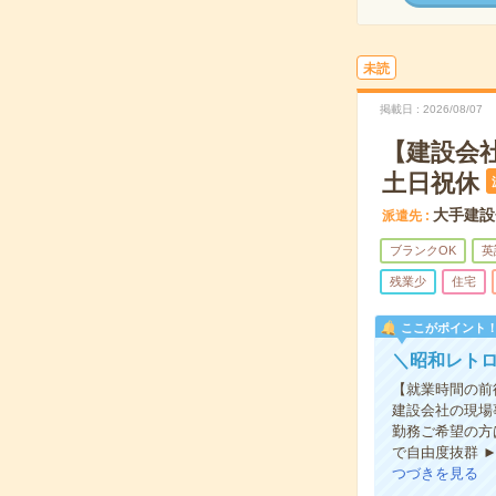
未読
掲載日
2026/08/07
【建設会
土日祝休
大手建設
派遣先
ブランクOK
英
残業少
住宅
ここがポイント
＼昭和レトロ
【就業時間の前
建設会社の現場
勤務ご希望の方
で自由度抜群 
つづきを見る