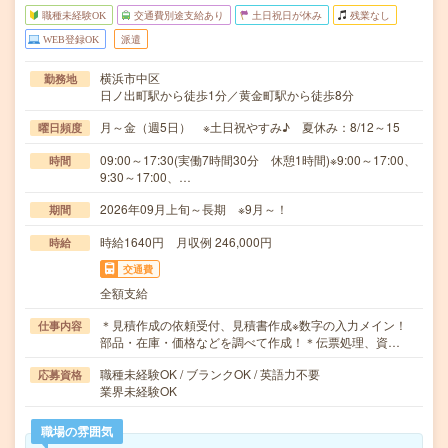
職種未経験OK
交通費別途支給あり
土日祝日が休み
残業なし
WEB登録OK
派遣
横浜市中区
勤務地
日ノ出町駅から徒歩1分／黄金町駅から徒歩8分
月～金（週5日） ※土日祝やすみ♪ 夏休み：8/12～15
曜日頻度
09:00～17:30(実働7時間30分 休憩1時間)※9:00～17:00、
時間
9:30～17:00、…
2026年09月上旬～長期 ※9月～！
期間
時給1640円 月収例 246,000円
時給
交通費
全額支給
＊見積作成の依頼受付、見積書作成※数字の入力メイン！
仕事内容
部品・在庫・価格などを調べて作成！＊伝票処理、資…
職種未経験OK / ブランクOK / 英語力不要
応募資格
業界未経験OK
職場の雰囲気