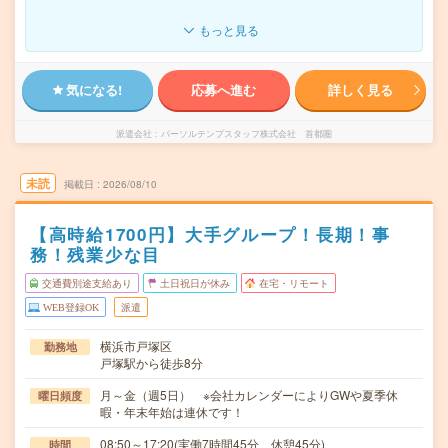
もっと見る
気になる!
応募へ進む
詳しく見る
派遣会社
パーソルテンプスタッフ株式会社 首都圏
未読
掲載日
2026/08/10
【高時給1700円】大手グループ！長期！事
務！残業少な目
交通費別途支給あり
土日祝日が休み
在宅・リモート
WEB登録OK
派遣
横浜市戸塚区
勤務地
戸塚駅から徒歩8分
月～金（週5日） ※会社カレンダーによりGWや夏季休
曜日頻度
暇・年末年始は連休です！
08:50～17:20(実働7時間45分 休憩45分)
時間