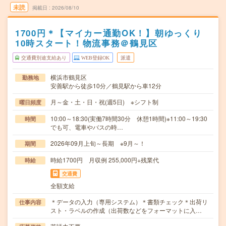
未読
掲載日
2026/08/10
1700円＊【マイカー通勤OK！】朝ゆっくり
10時スタート！物流事務＠鶴見区
交通費別途支給あり
WEB登録OK
派遣
横浜市鶴見区
勤務地
安善駅から徒歩10分／鶴見駅から車12分
月～金・土・日・祝(週5日) ※シフト制
曜日頻度
10:00～18:30(実働7時間30分 休憩1時間)※11:00～19:30
時間
でも可、電車やバスの時…
2026年09月上旬～長期 ※9月～！
期間
時給1700円 月収例 255,000円+残業代
時給
交通費
全額支給
＊データの入力（専用システム）＊書類チェック＊出荷リ
仕事内容
スト・ラベルの作成（出荷数などをフォーマットに入…