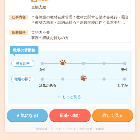
全額支給
＊各教室の教材在庫管理＊教材に関する請求書発行・照合
仕事内容
＊教材の未着・誤納品対応＊新規開校に伴う見本手配…
英語力不要
応募資格
事務の経験お持ちの方
職場の雰囲気
男女比率
女性
男性
職場の様子
活気がある
しずか
もっと見る
気になる!
応募へ進む
詳しく見る
派遣会社
パーソルテンプスタッフ株式会社 首都圏