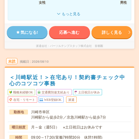
女性
男性
もっと見る
気になる!
応募へ進む
詳しく見る
派遣会社
パーソルテンプスタッフ株式会社 首都圏
未読
掲載日
2026/08/10
＜川崎駅近！＞在宅あり！契約書チェック中
心のコツコツ事務
職種未経験OK
交通費別途支給あり
土日祝日が休み
在宅・リモート
WEB登録OK
派遣
川崎市幸区
勤務地
川崎駅から徒歩2分／京急川崎駅から徒歩7分
月～金（週5日） ※土日祝日はお休みです
曜日頻度
09:00～17:30(実働7時間30分 休憩1時間)
時間