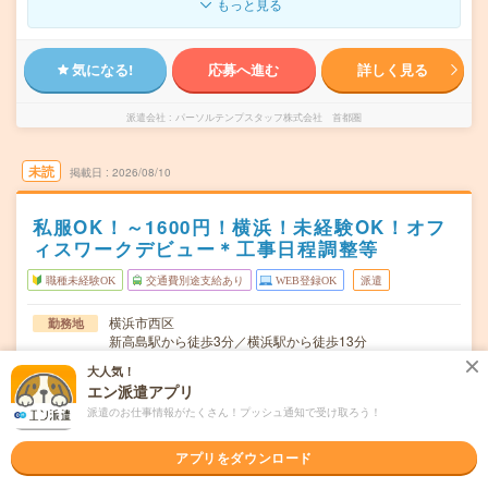
もっと見る
気になる!
応募へ進む
詳しく見る
派遣会社
パーソルテンプスタッフ株式会社 首都圏
未読
掲載日
2026/08/10
私服OK！～1600円！横浜！未経験OK！オフ
ィスワークデビュー＊工事日程調整等
職種未経験OK
交通費別途支給あり
WEB登録OK
派遣
横浜市西区
勤務地
新高島駅から徒歩3分／横浜駅から徒歩13分
大人気！
月～金・土・日・祝(週5日) ※シフト制 ※週4-5日勤務
曜日頻度
エン派遣アプリ
（土もしくは日曜日のいずれかは出勤いただける方を募集
♪）
派遣のお仕事情報がたくさん！プッシュ通知で受け取ろう！
09:45～19:00(実働8時間 休憩1時間15分)
時間
アプリをダウンロード
【急募】即日～長期 8月21日スタートです！ ※8月～！
期間