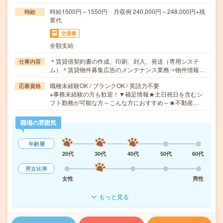
時給1500円～1550円 月収例 240,000円～248,000円+残
時給
業代
交通費
全額支給
＊賃貸借契約書の作成、印刷、封入、発送（専用システ
仕事内容
ム）＊賃貸物件募集広告のメンテナンス業務⇒物件情報…
職種未経験OK / ブランクOK / 英語力不要
応募資格
※事務未経験の方も歓迎！▼補足情報★土日祝日を含むシ
フト勤務が可能な方～こんな方におすすめ～★不動産…
職場の雰囲気
年齢層
20代
30代
40代
50代
60代
男女比率
女性
男性
もっと見る