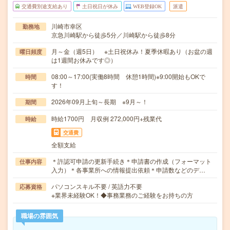
交通費別途支給あり
土日祝日が休み
WEB登録OK
派遣
川崎市幸区
勤務地
京急川崎駅から徒歩5分／川崎駅から徒歩8分
月～金（週5日） ※土日祝休み！夏季休暇あり（お盆の週
曜日頻度
は1週間お休みです◎）
08:00～17:00(実働8時間 休憩1時間)※9:00開始もOKで
時間
す！
2026年09月上旬～長期 ※9月～！
期間
時給1700円 月収例 272,000円+残業代
時給
交通費
全額支給
＊許認可申請の更新手続き＊申請書の作成（フォーマット
仕事内容
入力）＊各事業所への情報提出依頼＊申請数などのデ…
パソコンスキル不要 / 英語力不要
応募資格
※業界未経験OK！◆事務業務のご経験をお持ちの方
職場の雰囲気