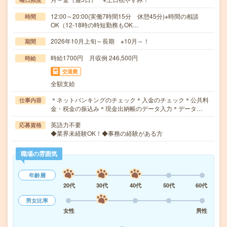
12:00～20:00(実働7時間15分 休憩45分)※時間の相談
時間
OK（12-18時の時短勤務もOK…
2026年10月上旬～長期 ※10月～！
期間
時給1700円 月収例 246,500円
時給
交通費
全額支給
＊ネットバンキングのチェック＊入金のチェック＊公共料
仕事内容
金・税金の振込み＊現金出納帳のデータ入力＊データ…
英語力不要
応募資格
◆業界未経験OK！◆事務の経験がある方
職場の雰囲気
年齢層
20代
30代
40代
50代
60代
男女比率
女性
男性