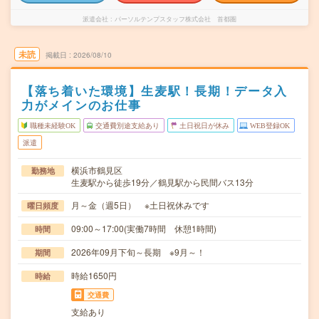
派遣会社
パーソルテンプスタッフ株式会社 首都圏
未読
掲載日
2026/08/10
【落ち着いた環境】生麦駅！長期！データ入
力がメインのお仕事
職種未経験OK
交通費別途支給あり
土日祝日が休み
WEB登録OK
派遣
横浜市鶴見区
勤務地
生麦駅から徒歩19分／鶴見駅から民間バス13分
月～金（週5日） ※土日祝休みです
曜日頻度
09:00～17:00(実働7時間 休憩1時間)
時間
2026年09月下旬～長期 ※9月～！
期間
時給1650円
時給
交通費
支給あり