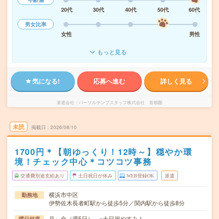
20代
30代
40代
50代
60代
男女比率
女性
男性
もっと見る
気になる!
応募へ進む
詳しく見る
派遣会社
パーソルテンプスタッフ株式会社 首都圏
未読
掲載日
2026/08/10
1700円＊【朝ゆっくり！12時～】穏やか環
境！チェック中心＊コツコツ事務
交通費別途支給あり
土日祝日が休み
WEB登録OK
派遣
横浜市中区
勤務地
伊勢佐木長者町駅から徒歩5分／関内駅から徒歩8分
月～金（週5日） ※土日祝やすみ！
曜日頻度