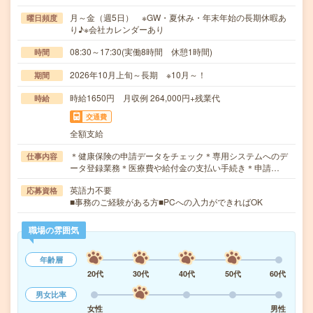
月～金（週5日） ※GW・夏休み・年末年始の長期休暇あ
曜日頻度
り♪※会社カレンダーあり
08:30～17:30(実働8時間 休憩1時間)
時間
2026年10月上旬～長期 ※10月～！
期間
時給1650円 月収例 264,000円+残業代
時給
交通費
全額支給
＊健康保険の申請データをチェック＊専用システムへのデ
仕事内容
ータ登録業務＊医療費や給付金の支払い手続き＊申請…
英語力不要
応募資格
■事務のご経験がある方■PCへの入力ができればOK
職場の雰囲気
年齢層
20代
30代
40代
50代
60代
男女比率
女性
男性