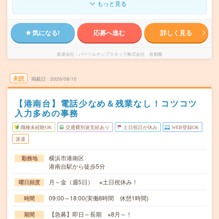
もっと見る
気になる!
応募へ進む
詳しく見る
派遣会社
パーソルテンプスタッフ株式会社 首都圏
未読
掲載日
2026/08/10
【港南台】電話少なめ＆残業なし！コツコツ
入力多めの事務
職種未経験OK
交通費別途支給あり
土日祝日が休み
WEB登録OK
派遣
横浜市港南区
勤務地
港南台駅から徒歩5分
月～金（週5日） ※土日祝休み！
曜日頻度
09:00～18:00(実働8時間 休憩1時間)
時間
【急募】即日～長期 ※8月～！
期間