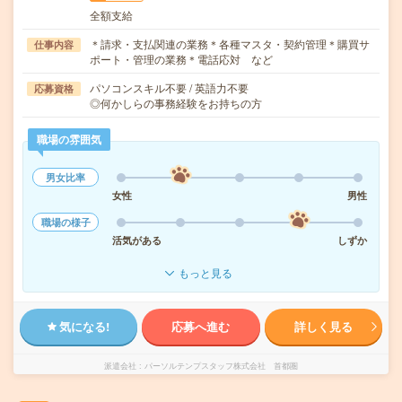
全額支給
＊請求・支払関連の業務＊各種マスタ・契約管理＊購買サ
仕事内容
ポート・管理の業務＊電話応対 など
パソコンスキル不要 / 英語力不要
応募資格
◎何かしらの事務経験をお持ちの方
職場の雰囲気
男女比率
女性
男性
職場の様子
活気がある
しずか
もっと見る
気になる!
応募へ進む
詳しく見る
派遣会社
パーソルテンプスタッフ株式会社 首都圏