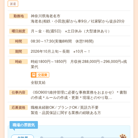
派遣
神奈川県海老名市
勤務地
海老名(相鉄・小田急)駅から車9分／社家駅から徒歩20分
月～金・祝(週5日) ※土日休み（大型連休あり）
曜日頻度
08:30～17:30(実働8時間 休憩1時間)
時間
2026年10月上旬～長期 ※10月～！
期間
時給1800円～1850円 月収例 288,000円～296,000円+残
時給
業代
交通費
全額支給
《ISO9001維持管理に必要な事務業務をおまかせ》＊書類
仕事内容
の作成＊ルールの作成・更新＊現場とのやり取…
職種未経験OK / ブランクOK / 英語力不要
応募資格
製造・品質保証に関する業務の経験ある方
職場の雰囲気
年齢層