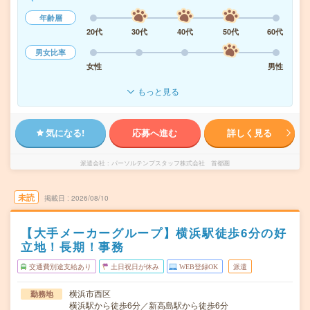
年齢層
20代
30代
40代
50代
60代
男女比率
女性
男性
もっと見る
気になる!
応募へ進む
詳しく見る
派遣会社
パーソルテンプスタッフ株式会社 首都圏
未読
掲載日
2026/08/10
【大手メーカーグループ】横浜駅徒歩6分の好
立地！長期！事務
交通費別途支給あり
土日祝日が休み
WEB登録OK
派遣
横浜市西区
勤務地
横浜駅から徒歩6分／新高島駅から徒歩6分