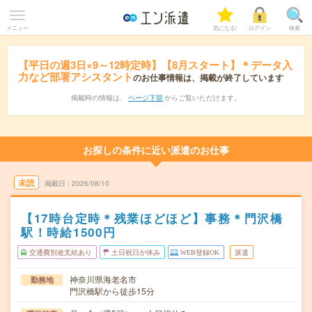
メニュー
気になる!
ログイン
検索
【平日の週3日×9～12時定時】【8月スタート】＊データ入
力など部署アシスタント
のお仕事情報は、掲載が終了しています
掲載時の情報は、
ページ下部
からご覧いただけます。
お探しの条件に近い派遣のお仕事
未読
掲載日
2026/08/10
【17時台定時＊残業ほどほど】事務＊門沢橋
駅！時給1500円
交通費別途支給あり
土日祝日が休み
WEB登録OK
派遣
神奈川県海老名市
勤務地
門沢橋駅から徒歩15分