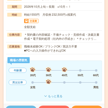
2026年10月上旬～長期 ※10月～！
期間
時給1550円 月収例 232,500円+残業代
時給
交通費
全額支給
＊契約書の内容確認・不備チェック・見積作成・決裁文書
仕事内容
作成＊電子契約処理（社内外の手続き）＊チェックリ…
職種未経験OK / ブランクOK / 英語力不要
応募資格
■PCへの入力操作ができればOK
職場の雰囲気
年齢層
20代
30代
40代
50代
60代
男女比率
女性
男性
もっと見る