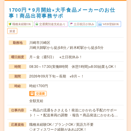
1700円＊9月開始×大手食品メーカーのお仕
事！商品出荷事務サポ
職種未経験OK
交通費別途支給あり
土日祝日が休み
WEB登録OK
派遣
川崎市川崎区
勤務地
川崎大師駅から徒歩8分／鈴木町駅から徒歩5分
月～金（週5日） ※土日祝休み！
曜日頻度
08:30～17:30(実働8時間 休憩1時間)※8:00始業もOK！
時間
2026年09月下旬～長期 ※9月～！
期間
時給1700円
時給
交通費
全額支給
～商品の流通をささえる！発送にかかわる手配のサポー
仕事内容
ト！～＊配送車両の調整 ・報告＊商品発送にかかわる…
職種未経験OK / ブランクOK / 英語力不要
応募資格
◇オフィスワーク経験があればOK！