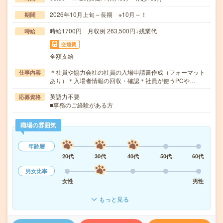
2026年10月上旬～長期 ※10月～！
期間
時給1700円 月収例 263,500円+残業代
時給
交通費
全額支給
＊社員や協力会社の社員の入場申請書作成（フォーマット
仕事内容
あり）＊入場者情報の回収・確認＊社員が使うPCや…
英語力不要
応募資格
■事務のご経験がある方
職場の雰囲気
年齢層
20代
30代
40代
50代
60代
男女比率
女性
男性
もっと見る