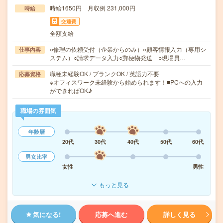
時給1650円 月収例 231,000円
時給
交通費
全額支給
○修理の依頼受付（企業からのみ）○顧客情報入力（専用シ
仕事内容
ステム）○請求データ入力○郵便物発送 ○現場員…
職種未経験OK / ブランクOK / 英語力不要
応募資格
※オフィスワーク未経験から始められます！■PCへの入力
ができればOK♪
職場の雰囲気
年齢層
20代
30代
40代
50代
60代
男女比率
女性
男性
もっと見る
気になる!
応募へ進む
詳しく見る