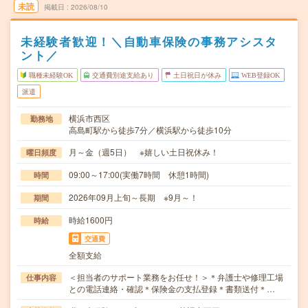
未読
掲載日
2026/08/10
未経験者歓迎！＼自動車保険の事務アシスタ
ント／
職種未経験OK
交通費別途支給あり
土日祝日が休み
WEB登録OK
派遣
横浜市西区
勤務地
高島町駅から徒歩7分／横浜駅から徒歩10分
月～金（週5日） ※嬉しい土日祝休み！
曜日頻度
09:00～17:00(実働7時間 休憩1時間)
時間
2026年09月上旬～長期 ※9月～！
期間
時給1600円
時給
交通費
全額支給
＜担当者のサポート業務をお任せ！＞＊弁護士や修理工場
仕事内容
との電話連絡・確認＊保険金の支払登録＊書類送付＊…