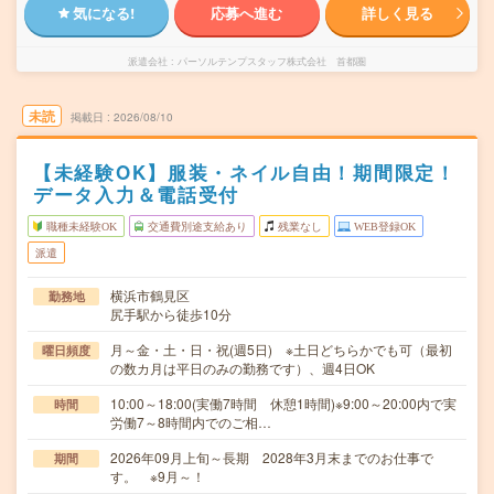
気になる!
応募へ進む
詳しく見る
派遣会社
パーソルテンプスタッフ株式会社 首都圏
未読
掲載日
2026/08/10
【未経験OK】服装・ネイル自由！期間限定！
データ入力＆電話受付
職種未経験OK
交通費別途支給あり
残業なし
WEB登録OK
派遣
横浜市鶴見区
勤務地
尻手駅から徒歩10分
月～金・土・日・祝(週5日) ※土日どちらかでも可（最初
曜日頻度
の数カ月は平日のみの勤務です）、週4日OK
10:00～18:00(実働7時間 休憩1時間)※9:00～20:00内で実
時間
労働7～8時間内でのご相…
2026年09月上旬～長期 2028年3月末までのお仕事で
期間
す。 ※9月～！