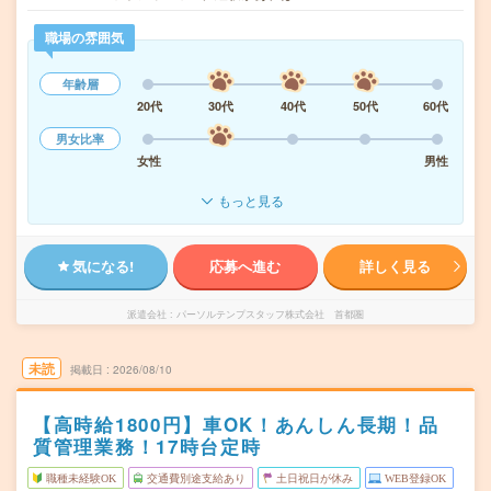
職場の雰囲気
年齢層
20代
30代
40代
50代
60代
男女比率
女性
男性
もっと見る
気になる!
応募へ進む
詳しく見る
派遣会社
パーソルテンプスタッフ株式会社 首都圏
未読
掲載日
2026/08/10
【高時給1800円】車OK！あんしん長期！品
質管理業務！17時台定時
職種未経験OK
交通費別途支給あり
土日祝日が休み
WEB登録OK