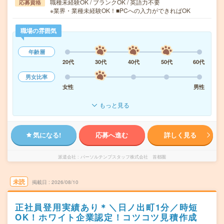
職種未経験OK / ブランクOK / 英語力不要
応募資格
※業界・業種未経験OK！■PCへの入力ができればOK
職場の雰囲気
年齢層
20代
30代
40代
50代
60代
男女比率
女性
男性
もっと見る
気になる!
応募へ進む
詳しく見る
派遣会社
パーソルテンプスタッフ株式会社 首都圏
未読
掲載日
2026/08/10
正社員登用実績あり＊＼日ノ出町1分／時短
OK！ホワイト企業認定！コツコツ見積作成