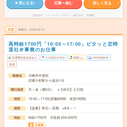
気になる!
応募へ進む
詳しく見る
派遣会社
パーソルテンプスタッフ株式会社 首都圏
未読
掲載日
2026/08/10
高時給1700円「10:00～17:00」ピタッと定時
退社＠事務のお仕事
交通費別途支給あり
土日祝日が休み
残業なし
WEB登録OK
派遣
川崎市中原区
勤務地
武蔵小杉駅から徒歩1分
月～金（週5日） ※【休日】土日祝
曜日頻度
10:00～17:00(実働6時間 休憩1時間)
時間
【急募】即日～長期 ※8月～！
期間
時給1700円 月収例 204,000円
時給
交通費