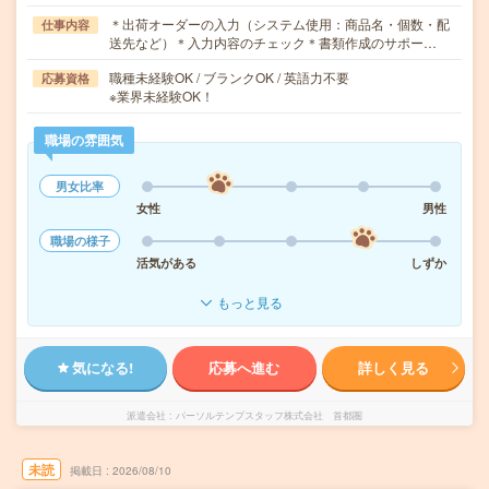
＊出荷オーダーの入力（システム使用：商品名・個数・配
仕事内容
送先など）＊入力内容のチェック＊書類作成のサポー…
職種未経験OK / ブランクOK / 英語力不要
応募資格
※業界未経験OK！
職場の雰囲気
男女比率
女性
男性
職場の様子
活気がある
しずか
もっと見る
気になる!
応募へ進む
詳しく見る
派遣会社
パーソルテンプスタッフ株式会社 首都圏
未読
掲載日
2026/08/10