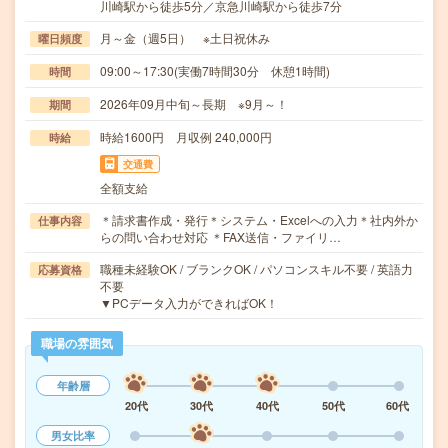
川崎駅から徒歩5分／京急川崎駅から徒歩7分
月～金（週5日） ※土日祝休み
曜日頻度
09:00～17:30(実働7時間30分 休憩1時間)
時間
2026年09月中旬～長期 ※9月～！
期間
時給1600円 月収例 240,000円
時給
交通費
全額支給
＊請求書作成・発行＊システム・Excelへの入力＊社内外か
仕事内容
らの問い合わせ対応 ＊FAX送信・ファイリ…
職種未経験OK / ブランクOK / パソコンスキル不要 / 英語力
応募資格
不要
▼PCデータ入力ができればOK！
職場の雰囲気
年齢層
20代
30代
40代
50代
60代
男女比率