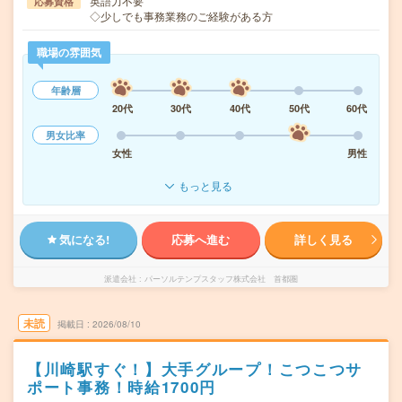
英語力不要
応募資格
◇少しでも事務業務のご経験がある方
職場の雰囲気
年齢層
20代
30代
40代
50代
60代
男女比率
女性
男性
もっと見る
気になる!
応募へ進む
詳しく見る
派遣会社
パーソルテンプスタッフ株式会社 首都圏
未読
掲載日
2026/08/10
【川崎駅すぐ！】大手グループ！こつこつサ
ポート事務！時給1700円