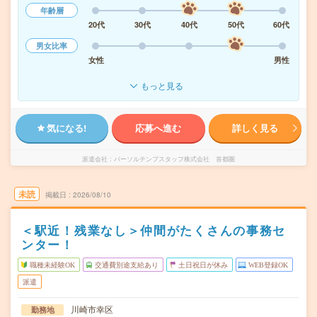
年齢層
20代
30代
40代
50代
60代
男女比率
女性
男性
もっと見る
気になる!
応募へ進む
詳しく見る
派遣会社
パーソルテンプスタッフ株式会社 首都圏
未読
掲載日
2026/08/10
＜駅近！残業なし＞仲間がたくさんの事務セ
ンター！
職種未経験OK
交通費別途支給あり
土日祝日が休み
WEB登録OK
派遣
川崎市幸区
勤務地