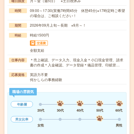
月～金（週5日） ※土日祝休み
曜日頻度
09:00～17:30(実働7時間45分 休憩45分)※17時定時ご希望
時間
の場合は、ご相談ください！
2026年09月上旬～長期 ※9月～！
期間
時給1500円
時給
交通費
全額支給
＊売上確認、データ入力、現金入金＊小口現金管理、請求
仕事内容
書の作成＊入金確認、データ登録＊備品管理、印紙管…
英語力不要
応募資格
何かしらの事務経験
職場の雰囲気
年齢層
20代
30代
40代
50代
60代
男女比率
女性
男性