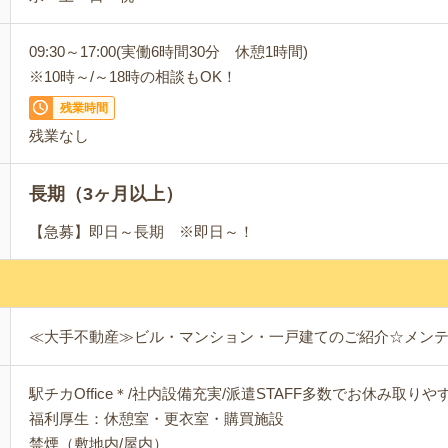
09:30～17:00(実働6時間30分 休憩1時間)
※10時～/～18時の相談もOK！
残業時間
残業なし
長期（3ヶ月以上）
【急募】即日～長期 ※即日～！
≪大手不動産≫ビル・マンション・一戸建てのご紹介☆メン
駅チカOffice＊/社内設備充実/派遣STAFF多数でお休み取りや
福利厚生：休憩室・更衣室・購買施設
禁煙（敷地内/屋内）