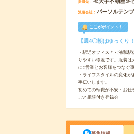
≪大手不動産≫
派遣先
パーソルテン
派遣会社
ここがポイント！
【週4〇朝はゆっくり
・駅近オフィス＊＜浦和駅徒
りやすい環境です。服装は
に○営業とお客様をつなぐ
・ライフスタイルの変化が
手伝いします。
初めての転職が不安・お仕
ごと相談付き登録会
募集情報