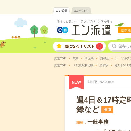
エン派遣
エンバイト
ちょうど良いワークライフバランスが叶う
関東版
気になる！リスト
0
保存し
派遣TOP
関東
埼玉県
浦和区
パーソルテ
派遣TOP
ＪＲ京浜東北線
浦和駅
週4日＆17
NEW
掲載日
2026
/
08
/
07
週4日＆17時
録など
派遣
一般事務
職種