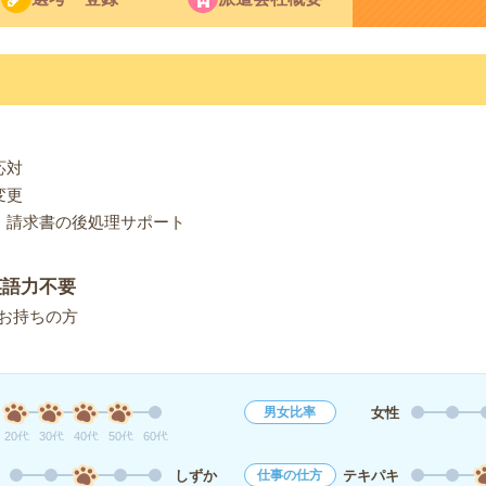
応対
変更
・請求書の後処理サポート
英語力不要
お持ちの方
女性
男女比率
20代
30代
40代
50代
60代
しずか
テキパキ
仕事の仕方