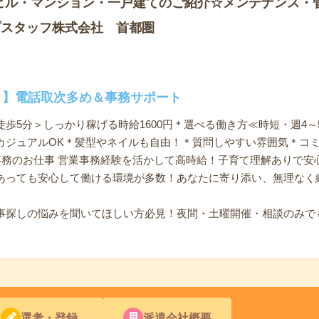
ビル・マンション・一戸建てのご紹介☆メンテナンス・
プスタッフ株式会社 首都圏
！】電話取次多め＆事務サポート
歩5分＞しっかり稼げる時給1600円＊選べる働き方≪時短・週4～
カジュアルOK＊髪型やネイルも自由！＊質問しやすい雰囲気＊コ
事務のお仕事 営業事務経験を活かして高時給！子育て理解ありで安
あっても安心して働ける環境が多数！あなたに寄り添い、無理なく
事探しの悩みを聞いてほしい方必見！夜間・土曜開催・相談のみで
選考・登録
派遣会社概要