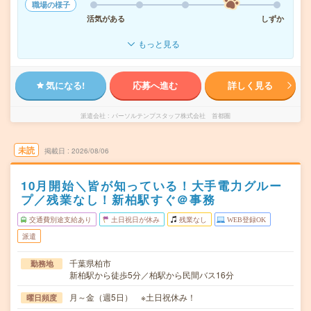
職場の様子
活気がある
しずか
もっと見る
気になる!
応募へ進む
詳しく見る
派遣会社
パーソルテンプスタッフ株式会社 首都圏
未読
掲載日
2026/08/06
10月開始＼皆が知っている！大手電力グルー
プ／残業なし！新柏駅すぐ＠事務
交通費別途支給あり
土日祝日が休み
残業なし
WEB登録OK
派遣
千葉県柏市
勤務地
新柏駅から徒歩5分／柏駅から民間バス16分
月～金（週5日） ※土日祝休み！
曜日頻度