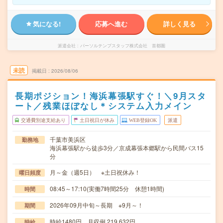
気になる!
応募へ進む
詳しく見る
派遣会社
パーソルテンプスタッフ株式会社 首都圏
未読
掲載日
2026/08/06
長期ポジション！海浜幕張駅すぐ！＼9月スタ
ート／残業ほぼなし＊システム入力メイン
交通費別途支給あり
土日祝日が休み
WEB登録OK
派遣
千葉市美浜区
勤務地
海浜幕張駅から徒歩3分／京成幕張本郷駅から民間バス15
分
月～金（週5日） ※土日祝休み！
曜日頻度
08:45～17:10(実働7時間25分 休憩1時間)
時間
2026年09月中旬～長期 ※9月～！
期間
時給1480円 月収例 219,632円
時給