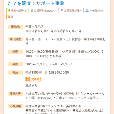
た？を調査！サポート事務
職種未経験OK
交通費別途支給あり
土日祝日が休み
WEB登録OK
派遣
千葉市稲毛区
勤務地
四街道駅から車10分／稲毛駅から車20分
月～金（週5日） ※＜完全＞土日祝休み 年末年始休暇あ
曜日頻度
り！
10:00～19:00(実働8時間 休憩1時間)※時間の相談OK（9-
時間
18時、10-18時なども相談…
2026年09月上旬～長期 ※9月～！
期間
時給1550円 月収例 248,000円
時給
交通費
支給あり
＊誤出荷の問い合わせ受付→関連会社からメールやチャッ
仕事内容
トで問い合わせあり＊在庫データのチェック（専用シ…
職種未経験OK / ブランクOK / 英語力不要
応募資格
◆業界＆事務どちらも未経験OK！◆社会人経験があれば