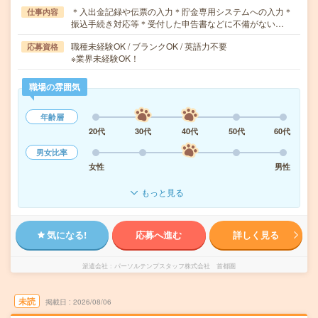
＊入出金記録や伝票の入力＊貯金専用システムへの入力＊
仕事内容
振込手続き対応等＊受付した申告書などに不備がない…
職種未経験OK / ブランクOK / 英語力不要
応募資格
※業界未経験OK！
職場の雰囲気
年齢層
20代
30代
40代
50代
60代
男女比率
女性
男性
もっと見る
気になる!
応募へ進む
詳しく見る
派遣会社
パーソルテンプスタッフ株式会社 首都圏
未読
掲載日
2026/08/06