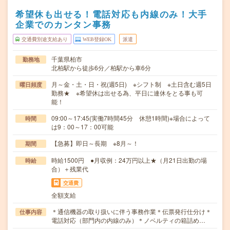
希望休も出せる！電話対応も内線のみ！大手
企業でのカンタン事務
交通費別途支給あり
WEB登録OK
派遣
千葉県柏市
勤務地
北柏駅から徒歩6分／柏駅から車6分
月～金・土・日・祝(週5日) ※シフト制 ※土日含む週5日
曜日頻度
勤務★ ※希望休は出せる為、平日に連休をとる事も可
能！
09:00～17:45(実働7時間45分 休憩1時間)※場合によって
時間
は9：00～17：00可能
【急募】即日～長期 ※8月～！
期間
時給1500円 ●月収例：24万円以上★（月21日出勤の場
時給
合）＋残業代
交通費
全額支給
＊通信機器の取り扱いに伴う事務作業＊伝票発行仕分け＊
仕事内容
電話対応（部門内の内線のみ）＊ノベルティの箱詰め…