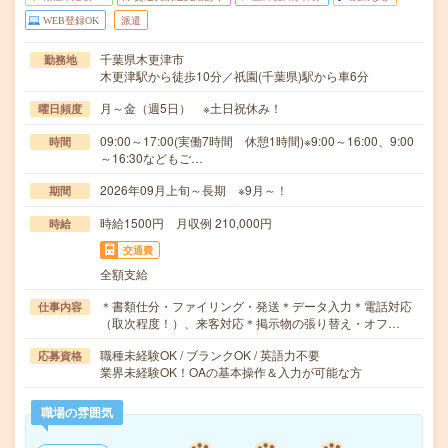
WEB登録OK
派遣
千葉県木更津市
勤務地
木更津駅から徒歩10分／祇園(千葉県)駅から車6分
月～金（週5日） ※土日祝休み！
曜日頻度
09:00～17:00(実働7時間 休憩1時間)※9:00～16:00、9:00
時間
～16:30などもご…
2026年09月上旬～長期 ※9月～！
期間
時給1500円 月収例 210,000円
時給
交通費
全額支給
＊書類仕分・ファイリング・発送＊データ入力＊電話対応
仕事内容
（取次程度！）、来客対応＊掲示物の張り替え・オフ…
職種未経験OK / ブランクOK / 英語力不要
応募資格
業界未経験OK！OAの基本操作＆入力が可能な方
職場の雰囲気