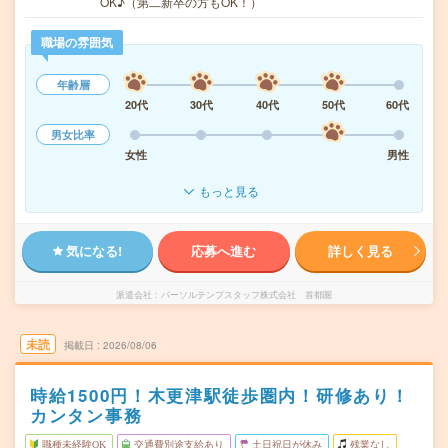
OK♪（第二新卒の方もOK！）
職場の雰囲気
年齢層
20代
30代
40代
50代
60代
男女比率
女性
男性
もっと見る
気になる!
応募へ進む
詳しく見る
派遣会社
パーソルテンプスタッフ株式会社 首都圏
未読
掲載日
2026/08/06
時給1500円！木更津駅徒歩圏内！研修あり！
カンタン事務
職種未経験OK
交通費別途支給あり
土日祝日が休み
残業なし