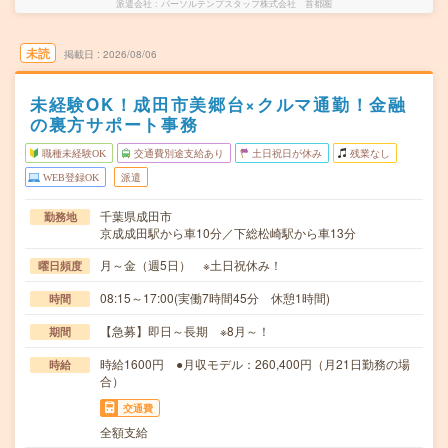
派遣会社
パーソルテンプスタッフ株式会社 首都圏
未読
掲載日
2026/08/06
未経験OK！成田市美郷台×クルマ通勤！金融
の裏方サポート事務
職種未経験OK
交通費別途支給あり
土日祝日が休み
残業なし
WEB登録OK
派遣
千葉県成田市
勤務地
京成成田駅から車10分／下総松崎駅から車13分
月～金（週5日） ※土日祝休み！
曜日頻度
08:15～17:00(実働7時間45分 休憩1時間)
時間
【急募】即日～長期 ※8月～！
期間
時給1600円 ●月収モデル：260,400円（月21日勤務の場
時給
合）
交通費
全額支給