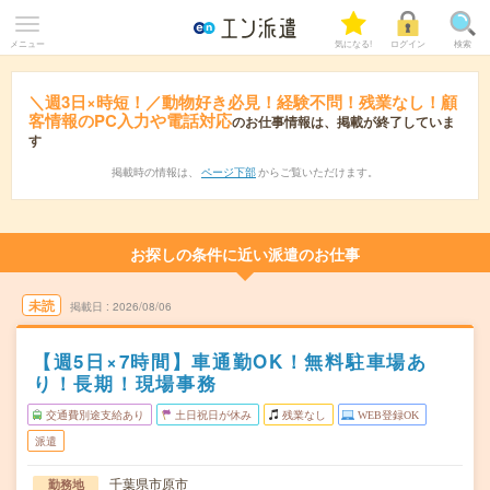
メニュー
気になる!
ログイン
検索
＼週3日×時短！／動物好き必見！経験不問！残業なし！顧
客情報のPC入力や電話対応
のお仕事情報は、掲載が終了していま
す
掲載時の情報は、
ページ下部
からご覧いただけます。
お探しの条件に近い派遣のお仕事
未読
掲載日
2026/08/06
【週5日×7時間】車通勤OK！無料駐車場あ
り！長期！現場事務
交通費別途支給あり
土日祝日が休み
残業なし
WEB登録OK
派遣
千葉県市原市
勤務地