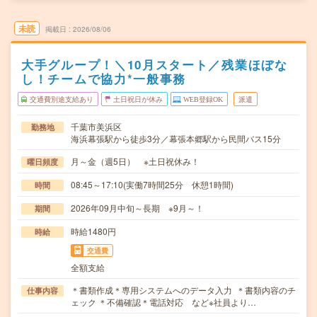
未読
掲載日
2026/08/06
大手グループ！＼10月スタート／残業ほぼな
し！チームで協力*一般事務
交通費別途支給あり
土日祝日が休み
WEB登録OK
派遣
千葉市美浜区
勤務地
海浜幕張駅から徒歩3分／幕張本郷駅から民間バス15分
月～金（週5日） ※土日祝休み！
曜日頻度
08:45～17:10(実働7時間25分 休憩1時間)
時間
2026年09月中旬～長期 ※9月～！
期間
時給1480円
時給
交通費
全額支給
＊書類作成＊専用システムへのデータ入力 ＊書類内容のチ
仕事内容
ェック ＊不備確認＊電話対応 など※社員より…