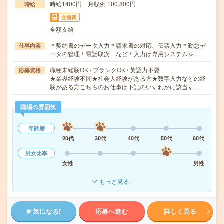
時給1400円 月収例 100,800円
時給
交通費
全額支給
＊契約書のデータ入力＊請求書の対応、伝票入力＊勤怠デ
仕事内容
ータの管理＊電話取次 など＊入力は専用システムを…
職種未経験OK / ブランクOK / 英語力不要
応募資格
★業界経験不問★社会人経験がある方★数字入力などの経
験がある方こちらのお仕事は下記のいずれかに該当す…
職場の雰囲気
年齢層
20代
30代
40代
50代
60代
男女比率
女性
男性
もっと見る
気になる!
応募へ進む
詳しく見る