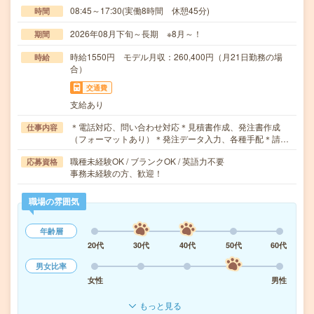
08:45～17:30(実働8時間 休憩45分)
時間
2026年08月下旬～長期 ※8月～！
期間
時給1550円 モデル月収：260,400円（月21日勤務の場
時給
合）
交通費
支給あり
＊電話対応、問い合わせ対応＊見積書作成、発注書作成
仕事内容
（フォーマットあり）＊発注データ入力、各種手配＊請…
職種未経験OK / ブランクOK / 英語力不要
応募資格
事務未経験の方、歓迎！
職場の雰囲気
年齢層
20代
30代
40代
50代
60代
男女比率
女性
男性
もっと見る