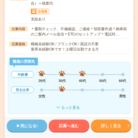
合）＋残業代
交通費
支給あり
＊書類チェック、不備確認、ご連絡＊領収書作成＊納車前
仕事内容
のご案内メール送信＊ETCのセットアップ＊電話対…
職種未経験OK / ブランクOK / 英語力不要
応募資格
業界未経験OKです！土曜日出勤できる方
職場の雰囲気
年齢層
20代
30代
40代
50代
60代
男女比率
女性
男性
もっと見る
気になる!
応募へ進む
詳しく見る