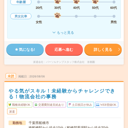
年齢層
20代
30代
40代
50代
60代
男女比率
女性
男性
もっと見る
気になる!
応募へ進む
詳しく見る
派遣会社
パーソルテンプスタッフ株式会社 首都圏
未読
掲載日
2026/08/06
やる気がスキル！未経験からチャレンジでき
る！物流会社の事務
職種未経験OK
交通費別途支給あり
土日祝日が休み
WEB登録OK
派遣
千葉県船橋市
勤務地
南船橋駅から徒歩10分／船橋競馬場駅から徒歩20分