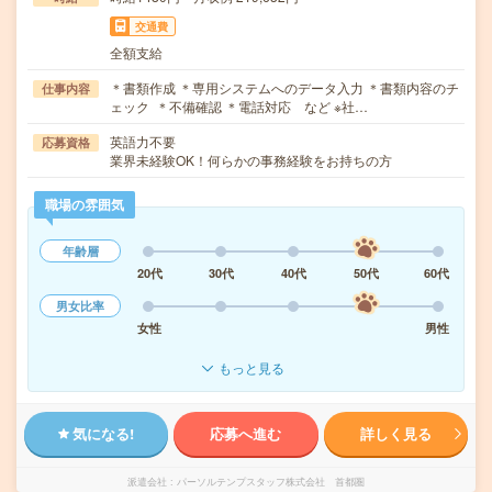
交通費
全額支給
＊書類作成 ＊専用システムへのデータ入力 ＊書類内容のチ
仕事内容
ェック ＊不備確認 ＊電話対応 など ※社…
英語力不要
応募資格
業界未経験OK！何らかの事務経験をお持ちの方
職場の雰囲気
年齢層
20代
30代
40代
50代
60代
男女比率
女性
男性
もっと見る
気になる!
応募へ進む
詳しく見る
派遣会社
パーソルテンプスタッフ株式会社 首都圏