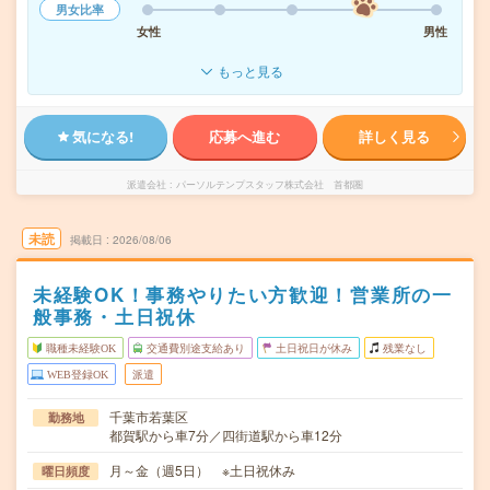
男女比率
女性
男性
もっと見る
気になる!
応募へ進む
詳しく見る
派遣会社
パーソルテンプスタッフ株式会社 首都圏
未読
掲載日
2026/08/06
未経験OK！事務やりたい方歓迎！営業所の一
般事務・土日祝休
職種未経験OK
交通費別途支給あり
土日祝日が休み
残業なし
WEB登録OK
派遣
千葉市若葉区
勤務地
都賀駅から車7分／四街道駅から車12分
月～金（週5日） ※土日祝休み
曜日頻度