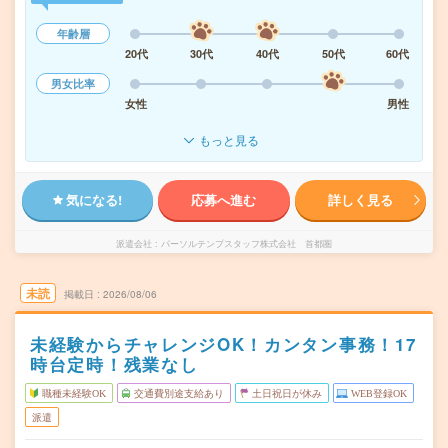
年齢層
20代
30代
40代
50代
60代
男女比率
女性
男性
もっと見る
気になる!
応募へ進む
詳しく見る
派遣会社
パーソルテンプスタッフ株式会社 首都圏
未読
掲載日
2026/08/06
未経験からチャレンジOK！カンタン事務！17
時台定時！残業なし
職種未経験OK
交通費別途支給あり
土日祝日が休み
WEB登録OK
派遣