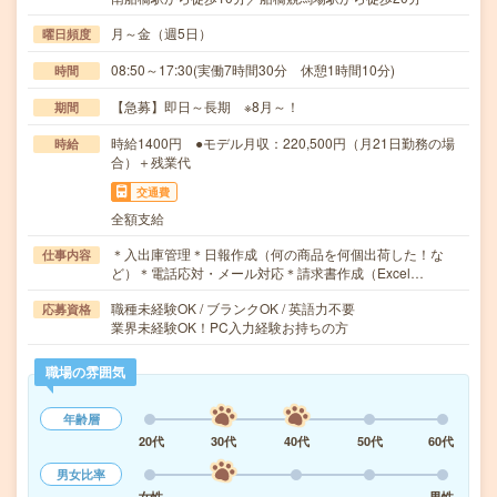
月～金（週5日）
曜日頻度
08:50～17:30(実働7時間30分 休憩1時間10分)
時間
【急募】即日～長期 ※8月～！
期間
時給1400円 ●モデル月収：220,500円（月21日勤務の場
時給
合）＋残業代
交通費
全額支給
＊入出庫管理＊日報作成（何の商品を何個出荷した！な
仕事内容
ど）＊電話応対・メール対応＊請求書作成（Excel…
職種未経験OK / ブランクOK / 英語力不要
応募資格
業界未経験OK！PC入力経験お持ちの方
職場の雰囲気
年齢層
20代
30代
40代
50代
60代
男女比率
女性
男性