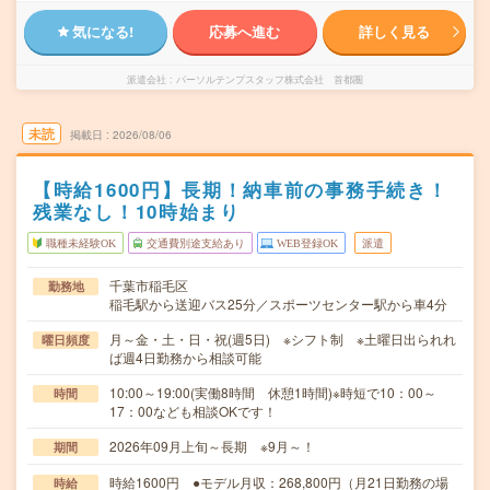
気になる!
応募へ進む
詳しく見る
派遣会社
パーソルテンプスタッフ株式会社 首都圏
未読
掲載日
2026/08/06
【時給1600円】長期！納車前の事務手続き！
残業なし！10時始まり
職種未経験OK
交通費別途支給あり
WEB登録OK
派遣
千葉市稲毛区
勤務地
稲毛駅から送迎バス25分／スポーツセンター駅から車4分
月～金・土・日・祝(週5日) ※シフト制 ※土曜日出られれ
曜日頻度
ば週4日勤務から相談可能
10:00～19:00(実働8時間 休憩1時間)※時短で10：00～
時間
17：00なども相談OKです！
2026年09月上旬～長期 ※9月～！
期間
時給1600円 ●モデル月収：268,800円（月21日勤務の場
時給