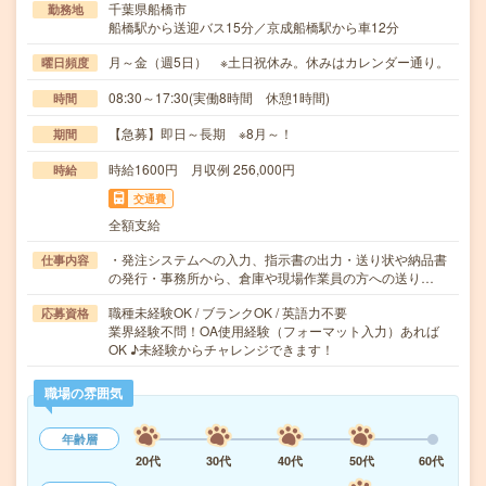
千葉県船橋市
勤務地
船橋駅から送迎バス15分／京成船橋駅から車12分
月～金（週5日） ※土日祝休み。休みはカレンダー通り。
曜日頻度
08:30～17:30(実働8時間 休憩1時間)
時間
【急募】即日～長期 ※8月～！
期間
時給1600円 月収例 256,000円
時給
交通費
全額支給
・発注システムへの入力、指示書の出力・送り状や納品書
仕事内容
の発行・事務所から、倉庫や現場作業員の方への送り…
職種未経験OK / ブランクOK / 英語力不要
応募資格
業界経験不問！OA使用経験（フォーマット入力）あれば
OK ♪未経験からチャレンジできます！
職場の雰囲気
年齢層
20代
30代
40代
50代
60代