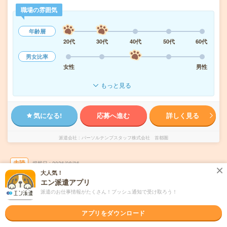
職場の雰囲気
年齢層
20代
30代
40代
50代
60代
男女比率
女性
男性
もっと見る
気になる!
応募へ進む
詳しく見る
派遣会社
パーソルテンプスタッフ株式会社 首都圏
未読
掲載日
2026/08/06
大人気！
エン派遣アプリ
【大手住宅メーカー】長期！事務サポート！
派遣のお仕事情報がたくさん！プッシュ通知で受け取ろう！
残業少なめ！朝遅め
アプリをダウンロード
職種未経験OK
交通費別途支給あり
WEB登録OK
派遣