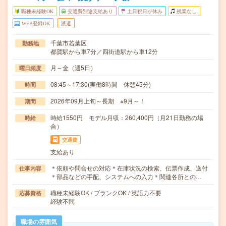
職種未経験OK
交通費別途支給あり
土日祝日が休み
残業なし
WEB登録OK
派遣
千葉市若葉区
勤務地
都賀駅から車7分／四街道駅から車12分
月～金（週5日）
曜日頻度
08:45～17:30(実働8時間 休憩45分)
時間
2026年09月上旬～長期 ※9月～！
期間
時給1550円 モデル月収：260,400円（月21日勤務の場
時給
合）
交通費
支給あり
＊依頼や問合せの対応＊在庫状況の検索、伝票作成、送付
仕事内容
＊部品などの手配、システムへの入力＊関連各所との…
職種未経験OK / ブランクOK / 英語力不要
応募資格
経験不問
職場の雰囲気