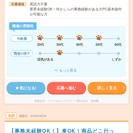
英語力不要
応募資格
業界未経験OK！何かしらの事務経験がある方PC基本操作
が可能な方
職場の雰囲気
年齢層
20代
30代
40代
50代
60代
職場の様子
活気がある
しずか
もっと見る
気になる!
応募へ進む
詳しく見る
派遣会社
パーソルテンプスタッフ株式会社 首都圏
未読
掲載日
2026/08/06
【事務未経験OK！】車OK！商品どこ行っ