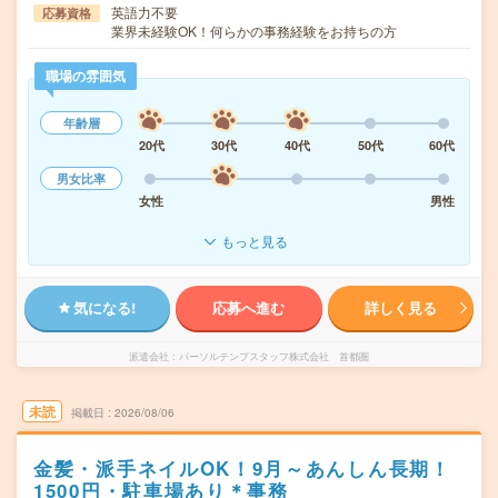
英語力不要
応募資格
業界未経験OK！何らかの事務経験をお持ちの方
職場の雰囲気
年齢層
20代
30代
40代
50代
60代
男女比率
女性
男性
もっと見る
気になる!
応募へ進む
詳しく見る
派遣会社
パーソルテンプスタッフ株式会社 首都圏
未読
掲載日
2026/08/06
金髪・派手ネイルOK！9月～あんしん長期！
1500円・駐車場あり＊事務