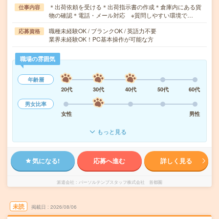
＊出荷依頼を受ける＊出荷指示書の作成＊倉庫内にある貨
仕事内容
物の確認＊電話・メール対応 ※質問しやすい環境で…
職種未経験OK / ブランクOK / 英語力不要
応募資格
業界未経験OK！PC基本操作が可能な方
職場の雰囲気
年齢層
20代
30代
40代
50代
60代
男女比率
女性
男性
もっと見る
気になる!
応募へ進む
詳しく見る
派遣会社
パーソルテンプスタッフ株式会社 首都圏
未読
掲載日
2026/08/06