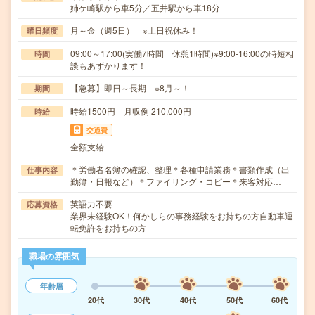
姉ケ崎駅から車5分／五井駅から車18分
月～金（週5日） ※土日祝休み！
曜日頻度
09:00～17:00(実働7時間 休憩1時間)※9:00-16:00の時短相
時間
談もあずかります！
【急募】即日～長期 ※8月～！
期間
時給1500円 月収例 210,000円
時給
交通費
全額支給
＊労働者名簿の確認、整理＊各種申請業務＊書類作成（出
仕事内容
勤簿・日報など）＊ファイリング・コピー＊来客対応…
英語力不要
応募資格
業界未経験OK！何かしらの事務経験をお持ちの方自動車運
転免許をお持ちの方
職場の雰囲気
年齢層
20代
30代
40代
50代
60代