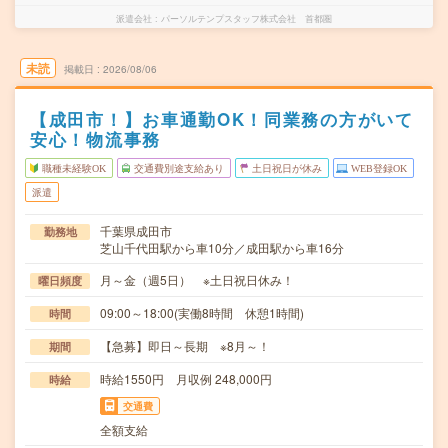
派遣会社
パーソルテンプスタッフ株式会社 首都圏
未読
掲載日
2026/08/06
【成田市！】お車通勤OK！同業務の方がいて
安心！物流事務
職種未経験OK
交通費別途支給あり
土日祝日が休み
WEB登録OK
派遣
千葉県成田市
勤務地
芝山千代田駅から車10分／成田駅から車16分
月～金（週5日） ※土日祝日休み！
曜日頻度
09:00～18:00(実働8時間 休憩1時間)
時間
【急募】即日～長期 ※8月～！
期間
時給1550円 月収例 248,000円
時給
交通費
全額支給