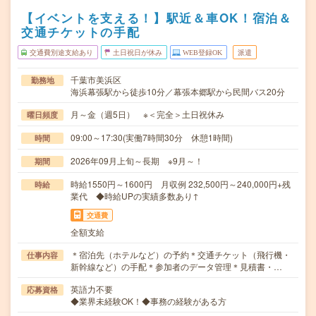
【イベントを支える！】駅近＆車OK！宿泊＆
交通チケットの手配
交通費別途支給あり
土日祝日が休み
WEB登録OK
派遣
千葉市美浜区
勤務地
海浜幕張駅から徒歩10分／幕張本郷駅から民間バス20分
月～金（週5日） ※＜完全＞土日祝休み
曜日頻度
09:00～17:30(実働7時間30分 休憩1時間)
時間
2026年09月上旬～長期 ※9月～！
期間
時給1550円～1600円 月収例 232,500円～240,000円+残
時給
業代 ◆時給UPの実績多数あり↑
交通費
全額支給
＊宿泊先（ホテルなど）の予約＊交通チケット（飛行機・
仕事内容
新幹線など）の手配＊参加者のデータ管理＊見積書・…
英語力不要
応募資格
◆業界未経験OK！◆事務の経験がある方