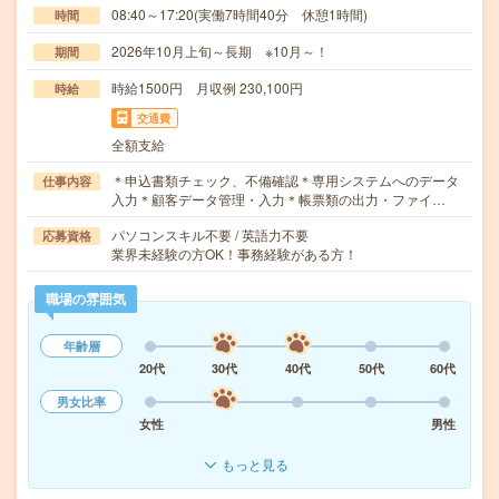
08:40～17:20(実働7時間40分 休憩1時間)
時間
2026年10月上旬～長期 ※10月～！
期間
時給1500円 月収例 230,100円
時給
交通費
全額支給
＊申込書類チェック、不備確認＊専用システムへのデータ
仕事内容
入力＊顧客データ管理・入力＊帳票類の出力・ファイ…
パソコンスキル不要 / 英語力不要
応募資格
業界未経験の方OK！事務経験がある方！
職場の雰囲気
年齢層
20代
30代
40代
50代
60代
男女比率
女性
男性
もっと見る