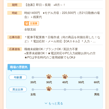
【急募】即日～長期 ※8月～！
期間
時給1400円 ●モデル月収：220,500円（月21日勤務の場
時給
合）＋残業代
交通費
全額支給
＊配車手配業務＊日報作成（何の商品を何個出荷した！な
仕事内容
ど）＊電話応対・メール対応【OAスキル】＊入力・…
職種未経験OK / ブランクOK / 英語力不要
応募資格
※業界未経験OK！★電話対応やPC入力経験お持ちの方
★PCは学生時代のご使用経験でもOK♪
職場の雰囲気
年齢層
20代
30代
40代
50代
60代
男女比率
女性
男性
もっと見る