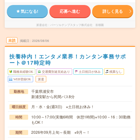
気になる!
応募へ進む
詳しく見る
派遣会社
パーソルテンプスタッフ株式会社 首都圏
未読
掲載日
2026/08/06
扶養枠内！エンタメ業界！カンタン事務サポ
ート＠17時定時
職種未経験OK
交通費別途支給あり
土日祝日が休み
残業なし
WEB登録OK
派遣
千葉県浦安市
勤務地
新浦安駅から民間バス8分
月・水・金(週3日) ※土日祝お休み！
曜日頻度
10:00～17:00(実働6時間 休憩1時間)※10:00－16：30勤務
時間
もOK！
2026年09月上旬～長期 ※9月～！
期間