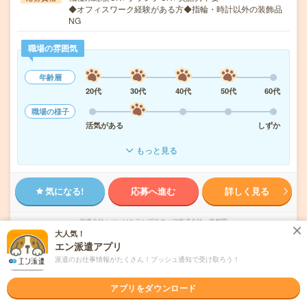
◆オフィスワーク経験がある方◆指輪・時計以外の装飾品
NG
職場の雰囲気
年齢層
20代
30代
40代
50代
60代
職場の様子
活気がある
しずか
もっと見る
気になる!
応募へ進む
詳しく見る
派遣会社
パーソルテンプスタッフ株式会社 首都圏
大人気！
エン派遣アプリ
未読
掲載日
2026/08/08
派遣のお仕事情報がたくさん！プッシュ通知で受け取ろう！
1700円＊【週1在宅！】大手グループ！デー
アプリをダウンロード
タ集計など営業事務！東戸塚駅直結