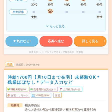
20代
30代
40代
50代
60代
男女比率
女性
男性
もっと見る
気になる!
応募へ進む
詳しく見る
派遣会社
パーソルテンプスタッフ株式会社 首都圏
未読
掲載日
2026/08/08
時給1700円【月10日まで在宅】未経験OK＊
残業ほぼなし＊データ入力など
職種未経験OK
交通費別途支給あり
土日祝日が休み
在宅・リモート
WEB登録OK
派遣
横浜市西区
勤務地
みなとみらい駅から徒歩2分／桜木町駅から徒歩15分