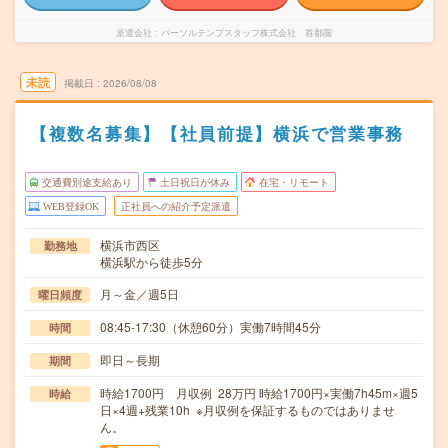
派遣会社
パーソルテンプスタッフ株式会社 首都圏
未読
掲載日
2026/08/08
【複数名募集】【社員前提】横浜で営業事務
交通費別途支給あり
土日祝日が休み
在宅・リモート
WEB登録OK
正社員への紹介予定派遣
横浜市西区
勤務地
横浜駅から徒歩5分
月～金／週5日
曜日頻度
08:45-17:30（休憩60分）実働7時間45分
時間
即日～長期
期間
時給1700円 月収例 28万円 時給1700円×実働7h45m×週5
時給
日×4週+残業10h ※月収例を保証するものではありませ
ん。