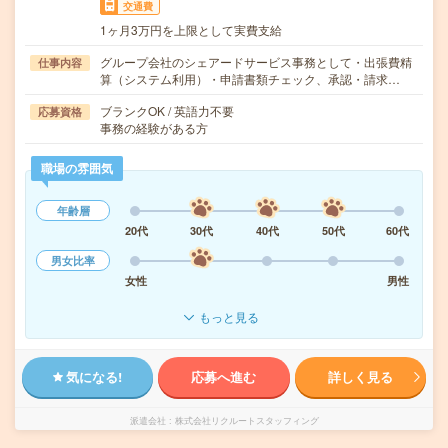
交通費
1ヶ月3万円を上限として実費支給
グループ会社のシェアードサービス事務として・出張費精
仕事内容
算（システム利用）・申請書類チェック、承認・請求…
ブランクOK / 英語力不要
応募資格
事務の経験がある方
職場の雰囲気
年齢層
20代
30代
40代
50代
60代
男女比率
女性
男性
もっと見る
気になる!
応募へ進む
詳しく見る
派遣会社
株式会社リクルートスタッフィング