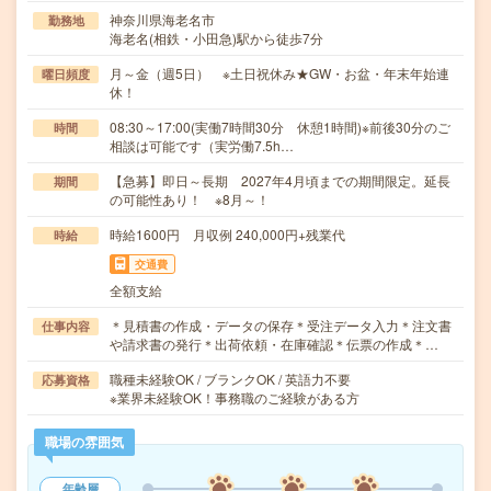
神奈川県海老名市
勤務地
海老名(相鉄・小田急)駅から徒歩7分
月～金（週5日） ※土日祝休み★GW・お盆・年末年始連
曜日頻度
休！
08:30～17:00(実働7時間30分 休憩1時間)※前後30分のご
時間
相談は可能です（実労働7.5h…
【急募】即日～長期 2027年4月頃までの期間限定。延長
期間
の可能性あり！ ※8月～！
時給1600円 月収例 240,000円+残業代
時給
交通費
全額支給
＊見積書の作成・データの保存＊受注データ入力＊注文書
仕事内容
や請求書の発行＊出荷依頼・在庫確認＊伝票の作成＊…
職種未経験OK / ブランクOK / 英語力不要
応募資格
※業界未経験OK！事務職のご経験がある方
職場の雰囲気
年齢層