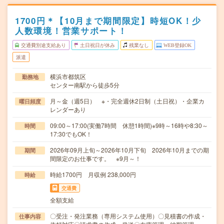
1700円＊【10月まで期間限定】時短OK！少
人数環境！営業サポート！
交通費別途支給あり
土日祝日が休み
残業なし
WEB登録OK
派遣
横浜市都筑区
勤務地
センター南駅から徒歩5分
月～金（週5日） ※・完全週休2日制（土日祝）・企業カ
曜日頻度
レンダーあり
09:00～17:00(実働7時間 休憩1時間)※9時～16時や8:30～
時間
17:30でもOK！
2026年09月上旬～2026年10月下旬 2026年10月までの期
期間
間限定のお仕事です。 ※9月～！
時給1700円 月収例 238,000円
時給
交通費
全額支給
〇受注・発注業務（専用システム使用）〇見積書の作成・
仕事内容