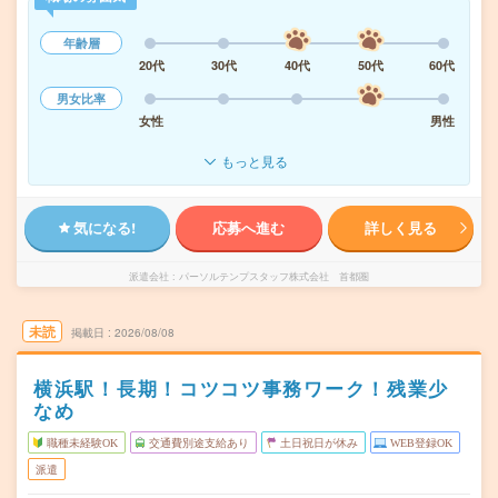
年齢層
20代
30代
40代
50代
60代
男女比率
女性
男性
もっと見る
気になる!
応募へ進む
詳しく見る
派遣会社
パーソルテンプスタッフ株式会社 首都圏
未読
掲載日
2026/08/08
横浜駅！長期！コツコツ事務ワーク！残業少
なめ
職種未経験OK
交通費別途支給あり
土日祝日が休み
WEB登録OK
派遣