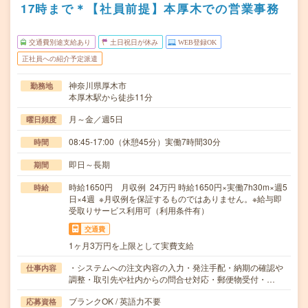
17時まで＊【社員前提】本厚木での営業事務
交通費別途支給あり
土日祝日が休み
WEB登録OK
正社員への紹介予定派遣
神奈川県厚木市
勤務地
本厚木駅から徒歩11分
月～金／週5日
曜日頻度
08:45-17:00（休憩45分）実働7時間30分
時間
即日～長期
期間
時給1650円 月収例 24万円 時給1650円×実働7h30m×週5
時給
日×4週 ※月収例を保証するものではありません。※給与即
受取りサービス利用可（利用条件有）
交通費
1ヶ月3万円を上限として実費支給
・システムへの注文内容の入力・発注手配・納期の確認や
仕事内容
調整・取引先や社内からの問合せ対応・郵便物受付・…
ブランクOK / 英語力不要
応募資格