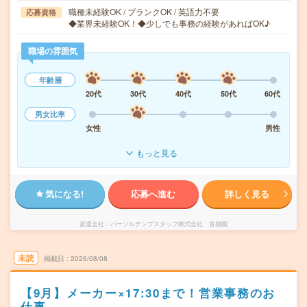
職種未経験OK / ブランクOK / 英語力不要
応募資格
◆業界未経験OK！◆少しでも事務の経験があればOK♪
職場の雰囲気
年齢層
20代
30代
40代
50代
60代
男女比率
女性
男性
もっと見る
気になる!
応募へ進む
詳しく見る
派遣会社
パーソルテンプスタッフ株式会社 首都圏
未読
掲載日
2026/08/08
【9月】メーカー×17:30まで！営業事務のお
仕事