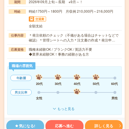
2026年09月上旬～長期 ※9月～！
期間
時給1750円～1800円 月収例 210,000円～216,000円
時給
交通費
全額支給
＊発注依頼のチェック（不備がある場合はチャットなどで
仕事内容
確認）＊管理シートへの入力＊注文書の作成＊発注申…
職種未経験OK / ブランクOK / 英語力不要
応募資格
◆業界未経験OK！事務の経験がある方
職場の雰囲気
年齢層
20代
30代
40代
50代
60代
男女比率
女性
男性
もっと見る
気になる!
応募へ進む
詳しく見る