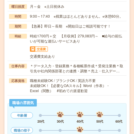
月～金 ※土日祝休み
曜日頻度
9:00～17:40 ※残業はほとんどありません。※休憩60分。
時間
【急募】即日～長期 ※開始日はご相談可能です！
期間
時給1700円＋交 【月収例】279,083円～ ■給与の前払
時給
いが可能な速払いサービスあり
交通費
交通費支給あり
＊データ入力・登録業務＊各種帳票作成＊受発注業務＊取
仕事内容
引先や社内関係部署との連携・調整＊売上・仕入デー…
職種未経験OK / ブランクOK / 英語力不要
応募資格
未経験OK！【必要なOAスキル】Word（作表）・
Excel（関数） #初めての派遣歓迎
職場の雰囲気
年齢層
20代
30代
40代
50代
60代
職場の様子