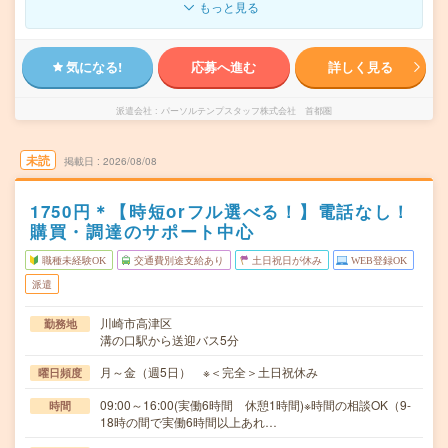
もっと見る
気になる!
応募へ進む
詳しく見る
派遣会社
パーソルテンプスタッフ株式会社 首都圏
未読
掲載日
2026/08/08
1750円＊【時短orフル選べる！】電話なし！
購買・調達のサポート中心
職種未経験OK
交通費別途支給あり
土日祝日が休み
WEB登録OK
派遣
川崎市高津区
勤務地
溝の口駅から送迎バス5分
月～金（週5日） ※＜完全＞土日祝休み
曜日頻度
09:00～16:00(実働6時間 休憩1時間)※時間の相談OK（9-
時間
18時の間で実働6時間以上あれ…