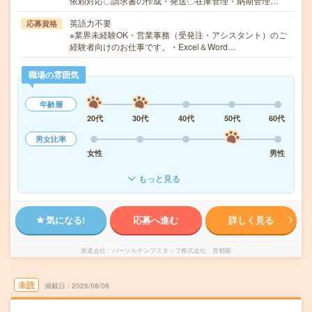
依頼対応〇請求書の作成・発送〇在庫管理・納期管理…
英語力不要
応募資格
※業界未経験OK・営業事務（受発注・アシスタント）のご
経験者向けのお仕事です。・Excel＆Word…
職場の雰囲気
年齢層
20代
30代
40代
50代
60代
男女比率
女性
男性
もっと見る
気になる!
応募へ進む
詳しく見る
派遣会社
パーソルテンプスタッフ株式会社 首都圏
未読
掲載日
2026/08/08