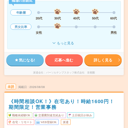
職場の雰囲気
年齢層
20代
30代
40代
50代
60代
男女比率
女性
男性
もっと見る
気になる!
応募へ進む
詳しく見る
派遣会社
パーソルテンプスタッフ株式会社 首都圏
未読
掲載日
2026/08/08
《時間相談OK！》在宅あり！時給1600円！
期間限定！営業事務
職種未経験OK
交通費別途支給あり
土日祝日が休み
在宅・リモート
WEB登録OK
派遣