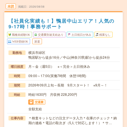
未読
掲載日
2026/08/08
【社員化実績も！】鴨居中山エリア！人気の
9-17時！事務サポート
職種未経験OK
交通費別途支給あり
土日祝日が休み
残業なし
WEB登録OK
派遣
横浜市緑区
勤務地
鴨居駅から徒歩16分／中山(神奈川県)駅から徒歩24分
月～金（週5日） ※＜完全＞土日祝休み
曜日頻度
09:00～17:00(実働7時間 休憩1時間)
時間
2026年09月上旬～長期 9月スタート！ ※9月～！
期間
時給1630円 月収例 228,200円
時給
交通費
全額支給
＊検査キットなどの注文データ入力＊在庫のチェック＊納
仕事内容
期の連絡＊電話の取次ぎ（5人で対応します！）＊サ…