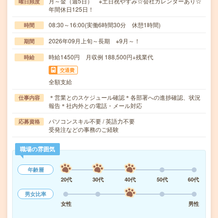
月～金（週5日） ※土日祝やすみ☆会社カレンダーあり☆
曜日頻度
年間休日125日！
08:30～16:00(実働6時間30分 休憩1時間)
時間
2026年09月上旬～長期 ※9月～！
期間
時給1450円 月収例 188,500円+残業代
時給
交通費
全額支給
＊営業とのスケジュール確認＊各部署への進捗確認、状況
仕事内容
報告＊社内外との電話・メール対応
パソコンスキル不要 / 英語力不要
応募資格
受発注などの事務のご経験
職場の雰囲気
年齢層
20代
30代
40代
50代
60代
男女比率
女性
男性