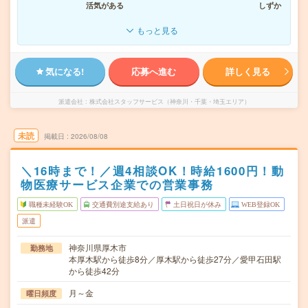
活気がある
しずか
もっと見る
気になる!
応募へ進む
詳しく見る
派遣会社
株式会社スタッフサービス（神奈川・千葉・埼玉エリア）
未読
掲載日
2026/08/08
＼16時まで！／週4相談OK！時給1600円！動
物医療サービス企業での営業事務
職種未経験OK
交通費別途支給あり
土日祝日が休み
WEB登録OK
派遣
神奈川県厚木市
勤務地
本厚木駅から徒歩8分／厚木駅から徒歩27分／愛甲石田駅
から徒歩42分
月～金
曜日頻度