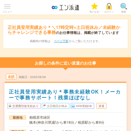
メニュー
気になる!
ログイン
検索
正社員登用実績あり＊＼17時定時×土日祝休み／未経験か
らチャレンジできる事務
のお仕事情報は、掲載が終了しています
掲載時の情報は、
ページ下部
からご覧いただけます。
お探しの条件に近い派遣のお仕事
未読
掲載日
2026/08/08
正社員登用実績あり＊事務未経験OK！メーカ
ーで事務サポート！残業ほぼなし
交通費別途支給あり
土日祝日が休み
WEB登録OK
派遣
相模原市緑区
勤務地
橋本(神奈川県)駅から車18分／相原駅から車9分