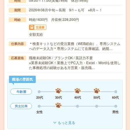
09:00～17:00(実働7時間 休憩1時間)
時間
2026年08月中旬～長期 9/1～も可 ※8月～！
期間
時給1630円 月収例 228,200円
時給
交通費
全額支給
＊検査キットなどの受注業務（WEB経由）、専用システム
仕事内容
へのデータ入力＊専用システムにて在庫確認、納期…
職種未経験OK / ブランクOK / 英語力不要
応募資格
※業界未経験OK！業務上でPC入力・Excel・Wordを使用し
た事務処理の経験がある方営業・販売職…
職場の雰囲気
年齢層
20代
30代
40代
50代
60代
男女比率
女性
男性
もっと見る