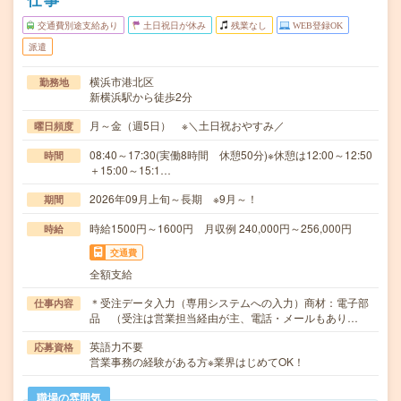
交通費別途支給あり
土日祝日が休み
残業なし
WEB登録OK
派遣
横浜市港北区
勤務地
新横浜駅から徒歩2分
月～金（週5日） ※＼土日祝おやすみ／
曜日頻度
08:40～17:30(実働8時間 休憩50分)※休憩は12:00～12:50
時間
＋15:00～15:1…
2026年09月上旬～長期 ※9月～！
期間
時給1500円～1600円 月収例 240,000円～256,000円
時給
交通費
全額支給
＊受注データ入力（専用システムへの入力）商材：電子部
仕事内容
品 （受注は営業担当経由が主、電話・メールもあり…
英語力不要
応募資格
営業事務の経験がある方※業界はじめてOK！
職場の雰囲気