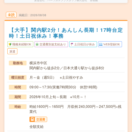
派遣会社
パーソルテンプスタッフ株式会社 首都圏
未読
掲載日
2026/08/08
【大手】関内駅2分！あんしん長期！17時台定
時！土日祝休み！事務
職種未経験OK
交通費別途支給あり
土日祝日が休み
WEB登録OK
派遣
横浜市中区
勤務地
関内駅から徒歩2分／日本大通り駅から徒歩8分
月～金（週5日） ※土日祝やすみ
曜日頻度
09:00～17:30(実働7時間30分 休憩1時間)
時間
2026年10月上旬～長期 ※10月～！
期間
時給1600円～1650円 月収例 240,000円～247,500円+残
時給
業代
交通費
全額支給