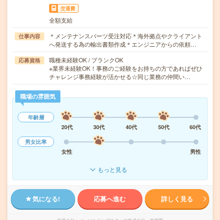
交通費
全額支給
＊メンテナンスパーツ受注対応＊海外拠点やクライアント
仕事内容
へ発送する為の輸出書類作成＊エンジニアからの依頼…
職種未経験OK / ブランクOK
応募資格
※業界未経験OK！事務のご経験をお持ちの方であればぜひ
チャレンジ事務経験が活かせる☆同じ業務の仲間い…
職場の雰囲気
年齢層
20代
30代
40代
50代
60代
男女比率
女性
男性
もっと見る
気になる!
応募へ進む
詳しく見る