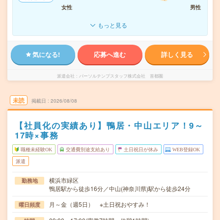
女性
男性
もっと見る
気になる!
応募へ進む
詳しく見る
派遣会社
パーソルテンプスタッフ株式会社 首都圏
未読
掲載日
2026/08/08
【社員化の実績あり】鴨居・中山エリア！9～
17時×事務
職種未経験OK
交通費別途支給あり
土日祝日が休み
WEB登録OK
派遣
横浜市緑区
勤務地
鴨居駅から徒歩16分／中山(神奈川県)駅から徒歩24分
月～金（週5日） ※土日祝おやすみ！
曜日頻度