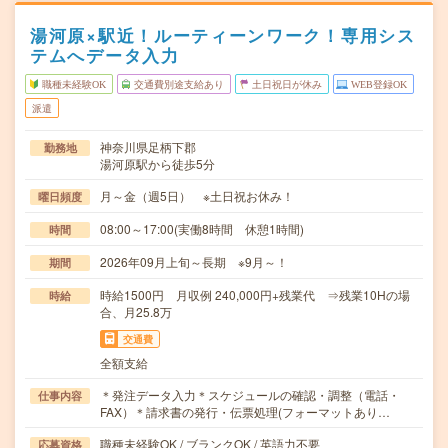
湯河原×駅近！ルーティーンワーク！専用シス
テムへデータ入力
職種未経験OK
交通費別途支給あり
土日祝日が休み
WEB登録OK
派遣
神奈川県足柄下郡
勤務地
湯河原駅から徒歩5分
月～金（週5日） ※土日祝お休み！
曜日頻度
08:00～17:00(実働8時間 休憩1時間)
時間
2026年09月上旬～長期 ※9月～！
期間
時給1500円 月収例 240,000円+残業代 ⇒残業10Hの場
時給
合、月25.8万
交通費
全額支給
＊発注データ入力＊スケジュールの確認・調整（電話・
仕事内容
FAX）＊請求書の発行・伝票処理(フォーマットあり…
職種未経験OK / ブランクOK / 英語力不要
応募資格