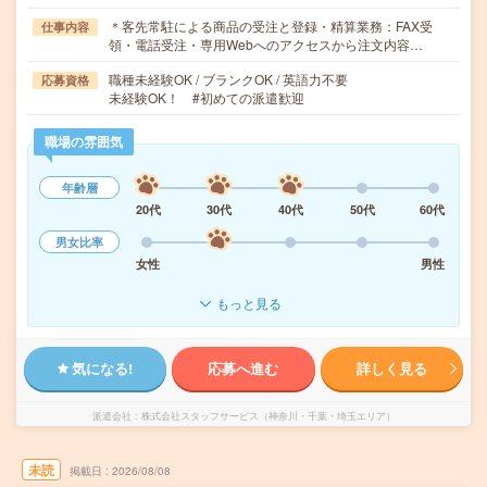
＊客先常駐による商品の受注と登録・精算業務：FAX受
仕事内容
領・電話受注・専用Webへのアクセスから注文内容…
職種未経験OK / ブランクOK / 英語力不要
応募資格
未経験OK！ #初めての派遣歓迎
職場の雰囲気
年齢層
20代
30代
40代
50代
60代
男女比率
女性
男性
もっと見る
気になる!
応募へ進む
詳しく見る
派遣会社
株式会社スタッフサービス（神奈川・千葉・埼玉エリア）
未読
掲載日
2026/08/08