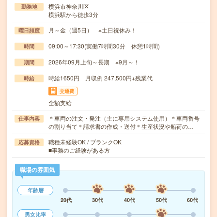
横浜市神奈川区
勤務地
横浜駅から徒歩3分
月～金（週5日） ※土日祝休み！
曜日頻度
09:00～17:30(実働7時間30分 休憩1時間)
時間
2026年09月上旬～長期 ※9月～！
期間
時給1650円 月収例 247,500円+残業代
時給
交通費
全額支給
＊車両の注文・発注（主に専用システム使用）＊車両番号
仕事内容
の割り当て＊請求書の作成・送付＊生産状況や船荷の…
職種未経験OK / ブランクOK
応募資格
■事務のご経験がある方
職場の雰囲気
年齢層
20代
30代
40代
50代
60代
男女比率