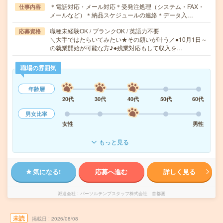
＊電話対応・メール対応＊受発注処理（システム・FAX・
仕事内容
メールなど）＊納品スケジュールの連絡＊データ入…
職種未経験OK / ブランクOK / 英語力不要
応募資格
＼大手ではたらいてみたい★その願いが叶う／●10月1日～
の就業開始が可能な方♪●残業対応もして収入を…
職場の雰囲気
年齢層
20代
30代
40代
50代
60代
男女比率
女性
男性
もっと見る
気になる!
応募へ進む
詳しく見る
派遣会社
パーソルテンプスタッフ株式会社 首都圏
未読
掲載日
2026/08/08