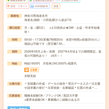
職種未経験OK
交通費別途支給あり
土日祝日が休み
在宅・リモート
WEB登録OK
派遣
神奈川県海老名市
勤務地
海老名(相鉄・小田急)駅から徒歩7分
月～金（週5日） ※土日祝休み★GW・お盆・年末年始連
曜日頻度
休！
09:00～17:30(実働7時間30分 休憩1時間)※前後30分のご
時間
相談は可能です（実労働7.5h…
2026年09月上旬～長期 2027年4月頃までの期間限定。延
期間
長の可能性あり！ ※9月～！
時給1600円 月収例 240,000円+残業代
時給
交通費
全額支給
＊見積書の作成・データの保存＊受注データ入力＊注文書
仕事内容
や請求書の発行＊出荷依頼・在庫確認＊伝票の作成＊…
職種未経験OK / ブランクOK / 英語力不要
応募資格
※業界未経験OK！事務職のご経験がある方