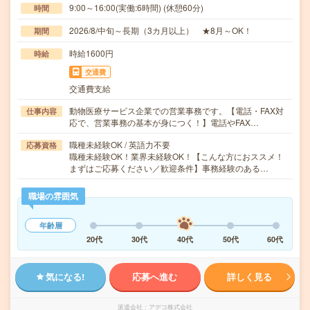
9:00～16:00(実働:6時間) (休憩60分)
時間
2026/8/中旬～長期（3カ月以上） ★8月～OK！
期間
時給1600円
時給
交通費
交通費支給
動物医療サービス企業での営業事務です。【電話・FAX対
仕事内容
応で、営業事務の基本が身につく！】電話やFAX…
職種未経験OK / 英語力不要
応募資格
職種未経験OK！業界未経験OK！【こんな方におススメ！
まずはご応募ください／歓迎条件】事務経験のある…
職場の雰囲気
年齢層
20代
30代
40代
50代
60代
気になる!
応募へ進む
詳しく見る
派遣会社
アデコ株式会社