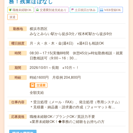
務！残業ほぼなし
職種未経験OK
交通費別途支給あり
土日祝日が休み
WEB登録OK
派遣
横浜市西区
勤務地
みなとみらい駅から徒歩3分／桜木町駅から徒歩9分
月・火・水・木・金(週4日) ※週4日も相談OK
曜日頻度
08:30～17:15(実働8時間 休憩45分)※時短勤務相談・就業
時間
日数相談可（9:00～16：30…
2026/10/01～長期 ※10月～！
期間
時給1600円 月収例 204,800円
時給
交通費
全額支給
＊受注処理（メール・FAX）、発注処理（専用システム）
仕事内容
＊見積書・納品書・請求書の作成（フォーマット有…
職種未経験OK / ブランクOK / 英語力不要
応募資格
※業界未経験OK！◆事務のご経験をお持ちの方