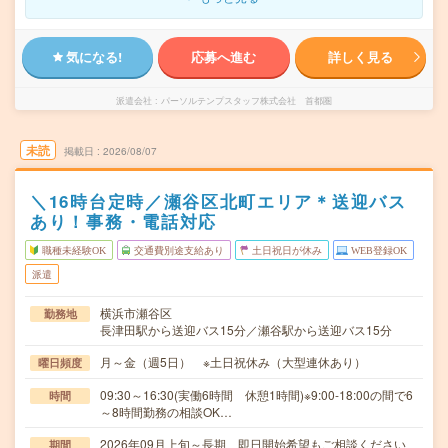
気になる!
応募へ進む
詳しく見る
派遣会社
パーソルテンプスタッフ株式会社 首都圏
未読
掲載日
2026/08/07
＼16時台定時／瀬谷区北町エリア＊送迎バス
あり！事務・電話対応
職種未経験OK
交通費別途支給あり
土日祝日が休み
WEB登録OK
派遣
横浜市瀬谷区
勤務地
長津田駅から送迎バス15分／瀬谷駅から送迎バス15分
月～金（週5日） ※土日祝休み（大型連休あり）
曜日頻度
09:30～16:30(実働6時間 休憩1時間)※9:00-18:00の間で6
時間
～8時間勤務の相談OK…
2026年09月上旬～長期 即日開始希望もご相談ください
期間