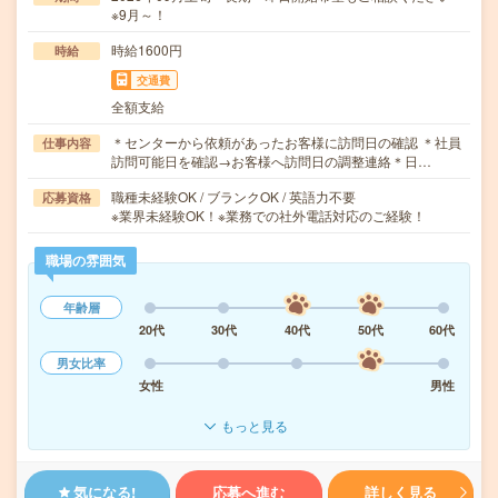
※9月～！
時給1600円
時給
交通費
全額支給
＊センターから依頼があったお客様に訪問日の確認 ＊社員
仕事内容
訪問可能日を確認→お客様へ訪問日の調整連絡＊日…
職種未経験OK / ブランクOK / 英語力不要
応募資格
※業界未経験OK！※業務での社外電話対応のご経験！
職場の雰囲気
年齢層
20代
30代
40代
50代
60代
男女比率
女性
男性
もっと見る
気になる!
応募へ進む
詳しく見る