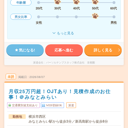
年齢層
20代
30代
40代
50代
60代
男女比率
女性
男性
もっと見る
気になる!
応募へ進む
詳しく見る
派遣会社
パーソルテンプスタッフ株式会社 首都圏
未読
掲載日
2026/08/07
月収25万円超！OJTあり！見積作成のお仕
事！＠みなとみらい
交通費別途支給あり
WEB登録OK
派遣
横浜市西区
勤務地
みなとみらい駅から徒歩3分／新高島駅から徒歩8分