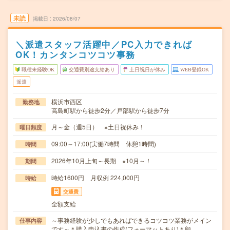
未読
掲載日
2026/08/07
＼派遣スタッフ活躍中／PC入力できれば
OK！カンタンコツコツ事務
職種未経験OK
交通費別途支給あり
土日祝日が休み
WEB登録OK
派遣
横浜市西区
勤務地
高島町駅から徒歩2分／戸部駅から徒歩7分
月～金（週5日） ※土日祝休み！
曜日頻度
09:00～17:00(実働7時間 休憩1時間)
時間
2026年10月上旬～長期 ※10月～！
期間
時給1600円 月収例 224,000円
時給
交通費
全額支給
～事務経験が少しでもあればできるコツコツ業務がメイン
仕事内容
です～＊購入申込書の作成(フォーマットあり)＊顧…