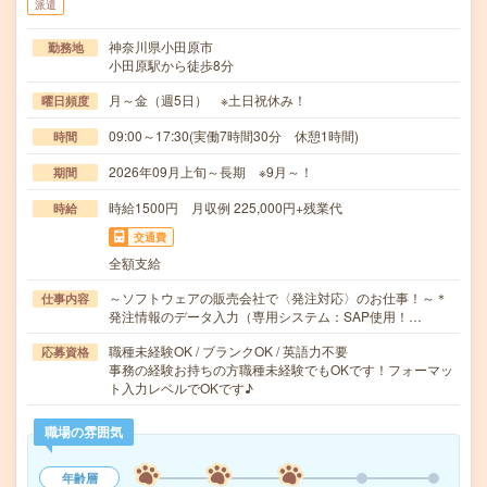
派遣
神奈川県小田原市
勤務地
小田原駅から徒歩8分
月～金（週5日） ※土日祝休み！
曜日頻度
09:00～17:30(実働7時間30分 休憩1時間)
時間
2026年09月上旬～長期 ※9月～！
期間
時給1500円 月収例 225,000円+残業代
時給
交通費
全額支給
～ソフトウェアの販売会社で〈発注対応〉のお仕事！～＊
仕事内容
発注情報のデータ入力（専用システム：SAP使用！…
職種未経験OK / ブランクOK / 英語力不要
応募資格
事務の経験お持ちの方職種未経験でもOKです！フォーマッ
ト入力レベルでOKです♪
職場の雰囲気
年齢層