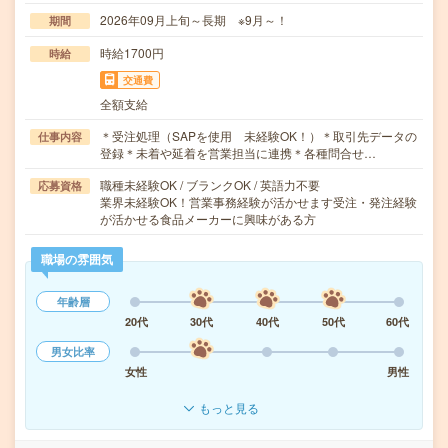
2026年09月上旬～長期 ※9月～！
期間
時給1700円
時給
交通費
全額支給
＊受注処理（SAPを使用 未経験OK！）＊取引先データの
仕事内容
登録＊未着や延着を営業担当に連携＊各種問合せ…
職種未経験OK / ブランクOK / 英語力不要
応募資格
業界未経験OK！営業事務経験が活かせます受注・発注経験
が活かせる食品メーカーに興味がある方
職場の雰囲気
年齢層
20代
30代
40代
50代
60代
男女比率
女性
男性
もっと見る