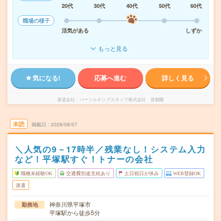
20代
30代
40代
50代
60代
職場の様子
活気がある
しずか
もっと見る
気になる!
応募へ進む
詳しく見る
派遣会社
パーソルテンプスタッフ株式会社 首都圏
未読
掲載日
2026/08/07
＼人気の9－17時半／残業なし！システム入力
など！平塚駅すぐ！トナーの会社
職種未経験OK
交通費別途支給あり
土日祝日が休み
WEB登録OK
派遣
神奈川県平塚市
勤務地
平塚駅から徒歩5分