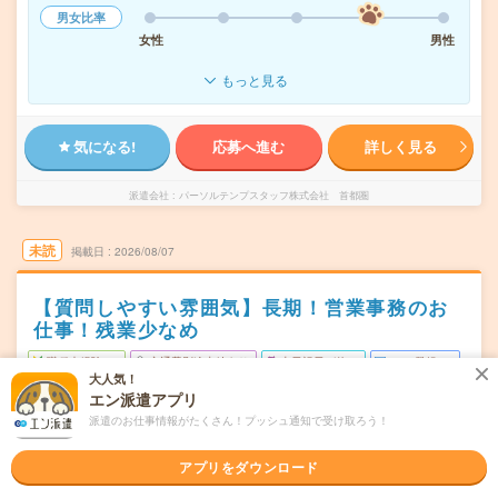
男女比率
女性
男性
もっと見る
気になる!
応募へ進む
詳しく見る
派遣会社
パーソルテンプスタッフ株式会社 首都圏
未読
掲載日
2026/08/07
【質問しやすい雰囲気】長期！営業事務のお
仕事！残業少なめ
職種未経験OK
交通費別途支給あり
土日祝日が休み
WEB登録OK
大人気！
派遣
エン派遣アプリ
派遣のお仕事情報がたくさん！プッシュ通知で受け取ろう！
横浜市神奈川区
勤務地
子安駅から徒歩8分／新子安駅から徒歩12分
アプリをダウンロード
月～金（週5日） ※土日祝休み！
曜日頻度