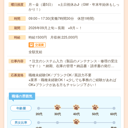
月～金（週5日） ※土日祝休み♪（GW・年末年始休もしっ
曜日頻度
かり！）
09:00～17:30(実働7時間30分 休憩1時間)
時間
2026年09月上旬～長期 ※9月～！
期間
時給1500円 月収例 225,000円
時給
交通費
全額支給
＊注文のシステム入力（製品のメンテナンス・修理の受注
仕事内容
です！）＊納期、在庫の管理＊納品書・請求書の発行…
職種未経験OK / ブランクOK / 英語力不要
応募資格
※業界・職種未経験OK！※少しでも事務のご経験があれば
OK※ブランクがある方もチャレンジ下さい！
職場の雰囲気
年齢層
20代
30代
40代
50代
60代
男女比率