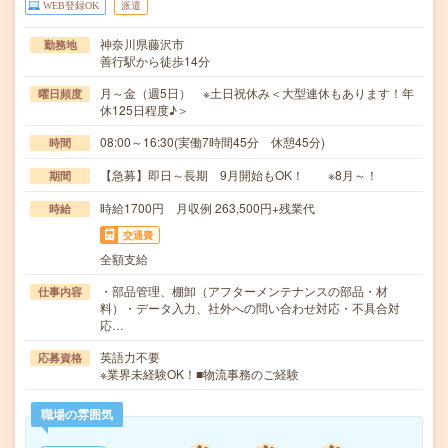
WEB登録OK
派遣
神奈川県藤沢市
勤務地
善行駅から徒歩14分
月～金（週5日） ※土日祝休み＜大型連休もあります！年
曜日頻度
休125日程度♪＞
08:00～16:30(実働7時間45分 休憩45分)
時間
【急募】即日～長期 9月開始もOK！ ※8月～！
期間
時給1700円 月収例 263,500円+残業代
時給
交通費
全額支給
・部品管理、棚卸（アフターメンテナンスの部品・材
仕事内容
料）・データ入力、社外への問い合わせ対応・不具合対
応…
英語力不要
応募資格
※業界未経験OK！■物流事務のご経験
職場の雰囲気