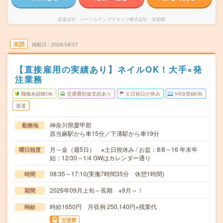
派遣会社
パーソルテンプスタッフ株式会社 首都圏
未読
掲載日
2026/08/07
【直接雇用の実績あり】ネイルOK！大手×発
注業務
職種未経験OK
交通費別途支給あり
土日祝日が休み
WEB登録OK
派遣
神奈川県愛甲郡
勤務地
原当麻駅から車15分／下溝駅から車19分
月～金（週5日） ※土日祝休み / お盆：8/8～16 年末年
曜日頻度
始：12/30～1/4 GWはカレンダー通り
08:35～17:10(実働7時間35分 休憩1時間)
時間
2026年09月上旬～長期 ※9月～！
期間
時給1650円 月収例 250,140円+残業代
時給
交通費