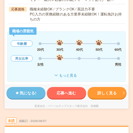
職種未経験OK / ブランクOK / 英語力不要
応募資格
PC入力の実務経験のある方業界未経験OK！運転免許お持
ちの方
職場の雰囲気
年齢層
20代
30代
40代
50代
60代
男女比率
女性
男性
もっと見る
気になる!
応募へ進む
詳しく見る
派遣会社
パーソルテンプスタッフ株式会社 首都圏
未読
掲載日
2026/08/07