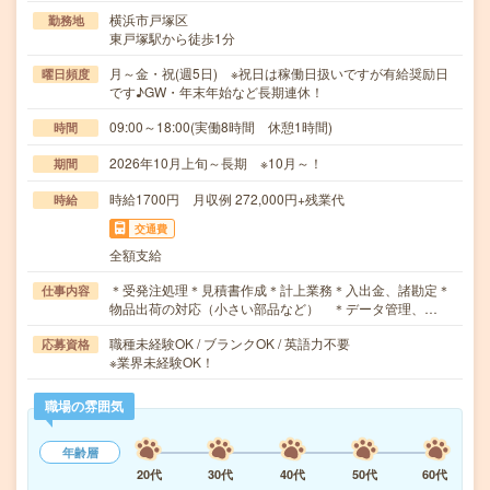
横浜市戸塚区
勤務地
東戸塚駅から徒歩1分
月～金・祝(週5日) ※祝日は稼働日扱いですが有給奨励日
曜日頻度
です♪GW・年末年始など長期連休！
09:00～18:00(実働8時間 休憩1時間)
時間
2026年10月上旬～長期 ※10月～！
期間
時給1700円 月収例 272,000円+残業代
時給
交通費
全額支給
＊受発注処理＊見積書作成＊計上業務＊入出金、諸勘定＊
仕事内容
物品出荷の対応（小さい部品など） ＊データ管理、…
職種未経験OK / ブランクOK / 英語力不要
応募資格
※業界未経験OK！
職場の雰囲気
年齢層
20代
30代
40代
50代
60代