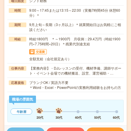
シフト勤務
曜日頻度
9:00～17:45または13:15～22:00（実働7時間45分 休憩60
時間
分）＊
9月上旬～長期（3ヶ月以上）＊就業開始日はお気軽にご相
期間
談ください
時給1800円 ＊～1900円 月収例：29.4万円（時給1900
時給
円×7.75時間×20日）＊残業代別途支給
交通費
全額支給（会社規定あり）
【業務内容】・DJレッスンの受付、機材準備、講師サポー
仕事内容
ト・イベント会場での機材搬送、設営、運営補助・…
ブランクOK / 英語力不要
応募資格
＊Word・Excel・PowerPointの実務利用経験をお持ちの方
職場の雰囲気
年齢層
20代
30代
40代
50代
60代