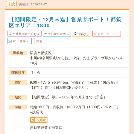
未読
掲載日
2026/08/07
【期間限定・12月末迄】営業サポート！都筑
区エリア！1800
交通費別途支給あり
土日祝日が休み
残業なし
在宅・リモート
WEB登録OK
派遣
横浜市都筑区
勤務地
中川(神奈川県)駅から徒歩12分／たまプラーザ駅からバス
10分
月～金
曜日頻度
9:00～17:45（休憩45m、実働8h）【残業】10h程度/月
時間
【在宅】週1～2日程度OK※出張の…
【期間限定】即日～2026年12月末まで（予定）
期間
時給1800円 月収例：約30.2万円（1800円×8h×21日）
時給
+残業代
交通費
通勤交通費全額支給