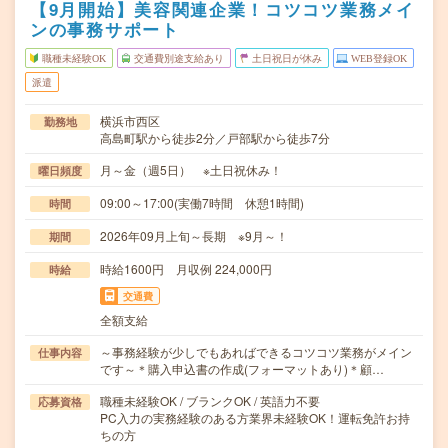
【9月開始】美容関連企業！コツコツ業務メイ
ンの事務サポート
職種未経験OK
交通費別途支給あり
土日祝日が休み
WEB登録OK
派遣
横浜市西区
勤務地
高島町駅から徒歩2分／戸部駅から徒歩7分
月～金（週5日） ※土日祝休み！
曜日頻度
09:00～17:00(実働7時間 休憩1時間)
時間
2026年09月上旬～長期 ※9月～！
期間
時給1600円 月収例 224,000円
時給
交通費
全額支給
～事務経験が少しでもあればできるコツコツ業務がメイン
仕事内容
です～＊購入申込書の作成(フォーマットあり)＊顧…
職種未経験OK / ブランクOK / 英語力不要
応募資格
PC入力の実務経験のある方業界未経験OK！運転免許お持
ちの方