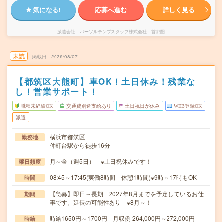
気になる!
応募へ進む
詳しく見る
派遣会社
パーソルテンプスタッフ株式会社 首都圏
未読
掲載日
2026/08/07
【都筑区大熊町】車OK！土日休み！残業な
し！営業サポート！
職種未経験OK
交通費別途支給あり
土日祝日が休み
WEB登録OK
派遣
横浜市都筑区
勤務地
仲町台駅から徒歩16分
月～金（週5日） ※土日祝休みです！
曜日頻度
08:45～17:45(実働8時間 休憩1時間)※9時～17時もOK
時間
【急募】即日～長期 2027年8月までを予定しているお仕
期間
事です。延長の可能性あり ※8月～！
時給1650円～1700円 月収例 264,000円～272,000円
時給