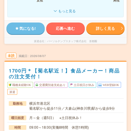
女性
男性
もっと見る
気になる!
応募へ進む
詳しく見る
派遣会社
パーソルテンプスタッフ株式会社 首都圏
未読
掲載日
2026/08/07
1700円＊【菊名駅近！】食品メーカー！商品
の注文受付！
職種未経験OK
交通費別途支給あり
土日祝日が休み
WEB登録OK
派遣
横浜市港北区
勤務地
菊名駅から徒歩11分／大倉山(神奈川県)駅から徒歩9分
月～金（週5日） ※土日祝休み！
曜日頻度
09:00～18:00(実働8時間 休憩1時間)
時間