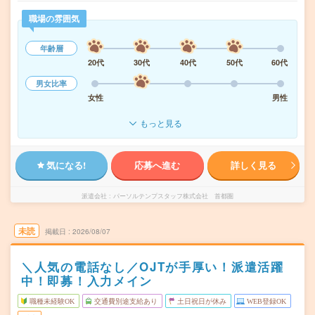
職場の雰囲気
年齢層
20代
30代
40代
50代
60代
男女比率
女性
男性
もっと見る
気になる!
応募へ進む
詳しく見る
派遣会社
パーソルテンプスタッフ株式会社 首都圏
未読
掲載日
2026/08/07
＼人気の電話なし／OJTが手厚い！派遣活躍
中！即募！入力メイン
職種未経験OK
交通費別途支給あり
土日祝日が休み
WEB登録OK