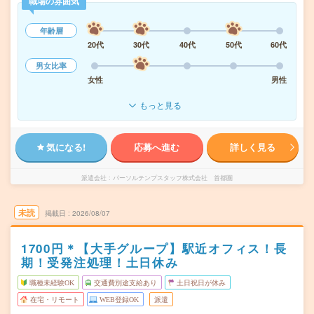
職場の雰囲気
年齢層
20代
30代
40代
50代
60代
男女比率
女性
男性
もっと見る
気になる!
応募へ進む
詳しく見る
派遣会社
パーソルテンプスタッフ株式会社 首都圏
未読
掲載日
2026/08/07
1700円＊【大手グループ】駅近オフィス！長
期！受発注処理！土日休み
職種未経験OK
交通費別途支給あり
土日祝日が休み
在宅・リモート
WEB登録OK
派遣