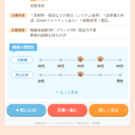
全額支給
＊原材料・部品などの発注（システム使用）＊請求書の作
仕事内容
成（Excelフォーマットあり）＊納期管理（電話…
職種未経験OK / ブランクOK / 英語力不要
応募資格
事務の経験お持ちの方
職場の雰囲気
年齢層
20代
30代
40代
50代
60代
男女比率
女性
男性
もっと見る
気になる!
応募へ進む
詳しく見る
派遣会社
パーソルテンプスタッフ株式会社 首都圏