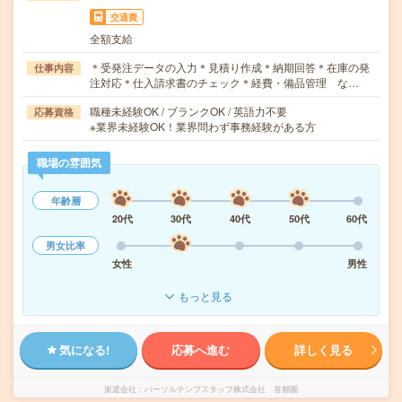
交通費
全額支給
＊受発注データの入力＊見積り作成＊納期回答＊在庫の発
仕事内容
注対応＊仕入請求書のチェック＊経費・備品管理 な…
職種未経験OK / ブランクOK / 英語力不要
応募資格
※業界未経験OK！業界問わず事務経験がある方
職場の雰囲気
年齢層
20代
30代
40代
50代
60代
男女比率
女性
男性
もっと見る
気になる!
応募へ進む
詳しく見る
派遣会社
パーソルテンプスタッフ株式会社 首都圏