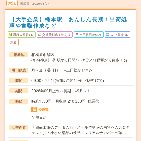
未読
掲載日
2026/08/07
【大手企業】橋本駅！あんしん長期！出荷処
理や書類作成など
職種未経験OK
交通費別途支給あり
土日祝日が休み
WEB登録OK
派遣
相模原市緑区
勤務地
橋本(神奈川県)駅から民間バス8分／相原駅から徒歩20分
月～金（週5日） ※土日祝がお休み
曜日頻度
09:00～17:45(実働7時間45分 休憩1時間)
時間
2026年09月上旬～長期 ※9月～！
期間
時給1550円 月収例 240,250円+残業代
時給
交通費
全額支給
＊部品出庫のデータ入力（メールで指示の内容を入力＆チ
仕事内容
ェック）＊小さい部品の検品・シリアルナンバーの確…