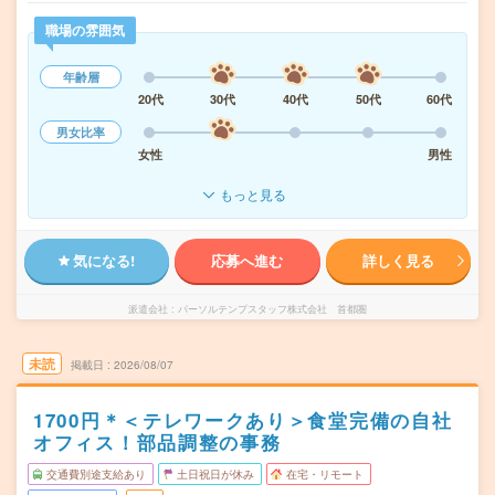
職場の雰囲気
年齢層
20代
30代
40代
50代
60代
男女比率
女性
男性
もっと見る
気になる!
応募へ進む
詳しく見る
派遣会社
パーソルテンプスタッフ株式会社 首都圏
未読
掲載日
2026/08/07
1700円＊＜テレワークあり＞食堂完備の自社
オフィス！部品調整の事務
交通費別途支給あり
土日祝日が休み
在宅・リモート