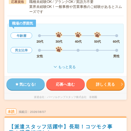
職種未経験OK / ブランクOK / 英語力不要
応募資格
業界未経験OK！一般事務や営業事務のご経験があるとスム
ーズです
職場の雰囲気
年齢層
20代
30代
40代
50代
60代
男女比率
女性
男性
もっと見る
気になる!
応募へ進む
詳しく見る
派遣会社
パーソルテンプスタッフ株式会社 首都圏
未読
掲載日
2026/08/07
【派遣スタッフ活躍中】長期！コツモク事