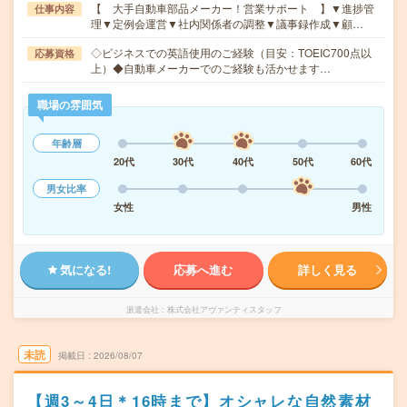
【 大手自動車部品メーカー！営業サポート 】▼進捗管
仕事内容
理▼定例会運営▼社内関係者の調整▼議事録作成▼顧…
◇ビジネスでの英語使用のご経験（目安：TOEIC700点以
応募資格
上）◆自動車メーカーでのご経験も活かせます…
職場の雰囲気
年齢層
20代
30代
40代
50代
60代
男女比率
女性
男性
気になる!
応募へ進む
詳しく見る
派遣会社
株式会社アヴァンティスタッフ
未読
掲載日
2026/08/07
【週3～4日＊16時まで】オシャレな自然素材