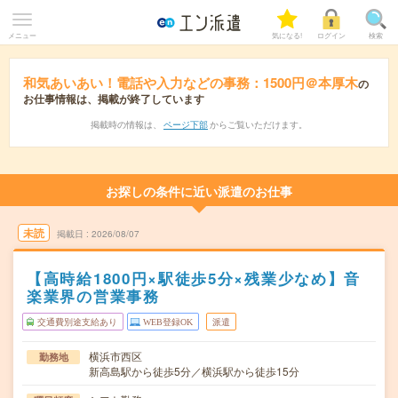
メニュー
気になる!
ログイン
検索
和気あいあい！電話や入力などの事務：1500円＠本厚木
の
お仕事情報は、掲載が終了しています
掲載時の情報は、
ページ下部
からご覧いただけます。
お探しの条件に近い派遣のお仕事
未読
掲載日
2026/08/07
【高時給1800円×駅徒歩5分×残業少なめ】音
楽業界の営業事務
交通費別途支給あり
WEB登録OK
派遣
横浜市西区
勤務地
新高島駅から徒歩5分／横浜駅から徒歩15分