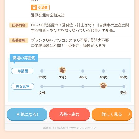
交通費
通勤交通費全額支給
20～50代活躍中！受発注～計上まで！《自動車の生産に関
仕事内容
する機器・型などを取り扱っている部署》▼受発…
ブランクOK / パソコンスキル不要 / 英語力不要
応募資格
◎業界経験は不問！「受発注」経験がある方
職場の雰囲気
年齢層
20代
30代
40代
50代
60代
男女比率
女性
男性
気になる!
応募へ進む
詳しく見る
派遣会社
株式会社アヴァンティスタッフ