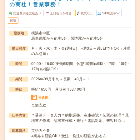
の商社！営業事務！
交通費別途支給あり
土日祝日が休み
残業なし
WEB登録OK
派遣
横浜市中区
勤務地
馬車道駅から徒歩5分／関内駅から徒歩5分
月・火・水・木・金(週4日) ※週3日～週5日でもOK（月曜
曜日頻度
のみ必須）
09:00～16:00(実働6時間 休憩1時間)※9時～17時、10時～
時間
17時も相談OK！
2026年09月中旬～長期 ※9月～！
期間
時給1650円 月収例 158,400円
時給
交通費
全額支給
＊受注データ入力＊納期調整、在庫確認＊伝票の処理＊見
仕事内容
積書の作成、請求書作成・発行＊電話対応、来客対応…
英語力不要
応募資格
※業界未経験OK！受注・発注の経験がある方