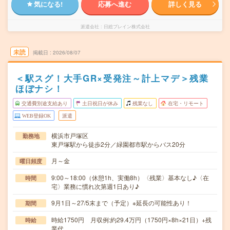
気になる!
応募へ進む
詳しく見る
派遣会社
日総ブレイン株式会社
未読
掲載日
2026/08/07
＜駅スグ！大手GR×受発注～計上マデ＞残業
ほぼナシ！
交通費別途支給あり
土日祝日が休み
残業なし
在宅・リモート
WEB登録OK
派遣
横浜市戸塚区
勤務地
東戸塚駅から徒歩2分／緑園都市駅からバス20分
月～金
曜日頻度
9:00～18:00（休憩1h、実働8h）〈残業〉基本なし♪〈在
時間
宅〉業務に慣れ次第週1日あり♪
9月1日～27/5末まで（予定）※延長の可能性あり！
期間
時給1750円 月収例:約29.4万円（1750円×8h×21日）+残
時給
業代