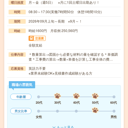
月～金（週5日） ※月に1回土曜日出勤あり！
曜日頻度
08:30～17:30(実働7時間50分 休憩1時間10分)
時間
2026年09月上旬～長期 ※9月～！
期間
時給1600円 月収例 250,560円
時給
交通費
全額支給
＊数量算出→図面から必要な材料の量を確認する＊単価調
仕事内容
査＊工事費の算出→数量×単価を計算し工事全体の費…
英語力不要
応募資格
※業界未経験OK※見積書作成経験がある方
職場の雰囲気
年齢層
20代
30代
40代
50代
60代
男女比率
女性
男性
もっと見る