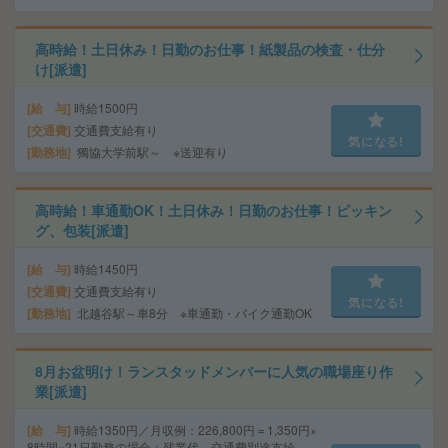
高時給！土日休み！日勤のお仕事！紙製品の検査・仕分
け[派遣]
給 与
時給1500円
交通費
交通費支給有り
気になる!
勤務地
獨協大学前駅～ ※送迎有り
高時給！車通勤OK！土日休み！日勤のお仕事！ピッキン
グ、包装[派遣]
給 与
時給1450円
交通費
交通費支給有り
気になる!
勤務地
北越谷駅～車8分 ※車通勤・バイク通勤OK
8月お盆明け！ランスタッドメンバーに人気の職場座り作
業[派遣]
給 与
時給1350円／月収例：226,800円＝1,350円×
8時間×21日勤務の場合＋残業代、交通費別途支給