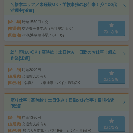
＼橋本エリア／未経験OK・学校事務のお仕事！彡＊50代
活躍中[派遣]
給 与
時給1550円＋交
交通費
交通費実費支給（当社規定あり）
気になる!
勤務地
JR横浜線 橋本駅 バス10分
給与即払いOK！高時給！土日休み！日勤のお仕事！組立
作業[派遣]
給 与
時給2000円
交通費
交通費支給有り
気になる!
勤務地
谷塚駅～ ※車通勤・バイク通勤OK
座り仕事！高時給！土日休み！日勤のお仕事！目視検査
[派遣]
給 与
時給1350円
交通費
交通費支給有り
気になる!
勤務地
獨協大学前駅～バス19分 ※バイク通勤OK