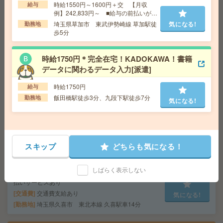
時給1550円～1600円＋交 【月収
給 与
給与
時給1750円 月収例 245,000円
例】242,833円～ ■給与の前払いが可
交通費
全額支給
能な速払いサービスあり
気になる!
埼玉県草加市 東武伊勢崎線 草加駅徒
気になる!
勤務地
勤務地
東所沢駅徒歩10分、所沢駅民間バス12分
歩5分
正社員前提＊＜365日！曜日シフト＞川越駅3分！請求書
時給1750円＊完全在宅！KADOKAWA！書籍
照合＆入力[正社員への紹介予定派遣]
データに関わるデータ入力[派遣]
給 与
時給1550円
時給1750円
給与
交通費
全額支給
飯田橋駅徒歩3分、九段下駅徒歩7分
勤務地
気になる!
気になる!
勤務地
川越駅徒歩3分、本川越駅徒歩15分 ※駅チカ
オフィスだから通いやすい！
正社員前提＊賞与2回＊4ヶ月分＊受注業務など＊車通勤O
スキップ
どちらも気になる！
K[正社員への紹介予定派遣]
しばらく表示しない
給 与
時給1700円＋交 ■給与の前払いが可能な速
払いサービスあり
交通費
交通費支給あり
気になる!
勤務地
埼玉県久喜市 東北本線 久喜駅車14分