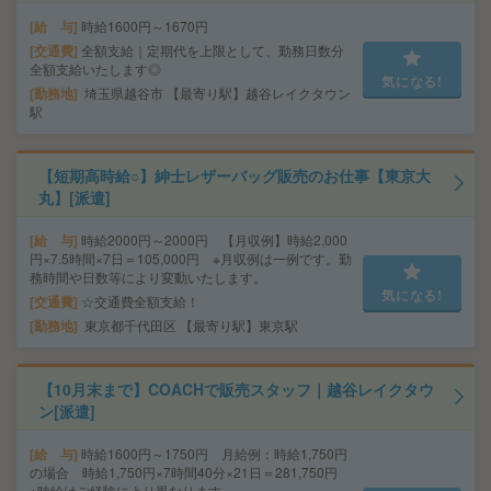
給 与
時給1600円～1670円
交通費
全額支給｜定期代を上限として、勤務日数分
全額支給いたします◎
気になる!
勤務地
埼玉県越谷市 【最寄り駅】越谷レイクタウン
駅
【短期高時給○】紳士レザーバッグ販売のお仕事【東京大
丸】[派遣]
給 与
時給2000円～2000円 【月収例】時給2,000
円×7.5時間×7日＝105,000円 ※月収例は一例です。勤
務時間や日数等により変動いたします。
気になる!
交通費
☆交通費全額支給！
勤務地
東京都千代田区 【最寄り駅】東京駅
【10月末まで】COACHで販売スタッフ｜越谷レイクタウ
ン[派遣]
給 与
時給1600円～1750円 月給例：時給1,750円
の場合 時給1,750円×7時間40分×21日＝281,750円
※時給はご経験により異なります