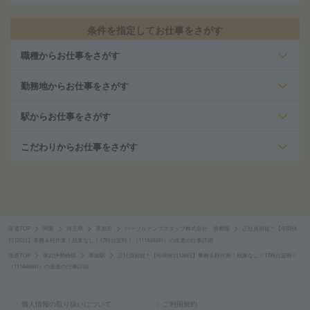
条件を指定してお仕事をさがす
職種からお仕事をさがす
勤務地からお仕事をさがす
駅からお仕事をさがす
こだわりからお仕事をさがす
派遣TOP
関東
埼玉県
草加市
パーソルテンプスタッフ株式会社 首都圏
正社員前提＊【年間休
日126日】事務＆軽作業！残業なし！17時台定時！（111448481）の派遣の仕事詳細
派遣TOP
東武伊勢崎線
草加駅
正社員前提＊【年間休日126日】事務＆軽作業！残業なし！17時台定時！
（111448481）の派遣の仕事詳細
個人情報の取り扱いについて
ご利用規約