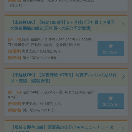
勤務地
（徒歩1分）
【未経験OK】【時給1600円】6ヶ月後に正社員！お菓子
の製造機械の組立[正社員への紹介予定派遣]
給 与
時給1600円／月収例：260,400円＝1,600円×
7時間45分×21日勤務の場合＋交通費別途支給
交通費
実費支給／当社規定あり。
気になる!
勤務地
鳩ヶ谷駅からバス6分
【未経験OK】【深夜時給1875円】写真アルバムの貼り付
け・確認｜短期[派遣]
給 与
時給1500円／夜22時～翌5時までは深夜時給1
875円
交通費
実費支給／当社規定あり。
気になる!
勤務地
川口駅からバス10分
【服装＆髪色自由】医薬品の仕分け＋ちょこっとデータ