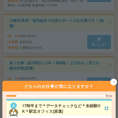
勤務地
埼玉県越谷市 東武伊勢崎線 新田（埼玉）駅
車8分、武蔵野線 南越谷駅バス16分
三郷市/幸房！協同組合で社員サポートのお仕事です！[派
遣]
給 与
時給1550円
交通費
全額支給
気になる!
勤務地
三郷駅徒歩10分
座り仕事！給与即払いOK！高時給！土日休み！受入れ・
梱包作業[派遣]
給 与
時給1500円
交通費
交通費支給有り
どちらのお仕事が気になりますか？
気になる!
勤務地
谷塚駅～徒歩10分 ※車通勤・バイク通勤OK
1
/10
1750円＊【図書館や博物館が好きなかたへ】本に囲まれ
17時半まで＊データチェックなど＊未経験O
てお仕事＊事務[派遣]
K＊駅近オフィス[派遣]