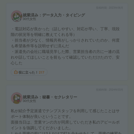
投稿時期
2023年06月
就業済み：データ入力・タイピング
30代女性
・電話対応が良かった（話しやすい、対応が早い、丁寧、現段
階の状況等を明確に教えてくれる等）
・担当者が少なく、情報共有がしっかりされていたのか、何度
も希望条件等を説明せずに済んだ
・派遣先の会社に職場見学した際、営業担当者の方に一連の流
れや話してほしいことを前もって確認していただけたので、安
心した
役に立った！
217
投稿時期
2024年03月
就業済み：秘書・セクレタリー
30代女性
私が紹介予定派遣でテンプスタッフを利用して感じたことはサ
ポート体制が良いということです。
面接当日は、営業マンの方が同席していただき私のアピールポ
イントを強調してくださいました。
しかも面接の前には2人だけで打ち合わせをして、面接の練習を