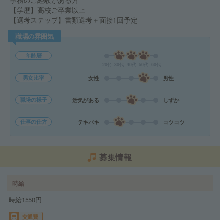
事務のご経験がある方
【学歴】高校ご卒業以上
【選考ステップ】書類選考＋面接1回予定
職場の雰囲気
年齢層
20代
30代
40代
50代
60代
男女比率
女性
男性
職場の様子
活気がある
しずか
仕事の仕方
テキパキ
コツコツ
募集情報
時給
時給1550円
交通費