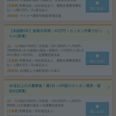
交通費
実費支給／当社規定あり。通勤交通費実費支
気になる!
払／上限4万円／月※規定あり
勤務地
マイカー通勤可能/駐車場完備
【未経験OK】短期月収例：33万円！カンタン作業でがっ
ちり[派遣]
給 与
時給1700円／月収例：331,500円＝1,700円×
7時間30分×21日勤務の場合＋残業代（1700円×1.25×3
0hの場合＝63750）、交通費別途支給
交通費
実費支給／当社規定あり。通勤交通費実費支
気になる!
払／上限4万円／月※規定あり
勤務地
白岡駅より無料送迎バスあり
20名以上の大量募集！週3日～OK梨のカンタン選果・箱
詰め[派遣]
給 与
時給1250円／月収例：120,000円＝1,250円×
8時間×12日勤務の場合＋交通費別途支給
交通費
実費支給／当社規定あり。
気になる!