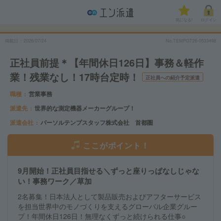
気になる!
ログイン
掲載日
2026/07/24
No.TEMPGT26-0533498
正社員前提＊【年間休日126日】事務＆軽作
業！残業なし！17時台定時！
正社員への紹介予定派遣
職種
営業事務
派遣先
世界的な測定機器メーカーグループ！
派遣会社
パーソルテンプスタッフ株式会社 首都圏
ここがポイント！
9月開始！正社員目指せる＼ずっと座りっぱなしじゃな
い！事務ワーク／草加
2名募集！日本法人として製品販売およびアフターサービス
を担当世界中のモノづくりを支えるグローバル企業グルー
プ！年間休日126日！無理なくずっと続けられる仕事○