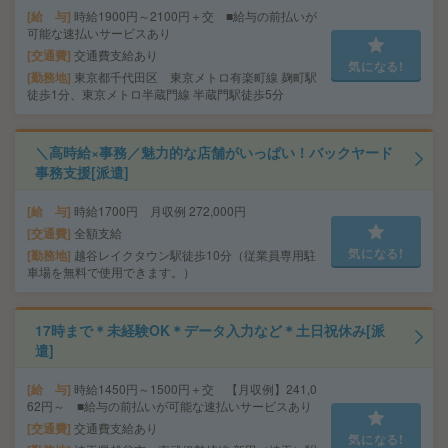
給 与
時給1900円～2100円＋交 ■給与の前払いが
可能な速払いサービスあり
交通費
交通費支給あり
気になる!
勤務地
東京都千代田区 東京メトロ有楽町線 麹町駅
徒歩1分、東京メトロ半蔵門線 半蔵門駅徒歩5分
＼高時給×事務／魅力的な店舗がいっぱい！バックヤード
事務支援[派遣]
給 与
時給1700円 月収例 272,000円
交通費
全額支給
気になる!
勤務地
越谷レイクタウン駅徒歩10分（従業員専用駐
車場を無料で使用できます。）
17時まで＊未経験OK＊データ入力など＊土日祝休み[派
遣]
給 与
時給1450円～1500円＋交 【月収例】241,0
62円～ ■給与の前払いが可能な速払いサービスあり
交通費
交通費支給あり
気になる!