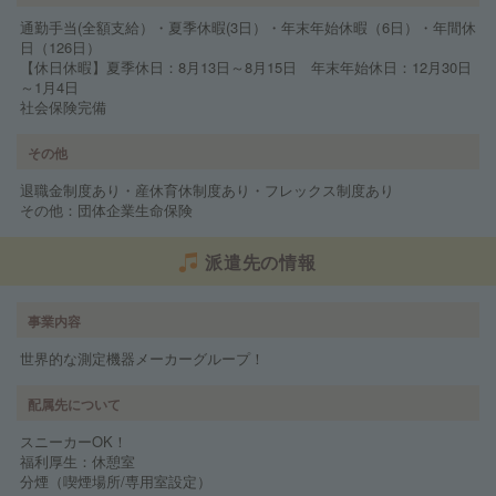
通勤手当(全額支給）・夏季休暇(3日）・年末年始休暇（6日）・年間休
日（126日）
【休日休暇】夏季休日：8月13日～8月15日 年末年始休日：12月30日
～1月4日
社会保険完備
その他
退職金制度あり・産休育休制度あり・フレックス制度あり
その他：団体企業生命保険
派遣先の情報
事業内容
世界的な測定機器メーカーグループ！
配属先について
スニーカーOK！
福利厚生：休憩室
分煙（喫煙場所/専用室設定）