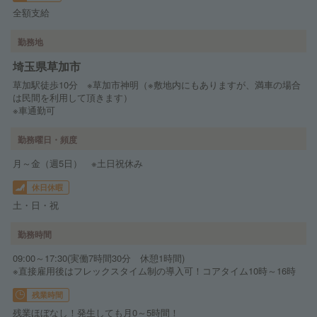
全額支給
勤務地
埼玉県草加市
草加駅徒歩10分 ※草加市神明（※敷地内にもありますが、満車の場合
は民間を利用して頂きます）
※車通勤可
勤務曜日・頻度
月～金（週5日） ※土日祝休み
休日休暇
土・日・祝
勤務時間
09:00～17:30(実働7時間30分 休憩1時間)
※直接雇用後はフレックスタイム制の導入可！コアタイム10時～16時
残業時間
残業ほぼなし！発生しても月0～5時間！