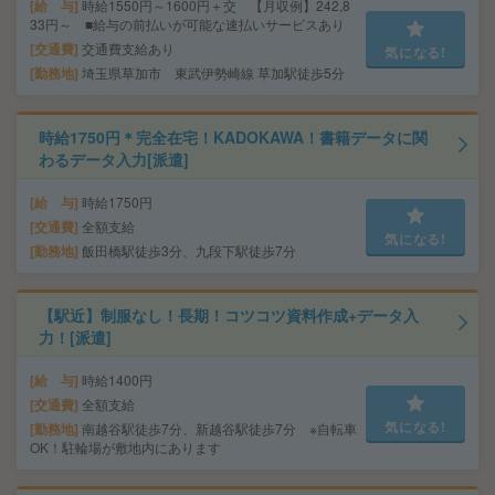
給 与
時給1550円～1600円＋交 【月収例】242,8
33円～ ■給与の前払いが可能な速払いサービスあり
交通費
交通費支給あり
気になる!
勤務地
埼玉県草加市 東武伊勢崎線 草加駅徒歩5分
時給1750円＊完全在宅！KADOKAWA！書籍データに関
わるデータ入力[派遣]
給 与
時給1750円
交通費
全額支給
気になる!
勤務地
飯田橋駅徒歩3分、九段下駅徒歩7分
【駅近】制服なし！長期！コツコツ資料作成+データ入
力！[派遣]
給 与
時給1400円
交通費
全額支給
気になる!
勤務地
南越谷駅徒歩7分、新越谷駅徒歩7分 ※自転車
OK！駐輪場が敷地内にあります