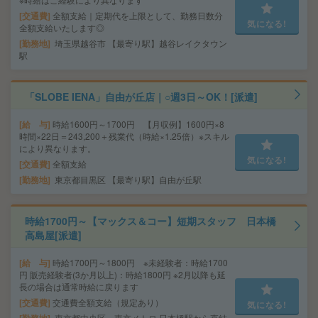
交通費
全額支給｜定期代を上限として、勤務日数分
気になる!
全額支給いたします◎
勤務地
埼玉県越谷市 【最寄り駅】越谷レイクタウン
駅
「SLOBE IENA」自由が丘店｜○週3日～OK！[派遣]
給 与
時給1600円～1700円 【月収例】1600円×8
時間×22日＝243,200＋残業代（時給×1.25倍）※スキル
により異なります。
気になる!
交通費
全額支給
勤務地
東京都目黒区 【最寄り駅】自由が丘駅
時給1700円～【マックス＆コー】短期スタッフ 日本橋
高島屋[派遣]
給 与
時給1700円～1800円 ※未経験者：時給1700
円 販売経験者(3か月以上)：時給1800円 ※2月以降も延
長の場合は通常時給に戻ります
交通費
交通費全額支給（規定あり）
気になる!
東京都中央区 東京メトロ 日本橋駅から直結