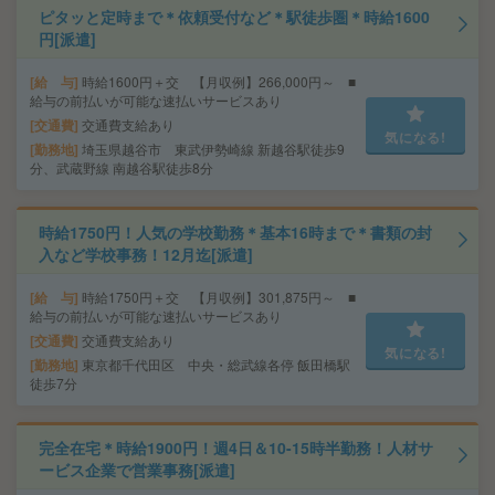
ピタッと定時まで＊依頼受付など＊駅徒歩圏＊時給1600
円[派遣]
給 与
時給1600円＋交 【月収例】266,000円～ ■
給与の前払いが可能な速払いサービスあり
交通費
交通費支給あり
気になる!
勤務地
埼玉県越谷市 東武伊勢崎線 新越谷駅徒歩9
分、武蔵野線 南越谷駅徒歩8分
時給1750円！人気の学校勤務＊基本16時まで＊書類の封
入など学校事務！12月迄[派遣]
給 与
時給1750円＋交 【月収例】301,875円～ ■
給与の前払いが可能な速払いサービスあり
交通費
交通費支給あり
気になる!
勤務地
東京都千代田区 中央・総武線各停 飯田橋駅
徒歩7分
完全在宅＊時給1900円！週4日＆10-15時半勤務！人材サ
ービス企業で営業事務[派遣]