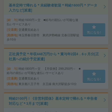
基本定時で帰れる＊未経験者歓迎＊時給1600円＊データ
入力など[派遣]
給 与
時給1600円＋交 ■給与の前払いが可能な速
払いサービスあり
交通費
交通費支給あり
気になる!
勤務地
埼玉県春日部市 東武伊勢崎線 北春日部駅徒
歩10分
正社員予定＊年収448万円から＊賞与年2回4．6ヶ月分[正
社員への紹介予定派遣]
給 与
時給1800円＋交 【月収例】299,250円～ ■
給与の前払いが可能な速払いサービスあり
交通費
交通費支給あり
気になる!
勤務地
東京都八王子市 京王線 南大沢駅徒歩10分
時給2100円！《非営利団体》基本定時で帰れる＊申告者
対応など＊3月まで[派遣]