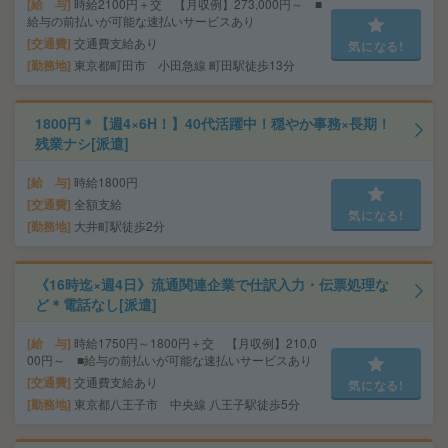
給 与
時給2100円＋交 【月収例】273,000円～ ■
給与の前払いが可能な速払いサービスあり
交通費
交通費支給あり
気になる!
勤務地
東京都町田市 小田急線 町田駅徒歩13分
1800円＊【週4×6H！】40代活躍中！穏やか事務×長期！
残業ナシ[派遣]
給 与
時給1800円
交通費
全額支給
気になる!
勤務地
大井町駅徒歩2分
《16時迄×週4日》流通関連企業で仕訳入力・伝票処理な
ど＊電話なし[派遣]
給 与
時給1750円～1800円＋交 【月収例】210,0
00円～ ■給与の前払いが可能な速払いサービスあり
交通費
交通費支給あり
気になる!
勤務地
東京都八王子市 中央線 八王子駅徒歩5分