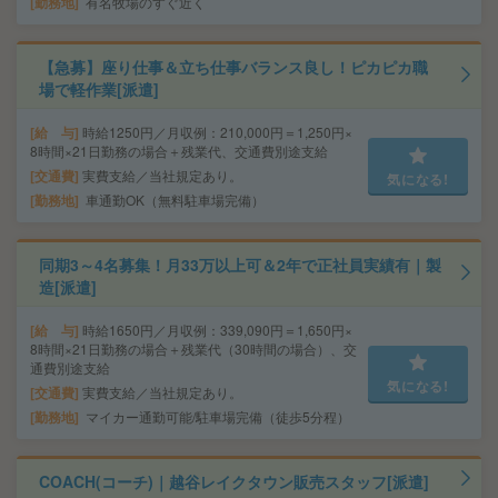
勤務地
有名牧場のすぐ近く
【急募】座り仕事＆立ち仕事バランス良し！ピカピカ職
場で軽作業[派遣]
給 与
時給1250円／月収例：210,000円＝1,250円×
8時間×21日勤務の場合＋残業代、交通費別途支給
交通費
実費支給／当社規定あり。
気になる!
勤務地
車通勤OK（無料駐車場完備）
同期3～4名募集！月33万以上可＆2年で正社員実績有｜製
造[派遣]
給 与
時給1650円／月収例：339,090円＝1,650円×
8時間×21日勤務の場合＋残業代（30時間の場合）、交
通費別途支給
気になる!
交通費
実費支給／当社規定あり。
勤務地
マイカー通勤可能/駐車場完備（徒歩5分程）
COACH(コーチ)｜越谷レイクタウン販売スタッフ[派遣]