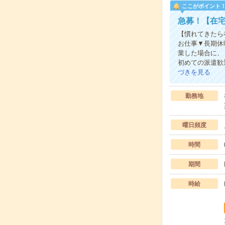
ここがポイント
急募！【在宅
【慣れてきたら
お仕事▼長期休
業した場合に、
初めての派遣歓
づきを見る
勤務地
曜日頻度
時間
期間
時給