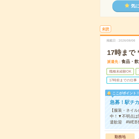
気
未読
掲載日
2026/08/06
17時ま
食品・飲
派遣先
職種未経験OK
17時前までの仕事
ここがポイント
急募！駅チ
【服装・ネイル
中！▼不明点は
遣歓迎 #WE
勤務地