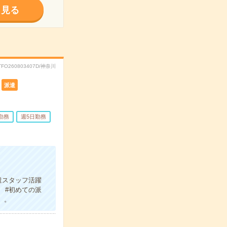
く見る
TFO260803407D/神奈川
派遣
勤務
週5日勤務
遣スタッフ活躍
 #初めての派
）。