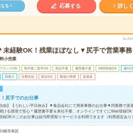
応募する
詳し
になる！
No.RS
で＊未経験OK！残業ほぼなし▼尻手で営業事務
料小売業
ブランクOK
既卒第二新卒OK
英語不要
履歴書不要
WEB登録OK
週4日
残業少
交費支給
駅歩5分
職場が禁煙
派遣多
！
カ！尻手でのお仕事
自由】【うれしい平日休み】▼食品会社にて簡単事務のお仕事▼同業務で派
聞ける環境で安心＊履歴書不要＆来社不要、オンラインですぐにWeb登録OK
B登録OK※このお仕事は給与即受取りサービスを利用できます（利用規定あり
川崎市幸区