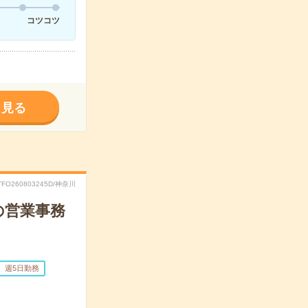
コツコツ
く見る
TFO260803245D/神奈川
の営業事務
週5日勤務