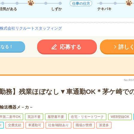
仕事の仕方
活気がある
しずか
テキパキ
株式会社リクルートスタッフィング
応募する
詳し
になる！
No.RS
宅勤務】残業ほぼなし▼車通勤OK＊茅ケ崎で
輸送機器メ－カ－
卒第二新卒OK
英語不要
履歴書不要
在宅・リモートワーク
WEB登録OK
少
交費支給
車通勤可
社食/補助あり
職場が禁煙
派遣多