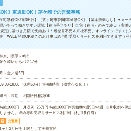
！
OK】車通勤OK！茅ケ崎での営業事務
在宅勤務OK/週3出社】【茅ヶ崎市萩園/車通勤OK】【基本残業なし】▼メー
暇があって働きやすい環境【在宅手当あり】自宅（在宅）のみで終日（実働6
 規定に基づき月額で支給あり＊履歴書不要＆来社不要、オンラインですぐにWe
迎 #WEB登録OK※このお仕事は給与即受取りサービスを利用できます（利
神奈川県茅ヶ崎市
茅ケ崎駅からバス17分
月～金／週5日
09:00-18:00（休憩60分）実働8時間（残業少なめ！）
即日～長期 ※開始日相談OK
時給1600円 月収例 25万円 時給1600円×実働8h×週5日×4週 ※月収例を
りません。※給与即受取りサービス利用可（利用条件有）
交通費
1ヶ月3万円を上限として実費支給