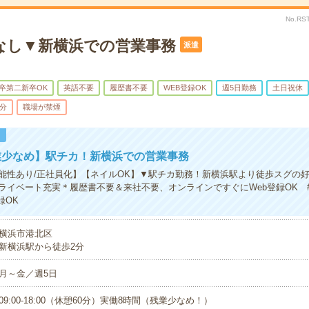
No.RS
なし▼新横浜での営業事務
派遣
卒第二新卒OK
英語不要
履歴書不要
WEB登録OK
週5日勤務
土日祝休
5分
職場が禁煙
！
業少なめ】駅チカ！新横浜での営業事務
能性あり/正社員化】【ネイルOK】▼駅チカ勤務！新横浜駅より徒歩スグの
ライベート充実＊履歴書不要＆来社不要、オンラインですぐにWeb登録OK 
録OK
横浜市港北区
新横浜駅から徒歩2分
月～金／週5日
09:00-18:00（休憩60分）実働8時間（残業少なめ！）