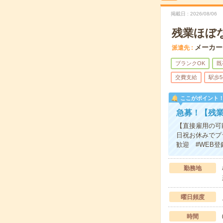
掲載日
2026/08/06
残業ほぼ
メーカー
派遣先
ブランクOK
既
交費支給
駅歩
ここがポイント
急募！【残
【直接雇用の可
日祝お休みでプ
歓迎 #WEB登
勤務地
曜日頻度
時間