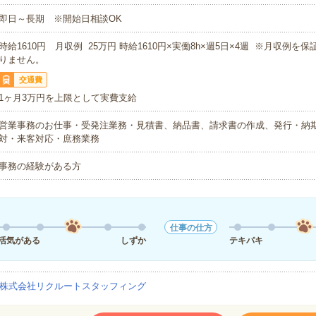
即日～長期 ※開始日相談OK
時給1610円 月収例 25万円 時給1610円×実働8h×週5日×4週 ※月収例を
りません。
交通費
1ヶ月3万円を上限として実費支給
営業事務のお仕事・受発注業務・見積書、納品書、請求書の作成、発行・納
対・来客対応・庶務業務
事務の経験がある方
仕事の仕方
活気がある
しずか
テキパキ
株式会社リクルートスタッフィング