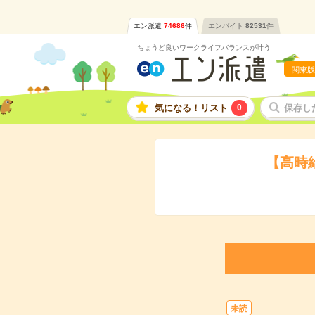
エン派遣
74686
件
エンバイト
82531
件
ちょうど良いワークライフバランスが叶う
関東版
気になる！リスト
0
保存し
【高時
未読