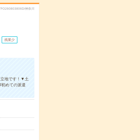
TFO260803806D/神奈川
残業少
好立地です！▼土
#初めての派遣