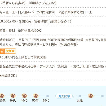
尻手駅から徒歩3分／川崎駅から徒歩15分
月～金・土・日／週4～5日の間で選択可 ※必ず勤務する曜日：土
09:00-17:00（休憩60分）実働7時間（残業少なめ！）
即日～長期 ※開始日相談OK
時給1500円 月収例 21万円 時給1500円×実働7h×週5日×4週 ※月収例を
りません。※給与即受取りサービス利用可（利用条件有）
交通費
1ヶ月3万円を上限として実費支給
食品企業にて事務のお仕事・データ入力（受発注）・支払い処理・電話対応
■未経験OK！
男女比率
20代
30代
40代
50代
60代
女性