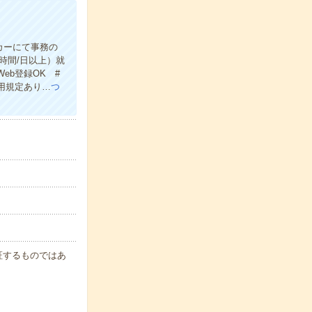
カーにて事務の
時間/日以上）就
b登録OK #
用規定あり…
つ
保証するものではあ