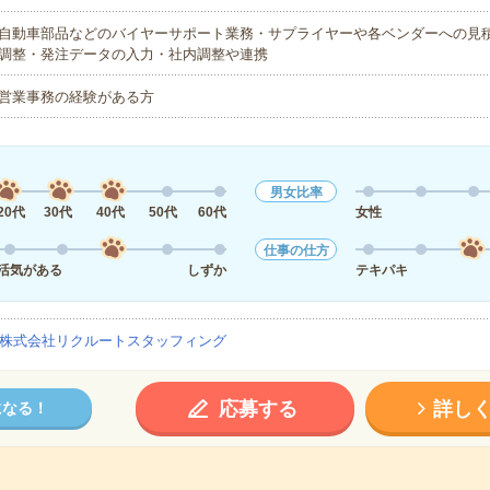
自動車部品などのバイヤーサポート業務・サプライヤーや各ベンダーへの見
調整・発注データの入力・社内調整や連携
営業事務の経験がある方
男女比率
20代
30代
40代
50代
60代
女性
仕事の仕方
活気がある
しずか
テキパキ
株式会社リクルートスタッフィング
応募する
詳し
になる！