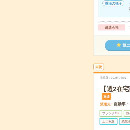
職場の様子
派遣会社
気
未読
掲載日
2026/08/06
【週2在
派遣
自動車・
派遣先
ブランクOK
既
土日祝休
残業