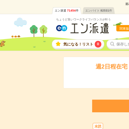
週
エン派遣
71454
件
エンバイト
82531
件
ちょうど良いワークライフバランスが叶う
関東版
気になる！リスト
0
保存し
週2日程在宅
未読