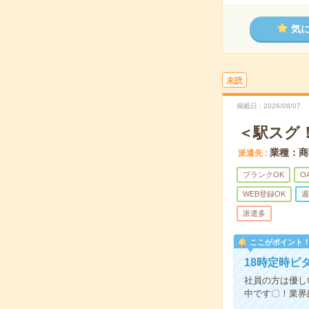
気
未読
掲載日
2026/08/07
＜駅スグ
業種：商
派遣先
ブランクOK
O
WEB登録OK
週
派遣多
ここがポイント
18時定時ピ
社員の方は優し
中です〇！業界