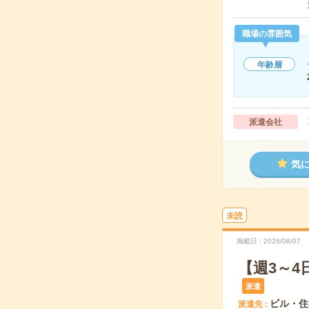
職場の雰囲気
年齢層
派遣会社
気
未読
掲載日
2026/08/07
【週3～
派遣
ビル・住
派遣先