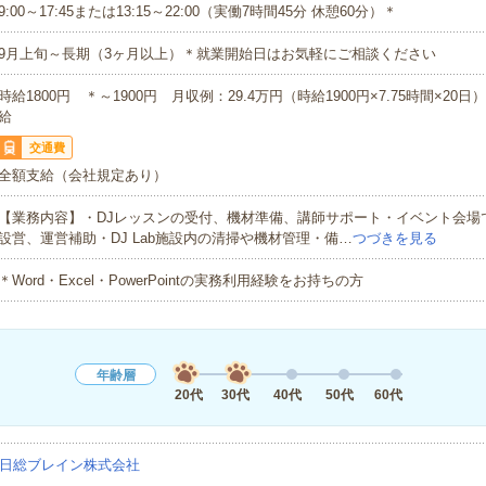
9:00～17:45または13:15～22:00（実働7時間45分 休憩60分）＊
9月上旬～長期（3ヶ月以上）＊就業開始日はお気軽にご相談ください
時給1800円 ＊～1900円 月収例：29.4万円（時給1900円×7.75時間×20
給
交通費
全額支給（会社規定あり）
【業務内容】・DJレッスンの受付、機材準備、講師サポート・イベント会場
設営、運営補助・DJ Lab施設内の清掃や機材管理・備…
つづきを見る
＊Word・Excel・PowerPointの実務利用経験をお持ちの方
年齢層
20代
30代
40代
50代
60代
日総ブレイン株式会社