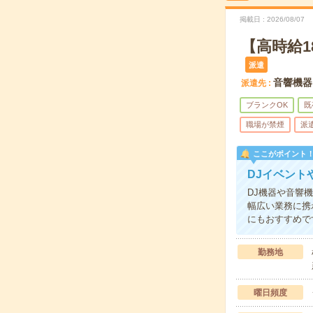
掲載日
2026/08/07
【高時給1
派遣
音響機器
派遣先
ブランクOK
既
職場が禁煙
派
ここがポイント
DJイベン
DJ機器や音響
幅広い業務に携
にもおすすめで
勤務地
曜日頻度