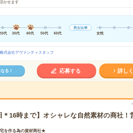
活かせます
男女比率
20代
30代
40代
50代
60代
女性
株式会社アヴァンティスタッフ
応募する
詳し
になる！
4日＊16時まで】オシャレな自然素材の商社！
宅を作る為の資材商社★