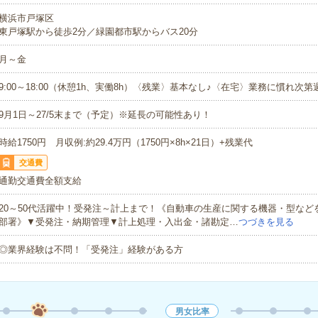
横浜市戸塚区
東戸塚駅から徒歩2分／緑園都市駅からバス20分
月～金
9:00～18:00（休憩1h、実働8h）〈残業〉基本なし♪〈在宅〉業務に慣れ次第
9月1日～27/5末まで（予定）※延長の可能性あり！
時給1750円 月収例:約29.4万円（1750円×8h×21日）+残業代
交通費
通勤交通費全額支給
20～50代活躍中！受発注～計上まで！《自動車の生産に関する機器・型など
部署》▼受発注・納期管理▼計上処理・入出金・諸勘定…
つづきを見る
◎業界経験は不問！「受発注」経験がある方
男女比率