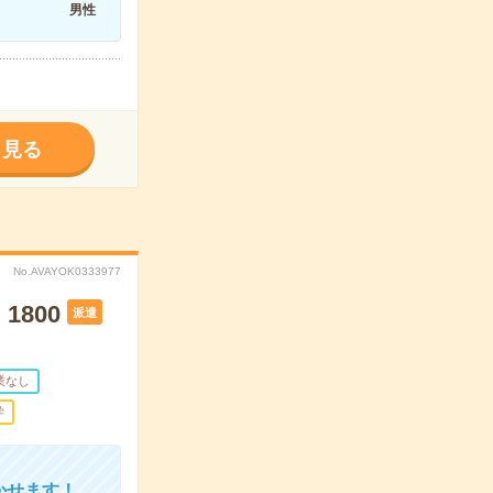
男性
く見る
No.AVAYOK0333977
800
派遣
業なし
学
かせます！