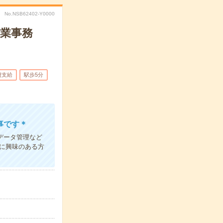
No.NSB62402-Y0000
営業事務
費支給
駅歩5分
事です＊
データ管理など
に興味のある方