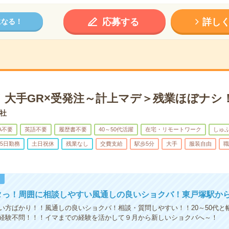
応募する
詳し
になる！
！大手GR×受発注～計上マデ＞残業ほぼナシ
社
A不要
英語不要
履歴書不要
40～50代活躍
在宅・リモートワーク
しゅ
5日勤務
土日祝休
残業なし
交費支給
駅歩5分
大手
服装自由
職
！
タっ！周囲に相談しやすい風通しの良いショクバ！東戸塚駅か
い方ばかり！！風通しの良いショクバ！相談・質問しやすい！！20～50代と
経験不問！！！イマまでの経験を活かして９月から新しいショクバへ～！