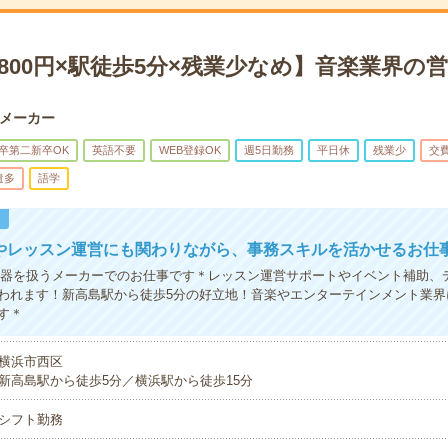
800円×駅徒歩5分×残業少なめ】音楽業界の
メーカー
卒第二新卒OK
英語不要
WEB登録OK
週5日勤務
平日休
残業少
交
遣多
語学
！
トやレッスン運営にも関わりながら、事務スキルを活かせるお仕
機器を扱うメーカーでのお仕事です＊レッスン運営サポートやイベント補助、
われます！新高島駅から徒歩5分の好立地！音楽やエンターテインメント業界
す＊
横浜市西区
新高島駅から徒歩5分／横浜駅から徒歩15分
シフト勤務