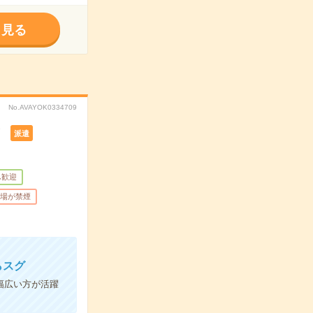
く見る
No.AVAYOK0334709
！
派遣
ふ歓迎
場が禁煙
らスグ
幅広い方が活躍