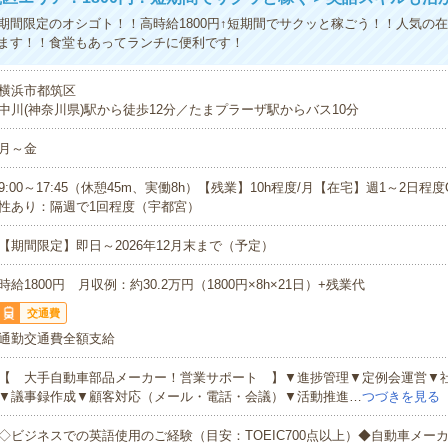
期間限定のオシゴト！！高時給1800円↑短期間でサクッと稼ごう！！人気の
ます！！食堂もあってランチに便利です！
横浜市都筑区
中川(神奈川県)駅から徒歩12分／たまプラーザ駅からバス10分
月～金
9:00～17:45（休憩45m、実働8h）【残業】10h程度/月【在宅】週1～2日程
性あり：隔週で1回程度（宇都宮）
【期間限定】即日～2026年12月末まで（予定）
時給1800円 月収例：約30.2万円（1800円×8h×21日）+残業代
交通費
通勤交通費全額支給
【 大手自動車部品メーカー！営業サポート 】▼進捗管理▼定例会運営▼
▼議事録作成▼顧客対応（メール・電話・会議）▼活動推進…
つづきを見る
◇ビジネスでの英語使用のご経験（目安：TOEIC700点以上）◆自動車メー