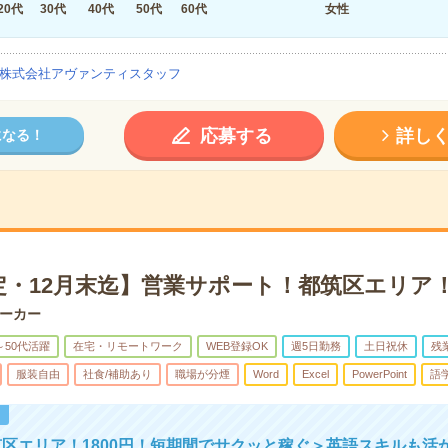
20代
30代
40代
50代
60代
女性
株式会社アヴァンティスタッフ
応募する
詳し
になる！
・12月末迄】営業サポート！都筑区エリア！1
ーカー
～50代活躍
在宅・リモートワーク
WEB登録OK
週5日勤務
土日祝休
残
服装自由
社食/補助あり
職場が分煙
Word
Excel
PowerPoint
語
！
区エリア！1800円！短期間でサクッと稼ぐ＞英語スキルも活