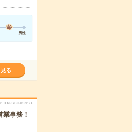
男性
く見る
No.TEMPGT26-0629124
営業事務！