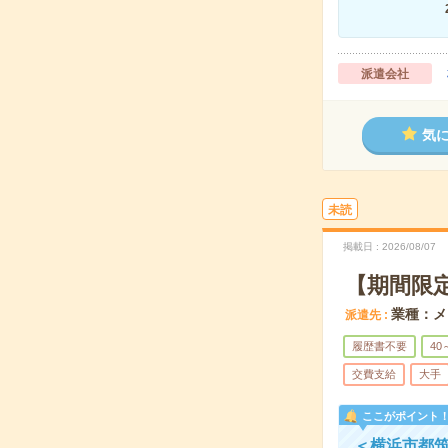
派遣会社
気
未読
掲載日
2026/08/07
【期間限定
業種：メ
派遣先
履歴書不要
40
交費支給
大手
ここがポイント
＜横浜市都筑