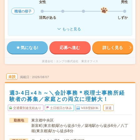
女性
男性
職場の様子
活気がある
しずか
もっと見る
気になる!
応募へ進む
詳しく見る
派遣会社
エンプロ株式会社 東京オフィス
未読
掲載日
2026/08/07
週3-4日×4ｈ～＼会計事務＊税理士事務所経
験者の募集／家庭との両立に理解大！
交通費別途支給あり
土日祝日が休み
WEB登録OK
派遣
東京都中央区
勤務地
新富町(東京都)駅から徒歩1分／築地駅から徒歩6分／八丁
堀(東京都)駅から徒歩8分