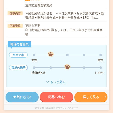
通勤交通費全額支給
～経理経験活かせる！～▼仕訳業務▼月次試算表作成▼経
仕事内容
費精算▼財務諸表作成▼財務申告書作成▼SPC（特…
英語力不要
応募資格
◎日商簿記2級の知識もしくは、日次～年次までの実務経
験
職場の雰囲気
男女比率
女性
男性
職場の様子
活気がある
しずか
もっと見る
気になる!
応募へ進む
詳しく見る
派遣会社
株式会社アヴァンティスタッフ