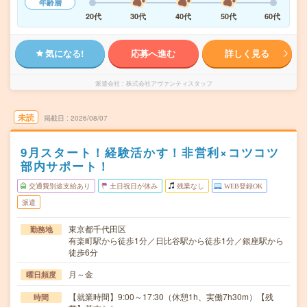
年齢層
20代
30代
40代
50代
60代
気になる!
応募へ進む
詳しく見る
派遣会社
株式会社アヴァンティスタッフ
未読
掲載日
2026/08/07
9月スタート！経験活かす！非営利×コツコツ
部内サポート！
交通費別途支給あり
土日祝日が休み
残業なし
WEB登録OK
派遣
東京都千代田区
勤務地
有楽町駅から徒歩1分／日比谷駅から徒歩1分／銀座駅から
徒歩6分
月～金
曜日頻度
【就業時間】9:00～17:30（休憩1h、実働7h30m）【残
時間