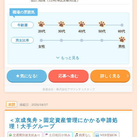
職場の雰囲気
年齢層
20代
30代
40代
50代
60代
男女比率
女性
男性
もっと見る
気になる!
応募へ進む
詳しく見る
派遣会社
株式会社アヴァンティスタッフ
未読
掲載日
2026/08/07
＜京成曳舟＞固定資産管理にかかる申請処
理！大手グループ
交通費別途支給あり
土日祝日が休み
残業なし
WEB登録OK