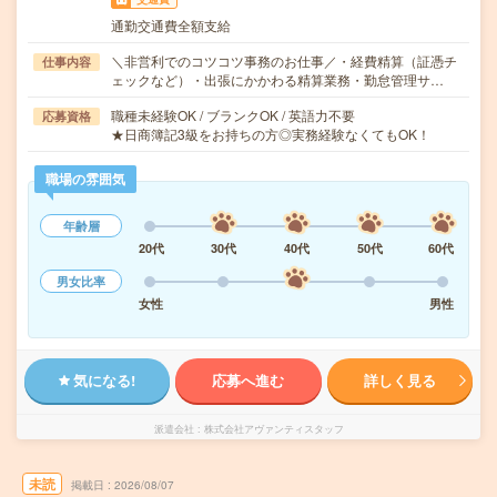
通勤交通費全額支給
＼非営利でのコツコツ事務のお仕事／・経費精算（証憑チ
仕事内容
ェックなど）・出張にかかわる精算業務・勤怠管理サ…
職種未経験OK / ブランクOK / 英語力不要
応募資格
★日商簿記3級をお持ちの方◎実務経験なくてもOK！
職場の雰囲気
年齢層
20代
30代
40代
50代
60代
男女比率
女性
男性
気になる!
応募へ進む
詳しく見る
派遣会社
株式会社アヴァンティスタッフ
未読
掲載日
2026/08/07