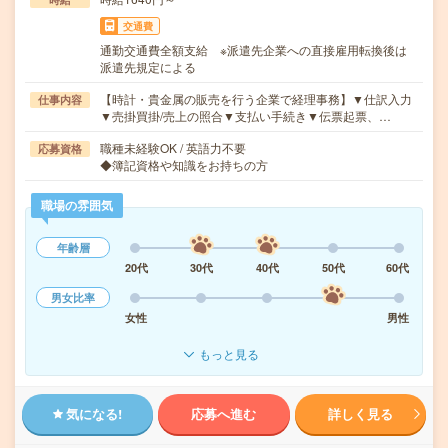
交通費
通勤交通費全額支給 ※派遣先企業への直接雇用転換後は
派遣先規定による
【時計・貴金属の販売を行う企業で経理事務】▼仕訳入力
仕事内容
▼売掛買掛/売上の照合▼支払い手続き▼伝票起票、…
職種未経験OK / 英語力不要
応募資格
◆簿記資格や知識をお持ちの方
職場の雰囲気
年齢層
20代
30代
40代
50代
60代
男女比率
女性
男性
もっと見る
気になる!
応募へ進む
詳しく見る