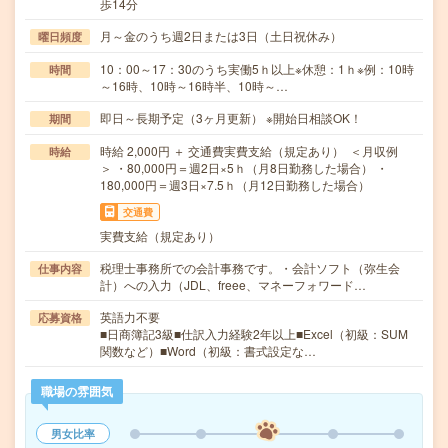
歩14分
月～金のうち週2日または3日（土日祝休み）
曜日頻度
10：00～17：30のうち実働5ｈ以上※休憩：1ｈ※例：10時
時間
～16時、10時～16時半、10時～…
即日～長期予定（3ヶ月更新） ※開始日相談OK！
期間
時給 2,000円 ＋ 交通費実費支給（規定あり） ＜月収例
時給
＞ ・80,000円＝週2日×5ｈ（月8日勤務した場合） ・
180,000円＝週3日×7.5ｈ（月12日勤務した場合）
交通費
実費支給（規定あり）
税理士事務所での会計事務です。・会計ソフト（弥生会
仕事内容
計）への入力（JDL、freee、マネーフォワード…
英語力不要
応募資格
■日商簿記3級■仕訳入力経験2年以上■Excel（初級：SUM
関数など）■Word（初級：書式設定な…
職場の雰囲気
男女比率