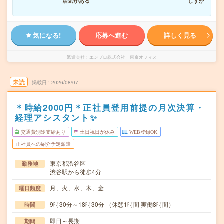
活気がある
しずか
気になる!
応募へ進む
詳しく見る
派遣会社
エンプロ株式会社 東京オフィス
未読
掲載日
2026/08/07
＊時給2000円＊正社員登用前提の月次決算・
経理アシスタント✨
交通費別途支給あり
土日祝日が休み
WEB登録OK
正社員への紹介予定派遣
東京都渋谷区
勤務地
渋谷駅から徒歩4分
月、火、水、木、金
曜日頻度
9時30分～18時30分 （休憩1時間 実働8時間）
時間
即日～長期
期間