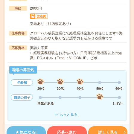
2000円
時給
交通費
支給あり（社内規定あり）
グローバル成長企業にて経理業務全般をお任せします✨海
仕事内容
外拠点とのやり取りなど語学力も活かせる環境です
英語力不要
応募資格
∟経理実務経験をお持ちの方∟日商簿記3級相当以上の知
識∟PCスキル（Excel：VLOOKUP、ピボ…
職場の雰囲気
年齢層
20代
30代
40代
50代
60代
職場の様子
活気がある
しずか
もっと見る
気になる!
応募へ進む
詳しく見る