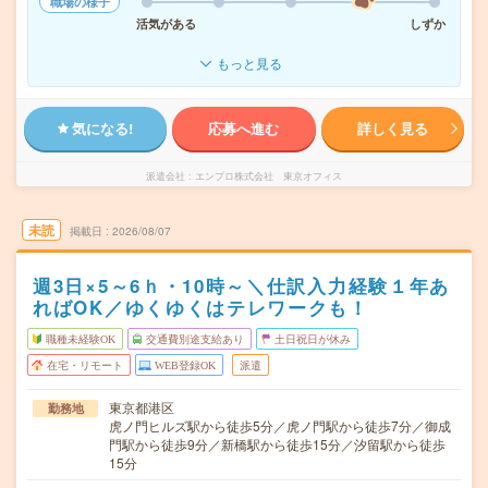
職場の様子
活気がある
しずか
もっと見る
気になる!
応募へ進む
詳しく見る
派遣会社
エンプロ株式会社 東京オフィス
未読
掲載日
2026/08/07
週3日×5～6ｈ・10時～＼仕訳入力経験１年あ
ればOK／ゆくゆくはテレワークも！
職種未経験OK
交通費別途支給あり
土日祝日が休み
在宅・リモート
WEB登録OK
派遣
東京都港区
勤務地
虎ノ門ヒルズ駅から徒歩5分／虎ノ門駅から徒歩7分／御成
門駅から徒歩9分／新橋駅から徒歩15分／汐留駅から徒歩
15分