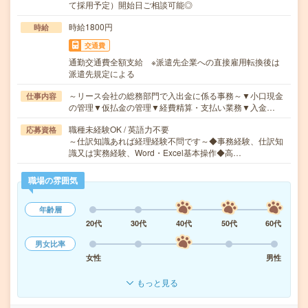
て採用予定）開始日ご相談可能◎
時給1800円
時給
交通費
通勤交通費全額支給 ※派遣先企業への直接雇用転換後は
派遣先規定による
～リース会社の総務部門で入出金に係る事務～▼小口現金
仕事内容
の管理▼仮払金の管理▼経費精算・支払い業務▼入金…
職種未経験OK / 英語力不要
応募資格
～仕訳知識あれば経理経験不問です～◆事務経験、仕訳知
識又は実務経験、Word・Excel基本操作◆高…
職場の雰囲気
年齢層
20代
30代
40代
50代
60代
男女比率
女性
男性
もっと見る