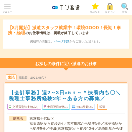
メニュー
気になる!
ログイン
検索
【8月開始】派遣スタッフ就業中！環境GOOD！長期！事
務・経理
のお仕事情報は、掲載が終了しています
掲載時の情報は、
ページ下部
からご覧いただけます。
お探しの条件に近い派遣のお仕事
未読
掲載日
2026/08/07
【会計事務】週2～3日×5ｈ～＊扶養内も〇＼
税理士事務所経験2年～ある方の募集／
交通費別途支給あり
土日祝日が休み
WEB登録OK
派遣
東京都千代田区
勤務地
秋葉原駅から徒歩3分／岩本町駅から徒歩5分／浅草橋駅か
ら徒歩9分／神田(東京都)駅から徒歩13分／馬喰町駅から徒