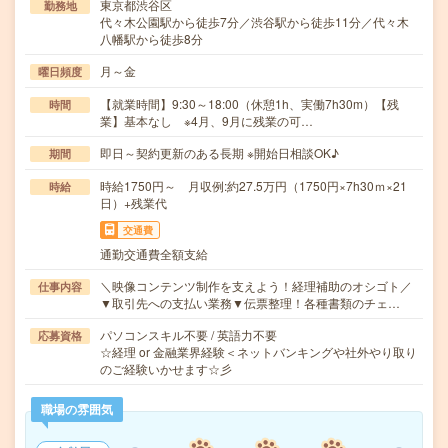
東京都渋谷区
勤務地
代々木公園駅から徒歩7分／渋谷駅から徒歩11分／代々木
八幡駅から徒歩8分
月～金
曜日頻度
【就業時間】9:30～18:00（休憩1h、実働7h30m）【残
時間
業】基本なし ※4月、9月に残業の可…
即日～契約更新のある長期 ※開始日相談OK♪
期間
時給1750円～ 月収例:約27.5万円（1750円×7h30ｍ×21
時給
日）+残業代
交通費
通勤交通費全額支給
＼映像コンテンツ制作を支えよう！経理補助のオシゴト／
仕事内容
▼取引先への支払い業務▼伝票整理！各種書類のチェ…
パソコンスキル不要 / 英語力不要
応募資格
☆経理 or 金融業界経験＜ネットバンキングや社外やり取り
のご経験いかせます☆彡
職場の雰囲気