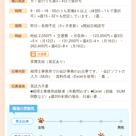
月～金のうち週3～4日で選択可
曜日頻度
9：00～18：00のうち実働4ｈ以上（休憩0～1ｈで選択
時間
可）※週15～32ｈを想定しています。（週…
即日～長期予定（3ヶ月更新） ※開始日相談可
期間
時給 2,050円 ＋ 交通費 ＜月収例＞ ・123,000円＝週3日
時給
×5ｈ（月12日） ・131,200円＝週4日×4ｈ（月16日） ・
262,400円＝週4日×8ｈ（月16日）
交通費
実費支給（規定あり）
税理士事務所での会計事務のお仕事です。・会計ソフトの
仕事内容
入力（MJS）・資料作成（Excelを使用）・書…
英語力不要
応募資格
■税理士事務所経験者（年数問わず）■Excel（初級 SUM
関数など）※週20h未満の場合、日雇い要…
職場の雰囲気
男女比率
女性
男性