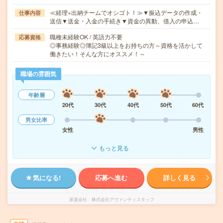
≪経理×出納チームでオシゴト！≫▼振込データの作成・
仕事内容
送信▼送金・入金の手続き▼資金の異動、借入の申込…
職種未経験OK / 英語力不要
応募資格
◎事務経験◎簿記3級以上をお持ちの方～資格を活かして
働きたい！そんな方にオススメ！～
職場の雰囲気
年齢層
20代
30代
40代
50代
60代
男女比率
女性
男性
もっと見る
気になる!
応募へ進む
詳しく見る
派遣会社
株式会社アヴァンティスタッフ