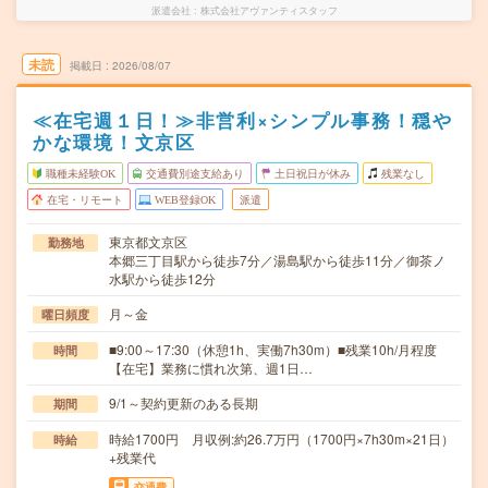
派遣会社
株式会社アヴァンティスタッフ
未読
掲載日
2026/08/07
≪在宅週１日！≫非営利×シンプル事務！穏や
かな環境！文京区
職種未経験OK
交通費別途支給あり
土日祝日が休み
残業なし
在宅・リモート
WEB登録OK
派遣
東京都文京区
勤務地
本郷三丁目駅から徒歩7分／湯島駅から徒歩11分／御茶ノ
水駅から徒歩12分
月～金
曜日頻度
■9:00～17:30（休憩1h、実働7h30m）■残業10h/月程度
時間
【在宅】業務に慣れ次第、週1日…
9/1～契約更新のある長期
期間
時給1700円 月収例:約26.7万円（1700円×7h30m×21日）
時給
+残業代
交通費