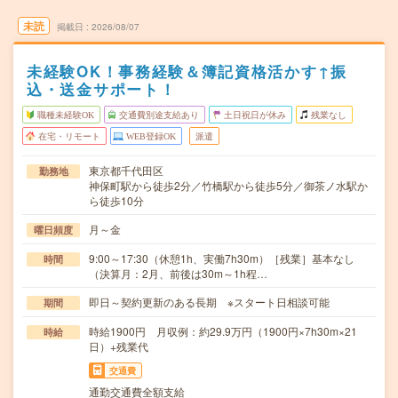
未読
掲載日
2026/08/07
未経験OK！事務経験＆簿記資格活かす↑振
込・送金サポート！
職種未経験OK
交通費別途支給あり
土日祝日が休み
残業なし
在宅・リモート
WEB登録OK
派遣
東京都千代田区
勤務地
神保町駅から徒歩2分／竹橋駅から徒歩5分／御茶ノ水駅か
ら徒歩10分
月～金
曜日頻度
9:00～17:30（休憩1h、実働7h30m）［残業］基本なし
時間
（決算月：2月、前後は30m～1h程…
即日～契約更新のある長期 ※スタート日相談可能
期間
時給1900円 月収例：約29.9万円（1900円×7h30m×21
時給
日）+残業代
交通費
通勤交通費全額支給