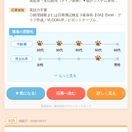
票起票・支払処理（メイン業務）▼会計システム管理…
英語力不要
応募資格
◎経理経験または日商簿記検定３級保有【OA】Excel：グ
ラフ作成／VLOOKUP／ピボットテーブル…
職場の雰囲気
年齢層
20代
30代
40代
50代
60代
男女比率
女性
男性
もっと見る
気になる!
応募へ進む
詳しく見る
派遣会社
株式会社アヴァンティスタッフ
未読
掲載日
2026/08/07