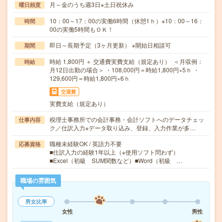
月～金のうち週3日※土日祝休み
曜日頻度
10：00～17：00の実働6時間（休憩1ｈ）※10：00～16：
時間
00の実働5時間もＯＫ！
即日～長期予定（3ヶ月更新） ※開始日相談可
期間
時給 1,800円 ＋ 交通費実費支給（規定あり） ＜月収例：
時給
月12日出勤の場合＞ ・108,000円＝時給1,800円×5ｈ ・
129,600円＝時給1,800円×6ｈ
交通費
実費支給（規定あり）
税理士事務所での会計事務・会計ソフトへのデータチェッ
仕事内容
ク／仕訳入力※データ取り込み、登録、入力作業が多…
職種未経験OK / 英語力不要
応募資格
■仕訳入力の経験1年以上（※使用ソフト問わず）
■Excel（初級 SUM関数など）■Word（初級 …
職場の雰囲気
男女比率
女性
男性