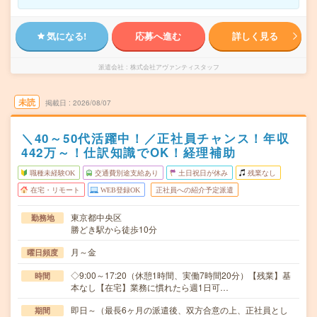
気になる!
応募へ進む
詳しく見る
派遣会社
株式会社アヴァンティスタッフ
未読
掲載日
2026/08/07
＼40～50代活躍中！／正社員チャンス！年収
442万～！仕訳知識でOK！経理補助
職種未経験OK
交通費別途支給あり
土日祝日が休み
残業なし
在宅・リモート
WEB登録OK
正社員への紹介予定派遣
東京都中央区
勤務地
勝どき駅から徒歩10分
月～金
曜日頻度
◇9:00～17:20（休憩1時間、実働7時間20分）【残業】基
時間
本なし【在宅】業務に慣れたら週1日可…
即日～（最長6ヶ月の派遣後、双方合意の上、正社員とし
期間