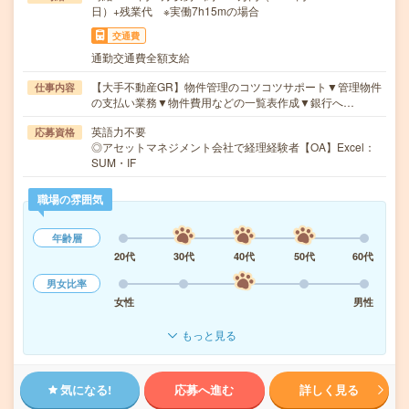
日）+残業代 ※実働7h15mの場合
交通費
通勤交通費全額支給
【大手不動産GR】物件管理のコツコツサポート▼管理物件
仕事内容
の支払い業務▼物件費用などの一覧表作成▼銀行へ…
英語力不要
応募資格
◎アセットマネジメント会社で経理経験者【OA】Excel：
SUM・IF
職場の雰囲気
年齢層
20代
30代
40代
50代
60代
男女比率
女性
男性
もっと見る
気になる!
応募へ進む
詳しく見る