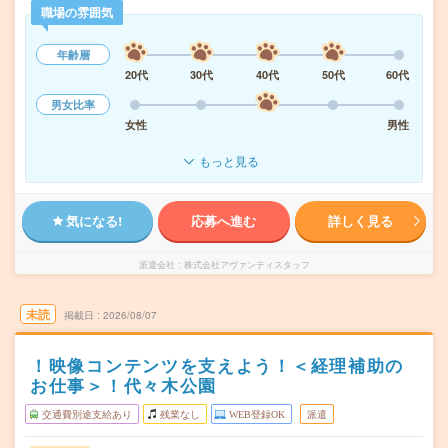
職場の雰囲気
年齢層
20代
30代
40代
50代
60代
男女比率
女性
男性
もっと見る
気になる!
応募へ進む
詳しく見る
派遣会社
株式会社アヴァンティスタッフ
未読
掲載日
2026/08/07
！映像コンテンツを支えよう！＜経理補助の
お仕事＞！代々木公園
交通費別途支給あり
残業なし
WEB登録OK
派遣