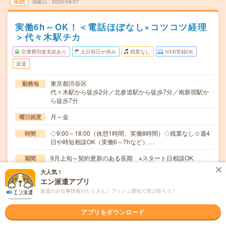
未読
掲載日
2026/08/07
実働6h～OK！＜電話ほぼなし×コツコツ経理
＞代々木駅チカ
交通費別途支給あり
土日祝日が休み
残業なし
WEB登録OK
派遣
東京都渋谷区
勤務地
代々木駅から徒歩2分／北参道駅から徒歩7分／南新宿駅か
ら徒歩7分
月～金
曜日頻度
◇9:00～18:00（休憩1時間、実働8時間）◇残業なし☆週4
時間
日や時短相談OK（実働6～7hなど）…
9月上旬～契約更新のある長期 ※スタート日相談OK
期間
大人気！
時給1950円 月収例:約32.7万円（1950円×8h×21日）
時給
エン派遣アプリ
交通費
派遣のお仕事情報がたくさん！プッシュ通知で受け取ろう！
通勤交通費全額支給
アプリをダウンロード
≪コツコツ経理事務！語学スキルは不要！≫▼請求書発
仕事内容
行、入金管理▼仕訳業務、入金消込▼支払い処理、経費…