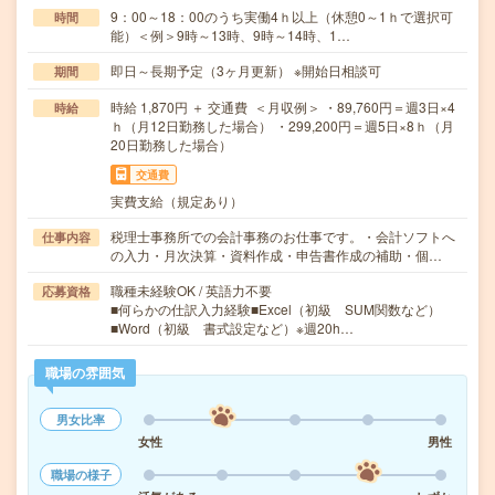
9：00～18：00のうち実働4ｈ以上（休憩0～1ｈで選択可
時間
能）＜例＞9時～13時、9時～14時、1…
即日～長期予定（3ヶ月更新） ※開始日相談可
期間
時給 1,870円 ＋ 交通費 ＜月収例＞ ・89,760円＝週3日×4
時給
ｈ（月12日勤務した場合） ・299,200円＝週5日×8ｈ（月
20日勤務した場合）
交通費
実費支給（規定あり）
税理士事務所での会計事務のお仕事です。・会計ソフトへ
仕事内容
の入力・月次決算・資料作成・申告書作成の補助・個…
職種未経験OK / 英語力不要
応募資格
■何らかの仕訳入力経験■Excel（初級 SUM関数など）
■Word（初級 書式設定など）※週20h…
職場の雰囲気
男女比率
女性
男性
職場の様子