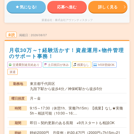
気になる!
応募へ進む
詳しく見る
派遣会社
株式会社アヴァンティスタッフ
未読
掲載日
2026/08/07
月収30万～↑経験活かす！資産運用×物件管理
のサポート事務！
交通費別途支給あり
土日祝日が休み
残業なし
WEB登録OK
派遣
東京都千代田区
勤務地
九段下駅から徒歩4分／神保町駅から徒歩5分
月～金
曜日頻度
9:15～17:30（休憩1h、実働7h15m）【残業】なし★実働
時間
5h～相談可能（10:00～16:…
即日～契約更新のある長期 ※9月スタートも相談OK
期間
時給2000円 月収例：約30.4万円（2000円×7h15m×21
時給