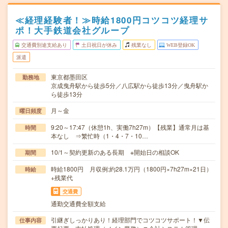
≪経理経験者！≫時給1800円コツコツ経理サ
ポ！大手鉄道会社グループ
交通費別途支給あり
土日祝日が休み
残業なし
WEB登録OK
派遣
東京都墨田区
勤務地
京成曳舟駅から徒歩5分／八広駅から徒歩13分／曳舟駅か
ら徒歩13分
月～金
曜日頻度
9:20～17:47（休憩1h、実働7h27m）【残業】通常月は基
時間
本なし ⇒繁忙時（1・4・7・10…
10/1～契約更新のある長期 ※開始日の相談OK
期間
時給1800円 月収例:約28.1万円（1800円×7h27m×21日）
時給
+残業代
交通費
通勤交通費全額支給
引継ぎしっかりあり！経理部門でコツコツサポート！▼伝
仕事内容