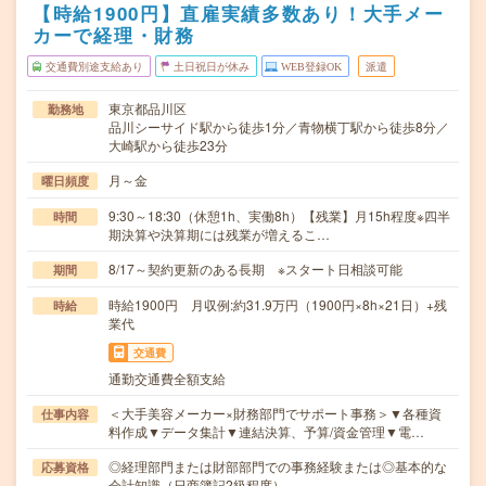
【時給1900円】直雇実績多数あり！大手メー
カーで経理・財務
交通費別途支給あり
土日祝日が休み
WEB登録OK
派遣
東京都品川区
勤務地
品川シーサイド駅から徒歩1分／青物横丁駅から徒歩8分／
大崎駅から徒歩23分
月～金
曜日頻度
9:30～18:30（休憩1h、実働8h）【残業】月15h程度※四半
時間
期決算や決算期には残業が増えるこ…
8/17～契約更新のある長期 ※スタート日相談可能
期間
時給1900円 月収例:約31.9万円（1900円×8h×21日）+残
時給
業代
交通費
通勤交通費全額支給
＜大手美容メーカー×財務部門でサポート事務＞▼各種資
仕事内容
料作成▼データ集計▼連結決算、予算/資金管理▼電…
◎経理部門または財部部門での事務経験または◎基本的な
応募資格
会計知識（日商簿記2級程度）