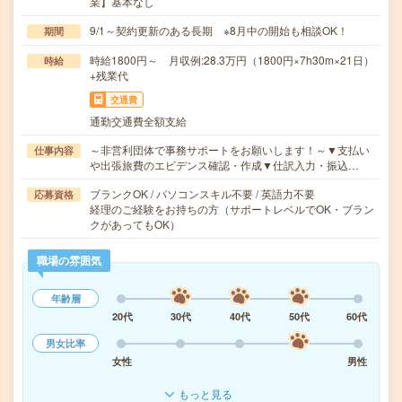
業】基本なし
9/1～契約更新のある長期 ※8月中の開始も相談OK！
期間
時給1800円～ 月収例:28.3万円（1800円×7h30m×21日）
時給
+残業代
交通費
通勤交通費全額支給
～非営利団体で事務サポートをお願いします！～▼支払い
仕事内容
や出張旅費のエビデンス確認・作成▼仕訳入力・振込…
ブランクOK / パソコンスキル不要 / 英語力不要
応募資格
経理のご経験をお持ちの方（サポートレベルでOK・ブラン
クがあってもOK）
職場の雰囲気
年齢層
20代
30代
40代
50代
60代
男女比率
女性
男性
もっと見る