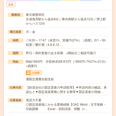
派遣
東京都墨田区
勤務地
京成曳舟駅から徒歩8分／東向島駅から徒歩12分／押上駅
からバス12分
月～金
曜日頻度
◇9:20～17:47（休憩1h、実働7h27m）［残業］月1～5h
時間
程度◇繁忙期（4.6.9.12.…
即日～契約更新のある長期 ※開始日ご相談可能◎
期間
時給1850円 月収例:約28.9万円（1850円×7h27m×21日）
時給
+残業代
交通費
通勤交通費全額支給
【鉄道会社の固定資産の申請処理】▼申請内容の確認、承
仕事内容
認など▼固定資産業務に関する整理▼固定資産の現物…
英語力不要
応募資格
◎固定資産税にかかる業務経験【OA】Word：文字装飾・
印刷調整 Excel：四則演算、関数（I…