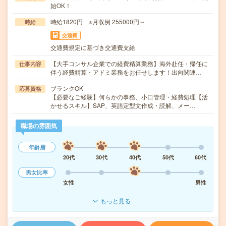
始OK！
時給1820円 ※月収例 255000円～
時給
交通費
交通費規定に基づき交通費支給
【大手コンサル企業での経費精算業務】海外赴任・帰任に
仕事内容
伴う経費精算・アドミ業務をお任せします！出向関連…
ブランクOK
応募資格
【必要なご経験】何らかの事務、小口管理・経費処理【活
かせるスキル】SAP、英語定型文作成・読解、メー…
職場の雰囲気
年齢層
20代
30代
40代
50代
60代
男女比率
女性
男性
もっと見る