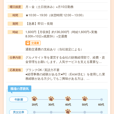
月～金（土日祝休み）※月10日勤務
曜日頻度
★10:00～19:00（休憩時間 12:00～13:00）
時間
【急募】即日～長期
期間
1,600円【月収例】約136,000円（時給1,600円×実働
時給
8.00h×10日+残業5h）+交通費
交通費
通勤交通費の支給あり（当社規定による）
グルメサイト等を運営する会社の財務経理部で、経費・資
仕事内容
金管理をお願いします。人気サービスを支える重要な…
ブランクOK / 英語力不要
応募資格
●経理事務の経験がある方●PC（Excel含む）を使用した業
務経験がある方少しでもご興味がある方は、…
職場の雰囲気
年齢層
20代
30代
40代
50代
60代
男女比率