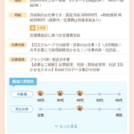
期間
始OK！
月給制のお仕事です：固定月給 326500円 ※時給換算 時
時給
給2080円（残業代・交通費は別途支給あり）
交通費
交通費規定に基づき交通費支給
【日立グループでの経理・決算のお仕事！】＼9月開始！
仕事内容
大手企業にて経理経験活かせる！／仕事内容・仕訳起…
ブランクOK / 英語力不要
応募資格
【必要なご経験】伝票処理、売掛・買掛金管理、仕訳【活
かせるスキル】Excelでのデータ集計や分析
職場の雰囲気
年齢層
20代
30代
40代
50代
60代
男女比率
女性
男性
もっと見る