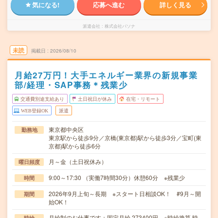
気になる!
応募へ進む
詳しく見る
派遣会社
株式会社パソナ
未読
掲載日
2026/08/10
月給27万円！大手エネルギー業界の新規事業
部/経理・SAP事務＊残業少
交通費別途支給あり
土日祝日が休み
在宅・リモート
WEB登録OK
派遣
東京都中央区
勤務地
東京駅から徒歩9分／京橋(東京都)駅から徒歩3分／宝町(東
京都)駅から徒歩6分
月～金（土日祝休み）
曜日頻度
9:00～17:30 （実働7時間30分）休憩60分 ※残業少
時間
2026年9月上旬～長期 ※スタート日相談OK！ #9月～開
期間
始OK！
月給制のお仕事です：固定月給 273400円 ※時給換算 時
時給