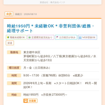
派遣会社
株式会社パソナ
未読
掲載日
2026/08/10
時給1950円＊未経験OK＊非営利団体/総務・
経理サポート
職種未経験OK
交通費別途支給あり
土日祝日が休み
WEB登録OK
派遣
東京都中央区
勤務地
茅場町駅から徒歩9分／八丁堀(東京都)駅から徒歩6分／水
天宮前駅から徒歩13分
月～金（土日祝休み）
曜日頻度
9:00～17:00 （実働7時間）休憩60分 ※残業少
時間
2026年9月上旬～長期 ※スタート日相談OK！ #9月～開
期間
始OK！
時給1950円 ※月収例 273000円～
時給
交通費