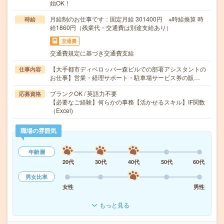
始OK！
月給制のお仕事です：固定月給 301400円 ※時給換算 時
時給
給1860円（残業代・交通費は別途支給あり）
交通費
交通費規定に基づき交通費支給
【大手都市ディベロッパー森ビルでの部署アシスタントの
仕事内容
お仕事】営業・経理サポート・駐車場サービス券の販…
ブランクOK / 英語力不要
応募資格
【必要なご経験】何らかの事務【活かせるスキル】IF関数
（Excel)
職場の雰囲気
年齢層
20代
30代
40代
50代
60代
男女比率
女性
男性
もっと見る