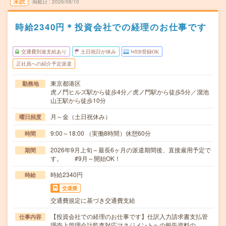
未読
掲載日
2026/08/10
時給2340円＊投資会社での経理のお仕事です
交通費別途支給あり
土日祝日が休み
WEB登録OK
正社員への紹介予定派遣
東京都港区
勤務地
虎ノ門ヒルズ駅から徒歩4分／虎ノ門駅から徒歩5分／溜池
山王駅から徒歩10分
月～金（土日祝休み）
曜日頻度
9:00～18:00 （実働8時間）休憩60分
時間
2026年9月上旬～最長6ヶ月の派遣期間後、直接雇用予定で
期間
す。 #9月～開始OK！
時給2340円
時給
交通費
交通費規定に基づき交通費支給
【投資会社での経理のお仕事です】仕訳入力請求書支払管
仕事内容
理売上管理会計監査対応マネジメントへの報告資料の…