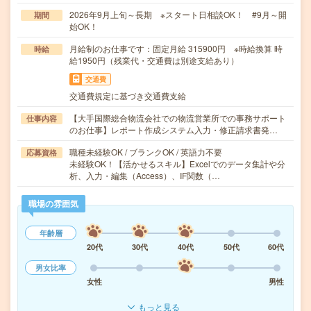
2026年9月上旬～長期 ※スタート日相談OK！ #9月～開
期間
始OK！
月給制のお仕事です：固定月給 315900円 ※時給換算 時
時給
給1950円（残業代・交通費は別途支給あり）
交通費
交通費規定に基づき交通費支給
【大手国際総合物流会社での物流営業所での事務サポート
仕事内容
のお仕事】レポート作成システム入力・修正請求書発…
職種未経験OK / ブランクOK / 英語力不要
応募資格
未経験OK！【活かせるスキル】Excelでのデータ集計や分
析、入力・編集（Access）、IF関数（…
職場の雰囲気
年齢層
20代
30代
40代
50代
60代
男女比率
女性
男性
もっと見る