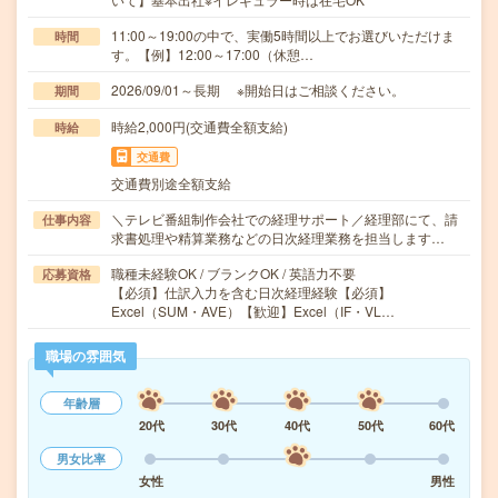
11:00～19:00の中で、実働5時間以上でお選びいただけま
時間
す。【例】12:00～17:00（休憩…
2026/09/01～長期 ※開始日はご相談ください。
期間
時給2,000円(交通費全額支給)
時給
交通費
交通費別途全額支給
＼テレビ番組制作会社での経理サポート／経理部にて、請
仕事内容
求書処理や精算業務などの日次経理業務を担当します…
職種未経験OK / ブランクOK / 英語力不要
応募資格
【必須】仕訳入力を含む日次経理経験【必須】
Excel（SUM・AVE）【歓迎】Excel（IF・VL…
職場の雰囲気
年齢層
20代
30代
40代
50代
60代
男女比率
女性
男性