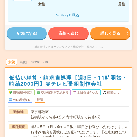
女性
男性
もっと見る
気になる!
応募へ進む
詳しく見る
派遣会社
ヒューマンリソシア株式会社 関東オフィス
未読
掲載日
2026/08/10
仮払い精算・請求書処理【週3日・11時開始・
時給2000円】＠テレビ番組制作会社
職種未経験OK
交通費別途支給あり
土日祝日が休み
残業なし
WEB登録OK
派遣
東京都港区
勤務地
新橋駅から徒歩4分／内幸町駅から徒歩5分
週3～5日（月～金）※日数・曜日はお選びいただけます。※
曜日頻度
お休み相談も柔軟にご対応いただけます。【在宅勤務につ
いて】基本出社※イレギュラー時は在宅OK