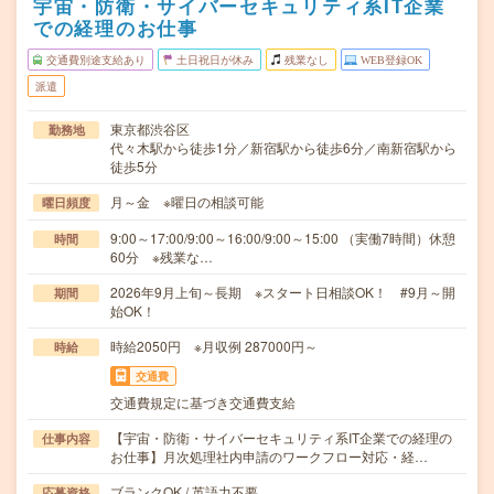
宇宙・防衛・サイバーセキュリティ系IT企業
での経理のお仕事
交通費別途支給あり
土日祝日が休み
残業なし
WEB登録OK
派遣
東京都渋谷区
勤務地
代々木駅から徒歩1分／新宿駅から徒歩6分／南新宿駅から
徒歩5分
月～金 ※曜日の相談可能
曜日頻度
9:00～17:00/9:00～16:00/9:00～15:00 （実働7時間）休憩
時間
60分 ※残業な…
2026年9月上旬～長期 ※スタート日相談OK！ #9月～開
期間
始OK！
時給2050円 ※月収例 287000円～
時給
交通費
交通費規定に基づき交通費支給
【宇宙・防衛・サイバーセキュリティ系IT企業での経理の
仕事内容
お仕事】月次処理社内申請のワークフロー対応・経…
ブランクOK / 英語力不要
応募資格