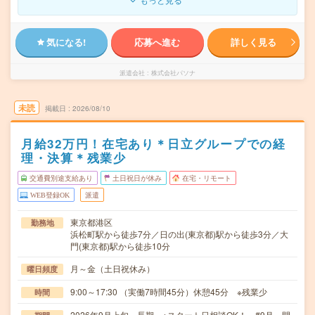
気になる!
応募へ進む
詳しく見る
派遣会社
株式会社パソナ
未読
掲載日
2026/08/10
月給32万円！在宅あり＊日立グループでの経
理・決算＊残業少
交通費別途支給あり
土日祝日が休み
在宅・リモート
WEB登録OK
派遣
東京都港区
勤務地
浜松町駅から徒歩7分／日の出(東京都)駅から徒歩3分／大
門(東京都)駅から徒歩10分
月～金（土日祝休み）
曜日頻度
9:00～17:30 （実働7時間45分）休憩45分 ※残業少
時間
2026年9月上旬～長期 ※スタート日相談OK！ #9月～開