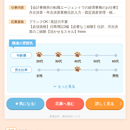
【会計事務所の転職エージェントでの経理事務のお仕事】
仕事内容
月次決算・年次決算業務仕訳入力・固定資産管理・税…
ブランクOK / 英語力不要
応募資格
【必須資格】日商簿記3級【必要なご経験】仕訳、月次決
算のご経験【活かせるスキル】freee
職場の雰囲気
年齢層
20代
30代
40代
50代
60代
男女比率
女性
男性
もっと見る
気になる!
応募へ進む
詳しく見る
派遣会社
株式会社パソナ