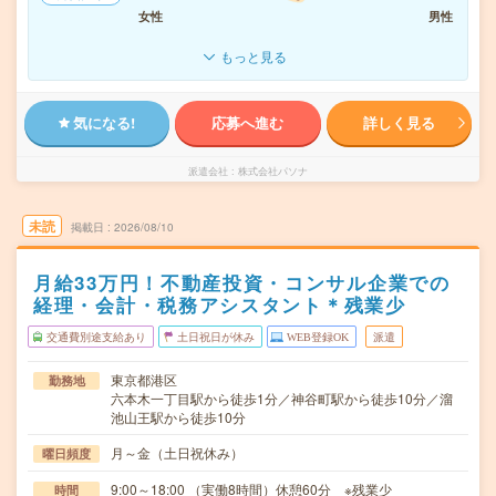
女性
男性
もっと見る
気になる!
応募へ進む
詳しく見る
派遣会社
株式会社パソナ
未読
掲載日
2026/08/10
月給33万円！不動産投資・コンサル企業での
経理・会計・税務アシスタント＊残業少
交通費別途支給あり
土日祝日が休み
WEB登録OK
派遣
東京都港区
勤務地
六本木一丁目駅から徒歩1分／神谷町駅から徒歩10分／溜
池山王駅から徒歩10分
月～金（土日祝休み）
曜日頻度
9:00～18:00 （実働8時間）休憩60分 ※残業少
時間