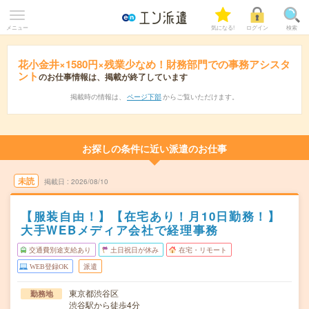
メニュー
気になる!
ログイン
検索
花小金井×1580円×残業少なめ！財務部門での事務アシスタ
ント
のお仕事情報は、掲載が終了しています
掲載時の情報は、
ページ下部
からご覧いただけます。
お探しの条件に近い派遣のお仕事
未読
掲載日
2026/08/10
【服装自由！】【在宅あり！月10日勤務！】
大手WEBメディア会社で経理事務
交通費別途支給あり
土日祝日が休み
在宅・リモート
WEB登録OK
派遣
東京都渋谷区
勤務地
渋谷駅から徒歩4分