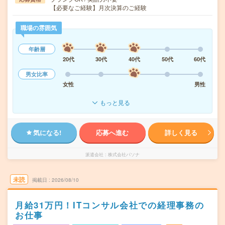
【必要なご経験】月次決算のご経験
職場の雰囲気
年齢層
20代
30代
40代
50代
60代
男女比率
女性
男性
もっと見る
気になる!
応募へ進む
詳しく見る
派遣会社
株式会社パソナ
未読
掲載日
2026/08/10
月給31万円！ITコンサル会社での経理事務の
お仕事