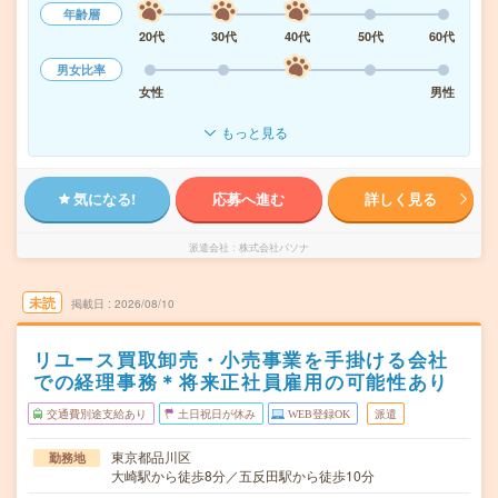
年齢層
20代
30代
40代
50代
60代
男女比率
女性
男性
もっと見る
気になる!
応募へ進む
詳しく見る
派遣会社
株式会社パソナ
未読
掲載日
2026/08/10
リユース買取卸売・小売事業を手掛ける会社
での経理事務＊将来正社員雇用の可能性あり
交通費別途支給あり
土日祝日が休み
WEB登録OK
派遣
東京都品川区
勤務地
大崎駅から徒歩8分／五反田駅から徒歩10分