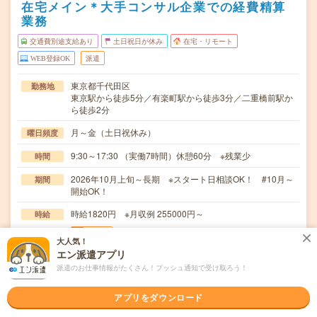
在宅メイン＊大手コンサル企業での経費精算
業務
交通費別途支給あり
土日祝日が休み
在宅・リモート
WEB登録OK
派遣
東京都千代田区
勤務地
東京駅から徒歩5分／有楽町駅から徒歩3分／二重橋前駅か
ら徒歩2分
月～金（土日祝休み）
曜日頻度
9:30～17:30 （実働7時間）休憩60分 ※残業少
時間
2026年10月上旬～長期 ※スタート日相談OK！ #10月～
期間
開始OK！
時給1820円 ※月収例 255000円～
時給
交通費
大人気！
交通費規定に基づき交通費支給
エン派遣アプリ
派遣のお仕事情報がたくさん！プッシュ通知で受け取ろう！
【大手コンサル企業での経費精算業務】海外赴任・帰任に
仕事内容
伴う経費精算・アドミ業務をお任せします！出向関連…
アプリをダウンロード
ブランクOK
応募資格