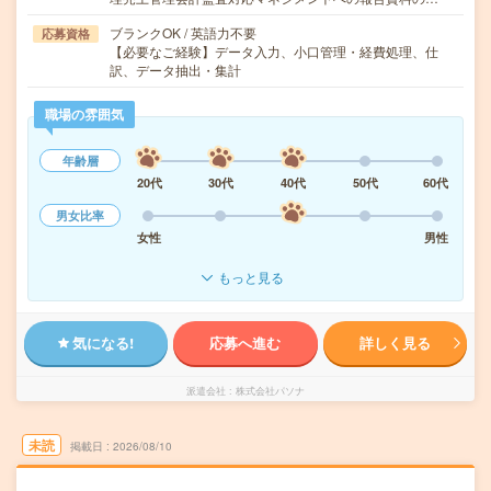
ブランクOK / 英語力不要
応募資格
【必要なご経験】データ入力、小口管理・経費処理、仕
訳、データ抽出・集計
職場の雰囲気
年齢層
20代
30代
40代
50代
60代
男女比率
女性
男性
もっと見る
気になる!
応募へ進む
詳しく見る
派遣会社
株式会社パソナ
未読
掲載日
2026/08/10