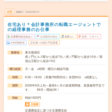
未読
掲載日
2026/08/10
在宅あり＊会計事務所の転職エージェントで
の経理事務のお仕事
交通費別途支給あり
土日祝日が休み
残業なし
在宅・リモート
WEB登録OK
正社員への紹介予定派遣
東京都港区
勤務地
虎ノ門ヒルズ駅から徒歩7分／虎ノ門駅から徒歩10分／溜
池山王駅から徒歩10分
月～金 ※時間・曜日の相談可能
曜日頻度
9:30～18:00 （実働7時間30分）休憩60分 ※残業なし
時間
2026年9月上旬～最長6ヶ月の派遣期間後、直接雇用予定で
期間
す。 #9月～開始OK！
時給1920円
時給
交通費
交通費規定に基づき交通費支給