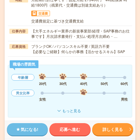
給1800円（残業代・交通費は別途支給あり）
交通費
交通費規定に基づき交通費支給
【大手エネルギー業界の新規事業部/経理・SAP事務のお仕
仕事内容
事です】月次請求書発行・支払い処理月次締め・…
ブランクOK / パソコンスキル不要 / 英語力不要
応募資格
【必要なご経験】何らかの事務【活かせるスキル】SAP
職場の雰囲気
年齢層
20代
30代
40代
50代
60代
男女比率
女性
男性
もっと見る
気になる!
応募へ進む
詳しく見る