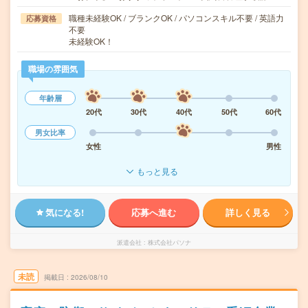
職種未経験OK / ブランクOK / パソコンスキル不要 / 英語力
応募資格
不要
未経験OK！
職場の雰囲気
年齢層
20代
30代
40代
50代
60代
男女比率
女性
男性
もっと見る
気になる!
応募へ進む
詳しく見る
派遣会社
株式会社パソナ
未読
掲載日
2026/08/10