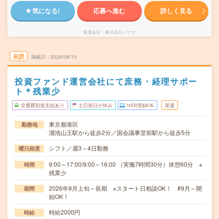
気になる!
応募へ進む
詳しく見る
派遣会社
株式会社パソナ
未読
掲載日
2026/08/10
投資ファンド運営会社にて庶務・経理サポー
ト＊残業少
交通費別途支給あり
土日祝日が休み
WEB登録OK
派遣
東京都港区
勤務地
溜池山王駅から徒歩2分／国会議事堂前駅から徒歩5分
シフト／週3～4日勤務
曜日頻度
9:00～17:00/9:00～16:00 （実働7時間30分）休憩60分 ※
時間
残業少
2026年9月上旬～長期 ※スタート日相談OK！ #9月～開
期間
始OK！
時給2000円
時給