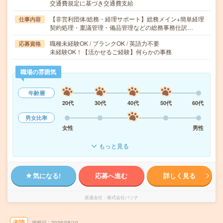
交通費規定に基づき交通費支給
【非営利団体/総務・経理サポート】総務メイン+簡単経理
仕事内容
契約処理・稟議管理・備品管理などの総務事務仕訳…
職種未経験OK / ブランクOK / 英語力不要
応募資格
未経験OK！【活かせるご経験】何らかの事務
職場の雰囲気
年齢層
20代
30代
40代
50代
60代
男女比率
女性
男性
もっと見る
気になる!
応募へ進む
詳しく見る
派遣会社
株式会社パソナ
未読
掲載日
2026/08/10