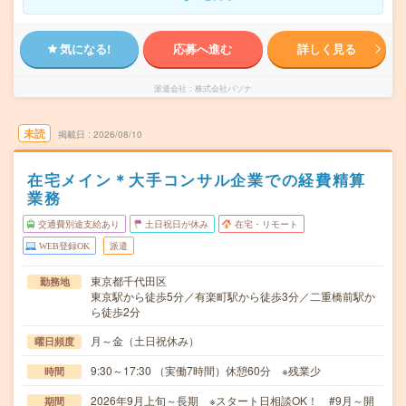
気になる!
応募へ進む
詳しく見る
派遣会社
株式会社パソナ
未読
掲載日
2026/08/10
在宅メイン＊大手コンサル企業での経費精算
業務
交通費別途支給あり
土日祝日が休み
在宅・リモート
WEB登録OK
派遣
東京都千代田区
勤務地
東京駅から徒歩5分／有楽町駅から徒歩3分／二重橋前駅か
ら徒歩2分
月～金（土日祝休み）
曜日頻度
9:30～17:30 （実働7時間）休憩60分 ※残業少
時間
2026年9月上旬～長期 ※スタート日相談OK！ #9月～開
期間