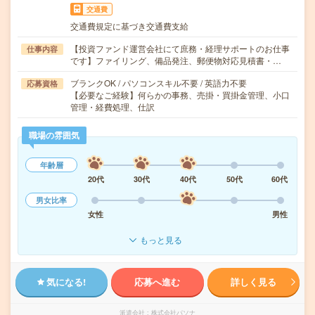
交通費
交通費規定に基づき交通費支給
【投資ファンド運営会社にて庶務・経理サポートのお仕事
仕事内容
です】ファイリング、備品発注、郵便物対応見積書・…
ブランクOK / パソコンスキル不要 / 英語力不要
応募資格
【必要なご経験】何らかの事務、売掛・買掛金管理、小口
管理・経費処理、仕訳
職場の雰囲気
年齢層
20代
30代
40代
50代
60代
男女比率
女性
男性
もっと見る
気になる!
応募へ進む
詳しく見る
派遣会社
株式会社パソナ