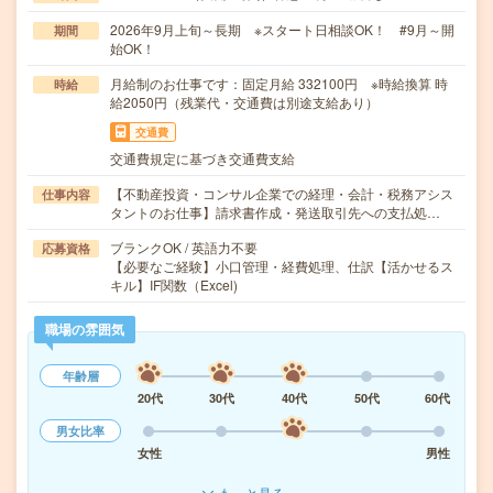
2026年9月上旬～長期 ※スタート日相談OK！ #9月～開
期間
始OK！
月給制のお仕事です：固定月給 332100円 ※時給換算 時
時給
給2050円（残業代・交通費は別途支給あり）
交通費
交通費規定に基づき交通費支給
【不動産投資・コンサル企業での経理・会計・税務アシス
仕事内容
タントのお仕事】請求書作成・発送取引先への支払処…
ブランクOK / 英語力不要
応募資格
【必要なご経験】小口管理・経費処理、仕訳【活かせるス
キル】IF関数（Excel)
職場の雰囲気
年齢層
20代
30代
40代
50代
60代
男女比率
女性
男性
もっと見る