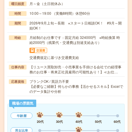
月～金（土日祝休み）
曜日頻度
10:00～19:00 （実働8時間）休憩60分
時間
2026年9月上旬～長期 ※スタート日相談OK！ #9月～開
期間
始OK！
月給制のお仕事です：固定月給 324000円 ※時給換算 時
時給
給2000円（残業代・交通費は別途支給あり）
交通費
交通費規定に基づき交通費支給
【リユース買取卸売・小売事業を手掛ける会社での経理事
仕事内容
務のお仕事・将来正社員雇用の可能性あり！】≪お仕…
ブランクOK / 英語力不要
応募資格
【必要なご経験】何らかの事務【活かせるスキル】Excelで
のデータ集計や分析
職場の雰囲気
年齢層
20代
30代
40代
50代
60代
男女比率