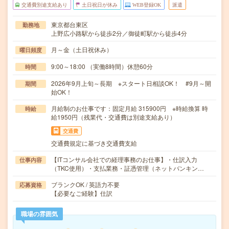
交通費別途支給あり
土日祝日が休み
WEB登録OK
派遣
東京都台東区
勤務地
上野広小路駅から徒歩2分／御徒町駅から徒歩4分
月～金（土日祝休み）
曜日頻度
9:00～18:00 （実働8時間）休憩60分
時間
2026年9月上旬～長期 ※スタート日相談OK！ #9月～開
期間
始OK！
月給制のお仕事です：固定月給 315900円 ※時給換算 時
時給
給1950円（残業代・交通費は別途支給あり）
交通費
交通費規定に基づき交通費支給
【ITコンサル会社での経理事務のお仕事】・仕訳入力
仕事内容
（TKC使用）・支払業務・証憑管理（ネットバンキン…
ブランクOK / 英語力不要
応募資格
【必要なご経験】仕訳
職場の雰囲気