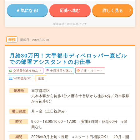
気になる!
応募へ進む
詳しく見る
派遣会社
株式会社パソナ
未読
掲載日
2026/08/10
月給30万円！大手都市ディベロッパー森ビル
での部署アシスタントのお仕事
交通費別途支給あり
土日祝日が休み
在宅・リモート
WEB登録OK
派遣
東京都港区
勤務地
六本木駅から徒歩1分／麻布十番駅から徒歩4分／乃木坂駅
から徒歩8分
月～金（土日祝休み）
曜日頻度
9:00～18:00/10:00～17:00 （実働8時間）休憩60分 ※残
時間
業なし
2026年9月上旬～長期 ※スタート日相談OK！ #9月～開
期間