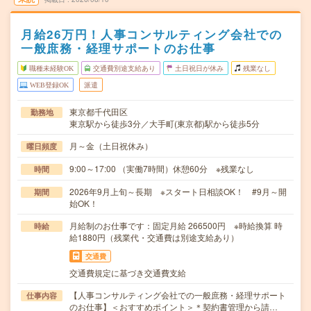
月給26万円！人事コンサルティング会社での
一般庶務・経理サポートのお仕事
職種未経験OK
交通費別途支給あり
土日祝日が休み
残業なし
WEB登録OK
派遣
東京都千代田区
勤務地
東京駅から徒歩3分／大手町(東京都)駅から徒歩5分
月～金（土日祝休み）
曜日頻度
9:00～17:00 （実働7時間）休憩60分 ※残業なし
時間
2026年9月上旬～長期 ※スタート日相談OK！ #9月～開
期間
始OK！
月給制のお仕事です：固定月給 266500円 ※時給換算 時
時給
給1880円（残業代・交通費は別途支給あり）
交通費
交通費規定に基づき交通費支給
【人事コンサルティング会社での一般庶務・経理サポート
仕事内容
のお仕事】＜おすすめポイント＞＊契約書管理から請…