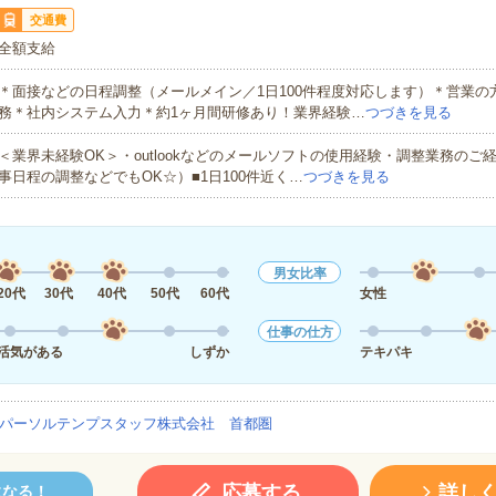
交通費
全額支給
＊面接などの日程調整（メールメイン／1日100件程度対応します）＊営業の
務＊社内システム入力＊約1ヶ月間研修あり！業界経験…
つづきを見る
＜業界未経験OK＞・outlookなどのメールソフトの使用経験・調整業務のご
事日程の調整などでもOK☆）■1日100件近く…
つづきを見る
男女比率
20代
30代
40代
50代
60代
女性
仕事の仕方
活気がある
しずか
テキパキ
パーソルテンプスタッフ株式会社 首都圏
応募する
詳し
になる！