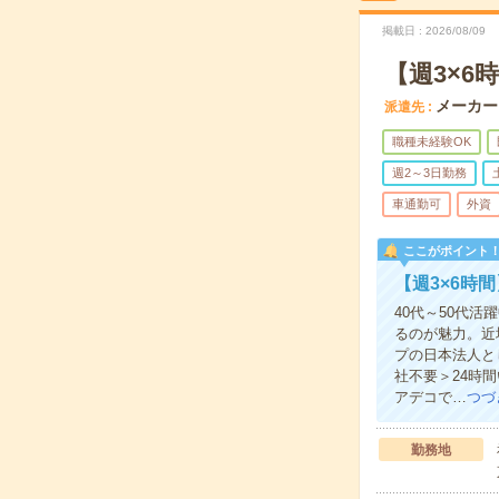
掲載日
2026/08/09
【週3×
メーカー
派遣先
職種未経験OK
週2～3日勤務
車通勤可
外資
ここがポイント
【週3×6時
40代～50代
るのが魅力。近
プの日本法人と
社不要＞24時
アデコで…
つづ
勤務地