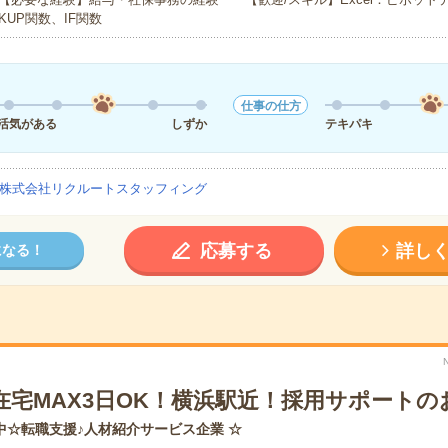
KUP関数、IF関数
仕事の仕方
活気がある
しずか
テキパキ
株式会社リクルートスタッフィング
応募する
詳し
になる！
＊在宅MAX3日OK！横浜駅近！採用サポートの
中☆転職支援♪人材紹介サービス企業 ☆