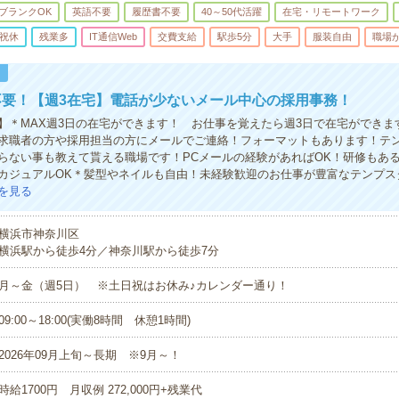
ブランクOK
英語不要
履歴書不要
40～50代活躍
在宅・リモートワーク
祝休
残業多
IT通信Web
交費支給
駅歩5分
大手
服装自由
職場
！
不要！【週3在宅】電話が少ないメール中心の採用事務！
】＊MAX週3日の在宅ができます！ お仕事を覚えたら週3日で在宅ができま
求職者の方や採用担当の方にメールでご連絡！フォーマットもあります！テ
らない事も教えて貰える職場です！PCメールの経験があればOK！研修もあ
カジュアルOK＊髪型やネイルも自由！未経験歓迎のお仕事が豊富なテンプス
を見る
横浜市神奈川区
横浜駅から徒歩4分／神奈川駅から徒歩7分
月～金（週5日） ※土日祝はお休み♪カレンダー通り！
09:00～18:00(実働8時間 休憩1時間)
2026年09月上旬～長期 ※9月～！
時給1700円 月収例 272,000円+残業代