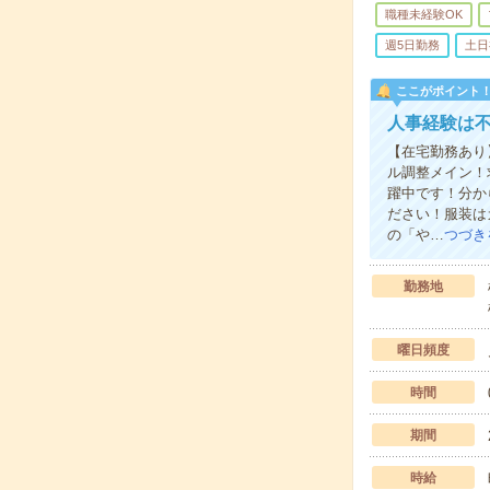
職種未経験OK
週5日勤務
土日
ここがポイント
人事経験は
【在宅勤務あり
ル調整メイン！
躍中です！分か
ださい！服装は
の「や…
つづき
勤務地
曜日頻度
時間
期間
時給