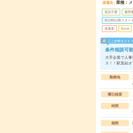
業種：メ
派遣先
英語不要
履歴
朝10時以降スター
派遣多
Excel
ここがポイント
条件相談可
大手企業で人事
ス！！駅直結オ
勤務地
曜日頻度
時間
期間