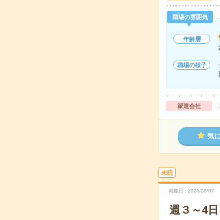
職場の雰囲気
年齢層
職場の様子
派遣会社
気
未読
掲載日
2026/08/07
週３～4