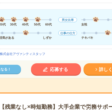
男女比率
20代
30代
40代
50代
60代
女性
仕事の仕方
活気がある
しずか
テキパキ
株式会社アヴァンティスタッフ
応募する
詳し
になる！
日【残業なし×時短勤務】大手企業で労務サポ