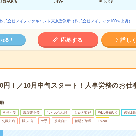
活気がある
しずか
テキパキ
株式会社メイテックキャスト東京営業所（株式会社メイテック100％出資）
応募する
詳し
になる！
00円！／10月中旬スタート！人事労務のお仕
融
英語不要
履歴書不要
40～50代活躍
しゅふ歓迎
WEB登録OK
週5日勤
交費支給
駅歩5分
大手
服装自由
職場が禁煙
Excel
！