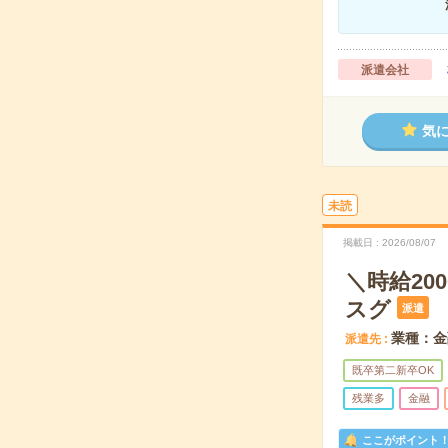
派遣会社
気
未読
掲載日
2026/08/07
＼時給20
スグ
派遣
業種：金
派遣先
既卒第二新卒OK
残業多
金融
ここがポイント