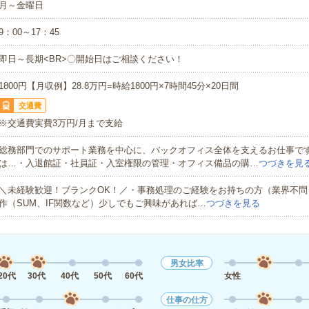
月～金曜日
9：00～17：45
即日～長期<BR>〇開始日はご相談ください！
1800円【月収例】28.8万円=時給1800円×7時間45分×20日間
交通費
※交通費実費3万円/月まで支給
総務部門でのサポート業務を中心に、バックオフィス全体を支えるお仕事で
は…・入退館証・社員証・入室権限の管理・オフィス備品の購…
つづきを見
＼未経験歓迎！ブランクOK！／・事務処理のご経験をお持ちの方（業界不問）・
作（SUM、IF関数など）少しでもご興味があれば…
つづきを見る
男女比率
20代
30代
40代
50代
60代
女性
仕事の仕方