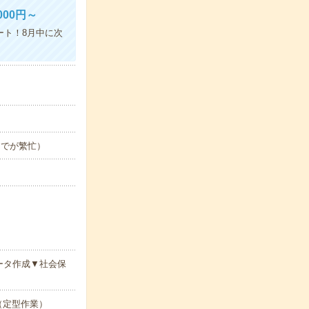
00円～
ート！8月中に次
日までが繁忙）
ータ作成▼社会保
ル（定型作業）