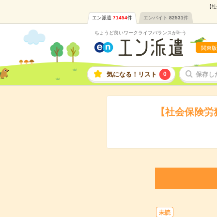
【社
エン派遣
71454
件
エンバイト
82531
件
ちょうど良いワークライフバランスが叶う
関東版
気になる！リスト
0
保存し
【社会保険労
未読