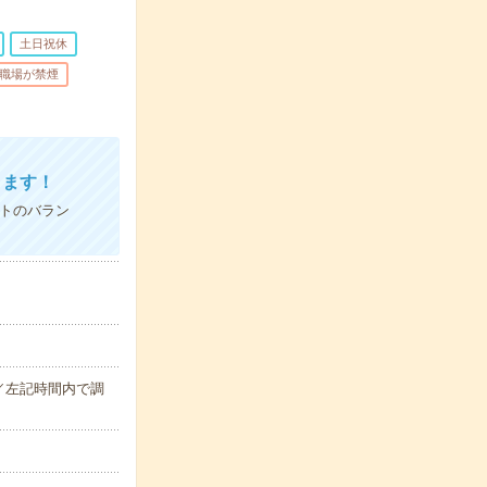
土日祝休
職場が禁煙
きます！
ートのバラン
00／左記時間内で調