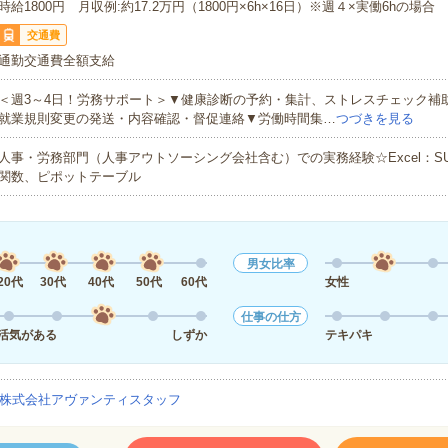
時給1800円 月収例:約17.2万円（1800円×6h×16日）※週４×実働6hの場合
交通費
通勤交通費全額支給
＜週3～4日！労務サポート＞▼健康診断の予約・集計、ストレスチェック補助
就業規則変更の発送・内容確認・督促連絡▼労働時間集…
つづきを見る
人事・労務部門（人事アウトソーシング会社含む）での実務経験☆Excel：SUM/V
関数、ピポットテーブル
男女比率
20代
30代
40代
50代
60代
女性
仕事の仕方
活気がある
しずか
テキパキ
株式会社アヴァンティスタッフ