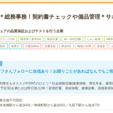
K＊総務事務！契約書チェックや備品管理＊サ
ェアの品質保証およびテストを行う企業
ブランクOK
既卒第二新卒OK
英語不要
40～50代活躍
しゅふ歓迎
WE
祝休
残業少
IT通信Web
交費支給
駅歩5分
職場が分煙
派遣多
！
ッフさんフォローに自信あり！お困りごとがあればなんでもご
利厚生もオススメPOINTのひとつ＊社会保険完備(健康保険、厚生年金、雇用
期予定等)を満たせば即日加入OK！財形貯蓄、有給休暇、健康診断、資格取得
東京都千代田区
水道橋駅から徒歩4分／神保町駅から徒歩6分／九段下駅から徒歩7分