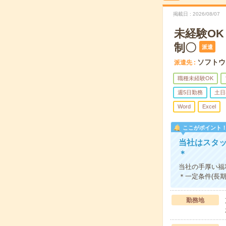
掲載日
2026/08/07
未経験O
制〇
派遣
ソフトウ
派遣先
職種未経験OK
週5日勤務
土日
Word
Excel
ここがポイント
当社はスタ
＊
当社の手厚い福
＊一定条件(長
勤務地