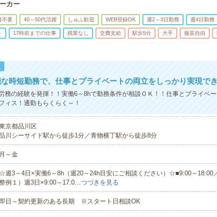
ーカー
書不要
40～50代活躍
しゅふ歓迎
WEB登録OK
週2～3日勤務
週4日勤務
ト
17時前までの仕事
残業なし
交費支給
駅歩5分
大手
服装自由
！
能な時短勤務で、仕事とプライベートの両立をしっかり実現で
労務の経験を発揮！！実働6～8hで勤務条件が相談ＯＫ！！仕事とプライベ
フィス！通勤もらくらく～！
東京都品川区
品川シーサイド駅から徒歩1分／青物横丁駅から徒歩8分
月～金
☆週3～4日×実働6～8h（週20～24h目安にご相談ください）☆■9:00～18:
整例１）週3日×9:00～17:0…
つづきを見る
即日～契約更新のある長期 ※スタート日相談OK