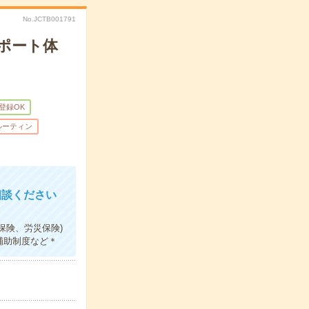
No.JCTB001791
ポート体
B登録OK
ルーティン
相談ください
保険、労災保険)
補助制度など＊