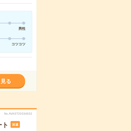
男性
コツコツ
く見る
No.AVAST20334632
ート
派遣