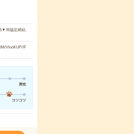
▼36協定締結、
looKUP/IF
男性
コツコツ