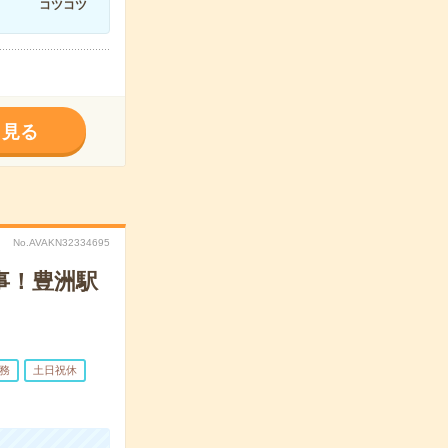
コツコツ
く見る
No.AVAKN32334695
事！豊洲駅
務
土日祝休