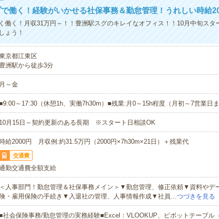
で働く！経験がいかせる社保事務＆勤怠管理！うれしい時給20
く働く！月収31万円～！！豊洲駅スグのキレイなオフィス！！10月中旬スタ
しょう！
東京都江東区
豊洲駅から徒歩3分
月～金
■9:00～17:30（休憩1h、実働7h30m）■残業:月0～15h程度（月初～7営業
10月15日～契約更新のある長期 ※スタート日相談OK
時給2000円 月収例:約31.5万円（2000円×7h30m×21日）＋残業代
交通費
通勤交通費全額支給
＜人事部門！勤怠管理＆社保事務メイン＞▼勤怠管理、修正依頼▼資料やデ
険・雇用保険の手続き▼入退社の管理、人事情報作成▼社員…
つづきを見る
■社会保険事務/勤怠管理の実務経験■Excel：VLOOKUP、ピボットテーブ