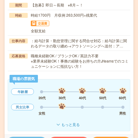
【急募】即日～長期 ※8月～！
期間
時給1700円 月収例 263,500円+残業代
時給
交通費
全額支給
：給与計算・勤怠管理に関する問合せ対応：給与計算に関
仕事内容
わるデータの取り纏め→アウトソーシングへ送付：ア…
職種未経験OK / ブランクOK / 英語力不要
応募資格
※業界未経験OK！事務の経験をお持ちの方♪teamsでのコミ
ュニケーションに抵抗ない方！
職場の雰囲気
年齢層
20代
30代
40代
50代
60代
男女比率
女性
男性
もっと見る