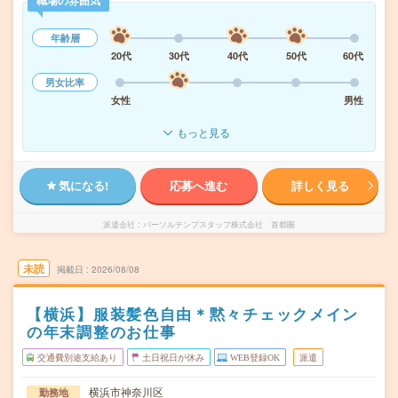
職場の雰囲気
年齢層
20代
30代
40代
50代
60代
男女比率
女性
男性
もっと見る
気になる!
応募へ進む
詳しく見る
派遣会社
パーソルテンプスタッフ株式会社 首都圏
未読
掲載日
2026/08/08
【横浜】服装髪色自由＊黙々チェックメイン
の年末調整のお仕事
交通費別途支給あり
土日祝日が休み
WEB登録OK
派遣
横浜市神奈川区
勤務地