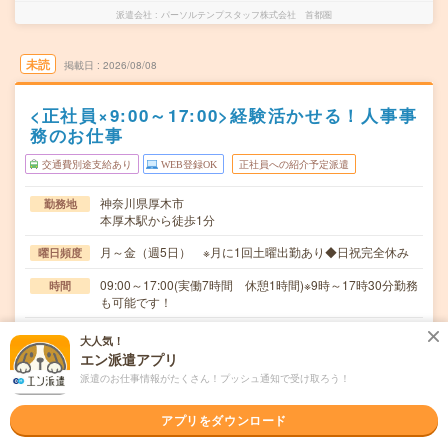
派遣会社
パーソルテンプスタッフ株式会社 首都圏
未読
掲載日
2026/08/08
<正社員×9:00～17:00>経験活かせる！人事事
務のお仕事
交通費別途支給あり
WEB登録OK
正社員への紹介予定派遣
神奈川県厚木市
勤務地
本厚木駅から徒歩1分
月～金（週5日） ※月に1回土曜出勤あり◆日祝完全休み
曜日頻度
09:00～17:00(実働7時間 休憩1時間)※9時～17時30分勤務
時間
も可能です！
2026年09月上旬～長期 最長半年の派遣期間後、双方合意
期間
大人気！
で直接雇用へ！ ※9月～！
エン派遣アプリ
派遣のお仕事情報がたくさん！プッシュ通知で受け取ろう！
時給1600円 月収例 224,000円+残業代
時給
交通費
アプリをダウンロード
全額支給