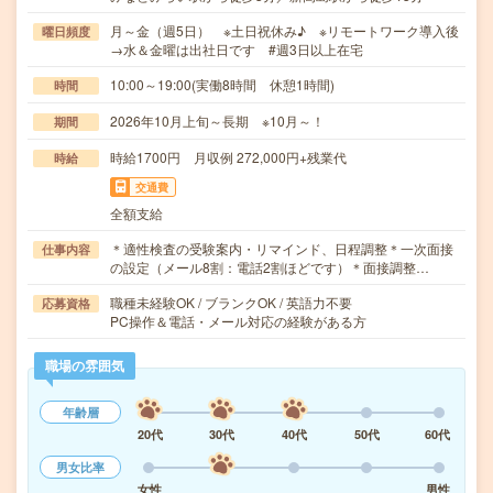
月～金（週5日） ※土日祝休み♪ ※リモートワーク導入後
曜日頻度
→水＆金曜は出社日です #週3日以上在宅
10:00～19:00(実働8時間 休憩1時間)
時間
2026年10月上旬～長期 ※10月～！
期間
時給1700円 月収例 272,000円+残業代
時給
交通費
全額支給
＊適性検査の受験案内・リマインド、日程調整＊一次面接
仕事内容
の設定（メール8割：電話2割ほどです）＊面接調整…
職種未経験OK / ブランクOK / 英語力不要
応募資格
PC操作＆電話・メール対応の経験がある方
職場の雰囲気
年齢層
20代
30代
40代
50代
60代
男女比率
女性
男性