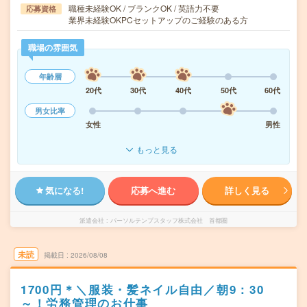
職種未経験OK / ブランクOK / 英語力不要
応募資格
業界未経験OKPCセットアップのご経験のある方
職場の雰囲気
年齢層
20代
30代
40代
50代
60代
男女比率
女性
男性
もっと見る
気になる!
応募へ進む
詳しく見る
派遣会社
パーソルテンプスタッフ株式会社 首都圏
未読
掲載日
2026/08/08
1700円＊＼服装・髪ネイル自由／朝9：30
～！労務管理のお仕事