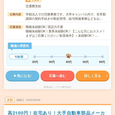
交通費支給
学校法人での労務事務です。大学キャンパス内で、非常勤
仕事内容
講師の契約手続きや勤怠管理、給与関連業務などをお…
職種未経験OK / 英語力不要
応募資格
職種未経験OK！業界未経験OK！【こんな方におススメ！
まずはご応募ください／歓迎条件】＜未経験OK！…
職場の雰囲気
年齢層
20代
30代
40代
50代
60代
気になる!
応募へ進む
詳しく見る
派遣会社
アデコ株式会社
未読
掲載日
2026/08/08
高2100円！在宅あり！大手自動車部品メーカ