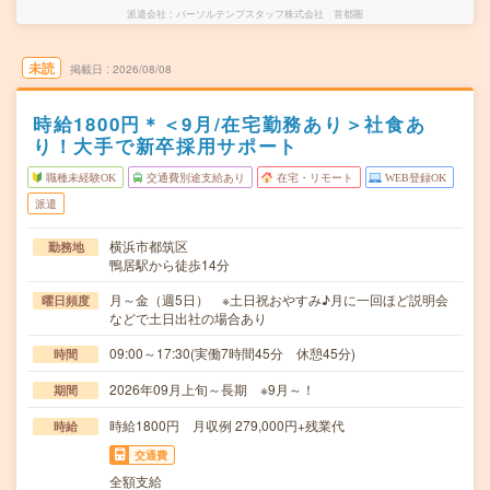
派遣会社
パーソルテンプスタッフ株式会社 首都圏
未読
掲載日
2026/08/08
時給1800円＊＜9月/在宅勤務あり＞社食あ
り！大手で新卒採用サポート
職種未経験OK
交通費別途支給あり
在宅・リモート
WEB登録OK
派遣
横浜市都筑区
勤務地
鴨居駅から徒歩14分
月～金（週5日） ※土日祝おやすみ♪月に一回ほど説明会
曜日頻度
などで土日出社の場合あり
09:00～17:30(実働7時間45分 休憩45分)
時間
2026年09月上旬～長期 ※9月～！
期間
時給1800円 月収例 279,000円+残業代
時給
交通費
全額支給