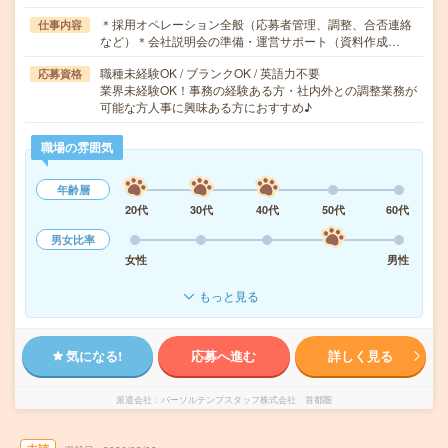
＊採用オペレーション全般（応募者管理、調整、合否連絡
仕事内容
など）＊会社説明会の準備・運営サポート（資料作成…
職種未経験OK / ブランクOK / 英語力不要
応募資格
業界未経験OK！事務の経験ある方・社内外との調整業務が
可能な方人事に興味ある方におすすめ♪
職場の雰囲気
年齢層
20代
30代
40代
50代
60代
男女比率
女性
男性
もっと見る
気になる!
応募へ進む
詳しく見る
派遣会社
パーソルテンプスタッフ株式会社 首都圏