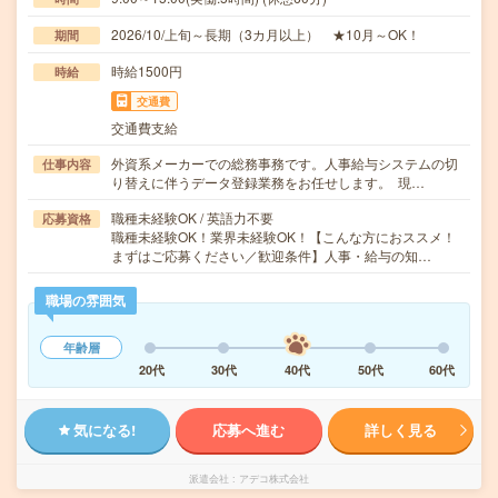
2026/10/上旬～長期（3カ月以上） ★10月～OK！
期間
時給1500円
時給
交通費
交通費支給
外資系メーカーでの総務事務です。人事給与システムの切
仕事内容
り替えに伴うデータ登録業務をお任せします。 現…
職種未経験OK / 英語力不要
応募資格
職種未経験OK！業界未経験OK！【こんな方におススメ！
まずはご応募ください／歓迎条件】人事・給与の知…
職場の雰囲気
年齢層
20代
30代
40代
50代
60代
気になる!
応募へ進む
詳しく見る
派遣会社
アデコ株式会社