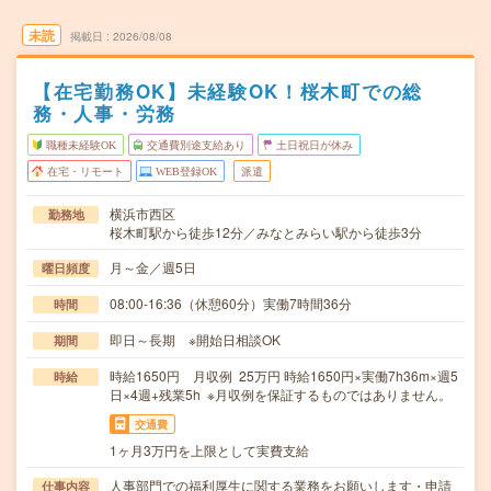
未読
掲載日
2026/08/08
【在宅勤務OK】未経験OK！桜木町での総
務・人事・労務
職種未経験OK
交通費別途支給あり
土日祝日が休み
在宅・リモート
WEB登録OK
派遣
横浜市西区
勤務地
桜木町駅から徒歩12分／みなとみらい駅から徒歩3分
月～金／週5日
曜日頻度
08:00-16:36（休憩60分）実働7時間36分
時間
即日～長期 ※開始日相談OK
期間
時給1650円 月収例 25万円 時給1650円×実働7h36m×週5
時給
日×4週+残業5h ※月収例を保証するものではありません。
交通費
1ヶ月3万円を上限として実費支給
人事部門での福利厚生に関する業務をお願いします・申請
仕事内容