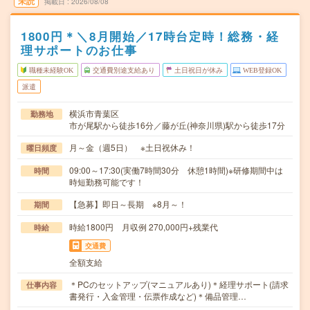
未読
掲載日
2026/08/08
1800円＊＼8月開始／17時台定時！総務・経
理サポートのお仕事
職種未経験OK
交通費別途支給あり
土日祝日が休み
WEB登録OK
派遣
横浜市青葉区
勤務地
市が尾駅から徒歩16分／藤が丘(神奈川県)駅から徒歩17分
月～金（週5日） ※土日祝休み！
曜日頻度
09:00～17:30(実働7時間30分 休憩1時間)※研修期間中は
時間
時短勤務可能です！
【急募】即日～長期 ※8月～！
期間
時給1800円 月収例 270,000円+残業代
時給
交通費
全額支給
＊PCのセットアップ(マニュアルあり)＊経理サポート(請求
仕事内容
書発行・入金管理・伝票作成など)＊備品管理…