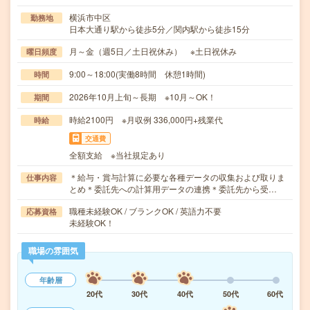
横浜市中区
勤務地
日本大通り駅から徒歩5分／関内駅から徒歩15分
月～金（週5日／土日祝休み） ※土日祝休み
曜日頻度
9:00～18:00(実働8時間 休憩1時間)
時間
2026年10月上旬～長期 ※10月～OK！
期間
時給2100円 ※月収例 336,000円+残業代
時給
交通費
全額支給 ※当社規定あり
＊給与・賞与計算に必要な各種データの収集および取りま
仕事内容
とめ＊委託先への計算用データの連携＊委託先から受…
職種未経験OK / ブランクOK / 英語力不要
応募資格
未経験OK！
職場の雰囲気
年齢層
20代
30代
40代
50代
60代