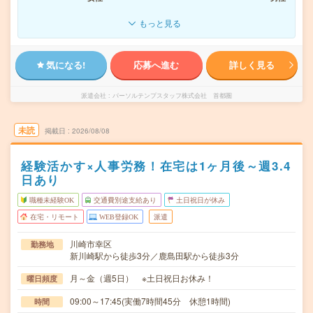
もっと見る
気になる!
応募へ進む
詳しく見る
派遣会社
パーソルテンプスタッフ株式会社 首都圏
未読
掲載日
2026/08/08
経験活かす×人事労務！在宅は1ヶ月後～週3.4
日あり
職種未経験OK
交通費別途支給あり
土日祝日が休み
在宅・リモート
WEB登録OK
派遣
川崎市幸区
勤務地
新川崎駅から徒歩3分／鹿島田駅から徒歩3分
月～金（週5日） ※土日祝日お休み！
曜日頻度
09:00～17:45(実働7時間45分 休憩1時間)
時間