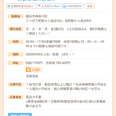
交通費別途支給あり
土日祝日が休み
WEB登録OK
派遣
横浜市神奈川区
勤務地
三ツ沢下町駅から徒歩3分／反町駅から徒歩8分
月・火・水・木・金(週4日) ※土日祝休み♪ 週5日勤務も
曜日頻度
ご相談ください！
09:30～17:30(実働7時間 休憩1時間)※10：00～や～18：
時間
00までの勤務も相談可能です…
2026年09月上旬～長期 ※9月～！
期間
時給1700円 月収例 190,400円
時給
交通費
全額支給
＊給与計算・勤怠管理および集計＊社会保険関連の手続き
仕事内容
＊入退社の手続き・個人情報変更の際の対応＊社労士…
英語力不要
応募資格
※業界未経験OK！労務管理(勤怠管理や給与計算)の実務経
験のある方