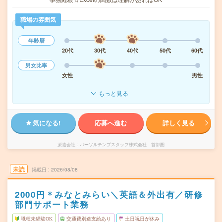
職場の雰囲気
年齢層
20代
30代
40代
50代
60代
男女比率
女性
男性
もっと見る
気になる!
応募へ進む
詳しく見る
派遣会社
パーソルテンプスタッフ株式会社 首都圏
未読
掲載日
2026/08/08
2000円＊みなとみらい＼英語＆外出有／研修
部門サポート業務
職種未経験OK
交通費別途支給あり
土日祝日が休み