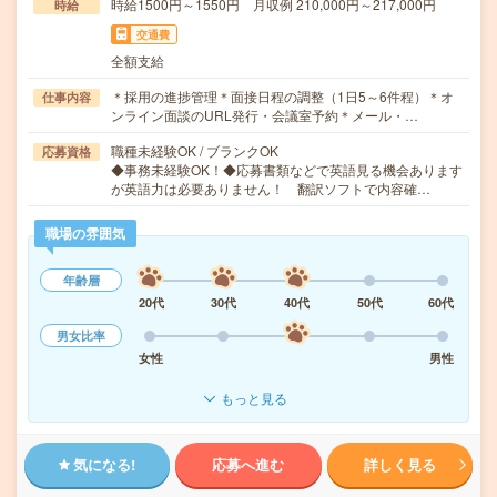
時給1500円～1550円 月収例 210,000円～217,000円
時給
交通費
全額支給
＊採用の進捗管理＊面接日程の調整（1日5～6件程）＊オ
仕事内容
ンライン面談のURL発行・会議室予約＊メール・…
職種未経験OK / ブランクOK
応募資格
◆事務未経験OK！◆応募書類などで英語見る機会あります
が英語力は必要ありません！ 翻訳ソフトで内容確…
職場の雰囲気
年齢層
20代
30代
40代
50代
60代
男女比率
女性
男性
もっと見る
気になる!
応募へ進む
詳しく見る