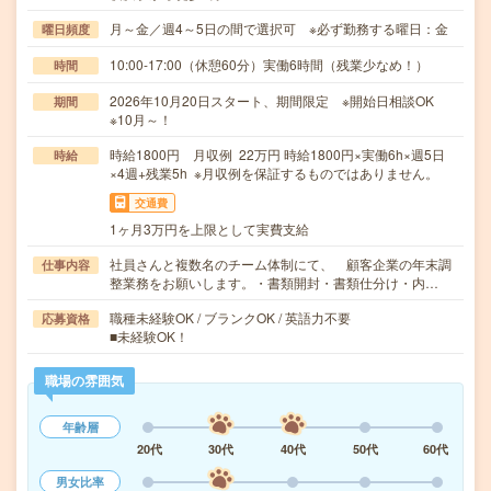
月～金／週4～5日の間で選択可 ※必ず勤務する曜日：金
曜日頻度
10:00-17:00（休憩60分）実働6時間（残業少なめ！）
時間
2026年10月20日スタート、期間限定 ※開始日相談OK
期間
※10月～！
時給1800円 月収例 22万円 時給1800円×実働6h×週5日
時給
×4週+残業5h ※月収例を保証するものではありません。
交通費
1ヶ月3万円を上限として実費支給
社員さんと複数名のチーム体制にて、 顧客企業の年末調
仕事内容
整業務をお願いします。・書類開封・書類仕分け・内…
職種未経験OK / ブランクOK / 英語力不要
応募資格
■未経験OK！
職場の雰囲気
年齢層
20代
30代
40代
50代
60代
男女比率