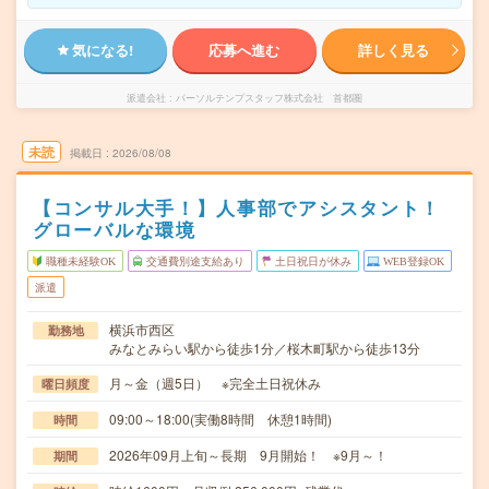
気になる!
応募へ進む
詳しく見る
派遣会社
パーソルテンプスタッフ株式会社 首都圏
未読
掲載日
2026/08/08
【コンサル大手！】人事部でアシスタント！
グローバルな環境
職種未経験OK
交通費別途支給あり
土日祝日が休み
WEB登録OK
派遣
横浜市西区
勤務地
みなとみらい駅から徒歩1分／桜木町駅から徒歩13分
月～金（週5日） ※完全土日祝休み
曜日頻度
09:00～18:00(実働8時間 休憩1時間)
時間
2026年09月上旬～長期 9月開始！ ※9月～！
期間