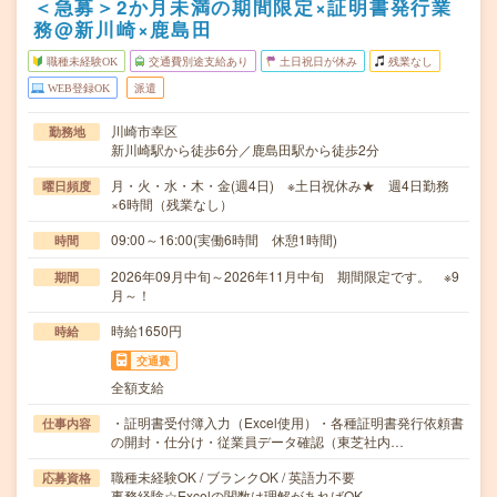
＜急募＞2か月未満の期間限定×証明書発行業
務@新川崎×鹿島田
職種未経験OK
交通費別途支給あり
土日祝日が休み
残業なし
WEB登録OK
派遣
川崎市幸区
勤務地
新川崎駅から徒歩6分／鹿島田駅から徒歩2分
月・火・水・木・金(週4日) ※土日祝休み★ 週4日勤務
曜日頻度
×6時間（残業なし）
09:00～16:00(実働6時間 休憩1時間)
時間
2026年09月中旬～2026年11月中旬 期間限定です。 ※9
期間
月～！
時給1650円
時給
交通費
全額支給
・証明書受付簿入力（Excel使用）・各種証明書発行依頼書
仕事内容
の開封・仕分け・従業員データ確認（東芝社内…
職種未経験OK / ブランクOK / 英語力不要
応募資格
事務経験☆Excelの関数は理解があればOK