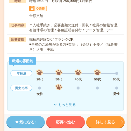
時給1600円 月収例 256,000円+残業代
時給
交通費
全額支給
＊入社手続き、必要書類の送付・回収＊社員の情報管理、
仕事内容
有給休暇の管理＊各種証明書発行＊データ管理、デー…
職種未経験OK / ブランクOK
応募資格
■事務のご経験がある方■英語：（会話）不要／（読み書
き）メモ・手紙
職場の雰囲気
年齢層
20代
30代
40代
50代
60代
男女比率
女性
男性
もっと見る
気になる!
応募へ進む
詳しく見る