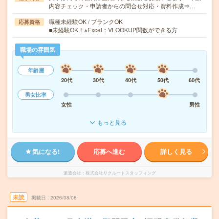
内容チェック・申請者からの問合せ対応・資料作成⇒…
職種未経験OK / ブランクOK
応募資格
■未経験OK！※Excel：VLOOKUP関数ができる方
職場の雰囲気
年齢層
20代
30代
40代
50代
60代
男女比率
女性
男性
もっと見る
気になる!
応募へ進む
詳しく見る
派遣会社
株式会社リクルートスタッフィング
未読
掲載日
2026/08/08