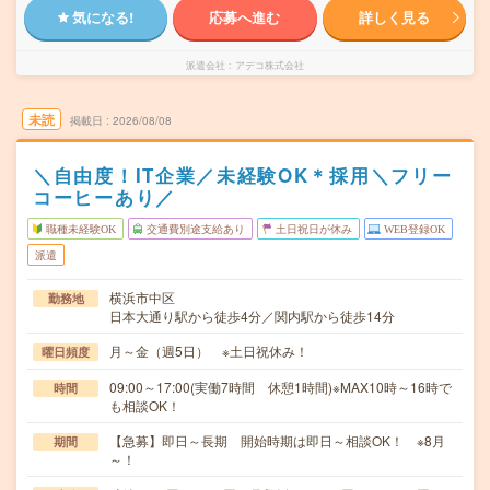
気になる!
応募へ進む
詳しく見る
派遣会社
アデコ株式会社
未読
掲載日
2026/08/08
＼自由度！IT企業／未経験OK＊採用＼フリー
コーヒーあり／
職種未経験OK
交通費別途支給あり
土日祝日が休み
WEB登録OK
派遣
横浜市中区
勤務地
日本大通り駅から徒歩4分／関内駅から徒歩14分
月～金（週5日） ※土日祝休み！
曜日頻度
09:00～17:00(実働7時間 休憩1時間)※MAX10時～16時で
時間
も相談OK！
【急募】即日～長期 開始時期は即日～相談OK！ ※8月
期間
～！