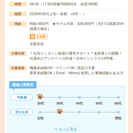
08:45～17:30(実働7時間45分 休憩1時間)
時間
2026年09月上旬～長期 ※9月～！
期間
時給1800円 ★モデル月収：328,950円（月21日就業/20H
時給
残業の場合）
交通費
全額支給
＊社内インターン制度の運営サポート＊各部署との調整＊
仕事内容
社員向けアンケートの作成＊社内イントラでのPR業…
職種未経験OK / ブランクOK / 英語力不要
応募資格
業界未経験OK！Excel・Wordを使用した事務経験がある方
職場の雰囲気
年齢層
20代
30代
40代
50代
60代
男女比率
女性
男性
もっと見る