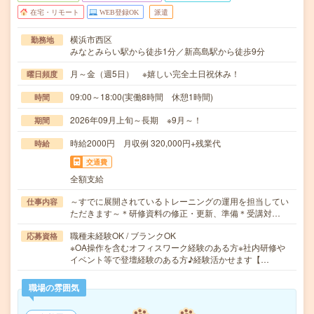
在宅・リモート
WEB登録OK
派遣
横浜市西区
勤務地
みなとみらい駅から徒歩1分／新高島駅から徒歩9分
月～金（週5日） ※嬉しい完全土日祝休み！
曜日頻度
09:00～18:00(実働8時間 休憩1時間)
時間
2026年09月上旬～長期 ※9月～！
期間
時給2000円 月収例 320,000円+残業代
時給
交通費
全額支給
～すでに展開されているトレーニングの運用を担当してい
仕事内容
ただきます～＊研修資料の修正・更新、準備＊受講対…
職種未経験OK / ブランクOK
応募資格
※OA操作を含むオフィスワーク経験のある方※社内研修や
イベント等で登壇経験のある方♪経験活かせます【…
職場の雰囲気