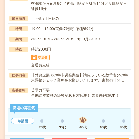
横浜駅から徒歩8分／神奈川駅から徒歩11分／反町駅から
徒歩16分
月～金※土日休み！
曜日頻度
10:00～18:00(実働:7時間) (休憩60分)
時間
2026/10/19～2026/12/18 ★10月～OK！
期間
時給2000円
時給
交通費
交通費支給
【外資企業での年末調整業務】請負っている数千名分の年
仕事内容
末調整チェック業務をお願いいたします。書類の仕分…
英語力不要
応募資格
年末調整業務の経験がある方歓迎！ 業界未経験OK！
職場の雰囲気
年齢層
20代
30代
40代
50代
60代