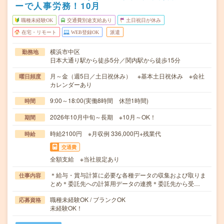
ーで人事労務！10月
職種未経験OK
交通費別途支給あり
土日祝日が休み
在宅・リモート
WEB登録OK
派遣
横浜市中区
勤務地
日本大通り駅から徒歩5分／関内駅から徒歩15分
月～金（週5日／土日祝休み） ※基本土日祝休み ※会社
曜日頻度
カレンダーあり
9:00～18:00(実働8時間 休憩1時間)
時間
2026年10月中旬～長期 ※10月～OK！
期間
時給2100円 ※月収例 336,000円+残業代
時給
交通費
全額支給 ※当社規定あり
＊給与・賞与計算に必要な各種データの収集および取りま
仕事内容
とめ＊委託先への計算用データの連携＊委託先から受…
職種未経験OK / ブランクOK
応募資格
未経験OK！