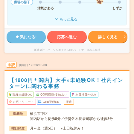
職場の様子
活気がある
しずか
もっと見る
気になる!
応募へ進む
詳しく見る
派遣会社
パーソルエクセルHRパートナーズ株式会社
未読
掲載日
2026/08/08
【1800円＊関内】大手×未経験OK！社内イン
ターンに関わる事務
職種未経験OK
交通費別途支給あり
土日祝日が休み
在宅・リモート
WEB登録OK
派遣
横浜市中区
勤務地
関内駅から徒歩8分／伊勢佐木長者町駅から徒歩3分
月～金（週5日） ※土日祝休み！
曜日頻度