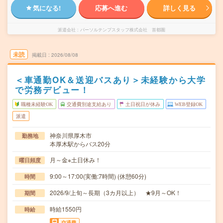
気になる!
応募へ進む
詳しく見る
派遣会社
パーソルテンプスタッフ株式会社 首都圏
未読
掲載日
2026/08/08
＜車通勤OK＆送迎バスあり＞未経験から大学
で労務デビュー！
職種未経験OK
交通費別途支給あり
土日祝日が休み
WEB登録OK
派遣
神奈川県厚木市
勤務地
本厚木駅からバス20分
月～金※土日休み！
曜日頻度
9:00～17:00(実働:7時間) (休憩60分)
時間
2026/9/上旬～長期（3カ月以上） ★9月～OK！
期間
時給1550円
時給
交通費