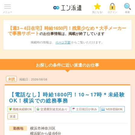
メニュー
気になる!
ログイン
検索
【週3～4日在宅】時給1650円！残業少なめ＊大手メーカー
で事務サポート
のお仕事情報は、掲載が終了しています
掲載時の情報は、
ページ下部
からご覧いただけます。
お探しの条件に近い派遣のお仕事
未読
掲載日
2026/08/08
【電話なし】時給1800円！10～17時＊未経験
OK！横浜での総務事務
職種未経験OK
交通費別途支給あり
土日祝日が休み
WEB登録OK
派遣
横浜市神奈川区
勤務地
横浜駅から徒歩6分