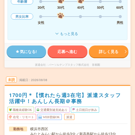
年齢層
20代
30代
40代
50代
60代
男女比率
女性
男性
もっと見る
気になる!
応募へ進む
詳しく見る
派遣会社
パーソルテンプスタッフ株式会社 首都圏
未読
掲載日
2026/08/08
1700円＊【慣れたら週3在宅】派遣スタッフ
活躍中！あんしん長期＠事務
職種未経験OK
交通費別途支給あり
土日祝日が休み
在宅・リモート
WEB登録OK
派遣
横浜市西区
勤務地
みなとみらい駅から徒歩3分／新高島駅から徒歩13分