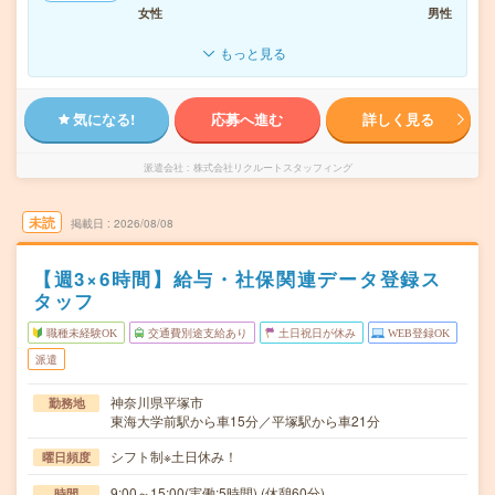
女性
男性
もっと見る
気になる!
応募へ進む
詳しく見る
派遣会社
株式会社リクルートスタッフィング
未読
掲載日
2026/08/08
【週3×6時間】給与・社保関連データ登録ス
タッフ
職種未経験OK
交通費別途支給あり
土日祝日が休み
WEB登録OK
派遣
神奈川県平塚市
勤務地
東海大学前駅から車15分／平塚駅から車21分
シフト制※土日休み！
曜日頻度
9:00～15:00(実働:5時間) (休憩60分)
時間