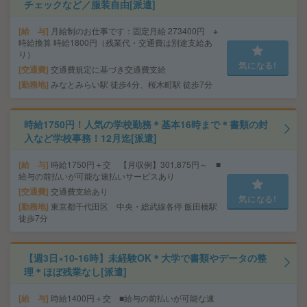
チェックなど／服装自由[派遣]
給 与
月給制のお仕事です：固定月給 273400円 ※
時給換算 時給1800円（残業代・交通費は別途支給あ
り）
気になる!
交通費
交通費規定に基づき交通費支給
勤務地
みなとみらい駅 徒歩4分、桜木町駅 徒歩7分
時給1750円！人気の学校勤務＊基本16時まで＊書類の封
入など学校事務！12月迄[派遣]
給 与
時給1750円＋交 【月収例】301,875円～ ■
給与の前払いが可能な速払いサービスあり
交通費
交通費支給あり
気になる!
勤務地
東京都千代田区 中央・総武線各停 飯田橋駅
徒歩7分
【週3日×10-16時】未経験OK＊大学で書類やデータの整
理＊ほぼ残業なし[派遣]
給 与
時給1400円＋交 ■給与の前払いが可能な速