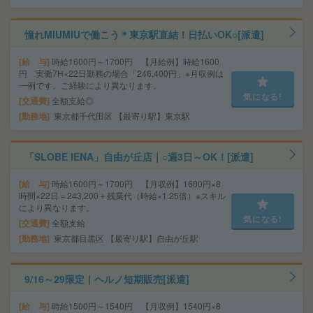
憧れMIUMIUで働こう＊東京駅直結！日払いOK○[派遣]
給 与
時給1600円～1700円 【月給例】時給1600
円 実働7H×22日勤務の場合「246,400円」※月収例は
一例です。ご経験により異なります。
気になる!
交通費
全額支給◎
勤務地
東京都千代田区 【最寄り駅】東京駅
「SLOBE IENA」自由が丘店｜○週3日～OK！[派遣]
給 与
時給1600円～1700円 【月収例】1600円×8
時間×22日＝243,200＋残業代（時給×1.25倍）※スキル
により異なります。
気になる!
交通費
全額支給
勤務地
東京都目黒区 【最寄り駅】自由が丘駅
9/16～29限定｜ヘルノ短期販売[派遣]
給 与
時給1500円～1540円 【月収例】1540円×8