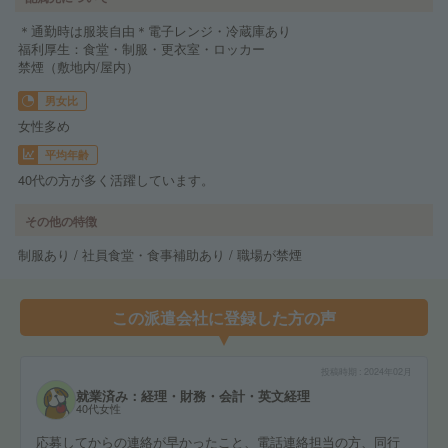
＊通勤時は服装自由＊電子レンジ・冷蔵庫あり
福利厚生：食堂・制服・更衣室・ロッカー
禁煙（敷地内/屋内）
男女比
女性多め
平均年齢
40代の方が多く活躍しています。
その他の特徴
制服あり / 社員食堂・食事補助あり / 職場が禁煙
この派遣会社に登録した方の声
投稿時期
2024年02月
就業済み：経理・財務・会計・英文経理
40代女性
応募してからの連絡が早かったこと、電話連絡担当の方、同行