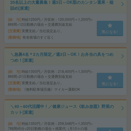
20名以上の大量募集！週3日～OK梨のカンタン選果・箱
詰め[派遣]
給 与
時給1250円／月収例：120,000円＝1,250円×
8時間×12日勤務の場合＋交通費別途支給
交通費
実費支給／当社規定あり。
気になる!
勤務地
有名牧場のすぐ近く
＼急募4名＊2カ月限定／週3日～OK！お弁当の具をつめ
つめ！[派遣]
給 与
時給1300円／月収例：218,400円＝1,300円×
8時間×21日勤務の場合＋交通費別途支給
交通費
実費支給／当社規定あり。
気になる!
勤務地
《無料駐車場完備》マイカー通勤OK
＼40～60代活躍中！／健康ジュース《飲み放題》野菜の
カット[派遣]
給 与
時給1350円／月収例：259,548円＝1,350円×
7時間45分×20日勤務の場合＋残業代（月10ｈの場