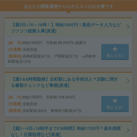
あなたの閲覧履歴からのオススメのお仕事です
【週3日×10～16時！】時給1600円！勤怠データ入力など
コツコツ総務人事[派遣]
給 与
時給1600円 月収例 96,000円+残業代
交通費
全額支給
気になる!
勤務地
高島町駅徒歩7分、戸部駅徒歩7分 ※JR桜木
町駅徒歩13分
【週3＆6時間勤務】反町駅にある学校法人＊試験に関す
る書類チェックなど事務[派遣]
給 与
時給1500円 月収例 108,000円
交通費
全額支給
気になる!
勤務地
反町駅徒歩6分、東神奈川駅徒歩7分
【週3～4日×16時半までの6時間】時給1700円＊基本残業
なし！伝票処理など[派遣]