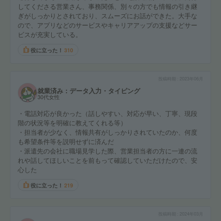
してくださる営業さん、事務関係、別々の方でも情報の引き継
ぎがしっかりとされており、スムーズにお話ができた。大手な
ので、アプリなどのサービスやキャリアアップの支援などサー
ビスが充実している。
役に立った！
310
投稿時期
2023年06月
就業済み：データ入力・タイピング
30代女性
・電話対応が良かった（話しやすい、対応が早い、丁寧、現段
階の状況等を明確に教えてくれる等）
・担当者が少なく、情報共有がしっかりされていたのか、何度
も希望条件等を説明せずに済んだ
・派遣先の会社に職場見学した際、営業担当者の方に一連の流
れや話してほしいことを前もって確認していただけたので、安
心した
役に立った！
219
投稿時期
2024年03月