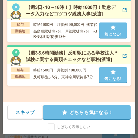
就業時間・就業日選べる！データ入力中心のカンタン事
【週3日×10～16時！】時給1600円！勤怠デ
務[派遣]
ータ入力などコツコツ総務人事[派遣]
給 与
時給1700円＋交
時給1600円 月収例 96,000円+残業代
給与
交通費
交通費実費支給（当社規定あり）
高島町駅徒歩7分、戸部駅徒歩7分 ※J
勤務地
気になる!
気になる!
勤務地
横浜市営ブルーライン センター南駅 徒歩5分
R桜木町駅徒歩13分
【週3＆6時間勤務】反町駅にある学校法人＊
【完全在宅＊時給1850円】電子書籍サービス運営企業で
試験に関する書類チェックなど事務[派遣]
サイト更新や管理[派遣]
時給1500円 月収例 108,000円
給与
給 与
時給1850円＋交 【月収例】305,250円～ ■
給与の前払いが可能な速払いサービスあり
反町駅徒歩6分、東神奈川駅徒歩7分
勤務地
気になる!
交通費
交通費支給あり
気になる!
勤務地
東京都千代田区 東京メトロ半蔵門線 神保町
駅徒歩3分
スキップ
どちらも気になる！
11名の大募集＊18時まで＊データ入力など[派遣]
給 与
時給1600円～1800円＋交 【月収例】266,0
しばらく表示しない
00円～ ■給与の前払いが可能な速払いサービスあり
交通費
交通費支給あり