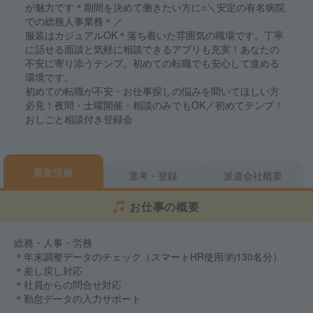
が魅力です＊期間を決めて働きたい方に○＼安定の有名病院
での総務人事業務＊／
服装はカジュアルOK＊落ち着いた雰囲気の職場です。丁寧
に話せる面談と気軽に相談できるアプリも充実！あなたの
不安に寄り添うテンプ。初めての転職でも安心して進める
環境です。
初めての転職が不安・お仕事探しの悩みを聞いてほしい方
必見！夜間・土曜開催・相談のみでもOK／初めてテンプ！
おしごと相談付き登録会
募集情報
選考・登録
派遣会社概要
お仕事の概要
総務・人事・労務
＊年末調整データのチェック（スマートHR使用/約130名分）
＊差し戻し対応
＊社員からの問合せ対応
＊勤怠データの入力サポート