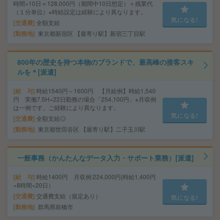
時間×10日＝128,000円（期間中10日想定）＋残業代
（１分単位）※時給設定は経験により異なります。
気になる!
交通費
全額支給
勤務地
東京都新宿区 【最寄り駅】新宿三丁目駅
800年の歴史を持つ本物のブランドで、最高峰の接客スキ
ルを＊[派遣]
給 与
時給1540円～1600円 【月給例】時給1,540
円 実働7.5H×22日勤務の場合「254,100円」※月収例
は一例です。ご経験により異なります。
気になる!
交通費
全額支給◎
勤務地
東京都世田谷区 【最寄り駅】二子玉川駅
一般事務（かんたんなデータ入力・サポート業務）[派遣]
給 与
時給1400円 月収例:224,000円(時給1,400円
×8時間×20日）
交通費
交通費支給（規定あり）
気になる!
勤務地
群馬県前橋市