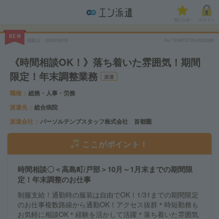
気になる!
ログイン
NEW
掲載日
2026/08/08
No.TEMPGT26-0532896
《時間相談OK！》落ち着いた雰囲気！期間
限定！年末調整業務
派遣
職種
総務・人事・労務
派遣先
総合病院
派遣会社
パーソルテンプスタッフ株式会社 首都圏
ここがポイント！
時間相談〇＜高島町/戸部＞10月～1月末までの期間限
定！年末調整のお仕事
制服支給！通勤時の服装は自由でOK！1/31までの期間限定
のお仕事複数路線から通勤OK！アクセス抜群＊時短勤務も
お気軽に相談OK＊経験を活かして活躍＊落ち着いた雰囲気