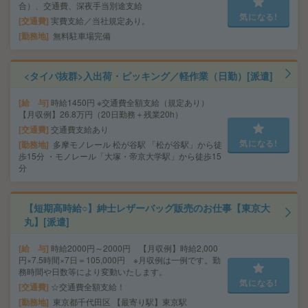
合）、交通費、深夜手当別途支給
気になる!
交通費
実費支給／当社規定あり。
勤務地
無料駐車場完備
<タイパ抜群>入出荷・ピッキング／軽作業（日勤）[派遣]
給 与
時給1450円 ※交通費全額支給（規定あり）
【月収例】26.8万円（20日勤務＋残業20h）
交通費
交通費支給あり
気になる!
勤務地
多摩モノレール 松が谷駅 「松が谷駅」から徒
歩15分 ・モノレール「大塚・帝京大学駅」から徒歩15
分
【短期高時給○】紳士レザーバッグ販売のお仕事【東京大
丸】[派遣]
給 与
時給2000円～2000円 【月収例】時給2,000
円×7.5時間×7日＝105,000円 ※月収例は一例です。勤
務時間や日数等により変動いたします。
気になる!
交通費
☆交通費全額支給！
勤務地
東京都千代田区 【最寄り駅】東京駅