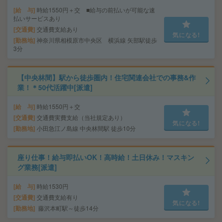
給 与
時給1550円＋交 ■給与の前払いが可能な速
払いサービスあり
交通費
交通費支給あり
気になる!
勤務地
神奈川県相模原市中央区 横浜線 矢部駅徒歩
3分
【中央林間】駅から徒歩圏内！住宅関連会社での事務&作
業！＊50代活躍中[派遣]
給 与
時給1550円＋交
交通費
交通費実費支給（当社規定あり）
気になる!
勤務地
小田急江ノ島線 中央林間駅 徒歩10分
座り仕事！給与即払いOK！高時給！土日休み！マスキン
グ業務[派遣]
給 与
時給1530円
交通費
交通費支給有り
気になる!
勤務地
藤沢本町駅～徒歩14分