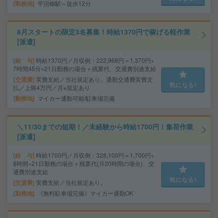
勤務地
平沼橋駅～徒歩12分
8月スタートの限定3名募集！時給1370円で稼げる軽作業
[派遣]
給 与
時給1370円／月収例：222,968円＝1,370円×
7時間45分×21日勤務の場合＋残業代、交通費別途支給
交通費
実費支給／当社規定あり。通勤交通費実費支
気になる!
払／上限4万円／月※規定あり
勤務地
マイカー通勤可能/駐車場完備
＼11/30までの短期！／未経験から時給1700円！集荷作業
[派遣]
給 与
時給1700円／月収例：328,100円＝1,700円×
8時間×21日勤務の場合＋残業代(月20時間の場合)、交
通費別途支給
気になる!
交通費
実費支給／当社規定あり。
勤務地
《無料駐車場完備》マイカー通勤OK