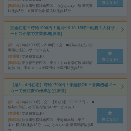
気になる!
勤務地
神奈川県横浜市西区 みなとみらい線 新高島
駅徒歩5分、京浜東北線 横浜駅徒歩15分
完全在宅＊時給1900円！週4日＆10-15時半勤務！人材サ
ービス企業で営業事務[派遣]
給 与
時給1900円～2100円＋交 ■給与の前払いが
可能な速払いサービスあり
交通費
交通費支給あり
気になる!
勤務地
東京都千代田区 東京メトロ有楽町線 麹町駅
徒歩1分、東京メトロ半蔵門線 半蔵門駅徒歩5分
【週3～4日在宅】時給1700円！未経験OK＊音楽機器メー
カーで発注書の作成など[派遣]
給 与
時給1700円＋交 【月収例】282,625円～ ■
給与の前払いが可能な速払いサービスあり
交通費
交通費支給あり
気になる!
勤務地
神奈川県横浜市西区 東海道本線（東日
本） 横浜駅徒歩12分、みなとみらい線 新高島駅徒歩5
分