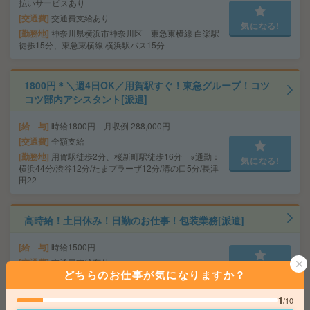
払いサービスあり
交通費
交通費支給あり
気になる!
勤務地
神奈川県横浜市神奈川区 東急東横線 白楽駅
徒歩15分、東急東横線 横浜駅バス15分
1800円＊＼週4日OK／用賀駅すぐ！東急グループ！コツ
コツ部内アシスタント[派遣]
給 与
時給1800円 月収例 288,000円
交通費
全額支給
勤務地
用賀駅徒歩2分、桜新町駅徒歩16分 ※通勤：
気になる!
横浜44分/渋谷12分/たまプラーザ12分/溝の口5分/長津
田22
高時給！土日休み！日勤のお仕事！包装業務[派遣]
給 与
時給1500円
交通費
交通費支給有り
気になる!
どちらのお仕事が気になりますか？
勤務地
福浦駅～徒歩6分 ※バイク通勤OK
1
/10