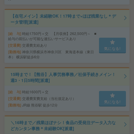
【在宅メイン】未経験OK！17時まで×ほぼ残業なし＊デ
ータ管理[派遣]
給 与
時給1750円＋交 【月収例】262,500円～ ■
給与の前払いが可能な速払いサービスあり
交通費
交通費支給あり
気になる!
勤務地
神奈川県横浜市神奈川区 東海道本線（東日
本） 横浜駅徒歩6分
15時まで！【熊谷】人事労務事務／社保手続きメイン！
週3・1日5時間[派遣]
給 与
時給1600円＋交
交通費
交通費実費支給（当社規定あり）
気になる!
勤務地
JR線 熊谷駅 徒歩12分
＼16時まで／残業ほぼナシ！食品の受発注データ入力な
どカンタン事務＊未経験OK[派遣]