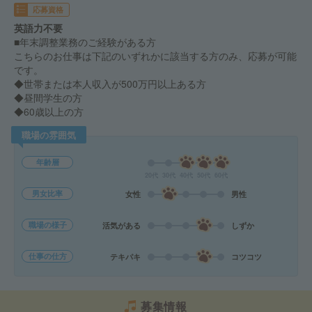
応募資格
英語力不要
■年末調整業務のご経験がある方
こちらのお仕事は下記のいずれかに該当する方のみ、応募が可能
です。
◆世帯または本人収入が500万円以上ある方
◆昼間学生の方
◆60歳以上の方
職場の雰囲気
年齢層
20代
30代
40代
50代
60代
男女比率
女性
男性
職場の様子
活気がある
しずか
仕事の仕方
テキパキ
コツコツ
募集情報