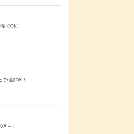
希望でOK！
上で相談OK！
10月～！