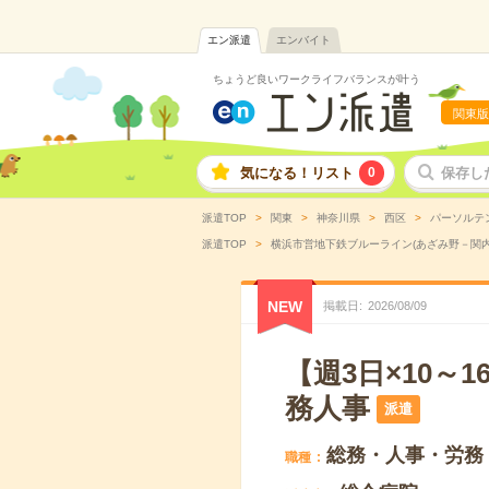
エン派遣
エンバイト
ちょうど良いワークライフバランスが叶う
関東版
気になる！リスト
0
保存し
派遣TOP
関東
神奈川県
西区
パーソルテ
派遣TOP
横浜市営地下鉄ブルーライン(あざみ野－関内
NEW
掲載日
2026
/
08
/
09
【週3日×10～
務人事
派遣
総務・人事・労務
職種