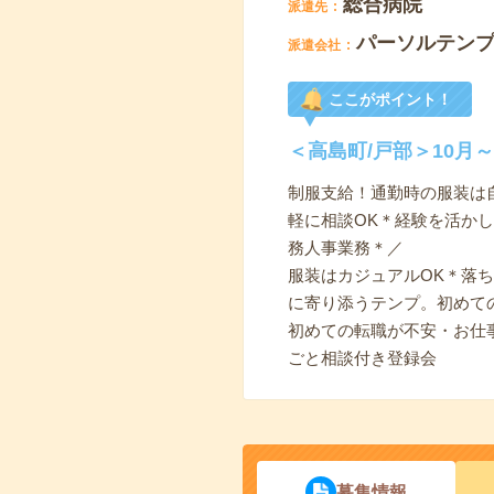
総合病院
派遣先
パーソルテン
派遣会社
ここがポイント！
＜高島町/戸部＞10月
制服支給！通勤時の服装は自
軽に相談OK＊経験を活か
務人事業務＊／
服装はカジュアルOK＊落
に寄り添うテンプ。初めて
初めての転職が不安・お仕
ごと相談付き登録会
募集情報