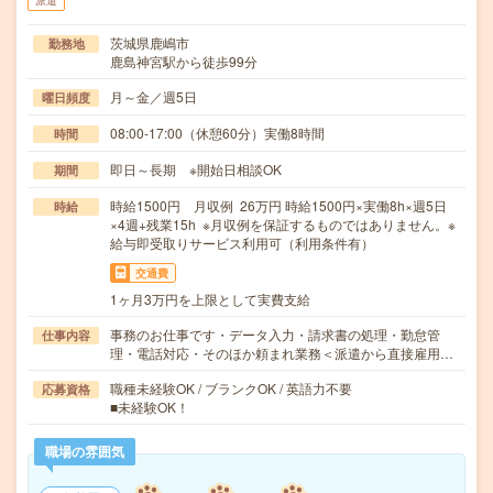
派遣
茨城県鹿嶋市
勤務地
鹿島神宮駅から徒歩99分
月～金／週5日
曜日頻度
08:00-17:00（休憩60分）実働8時間
時間
即日～長期 ※開始日相談OK
期間
時給1500円 月収例 26万円 時給1500円×実働8h×週5日
時給
×4週+残業15h ※月収例を保証するものではありません。※
給与即受取りサービス利用可（利用条件有）
交通費
1ヶ月3万円を上限として実費支給
事務のお仕事です・データ入力・請求書の処理・勤怠管
仕事内容
理・電話対応・そのほか頼まれ業務＜派遣から直接雇用…
職種未経験OK / ブランクOK / 英語力不要
応募資格
■未経験OK！
職場の雰囲気