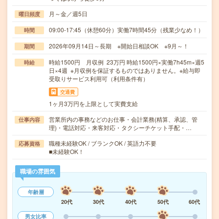
月～金／週5日
曜日頻度
09:00-17:45（休憩60分）実働7時間45分（残業少なめ！）
時間
2026年09月14日～長期 ※開始日相談OK ※9月～！
期間
時給1500円 月収例 23万円 時給1500円×実働7h45m×週5
時給
日×4週 ※月収例を保証するものではありません。※給与即
受取りサービス利用可（利用条件有）
交通費
1ヶ月3万円を上限として実費支給
営業所内の事務などのお仕事・会計業務(精算、承認、管
仕事内容
理)・電話対応・来客対応・タクシーチケット手配・…
職種未経験OK / ブランクOK / 英語力不要
応募資格
■未経験OK！
職場の雰囲気
年齢層
20代
30代
40代
50代
60代
男女比率