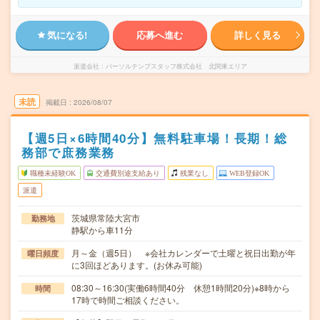
気になる!
応募へ進む
詳しく見る
派遣会社
パーソルテンプスタッフ株式会社 北関東エリア
未読
掲載日
2026/08/07
【週5日×6時間40分】無料駐車場！長期！総
務部で庶務業務
職種未経験OK
交通費別途支給あり
残業なし
WEB登録OK
派遣
茨城県常陸大宮市
勤務地
静駅から車11分
月～金（週5日） ※会社カレンダーで土曜と祝日出勤が年
曜日頻度
に3回ほどあります。(お休み可能)
08:30～16:30(実働6時間40分 休憩1時間20分)※8時から
時間
17時で時間ご相談ください。