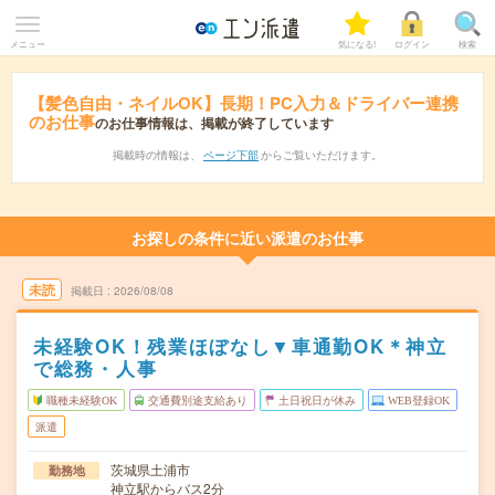
メニュー
気になる!
ログイン
検索
【髪色自由・ネイルOK】長期！PC入力＆ドライバー連携
のお仕事
のお仕事情報は、掲載が終了しています
掲載時の情報は、
ページ下部
からご覧いただけます。
お探しの条件に近い派遣のお仕事
未読
掲載日
2026/08/08
未経験OK！残業ほぼなし▼車通勤OK＊神立
で総務・人事
職種未経験OK
交通費別途支給あり
土日祝日が休み
WEB登録OK
派遣
茨城県土浦市
勤務地
神立駅からバス2分