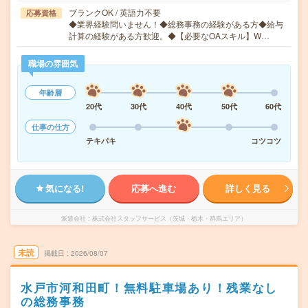
ブランクOK / 英語力不要
応募資格
◆業界経験問いません！◆総務事務の経験がある方◆給与
計算の経験がある方歓迎。◆【必要なOAスキル】W…
職場の雰囲気
年齢層
20代
30代
40代
50代
60代
仕事の仕方
テキパキ
コツコツ
気になる!
応募へ進む
詳しく見る
派遣会社
株式会社スタッフサービス（茨城・栃木・群馬エリア）
未読
掲載日
2026/08/07
水戸市河和田町！無料駐車場あり！残業なし
の総務事務