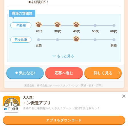
■未経験OK！
職場の雰囲気
年齢層
20代
30代
40代
50代
60代
男女比率
女性
男性
もっと見る
気になる!
応募へ進む
詳しく見る
派遣会社
株式会社リクルートスタッフィング（茨城・栃木・群馬）
大人気！
未読
掲載日
2026/08/07
エン派遣アプリ
派遣のお仕事情報がたくさん！プッシュ通知で受け取ろう！
無料駐車場あり＊未経験OK！大手！車通勤
OK！荒川沖で総務・人事
アプリをダウンロード