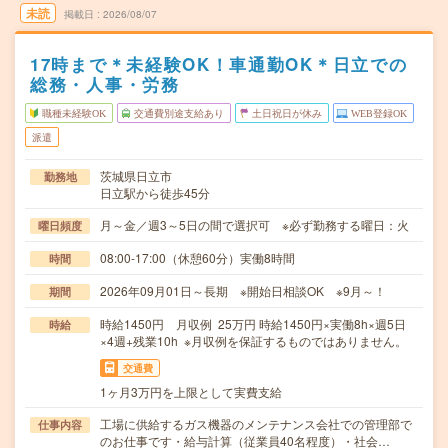
未読
掲載日
2026/08/07
17時まで＊未経験OK！車通勤OK＊日立での
総務・人事・労務
職種未経験OK
交通費別途支給あり
土日祝日が休み
WEB登録OK
派遣
茨城県日立市
勤務地
日立駅から徒歩45分
月～金／週3～5日の間で選択可 ※必ず勤務する曜日：火
曜日頻度
08:00-17:00（休憩60分）実働8時間
時間
2026年09月01日～長期 ※開始日相談OK ※9月～！
期間
時給1450円 月収例 25万円 時給1450円×実働8h×週5日
時給
×4週+残業10h ※月収例を保証するものではありません。
交通費
1ヶ月3万円を上限として実費支給
工場に供給するガス機器のメンテナンス会社での管理部で
仕事内容
のお仕事です・給与計算（従業員40名程度）・社会…