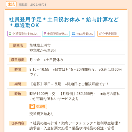
未読
掲載日
2026/08/08
社員登用予定＊土日祝お休み＊給与計算など
＊車通勤OK
交通費別途支給あり
土日祝日が休み
WEB登録OK
紹介予定派遣
茨城県土浦市
勤務地
神立駅から車8分
月～金 ※土日祝休み
曜日頻度
8:15～16:55 ※残業は月15～20時間程度。※休憩は計60分
時間
です。
【急募】即日～長期 ※開始日はご相談可能です！
期間
時給1600円＋交 【月収例】282,666円～ ■給与の前払
時給
いが可能な速払いサービスあり
交通費
交通費支給あり
＊社員の給与計算＊勤怠データチェック＊福利厚生処理＊
仕事内容
請求書・入金伝票の処理＊備品や消耗品の発注・管理…