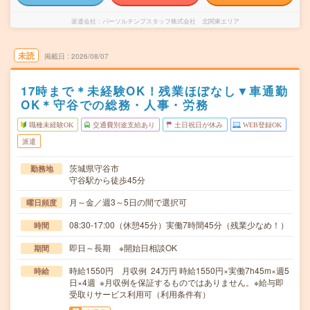
派遣会社
パーソルテンプスタッフ株式会社 北関東エリア
未読
掲載日
2026/08/07
17時まで＊未経験OK！残業ほぼなし▼車通勤
OK＊守谷での総務・人事・労務
職種未経験OK
交通費別途支給あり
土日祝日が休み
WEB登録OK
派遣
茨城県守谷市
勤務地
守谷駅から徒歩45分
月～金／週3～5日の間で選択可
曜日頻度
08:30-17:00（休憩45分）実働7時間45分（残業少なめ！）
時間
即日～長期 ※開始日相談OK
期間
時給1550円 月収例 24万円 時給1550円×実働7h45m×週5
時給
日×4週 ※月収例を保証するものではありません。※給与即
受取りサービス利用可（利用条件有）