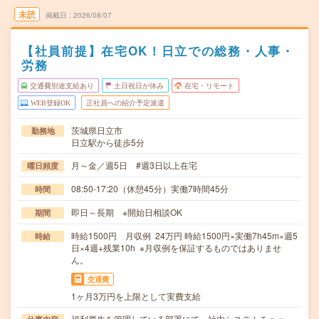
未読
掲載日
2026/08/07
【社員前提】在宅OK！日立での総務・人事・
労務
交通費別途支給あり
土日祝日が休み
在宅・リモート
WEB登録OK
正社員への紹介予定派遣
茨城県日立市
勤務地
日立駅から徒歩5分
月～金／週5日 #週3日以上在宅
曜日頻度
08:50-17:20（休憩45分）実働7時間45分
時間
即日～長期 ※開始日相談OK
期間
時給1500円 月収例 24万円 時給1500円×実働7h45m×週5
時給
日×4週+残業10h ※月収例を保証するものではありませ
ん。
交通費
1ヶ月3万円を上限として実費支給
福利厚生を管理している部署にて・社内システムチェッ