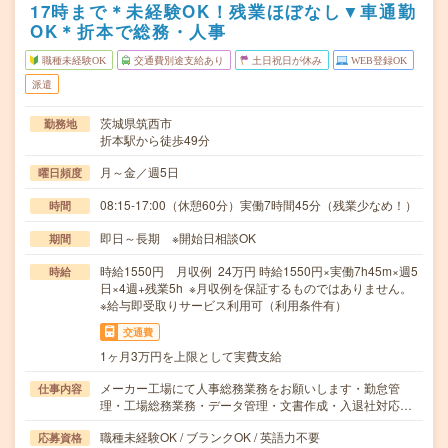
17時まで＊未経験OK！残業ほぼなし▼車通勤
OK＊折本で総務・人事
職種未経験OK
交通費別途支給あり
土日祝日が休み
WEB登録OK
派遣
茨城県筑西市
勤務地
折本駅から徒歩49分
月～金／週5日
曜日頻度
08:15-17:00（休憩60分）実働7時間45分（残業少なめ！）
時間
即日～長期 ※開始日相談OK
期間
時給1550円 月収例 24万円 時給1550円×実働7h45m×週5
時給
日×4週+残業5h ※月収例を保証するものではありません。
※給与即受取りサービス利用可（利用条件有）
交通費
1ヶ月3万円を上限として実費支給
メーカー工場にて人事総務業務をお願いします・勤怠管
仕事内容
理・工場総務業務・データ管理・文書作成・入退社対応…
職種未経験OK / ブランクOK / 英語力不要
応募資格