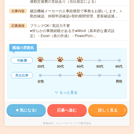
通勤交通費の支給あり（当社規定による）
建設機械メーカーの人事総務部で事務をお願いします。○
仕事内容
勤怠確認、休暇申請確認○契約期間管理、更新確認連…
ブランクOK / 英語力不要
応募資格
●何らかの事務経験がある方●Word（基本的な書式設
定）・Excel（表の作成）・PowerPoin…
職場の雰囲気
年齢層
20代
30代
40代
50代
60代
男女比率
女性
男性
もっと見る
気になる!
応募へ進む
詳しく見る
派遣会社
ヒューマンリソシア株式会社