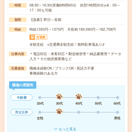
08:30～16:30(実働6時間40分 休憩1時間20分)※8：00～
時間
17：00も可能
【急募】即日～長期
期間
時給1350円～1370円 月収例 180,090円～182,758円
時給
交通費
全額支給 ※交通費全額支給！無料駐車場あり♪
＊電話対応・来客対応＊郵送物管理＊納品書整理＊データ
仕事内容
入力＊その他庶務業務など
職種未経験OK / ブランクOK / 英語力不要
応募資格
事務経験のある方
職場の雰囲気
年齢層
20代
30代
40代
50代
60代
男女比率
女性
男性
もっと見る