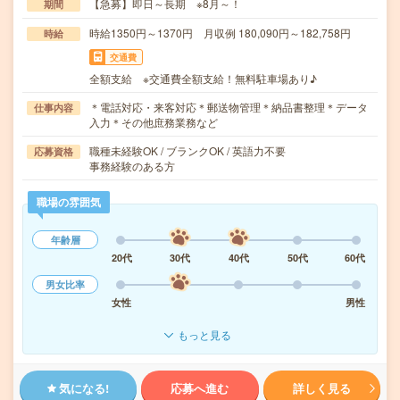
【急募】即日～長期 ※8月～！
期間
時給1350円～1370円 月収例 180,090円～182,758円
時給
交通費
全額支給 ※交通費全額支給！無料駐車場あり♪
＊電話対応・来客対応＊郵送物管理＊納品書整理＊データ
仕事内容
入力＊その他庶務業務など
職種未経験OK / ブランクOK / 英語力不要
応募資格
事務経験のある方
職場の雰囲気
年齢層
20代
30代
40代
50代
60代
男女比率
女性
男性
もっと見る
気になる!
応募へ進む
詳しく見る