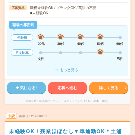
職種未経験OK / ブランクOK / 英語力不要
応募資格
■未経験OK！
職場の雰囲気
年齢層
20代
30代
40代
50代
60代
男女比率
女性
男性
もっと見る
気になる!
応募へ進む
詳しく見る
派遣会社
株式会社リクルートスタッフィング（茨城・栃木・群馬）
未読
掲載日
2026/08/07
未経験OK！残業ほぼなし▼車通勤OK＊土浦