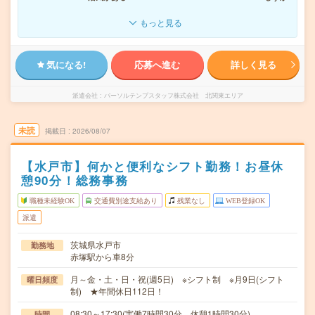
もっと見る
気になる!
応募へ進む
詳しく見る
派遣会社
パーソルテンプスタッフ株式会社 北関東エリア
未読
掲載日
2026/08/07
【水戸市】何かと便利なシフト勤務！お昼休
憩90分！総務事務
職種未経験OK
交通費別途支給あり
残業なし
WEB登録OK
派遣
茨城県水戸市
勤務地
赤塚駅から車8分
月～金・土・日・祝(週5日) ※シフト制 ※月9日(シフト
曜日頻度
制) ★年間休日112日！
08:30～17:30(実働7時間30分 休憩1時間30分)
時間