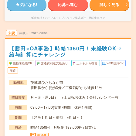
気になる!
応募へ進む
詳しく見る
派遣会社
パーソルテンプスタッフ株式会社 北関東エリア
未読
掲載日
2026/08/08
【勝田×OA事務】時給1350円！未経験OK⇒
給与計算にチャレンジ
職種未経験OK
交通費別途支給あり
土日祝日が休み
WEB登録OK
派遣
茨城県ひたちなか市
勤務地
勝田駅から徒歩3分／工機前駅から徒歩14分
月～金（週5日） ※土日祝お休み！会社カレンダー有
曜日頻度
09:00～17:00(実働7時間 休憩1時間)
時間
【急募】即日～長期 ※即日～！
期間
時給1350円 月収例 189,000円+残業代
時給
交通費