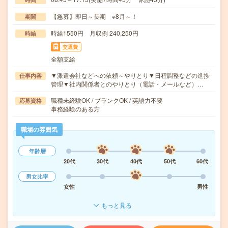
【急募】即日～長期 ※8月～！
期間
時給1550円 月収例 240,250円
時給
交通費
全額支給
▼派遣会社などへの依頼～やりとり▼日程調整などの進捗
仕事内容
管理▼社内関係者とのやりとり（電話・メールなど）…
職種未経験OK / ブランクOK / 英語力不要
応募資格
事務経験のある方
職場の雰囲気
年齢層
20代
30代
40代
50代
60代
男女比率
女性
男性
もっと見る