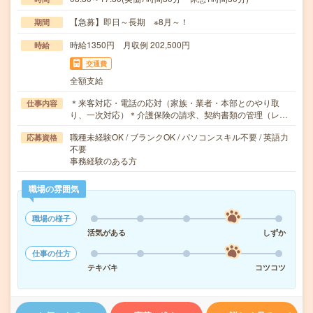
【急募】即日～長期 ※8月～！
期間
時給1350円 月収例 202,500円
時給
交通費
全額支給
＊来客対応・電話の応対（家族・業者・本部とのやり取
仕事内容
り、一次対応）＊介護保険の請求、契約書類の管理（レ…
職種未経験OK / ブランクOK / パソコンスキル不要 / 英語力
応募資格
不要
事務経験のある方
職場の雰囲気
職場の様子
活気がある
しずか
仕事の仕方
テキパキ
コツコツ