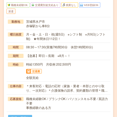
職種未経験OK
交通費別途支給あり
残業なし
WEB登録OK
派遣
茨城県水戸市
勤務地
赤塚駅から車8分
月～金・土・日・祝(週5日) ※シフト制 ※月9日(シフト
曜日頻度
制) ★年間休日112日！
08:30～17:30(実働7時間30分 休憩1時間30分)
時間
【急募】即日～長期 ※8月～！
期間
時給1350円 月収例 202,500円
時給
交通費
全額支給
＊来客対応・電話の応対（家族・業者・本部とのやり取
仕事内容
り、一次対応）＊介護保険の請求、契約書類の管理＊職…
職種未経験OK / ブランクOK / パソコンスキル不要 / 英語力
応募資格
不要
事務経験のある方