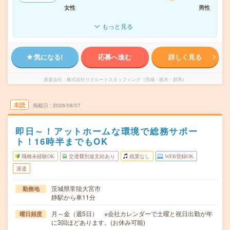
女性
男性
もっと見る
気になる!
応募へ進む
詳しく見る
派遣会社
株式会社リクルートスタッフィング（茨城・栃木・群馬）
未読
掲載日
2026/08/07
即日～！アットホームな環境で総務サポー
ト！16時半までもOK
職種未経験OK
交通費別途支給あり
残業なし
WEB登録OK
派遣
茨城県常陸大宮市
勤務地
静駅から車11分
月～金（週5日） ※会社カレンダーで土曜と祝日出勤が年
曜日頻度
に3回ほどあります。(お休み可能)