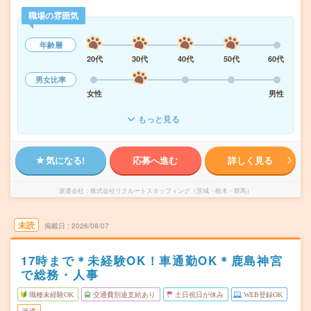
職場の雰囲気
年齢層
20代
30代
40代
50代
60代
男女比率
女性
男性
もっと見る
気になる!
応募へ進む
詳しく見る
派遣会社
株式会社リクルートスタッフィング（茨城・栃木・群馬）
未読
掲載日
2026/08/07
17時まで＊未経験OK！車通勤OK＊鹿島神宮
で総務・人事
職種未経験OK
交通費別途支給あり
土日祝日が休み
WEB登録OK