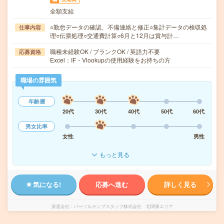
全額支給
○勤怠データの確認、不備連絡と修正○集計データの検収処
仕事内容
理○伝票処理○交通費計算○6月と12月は賞与計…
職種未経験OK / ブランクOK / 英語力不要
応募資格
Excel：IF・Vlookupの使用経験をお持ちの方
職場の雰囲気
年齢層
20代
30代
40代
50代
60代
男女比率
女性
男性
もっと見る
気になる!
応募へ進む
詳しく見る
派遣会社
パーソルテンプスタッフ株式会社 北関東エリア