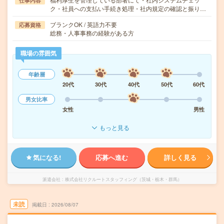
仕事内容
ク・社員への支払い手続き処理・社内規定の確認と振り…
ブランクOK / 英語力不要
応募資格
総務・人事事務の経験がある方
職場の雰囲気
年齢層
20代
30代
40代
50代
60代
男女比率
女性
男性
もっと見る
気になる!
応募へ進む
詳しく見る
派遣会社
株式会社リクルートスタッフィング（茨城・栃木・群馬）
未読
掲載日
2026/08/07