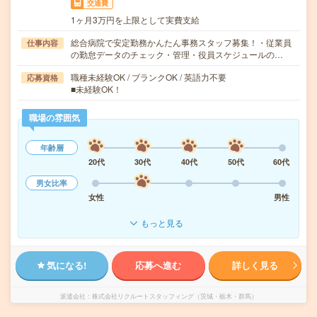
交通費
1ヶ月3万円を上限として実費支給
総合病院で安定勤務かんたん事務スタッフ募集！・従業員
仕事内容
の勤怠データのチェック・管理・役員スケジュールの…
職種未経験OK / ブランクOK / 英語力不要
応募資格
■未経験OK！
職場の雰囲気
年齢層
20代
30代
40代
50代
60代
男女比率
女性
男性
もっと見る
気になる!
応募へ進む
詳しく見る
派遣会社
株式会社リクルートスタッフィング（茨城・栃木・群馬）