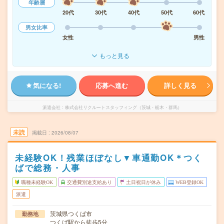
年齢層
20代
30代
40代
50代
60代
男女比率
女性
男性
もっと見る
気になる!
応募へ進む
詳しく見る
派遣会社
株式会社リクルートスタッフィング（茨城・栃木・群馬）
未読
掲載日
2026/08/07
未経験OK！残業ほぼなし▼車通勤OK＊つく
ばで総務・人事
職種未経験OK
交通費別途支給あり
土日祝日が休み
WEB登録OK
派遣
茨城県つくば市
勤務地
つくば駅から徒歩5分