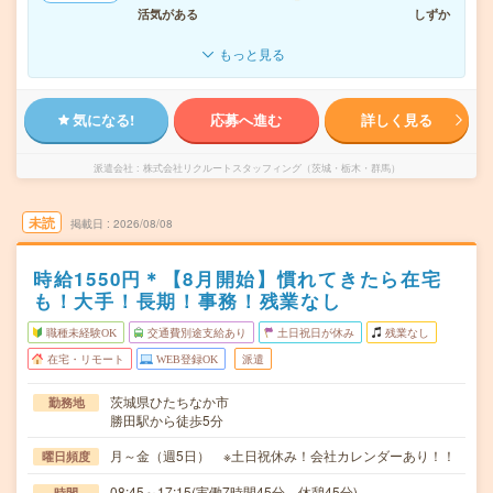
活気がある
しずか
もっと見る
気になる!
応募へ進む
詳しく見る
派遣会社
株式会社リクルートスタッフィング（茨城・栃木・群馬）
未読
掲載日
2026/08/08
時給1550円＊【8月開始】慣れてきたら在宅
も！大手！長期！事務！残業なし
職種未経験OK
交通費別途支給あり
土日祝日が休み
残業なし
在宅・リモート
WEB登録OK
派遣
茨城県ひたちなか市
勤務地
勝田駅から徒歩5分
月～金（週5日） ※土日祝休み！会社カレンダーあり！！
曜日頻度
08:45～17:15(実働7時間45分 休憩45分)
時間