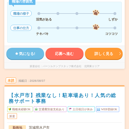
職場の雰囲気
職場の様子
活気がある
しずか
仕事の仕方
テキパキ
コツコツ
気になる!
応募へ進む
詳しく見る
派遣会社
パーソルテンプスタッフ株式会社 北関東エリア
未読
掲載日
2026/08/07
【水戸市】残業なし！駐車場あり！人気の総
務サポート事務
職種未経験OK
交通費別途支給あり
土日祝日が休み
WEB登録OK
派遣
茨城県水戸市
勤務地