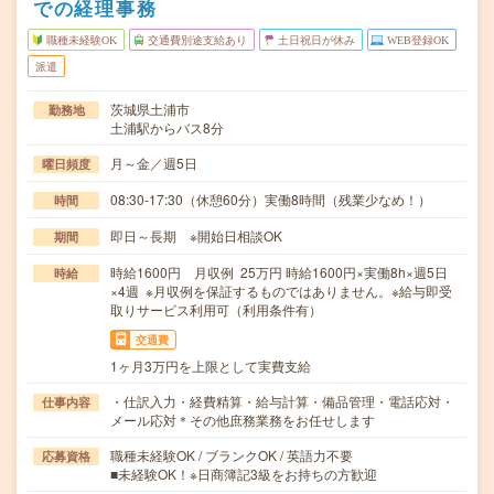
での経理事務
職種未経験OK
交通費別途支給あり
土日祝日が休み
WEB登録OK
派遣
茨城県土浦市
勤務地
土浦駅からバス8分
月～金／週5日
曜日頻度
08:30-17:30（休憩60分）実働8時間（残業少なめ！）
時間
即日～長期 ※開始日相談OK
期間
時給1600円 月収例 25万円 時給1600円×実働8h×週5日
時給
×4週 ※月収例を保証するものではありません。※給与即受
取りサービス利用可（利用条件有）
交通費
1ヶ月3万円を上限として実費支給
・仕訳入力・経費精算・給与計算・備品管理・電話応対・
仕事内容
メール応対＊その他庶務業務をお任せします
職種未経験OK / ブランクOK / 英語力不要
応募資格
■未経験OK！※日商簿記3級をお持ちの方歓迎