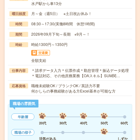
水戸駅から車13分
月～金（週5日） ※土日祝お休み！
曜日頻度
08:30～17:30(実働8時間 休憩1時間)
時間
2026年09月下旬～長期 ※9月～！
期間
時給1300円～1350円
時給
交通費
全額支給
＊請求データ入力＊伝票作成＊勤怠管理＊振込データ処理
仕事内容
＊電話対応、その他庶務業務【OAスキル】SUM関…
職種未経験OK / ブランクOK / 英語力不要
応募資格
何かしらの事務経験がある方Excel基本が可能な方
職場の雰囲気
年齢層
20代
30代
40代
50代
60代
職場の様子
活気がある
しずか