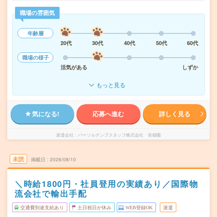
職場の雰囲気
年齢層
20代
30代
40代
50代
60代
職場の様子
活気がある
しずか
もっと見る
気になる!
応募へ進む
詳しく見る
派遣会社
パーソルテンプスタッフ株式会社 首都圏
未読
掲載日
2026/08/10
＼時給1800円・社員登用の実績あり／国際物
流会社で輸出手配
交通費別途支給あり
土日祝日が休み
WEB登録OK
派遣