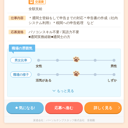
交通費
全額支給
＊通関士登録をして申告までの対応＊申告書の作成（社内
仕事内容
システム利用）＊税関への申告処理 など
パソコンスキル不要 / 英語力不要
応募資格
■通関実務経験■通関士の方
職場の雰囲気
男女比率
女性
男性
職場の様子
活気がある
しずか
もっと見る
気になる!
応募へ進む
詳しく見る
派遣会社
パーソルテンプスタッフ株式会社 首都圏