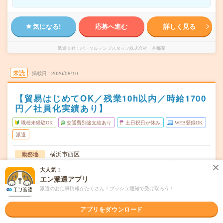
気になる!
応募へ進む
詳しく見る
派遣会社
パーソルテンプスタッフ株式会社 首都圏
未読
掲載日
2026/08/10
【貿易はじめてOK／残業10h以内／時給1700
円／社員化実績あり】
職種未経験OK
交通費別途支給あり
土日祝日が休み
WEB登録OK
派遣
横浜市西区
勤務地
桜木町駅から徒歩7分／みなとみらい駅から徒歩6分
大人気！
エン派遣アプリ
月～金（週5日） ※【休日】土日祝日
曜日頻度
派遣のお仕事情報がたくさん！プッシュ通知で受け取ろう！
09:00～17:00(実働7時間 休憩1時間)
時間
アプリをダウンロード
【急募】即日～長期 ※8月～！
期間