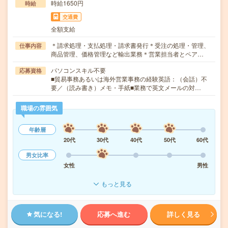
時給1650円
時給
交通費
全額支給
＊請求処理・支払処理・請求書発行＊受注の処理・管理、
仕事内容
商品管理、価格管理など輸出業務＊営業担当者とペア…
パソコンスキル不要
応募資格
■貿易事務あるいは海外営業事務の経験英語：（会話）不
要／（読み書き）メモ・手紙■業務で英文メールの対…
職場の雰囲気
年齢層
20代
30代
40代
50代
60代
男女比率
女性
男性
もっと見る
気になる!
応募へ進む
詳しく見る