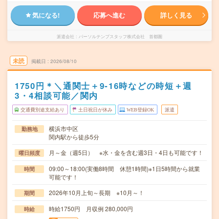
気になる!
応募へ進む
詳しく見る
派遣会社
パーソルテンプスタッフ株式会社 首都圏
未読
掲載日
2026/08/10
1750円＊＼通関士＋9‐16時などの時短＋週
3・4相談可能／関内
交通費別途支給あり
土日祝日が休み
WEB登録OK
派遣
横浜市中区
勤務地
関内駅から徒歩5分
月～金（週5日） ※水・金を含む週3日・4日も可能です！
曜日頻度
09:00～18:00(実働8時間 休憩1時間)※1日5時間から就業
時間
可能です！
2026年10月上旬～長期 ※10月～！
期間
時給1750円 月収例 280,000円
時給