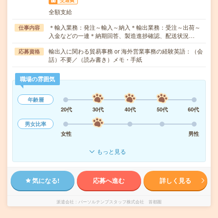
交通費
全額支給
＊輸入業務：発注～輸入～納入＊輸出業務：受注～出荷～
仕事内容
入金などの一連＊納期回答、製造進捗確認、配送状況…
輸出入に関わる貿易事務 or 海外営業事務の経験英語：（会
応募資格
話）不要／（読み書き）メモ・手紙
職場の雰囲気
年齢層
20代
30代
40代
50代
60代
男女比率
女性
男性
もっと見る
気になる!
応募へ進む
詳しく見る
派遣会社
パーソルテンプスタッフ株式会社 首都圏