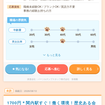
職種未経験OK / ブランクOK / 英語力不要
応募資格
事務の経験お持ちの方
職場の雰囲気
年齢層
20代
30代
40代
50代
60代
男女比率
女性
男性
もっと見る
気になる!
応募へ進む
詳しく見る
派遣会社
パーソルテンプスタッフ株式会社 首都圏
未読
掲載日
2026/08/10
1700円＊関内駅すぐ！働く環境！歴史ある会