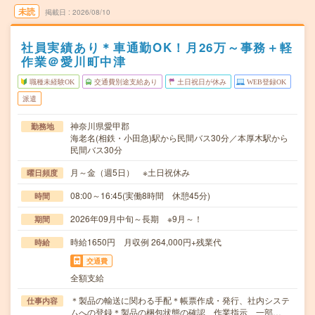
未読
掲載日
2026/08/10
社員実績あり＊車通勤OK！月26万～事務＋軽
作業＠愛川町中津
職種未経験OK
交通費別途支給あり
土日祝日が休み
WEB登録OK
派遣
神奈川県愛甲郡
勤務地
海老名(相鉄・小田急)駅から民間バス30分／本厚木駅から
民間バス30分
月～金（週5日） ※土日祝休み
曜日頻度
08:00～16:45(実働8時間 休憩45分)
時間
2026年09月中旬～長期 ※9月～！
期間
時給1650円 月収例 264,000円+残業代
時給
交通費
全額支給
＊製品の輸送に関わる手配＊帳票作成・発行、社内システ
仕事内容
ムへの登録＊製品の梱包状態の確認、作業指示、一部…