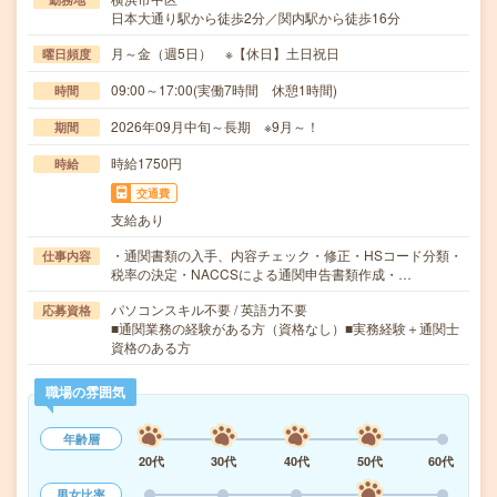
日本大通り駅から徒歩2分／関内駅から徒歩16分
月～金（週5日） ※【休日】土日祝日
曜日頻度
09:00～17:00(実働7時間 休憩1時間)
時間
2026年09月中旬～長期 ※9月～！
期間
時給1750円
時給
交通費
支給あり
・通関書類の入手、内容チェック・修正・HSコード分類・
仕事内容
税率の決定・NACCSによる通関申告書類作成・…
パソコンスキル不要 / 英語力不要
応募資格
■通関業務の経験がある方（資格なし）■実務経験＋通関士
資格のある方
職場の雰囲気
年齢層
20代
30代
40代
50代
60代
男女比率