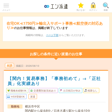
メニュー
気になる!
ログイン
検索
在宅OK≪1750円≫輸出入サポート事務≪航空便の対応あ
り≫
のお仕事情報は、掲載が終了しています
掲載時の情報は、
ページ下部
からご覧いただけます。
お探しの条件に近い派遣のお仕事
未読
掲載日
2026/08/10
【関内！貿易事務】「事務初めて」→「正社
員」化実績あり
職種未経験OK
交通費別途支給あり
土日祝日が休み
残業なし
WEB登録OK
派遣
横浜市中区
勤務地
関内駅から徒歩8分／日本大通り駅から徒歩10分