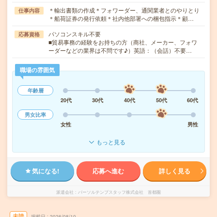
＊輸出書類の作成＊フォワーダー、通関業者とのやりとり
仕事内容
＊船荷証券の発行依頼＊社内他部署への梱包指示＊顧…
パソコンスキル不要
応募資格
■貿易事務の経験をお持ちの方（商社、メーカー、フォワ
ーダーなどの業界は不問です♪）英語：（会話）不要…
職場の雰囲気
年齢層
20代
30代
40代
50代
60代
男女比率
女性
男性
もっと見る
気になる!
応募へ進む
詳しく見る
派遣会社
パーソルテンプスタッフ株式会社 首都圏
未読
掲載日
2026/08/10