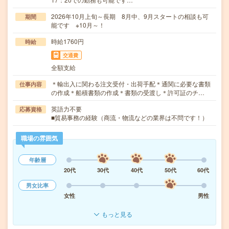
2026年10月上旬～長期 8月中、9月スタートの相談も可
期間
能です ※10月～！
時給1760円
時給
交通費
全額支給
＊輸出入に関わる注文受付・出荷手配＊通関に必要な書類
仕事内容
の作成＊船積書類の作成＊書類の受渡し＊許可証のチ…
英語力不要
応募資格
■貿易事務の経験（商流・物流などの業界は不問です！）
職場の雰囲気
年齢層
20代
30代
40代
50代
60代
男女比率
女性
男性
もっと見る