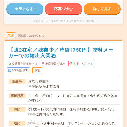
気になる!
応募へ進む
詳しく見る
派遣会社
パーソルテンプスタッフ株式会社 首都圏
未読
掲載日
2026/08/10
【週2在宅／残業少／時給1750円】塗料メー
カーでの輸出入業務
交通費別途支給あり
土日祝日が休み
在宅・リモート
WEB登録OK
派遣
横浜市戸塚区
勤務地
戸塚駅から徒歩15分
月～金（週5日） ※【休日】土日祝日＋会社の定めた休日
曜日頻度
が年に7日
09:00～17:00(実働7時間 休憩1時間)※定時8：30～17：
時間
00のご案内も可能です。
2026年09月中旬～長期 オリエンテーションがあるため、
期間