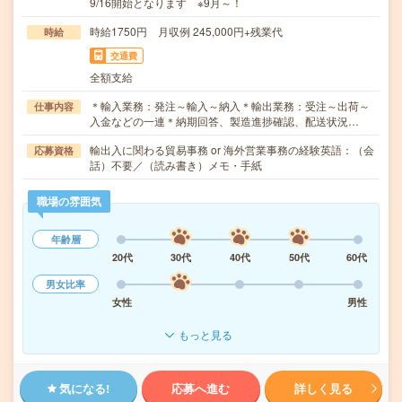
9/16開始となります ※9月～！
時給1750円 月収例 245,000円+残業代
時給
交通費
全額支給
＊輸入業務：発注～輸入～納入＊輸出業務：受注～出荷～
仕事内容
入金などの一連＊納期回答、製造進捗確認、配送状況…
輸出入に関わる貿易事務 or 海外営業事務の経験英語：（会
応募資格
話）不要／（読み書き）メモ・手紙
職場の雰囲気
年齢層
20代
30代
40代
50代
60代
男女比率
女性
男性
もっと見る
気になる!
応募へ進む
詳しく見る