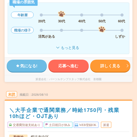
職場の雰囲気
年齢層
20代
30代
40代
50代
60代
職場の様子
活気がある
しずか
もっと見る
気になる!
応募へ進む
詳しく見る
派遣会社
パーソルテンプスタッフ株式会社 首都圏
未読
掲載日
2026/08/10
＼大手企業で通関業務／時給1750円・残業
10hほど・OJTあり
交通費別途支給あり
土日祝日が休み
WEB登録OK
派遣
横浜市中区
勤務地