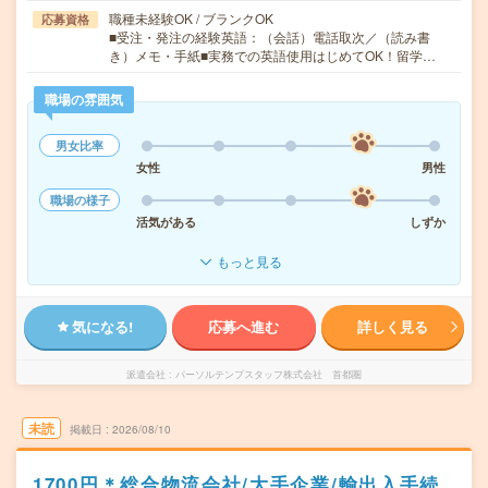
職種未経験OK / ブランクOK
応募資格
■受注・発注の経験英語：（会話）電話取次／（読み書
き）メモ・手紙■実務での英語使用はじめてOK！留学…
職場の雰囲気
男女比率
女性
男性
職場の様子
活気がある
しずか
もっと見る
気になる!
応募へ進む
詳しく見る
派遣会社
パーソルテンプスタッフ株式会社 首都圏
未読
掲載日
2026/08/10
1700円＊総合物流会社/大手企業/輸出入手続