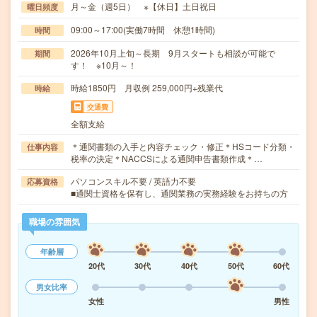
月～金（週5日） ※【休日】土日祝日
曜日頻度
09:00～17:00(実働7時間 休憩1時間)
時間
2026年10月上旬～長期 9月スタートも相談が可能で
期間
す！ ※10月～！
時給1850円 月収例 259,000円+残業代
時給
交通費
全額支給
＊通関書類の入手と内容チェック・修正＊HSコード分類・
仕事内容
税率の決定＊NACCSによる通関申告書類作成＊…
パソコンスキル不要 / 英語力不要
応募資格
■通関士資格を保有し、通関業務の実務経験をお持ちの方
職場の雰囲気
年齢層
20代
30代
40代
50代
60代
男女比率
女性
男性