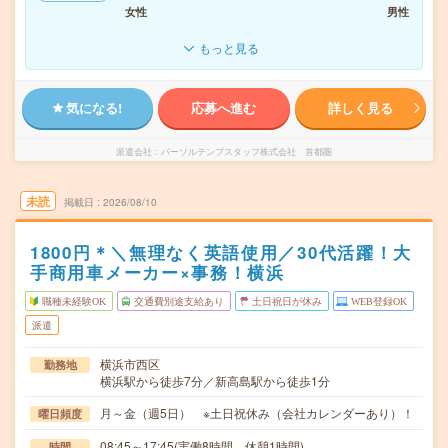
女性
男性
もっと見る
気になる!
応募へ進む
詳しく見る
派遣会社
パーソルテンプスタッフ株式会社 首都圏
未読
掲載日
2026/08/10
1800円＊＼無理なく英語使用／30代活躍！大
手商用車メーカー×事務！横浜
職種未経験OK
交通費別途支給あり
土日祝日が休み
WEB登録OK
派遣
横浜市西区
勤務地
横浜駅から徒歩7分／新高島駅から徒歩1分
月～金（週5日） ※土日祝休み（会社カレンダーあり）！
曜日頻度
08:45～17:45(実働8時間 休憩1時間)
時間