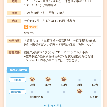
09:00～17:45(実働7時間45分 休憩1時間)※8：30OR9：
時間
00OR9：30など就業開始…
2026年10月上旬～長期 ※10月～！
期間
時給1650円 月収例 255,750円+残業代
時給
交通費
全額支給
＊請書入力 ＊出荷依頼＊伝票処理 ＊船積書類の作成・
仕事内容
送付＊関係各所との調整＊各証憑の保存・整理 など…
職種未経験OK / ブランクOK / パソコンスキル不要
応募資格
■営業事務の経験をお持ちの方※貿易実務検定等の資格
TOEICやIELTS等の高スコアは、ではござい…
職場の雰囲気
年齢層
20代
30代
40代
50代
60代
職場の様子
活気がある
しずか
もっと見る