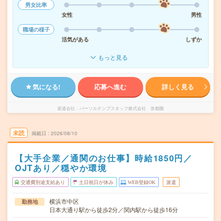
男女比率
女性
男性
職場の様子
活気がある
しずか
もっと見る
気になる!
応募へ進む
詳しく見る
派遣会社
パーソルテンプスタッフ株式会社 首都圏
未読
掲載日
2026/08/10
【大手企業／通関のお仕事】時給1850円／
OJTあり／穏やか環境
交通費別途支給あり
土日祝日が休み
WEB登録OK
派遣
横浜市中区
勤務地
日本大通り駅から徒歩2分／関内駅から徒歩16分