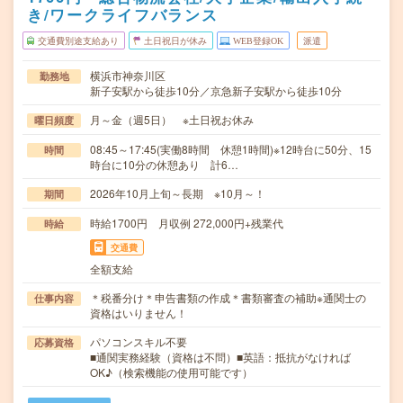
き/ワークライフバランス
交通費別途支給あり
土日祝日が休み
WEB登録OK
派遣
横浜市神奈川区
勤務地
新子安駅から徒歩10分／京急新子安駅から徒歩10分
月～金（週5日） ※土日祝お休み
曜日頻度
08:45～17:45(実働8時間 休憩1時間)※12時台に50分、15
時間
時台に10分の休憩あり 計6…
2026年10月上旬～長期 ※10月～！
期間
時給1700円 月収例 272,000円+残業代
時給
交通費
全額支給
＊税番分け＊申告書類の作成＊書類審査の補助※通関士の
仕事内容
資格はいりません！
パソコンスキル不要
応募資格
■通関実務経験（資格は不問）■英語：抵抗がなければ
OK♪（検索機能の使用可能です）