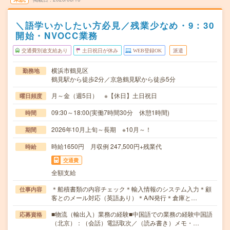
＼語学いかしたい方必見／残業少なめ・9：30
開始・NVOCC業務
交通費別途支給あり
土日祝日が休み
WEB登録OK
派遣
横浜市鶴見区
勤務地
鶴見駅から徒歩2分／京急鶴見駅から徒歩5分
月～金（週5日） ※【休日】土日祝日
曜日頻度
09:30～18:00(実働7時間30分 休憩1時間)
時間
2026年10月上旬～長期 ※10月～！
期間
時給1650円 月収例 247,500円+残業代
時給
交通費
全額支給
＊船積書類の内容チェック＊輸入情報のシステム入力＊顧
仕事内容
客とのメール対応（英語あり）＊A/N発行＊倉庫と…
■物流（輸出入）業務の経験■中国語での業務の経験中国語
応募資格
（北京）：（会話）電話取次／（読み書き）メモ・…