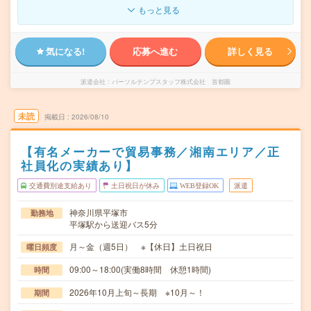
もっと見る
気になる!
応募へ進む
詳しく見る
派遣会社
パーソルテンプスタッフ株式会社 首都圏
未読
掲載日
2026/08/10
【有名メーカーで貿易事務／湘南エリア／正
社員化の実績あり】
交通費別途支給あり
土日祝日が休み
WEB登録OK
派遣
神奈川県平塚市
勤務地
平塚駅から送迎バス5分
月～金（週5日） ※【休日】土日祝日
曜日頻度
09:00～18:00(実働8時間 休憩1時間)
時間
2026年10月上旬～長期 ※10月～！
期間