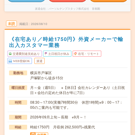
派遣会社
パーソルテンプスタッフ株式会社 首都圏
未読
掲載日
2026/08/10
《在宅あり／時給1750円》外資メーカーで輸
出入カスタマー業務
交通費別途支給あり
土日祝日が休み
在宅・リモート
WEB登録OK
派遣
横浜市戸塚区
勤務地
戸塚駅から徒歩15分
月～金（週5日） ※【休日】会社カレンダーあり（土日祝
曜日頻度
日＋会社の定めた休日が年に7日）
08:30～17:00(実働7時間30分 休憩1時間)※9：00～17：
時間
00のご案内も可能です。
2026年09月上旬～長期 ※9月～！
期間
時給1750円 月収例 262,500円+残業代
時給