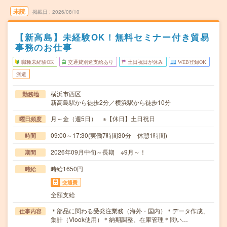
未読
掲載日
2026/08/10
【新高島】未経験OK！無料セミナー付き貿易
事務のお仕事
職種未経験OK
交通費別途支給あり
土日祝日が休み
WEB登録OK
派遣
横浜市西区
勤務地
新高島駅から徒歩2分／横浜駅から徒歩10分
月～金（週5日） ※【休日】土日祝日
曜日頻度
09:00～17:30(実働7時間30分 休憩1時間)
時間
2026年09月中旬～長期 ※9月～！
期間
時給1650円
時給
交通費
全額支給
＊部品に関わる受発注業務（海外・国内）＊データ作成、
仕事内容
集計（Vlook使用）＊納期調整、在庫管理＊問い…