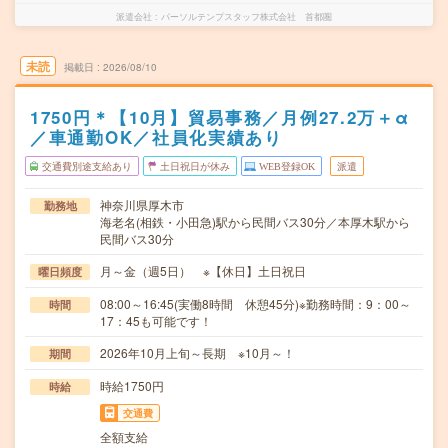
派遣会社
パーソルテンプスタッフ株式会社 首都圏
未読
掲載日
2026/08/10
1750円＊【10月】貿易事務／月例27.2万＋α
／車通勤OK／社員化実績あり
交通費別途支給あり
土日祝日が休み
WEB登録OK
派遣
神奈川県厚木市
勤務地
海老名(相鉄・小田急)駅から民間バス30分／本厚木駅から
民間バス30分
月～金（週5日） ※【休日】土日祝日
曜日頻度
08:00～16:45(実働8時間 休憩45分)※勤務時間：9：00～
時間
17：45も可能です！
2026年10月上旬～長期 ※10月～！
期間
時給1750円
時給
交通費
全額支給