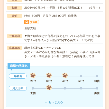
2026年09月上旬～長期 8月＆9月開始OK！ ※9月～！
期間
時給1800円 月収例 288,000円+残業代
時給
交通費
全額支給
▼海外顧客向けに部品の販売を行っている部署でのお仕事
仕事内容
です！○海外法人から部品に関する英文メールでの問…
職種未経験OK / ブランクOK
応募資格
英文メール対応が可能な方英語：（会話）不要／（読み書
き）メモ・手紙会話は不要！無理なく英語を使って働…
職場の雰囲気
年齢層
20代
30代
40代
50代
60代
男女比率
女性
男性
もっと見る