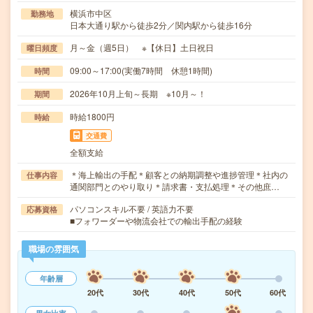
横浜市中区
勤務地
日本大通り駅から徒歩2分／関内駅から徒歩16分
月～金（週5日） ※【休日】土日祝日
曜日頻度
09:00～17:00(実働7時間 休憩1時間)
時間
2026年10月上旬～長期 ※10月～！
期間
時給1800円
時給
交通費
全額支給
＊海上輸出の手配＊顧客との納期調整や進捗管理＊社内の
仕事内容
通関部門とのやり取り＊請求書・支払処理＊その他庶…
パソコンスキル不要 / 英語力不要
応募資格
■フォワーダーや物流会社での輸出手配の経験
職場の雰囲気
年齢層
20代
30代
40代
50代
60代