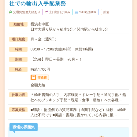
社での輸出入手配業務
交通費別途支給あり
土日祝日が休み
WEB登録OK
派遣
横浜市中区
勤務地
日本大通り駅から徒歩3分／関内駅から徒歩5分
月～金（週5日）
曜日頻度
08:30～17:30(実働8時間 休憩1時間)
時間
【急募】即日～長期 ※8月～！
期間
時給1700円
時給
交通費
全額支給
＊輸出書類の入手、内容確認＊ドレー手配＊通関手配＊船
仕事内容
社へのブッキング手配＊現場（倉庫・梱包）への各種…
■経験：物流側での貿易事務（通関手配など）経験 ※輸出
応募資格
入は不問です■英語：書類に書かれている内容に抵…
職場の雰囲気