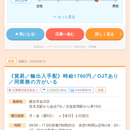
男女比率
女性
男性
もっと見る
気になる!
応募へ進む
詳しく見る
派遣会社
パーソルテンプスタッフ株式会社 首都圏
未読
掲載日
2026/08/10
《貿易／輸出入手配》時給1760円／OJTあり
／同業務の方がいる
交通費別途支給あり
土日祝日が休み
WEB登録OK
派遣
横浜市金沢区
勤務地
並木北駅から徒歩7分／京急富岡駅から車10分
月～金（週5日） ※【休日】土日祝日
曜日頻度
09:00～17:20(実働7時間20分 休憩1時間)※定時の8：20～
時間
17：20での勤務も可能です…