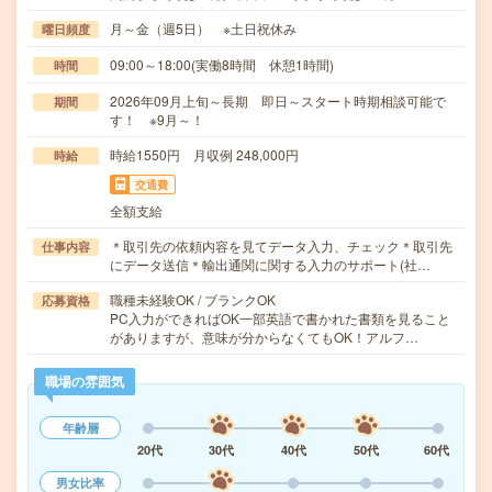
月～金（週5日） ※土日祝休み
曜日頻度
09:00～18:00(実働8時間 休憩1時間)
時間
2026年09月上旬～長期 即日～スタート時期相談可能で
期間
す！ ※9月～！
時給1550円 月収例 248,000円
時給
交通費
全額支給
＊取引先の依頼内容を見てデータ入力、チェック＊取引先
仕事内容
にデータ送信＊輸出通関に関する入力のサポート(社…
職種未経験OK / ブランクOK
応募資格
PC入力ができればOK一部英語で書かれた書類を見ること
がありますが、意味が分からなくてもOK！アルフ…
職場の雰囲気
年齢層
20代
30代
40代
50代
60代
男女比率