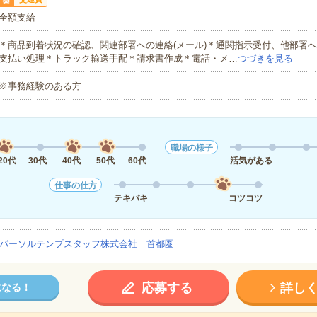
全額支給
＊商品到着状況の確認、関連部署への連絡(メール)＊通関指示受付、他部署へ
支払い処理＊トラック輸送手配＊請求書作成＊電話・メ…
つづきを見る
※事務経験のある方
職場の様子
20代
30代
40代
50代
60代
活気がある
仕事の仕方
テキパキ
コツコツ
パーソルテンプスタッフ株式会社 首都圏
応募する
詳し
になる！