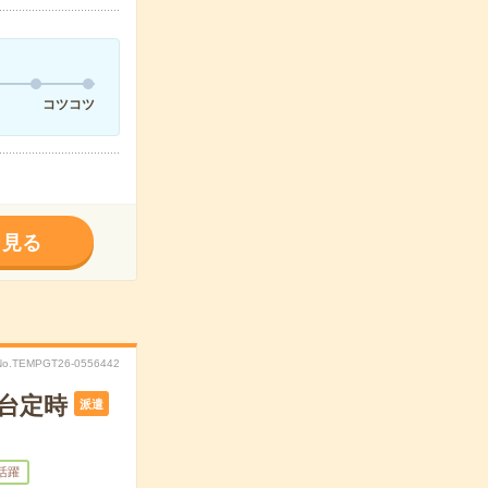
コツコツ
く見る
No.TEMPGT26-0556442
時台定時
派遣
代活躍