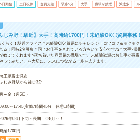
5日勤務
土日祝休
交費支給
駅歩5分
大手
職場が禁煙
派遣多
ル
！
ふじみ野！駅近】大手！高時給1700円！未経験OK〇貿易事務
らくらく！駅近オフィス＊未経験OK○貿易にチャレンジ！コツコツ＆モクモ
れる！同時2名募集＊同じお仕事をされている方もいて安心ですね＊大手×長
が教えてくれます○落ち着いた雰囲気の職場です。未経験歓迎のお仕事が豊富
やってみたい」を大切に、未来につながる一歩を支えます。
埼玉県富士見市
ふじみ野駅から徒歩3分
月～金（週5日）
09:00～17:45(実働7時間45分 休憩1時間)
2026年08月下旬～長期 ※8月～！
時給1700円
交通費