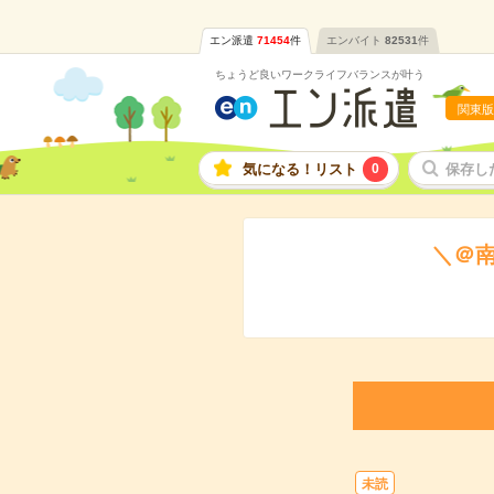
エン派遣
71454
件
エンバイト
82531
件
ちょうど良いワークライフバランスが叶う
関東版
気になる！リスト
0
保存し
＼＠
未読