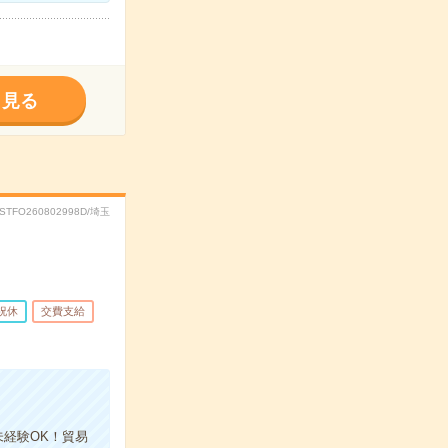
く見る
RSTFO260802998D/埼玉
祝休
交費支給
経験OK！貿易