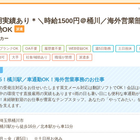
用実績あり＊＼時給1500円＠桶川／海外営業
OK
派遣
カー
ブランクOK
OA不要
履歴書不要
WEB登録OK
週5日勤務
土日祝休
勤可
大手
社食/補助あり
職場が禁煙
派遣多
！
15！橘川駅／車通勤OK！海外営業事務のお仕事
の受発注対応をお任せいたします英文メール対応は翻訳ソフトでOK！会話は
中の環境です直接雇用の実績もあります○雨の日も暑い日にも便利な車通勤が
！未経験歓迎のお仕事が豊富なテンプスタッフ。あなたの「やってみたい」
を支えます。
埼玉県桶川市
桶川駅から徒歩16分／北本駅から車11分
月～金（週5日） ※土日祝お休み