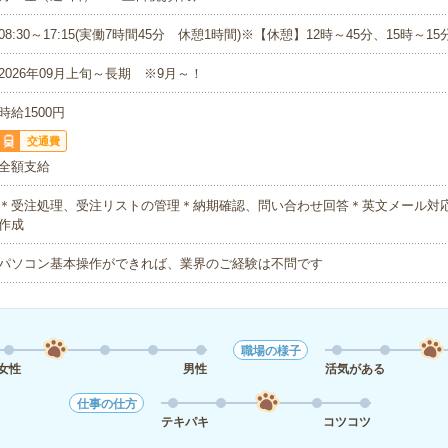
08:30～17:15(実働7時間45分 休憩1時間)※【休憩】12時～45分、15時～15
2026年09月上旬～長期 ※9月～！
時給1500円
交通費
全額支給
＊受注処理、受注リストの管理＊納期確認、問い合わせ回答＊英文メール対
作成
パソコン基本操作ができれば、業界のご経験は不問です
職場の様子
女性
男性
活気がある
仕事の仕方
テキパキ
コツコツ