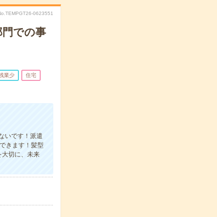
No.TEMPGT26-0623551
部門での事
残業少
住宅
ないです！派遣
できます！髪型
を大切に、未来