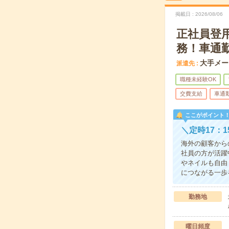
掲載日
2026/08/06
正社員登
務！車通勤
大手メー
派遣先
職種未経験OK
交費支給
車通
ここがポイント
＼定時17：
海外の顧客から
社員の方が活躍
やネイルも自由
につながる一歩
勤務地
曜日頻度