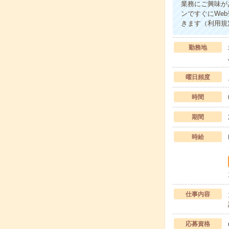
業務にご興味が
ンですぐにWe
きます（利用規
勤務地
曜日頻度
時間
期間
時給
仕事内容
応募資格