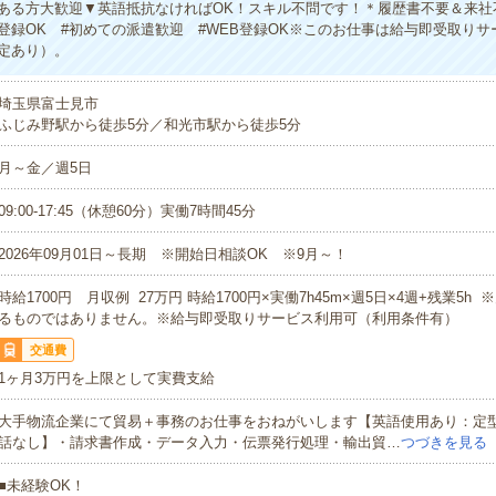
ある方大歓迎▼英語抵抗なければOK！スキル不問です！＊履歴書不要＆来社
b登録OK #初めての派遣歓迎 #WEB登録OK※このお仕事は給与即受取り
定あり）。
埼玉県富士見市
ふじみ野駅から徒歩5分／和光市駅から徒歩5分
月～金／週5日
09:00-17:45（休憩60分）実働7時間45分
2026年09月01日～長期 ※開始日相談OK ※9月～！
時給1700円 月収例 27万円 時給1700円×実働7h45m×週5日×4週+残業5h
るものではありません。※給与即受取りサービス利用可（利用条件有）
交通費
1ヶ月3万円を上限として実費支給
大手物流企業にて貿易＋事務のお仕事をおねがいします【英語使用あり：定
話なし】・請求書作成・データ入力・伝票発行処理・輸出貿…
つづきを見る
■未経験OK！