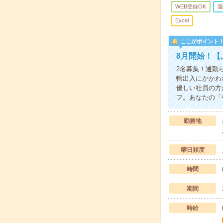
WEB登録OK
週
Excel
ここがポイント
8月開始！【
2名募集！通勤
輸出入にかかわ
優しい社員の方
フ。あなたの「
勤務地
曜日頻度
時間
期間
時給