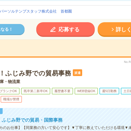
パーソルテンプスタッフ株式会社 首都圏
応募する
詳し
になる！
No.
K！ふじみ野での貿易事務
派遣
庫・物流業
ブランクOK
既卒第二新卒OK
履歴書不要
WEB登録OK
週5日勤務
土日
職場が禁煙
！
円！ふじみ野での貿易・国際事務
カのお仕事】【同業務の方いて安心です】▼丁寧に教えていただける環境▼未