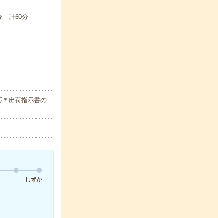
分 計60分
応＊出荷指示書の
しずか