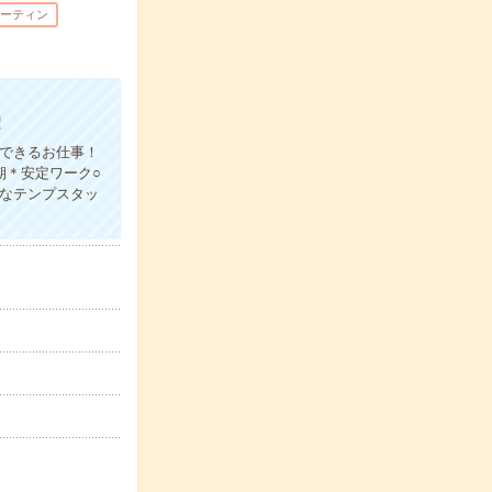
ーティン
！
クできるお仕事！
期＊安定ワーク○
なテンプスタッ