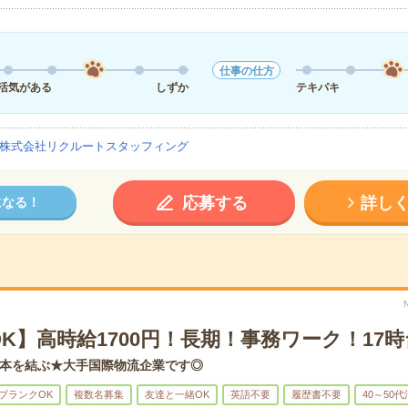
仕事の仕方
活気がある
しずか
テキパキ
株式会社リクルートスタッフィング
応募する
詳し
になる！
K】高時給1700円！長期！事務ワーク！17
本を結ぶ★大手国際物流企業です◎
ブランクOK
複数名募集
友達と一緒OK
英語不要
履歴書不要
40～50