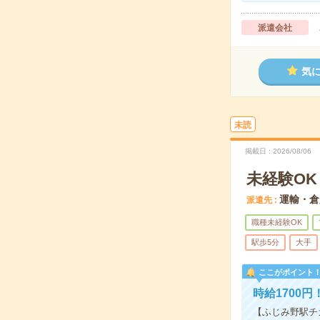
派遣会社
気
未読
掲載日
2026/08/06
未経験O
運輸・倉
派遣先
職種未経験OK
駅歩5分
大手
ここがポイント
時給1700
【ふじみ野駅チ