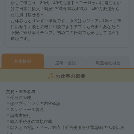
かして働こう！30代～40代活躍中＊ヨーロッパに発注をか
けて日本に輸入！時給1700円/年収400万～450万派遣から
正社員目指せる＊
お休みもとりやすい環境です。服装はカジュアルOK＊丁寧
に話せる面談と気軽に相談できるアプリも充実！あなたの
不安に寄り添うテンプ。初めての転職でも安心して進める
環境です。
募集情報
選考・登録
派遣会社概要
お仕事の概要
貿易・国際事務
＊受発注管理
＊船舶ブッキングの内容確認
＊スケジュール管理
＊請求書発行
＊輸入手続きの書類作成
＊顧客との電話・メール対応（英語使用あり/緊急時のみ会話あ
り）