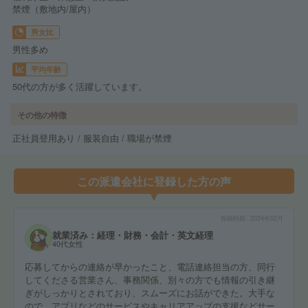
禁煙（敷地内/屋内）
男女比
男性多め
平均年齢
50代の方が多く活躍しています。
その他の特徴
正社員登用あり / 服装自由 / 職場が禁煙
この派遣会社に登録した方の声
投稿時期
2024年02月
就業済み：経理・財務・会計・英文経理
40代女性
応募してからの連絡が早かったこと、電話連絡担当の方、同行
してくださる営業さん、事務関係、別々の方でも情報の引き継
ぎがしっかりとされており、スムーズにお話ができた。大手な
ので、アプリなどのサービスやキャリアアップの支援などサー