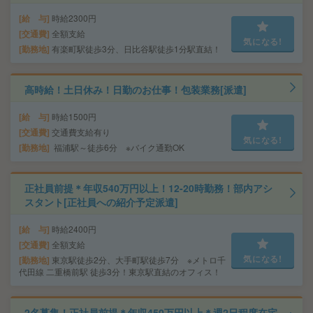
給 与
時給2300円
交通費
全額支給
気になる!
勤務地
有楽町駅徒歩3分、日比谷駅徒歩1分駅直結！
高時給！土日休み！日勤のお仕事！包装業務[派遣]
給 与
時給1500円
交通費
交通費支給有り
気になる!
勤務地
福浦駅～徒歩6分 ※バイク通勤OK
正社員前提＊年収540万円以上！12-20時勤務！部内アシ
スタント[正社員への紹介予定派遣]
給 与
時給2400円
交通費
全額支給
気になる!
勤務地
東京駅徒歩2分、大手町駅徒歩7分 ※メトロ千
代田線 二重橋前駅 徒歩3分！東京駅直結のオフィス！
2名募集！正社員前提＊年収450万円以上＊週2日程度在宅