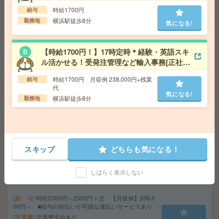
遣]
時給1700円
給与
給 与
時給2500円 月収例 350,000円
横浜駅徒歩8分
勤務地
気になる!
交通費
全額支給
気になる!
勤務地
東京駅徒歩2分、大手町駅徒歩2分
【時給1700円！】17時定時＊経験・英語スキ
ル活かせる！受発注管理など輸入事務[正社員
17時まで＊時給2000円＊資料の翻訳など＊電話対応なし
への紹介予定派遣]
[派遣]
時給1700円 月収例 238,000円+残業
給与
代
気になる!
給 与
時給2000円＋交 【月収例】300,000円～ ■
横浜駅徒歩8分
勤務地
給与の前払いが可能な速払いサービスあり
交通費
交通費支給あり
気になる!
勤務地
神奈川県横浜市西区 みなとみらい線 みなと
みらい駅徒歩4分、横浜市営ブルーライン 高島町駅徒
歩15分
スキップ
どちらも気になる！
正社員予定＊年収700万から800万円＊週1から2日在宅！
しばらく表示しない
救命胴衣メーカーで事務[正社員への紹介予定派遣]
給 与
時給2300円～2500円＋交 【月収例】356,5
00円～ ■給与の前払いが可能な速払いサービスあり
交通費
交通費支給あり