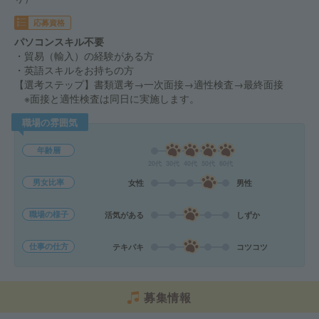
応募資格
パソコンスキル不要
・貿易（輸入）の経験がある方
・英語スキルをお持ちの方
【選考ステップ】書類選考→一次面接→適性検査→最終面接
※面接と適性検査は同日に実施します。
職場の雰囲気
年齢層
20代
30代
40代
50代
60代
男女比率
女性
男性
職場の様子
活気がある
しずか
仕事の仕方
テキパキ
コツコツ
募集情報