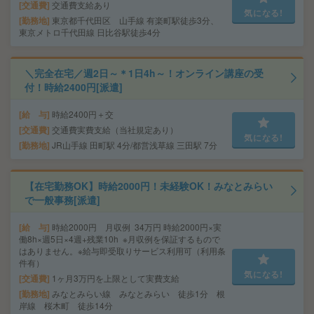
交通費
交通費支給あり
気になる!
勤務地
東京都千代田区 山手線 有楽町駅徒歩3分、
東京メトロ千代田線 日比谷駅徒歩4分
＼完全在宅／週2日～＊1日4h～！オンライン講座の受
付！時給2400円[派遣]
給 与
時給2400円＋交
交通費
交通費実費支給（当社規定あり）
気になる!
勤務地
JR山手線 田町駅 4分/都営浅草線 三田駅 7分
【在宅勤務OK】時給2000円！未経験OK！みなとみらい
で一般事務[派遣]
給 与
時給2000円 月収例 34万円 時給2000円×実
働8h×週5日×4週+残業10h ※月収例を保証するもので
はありません。※給与即受取りサービス利用可（利用条
件有）
気になる!
交通費
1ヶ月3万円を上限として実費支給
勤務地
みなとみらい線 みなとみらい 徒歩1分 根
岸線 桜木町 徒歩14分