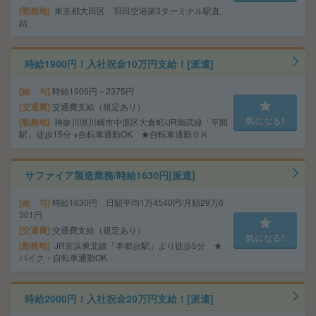
勤務地
東京都大田区 羽田空港第3ターミナル駅直
結
時給1900円！入社祝金10万円支給！[派遣]
給 与
時給1900円～2375円
交通費
交通費支給（規定あり）
気になる!
勤務地
神奈川県川崎市中原区大倉町/JR南武線「平間
駅」徒歩15分 ※自転車通勤OK ★自転車通勤ＯＫ
サファイア製造業務/時給1630円[派遣]
給 与
時給1630円 日額平均1万4540円/月額29万6
301円
交通費
交通費支給（規定あり）
気になる!
勤務地
JR京浜東北線「本郷台駅」より徒歩5分 ★
バイク・自転車通勤OK
時給2000円！入社祝金20万円支給！[派遣]