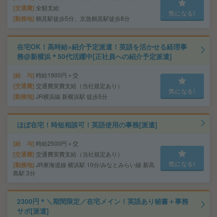
交通費
全額支給
気になる!
勤務地
鶴見駅徒歩5分、京急鶴見駅徒歩8分
在宅OK！高時給×紹介予定派遣！英語を活かせる経理事
務@新横浜＊50代活躍中[正社員への紹介予定派遣]
給 与
時給1900円＋交
交通費
交通費実費支給（当社規定あり）
気になる!
勤務地
JR横浜線 新横浜駅 徒歩5分
ほぼ在宅！時短相談可！英語使用の事務[派遣]
給 与
時給2500円＋交
交通費
交通費実費支給（当社規定あり）
気になる!
勤務地
JR東海道線 横浜駅 10分/みなとみらい線 新高
島駅 3分
2300円＊＼期間限定／在宅メイン！英語あり秘書＋事務
サポ[派遣]