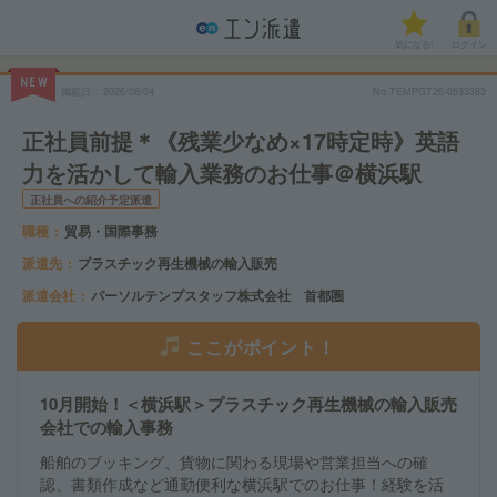
気になる!
ログイン
NEW
掲載日
2026/08/04
No.TEMPGT26-0533383
正社員前提＊《残業少なめ×17時定時》英語
力を活かして輸入業務のお仕事＠横浜駅
正社員への紹介予定派遣
職種
貿易・国際事務
派遣先
プラスチック再生機械の輸入販売
派遣会社
パーソルテンプスタッフ株式会社 首都圏
ここがポイント！
10月開始！＜横浜駅＞プラスチック再生機械の輸入販売
会社での輸入事務
船舶のブッキング、貨物に関わる現場や営業担当への確
認、書類作成など通勤便利な横浜駅でのお仕事！経験を活