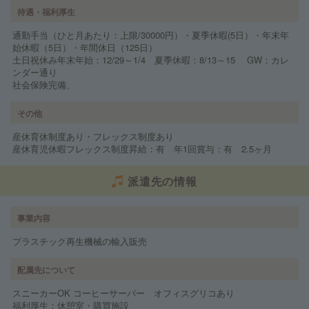
待遇・福利厚生
通勤手当（ひと月あたり：上限/30000円）・夏季休暇(5日）・年末年
始休暇（5日）・年間休日（125日）
土日祝休み年末年始：12/29～1/4 夏季休暇：8/13～15 GW：カレ
ンダー通り
社会保険完備、
その他
産休育休制度あり・フレックス制度あり
産休育児休暇フレックス制度昇給：有 年1回賞与：有 2.5ヶ月
派遣先の情報
事業内容
プラスチック再生機械の輸入販売
配属先について
スニーカーOK コーヒーサーバー オフィスグリコあり
福利厚生：休憩室・購買施設