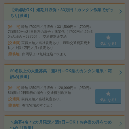
【未経験OK】短期月収例：33万円！カンタン作業でがっ
ちり[派遣]
給 与
時給1700円／月収例：331,500円＝1,700円×
7時間30分×21日勤務の場合＋残業代（1700円×1.25×3
0hの場合＝63750）、交通費別途支給
交通費
実費支給／当社規定あり。通勤交通費実費支
気になる!
払／上限4万円／月※規定あり
勤務地
白岡駅より無料送迎バスあり
20名以上の大量募集！週3日～OK梨のカンタン選果・箱
詰め[派遣]
給 与
時給1250円／月収例：120,000円＝1,250円×
8時間×12日勤務の場合＋交通費別途支給
交通費
実費支給／当社規定あり。
気になる!
勤務地
有名牧場のすぐ近く
＼急募4名＊2カ月限定／週3日～OK！お弁当の具をつめ
つめ！[派遣]