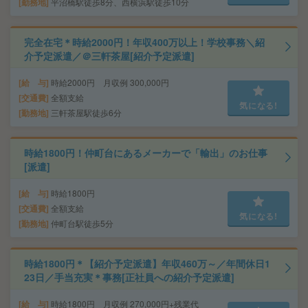
勤務地
平沼橋駅徒歩8分、西横浜駅徒歩10分
完全在宅＊時給2000円！年収400万以上！学校事務＼紹
介予定派遣／＠三軒茶屋[紹介予定派遣]
給 与
時給2000円 月収例 300,000円
交通費
全額支給
気になる!
勤務地
三軒茶屋駅徒歩6分
時給1800円！仲町台にあるメーカーで「輸出」のお仕事
[派遣]
給 与
時給1800円
交通費
全額支給
気になる!
勤務地
仲町台駅徒歩5分
時給1800円＊【紹介予定派遣】年収460万～／年間休日1
23日／手当充実＊事務[正社員への紹介予定派遣]
給 与
時給1800円 月収例 270,000円+残業代