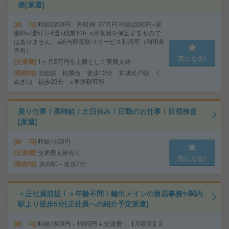
務[派遣]
給 与
時給2200円 月収例 37万円 時給2200円×実
働8h×週5日×4週+残業10h ※月収例を保証するもので
はありません。※給与即受取りサービス利用可（利用条
件有）
気になる!
交通費
1ヶ月3万円を上限として実費支給
勤務地
北総線 松飛台 徒歩12分 京成松戸線 く
ぬぎ山 徒歩23分 ※車通勤可能
座り仕事！高時給！土日休み！日勤のお仕事！目視検査
[派遣]
給 与
時給1400円
交通費
交通費支給有り
気になる!
勤務地
矢向駅～徒歩7分
＜正社員前提！＞年齢不問！輸出メインの貿易事務✨関内
駅より徒歩5分[正社員への紹介予定派遣]
給 与
時給1800円～1900円 + 交通費 【月収例】2