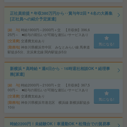
正社員前提＊年収380万円から‥賞与年2回＊4名の大募集
[正社員への紹介予定派遣]
給 与
時給1900円～2000円＋交 【月収例】396,6
25円～ ■給与の前払いが可能な速払いサービスあり
交通費
交通費支給あり
気になる!
勤務地
神奈川県横浜市中区 みなとみらい線 馬車道
駅徒歩5分、京浜東北線 関内駅徒歩5分
新横浜＊高時給＊週4日から・16時退社相談OK＊経理事
務[派遣]
給 与
時給2000円～2100円＋交 【月収例】367,5
00円～ ■給与の前払いが可能な速払いサービスあり
交通費
交通費支給あり
気になる!
勤務地
神奈川県横浜市港北区 横浜線 新横浜駅徒歩
10分
時給2200円！未経験OK！車通勤OK＊松飛台での貿易事