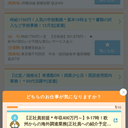
勤務地
JR横浜線 新横浜駅 徒歩4分
時給1750円！人気の学校勤務＊基本16時まで＊書類の封
入など学校事務！12月迄[派遣]
給 与
時給1750円＋交 【月収例】301,875円～ ■
給与の前払いが可能な速払いサービスあり
交通費
交通費支給あり
気になる!
勤務地
東京都千代田区 中央・総武線各停 飯田橋駅
徒歩7分
【辻堂／湘南台】車通勤OK！残業少な目！英語使用部内
事務！＊50代活躍中[派遣]
給 与
時給1900円＋交
どちらのお仕事が気になりますか？
交通費
弊社規定により通勤交通費支給
気になる!
勤務地
横浜市営ブルーライン 湘南台駅 バス7分/JR東
1
/10
海道線 辻堂駅 バス30分
【正社員前提＊年収400万円～】9-17時！欧
州からの海外調達業務[正社員への紹介予定派
英語×事務！大手企業での事務！高時給2500円[派遣]