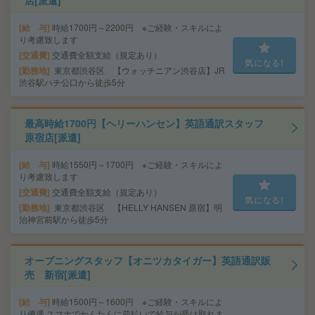
店[派遣]
給 与
時給1700円～2200円 ※ご経験・スキルによ
り考慮致します
交通費
交通費全額支給（規定あり）
気になる!
勤務地
東京都渋谷区 【ウォッチニアン渋谷店】JR
渋谷駅ハチ公口から徒歩5分
最高時給1700円【ヘリーハンセン】英語通訳スタッフ
原宿店[派遣]
給 与
時給1550円～1700円 ※ご経験・スキルによ
り考慮致します
交通費
交通費全額支給（規定あり）
気になる!
勤務地
東京都渋谷区 【HELLY HANSEN 原宿】明
治神宮前駅から徒歩5分
オープニングスタッフ【オニツカタイガー】英語通訳販
売 新宿[派遣]
給 与
時給1500円～1600円 ※ご経験・スキルによ
り優遇 スマホでかんたんに前払いで給与が受け取れま