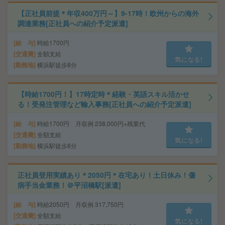
【正社員前提＊年収400万円～】9-17時！欧州からの海外
調達業務[正社員への紹介予定派遣]
給 与
時給1700円
交通費
全額支給
気になる!
勤務地
横浜駅徒歩8分
【時給1700円！】17時定時＊経験・英語スキル活かせ
る！受発注管理など輸入事務[正社員への紹介予定派遣]
給 与
時給1700円 月収例 238,000円+残業代
交通費
全額支給
気になる!
勤務地
横浜駅徒歩8分
正社員登用実績あり＊2050円＊在宅あり！土日休み！傷
病手当金業務！＠平沼橋駅[派遣]
給 与
時給2050円 月収例 317,750円
交通費
全額支給
気になる!