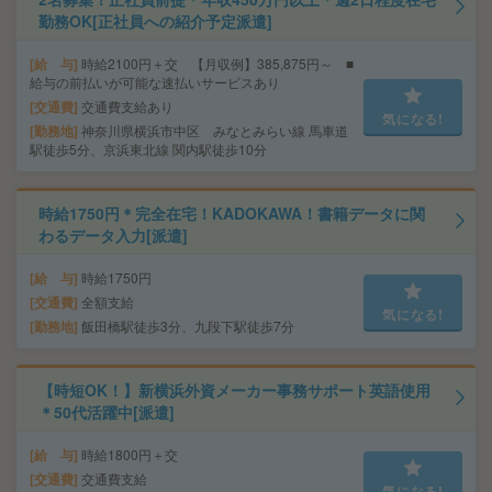
勤務OK[正社員への紹介予定派遣]
給 与
時給2100円＋交 【月収例】385,875円～ ■
給与の前払いが可能な速払いサービスあり
交通費
交通費支給あり
気になる!
勤務地
神奈川県横浜市中区 みなとみらい線 馬車道
駅徒歩5分、京浜東北線 関内駅徒歩10分
時給1750円＊完全在宅！KADOKAWA！書籍データに関
わるデータ入力[派遣]
給 与
時給1750円
交通費
全額支給
気になる!
勤務地
飯田橋駅徒歩3分、九段下駅徒歩7分
【時短OK！】新横浜外資メーカー事務サポート英語使用
＊50代活躍中[派遣]
給 与
時給1800円＋交
交通費
交通費支給
気になる!