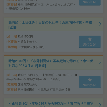
気になる!
勤務地
神奈川県横浜市中区 みなとみらい線 元町・
中華街駅バス16分
高時給！土日休み！日勤のお仕事！倉庫内軽作業・事務
[派遣]
給 与
時給1500円
交通費
交通費支給有り
気になる!
勤務地
上大岡駅～徒歩13分
時給2100円！《非営利団体》基本定時で帰れる＊申告者
対応など＊3月まで[派遣]
給 与
時給2100円＋交 【月収例】273,000円～ ■
給与の前払いが可能な速払いサービスあり
交通費
交通費支給あり
気になる!
勤務地
東京都町田市 小田急線 町田駅徒歩13分
＜正社員予定＞年収516万から563万円＊賞与あり＊在宅