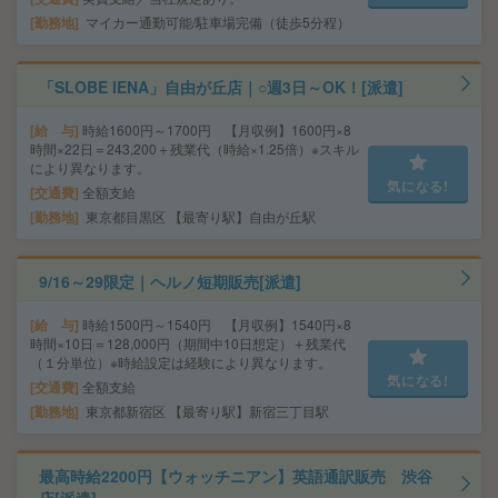
勤務地
マイカー通勤可能/駐車場完備（徒歩5分程）
「SLOBE IENA」自由が丘店｜○週3日～OK！[派遣]
給 与
時給1600円～1700円 【月収例】1600円×8
時間×22日＝243,200＋残業代（時給×1.25倍）※スキル
により異なります。
気になる!
交通費
全額支給
勤務地
東京都目黒区 【最寄り駅】自由が丘駅
9/16～29限定｜ヘルノ短期販売[派遣]
給 与
時給1500円～1540円 【月収例】1540円×8
時間×10日＝128,000円（期間中10日想定）＋残業代
（１分単位）※時給設定は経験により異なります。
気になる!
交通費
全額支給
勤務地
東京都新宿区 【最寄り駅】新宿三丁目駅
最高時給2200円【ウォッチニアン】英語通訳販売 渋谷