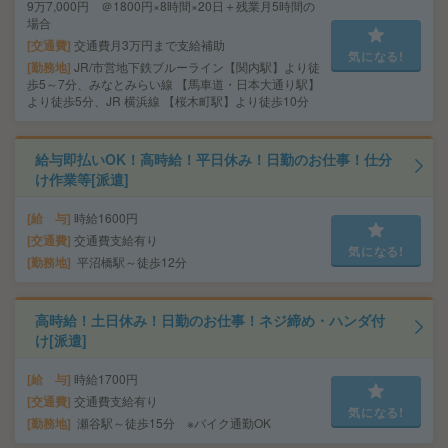
9万7,000円 ＠1800円×8時間×20日＋残業月5時間の
場合
交通費
交通費月3万円まで支給補助
気になる!
勤務地
JR/市営地下鉄ブルーライン【関内駅】より徒
歩5～7分、みなとみらい線 【馬車道・日本大通り駅】
より徒歩5分、JR 横浜線 【桜木町駅】より徒歩10分
給与即払いOK！高時給！平日休み！日勤のお仕事！仕分
け作業等[派遣]
給 与
時給1600円
交通費
交通費支給有り
気になる!
勤務地
平沼橋駅～徒歩12分
高時給！土日休み！日勤のお仕事！ネジ締め・ハンダ付
け[派遣]
給 与
時給1700円
交通費
交通費支給有り
気になる!
勤務地
瀬谷駅～徒歩15分 ※バイク通勤OK