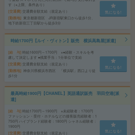
す（※上限、条件あり）
交通費
交通費全額支給（規定あり）
気になる!
勤務地
東京都新宿区 JR新宿駅東口から徒歩1分、
地下鉄新宿三丁目駅から徒歩3分
時給1700円【ルイ・ヴィトン】販売 横浜高島屋[派遣]
給 与
時給1600円～1700円 ※●経験・スキルを考
慮して決定します ●残業手当：1分単位で支給
交通費
交通費全額支給（規定あり）
気になる!
勤務地
神奈川県横浜市西区 「横浜駅」西口より徒
歩1分
最高時給1900円【CHANEL】英語通訳販売 羽田空港[派
遣]
給 与
時給1700円～1900円 ※未経験者：1700円
ファッション・受付・ホテルなどの接客販売経験者：1
750円 ハイブランド経験者：1800円 シャネル経験者：
1900円
気になる!
交通費
交通費全額支給（規定あり）