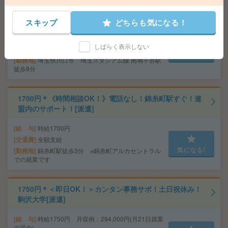
の仕訳など[派遣]
スキップ
どちらも気になる！
給 与
時給1700円＋交 【月収例】170,000円～ ■
給与の前払いが可能な速払いサービスあり
しばらく表示しない
交通費
交通費支給あり
気になる!
勤務地
埼玉県川口市 埼玉スタジアム線 南鳩ヶ谷駅
徒歩8分
1700円＊《時間相談OK！》電話なし！錦糸町駅すぐ！連
盟内のサポート！[派遣]
給 与
時給1700円
交通費
全額支給
気になる!
勤務地
錦糸町駅徒歩3分 ※錦糸町アルカセントラル
での就業です
1750円＊＜即日OK！＞カンタン事務サポ！土日祝休み！
駒沢大学[派遣]
給 与
時給1750円 月収例：294,000円(月21日就業
の場合)