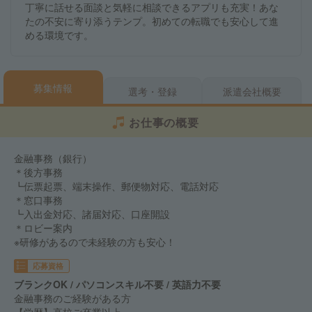
丁寧に話せる面談と気軽に相談できるアプリも充実！あな
たの不安に寄り添うテンプ。初めての転職でも安心して進
める環境です。
募集情報
選考・登録
派遣会社概要
お仕事の概要
金融事務（銀行）
＊後方事務
┗伝票起票、端末操作、郵便物対応、電話対応
＊窓口事務
┗入出金対応、諸届対応、口座開設
＊ロビー案内
※研修があるので未経験の方も安心！
応募資格
ブランクOK / パソコンスキル不要 / 英語力不要
金融事務のご経験がある方