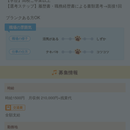
【学歴】高校ご卒業以上
【選考ステップ】履歴書・職務経歴書による書類選考→面接1回
ブランクある方OK
職場の雰囲気
職場の様子
活気がある
しずか
仕事の仕方
テキパキ
コツコツ
募集情報
時給
時給1500円 月収例 210,000円+残業代
交通費
全額支給
勤務地