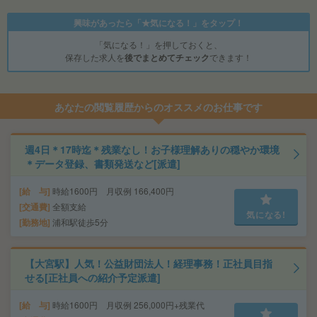
興味があったら「★気になる！」をタップ！
「気になる！」を押しておくと、
保存した求人を
後でまとめてチェック
できます！
あなたの閲覧履歴からのオススメのお仕事です
週4日＊17時迄＊残業なし！お子様理解ありの穏やか環境
＊データ登録、書類発送など[派遣]
給 与
時給1600円 月収例 166,400円
交通費
全額支給
気になる!
勤務地
浦和駅徒歩5分
【大宮駅】人気！公益財団法人！経理事務！正社員目指
せる[正社員への紹介予定派遣]
給 与
時給1600円 月収例 256,000円+残業代