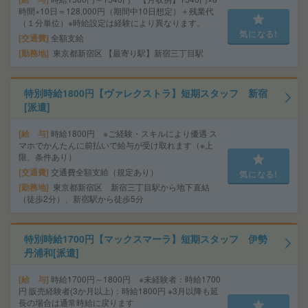
時間×10日＝128,000円（期間中10日想定）＋残業代
（１分単位）※時給設定は経験により異なります。
気になる!
交通費
全額支給
勤務地
東京都新宿区 【最寄り駅】新宿三丁目駅
特別時給1800円【ヴァレクストラ】短期スタッフ 新宿
[派遣]
給 与
時給1800円 ※ご経験・スキルにより優遇 ス
マホでかんたんに前払いで給与が受け取れます（※上
限、条件あり）
交通費
交通費全額支給（規定あり）
気になる!
勤務地
東京都新宿区 新宿三丁目駅から地下直結
（徒歩2分）、新宿駅から徒歩5分
特別時給1700円【マックスマーラ】短期スタッフ 伊勢
丹浦和[派遣]
給 与
時給1700円～1800円 ※未経験者：時給1700
円 販売経験者(3か月以上)：時給1800円 ※3月以降も延
長の場合は通常時給に戻ります