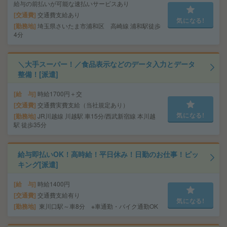
給与の前払いが可能な速払いサービスあり
交通費
交通費支給あり
気になる!
勤務地
埼玉県さいたま市浦和区 高崎線 浦和駅徒歩
4分
＼大手スーパー！／食品表示などのデータ入力とデータ
整備！[派遣]
給 与
時給1700円＋交
交通費
交通費実費支給（当社規定あり）
気になる!
勤務地
JR川越線 川越駅 車15分/西武新宿線 本川越
駅 徒歩35分
給与即払いOK！高時給！平日休み！日勤のお仕事！ピッ
キング[派遣]
給 与
時給1400円
交通費
交通費支給有り
気になる!
勤務地
東川口駅～車8分 ※車通勤・バイク通勤OK