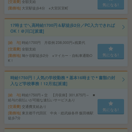
交通費
全額支給
気になる!
勤務地
大宮駅徒歩4分 ※大宮区宮町
17時まで＼高時給1700円＆駅徒歩2分／PC入力できれば
OK！＠川口[派遣]
給 与
時給1700円 月収例 238,000円+残業代
交通費
全額支給
気になる!
勤務地
鳩ケ谷駅徒歩2分 ※マイカー・自転車通勤O
K！
時給1750円！人気の学校勤務＊基本16時まで＊書類の封
入など学校事務！12月迄[派遣]
給 与
時給1750円＋交 【月収例】301,875円～ ■
給与の前払いが可能な速払いサービスあり
交通費
交通費支給あり
気になる!
勤務地
東京都千代田区 中央・総武線各停 飯田橋駅
徒歩7分