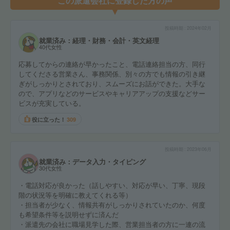
この派遣会社に登録した方の声
投稿時期
2024年02月
就業済み：経理・財務・会計・英文経理
40代女性
応募してからの連絡が早かったこと、電話連絡担当の方、同行
してくださる営業さん、事務関係、別々の方でも情報の引き継
ぎがしっかりとされており、スムーズにお話ができた。大手な
ので、アプリなどのサービスやキャリアアップの支援などサー
ビスが充実している。
役に立った！
309
投稿時期
2023年06月
就業済み：データ入力・タイピング
30代女性
・電話対応が良かった（話しやすい、対応が早い、丁寧、現段
階の状況等を明確に教えてくれる等）
・担当者が少なく、情報共有がしっかりされていたのか、何度
も希望条件等を説明せずに済んだ
・派遣先の会社に職場見学した際、営業担当者の方に一連の流