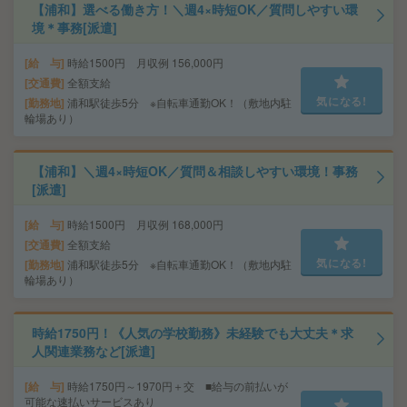
【浦和】選べる働き方！＼週4×時短OK／質問しやすい環
境＊事務[派遣]
給 与
時給1500円 月収例 156,000円
交通費
全額支給
気になる!
勤務地
浦和駅徒歩5分 ※自転車通勤OK！（敷地内駐
輪場あり）
【浦和】＼週4×時短OK／質問＆相談しやすい環境！事務
[派遣]
給 与
時給1500円 月収例 168,000円
交通費
全額支給
気になる!
勤務地
浦和駅徒歩5分 ※自転車通勤OK！（敷地内駐
輪場あり）
時給1750円！《人気の学校勤務》未経験でも大丈夫＊求
人関連業務など[派遣]
給 与
時給1750円～1970円＋交 ■給与の前払いが
可能な速払いサービスあり