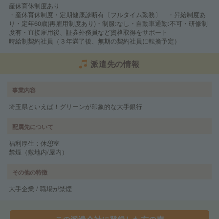
産休育休制度あり
・産休育休制度・定期健康診断有〔フルタイム勤務〕 ・昇給制度あ
り・定年60歳(再雇用制度あり)・制服:なし・自動車通勤:不可・研修制
度有・直接雇用後、証券外務員など資格取得をサポート
時給制契約社員（３年満了後、無期の契約社員に転換予定）
派遣先の情報
事業内容
埼玉県といえば！グリーンが印象的な大手銀行
配属先について
福利厚生：休憩室
禁煙（敷地内/屋内）
その他の特徴
大手企業 / 職場が禁煙