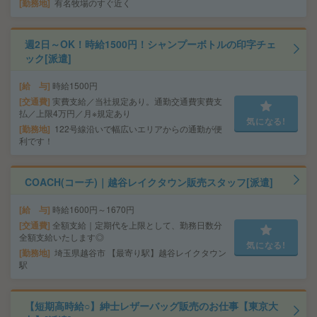
勤務地
有名牧場のすぐ近く
週2日～OK！時給1500円！シャンプーボトルの印字チェ
ック[派遣]
給 与
時給1500円
交通費
実費支給／当社規定あり。通勤交通費実費支
払／上限4万円／月※規定あり
気になる!
勤務地
122号線沿いで幅広いエリアからの通勤が便
利です！
COACH(コーチ)｜越谷レイクタウン販売スタッフ[派遣]
給 与
時給1600円～1670円
交通費
全額支給｜定期代を上限として、勤務日数分
全額支給いたします◎
気になる!
勤務地
埼玉県越谷市 【最寄り駅】越谷レイクタウン
駅
【短期高時給○】紳士レザーバッグ販売のお仕事【東京大