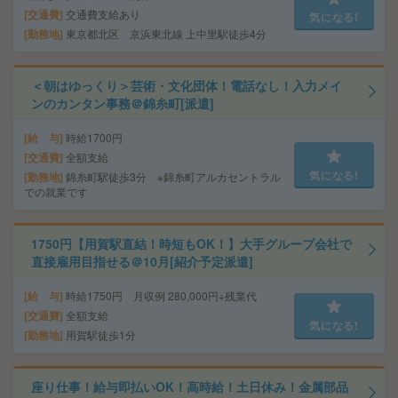
交通費
交通費支給あり
気になる!
勤務地
東京都北区 京浜東北線 上中里駅徒歩4分
＜朝はゆっくり＞芸術・文化団体！電話なし！入力メイ
ンのカンタン事務＠錦糸町[派遣]
給 与
時給1700円
交通費
全額支給
気になる!
勤務地
錦糸町駅徒歩3分 ※錦糸町アルカセントラル
での就業です
1750円【用賀駅直結！時短もOK！】大手グループ会社で
直接雇用目指せる＠10月[紹介予定派遣]
給 与
時給1750円 月収例 280,000円+残業代
交通費
全額支給
気になる!
勤務地
用賀駅徒歩1分
座り仕事！給与即払いOK！高時給！土日休み！金属部品