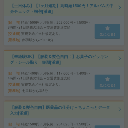
【土日休み】【1ヶ月短期】高時給1500円！アルバムの中
身チェック・梱包[派遣]
給 与
時給1500円／月収例：252,000円＝1,500円×
8時間×21日勤務の場合＋交通費別途支給
交通費
実費支給／当社規定あり。
気になる!
勤務地
赤羽駅からバス10分
【未経験OK】【服装＆髪色自由！】お菓子のピッキン
グ・シール貼り｜短期[派遣]
給 与
時給1400円／月収例：117,600円＝1,400円×
4時間×21日勤務の場合＋交通費別途支給
交通費
実費支給／当社規定あり。
気になる!
勤務地
七里駅から車6分
【服装＆髪色自由】医薬品の仕分け＋ちょこっとデータ
入力[派遣]
給 与
時給1500円／月収例：254,625円＝1,500円×