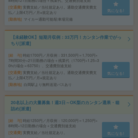
8時間×21日勤務の場合＋残業代、交通費別途支給
交通費
実費支給／当社規定あり。通勤交通費実費支
気になる!
払／上限4万円／月※規定あり
勤務地
マイカー通勤可能/駐車場完備
【未経験OK】短期月収例：33万円！カンタン作業でがっ
ちり[派遣]
給 与
時給1700円／月収例：331,500円＝1,700円×
7時間30分×21日勤務の場合＋残業代（1700円×1.25×3
0hの場合＝63750）、交通費別途支給
交通費
実費支給／当社規定あり。通勤交通費実費支
気になる!
払／上限4万円／月※規定あり
勤務地
白岡駅より無料送迎バスあり
20名以上の大量募集！週3日～OK梨のカンタン選果・箱
詰め[派遣]
給 与
時給1250円／月収例：120,000円＝1,250円×
8時間×12日勤務の場合＋交通費別途支給
交通費
実費支給／当社規定あり。
気になる!