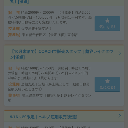
丸】[派遣]
給 与
時給2000円～2000円 【月収例】時給2,000
円×7.5時間×7日＝105,000円 ※月収例は一例です。勤
務時間や日数等により変動いたします。
気になる!
交通費
☆交通費全額支給！
勤務地
東京都千代田区 【最寄り駅】東京駅
【10月末まで】COACHで販売スタッフ｜越谷レイクタウ
ン[派遣]
給 与
時給1600円～1750円 月給例：時給1,750円
の場合 時給1,750円×7時間40分×21日＝281,750円
※時給はご経験により異なります
交通費
全額支給｜定期代を上限として、勤務日数分
気になる!
全額支給いたします◎
勤務地
埼玉県越谷市 【最寄り駅】越谷レイクタウン
駅
9/16～29限定｜ヘルノ短期販売[派遣]
給 与
時給1500円～1540円 【月収例】1540円×8