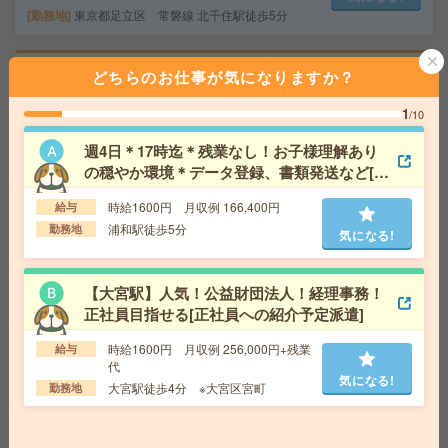
勤務地
東京都足立区 常磐線 北千住駅徒歩5分
1850円＊【京成立石駅】健診センターをバックで支え
どちらのお仕事が気になりますか？
る！日次経理[派遣]
1
/10
給 与
時給1850円～1900円 経験に応じてご相談さ
せていただきます
週4日＊17時迄＊残業なし！お子様理解あり
の穏やか環境＊データ登録、書類発送など[派
交通費
全額支給
気になる!
遣]
勤務地
京成立石駅徒歩9分
時給1600円 月収例 166,400円
給与
浦和駅徒歩5分
勤務地
気になる!
時給2050円！ピタッと17時終業＊六本木ヒルズ森タワー
勤務＊2名の募集[派遣]
【大宮駅】人気！公益財団法人！経理事務！
給 与
時給2050円＋交 【月収例】353,625円～ ■
正社員目指せる[正社員への紹介予定派遣]
給与の前払いが可能な速払いサービスあり
交通費
交通費支給あり
時給1600円 月収例 256,000円+残業
給与
気になる!
代
勤務地
東京都港区 東京メトロ日比谷線 六本木駅徒
気になる!
歩1分
大宮駅徒歩4分 ※大宮区宮町
勤務地
＜15時まで勤務＞時給1700円＊残業少！メーカーで伝票