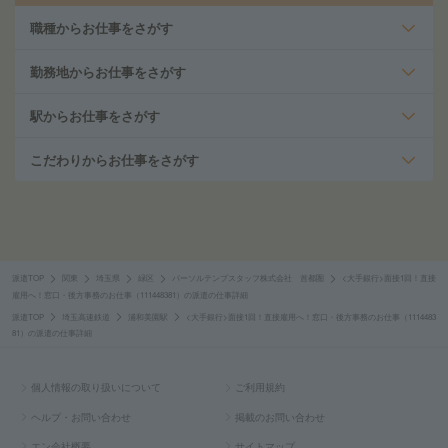
職種からお仕事をさがす
勤務地からお仕事をさがす
駅からお仕事をさがす
こだわりからお仕事をさがす
派遣TOP
関東
埼玉県
緑区
パーソルテンプスタッフ株式会社 首都圏
<大手銀行>面接1回！直接
雇用へ！窓口・後方事務のお仕事（111448381）の派遣の仕事詳細
派遣TOP
埼玉高速鉄道
浦和美園駅
<大手銀行>面接1回！直接雇用へ！窓口・後方事務のお仕事（1114483
81）の派遣の仕事詳細
個人情報の取り扱いについて
ご利用規約
ヘルプ・お問い合わせ
掲載のお問い合わせ
エン会社概要
サイトマップ