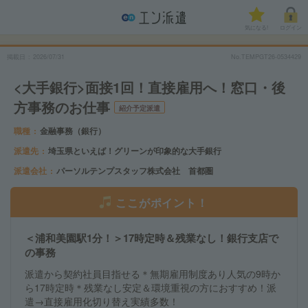
気になる!
ログイン
掲載日
2026/07/31
No.TEMPGT26-0534429
<大手銀行>面接1回！直接雇用へ！窓口・後
方事務のお仕事
紹介予定派遣
職種
金融事務（銀行）
派遣先
埼玉県といえば！グリーンが印象的な大手銀行
派遣会社
パーソルテンプスタッフ株式会社 首都圏
ここがポイント！
＜浦和美園駅1分！＞17時定時＆残業なし！銀行支店で
の事務
派遣から契約社員目指せる＊無期雇用制度あり人気の9時か
ら17時定時＊残業なし安定＆環境重視の方におすすめ！派
遣→直接雇用化切り替え実績多数！