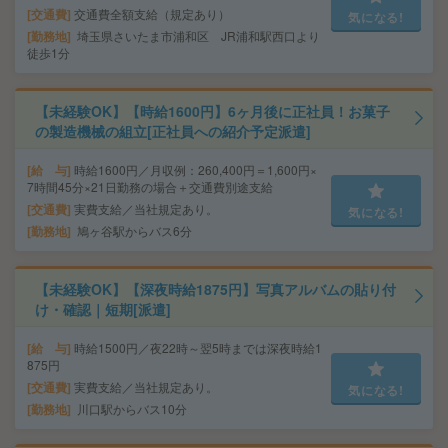
交通費
交通費全額支給（規定あり）
気になる!
勤務地
埼玉県さいたま市浦和区 JR浦和駅西口より
徒歩1分
【未経験OK】【時給1600円】6ヶ月後に正社員！お菓子
の製造機械の組立[正社員への紹介予定派遣]
給 与
時給1600円／月収例：260,400円＝1,600円×
7時間45分×21日勤務の場合＋交通費別途支給
交通費
実費支給／当社規定あり。
気になる!
勤務地
鳩ヶ谷駅からバス6分
【未経験OK】【深夜時給1875円】写真アルバムの貼り付
け・確認｜短期[派遣]
給 与
時給1500円／夜22時～翌5時までは深夜時給1
875円
交通費
実費支給／当社規定あり。
気になる!
勤務地
川口駅からバス10分