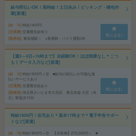
給与即払いOK！高時給！土日休み！ピッキング・梱包作
業[派遣]
給 与
時給1400円
交通費
交通費支給有り
気になる!
勤務地
東岩槻駅～ ※車通勤・バイク通勤OK
【週3～4日×16時まで】未経験OK！ほぼ残業なし＊こつ
もくデータ入力など[派遣]
給 与
時給1600円＋交 ■給与の前払いが可能な速
払いサービスあり
交通費
交通費支給あり
気になる!
勤務地
埼玉県さいたま市大宮区 東北本線 大宮（埼
玉）駅徒歩10分
時給1800円！在宅あり＊基本17時まで＊電子申告サポー
トなど[派遣]
給 与
時給1800円＋交 【月収例】270,000円～ ■