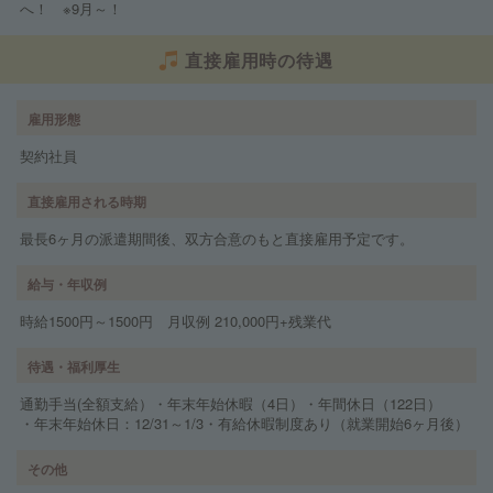
へ！ ※9月～！
直接雇用時の待遇
雇用形態
契約社員
直接雇用される時期
最長6ヶ月の派遣期間後、双方合意のもと直接雇用予定です。
給与・年収例
時給1500円～1500円 月収例 210,000円+残業代
待遇・福利厚生
通勤手当(全額支給）・年末年始休暇（4日）・年間休日（122日）
・年末年始休日：12/31～1/3・有給休暇制度あり（就業開始6ヶ月後）
その他