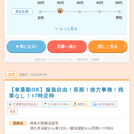
20代
30代
40代
50代
60代
男女比率
女性
男性
もっと見る
気になる!
応募へ進む
詳しく見る
派遣会社
パーソルテンプスタッフ株式会社 首都圏
未読
掲載日
2026/08/06
【車通勤OK】服装自由！長期！後方事務！残
業なし！17時定時
交通費別途支給あり
土日祝日が休み
残業なし
WEB登録OK
派遣
神奈川県横須賀市
勤務地
津久井浜駅から車12分／横須賀駅から民間バス39分