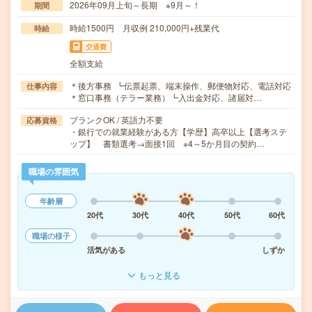
2026年09月上旬～長期 ※9月～！
期間
時給1500円 月収例 210,000円+残業代
時給
交通費
全額支給
＊後方事務 ┗伝票起票、端末操作、郵便物対応、電話対応
仕事内容
＊窓口事務（テラー業務）┗入出金対応、諸届対…
ブランクOK / 英語力不要
応募資格
・銀行での就業経験がある方【学歴】高卒以上【選考ステ
ップ】 書類選考→面接1回 ※4～5か月目の契約…
職場の雰囲気
年齢層
20代
30代
40代
50代
60代
職場の様子
活気がある
しずか
もっと見る