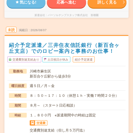
気になる!
応募へ進む
詳しく見る
派遣会社
パーソルテンプスタッフ株式会社 首都圏
未読
掲載日
2026/08/07
紹介予定派遣／三井住友信託銀行（新百合ヶ
丘支店）でのロビー案内と事務のお仕事！
交通費別途支給あり
土日祝日が休み
紹介予定派遣
川崎市麻生区
勤務地
新百合ケ丘駅から徒歩3分
週５日／月～金
曜日頻度
８：５０～１７：１０（休憩１ｈ・実働７時間２０分）
時間
８月～ （スタート日応相談）
期間
１，８００円 ※派遣期間中の時給は固定
時給
交通費
交通費別途支給（但し月５万円迄）