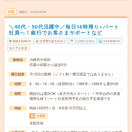
未読
掲載日
2026/08/06
＼40代・50代活躍中／毎日16時帰り×パート
社員へ！銀行でお客さまサポートなど
職種未経験OK
交通費別途支給あり
土日祝日が休み
WEB登録OK
紹介予定派遣
川崎市中原区
勤務地
武蔵小杉駅から徒歩2分
月13日の勤務（シフト制＊曜日固定ではありません）
曜日頻度
9：00～16：00（休憩60分）└9時半～16時半も選択OK
時間
開始日は選択OK（各月中旬スタート） ＊半年以内の派遣
期間
期間を経てパート社員登用予定の紹介予定派遣です
時給1450円＋交 #月収10万円以上
時給
交通費
全額支給