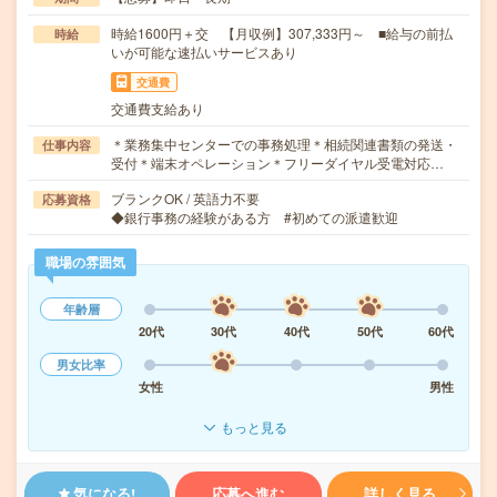
時給1600円＋交 【月収例】307,333円～ ■給与の前払
時給
いが可能な速払いサービスあり
交通費
交通費支給あり
＊業務集中センターでの事務処理＊相続関連書類の発送・
仕事内容
受付＊端末オペレーション＊フリーダイヤル受電対応…
ブランクOK / 英語力不要
応募資格
◆銀行事務の経験がある方 #初めての派遣歓迎
職場の雰囲気
年齢層
20代
30代
40代
50代
60代
男女比率
女性
男性
もっと見る
気になる!
応募へ進む
詳しく見る