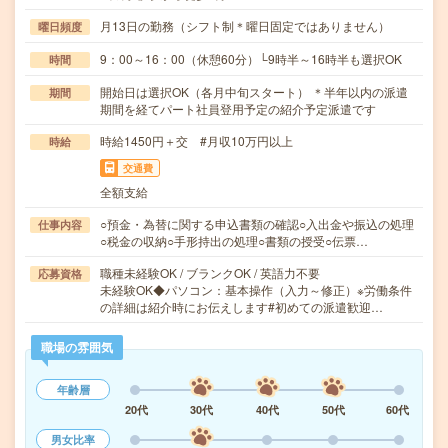
月13日の勤務（シフト制＊曜日固定ではありません）
曜日頻度
9：00～16：00（休憩60分）└9時半～16時半も選択OK
時間
開始日は選択OK（各月中旬スタート） ＊半年以内の派遣
期間
期間を経てパート社員登用予定の紹介予定派遣です
時給1450円＋交 #月収10万円以上
時給
交通費
全額支給
○預金・為替に関する申込書類の確認○入出金や振込の処理
仕事内容
○税金の収納○手形持出の処理○書類の授受○伝票…
職種未経験OK / ブランクOK / 英語力不要
応募資格
未経験OK◆パソコン：基本操作（入力～修正）※労働条件
の詳細は紹介時にお伝えします#初めての派遣歓迎…
職場の雰囲気
年齢層
20代
30代
40代
50代
60代
男女比率