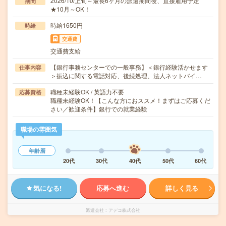
2026/10/上旬～最長6ヶ月の派遣期間後、直接雇用予定
期間
★10月～OK！
時給1650円
時給
交通費
交通費支給
【銀行事務センターでの一般事務】＜銀行経験活かせます
仕事内容
＞振込に関する電話対応、後続処理、法人ネットバイ…
職種未経験OK / 英語力不要
応募資格
職種未経験OK！【こんな方におススメ！まずはご応募くだ
さい／歓迎条件】銀行での就業経験
職場の雰囲気
年齢層
20代
30代
40代
50代
60代
気になる!
応募へ進む
詳しく見る
派遣会社
アデコ株式会社