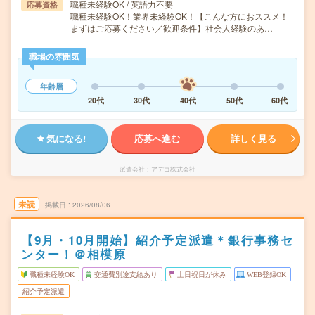
職種未経験OK / 英語力不要
応募資格
職種未経験OK！業界未経験OK！【こんな方におススメ！
まずはご応募ください／歓迎条件】社会人経験のあ…
職場の雰囲気
年齢層
20代
30代
40代
50代
60代
気になる!
応募へ進む
詳しく見る
派遣会社
アデコ株式会社
未読
掲載日
2026/08/06
【9月・10月開始】紹介予定派遣＊銀行事務セ
ンター！＠相模原
職種未経験OK
交通費別途支給あり
土日祝日が休み
WEB登録OK
紹介予定派遣