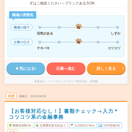
ずはご相談ください～ブランクある方OK
職場の雰囲気
職場の様子
活気がある
しずか
仕事の仕方
テキパキ
コツコツ
気になる!
応募へ進む
詳しく見る
派遣会社
パーソルテンプスタッフ株式会社 首都圏
未読
掲載日
2026/08/06
【お客様対応なし！】書類チェック→入力＊
コツコツ系の金融事務
職種未経験OK
交通費別途支給あり
土日祝日が休み
WEB登録OK