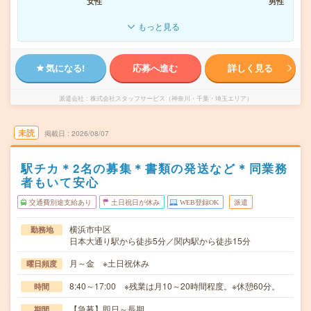
女性
男性
もっと見る
気になる!
応募へ進む
詳しく見る
派遣会社
株式会社スタッフサービス（神奈川・千葉・埼玉エリア）
未読
掲載日
2026/08/07
駅チカ＊2名の募集＊書類の発送など＊同業務
者もいて安心
交通費別途支給あり
土日祝日が休み
WEB登録OK
派遣
横浜市中区
勤務地
日本大通り駅から徒歩5分／関内駅から徒歩15分
月～金 ※土日祝休み
曜日頻度
8:40～17:00 ※残業は月10～20時間程度。※休憩60分。
時間
【急募】即日～長期
期間