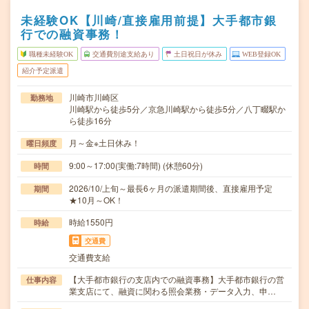
未経験OK【川崎/直接雇用前提】大手都市銀
行での融資事務！
職種未経験OK
交通費別途支給あり
土日祝日が休み
WEB登録OK
紹介予定派遣
川崎市川崎区
勤務地
川崎駅から徒歩5分／京急川崎駅から徒歩5分／八丁畷駅か
ら徒歩16分
月～金※土日休み！
曜日頻度
9:00～17:00(実働:7時間) (休憩60分)
時間
2026/10/上旬～最長6ヶ月の派遣期間後、直接雇用予定
期間
★10月～OK！
時給1550円
時給
交通費
交通費支給
【大手都市銀行の支店内での融資事務】大手都市銀行の営
仕事内容
業支店にて、融資に関わる照会業務・データ入力、申…