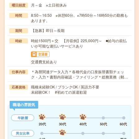
月～金 ※土日祝休み
曜日頻度
8:50～16:50 ※休憩60分。※7時50分～16時50分の勤務も
時間
あります。
【急募】即日～長期
期間
時給1500円＋交 【月収例】225,000円～ ■給与の前払
時給
いが可能な速払いサービスあり
交通費
交通費支給あり
＊為替関連データ入力＊各種代金の口座振替書類チェッ
仕事内容
ク・入力＊書類内容確認・ファイリング＊総務業務（郵…
職種未経験OK / ブランクOK / 英語力不要
応募資格
未経験OK！ #初めての派遣歓迎
職場の雰囲気
年齢層
20代
30代
40代
50代
60代
男女比率