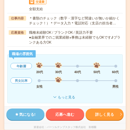
交通費
全額支給
＊書類のチェック（数字・漢字など間違いが無いか細かく
仕事内容
チェック！）＊データ入力＊電話対応（支店の担当者…
職種未経験OK / ブランクOK / 英語力不要
応募資格
●金融業界でのご就業経験※事務は未経験でもOKです♪ブラ
ンクある方OK
職場の雰囲気
年齢層
20代
30代
40代
50代
60代
男女比率
女性
男性
もっと見る
気になる!
応募へ進む
詳しく見る
派遣会社
パーソルテンプスタッフ株式会社 首都圏