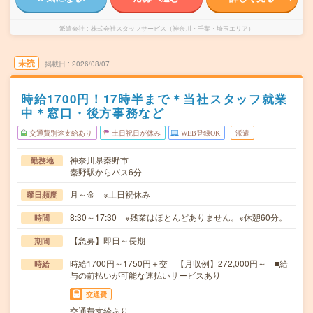
派遣会社
株式会社スタッフサービス（神奈川・千葉・埼玉エリア）
未読
掲載日
2026/08/07
時給1700円！17時半まで＊当社スタッフ就業
中＊窓口・後方事務など
交通費別途支給あり
土日祝日が休み
WEB登録OK
派遣
神奈川県秦野市
勤務地
秦野駅からバス6分
月～金 ※土日祝休み
曜日頻度
8:30～17:30 ※残業はほとんどありません。※休憩60分。
時間
【急募】即日～長期
期間
時給1700円～1750円＋交 【月収例】272,000円～ ■給
時給
与の前払いが可能な速払いサービスあり
交通費
交通費支給あり