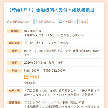
【時給UP！】金融機関の受付＊経験者歓迎
交通費別途支給あり
土日祝日が休み
WEB登録OK
派遣
神奈川県平塚市
勤務地
平塚駅から民間バス5分／伊勢原駅から車20分
月～金（週5日） ※＜土日祝休み＞
曜日頻度
08:45～17:00(実働7時間15分 休憩1時間)※窓口は9-15時
時間
まで
2026年09月上旬～長期 ※9月～！
期間
時給1600円 月収例 232,000円
時給
交通費
全額支給
＊窓口業務（入金、納税、住所変更など）＊後方事務（サ
仕事内容
ポートになります！）＊そのほか庶務業務～入社時研…
ブランクOK / パソコンスキル不要 / 英語力不要
応募資格
◇金融機関でのご就業経験のある方～ブランクある方もま