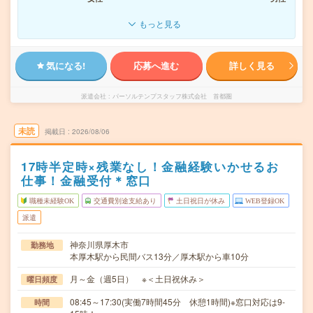
もっと見る
気になる!
応募へ進む
詳しく見る
派遣会社
パーソルテンプスタッフ株式会社 首都圏
未読
掲載日
2026/08/06
17時半定時×残業なし！金融経験いかせるお
仕事！金融受付＊窓口
職種未経験OK
交通費別途支給あり
土日祝日が休み
WEB登録OK
派遣
神奈川県厚木市
勤務地
本厚木駅から民間バス13分／厚木駅から車10分
月～金（週5日） ※＜土日祝休み＞
曜日頻度
08:45～17:30(実働7時間45分 休憩1時間)※窓口対応は9-
時間