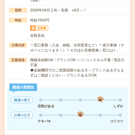
15時！
2026年09月上旬～長期 ※9月～！
期間
時給1600円
時給
交通費
全額支給
＊窓口業務（入金、納税、住所変更など）＊後方事務（サ
仕事内容
ポートになります！）＊そのほか庶務業務～窓口は1…
職種未経験OK / ブランクOK / パソコンスキル不要 / 英語力
応募資格
不要
◆金融機関でのご就業経験のある方～ブランクある方もま
ずはご相談ください～ブランクある方OK
職場の雰囲気
職場の様子
活気がある
しずか
仕事の仕方
テキパキ
コツコツ