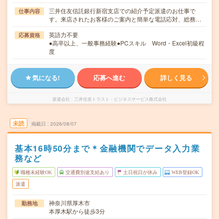
三井住友信託銀行新宿支店での紹介予定派遣のお仕事で
仕事内容
す。来店されたお客様のご案内と簡単な電話応対、総務…
英語力不要
応募資格
●高卒以上、一般事務経験●PCスキル Word・Excel初級程
度
気になる!
応募へ進む
詳しく見る
派遣会社
三井住友トラスト・ビジネスサービス株式会社
未読
掲載日
2026/08/07
基本16時50分まで＊金融機関でデータ入力業
務など
職種未経験OK
交通費別途支給あり
土日祝日が休み
WEB登録OK
派遣
神奈川県厚木市
勤務地
本厚木駅から徒歩3分