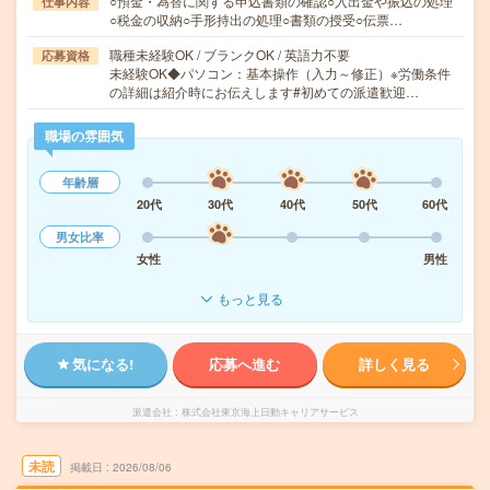
○預金・為替に関する申込書類の確認○入出金や振込の処理
仕事内容
○税金の収納○手形持出の処理○書類の授受○伝票…
職種未経験OK / ブランクOK / 英語力不要
応募資格
未経験OK◆パソコン：基本操作（入力～修正）※労働条件
の詳細は紹介時にお伝えします#初めての派遣歓迎…
職場の雰囲気
年齢層
20代
30代
40代
50代
60代
男女比率
女性
男性
もっと見る
気になる!
応募へ進む
詳しく見る
派遣会社
株式会社東京海上日動キャリアサービス
未読
掲載日
2026/08/06