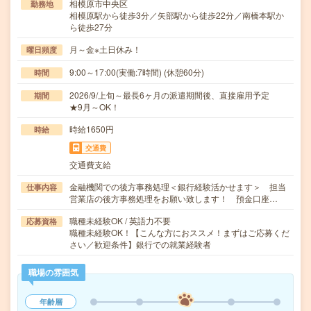
相模原市中央区
勤務地
相模原駅から徒歩3分／矢部駅から徒歩22分／南橋本駅か
ら徒歩27分
月～金※土日休み！
曜日頻度
9:00～17:00(実働:7時間) (休憩60分)
時間
2026/9/上旬～最長6ヶ月の派遣期間後、直接雇用予定
期間
★9月～OK！
時給1650円
時給
交通費
交通費支給
金融機関での後方事務処理＜銀行経験活かせます＞ 担当
仕事内容
営業店の後方事務処理をお願い致します！ 預金口座…
職種未経験OK / 英語力不要
応募資格
職種未経験OK！【こんな方におススメ！まずはご応募くだ
さい／歓迎条件】銀行での就業経験者
職場の雰囲気
年齢層