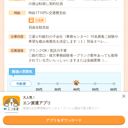
の後は転籍し契約社員
時給1710円+交通費支給
時給
交通費
別途全額支給
三菱ＵFJ銀行の子会社《事務センター》10名募集ご経験や
仕事内容
希望を鑑み推薦先を決定します（１）預金オペレ…
ブランクOK / 英語力不要
応募資格
〇銀行窓口・後方事務経験者---ブランク数年あっても復帰
されている方いらっしゃいますまたは金融業務（…
職場の雰囲気
年齢層
20代
30代
40代
50代
60代
大人気！
男女比率
エン派遣アプリ
女性
男性
派遣のお仕事情報がたくさん！プッシュ通知で受け取ろう！
もっと見る
アプリをダウンロード