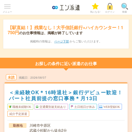
メニュー
気になる!
ログイン
検索
【駅直結！】残業なし！大手信託銀行×ハイカウンター！1
750円
のお仕事情報は、掲載が終了しています
掲載時の情報は、
ページ下部
からご覧いただけます。
お探しの条件に近い派遣のお仕事
未読
掲載日
2026/08/07
＜未経験OK＊16時退社＞銀行デビュー歓迎！
パート社員前提の窓口事務＊月13日
職種未経験OK
交通費別途支給あり
土日祝日が休み
WEB登録OK
紹介予定派遣
川崎市中原区
勤務地
武蔵小杉駅から徒歩2分