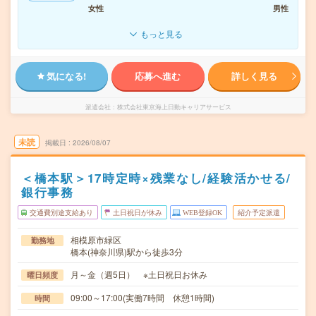
女性
男性
もっと見る
気になる!
応募へ進む
詳しく見る
派遣会社
株式会社東京海上日動キャリアサービス
未読
掲載日
2026/08/07
＜橋本駅＞17時定時×残業なし/経験活かせる/
銀行事務
交通費別途支給あり
土日祝日が休み
WEB登録OK
紹介予定派遣
相模原市緑区
勤務地
橋本(神奈川県)駅から徒歩3分
月～金（週5日） ※土日祝日お休み
曜日頻度
09:00～17:00(実働7時間 休憩1時間)
時間