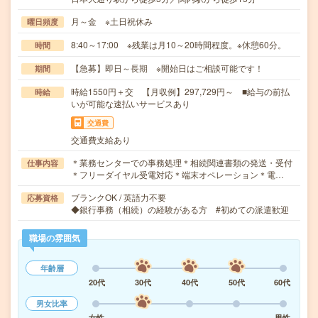
月～金 ※土日祝休み
曜日頻度
8:40～17:00 ※残業は月10～20時間程度。※休憩60分。
時間
【急募】即日～長期 ※開始日はご相談可能です！
期間
時給1550円＋交 【月収例】297,729円～ ■給与の前払
時給
いが可能な速払いサービスあり
交通費
交通費支給あり
＊業務センターでの事務処理＊相続関連書類の発送・受付
仕事内容
＊フリーダイヤル受電対応＊端末オペレーション＊電…
ブランクOK / 英語力不要
応募資格
◆銀行事務（相続）の経験がある方 #初めての派遣歓迎
職場の雰囲気
年齢層
20代
30代
40代
50代
60代
男女比率
女性
男性