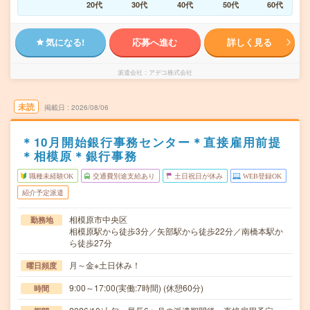
20代
30代
40代
50代
60代
気になる!
応募へ進む
詳しく見る
派遣会社
アデコ株式会社
未読
掲載日
2026/08/06
＊10月開始銀行事務センター＊直接雇用前提
＊相模原＊銀行事務
職種未経験OK
交通費別途支給あり
土日祝日が休み
WEB登録OK
紹介予定派遣
相模原市中央区
勤務地
相模原駅から徒歩3分／矢部駅から徒歩22分／南橋本駅か
ら徒歩27分
月～金※土日休み！
曜日頻度
9:00～17:00(実働:7時間) (休憩60分)
時間