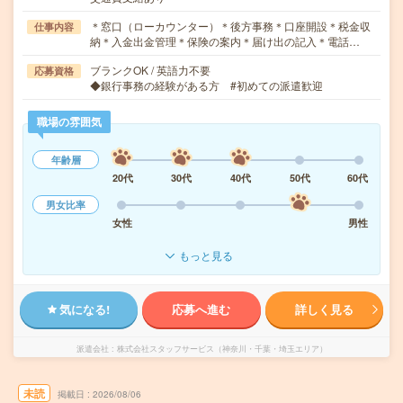
＊窓口（ローカウンター）＊後方事務＊口座開設＊税金収
仕事内容
納＊入金出金管理＊保険の案内＊届け出の記入＊電話…
ブランクOK / 英語力不要
応募資格
◆銀行事務の経験がある方 #初めての派遣歓迎
職場の雰囲気
年齢層
20代
30代
40代
50代
60代
男女比率
女性
男性
もっと見る
気になる!
応募へ進む
詳しく見る
派遣会社
株式会社スタッフサービス（神奈川・千葉・埼玉エリア）
未読
掲載日
2026/08/06