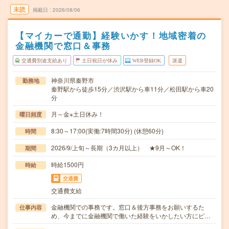
未読
掲載日
2026/08/06
【マイカーで通勤】経験いかす！地域密着の
金融機関で窓口＆事務
交通費別途支給あり
土日祝日が休み
WEB登録OK
派遣
神奈川県秦野市
勤務地
秦野駅から徒歩15分／渋沢駅から車11分／松田駅から車20
分
月～金※土日休み！
曜日頻度
8:30～17:00(実働:7時間30分) (休憩60分)
時間
2026/9/上旬～長期（3カ月以上） ★9月～OK！
期間
時給1500円
時給
交通費
交通費支給
金融機関での事務です。窓口＆後方事務をお願いするた
仕事内容
め、今までに金融機関で働いた経験をいかしたい方にピ…