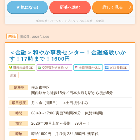
気になる!
応募へ進む
詳しく見る
派遣会社
パーソルテンプスタッフ株式会社 首都圏
未読
掲載日
2026/08/06
＜金融＞和やか事務センター！金融経験いか
す！17時まで！1600円
職種未経験OK
交通費別途支給あり
土日祝日が休み
WEB登録OK
派遣
横浜市中区
勤務地
関内駅から徒歩15分／日本大通り駅から徒歩5分
月～金（週5日） ※土日祝やすみ
曜日頻度
08:40～17:00(実働7時間20分 休憩1時間)
時間
2026年09月上旬～長期 ※9月～！
期間
時給1600円 月収例 234,560円+残業代
時給