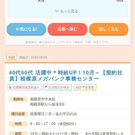
もっと見る
気になる!
応募へ進む
詳しく見る
派遣会社
株式会社スタッフサービス（神奈川・千葉・埼玉エリア）
未読
掲載日
2026/08/06
40代50代 活躍中＊時給UP！10月～【契約社
員】相模原メガバンク事務センター
交通費別途支給あり
土日祝日が休み
紹介予定派遣
相模原市中央区
勤務地
相模原駅から徒歩3分
就業曜日／月～金の平日のみ
曜日頻度
9：00～17：00（休憩60分）
時間
10月～開始または11月～開始 6カ月間は派遣契約＞そ
期間