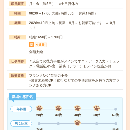
月～金（週5日） ※土日祝休み
曜日頻度
08:30～17:00(実働7時間30分 休憩1時間)
時間
2026年10月上旬～長期 9月～も就業可能です ※10月
期間
～！
時給1650円～1700円
時給
交通費
全額支給
＊支店での後方事務がメインです＊・データ入力・チェッ
仕事内容
ク・電話応対※窓口業務（テラー）もメイン担当がお…
ブランクOK / 英語力不要
応募資格
※業界未経験OK！銀行などでの事務経験をお持ちの方ブラ
ンクある方OK
職場の雰囲気
年齢層
20代
30代
40代
50代
60代
男女比率
女性
男性