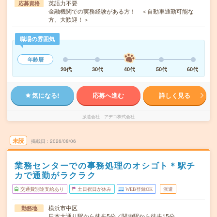
英語力不要
応募資格
金融機関での実務経験がある方！ ＜自動車通勤可能な
方、大歓迎！＞
職場の雰囲気
年齢層
20代
30代
40代
50代
60代
気になる!
応募へ進む
詳しく見る
派遣会社
アデコ株式会社
未読
掲載日
2026/08/06
業務センターでの事務処理のオシゴト＊駅チ
カで通勤がラクラク
交通費別途支給あり
土日祝日が休み
WEB登録OK
派遣
横浜市中区
勤務地
日本大通り駅から徒歩5分／関内駅から徒歩15分