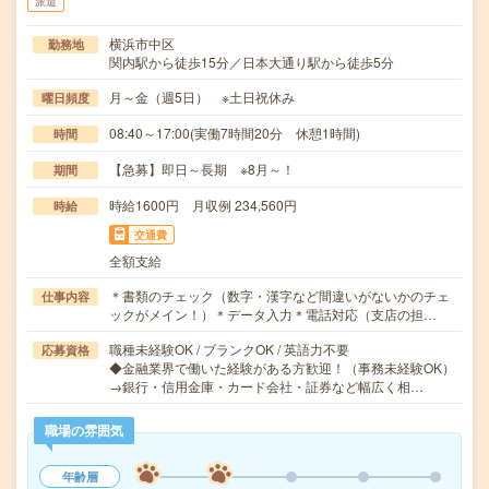
派遣
横浜市中区
勤務地
関内駅から徒歩15分／日本大通り駅から徒歩5分
月～金（週5日） ※土日祝休み
曜日頻度
08:40～17:00(実働7時間20分 休憩1時間)
時間
【急募】即日～長期 ※8月～！
期間
時給1600円 月収例 234,560円
時給
交通費
全額支給
＊書類のチェック（数字・漢字など間違いがないかのチェ
仕事内容
ックがメイン！）＊データ入力＊電話対応（支店の担…
職種未経験OK / ブランクOK / 英語力不要
応募資格
◆金融業界で働いた経験がある方歓迎！（事務未経験OK）
→銀行・信用金庫・カード会社・証券など幅広く相…
職場の雰囲気
年齢層