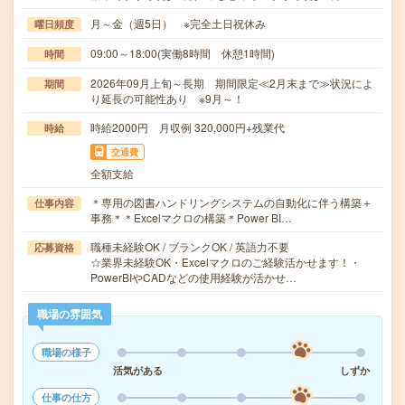
月～金（週5日） ※完全土日祝休み
曜日頻度
09:00～18:00(実働8時間 休憩1時間)
時間
2026年09月上旬～長期 期間限定≪2月末まで≫状況によ
期間
り延長の可能性あり ※9月～！
時給2000円 月収例 320,000円+残業代
時給
交通費
全額支給
＊専用の図書ハンドリングシステムの自動化に伴う構築＋
仕事内容
事務＊＊Excelマクロの構築＊Power BI…
職種未経験OK / ブランクOK / 英語力不要
応募資格
☆業界未経験OK・Excelマクロのご経験活かせます！・
PowerBIやCADなどの使用経験が活かせ…
職場の雰囲気
職場の様子
活気がある
しずか
仕事の仕方