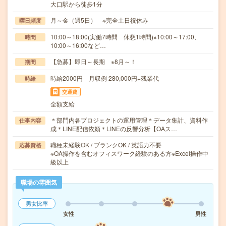
大口駅から徒歩1分
月～金（週5日） ※完全土日祝休み
曜日頻度
10:00～18:00(実働7時間 休憩1時間)※10:00～17:00、
時間
10:00～16:00など…
【急募】即日～長期 ※8月～！
期間
時給2000円 月収例 280,000円+残業代
時給
交通費
全額支給
＊部門内各プロジェクトの運用管理＊データ集計、資料作
仕事内容
成＊LINE配信依頼＊LINEの反響分析【OAス…
職種未経験OK / ブランクOK / 英語力不要
応募資格
※OA操作を含むオフィスワーク経験のある方※Excel操作中
級以上
職場の雰囲気
男女比率
女性
男性