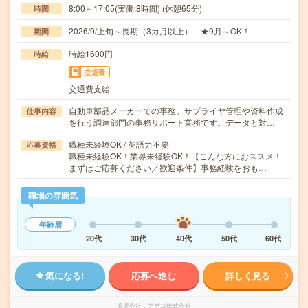
8:00～17:05(実働:8時間) (休憩65分)
時間
2026/9/上旬～長期（3カ月以上） ★9月～OK！
期間
時給1600円
時給
交通費
交通費支給
自動車部品メーカーでの事務。サプライヤ管理や資料作成
仕事内容
を行う調達部門の事務サポート業務です。データと対…
職種未経験OK / 英語力不要
応募資格
職種未経験OK！業界未経験OK！【こんな方におススメ！
まずはご応募ください／歓迎条件】事務経験をおも…
職場の雰囲気
年齢層
20代
30代
40代
50代
60代
気になる!
応募へ進む
詳しく見る
派遣会社
アデコ株式会社