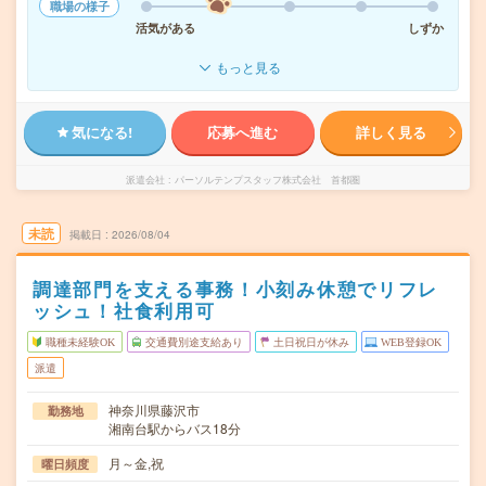
職場の様子
活気がある
しずか
もっと見る
気になる!
応募へ進む
詳しく見る
派遣会社
パーソルテンプスタッフ株式会社 首都圏
未読
掲載日
2026/08/04
調達部門を支える事務！小刻み休憩でリフレ
ッシュ！社食利用可
職種未経験OK
交通費別途支給あり
土日祝日が休み
WEB登録OK
派遣
神奈川県藤沢市
勤務地
湘南台駅からバス18分
月～金,祝
曜日頻度