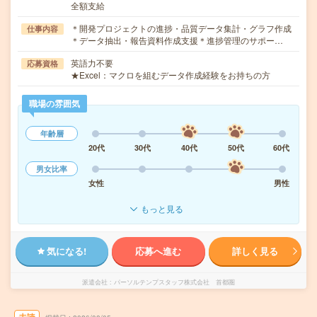
全額支給
＊開発プロジェクトの進捗・品質データ集計・グラフ作成
仕事内容
＊データ抽出・報告資料作成支援＊進捗管理のサポー…
英語力不要
応募資格
★Excel：マクロを組むデータ作成経験をお持ちの方
職場の雰囲気
年齢層
20代
30代
40代
50代
60代
男女比率
女性
男性
もっと見る
気になる!
応募へ進む
詳しく見る
派遣会社
パーソルテンプスタッフ株式会社 首都圏