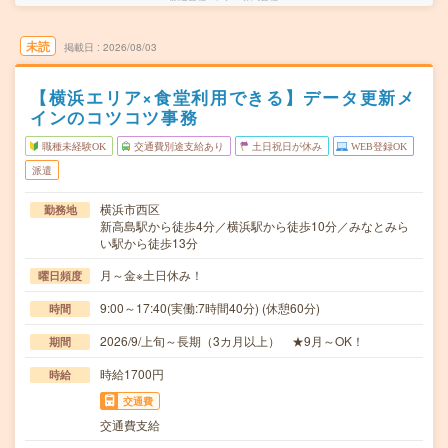
未読
掲載日
2026/08/03
【横浜エリア×食堂利用できる】データ更新メ
インのコツコツ事務
職種未経験OK
交通費別途支給あり
土日祝日が休み
WEB登録OK
派遣
横浜市西区
勤務地
新高島駅から徒歩4分／横浜駅から徒歩10分／みなとみら
い駅から徒歩13分
月～金※土日休み！
曜日頻度
9:00～17:40(実働:7時間40分) (休憩60分)
時間
2026/9/上旬～長期（3カ月以上） ★9月～OK！
期間
時給1700円
時給
交通費
交通費支給