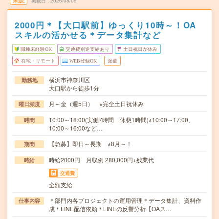
未読
掲載日
2026/08/05
2000円＊【大口駅前】ゆっくり10時～！OA
スキルの活かせる＊データ集計など
職種未経験OK
交通費別途支給あり
土日祝日が休み
在宅・リモート
WEB登録OK
派遣
横浜市神奈川区
勤務地
大口駅から徒歩1分
月～金（週5日） ※完全土日祝休み
曜日頻度
10:00～18:00(実働7時間 休憩1時間)※10:00～17:00、
時間
10:00～16:00など…
【急募】即日～長期 ※8月～！
期間
時給2000円 月収例 280,000円+残業代
時給
交通費
全額支給
＊部門内各プロジェクトの運用管理＊データ集計、資料作
仕事内容
成＊LINE配信依頼＊LINEの反響分析【OAス…