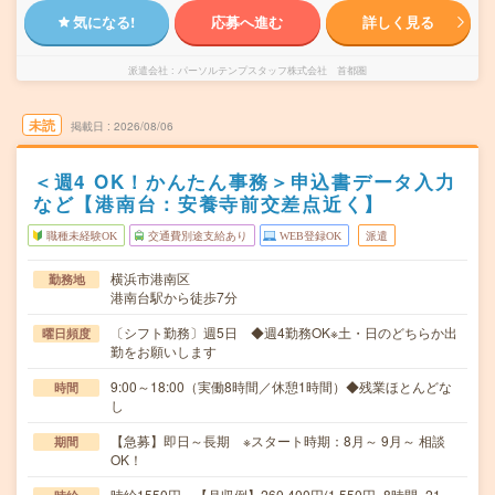
気になる!
応募へ進む
詳しく見る
派遣会社
パーソルテンプスタッフ株式会社 首都圏
未読
掲載日
2026/08/06
＜週4 OK！かんたん事務＞申込書データ入力
など【港南台：安養寺前交差点近く】
職種未経験OK
交通費別途支給あり
WEB登録OK
派遣
横浜市港南区
勤務地
港南台駅から徒歩7分
〔シフト勤務〕週5日 ◆週4勤務OK※土・日のどちらか出
曜日頻度
勤をお願いします
9:00～18:00（実働8時間／休憩1時間）◆残業ほとんどな
時間
し
【急募】即日～長期 ※スタート時期：8月～ 9月～ 相談
期間
OK！
時給1550円 【月収例】260,400円(1,550円×8時間×21