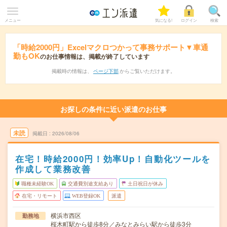
メニュー
気になる!
ログイン
検索
「時給2000円」Excelマクロつかって事務サポート▼車通
勤もOK
のお仕事情報は、掲載が終了しています
掲載時の情報は、
ページ下部
からご覧いただけます。
お探しの条件に近い派遣のお仕事
未読
掲載日
2026/08/06
在宅！時給2000円！効率Up！自動化ツールを
作成して業務改善
職種未経験OK
交通費別途支給あり
土日祝日が休み
在宅・リモート
WEB登録OK
派遣
横浜市西区
勤務地
桜木町駅から徒歩8分／みなとみらい駅から徒歩3分