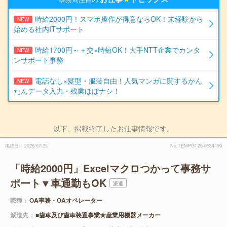
時給2000円！スマホ操作が得意ならOK！未経験から
NEW
始める社内ITサポート
時給1700円～＋交×時短OK！大手NTT企業でカンタ
NEW
ンサポート事務
電話なし×髪型・服装自由！人気マンガに関するかん
NEW
たんデータ入力・残業ほぼナシ！
以下、掲載終了したお仕事情報です。
掲載日
2026/07/25
No.TEMPGT26-0534459
「時給2000円」Excelマクロつかって事務サ
ポート▼車通勤もOK
派遣
職種
OA事務・OAオペレーター
派遣先
■歯車及び歯車装置事業★産業用機器メーカー