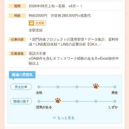
2026年09月上旬～長期 ※9月～！
期間
時給2000円 月収例 280,000円+残業代
時給
交通費
全額支給
＊部門内各プロジェクトの運用管理＊データ集計、資料作
仕事内容
成＊LINE配信依頼＊LINEの反響分析【OAス…
英語力不要
応募資格
※OA操作を含むオフィスワーク経験のある方※Excel操作中
級以上
職場の雰囲気
男女比率
女性
男性
職場の様子
活気がある
しずか
もっと見る