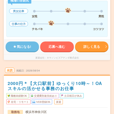
職場の雰囲気
男女比率
女性
男性
仕事の仕方
テキパキ
コツコツ
気になる!
応募へ進む
詳しく見る
派遣会社
キヤノンビズアテンダ株式会社
未読
掲載日
2026/08/04
2000円＊【大口駅前】ゆっくり10時～！OA
スキルの活かせる事務のお仕事
職種未経験OK
交通費別途支給あり
土日祝日が休み
在宅・リモート
WEB登録OK
派遣
横浜市神奈川区
勤務地