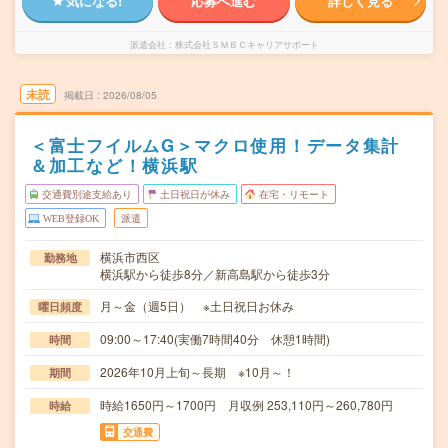
気になる!
応募へ進む
詳しく見る
派遣会社
株式会社ＳＭＢＣキャリアサポート
未読
掲載日
2026/08/05
＜富士フイルムG＞マクロ使用！データ集計
＆加工など！横浜駅
交通費別途支給あり
土日祝日が休み
在宅・リモート
WEB登録OK
派遣
横浜市西区
勤務地
横浜駅から徒歩8分／新高島駅から徒歩3分
月～金（週5日） ※土日祝日お休み
曜日頻度
09:00～17:40(実働7時間40分 休憩1時間)
時間
2026年10月上旬～長期 ※10月～！
期間
時給1650円～1700円 月収例 253,110円～260,780円
時給
交通費