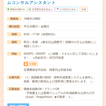
ムコンサルアシスタント
職種未経験OK
交通費別途支給あり
土日祝日が休み
派遣
川崎市川崎区
勤務地
平日月曜日～金曜日
曜日頻度
9:00～17:30（休憩60分）
時間
即日～長期 ※着任日は調整可！現職中の方もお気軽にご
期間
相談ください
2000円～3000円 ※ご経験・スキルに応じて決定いたしま
時給
す！ ※月給30万～45万円程度
交通費
交通費規定内支給、残業代は別途支給
（1）画面帳票の取得・資料作成業務システムを操作し、
仕事内容
画面・帳票の取得および資料用に整形を行います。（…
職種未経験OK / ブランクOK
応募資格
・手順書または業務マニュアルの作成経験をお持ちの方
（Excel・PowerPoint）★IT業界・コ…