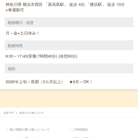
神奈川県 横浜市西区 「新高島駅」 徒歩 4分,「横浜駅」 徒歩 10分
※車通勤可
勤務曜日・頻度
月～金※土日休み！
勤務時間
9:00～17:40(実働:7時間40分) (休憩60分)
期間
2026/9/上旬～長期（3カ月以上） ★9月～OK！
派遣TOP
派遣のお仕事をさがす
個人情報の取り扱いについて
ご利用規約