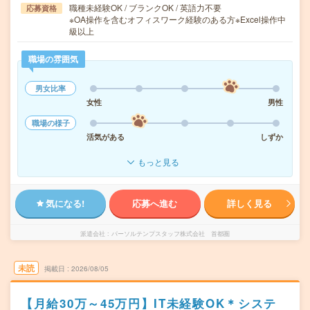
職種未経験OK / ブランクOK / 英語力不要
応募資格
※OA操作を含むオフィスワーク経験のある方※Excel操作中
級以上
職場の雰囲気
男女比率
女性
男性
職場の様子
活気がある
しずか
もっと見る
気になる!
応募へ進む
詳しく見る
派遣会社
パーソルテンプスタッフ株式会社 首都圏
未読
掲載日
2026/08/05
【月給30万～45万円】IT未経験OK＊システ