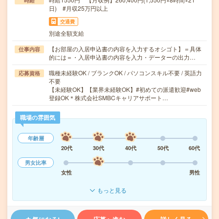
時給
日) #月収25万円以上
交通費
別途全額支給
【お部屋の入居申込書の内容を入力するオシゴト】＝具体
仕事内容
的には＝・入居申込書の内容を入力・データーの出力…
職種未経験OK / ブランクOK / パソコンスキル不要 / 英語力
応募資格
不要
【未経験OK】【業界未経験OK】#初めての派遣歓迎#web
登録OK＊株式会社SMBCキャリアサポート…
職場の雰囲気
年齢層
20代
30代
40代
50代
60代
男女比率
女性
男性
もっと見る