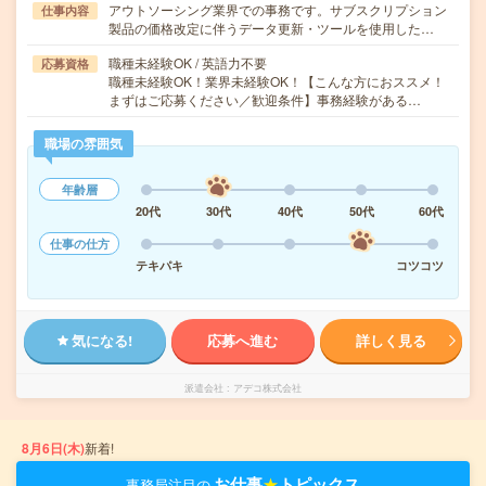
アウトソーシング業界での事務です。サブスクリプション
仕事内容
製品の価格改定に伴うデータ更新・ツールを使用した…
職種未経験OK / 英語力不要
応募資格
職種未経験OK！業界未経験OK！【こんな方におススメ！
まずはご応募ください／歓迎条件】事務経験がある…
職場の雰囲気
年齢層
20代
30代
40代
50代
60代
仕事の仕方
テキパキ
コツコツ
気になる!
応募へ進む
詳しく見る
派遣会社
アデコ株式会社
8月6日(木)
新着!
お仕事
★
トピックス
事務局注目の