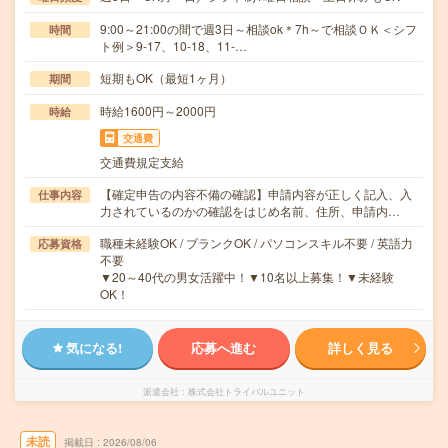
9:00～21:00の間で週3日～相談ok＊7h～で相談ＯＫ＜シフ
時間
ト例＞9-17、10-18、11-…
短期もOK（最短1ヶ月）
期間
時給1600円～2000円
時給
交通費
交通費規定支給
【確定申告の内容不備の確認】申請内容が正しく記入、入
仕事内容
力されているのかの確認をはじめ名前、住所、申請内…
職種未経験OK / ブランクOK / パソコンスキル不要 / 英語力
応募資格
不要
▼20～40代の男女活躍中！▼10名以上募集！▼未経験
OK！
気になる!
応募へ進む
詳しく見る
派遣会社
株式会社トライバルユニット
未読
掲載日
2026/08/06