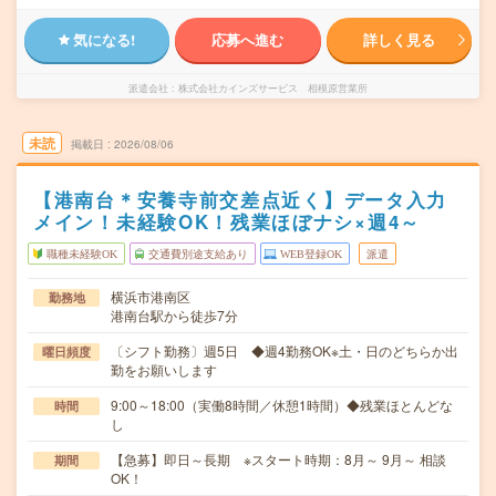
気になる!
応募へ進む
詳しく見る
派遣会社
株式会社カインズサービス 相模原営業所
未読
掲載日
2026/08/06
【港南台＊安養寺前交差点近く】データ入力
メイン！未経験OK！残業ほぼナシ×週4～
職種未経験OK
交通費別途支給あり
WEB登録OK
派遣
横浜市港南区
勤務地
港南台駅から徒歩7分
〔シフト勤務〕週5日 ◆週4勤務OK※土・日のどちらか出
曜日頻度
勤をお願いします
9:00～18:00（実働8時間／休憩1時間）◆残業ほとんどな
時間
し
【急募】即日～長期 ※スタート時期：8月～ 9月～ 相談
期間
OK！