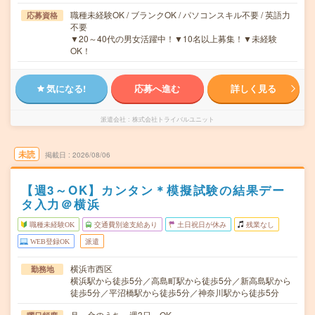
職種未経験OK / ブランクOK / パソコンスキル不要 / 英語力
応募資格
不要
▼20～40代の男女活躍中！▼10名以上募集！▼未経験
OK！
気になる!
応募へ進む
詳しく見る
派遣会社
株式会社トライバルユニット
未読
掲載日
2026/08/06
【週3～OK】カンタン＊模擬試験の結果デー
タ入力＠横浜
職種未経験OK
交通費別途支給あり
土日祝日が休み
残業なし
WEB登録OK
派遣
横浜市西区
勤務地
横浜駅から徒歩5分／高島町駅から徒歩5分／新高島駅から
徒歩5分／平沼橋駅から徒歩5分／神奈川駅から徒歩5分
月～金のうち、週3日～OK