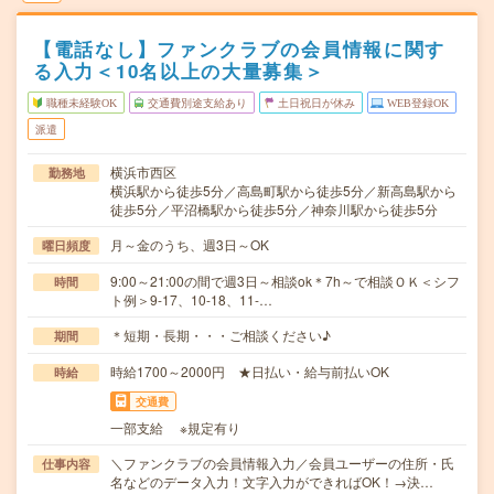
【電話なし】ファンクラブの会員情報に関す
る入力＜10名以上の大量募集＞
職種未経験OK
交通費別途支給あり
土日祝日が休み
WEB登録OK
派遣
横浜市西区
勤務地
横浜駅から徒歩5分／高島町駅から徒歩5分／新高島駅から
徒歩5分／平沼橋駅から徒歩5分／神奈川駅から徒歩5分
月～金のうち、週3日～OK
曜日頻度
9:00～21:00の間で週3日～相談ok＊7h～で相談ＯＫ＜シフ
時間
ト例＞9-17、10-18、11-…
＊短期・長期・・・ご相談ください♪
期間
時給1700～2000円 ★日払い・給与前払いOK
時給
交通費
一部支給 ※規定有り
＼ファンクラブの会員情報入力／会員ユーザーの住所・氏
仕事内容
名などのデータ入力！文字入力ができればOK！→決…