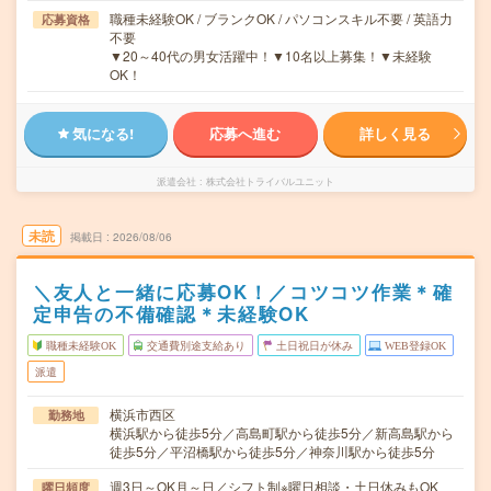
職種未経験OK / ブランクOK / パソコンスキル不要 / 英語力
応募資格
不要
▼20～40代の男女活躍中！▼10名以上募集！▼未経験
OK！
気になる!
応募へ進む
詳しく見る
派遣会社
株式会社トライバルユニット
未読
掲載日
2026/08/06
＼友人と一緒に応募OK！／コツコツ作業＊確
定申告の不備確認＊未経験OK
職種未経験OK
交通費別途支給あり
土日祝日が休み
WEB登録OK
派遣
横浜市西区
勤務地
横浜駅から徒歩5分／高島町駅から徒歩5分／新高島駅から
徒歩5分／平沼橋駅から徒歩5分／神奈川駅から徒歩5分
週3日～OK月～日／シフト制※曜日相談・土日休みもOK
曜日頻度