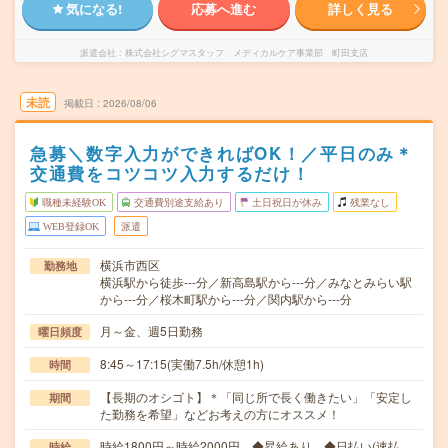
気になる!
応募へ進む
詳しく見る
派遣会社
株式会社シグマスタッフ メディカルケア事業部 町田支店
未読
掲載日
2026/08/06
急募＼数字入力ができればOK！／平日のみ＊
交通費をコツコツ入力するだけ！
職種未経験OK
交通費別途支給あり
土日祝日が休み
残業なし
WEB登録OK
派遣
横浜市西区
勤務地
横浜駅から徒歩---分／新高島駅から---分／みなとみらい駅
から---分／桜木町駅から---分／関内駅から---分
月～金、週5日勤務
曜日頻度
8:45～17:15(実働7.5h/休憩1h)
時間
【長期のオシゴト】＊「同じ所で長く働きたい」「安定し
期間
た勤務を希望」などお考えの方にオススメ！
時給1800円～時給2000円 ◆昇給あり ◆日払い(速払
時給