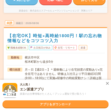
派遣会社
株式会社エスプールヒューマンソリューションズ 関東エリア
未読
掲載日
2026/08/06
【在宅OK】時短×高時給1800円！駅の忘れ物
情報などをコツコツ入力
職種未経験OK
土日祝日が休み
在宅・リモート
派遣
横浜市中区
勤務地
桜木町駅から徒歩5分
月～日【週2日～】＊週稼働により在宅頻度の変動あり※完
曜日頻度
全在宅ではありません。研修は入社日より平日連続3日間
(9:00～18:00)にて実施※研修中の時給変動ナシ！詳細は面
談時にお伝えいたします。
大人気！
エン派遣アプリ
9:00～21:00【1日5時間以上】例）9:00～18:00/10:00～
時間
派遣のお仕事情報がたくさん！プッシュ通知で受け取ろう！
19:00など
即日～短期も長期もOK！すぐ働きたい方も！就業スタート
期間
アプリをダウンロード
日ご相談ください！※単発のお仕事ではありません