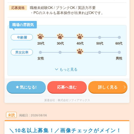
職種未経験OK / ブランクOK / 英語力不要
応募資格
・PCのスキルも基本操作が出来ればOKです。
職場の雰囲気
年齢層
20代
30代
40代
50代
60代
男女比率
女性
男性
もっと見る
気になる!
応募へ進む
詳しく見る
派遣会社
株式会社ソフィアマックス
未読
掲載日
2026/08/06
＼10名以上募集！／画像チェックがメイン！