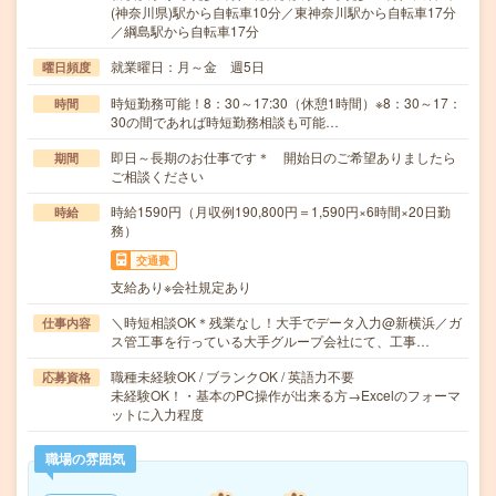
(神奈川県)駅から自転車10分／東神奈川駅から自転車17分
／綱島駅から自転車17分
就業曜日：月～金 週5日
曜日頻度
時短勤務可能！8：30～17:30（休憩1時間）※8：30～17：
時間
30の間であれば時短勤務相談も可能…
即日～長期のお仕事です＊ 開始日のご希望ありましたら
期間
ご相談ください
時給1590円（月収例190,800円＝1,590円×6時間×20日勤
時給
務）
交通費
支給あり※会社規定あり
＼時短相談OK＊残業なし！大手でデータ入力@新横浜／ガ
仕事内容
ス管工事を行っている大手グループ会社にて、工事…
職種未経験OK / ブランクOK / 英語力不要
応募資格
未経験OK！・基本のPC操作が出来る方→Excelのフォーマ
ットに入力程度
職場の雰囲気