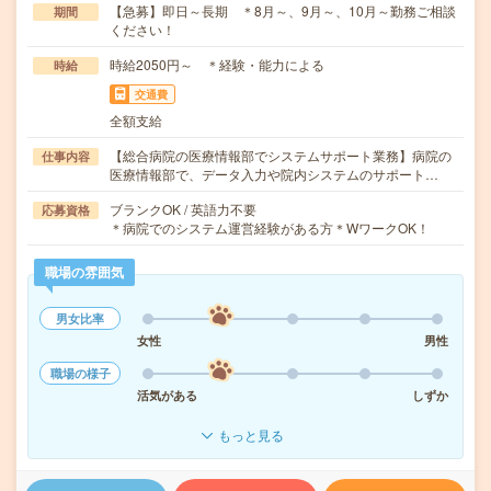
【急募】即日～長期 ＊8月～、9月～、10月～勤務ご相談
期間
ください！
時給2050円～ ＊経験・能力による
時給
交通費
全額支給
【総合病院の医療情報部でシステムサポート業務】病院の
仕事内容
医療情報部で、データ入力や院内システムのサポート…
ブランクOK / 英語力不要
応募資格
＊病院でのシステム運営経験がある方＊WワークOK！
職場の雰囲気
男女比率
女性
男性
職場の様子
活気がある
しずか
もっと見る