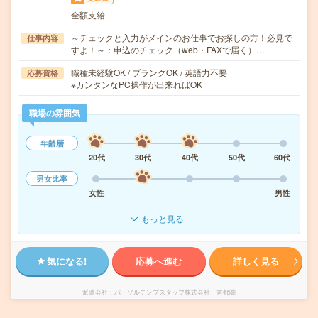
全額支給
～チェックと入力がメインのお仕事でお探しの方！必見で
仕事内容
すよ！～：申込のチェック（web・FAXで届く）…
職種未経験OK / ブランクOK / 英語力不要
応募資格
※カンタンなPC操作が出来ればOK
職場の雰囲気
年齢層
20代
30代
40代
50代
60代
男女比率
女性
男性
もっと見る
気になる!
応募へ進む
詳しく見る
派遣会社
パーソルテンプスタッフ株式会社 首都圏