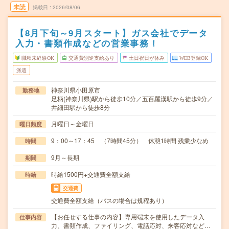
未読
掲載日
2026/08/06
【8月下旬～9月スタート】ガス会社でデータ
入力・書類作成などの営業事務！
職種未経験OK
交通費別途支給あり
土日祝日が休み
WEB登録OK
派遣
神奈川県小田原市
勤務地
足柄(神奈川県)駅から徒歩10分／五百羅漢駅から徒歩9分／
井細田駅から徒歩8分
月曜日～金曜日
曜日頻度
9：00～17：45 （7時間45分） 休憩1時間 残業少なめ
時間
9月～長期
期間
時給1500円+交通費全額支給
時給
交通費
交通費全額支給（バスの場合は規程あり）
【お任せする仕事の内容】専用端末を使用したデータ入
仕事内容
力、書類作成、ファイリング、電話応対、来客応対など…