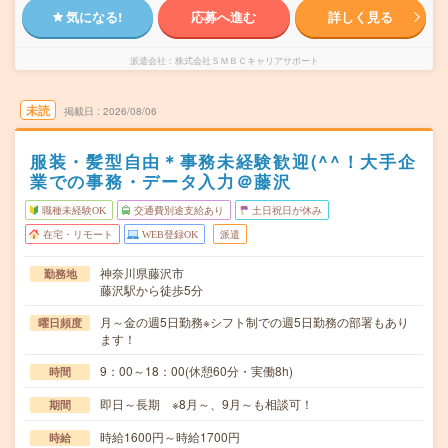
気になる!
応募へ進む
詳しく見る
派遣会社
株式会社ＳＭＢＣキャリアサポート
未読
掲載日
2026/08/06
服装・髪型自由＊事務未経験歓迎(^^！大手企
業での事務・データ入力＠藤沢
職種未経験OK
交通費別途支給あり
土日祝日が休み
在宅・リモート
WEB登録OK
派遣
神奈川県藤沢市
勤務地
藤沢駅から徒歩5分
月～金の週5日勤務※シフト制での週5日勤務の部署もあり
曜日頻度
ます！
9：00～18：00(休憩60分・実働8h)
時間
即日～長期 ※8月～、9月～も相談可！
期間
時給1600円～時給1700円
時給