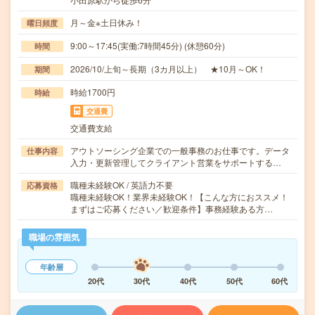
月～金※土日休み！
曜日頻度
9:00～17:45(実働:7時間45分) (休憩60分)
時間
2026/10/上旬～長期（3カ月以上） ★10月～OK！
期間
時給1700円
時給
交通費
交通費支給
アウトソーシング企業での一般事務のお仕事です。データ
仕事内容
入力・更新管理してクライアント営業をサポートする…
職種未経験OK / 英語力不要
応募資格
職種未経験OK！業界未経験OK！【こんな方におススメ！
まずはご応募ください／歓迎条件】事務経験ある方…
職場の雰囲気
年齢層
20代
30代
40代
50代
60代