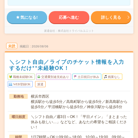
気になる!
応募へ進む
詳しく見る
派遣会社
株式会社トライバルユニット
未読
掲載日
2026/08/06
＼シフト自由／ライブのチケット情報を入力
するだけ**未経験OK！
職種未経験OK
交通費別途支給あり
土日祝日が休み
残業なし
WEB登録OK
派遣
横浜市西区
勤務地
横浜駅から徒歩5分／高島町駅から徒歩5分／新高島駅から
徒歩5分／平沼橋駅から徒歩5分／神奈川駅から徒歩5分
＼シフト自由／週3日～OK！「平日メイン」「まとまった
曜日頻度
休みも欲しい…」などなど、あなたの希望をご相談くださ
い！
1日7時間～OK☆09:00～18:00、10:00～19:00、09:00～
時間