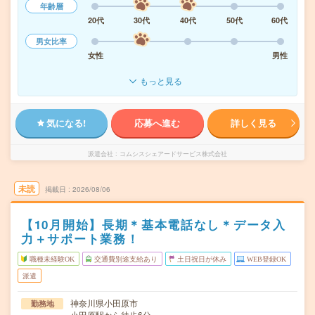
年齢層
20代
30代
40代
50代
60代
男女比率
女性
男性
もっと見る
気になる!
応募へ進む
詳しく見る
派遣会社
コムシスシェアードサービス株式会社
未読
掲載日
2026/08/06
【10月開始】長期＊基本電話なし＊データ入
力＋サポート業務！
職種未経験OK
交通費別途支給あり
土日祝日が休み
WEB登録OK
派遣
神奈川県小田原市
勤務地
小田原駅から徒歩6分