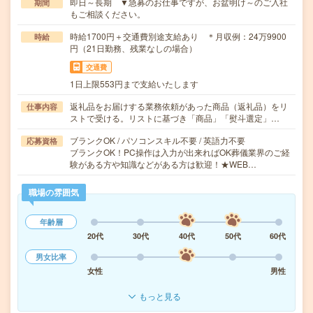
即日～長期 ▼急募のお仕事ですが、お盆明け～のご入社
期間
もご相談ください。
時給1700円＋交通費別途支給あり ＊月収例：24万9900
時給
円（21日勤務、残業なしの場合）
交通費
1日上限553円まで支給いたします
返礼品をお届けする業務依頼があった商品（返礼品）をリ
仕事内容
ストで受ける。リストに基づき「商品」「熨斗選定」…
ブランクOK / パソコンスキル不要 / 英語力不要
応募資格
ブランクOK！PC操作は入力が出来ればOK葬儀業界のご経
験がある方や知識などがある方は歓迎！★WEB…
職場の雰囲気
年齢層
20代
30代
40代
50代
60代
男女比率
女性
男性
もっと見る