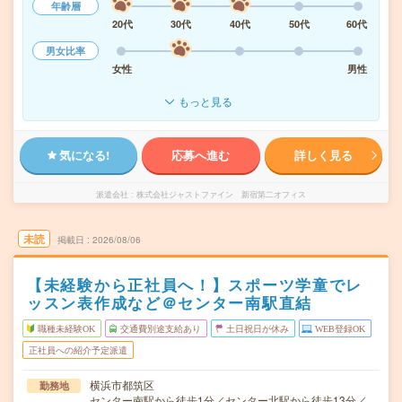
年齢層
20代
30代
40代
50代
60代
男女比率
女性
男性
もっと見る
気になる!
応募へ進む
詳しく見る
派遣会社
株式会社ジャストファイン 新宿第二オフィス
未読
掲載日
2026/08/06
【未経験から正社員へ！】スポーツ学童でレ
ッスン表作成など＠センター南駅直結
職種未経験OK
交通費別途支給あり
土日祝日が休み
WEB登録OK
正社員への紹介予定派遣
横浜市都筑区
勤務地
センター南駅から徒歩1分／センター北駅から徒歩13分／