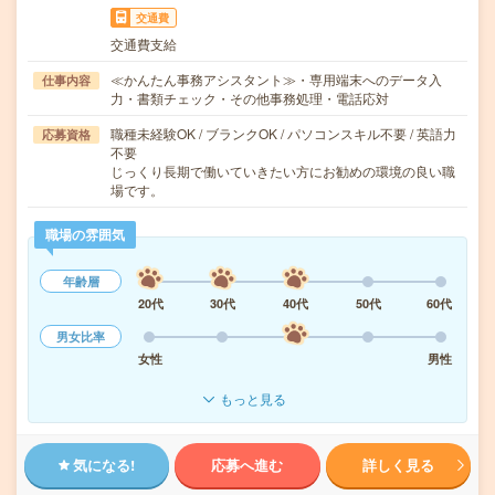
交通費
交通費支給
≪かんたん事務アシスタント≫・専用端末へのデータ入
仕事内容
力・書類チェック・その他事務処理・電話応対
職種未経験OK / ブランクOK / パソコンスキル不要 / 英語力
応募資格
不要
じっくり長期で働いていきたい方にお勧めの環境の良い職
場です。
職場の雰囲気
年齢層
20代
30代
40代
50代
60代
男女比率
女性
男性
もっと見る
気になる!
応募へ進む
詳しく見る