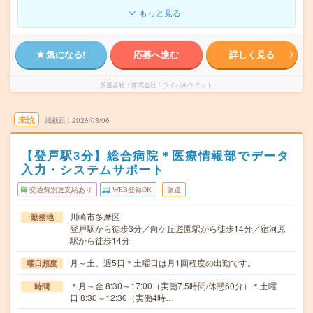
もっと見る
気になる!
応募へ進む
詳しく見る
派遣会社
株式会社トライバルユニット
未読
掲載日
2026/08/06
【登戸駅3分】総合病院＊医療情報部でデータ
入力・システムサポート
交通費別途支給あり
WEB登録OK
派遣
川崎市多摩区
勤務地
登戸駅から徒歩3分／向ケ丘遊園駅から徒歩14分／宿河原
駅から徒歩14分
月～土、週5日＊土曜日は月1回程度の出勤です。
曜日頻度
＊月～金 8:30～17:00（実働7.5時間/休憩60分）＊土曜
時間
日 8:30～12:30（実働4時…