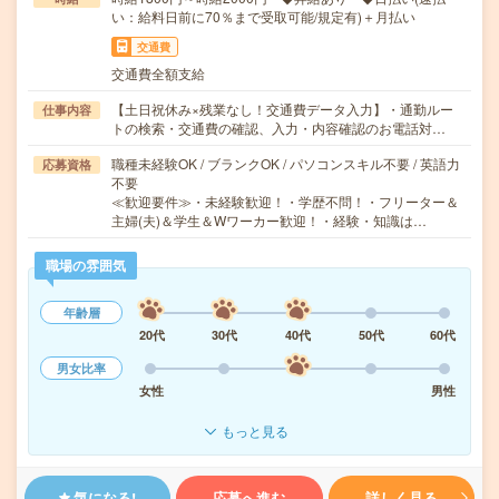
い：給料日前に70％まで受取可能/規定有)＋月払い
交通費
交通費全額支給
【土日祝休み×残業なし！交通費データ入力】・通勤ルー
仕事内容
トの検索・交通費の確認、入力・内容確認のお電話対…
職種未経験OK / ブランクOK / パソコンスキル不要 / 英語力
応募資格
不要
≪歓迎要件≫・未経験歓迎！・学歴不問！・フリーター＆
主婦(夫)＆学生＆Wワーカー歓迎！・経験・知識は…
職場の雰囲気
年齢層
20代
30代
40代
50代
60代
男女比率
女性
男性
もっと見る
気になる!
応募へ進む
詳しく見る