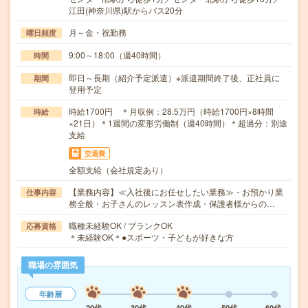
江田(神奈川県)駅からバス20分
月～金・祝勤務
曜日頻度
9:00～18:00（週40時間）
時間
即日～長期（紹介予定派遣）※派遣期間終了後、正社員に
期間
登用予定
時給1700円 ＊月収例：28.5万円（時給1700円×8時間
時給
×21日）＊1週間の変形労働制（週40時間）＊超過分：別途
支給
交通費
全額支給（会社規定あり）
【業務内容】≪入社後にお任せしたい業務≫・お預かり業
仕事内容
務全般・お子さんのレッスン表作成・保護者様からの…
職種未経験OK / ブランクOK
応募資格
＊未経験OK＊●スポーツ・子どもが好きな方
職場の雰囲気
年齢層
20代
30代
40代
50代
60代