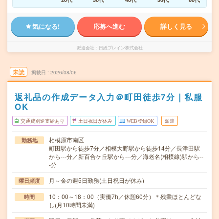
気になる!
応募へ進む
詳しく見る
派遣会社
日総ブレイン株式会社
未読
掲載日
2026/08/06
返礼品の作成データ入力＠町田徒歩7分｜私服
OK
交通費別途支給あり
土日祝日が休み
WEB登録OK
派遣
相模原市南区
勤務地
町田駅から徒歩7分／相模大野駅から徒歩14分／長津田駅
から---分／新百合ケ丘駅から---分／海老名(相模線)駅から--
-分
月～金の週5日勤務(土日祝日が休み)
曜日頻度
10：00～18：00（実働7h／休憩60分）＊残業ほとんどな
時間
し(月10時間未満)