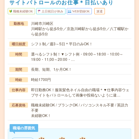
サイトパトロールのお仕事＊日払いあり
職種未経験OK
土日祝日が休み
WEB登録OK
派遣
川崎市川崎区
勤務地
川崎駅から徒歩5分／京急川崎駅から徒歩5分／八丁畷駅か
ら徒歩5分
シフト制／週3～5日＊平日のみOK！
曜日頻度
選べるシフト制！▼シフト例・09:00～18:00・10:00～
時間
19:00・11;00～20:00・…
長期、短期、1か月OK！
期間
時給1700円
時給
即日勤務OK！服装髪色ネイル自由の職場＊▼仕事内容ウェ
仕事内容
ブサイトをパトロールして画像や投稿ないように違…
職種未経験OK / ブランクOK / パソコンスキル不要 / 英語力
応募資格
不要
未経験OK！
職場の雰囲気