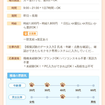
曜日頻度
9:00～21:00＊1日7時間～OK
時間
即日～長期
期間
時給1,600円～時給1,800円 ＊日払いor週払いor月払いか
時給
ら選択OK！
交通費
一部支給 ※規定あり
【模擬試験のデータ入力】氏名・年齢・点数を確認し、確
仕事内容
認ができたらモクモク専用システムに入力していくだ…
職種未経験OK / ブランクOK / パソコンスキル不要 / 英語力
応募資格
不要
＊未経験OK！＊PC入力ができればOK！※高校生は不可
職場の雰囲気
年齢層
20代
30代
40代
50代
60代
男女比率
女性
男性