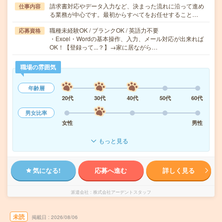
請求書対応やデータ入力など、決まった流れに沿って進め
仕事内容
る業務が中心です。最初からすべてをお任せすること…
職種未経験OK / ブランクOK / 英語力不要
応募資格
・Excel・Wordの基本操作、入力、メール対応が出来れば
OK！【登録って...？】→家に居ながら…
職場の雰囲気
年齢層
20代
30代
40代
50代
60代
男女比率
女性
男性
もっと見る
気になる!
応募へ進む
詳しく見る
派遣会社
株式会社アーデントスタッフ
未読
掲載日
2026/08/06