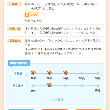
時給1550円 【月収例】260,400円(1,550円×8時間×21
時給
日) #月収25万円以上
交通費
別途全額支給
【お部屋の入居申込書の内容を入力するオシゴト】＝具体
仕事内容
的には＝・入居申込書の内容を入力・データーの出力…
職種未経験OK / ブランクOK / パソコンスキル不要 / 英語力
応募資格
不要
【未経験OK】【業界未経験OK】#初めての派遣歓迎#web
登録OK＊株式会社SMBCキャリアサポート…
職場の雰囲気
年齢層
20代
30代
40代
50代
60代
男女比率
女性
男性
もっと見る