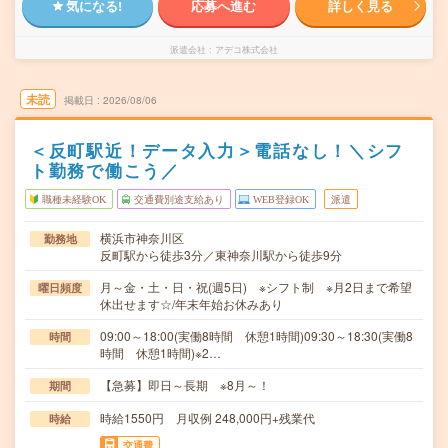
気になる!
応募へ進む
詳しく見る
派遣会社
アデコ株式会社
未読
掲載日
2026/08/06
＜反町駅近！データ入力＞電話なし！＼シフ
ト勤務で働こう／
職種未経験OK
交通費別途支給あり
WEB登録OK
派遣
横浜市神奈川区
勤務地
反町駅から徒歩3分／東神奈川駅から徒歩9分
月～金・土・日・祝(週5日) ※シフト制 ※月2日まで希望
曜日頻度
休出せます☆/年末年始お休みあり
09:00～18:00(実働8時間 休憩1時間)09:30～18:30(実働8
時間
時間 休憩1時間)※2…
【急募】即日～長期 ※8月～！
期間
時給1550円 月収例 248,000円+残業代
時給
交通費