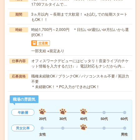
17:00フルタイムで…
3ヵ月以内 ～長期まで大歓迎！ ※お試しでの短期スタート
期間
もOK！！
時給1,700円～2,000円 ＊日払いor週払いor月払いから選
時給
択OK！
交通費
一部支給 ※規定あり
オフィスワークデビューにはピッタリ！音楽ライブのチケ
仕事内容
ット情報を入力するだけ♩♩電話対応もナシだから内…
職種未経験OK / ブランクOK / パソコンスキル不要 / 英語力
応募資格
不要
＊未経験OK！＊PC入力ができればOK！
職場の雰囲気
年齢層
20代
30代
40代
50代
60代
男女比率
女性
男性