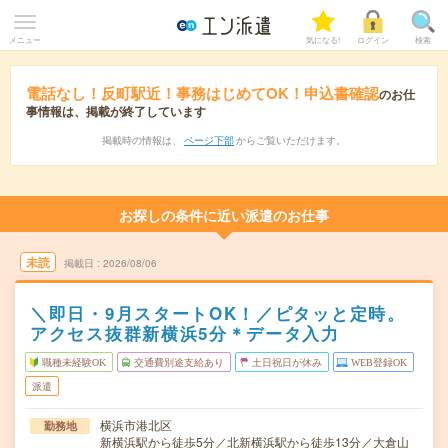
メニュー
気になる!
ログイン
検索
電話なし！反町駅近！事務はじめてOK！申込書確認
のお仕
事情報は、掲載が終了しています
掲載時の情報は、
ページ下部
からご覧いただけます。
お探しの条件に近い派遣のお仕事
未読
掲載日
2026/08/06
＼即日・9月スタートOK！／ピタッと定時。
アクセス抜群新横浜5分＊データ入力
職種未経験OK
交通費別途支給あり
土日祝日が休み
WEB登録OK
派遣
横浜市港北区
勤務地
新横浜駅から徒歩5分／北新横浜駅から徒歩13分／大倉山