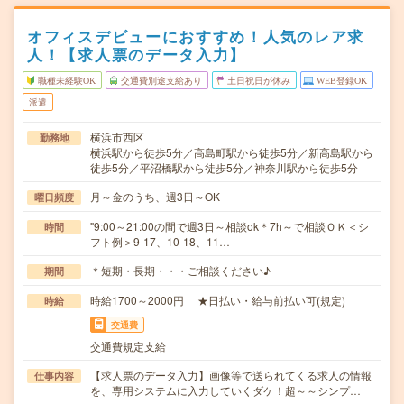
オフィスデビューにおすすめ！人気のレア求
人！【求人票のデータ入力】
職種未経験OK
交通費別途支給あり
土日祝日が休み
WEB登録OK
派遣
横浜市西区
勤務地
横浜駅から徒歩5分／高島町駅から徒歩5分／新高島駅から
徒歩5分／平沼橋駅から徒歩5分／神奈川駅から徒歩5分
月～金のうち、週3日～OK
曜日頻度
"9:00～21:00の間で週3日～相談ok＊7h～で相談ＯＫ＜シ
時間
フト例＞9-17、10-18、11…
＊短期・長期・・・ご相談ください♪
期間
時給1700～2000円 ★日払い・給与前払い可(規定)
時給
交通費
交通費規定支給
【求人票のデータ入力】画像等で送られてくる求人の情報
仕事内容
を、専用システムに入力していくダケ！超～～シンプ…