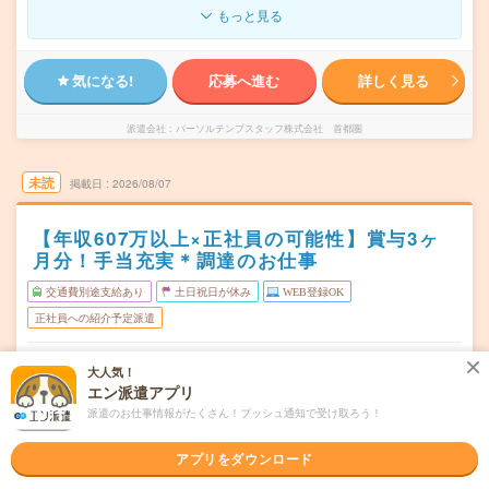
もっと見る
気になる!
応募へ進む
詳しく見る
派遣会社
パーソルテンプスタッフ株式会社 首都圏
未読
掲載日
2026/08/07
【年収607万以上×正社員の可能性】賞与3ヶ
月分！手当充実＊調達のお仕事
交通費別途支給あり
土日祝日が休み
WEB登録OK
正社員への紹介予定派遣
横浜市中区
勤務地
大人気！
関内駅から徒歩5分
エン派遣アプリ
月～金（週5日）
派遣のお仕事情報がたくさん！プッシュ通知で受け取ろう！
曜日頻度
09:00～18:00(実働8時間 休憩1時間)
時間
アプリをダウンロード
【急募】即日～長期 ※8月～！
期間