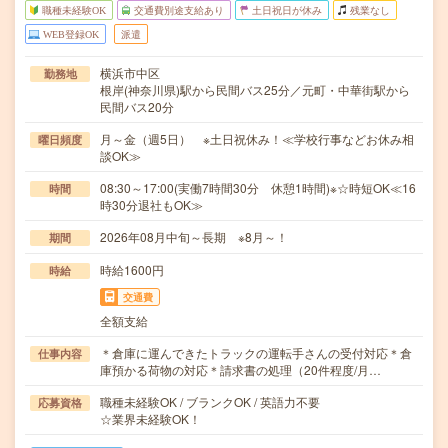
職種未経験OK
交通費別途支給あり
土日祝日が休み
残業なし
WEB登録OK
派遣
横浜市中区
勤務地
根岸(神奈川県)駅から民間バス25分／元町・中華街駅から
民間バス20分
月～金（週5日） ※土日祝休み！≪学校行事などお休み相
曜日頻度
談OK≫
08:30～17:00(実働7時間30分 休憩1時間)※☆時短OK≪16
時間
時30分退社もOK≫
2026年08月中旬～長期 ※8月～！
期間
時給1600円
時給
交通費
全額支給
＊倉庫に運んできたトラックの運転手さんの受付対応＊倉
仕事内容
庫預かる荷物の対応＊請求書の処理（20件程度/月…
職種未経験OK / ブランクOK / 英語力不要
応募資格
☆業界未経験OK！