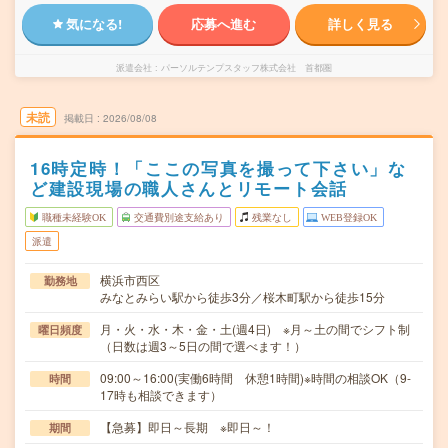
気になる!
応募へ進む
詳しく見る
派遣会社
パーソルテンプスタッフ株式会社 首都圏
未読
掲載日
2026/08/08
16時定時！「ここの写真を撮って下さい」な
ど建設現場の職人さんとリモート会話
職種未経験OK
交通費別途支給あり
残業なし
WEB登録OK
派遣
横浜市西区
勤務地
みなとみらい駅から徒歩3分／桜木町駅から徒歩15分
月・火・水・木・金・土(週4日) ※月～土の間でシフト制
曜日頻度
（日数は週3～5日の間で選べます！）
09:00～16:00(実働6時間 休憩1時間)※時間の相談OK（9-
時間
17時も相談できます）
【急募】即日～長期 ※即日～！
期間