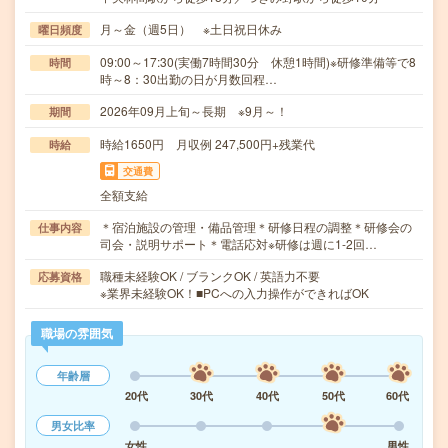
月～金（週5日） ※土日祝日休み
曜日頻度
09:00～17:30(実働7時間30分 休憩1時間)※研修準備等で8
時間
時～8：30出勤の日が月数回程…
2026年09月上旬～長期 ※9月～！
期間
時給1650円 月収例 247,500円+残業代
時給
交通費
全額支給
＊宿泊施設の管理・備品管理＊研修日程の調整＊研修会の
仕事内容
司会・説明サポート＊電話応対※研修は週に1-2回…
職種未経験OK / ブランクOK / 英語力不要
応募資格
※業界未経験OK！■PCへの入力操作ができればOK
職場の雰囲気
年齢層
20代
30代
40代
50代
60代
男女比率
女性
男性