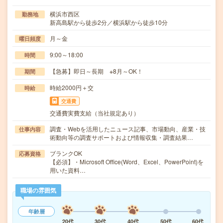
横浜市西区
勤務地
新高島駅から徒歩2分／横浜駅から徒歩10分
月～金
曜日頻度
9:00～18:00
時間
【急募】即日～長期 ※8月～OK！
期間
時給2000円＋交
時給
交通費
交通費実費支給（当社規定あり）
調査・Webを活用したニュース記事、市場動向、産業・技
仕事内容
術動向等の調査サポートおよび情報収集・調査結果…
ブランクOK
応募資格
【必須】・Microsoft Office(Word、Excel、PowerPoint)を
用いた資料…
職場の雰囲気
年齢層
20代
30代
40代
50代
60代