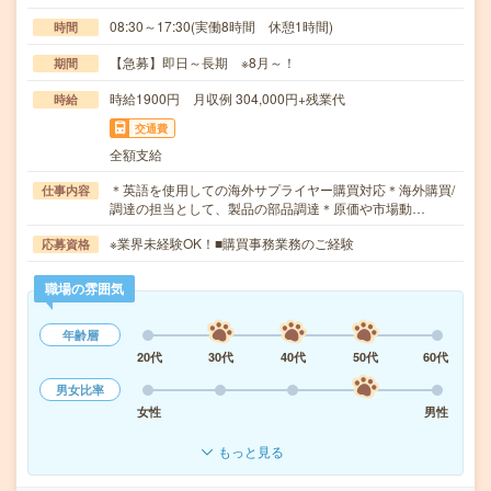
08:30～17:30(実働8時間 休憩1時間)
時間
【急募】即日～長期 ※8月～！
期間
時給1900円 月収例 304,000円+残業代
時給
交通費
全額支給
＊英語を使用しての海外サプライヤー購買対応＊海外購買/
仕事内容
調達の担当として、製品の部品調達＊原価や市場動…
※業界未経験OK！■購買事務業務のご経験
応募資格
職場の雰囲気
年齢層
20代
30代
40代
50代
60代
男女比率
女性
男性
もっと見る