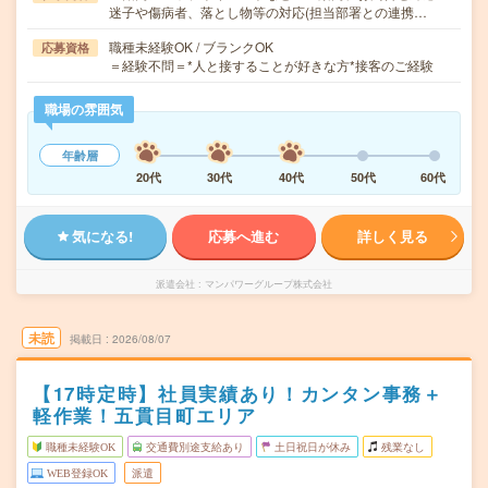
迷子や傷病者、落とし物等の対応(担当部署との連携…
職種未経験OK / ブランクOK
応募資格
＝経験不問＝*人と接することが好きな方*接客のご経験
職場の雰囲気
年齢層
20代
30代
40代
50代
60代
気になる!
応募へ進む
詳しく見る
派遣会社
マンパワーグループ株式会社
未読
掲載日
2026/08/07
【17時定時】社員実績あり！カンタン事務＋
軽作業！五貫目町エリア
職種未経験OK
交通費別途支給あり
土日祝日が休み
残業なし
WEB登録OK
派遣