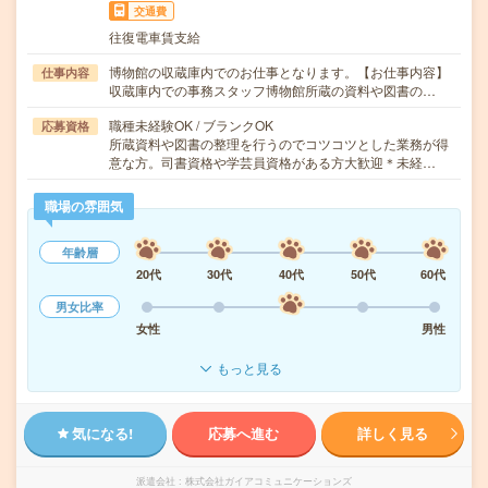
交通費
往復電車賃支給
博物館の収蔵庫内でのお仕事となります。【お仕事内容】
仕事内容
収蔵庫内での事務スタッフ博物館所蔵の資料や図書の…
職種未経験OK / ブランクOK
応募資格
所蔵資料や図書の整理を行うのでコツコツとした業務が得
意な方。司書資格や学芸員資格がある方大歓迎＊未経…
職場の雰囲気
年齢層
20代
30代
40代
50代
60代
男女比率
女性
男性
もっと見る
気になる!
応募へ進む
詳しく見る
派遣会社
株式会社ガイアコミュニケーションズ