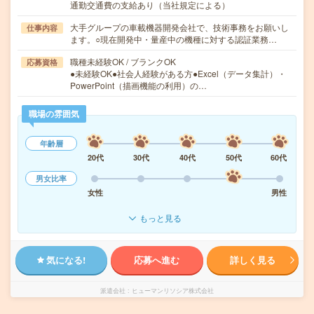
通勤交通費の支給あり（当社規定による）
大手グループの車載機器開発会社で、技術事務をお願いし
仕事内容
ます。○現在開発中・量産中の機種に対する認証業務…
職種未経験OK / ブランクOK
応募資格
●未経験OK●社会人経験がある方●Excel（データ集計）・
PowerPoint（描画機能の利用）の…
職場の雰囲気
年齢層
20代
30代
40代
50代
60代
男女比率
女性
男性
もっと見る
気になる!
応募へ進む
詳しく見る
派遣会社
ヒューマンリソシア株式会社