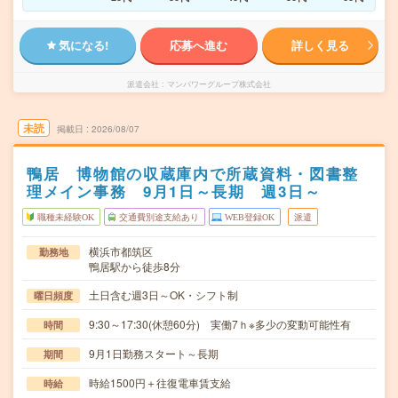
気になる!
応募へ進む
詳しく見る
派遣会社
マンパワーグループ株式会社
未読
掲載日
2026/08/07
鴨居 博物館の収蔵庫内で所蔵資料・図書整
理メイン事務 9月1日～長期 週3日～
職種未経験OK
交通費別途支給あり
WEB登録OK
派遣
横浜市都筑区
勤務地
鴨居駅から徒歩8分
土日含む週3日～OK・シフト制
曜日頻度
9:30～17:30(休憩60分) 実働7ｈ※多少の変動可能性有
時間
9月1日勤務スタート～長期
期間
時給1500円＋往復電車賃支給
時給