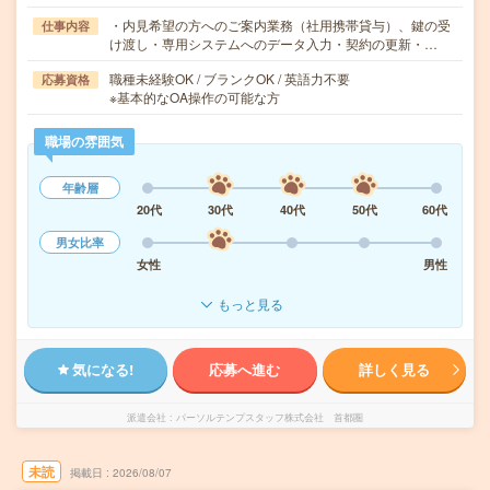
・内見希望の方へのご案内業務（社用携帯貸与）、鍵の受
仕事内容
け渡し・専用システムへのデータ入力・契約の更新・…
職種未経験OK / ブランクOK / 英語力不要
応募資格
※基本的なOA操作の可能な方
職場の雰囲気
年齢層
20代
30代
40代
50代
60代
男女比率
女性
男性
もっと見る
気になる!
応募へ進む
詳しく見る
派遣会社
パーソルテンプスタッフ株式会社 首都圏
未読
掲載日
2026/08/07