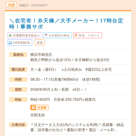
未読
掲載日
2026/08/07
＼在宅有！弁天橋／大手メーカー！17時台定
時！事務サポ
交通費別途支給あり
土日祝日が休み
在宅・リモート
WEB登録OK
派遣
横浜市鶴見区
勤務地
鶴見小野駅から徒歩12分／弁天橋駅から徒歩3分
月～金（週5日） ※土日祝休み #週3日以上在宅
曜日頻度
08:30～17:15(実働7時間45分 休憩1時間)
時間
2026年09月上旬～長期 ※9月～！
期間
時給1650円 月収例 255,750円+残業代
時給
交通費
全額支給
＊注文データ入力(社内のシステムを利用)＊見積書・納品
仕事内容
書・請求書の仕分け＊書類の管理＊電話・メール対…