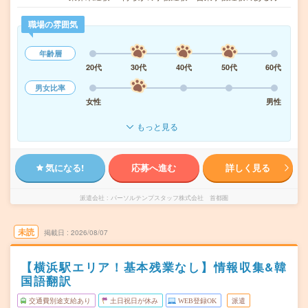
職場の雰囲気
年齢層
20代
30代
40代
50代
60代
男女比率
女性
男性
もっと見る
気になる!
応募へ進む
詳しく見る
派遣会社
パーソルテンプスタッフ株式会社 首都圏
未読
掲載日
2026/08/07
【横浜駅エリア！基本残業なし】情報収集&韓
国語翻訳
交通費別途支給あり
土日祝日が休み
WEB登録OK
派遣