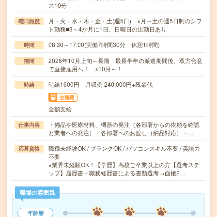
ス10分
月・火・水・木・金・土(週5日) ※月～土の週5日制のシフ
曜日頻度
ト勤務■3～4か月に1日、日曜日の出勤日あり
08:30～17:00(実働7時間30分 休憩1時間)
時間
2026年10月上旬～長期 最長半年の派遣期間後、双方合意
期間
で直接雇用へ！ ※10月～！
時給1600円 月収例 240,000円+残業代
時給
交通費
全額支給
・備品や医療材料、機器の発注（各部署からの依頼を確認
仕事内容
と業者への発注）・各部署へのお渡し（納品対応）・…
職種未経験OK / ブランクOK / パソコンスキル不要 / 英語力
応募資格
不要
※業界未経験OK！【学歴】高校ご卒業以上の方【選考ステ
ップ】履歴書・職務経歴書による書類選考→面接2…
職場の雰囲気
年齢層