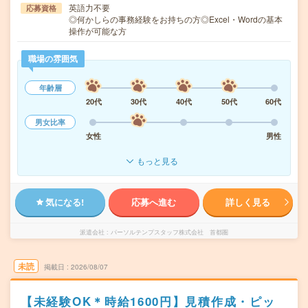
英語力不要
応募資格
◎何かしらの事務経験をお持ちの方◎Excel・Wordの基本
操作が可能な方
職場の雰囲気
年齢層
20代
30代
40代
50代
60代
男女比率
女性
男性
もっと見る
気になる!
応募へ進む
詳しく見る
派遣会社
パーソルテンプスタッフ株式会社 首都圏
未読
掲載日
2026/08/07
【未経験OK＊時給1600円】見積作成・ピッ