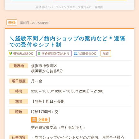
派遣会社
パーソルテンプスタッフ株式会社 首都圏
未読
掲載日
2026/08/08
＼経験不問／館内ショップの案内など＊遠隔
での受付＠シフト制
職種未経験OK
交通費別途支給あり
WEB登録OK
派遣
横浜市神奈川区
勤務地
横浜駅から徒歩5分
月～金
曜日頻度
9:30～18:00/10:00～18:30/12:30分～21:00
時間
【急募】即日～長期
期間
時給1750円＋交
時給
交通費
交通費実費支給（当社規定あり）
・館内ショップやイベントなどのご案内、お問合せ対応・
仕事内容