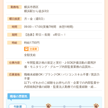
横浜市西区
勤務地
横浜駅から徒歩3分
月～金（週5日）
曜日頻度
09:00～17:00(実働7時間 休憩1時間)
時間
【急募】即日～長期 ※即日～！
期間
時給1750円
時給
交通費
全額支給
・年間監査計画の策定と実行・J-SOX評価活動の運用評
仕事内容
価・モニタリング・グループ内部監査業務の品質向…
職種未経験OK / ブランクOK / パソコンスキル不要 / 英語力
応募資格
不要
以下いずれかのご経験をお持ちの方・企業での内部監査や
内部統制評価の経験・監査法人勤務での監査経験・経…
職場の雰囲気
年齢層