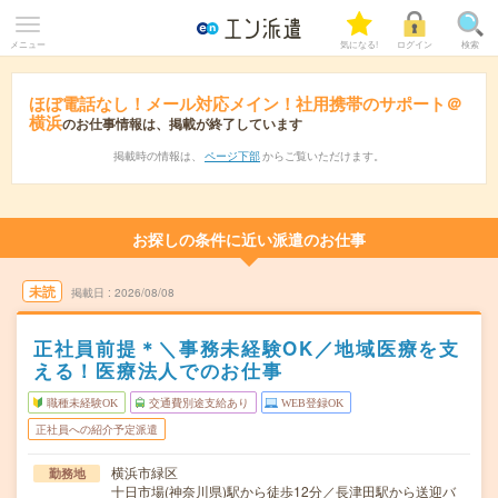
メニュー
気になる!
ログイン
検索
ほぼ電話なし！メール対応メイン！社用携帯のサポート＠
横浜
のお仕事情報は、掲載が終了しています
掲載時の情報は、
ページ下部
からご覧いただけます。
お探しの条件に近い派遣のお仕事
未読
掲載日
2026/08/08
正社員前提＊＼事務未経験OK／地域医療を支
える！医療法人でのお仕事
職種未経験OK
交通費別途支給あり
WEB登録OK
正社員への紹介予定派遣
横浜市緑区
勤務地
十日市場(神奈川県)駅から徒歩12分／長津田駅から送迎バ