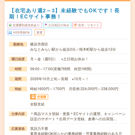
【在宅あり週2～3】未経験でもOKです！長
期！ECサイト事務！
交通費別途支給あり
土日祝日が休み
在宅・リモート
WEB登録OK
派遣
横浜市西区
勤務地
みなとみらい駅から徒歩2分／桜木町駅から徒歩12分
月～金（週5日） ※土日祝お休み！
曜日頻度
09:00～17:00(実働7時間 休憩1時間)
時間
2026年10月上旬～長期 ※10月～！
期間
時給1600円～1700円 月収例 224,000円～238,000円
時給
交通費
全額支給
＊商品マスタ登録・更新＊ECサイトの運用、キャンペーン
仕事内容
設定のサポート＊出荷データ登録、倉庫への出荷指…
英語力不要
応募資格
業界未経験OK何らかの事務経験・営業事務経験のある方