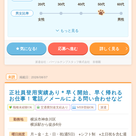
20代
30代
40代
50代
60代
男女比率
女性
男性
もっと見る
気になる!
応募へ進む
詳しく見る
派遣会社
パーソルテンプスタッフ株式会社 首都圏
未読
掲載日
2026/08/07
正社員登用実績あり＊早く開始、早く帰れる
お仕事！電話／メールによる問い合わせなど
職種未経験OK
交通費別途支給あり
WEB登録OK
派遣
横浜市神奈川区
勤務地
横浜駅から徒歩6分
月～金・土・日・祝(週5日) ※シフト制 ※土日祝を含む週
曜日頻度