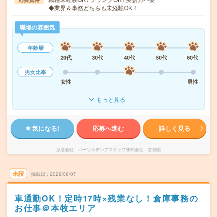
◆業界＆事務どちらも未経験OK！
職場の雰囲気
年齢層
20代
30代
40代
50代
60代
男女比率
女性
男性
もっと見る
気になる!
応募へ進む
詳しく見る
派遣会社
パーソルテンプスタッフ株式会社 首都圏
未読
掲載日
2026/08/07
車通勤OK！定時17時×残業なし！倉庫事務の
お仕事＠本牧エリア