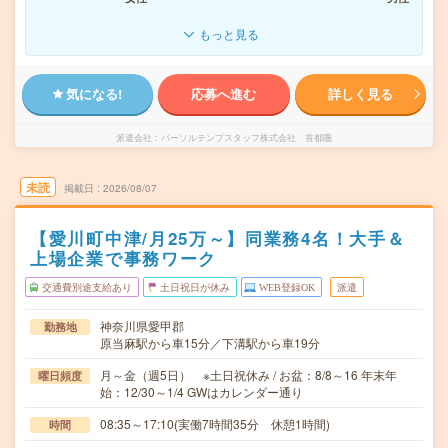
もっと見る
気になる!
応募へ進む
詳しく見る
派遣会社
パーソルテンプスタッフ株式会社 首都圏
未読
掲載日
2026/08/07
【愛川町中津/月25万～】同業務4名！大手＆
上場企業で事務ワーク
交通費別途支給あり
土日祝日が休み
WEB登録OK
派遣
神奈川県愛甲郡
勤務地
原当麻駅から車15分／下溝駅から車19分
月～金（週5日） ※土日祝休み / お盆：8/8～16 年末年
曜日頻度
始：12/30～1/4 GWはカレンダー通り
08:35～17:10(実働7時間35分 休憩1時間)
時間