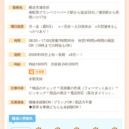
横浜市瀬谷区
勤務地
南町田グランベリーパーク駅から徒歩22分／瀬谷駅から民
間バス17分
月～金（週5日） ※＜完全＞土日祝休み ※大型連休もし
曜日頻度
っかりあり！
08:30～17:00(実働7時間30分 休憩1時間)※時間の相談
時間
OK（16時までの時短もOK）
2026年09月上旬～長期 ※9月～！
期間
時給1600円 月収例 240,000円
時給
交通費
全額支給
＊物品のチェック＊見積書の作成（フォーマットあり）＊
仕事内容
ピッキング＊部品の発注＊電話対応（取次ぎメイン）…
職種未経験OK / ブランクOK / 英語力不要
応募資格
◆業界＆事務どちらも未経験OK！
職場の雰囲気