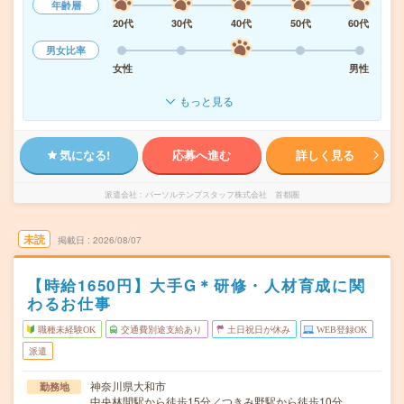
年齢層
20代
30代
40代
50代
60代
男女比率
女性
男性
もっと見る
気になる!
応募へ進む
詳しく見る
派遣会社
パーソルテンプスタッフ株式会社 首都圏
未読
掲載日
2026/08/07
【時給1650円】大手G＊研修・人材育成に関
わるお仕事
職種未経験OK
交通費別途支給あり
土日祝日が休み
WEB登録OK
派遣
神奈川県大和市
勤務地
中央林間駅から徒歩15分／つきみ野駅から徒歩10分