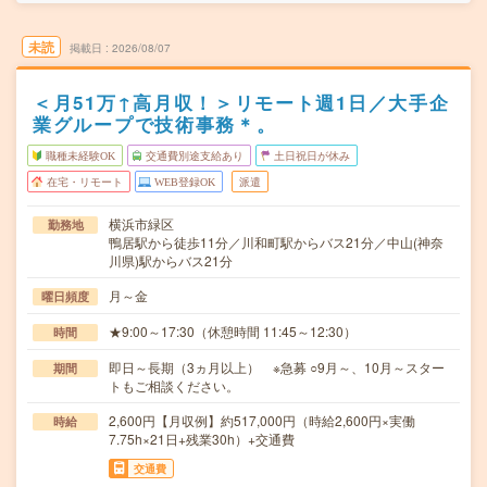
未読
掲載日
2026/08/07
＜月51万↑高月収！＞リモート週1日／大手企
業グループで技術事務＊。
職種未経験OK
交通費別途支給あり
土日祝日が休み
在宅・リモート
WEB登録OK
派遣
横浜市緑区
勤務地
鴨居駅から徒歩11分／川和町駅からバス21分／中山(神奈
川県)駅からバス21分
月～金
曜日頻度
★9:00～17:30（休憩時間 11:45～12:30）
時間
即日～長期（3ヵ月以上） ※急募 ○9月～、10月～スター
期間
トもご相談ください。
2,600円【月収例】約517,000円（時給2,600円×実働
時給
7.75h×21日+残業30h）+交通費
交通費