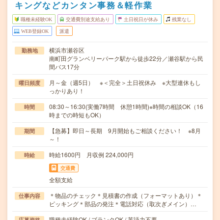
キングなどカンタン事務＆軽作業
職種未経験OK
交通費別途支給あり
土日祝日が休み
残業なし
WEB登録OK
派遣
横浜市瀬谷区
勤務地
南町田グランベリーパーク駅から徒歩22分／瀬谷駅から民
間バス17分
月～金（週5日） ※＜完全＞土日祝休み ※大型連休もし
曜日頻度
っかりあり！
08:30～16:30(実働7時間 休憩1時間)※時間の相談OK（16
時間
時までの時短もOK）
【急募】即日～長期 9月開始もご相談ください！ ※8月
期間
～！
時給1600円 月収例 224,000円
時給
交通費
全額支給
＊物品のチェック＊見積書の作成（フォーマットあり）＊
仕事内容
ピッキング＊部品の発注＊電話対応（取次ぎメイン）…
職種未経験OK / ブランクOK / 英語力不要
応募資格