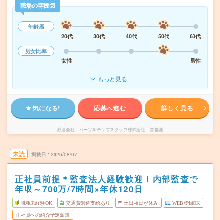
職場の雰囲気
年齢層
20代
30代
40代
50代
60代
男女比率
女性
男性
もっと見る
気になる!
応募へ進む
詳しく見る
派遣会社
パーソルテンプスタッフ株式会社 首都圏
未読
掲載日
2026/08/07
正社員前提＊監査法人経験歓迎！内部監査で
年収～700万/7時間×年休120日
職種未経験OK
交通費別途支給あり
土日祝日が休み
WEB登録OK
正社員への紹介予定派遣