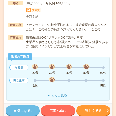
時給1550円 月収例 148,800円
時給
交通費
全額支給
＊オンラインでの検査手順の案内→建設現場の職人さんと
仕事内容
会話！「この部分の長さを測ってください」「ここの…
職種未経験OK / ブランクOK / 英語力不要
応募資格
◆業界＆事務どちらも未経験OK！メール対応の経験がある
方（販売メインだけど売上報告を本社にしていた……
職場の雰囲気
年齢層
20代
30代
40代
50代
60代
男女比率
女性
男性
もっと見る
気になる!
応募へ進む
詳しく見る