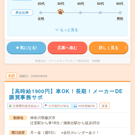
20代
30代
40代
50代
60代
男女比率
女性
男性
もっと見る
気になる!
応募へ進む
詳しく見る
派遣会社
パーソルテンプスタッフ株式会社 首都圏
未読
掲載日
2026/08/08
【高時給1900円】車OK！長期！メーカーDE
購買事務サポ
交通費別途支給あり
土日祝日が休み
WEB登録OK
派遣
神奈川県藤沢市
勤務地
辻堂駅から車18分／湘南台駅から徒歩25分
月～金（週5日） ※会社カレンダーあり！
曜日頻度