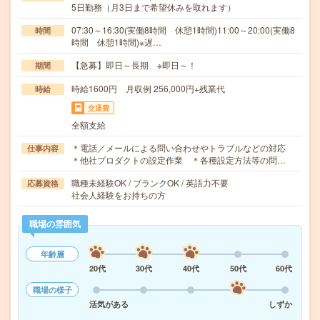
5日勤務（月3日まで希望休みを取れます）
07:30～16:30(実働8時間 休憩1時間)11:00～20:00(実働8
時間
時間 休憩1時間)※遅…
【急募】即日～長期 ※即日～！
期間
時給1600円 月収例 256,000円+残業代
時給
交通費
全額支給
＊電話／メールによる問い合わせやトラブルなどの対応
仕事内容
＊他社プロダクトの設定作業 ＊各種設定方法等の問…
職種未経験OK / ブランクOK / 英語力不要
応募資格
社会人経験をお持ちの方
職場の雰囲気
年齢層
20代
30代
40代
50代
60代
職場の様子
活気がある
しずか