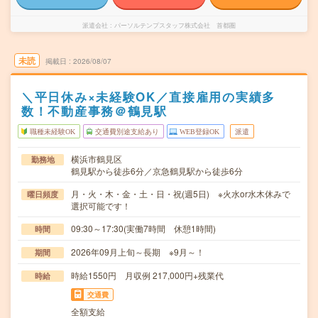
派遣会社
パーソルテンプスタッフ株式会社 首都圏
未読
掲載日
2026/08/07
＼平日休み×未経験OK／直接雇用の実績多
数！不動産事務＠鶴見駅
職種未経験OK
交通費別途支給あり
WEB登録OK
派遣
横浜市鶴見区
勤務地
鶴見駅から徒歩6分／京急鶴見駅から徒歩6分
月・火・木・金・土・日・祝(週5日) ※火水or水木休みで
曜日頻度
選択可能です！
09:30～17:30(実働7時間 休憩1時間)
時間
2026年09月上旬～長期 ※9月～！
期間
時給1550円 月収例 217,000円+残業代
時給
交通費
全額支給