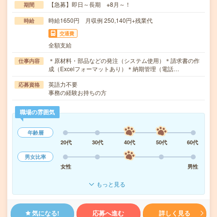
【急募】即日～長期 ※8月～！
期間
時給1650円 月収例 250,140円+残業代
時給
交通費
全額支給
＊原材料・部品などの発注（システム使用）＊請求書の作
仕事内容
成（Excelフォーマットあり）＊納期管理（電話…
英語力不要
応募資格
事務の経験お持ちの方
職場の雰囲気
年齢層
20代
30代
40代
50代
60代
男女比率
女性
男性
もっと見る
気になる!
応募へ進む
詳しく見る