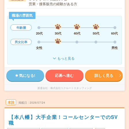
営業・接客販売の経験がある方
職場の雰囲気
年齢層
20代
30代
40代
50代
60代
男女比率
女性
男性
もっと見る
気になる!
応募へ進む
詳しく見る
派遣会社
株式会社リクルートスタッフィング
未読
掲載日
2026/07/24
【本八幡】大手企業！コールセンターでのSV
職