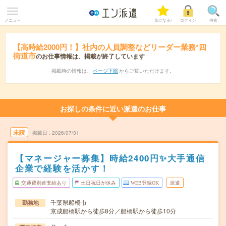
メニュー
気になる!
ログイン
検索
【高時給2000円！】社内の人員調整などリーダー業務*四
街道市
のお仕事情報は、掲載が終了しています
掲載時の情報は、
ページ下部
からご覧いただけます。
お探しの条件に近い派遣のお仕事
未読
掲載日
2026/07/31
【マネージャー募集】時給2400円✨大手通信
企業で経験を活かす！
交通費別途支給あり
土日祝日が休み
WEB登録OK
派遣
千葉県船橋市
勤務地
京成船橋駅から徒歩8分／船橋駅から徒歩10分