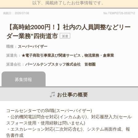
以下、掲載終了したお仕事情報です。
掲載日
2026/07/08
No.TEMPGT26-0532712
【高時給2000円！】社内の人員調整などリー
ダー業務*四街道市
派遣
職種
スーパーバイザー
派遣先
★電子商取引事業及び関連サービス，物流業務・倉庫業
派遣会社
パーソルテンプスタッフ株式会社 首都圏
募集情報
お仕事の概要
コールセンターでのSV職(スーパーバイザー)
・公的機関電話問合せ対応(インカムあり)、対応履歴入力(セール
スフォース使用・使用経験は問いません)
・エスカレーション対応(二次対応含む)、システム画面作成、報
告書作成