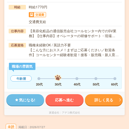
時給1770円
時給
交通費
交通費支給
【美容化粧品の通信販売会社コールセンター内でのSV業
仕事内容
務】【仕事内容】オペレーターの研修サポート・現場…
職種未経験OK / 英語力不要
応募資格
【こんな方におススメ！まずはご応募ください／歓迎条
件】コールセンター経験者歓迎！接客・販売職・新人育…
職場の雰囲気
年齢層
20代
30代
40代
50代
60代
気になる!
応募へ進む
詳しく見る
派遣会社
アデコ株式会社
未読
掲載日
2026/07/27