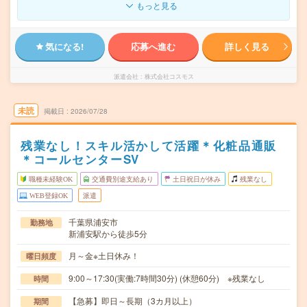
もっと見る
気になる!
応募へ進む
詳しく見る
派遣会社
株式会社コスモス
未読
掲載日
2026/07/28
残業なし！スキル活かして活躍＊化粧品通販
＊コールセンターSV
職種未経験OK
交通費別途支給あり
土日祝日が休み
残業なし
WEB登録OK
派遣
千葉県浦安市
勤務地
新浦安駅から徒歩5分
月～金※土日休み！
曜日頻度
9:00～17:30(実働:7時間30分) (休憩60分) ※残業なし
時間
【急募】即日～長期（3カ月以上）
期間