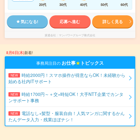
20代
30代
40代
50代
60代
気になる!
応募へ進む
詳しく見る
派遣会社
マンパワーグループ株式会社
8月6日(木)
新着!
お仕事
★
トピックス
事務局注目の
時給2000円！スマホ操作が得意ならOK！未経験から
NEW
始める社内ITサポート
時給1700円～＋交×時短OK！大手NTT企業でカンタ
NEW
ンサポート事務
電話なし×髪型・服装自由！人気マンガに関するかん
NEW
たんデータ入力・残業ほぼナシ！