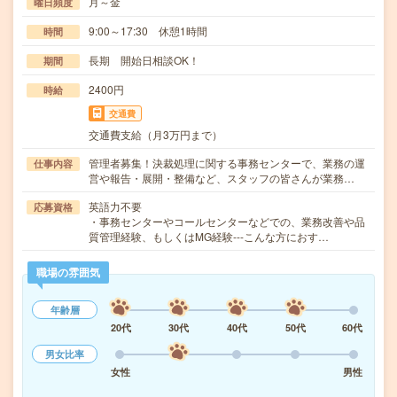
月～金
曜日頻度
9:00～17:30 休憩1時間
時間
長期 開始日相談OK！
期間
2400円
時給
交通費
交通費支給（月3万円まで）
管理者募集！決裁処理に関する事務センターで、業務の運
仕事内容
営や報告・展開・整備など、スタッフの皆さんが業務…
英語力不要
応募資格
・事務センターやコールセンターなどでの、業務改善や品
質管理経験、もしくはMG経験---こんな方におす…
職場の雰囲気
年齢層
20代
30代
40代
50代
60代
男女比率
女性
男性