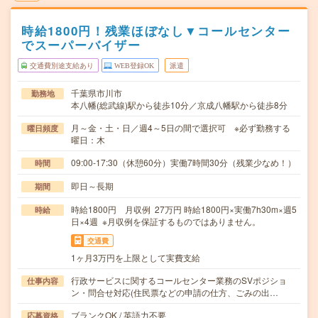
時給1800円！残業ほぼなし▼コールセンター
でスーパーバイザー
交通費別途支給あり
WEB登録OK
派遣
千葉県市川市
勤務地
本八幡(総武線)駅から徒歩10分／京成八幡駅から徒歩8分
月～金・土・日／週4～5日の間で選択可 ※必ず勤務する
曜日頻度
曜日：木
09:00-17:30（休憩60分）実働7時間30分（残業少なめ！）
時間
即日～長期
期間
時給1800円 月収例 27万円 時給1800円×実働7h30m×週5
時給
日×4週 ※月収例を保証するものではありません。
交通費
1ヶ月3万円を上限として実費支給
行政サービスに関するコールセンター業務のSVポジショ
仕事内容
ン・問合せ対応(住民票などの申請の仕方、ごみの出…
ブランクOK / 英語力不要
応募資格