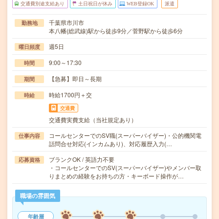
交通費別途支給あり
土日祝日が休み
WEB登録OK
派遣
千葉県市川市
勤務地
本八幡(総武線)駅から徒歩9分／菅野駅から徒歩6分
週5日
曜日頻度
9:00～17:30
時間
【急募】即日～長期
期間
時給1700円＋交
時給
交通費
交通費実費支給（当社規定あり）
コールセンターでのSV職(スーパーバイザー)・公的機関電
仕事内容
話問合せ対応(インカムあり)、対応履歴入力(…
ブランクOK / 英語力不要
応募資格
・コールセンターでのSV(スーパーバイザー)やメンバー取
りまとめの経験をお持ちの方・キーボード操作が…
職場の雰囲気
年齢層