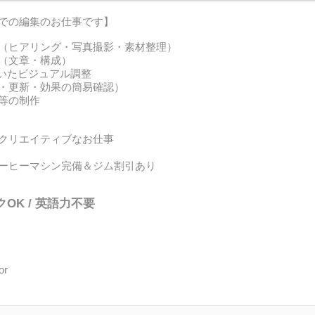
での編集のお仕事です】
（ヒアリング・写真撮影・素材整理）
（文章・構成）
a等を用いたビジュアル調整
・更新・効果の簡易確認）
等の制作
クリエイティブなお仕事
ーヒーマシン完備＆ジム割引あり
クOK / 英語力不要
or