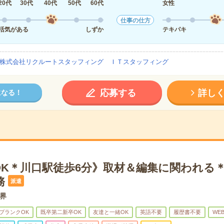
20代
30代
40代
50代
60代
女性
仕事の仕方
活気がある
しずか
テキパキ
株式会社リクルートスタッフィング ＩＴスタッフィング
応募する
詳し
になる！
OK＊川口駅徒歩6分》取材＆編集に関われる
務
派遣
界
ブランクOK
既卒第二新卒OK
友達と一緒OK
英語不要
履歴書不要
WE