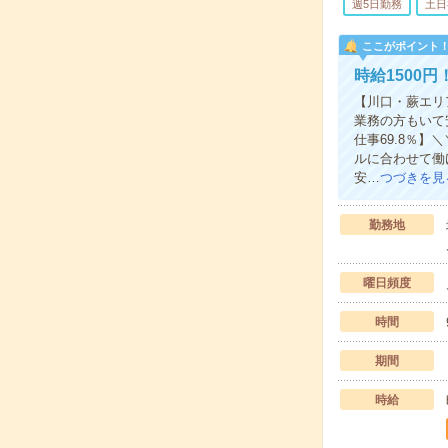
週5日勤務
土日
ここがポイント
時給1500
【川口・蕨エリ
業務の方もいて
仕事69.8％
ルに合わせて働
安…
つづきを見
勤務地
曜日頻度
時間
期間
時給