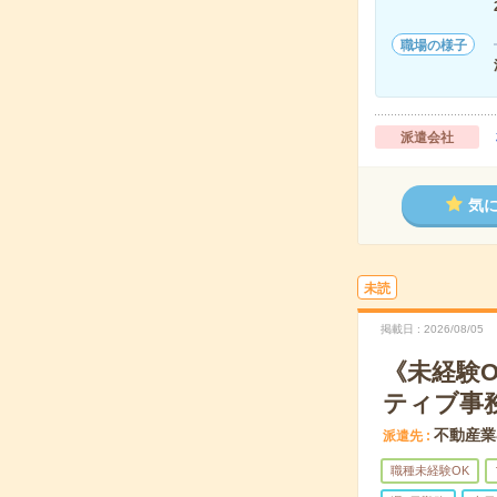
職場の様子
派遣会社
気
未読
掲載日
2026/08/05
《未経験
ティブ事
不動産業
派遣先
職種未経験OK