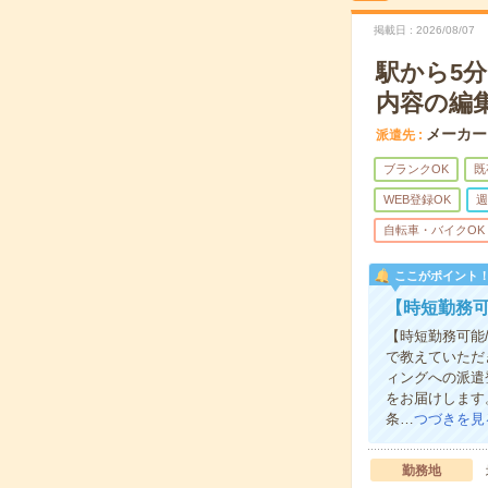
掲載日
2026/08/07
駅から5分
内容の編
メーカー
派遣先
ブランクOK
既
WEB登録OK
週
自転車・バイクOK
ここがポイント
【時短勤務可
【時短勤務可能
で教えていただ
ィングへの派遣
をお届けします
条…
つづきを見
勤務地