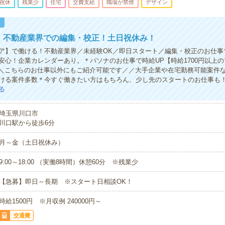
祝休
残業少
住宅
交費支給
職場が禁煙
デザイン
！
円！不動産業界での編集・校正！土日祝休み！
ア】で働ける！不動産業界／未経験OK／即日スタート／編集・校正のお仕事
安心！企業カレンダーあり。＊パソナのお仕事で時給UP【時給1700円以上
】＼＼こちらのお仕事以外にもご紹介可能です／／大手企業や在宅勤務可能案件
ける案件多数＊今すぐ働きたい方はもちろん、少し先のスタートのお仕事も
る
埼玉県川口市
川口駅から徒歩6分
月～金（土日祝休み）
9:00～18:00 （実働8時間）休憩60分 ※残業少
【急募】即日～長期 ※スタート日相談OK！
時給1500円 ※月収例 240000円～
交通費