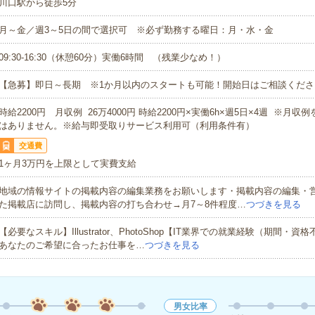
川口駅から徒歩5分
月～金／週3～5日の間で選択可 ※必ず勤務する曜日：月・水・金
09:30-16:30（休憩60分）実働6時間 （残業少なめ！）
【急募】即日～長期 ※1か月以内のスタートも可能！開始日はご相談くださ
時給2200円 月収例 26万4000円 時給2200円×実働6h×週5日×4週 ※月
はありません。※給与即受取りサービス利用可（利用条件有）
交通費
1ヶ月3万円を上限として実費支給
地域の情報サイトの掲載内容の編集業務をお願いします・掲載内容の編集・
た掲載店に訪問し、掲載内容の打ち合わせ→月7～8件程度…
つづきを見る
【必要なスキル】Illustrator、PhotoShop【IT業界での就業経験（期間・
あなたのご希望に合ったお仕事を…
つづきを見る
男女比率