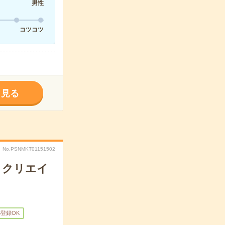
男性
コツコツ
く見る
No.PSNMKT01151502
＊クリエイ
B登録OK