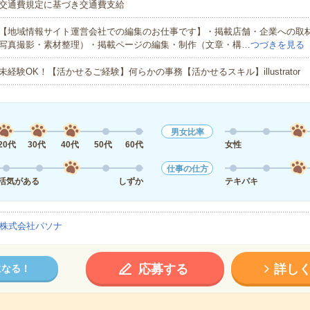
交通費規定に基づき交通費支給
【地域情報サイト運営会社での編集のお仕事です】・掲載店舗・企業への取
写真撮影・素材整理）・掲載ページの編集・制作（文章・構…
つづきを見る
未経験OK！【活かせるご経験】何らかの事務【活かせるスキル】illustrator
男女比率
20代
30代
40代
50代
60代
女性
仕事の仕方
活気がある
しずか
テキパキ
株式会社パソナ
応募する
詳し
になる！