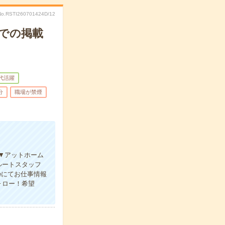
No.RSTI260701424D/12
口での掲載
0代活躍
分
職場が禁煙
！▼アットホーム
ルートスタッフ
eにてお仕事情報
ォロー！希望