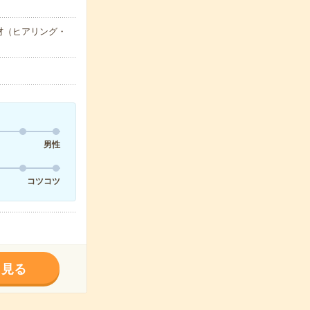
材（ヒアリング・
男性
コツコツ
く見る