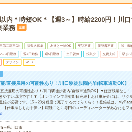
以内＊時短OK＊【週3～】時給2200円！川
集業務
派遣
卒第二新卒OK
複数名募集
友達と一緒OK
英語不要
履歴書不要
40～5
2～3日勤務
週4日勤務
週5日勤務
土日祝休
残業少
交費支給
駅歩5
デザイン
WEB
！
能/直接雇用の可能性あり！/川口駅徒歩圏内/自転車通勤OK】
/直接雇用の可能性あり！/川口駅徒歩圏内/自転車通勤OK】▼ほぼ残業なし
きやすい環境です！▼【オンラインで最短即日完結】お仕事紹介には、リク
登録が必要です。15～20分程度で完了するのでらくらく！登録後は、MyPag
。【仕事探しもお手伝い】職種ごとに専門のコーディネーターがあなたをフ
る
埼玉県川口市