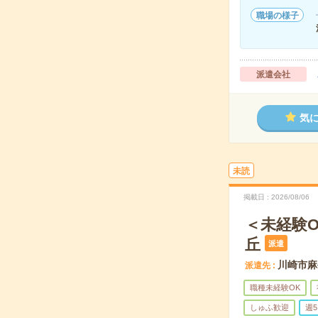
職場の様子
派遣会社
気
未読
掲載日
2026/08/06
＜未経験
丘
派遣
川崎市麻
派遣先
職種未経験OK
しゅふ歓迎
週