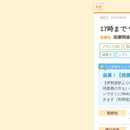
未読
掲載日
2026/08/06
17時ま
医療関連
派遣先
ブランクOK
既
残業少
シフト
ここがポイント
急募！【残
【伊勢原駅より
同業務の方もい
ンですぐにWe
きます（利用規
勤務地