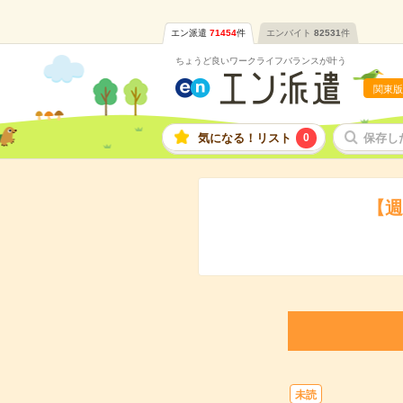
エン派遣
71454
件
エンバイト
82531
件
ちょうど良いワークライフバランスが叶う
関東版
気になる！リスト
0
保存し
【週
未読