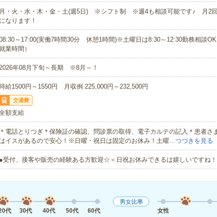
月・火・水・木・金・土(週5日) ※シフト制 ※週4も相談可能です♪ 月2
になります！
08:30～17:00(実働7時間30分 休憩1時間)※土曜日は8:30～12:30勤務相談
就業時間）
2026年08月下旬～長期 ※8月～！
時給1500円～1550円 月収例 225,000円～232,500円
交通費
全額支給
＊電話とりつぎ＊保険証の確認、問診票の取得、電子カルテの記入＊患者さ
はイスがあるので安心！※日曜・祝日は固定のお休み！土曜…
つづきを見る
●受付、接客や販売の経験ある方歓迎☆＜日祝お休みできるは嬉しいですね
男女比率
20代
30代
40代
50代
60代
女性