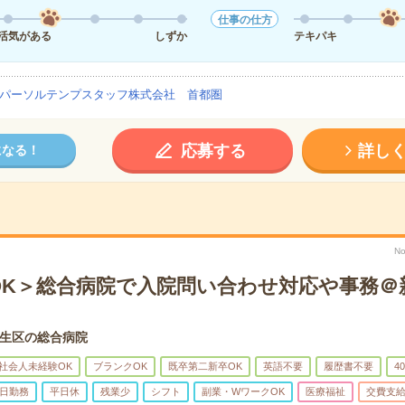
仕事の仕方
活気がある
しずか
テキパキ
パーソルテンプスタッフ株式会社 首都圏
応募する
詳し
になる！
N
OK＞総合病院で入院問い合わせ対応や事務＠
生区の総合病院
社会人未経験OK
ブランクOK
既卒第二新卒OK
英語不要
履歴書不要
4
5日勤務
平日休
残業少
シフト
副業・WワークOK
医療福祉
交費支