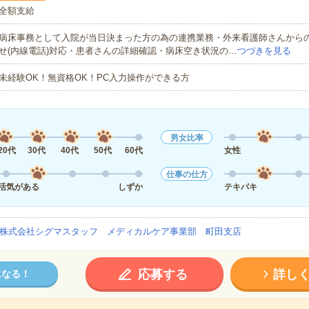
全額支給
病床事務として入院が当日決まった方の為の連携業務・外来看護師さんから
せ(内線電話)対応・患者さんの詳細確認・病床空き状況の…
つづきを見る
未経験OK！無資格OK！PC入力操作ができる方
男女比率
20代
30代
40代
50代
60代
女性
仕事の仕方
活気がある
しずか
テキパキ
株式会社シグマスタッフ メディカルケア事業部 町田支店
応募する
詳し
になる！