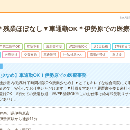
No.RS
で＊残業ほぼなし▼車通勤OK＊伊勢原での医療
卒第二新卒OK
英語不要
履歴書不要
WEB登録OK
週5日勤務
17時前ま
医療福祉
交費支給
車通勤可
社食/補助あり
職場が禁煙
派遣多
！
業少なめ】車通勤OK！伊勢原での医療事務
徒歩圏内/勤務終了時間相談OK/残業少なめ】▼とてもキレイな総合病院にて
るので、安心してお仕事いただけます！▼社員食堂あり＊履歴書不要＆来社
b登録OK #初めての派遣歓迎 #WEB登録OK※このお仕事は給与即受取り
定あり）。
神奈川県伊勢原市
伊勢原駅から徒歩11分