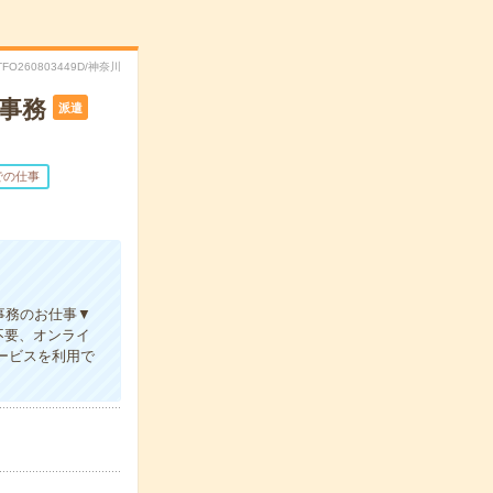
TFO260803449D/神奈川
事務
派遣
での仕事
事務のお仕事▼
不要、オンライ
サービスを利用で