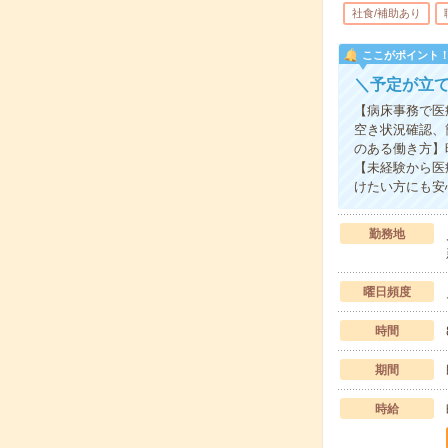
社食/補助あり
ここがポイント
＼予定が立
【病床事務で医
空き状況確認、
のある働き方】
【未経験から医
けたい方にも安
勤務地
曜日頻度
時間
期間
時給