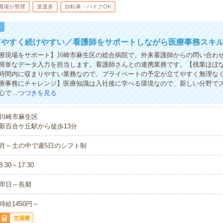
職場が禁煙
派遣多
自転車・バイクOK
！
てやすく続けやすい／看護師をサポートしながら医療事務スキ
療現場をサポート】川崎市麻生区の総合病院で、外来看護師からの問い合わ
簡単なデータ入力を担当します。看護師さんとの連携業務です。【残業ほぼ
時間内に収まりやすい業務なので、プライベートの予定が立てやすく無理な
療事務にチャレンジ】医療知識は入社後に学べる環境なので、新しい分野で
心で…
つづきを見る
川崎市麻生区
新百合ケ丘駅から徒歩13分
月～土の中で週5日のシフト制
8:30～17:30
即日～長期
時給1450円～
交通費