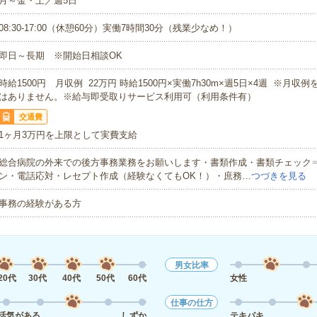
月～金・土／週5日
08:30-17:00（休憩60分）実働7時間30分（残業少なめ！）
即日～長期 ※開始日相談OK
時給1500円 月収例 22万円 時給1500円×実働7h30m×週5日×4週 ※月収
はありません。※給与即受取りサービス利用可（利用条件有）
交通費
1ヶ月3万円を上限として実費支給
総合病院の外来での後方事務業務をお願いします・書類作成・書類チェック
ン・電話応対・レセプト作成（経験なくてもOK！）・庶務…
つづきを見る
事務の経験がある方
男女比率
20代
30代
40代
50代
60代
女性
仕事の仕方
活気がある
しずか
テキパキ