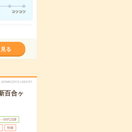
コツコツ
く見る
o.SIGMCCDYS-1382257
新百合ヶ
0～50代活躍
給
制服