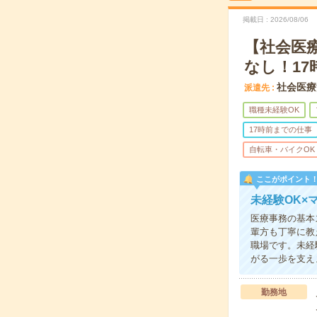
掲載日
2026/08/06
【社会医
なし！17
社会医療
派遣先
職種未経験OK
17時前までの仕事
自転車・バイクOK
ここがポイント
未経験OK×
医療事務の基本
輩方も丁寧に教
職場です。未経
がる一歩を支え
勤務地