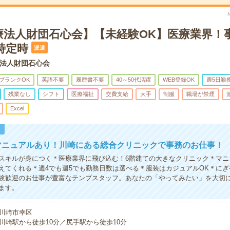
療法人財団石心会】【未経験OK】医療業界！
時定時
派遣
法人財団石心会
ブランクOK
英語不要
履歴書不要
40～50代活躍
WEB登録OK
週5日勤
残業なし
シフト
医療福祉
交費支給
大手
制服
職場が禁煙
Excel
！
マニュアルあり！川崎にある総合クリニックで事務のお仕事！
スキルが身につく＊医療業界に飛び込む！6階建ての大きなクリニック＊マニ
えてくれる＊週4でも週5でも勤務日数は選べる＊服装はカジュアルOK＊に
験歓迎のお仕事が豊富なテンプスタッフ。あなたの「やってみたい」を大切
ます。
川崎市幸区
川崎駅から徒歩10分／尻手駅から徒歩10分