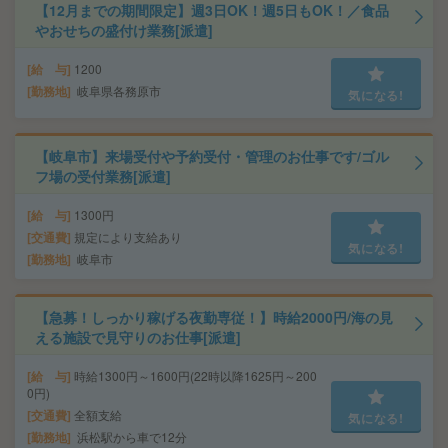
【12月までの期間限定】週3日OK！週5日もOK！／食品
やおせちの盛付け業務[派遣]
給 与
1200
勤務地
岐阜県各務原市
気になる!
【岐阜市】来場受付や予約受付・管理のお仕事です/ゴル
フ場の受付業務[派遣]
給 与
1300円
交通費
規定により支給あり
気になる!
勤務地
岐阜市
【急募！しっかり稼げる夜勤専従！】時給2000円/海の見
える施設で見守りのお仕事[派遣]
給 与
時給1300円～1600円(22時以降1625円～200
0円)
交通費
全額支給
気になる!
勤務地
浜松駅から車で12分