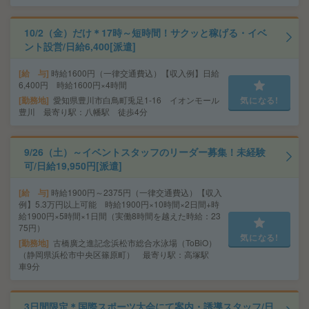
10/2（金）だけ＊17時～短時間！サクッと稼げる・イベ
ント設営/日給6,400[派遣]
給 与
時給1600円（一律交通費込）【収入例】日給
6,400円 時給1600円×4時間
勤務地
愛知県豊川市白鳥町兎足1-16 イオンモール
気になる!
豊川 最寄り駅：八幡駅 徒歩4分
9/26（土）～イベントスタッフのリーダー募集！未経験
可/日給19,950円[派遣]
給 与
時給1900円～2375円（一律交通費込）【収入
例】5.3万円以上可能 時給1900円×10時間×2日間+時
給1900円×5時間×1日間（実働8時間を越えた時給：23
75円）
気になる!
勤務地
古橋廣之進記念浜松市総合水泳場（ToBiO）
（静岡県浜松市中央区篠原町） 最寄り駅：高塚駅
車9分
3日間限定＊国際スポーツ大会にて案内・誘導スタッフ/日