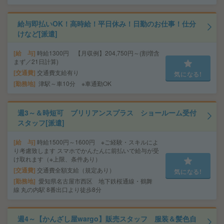
給与即払いOK！高時給！平日休み！日勤のお仕事！仕分
けなど[派遣]
給 与
時給1300円 【月収例】204,750円～(割増含
まず／21日計算)
交通費
交通費支給有り
気になる!
勤務地
津駅～車10分 ※車通勤OK
週3～＆時短可 ブリリアンスプラス ショールーム受付
スタッフ[派遣]
給 与
時給1500円～1600円 ※ご経験・スキルによ
り考慮致します スマホでかんたんに前払いで給与が受
け取れます（※上限、条件あり）
交通費
交通費全額支給（規定あり）
気になる!
勤務地
愛知県名古屋市西区 地下鉄桜通線・鶴舞
線 丸の内駅 8番出口より徒歩8分
週4～【かんざし屋wargo】販売スタッフ 服装＆髪色自