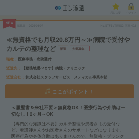
気になる!
ログイン
NEW
掲載日
2026/08/07
No.STFSVT医IS2_三重N02
≪無資格でも月収20.8万円～≫病院で受付や
カルテの整理など
派遣
大量募集！
職種
医療事務・病院受付
派遣先
【勤務地選べます】病院・クリニック
派遣会社
株式会社スタッフサービス メディカル事業本部
ここがポイント！
＜履歴書＆来社不要＞無資格OK！医療行為や介助は一
切なし！2ヶ月～OK
【専門的な知識は不要】カルテ整理や患者さまの受付な
ど、看護師さんやお医者さんのサポートなどになります。
医療行為や身体介助はありませんので、無資格・ブランク