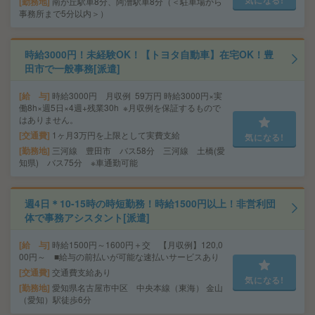
勤務地
南が丘駅車8分、阿漕駅車8分（＜駐車場から
事務所まで5分以内＞）
時給3000円！未経験OK！【トヨタ自動車】在宅OK！豊
田市で一般事務[派遣]
給 与
時給3000円 月収例 59万円 時給3000円×実
働8h×週5日×4週+残業30h ※月収例を保証するもので
はありません。
交通費
1ヶ月3万円を上限として実費支給
気になる!
勤務地
三河線 豊田市 バス58分 三河線 土橋(愛
知県) バス75分 ※車通勤可能
週4日＊10-15時の時短勤務！時給1500円以上！非営利団
体で事務アシスタント[派遣]
給 与
時給1500円～1600円＋交 【月収例】120,0
00円～ ■給与の前払いが可能な速払いサービスあり
交通費
交通費支給あり
気になる!
勤務地
愛知県名古屋市中区 中央本線（東海） 金山
（愛知）駅徒歩6分