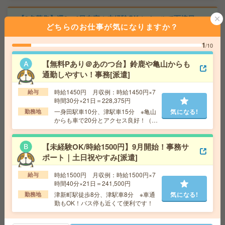
【2名募集】週3～4日在宅＊未経験OK＊メールで面接日
どちらのお仕事が気になりますか？
程調整[派遣]
1
/10
給 与
時給1500円＋交 【月収例】296,250円～ ■
給与の前払いが可能な速払いサービスあり
【無料Pあり＠あのつ台】鈴鹿や亀山からも
交通費
交通費支給あり
通勤しやすい！事務[派遣]
気になる!
勤務地
愛知県名古屋市中村区 名古屋地下鉄東山
線 名古屋駅徒歩1分、名鉄名古屋本線 名鉄名古屋駅徒
時給1450円 月収例：時給1450円×7
給与
歩1分
時間30分×21日＝228,375円
一身田駅車10分、津駅車15分 ※亀山
気になる!
勤務地
からも車で20分とアクセス良好！（無
給与即払いOK！平日休み！日勤のお仕事！配膳・盛付・
料駐車場あり！）
洗浄[派遣]
【未経験OK/時給1500円】9月開始！事務サ
給 与
時給1250円 【月収例】125,000円～(割増含
ポート｜土日祝やすみ[派遣]
まず／20日計算)
交通費
交通費支給有り
時給1500円 月収例：時給1500円×7
給与
気になる!
時間40分×21日＝241,500円
勤務地
津新町駅～ ※車通勤・バイク通勤OK
津新町駅徒歩8分、津駅車8分 ※車通
気になる!
勤務地
勤もOK！バス停も近くて便利です！
高時給！車通勤OK！日勤のお仕事！検査、投入、運搬[派
遣]