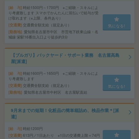
給 与
時給1500円～1700円 ※ご経験・スキルによ
り考慮致します スマホでかんたんに前払いで給与が受
け取れます（※上限、条件あり）
交通費
交通費全額支給（規定あり）
気になる!
勤務地
愛知県名古屋市中区 市営地下鉄東山線・名
城線 栄駅16番出入口より徒歩約3分
【ブルガリ】バックヤード・サポート業務 名古屋高島
屋[派遣]
給 与
時給1600円～1650円 ※ご経験・スキルによ
り考慮致します
交通費
交通費全額支給（規定あり）
気になる!
勤務地
愛知県名古屋市中村区 名古屋駅直結
9月末までの短期！化粧品の簡単箱詰め、検品作業＊[派
遣]
給 与
時給1200円
交通費
613円／1日あたり ※1日の交通費上限＝74円