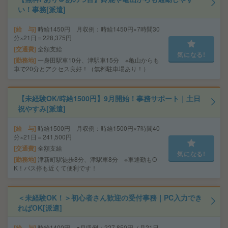
い！事務[派遣]
給 与
時給1450円 月収例：時給1450円×7時間30
分×21日＝228,375円
交通費
全額支給
気になる!
勤務地
一身田駅車10分、津駅車15分 ※亀山からも
車で20分とアクセス良好！（無料駐車場あり！）
【未経験OK/時給1500円】9月開始！事務サポート｜土日
祝やすみ[派遣]
給 与
時給1500円 月収例：時給1500円×7時間40
分×21日＝241,500円
交通費
全額支給
気になる!
勤務地
津新町駅徒歩8分、津駅車8分 ※車通勤もO
K！バス停も近くて便利です！
＜未経験OK！＞初心者さん歓迎の受付事務｜PC入力でき
ればOK[派遣]
給 与
時給1400円 ●月収例：227,850円（月21日