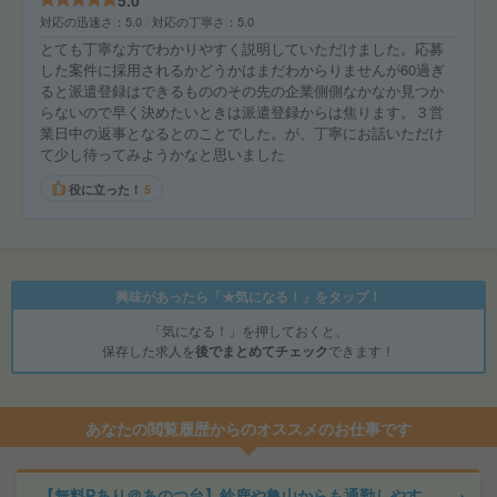
5.0
対応の迅速さ
5.0
対応の丁寧さ
5.0
とても丁寧な方でわかりやすく説明していただけました。応募
した案件に採用されるかどうかはまだわからりませんが60過ぎ
ると派遣登録はできるもののその先の企業側側なかなか見つか
らないので早く決めたいときは派遣登録からは焦ります。３営
業日中の返事となるとのことでした。が、丁寧にお話いただけ
て少し待ってみようかなと思いました
役に立った！
5
興味があったら「★気になる！」をタップ！
「気になる！」を押しておくと、
保存した求人を
後でまとめてチェック
できます！
あなたの閲覧履歴からのオススメのお仕事です
【無料Pあり＠あのつ台】鈴鹿や亀山からも通勤しやす