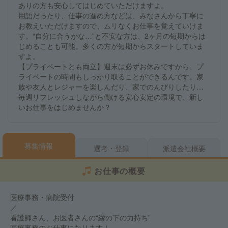
ありの方も安心してはじめていただけますよ。
用語だったり、仕事の進め方などは、みなさんから丁寧に
お教えいただけますので、ムリなくお仕事を覚えていけま
す。“自分に合うかな…”と不安な方は、2ヶ月の短期からは
じめることも可能。多くの方が短期からスタートしていま
すよ。
【プライベートとも両立】週末は必ずお休みですから、プ
ライベートの時間もしっかり取ることができるんです。家
族や友人とレジャーを楽しんだり、家でのんびりしたり…
毎週リフレッシュしながら働ける安心安定の環境で、新し
いお仕事をはじめませんか？
募集情報
選考・登録
派遣会社概要
お仕事の概要
医療事務・病院受付
／
看護師さん、お医者さんの“縁の下の力持ち”
医療事務のお仕事になります！