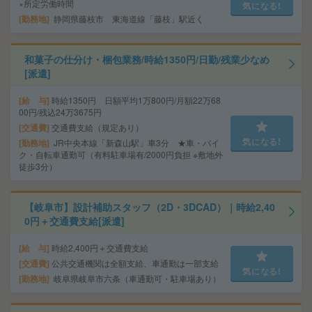
×所定労働時間
気になる!
勤務地
静岡県藤枝市 東海道線「藤枝」駅近く
和菓子の仕分け・梱包業務/時給1350円/日勤/残業少なめ
[派遣]
給 与
時給1350円 日額平均1万800円/月額22万68
00円/残込24万3675円
交通費
交通費支給（規定あり）
気になる!
勤務地
JR中央本線「新森山駅」車3分 ★車・バイ
ク・自転車通勤可（有料駐車場有/2000円負担 ※敷地外
徒歩3分）
【岐阜市】設計補助スタッフ（2D・3DCAD）｜時給2,40
0円＋交通費支給[派遣]
給 与
時給2,400円＋交通費支給
交通費
公共交通機関は全額支給、車通勤は一部支給
気になる!
勤務地
岐阜県岐阜市六条（車通勤可・駐車場あり）