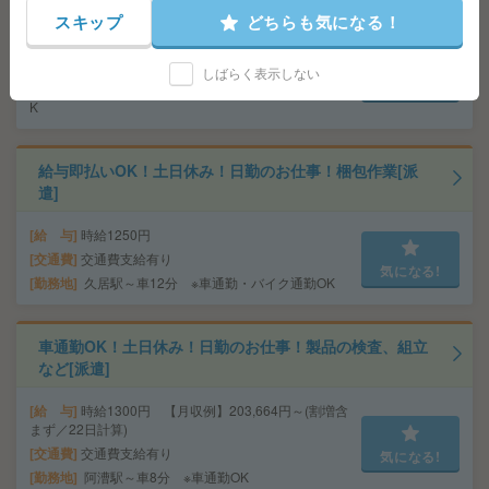
スキップ
どちらも気になる！
給 与
時給1500円
交通費
交通費支給有り
しばらく表示しない
気になる!
勤務地
伊勢中川駅～車6分 ※車通勤・バイク通勤O
K
給与即払いOK！土日休み！日勤のお仕事！梱包作業[派
遣]
給 与
時給1250円
交通費
交通費支給有り
気になる!
勤務地
久居駅～車12分 ※車通勤・バイク通勤OK
車通勤OK！土日休み！日勤のお仕事！製品の検査、組立
など[派遣]
給 与
時給1300円 【月収例】203,664円～(割増含
まず／22日計算)
交通費
交通費支給有り
気になる!
勤務地
阿漕駅～車8分 ※車通勤OK