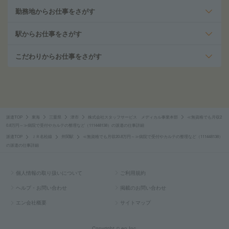
勤務地からお仕事をさがす
駅からお仕事をさがす
こだわりからお仕事をさがす
派遣TOP
東海
三重県
津市
株式会社スタッフサービス メディカル事業本部
≪無資格でも月収2
0.8万円～≫病院で受付やカルテの整理など（111448138）の派遣の仕事詳細
派遣TOP
ＪＲ名松線
井関駅
≪無資格でも月収20.8万円～≫病院で受付やカルテの整理など（111448138）
の派遣の仕事詳細
個人情報の取り扱いについて
ご利用規約
ヘルプ・お問い合わせ
掲載のお問い合わせ
エン会社概要
サイトマップ
Copyright © en Inc.