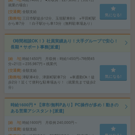
就業の場合）
交通費
全額支給
気になる!
勤務地
三日市駅徒歩12分、玉垣駅車8分 ※平田町駅
から車7分 ！白子駅から車13分（無料駐車場あり）
《時間相談OK！》社員実績あり！大手グループで安心！
長期＊サポート事務[派遣]
給 与
時給1450円 月収例：時給1450円×7時間45
分×21日＝235,987円＋残業代
交通費
全額支給
気になる!
勤務地
津駅車4分、津新町駅車7分 ※車通勤Ok！徒
歩2分！近くて便利な駐車場あり！（就業先まで徒歩2
分）
時給1600円＊【津市/無料Pあり】PC操作が多め！動きの
ある営業アシスタント[派遣]
給 与
時給1600円 月収例 240,000円～
交通費
全額支給
気になる!