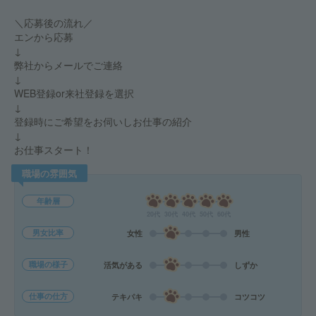
＼応募後の流れ／
エンから応募
↓
弊社からメールでご連絡
↓
WEB登録or来社登録を選択
↓
登録時にご希望をお伺いしお仕事の紹介
↓
お仕事スタート！
職場の雰囲気
年齢層
20代
30代
40代
50代
60代
男女比率
女性
男性
職場の様子
活気がある
しずか
仕事の仕方
テキパキ
コツコツ