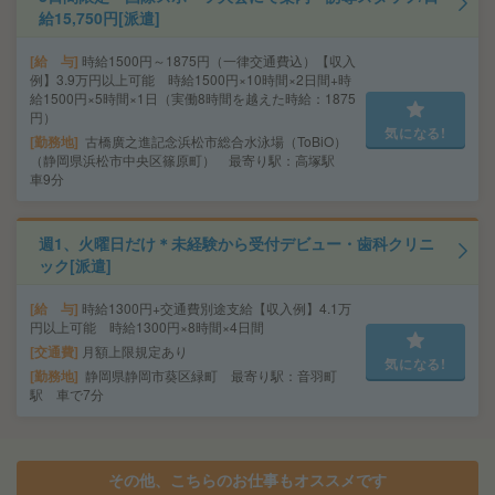
給15,750円[派遣]
給 与
時給1500円～1875円（一律交通費込）【収入
例】3.9万円以上可能 時給1500円×10時間×2日間+時
給1500円×5時間×1日（実働8時間を越えた時給：1875
円）
気になる!
勤務地
古橋廣之進記念浜松市総合水泳場（ToBiO）
（静岡県浜松市中央区篠原町） 最寄り駅：高塚駅
車9分
週1、火曜日だけ＊未経験から受付デビュー・歯科クリニ
ック[派遣]
給 与
時給1300円+交通費別途支給【収入例】4.1万
円以上可能 時給1300円×8時間×4日間
交通費
月額上限規定あり
気になる!
勤務地
静岡県静岡市葵区緑町 最寄り駅：音羽町
駅 車で7分
その他、こちらのお仕事もオススメです