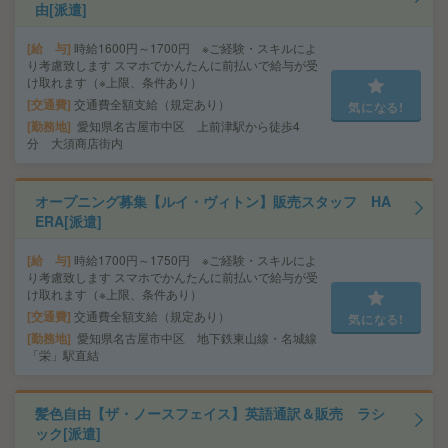
由[派遣]
給 与
時給1600円～1700円 ※ご経験・スキルによ
り考慮致します スマホでかんたんに前払いで給与が受
け取れます（※上限、条件あり）
交通費
交通費全額支給（規定あり）
気になる!
勤務地
愛知県名古屋市中区 上前津駅から徒歩4
分 大須商店街内
オープニング募集【ルイ・ヴィトン】販売スタッフ HA
ERA[派遣]
給 与
時給1700円～1750円 ※ご経験・スキルによ
り考慮致します スマホでかんたんに前払いで給与が受
け取れます（※上限、条件あり）
交通費
交通費全額支給（規定あり）
気になる!
勤務地
愛知県名古屋市中区 地下鉄東山線・名城線
「栄」駅直結
髪色自由【ザ・ノースフェイス】英語通訳＆販売 ラシ
ック[派遣]