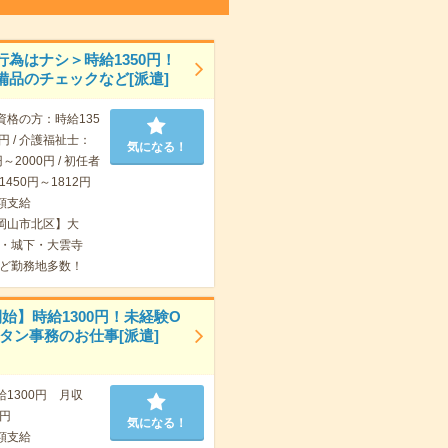
行為はナシ＞時給1350円！
備品のチェックなど[派遣]
資格の方：時給135
7円 / 介護福祉士：
気になる！
～2000円 / 初任者
450円～1812円
額支給
岡山市北区】大
・城下・大雲寺
ど勤務地多数！
開始】時給1300円！未経験O
ンタン事務のお仕事[派遣]
給1300円 月収
0円
気になる！
額支給