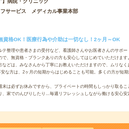
す】病院・クリニック
ッフサービス メディカル事業本部
無資格OK！医療行為や介助は一切なし！2ヶ月～OK
ルテ整理や患者さまの受付など、看護師さんやお医者さんのサポー
ので、無資格・ブランクありの方も安心してはじめていただけます
方などは、みなさんから丁寧にお教えいただけますので、ムリなく
と不安な方は、2ヶ月の短期からはじめることも可能。多くの方が短
週末は必ずお休みですから、プライベートの時間もしっかり取るこ
り、家でのんびりしたり…毎週リフレッシュしながら働ける安心安