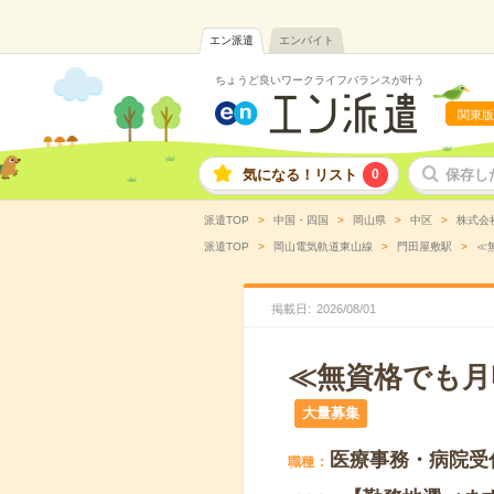
エン派遣
エンバイト
ちょうど良いワークライフバランスが叶う
関東版
気になる！リスト
0
保存し
派遣TOP
中国・四国
岡山県
中区
株式会
派遣TOP
岡山電気軌道東山線
門田屋敷駅
≪
掲載日
2026
/
08
/
01
≪無資格でも月
大量募集
医療事務・病院受
職種