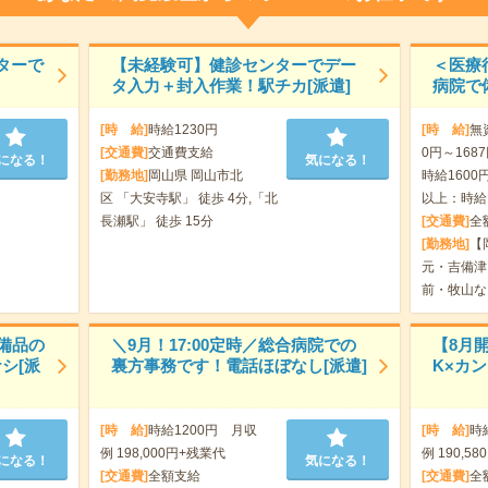
ターで
【未経験可】健診センターでデー
＜医療
タ入力＋封入作業！駅チカ[派遣]
病院で
[時 給]
時給1230円
[時 給]
無
[交通費]
交通費支給
0円～168
になる！
気になる！
[勤務地]
岡山県 岡山市北
時給1600円
区 「大安寺駅」 徒歩 4分,「北
以上：時給1
長瀬駅」 徒歩 15分
[交通費]
全
[勤務地]
【
元・吉備津
前・牧山な
備品の
＼9月！17:00定時／総合病院での
【8月
シ[派
裏方事務です！電話ほぼなし[派遣]
K×カ
[時 給]
時給1200円 月収
[時 給]
時
例 198,000円+残業代
例 190,58
になる！
気になる！
[交通費]
全額支給
[交通費]
全