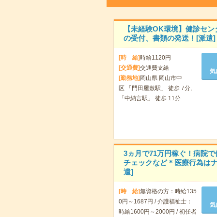
【未経験OK環境】健診セン
の受付、書類の発送！[派遣]
[時 給]
時給1120円
[交通費]
交通費支給
気
[勤務地]
岡山県 岡山市中
区 「門田屋敷駅」 徒歩 7分,
「中納言駅」 徒歩 11分
3ヵ月で71万円稼ぐ！病院で
チェックなど＊医療行為はナ
遣]
[時 給]
無資格の方：時給135
0円～1687円 / 介護福祉士：
気
時給1600円～2000円 / 初任者