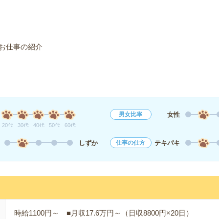
お仕事の紹介
女性
男女比率
20代
30代
40代
50代
60代
しずか
テキパキ
仕事の仕方
時給1100円～ ■月収17.6万円～（日収8800円×20日）