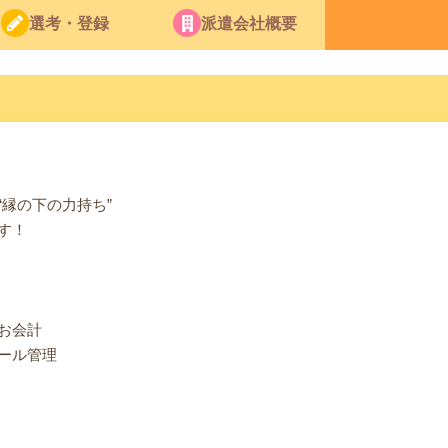
選考・登録
派遣会社概要
縁の下の力持ち”
す！
お会計
ール管理