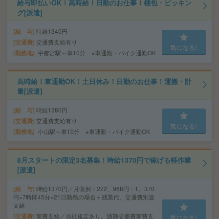
給与即払いOK！高時給！日勤のお仕事！梱包・ピッキン
グ[派遣]
給 与
時給1340円
交通費
交通費支給有り
気になる!
勤務地
宇都宮駅～車10分 ※車通勤・バイク通勤OK
高時給！車通勤OK！土日休み！日勤のお仕事！運搬・計
量[派遣]
給 与
時給1380円
交通費
交通費支給有り
気になる!
勤務地
小山駅～車10分 ※車通勤・バイク通勤OK
8月スタートの限定3名募集！時給1370円で稼げる軽作業
[派遣]
給 与
時給1370円／月収例：222、968円＝1、370
円×7時間45分×21日勤務の場合＋残業代、交通費別途
支給
交通費
実費支給／当社規定あり。通勤交通費実費支
気になる!