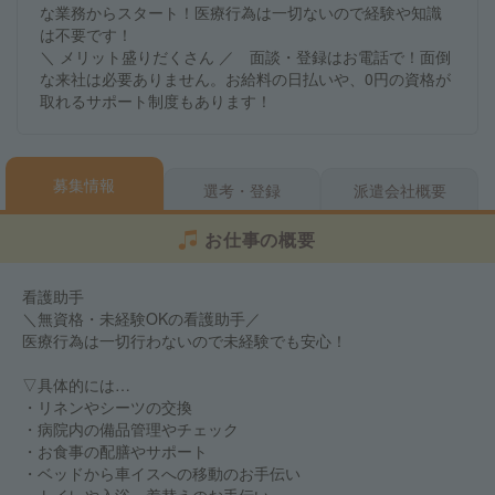
な業務からスタート！医療行為は一切ないので経験や知識
は不要です！
＼ メリット盛りだくさん ／ 面談・登録はお電話で！面倒
な来社は必要ありません。お給料の日払いや、0円の資格が
取れるサポート制度もあります！
募集情報
選考・登録
派遣会社概要
お仕事の概要
看護助手
＼無資格・未経験OKの看護助手／
医療行為は一切行わないので未経験でも安心！
▽具体的には…
・リネンやシーツの交換
・病院内の備品管理やチェック
・お食事の配膳やサポート
・ベッドから車イスへの移動のお手伝い