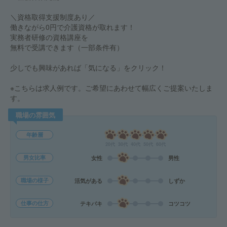
＼資格取得支援制度あり／
働きながら0円で介護資格が取れます！
実務者研修の資格講座を
無料で受講できます（一部条件有）
少しでも興味があれば「気になる」をクリック！
※こちらは求人例です。ご希望にあわせて幅広くご提案いたしま
す。
職場の雰囲気
年齢層
20代
30代
40代
50代
60代
男女比率
女性
男性
職場の様子
活気がある
しずか
仕事の仕方
テキパキ
コツコツ