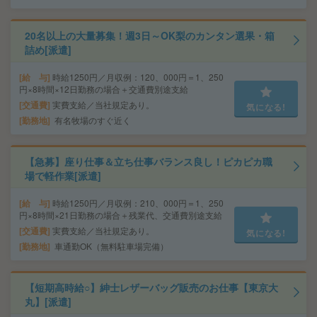
20名以上の大量募集！週3日～OK梨のカンタン選果・箱
詰め[派遣]
給 与
時給1250円／月収例：120、000円＝1、250
円×8時間×12日勤務の場合＋交通費別途支給
交通費
実費支給／当社規定あり。
気になる!
勤務地
有名牧場のすぐ近く
【急募】座り仕事＆立ち仕事バランス良し！ピカピカ職
場で軽作業[派遣]
給 与
時給1250円／月収例：210、000円＝1、250
円×8時間×21日勤務の場合＋残業代、交通費別途支給
交通費
実費支給／当社規定あり。
気になる!
勤務地
車通勤OK（無料駐車場完備）
【短期高時給○】紳士レザーバッグ販売のお仕事【東京大
丸】[派遣]