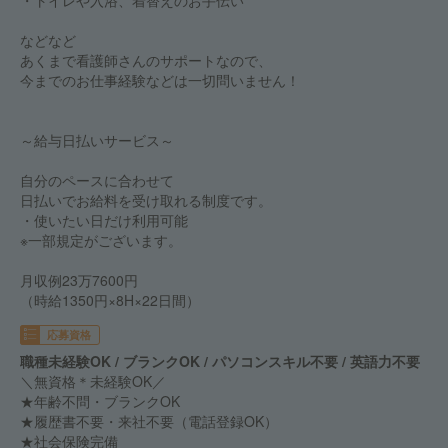
・トイレや入浴、着替えのお手伝い
などなど
あくまで看護師さんのサポートなので、
今までのお仕事経験などは一切問いません！
～給与日払いサービス～
自分のペースに合わせて
日払いでお給料を受け取れる制度です。
・使いたい日だけ利用可能
※一部規定がございます。
月収例23万7600円
（時給1350円×8H×22日間）
応募資格
職種未経験OK / ブランクOK / パソコンスキル不要 / 英語力不要
＼無資格＊未経験OK／
★年齢不問・ブランクOK
★履歴書不要・来社不要（電話登録OK）
★社会保険完備