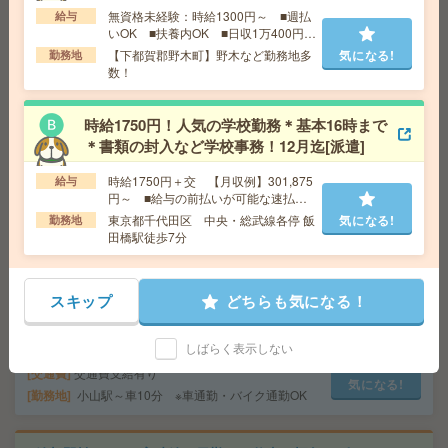
無資格未経験：時給1300円～ ■週払
給与
給 与
時給1400円
いOK ■扶養内OK ■日収1万400円以
上
交通費
交通費支給有り
【下都賀郡野木町】野木など勤務地多
気になる!
勤務地
気になる!
数！
勤務地
宇都宮駅～車20分 ※車通勤・バイク通勤OK
時給1750円！人気の学校勤務＊基本16時まで
座り仕事！給与即払いOK！高時給！卓球ラケットの製造
＊書類の封入など学校事務！12月迄[派遣]
[派遣]
時給1750円＋交 【月収例】301,875
給与
給 与
時給1600円
円～ ■給与の前払いが可能な速払い
交通費
交通費支給有り
サービスあり
東京都千代田区 中央・総武線各停 飯
気になる!
勤務地
気になる!
勤務地
新所沢駅～バス15分 ※送迎有り
田橋駅徒歩7分
高時給！車通勤OK！土日休み！日勤のお仕事！梱包作業
スキップ
どちらも気になる！
[派遣]
しばらく表示しない
給 与
時給1300円
交通費
交通費支給有り
気になる!
勤務地
小山駅～車10分 ※車通勤・バイク通勤OK