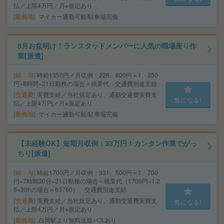
払／上限4万円／月※規定あり
勤務地
マイカー通勤可能/駐車場完備
8月お盆明け！ランスタッドメンバーに人気の職場座り作
業[派遣]
給 与
時給1350円／月収例：226、800円＝1、350
円×8時間×21日勤務の場合＋残業代、交通費別途支給
交通費
実費支給／当社規定あり。通勤交通費実費支
気になる!
払／上限4万円／月※規定あり
勤務地
マイカー通勤可能/駐車場完備
【未経験OK】短期月収例：33万円！カンタン作業でがっ
ちり[派遣]
給 与
時給1700円／月収例：331、500円＝1、700
円×7時間30分×21日勤務の場合＋残業代（1700円×1.2
5×30hの場合＝63750）、交通費別途支給
交通費
実費支給／当社規定あり。通勤交通費実費支
気になる!
払／上限4万円／月※規定あり
勤務地
白岡駅より無料送迎バスあり