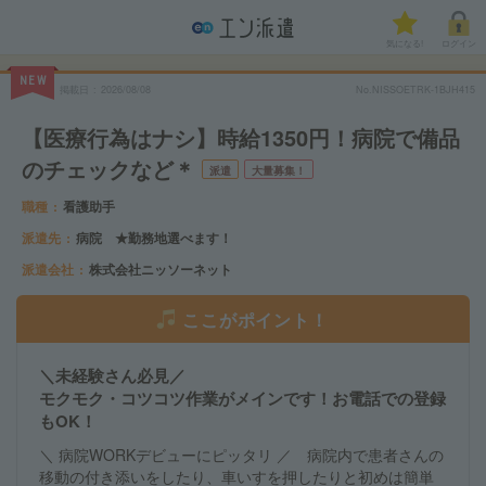
気になる!
ログイン
NEW
掲載日
2026/08/08
No.NISSOETRK-1BJH415
【医療行為はナシ】時給1350円！病院で備品
のチェックなど＊
派遣
大量募集！
職種
看護助手
派遣先
病院 ★勤務地選べます！
派遣会社
株式会社ニッソーネット
ここがポイント！
＼未経験さん必見／
モクモク・コツコツ作業がメインです！お電話での登録
もOK！
＼ 病院WORKデビューにピッタリ ／ 病院内で患者さんの
移動の付き添いをしたり、車いすを押したりと初めは簡単