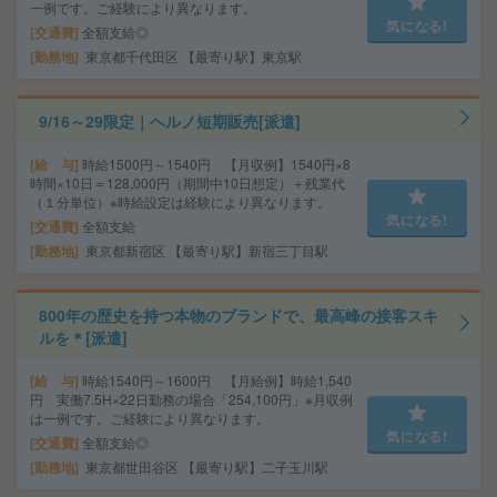
一例です。ご経験により異なります。
気になる!
交通費
全額支給◎
勤務地
東京都千代田区 【最寄り駅】東京駅
9/16～29限定｜ヘルノ短期販売[派遣]
給 与
時給1500円～1540円 【月収例】1540円×8
時間×10日＝128,000円（期間中10日想定）＋残業代
（１分単位）※時給設定は経験により異なります。
気になる!
交通費
全額支給
勤務地
東京都新宿区 【最寄り駅】新宿三丁目駅
800年の歴史を持つ本物のブランドで、最高峰の接客スキ
ルを＊[派遣]
給 与
時給1540円～1600円 【月給例】時給1,540
円 実働7.5H×22日勤務の場合「254,100円」※月収例
は一例です。ご経験により異なります。
気になる!
交通費
全額支給◎
勤務地
東京都世田谷区 【最寄り駅】二子玉川駅