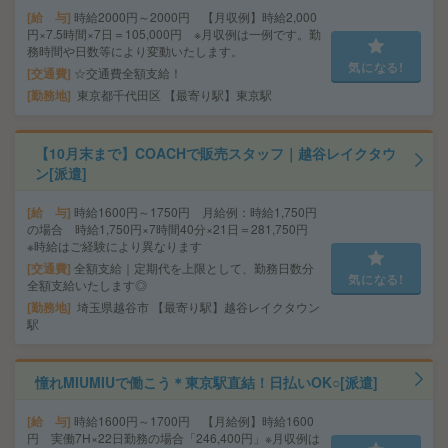
給 与
時給2000円～2000円 【月収例】時給2,000
円×7.5時間×7日＝105,000円 ※月収例は一例です。勤
務時間や日数等により変動いたします。
気になる!
交通費
☆交通費全額支給！
勤務地
東京都千代田区 【最寄り駅】東京駅
【10月末まで】COACHで販売スタッフ｜越谷レイクタウ
ン[派遣]
給 与
時給1600円～1750円 月給例：時給1,750円
の場合 時給1,750円×7時間40分×21日＝281,750円
※時給はご経験により異なります
交通費
全額支給｜定期代を上限として、勤務日数分
気になる!
全額支給いたします◎
勤務地
埼玉県越谷市 【最寄り駅】越谷レイクタウン
駅
憧れMIUMIUで働こう＊東京駅直結！日払いOK○[派遣]
給 与
時給1600円～1700円 【月給例】時給1600
円 実働7H×22日勤務の場合「246,400円」※月収例は