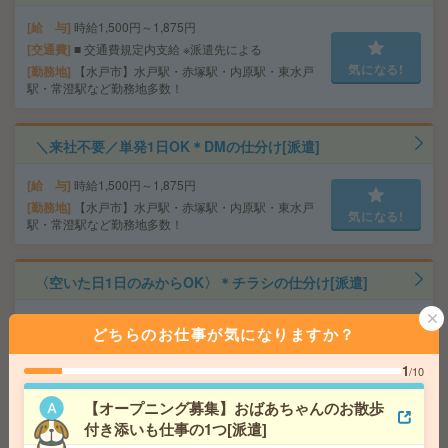
給 与
時給1,500円～1,875円
交通費
■ 交通費規定内支給 ※派遣先による
気になる!
勤務地
【水戸市】水戸駅・赤塚駅・内原駅・東水戸
駅・常澄駅など勤務地多数！
＼来社不要／単発1日OK＊DMの仕分け[派遣]
給 与
時給1,500円～1,875円
勤務地
【水戸市】水戸駅・赤塚駅・内原駅・東水戸
気になる!
駅・常澄駅など勤務地多数！
〈空いた日1日のみからOK〉＊チラシの仕分け[派遣]
給 与
時給1,200円～1,625円
どちらのお仕事が気になりますか？
勤務地
【甲府市】甲府駅・南甲府駅・酒折駅・金手
気になる!
駅・善光寺駅など勤務地多数！
1
/10
【オープニング募集】おばあちゃんのお散歩
給与即払いOK！高時給！土日休み！日勤のお仕事！組立
付き添いも仕事の1つ[派遣]
作業[派遣]