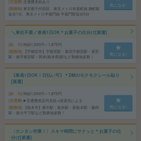
交通費
交通費支給あり
気になる!
勤務地
東京都千代田区 東京メトロ有楽町線 麹町駅
徒歩1分、東京メトロ半蔵門線 半蔵門駅徒歩5分
＼来社不要／単発1日OK＊お菓子の仕分け[派遣]
給 与
時給1,500円～1,875円
勤務地
【宇都宮市】宇都宮駅・東武宇都宮駅・雀宮
気になる!
駅・南宇都宮駅・岡本(栃木県)駅など勤務地多数！
《単発1日OK！日払い可》＊DMのモクモクシール貼り
[派遣]
給 与
時給1,500円～1,875円
交通費
■ 交通費規定内支給 ※派遣先による
気になる!
勤務地
【栃木市】家中駅・栃木駅・新栃木駅・藤岡
駅・新大平下駅など勤務地多数！
〈カンタン作業！〉スキマ時間にサクッと＊お菓子の仕
分け[派遣]