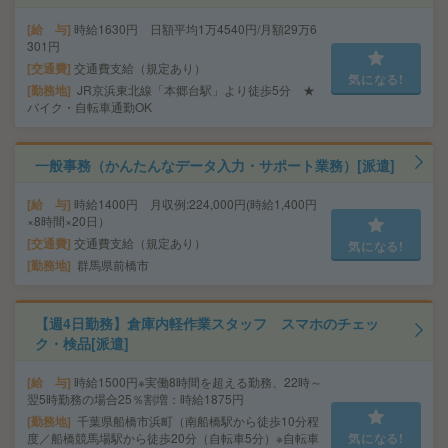
給 与
時給1630円 日額平均1万4540円/月額29万6
301円
交通費
交通費支給（規定あり）
気になる!
勤務地
JR京浜東北線「本郷台駅」より徒歩5分 ★
バイク・自転車通勤OK
一般事務（かんたんなデータ入力・サポート業務）[派遣]
給 与
時給1400円 月収例:224,000円(時給1,400円
×8時間×20日）
交通費
交通費支給（規定あり）
気になる!
勤務地
群馬県前橋市
【週4日勤務】倉庫内軽作業スタッフ スマホのチェッ
ク・検品[派遣]
給 与
時給1500円※実働8時間を超える勤務、22時～
翌5時勤務の場合25％割増：時給1875円
勤務地
千葉県船橋市浜町（南船橋駅から徒歩10分程
度／船橋競馬場駅から徒歩20分（自転車5分）※自転車
気になる!