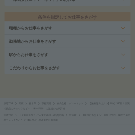
条件を指定してお仕事をさがす
職種からお仕事をさがす
勤務地からお仕事をさがす
駅からお仕事をさがす
こだわりからお仕事をさがす
派遣TOP
関東
栃木県
下都賀郡
株式会社ニッソーネット
【医療行為はナシ】時給1350円！病院
で備品のチェックなど＊（111447298）の派遣の仕事詳細
派遣TOP
ＪＲ湘南新宿ライン(東北本線－横須賀線)
野木駅
【医療行為はナシ】時給1350円！病院で備品
のチェックなど＊（111447298）の派遣の仕事詳細