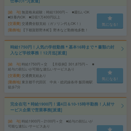
仕事の1つ[派遣]
給 与
無資格未経験：時給1300円～ ■週払いOK
■扶養内OK ■日収1万400円以上
交通費
交通費全額支給（ガソリン代もOK！）
気になる!
勤務地
【下都賀郡野木町】野木など勤務地多数！
時給1750円！人気の学校勤務＊基本16時まで＊書類の封
入など学校事務！12月迄[派遣]
給 与
時給1750円＋交 【月収例】301,875円～ ■
給与の前払いが可能な速払いサービスあり
交通費
交通費支給あり
気になる!
勤務地
東京都千代田区 中央・総武線各停 飯田橋駅
徒歩7分
完全在宅＊時給1900円！週4日＆10-15時半勤務！人材サ
ービス企業で営業事務[派遣]
給 与
時給1900円～2100円＋交 ■給与の前払いが
可能な速払いサービスあり