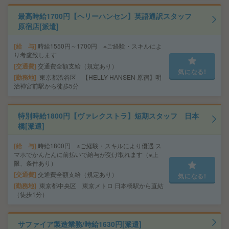
最高時給1700円【ヘリーハンセン】英語通訳スタッフ
原宿店[派遣]
給 与
時給1550円～1700円 ※ご経験・スキルによ
り考慮致します
交通費
交通費全額支給（規定あり）
気になる!
勤務地
東京都渋谷区 【HELLY HANSEN 原宿】明
治神宮前駅から徒歩5分
特別時給1800円【ヴァレクストラ】短期スタッフ 日本
橋[派遣]
給 与
時給1800円 ※ご経験・スキルにより優遇 ス
マホでかんたんに前払いで給与が受け取れます（※上
限、条件あり）
交通費
交通費全額支給（規定あり）
気になる!
勤務地
東京都中央区 東京メトロ 日本橋駅から直結
（徒歩1分）
サファイア製造業務/時給1630円[派遣]