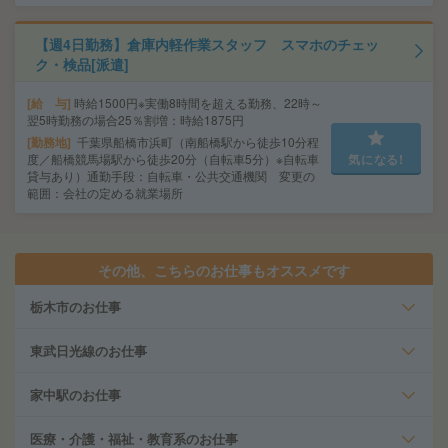
【週4日勤務】倉庫内軽作業スタッフ スマホのチェッ
ク・検品[派遣]
給 与
時給1500円※実働8時間を超える勤務、22時～
翌5時勤務の場合25％割増：時給1875円
勤務地
千葉県船橋市浜町（南船橋駅から徒歩10分程
度／船橋競馬場駅から徒歩20分（自転車5分）※自転車
気になる!
貸与あり）通勤手段：自転車・公共交通機関 変更の
範囲：会社の定める就業場所
その他、こちらのお仕事もオススメです
栃木市のお仕事
東武日光線のお仕事
家中駅のお仕事
医療・介護・福祉・教育系のお仕事