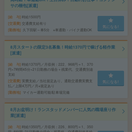
サの梱包[派遣]
給 与
時給1500円
交通費
交通費支給有り
気になる!
勤務地
久下田駅～車5分 ※車通勤・バイク通勤OK
8月スタートの限定3名募集！時給1370円で稼げる軽作業
[派遣]
給 与
時給1370円／月収例：222、968円＝1、370
円×7時間45分×21日勤務の場合＋残業代、交通費別途
支給
交通費
実費支給／当社規定あり。通勤交通費実費支
気になる!
払／上限4万円／月※規定あり
勤務地
マイカー通勤可能/駐車場完備
8月お盆明け！ランスタッドメンバーに人気の職場座り作
業[派遣]
給 与
時給1350円／月収例：226、800円＝1、350
円×8時間×21日勤務の場合＋残業代、交通費別途支給