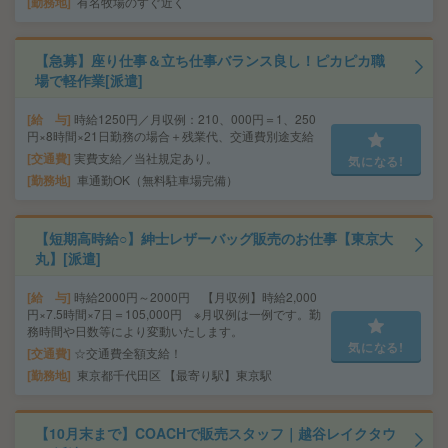
勤務地
有名牧場のすぐ近く
【急募】座り仕事＆立ち仕事バランス良し！ピカピカ職
場で軽作業[派遣]
給 与
時給1250円／月収例：210、000円＝1、250
円×8時間×21日勤務の場合＋残業代、交通費別途支給
交通費
実費支給／当社規定あり。
気になる!
勤務地
車通勤OK（無料駐車場完備）
【短期高時給○】紳士レザーバッグ販売のお仕事【東京大
丸】[派遣]
給 与
時給2000円～2000円 【月収例】時給2,000
円×7.5時間×7日＝105,000円 ※月収例は一例です。勤
務時間や日数等により変動いたします。
気になる!
交通費
☆交通費全額支給！
勤務地
東京都千代田区 【最寄り駅】東京駅
【10月末まで】COACHで販売スタッフ｜越谷レイクタウ