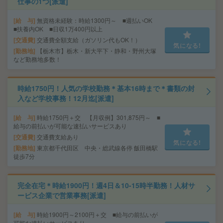
仕事の1つ[派遣]
給 与
無資格未経験：時給1300円～ ■週払いOK
■扶養内OK ■日収1万400円以上
交通費
交通費全額支給（ガソリン代もOK！）
気になる!
勤務地
【栃木市】栃木・新大平下・静和・野州大塚
など勤務地多数！
時給1750円！人気の学校勤務＊基本16時まで＊書類の封
入など学校事務！12月迄[派遣]
給 与
時給1750円＋交 【月収例】301,875円～ ■
給与の前払いが可能な速払いサービスあり
交通費
交通費支給あり
気になる!
勤務地
東京都千代田区 中央・総武線各停 飯田橋駅
徒歩7分
完全在宅＊時給1900円！週4日＆10-15時半勤務！人材サ
ービス企業で営業事務[派遣]
給 与
時給1900円～2100円＋交 ■給与の前払いが
可能な速払いサービスあり