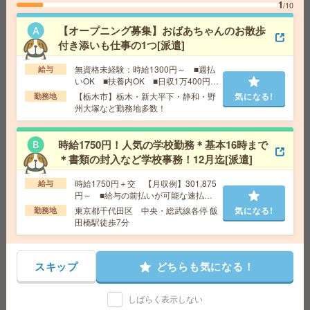
交通費
1
/10
気になる!
勤務地
【水戸市】水戸駅・赤塚駅・内原駅・東水戸
駅・常澄駅など勤務地多数！
【オープニング募集】おばあちゃんのお散歩
付き添いも仕事の1つ[派遣]
〈空いた日1日のみからOK〉＊チラシの仕分け[派遣]
無資格未経験：時給1300円～ ■週払
給与
いOK ■扶養内OK ■日収1万400円以
上
給 与
時給1,200円～1,625円
【栃木市】栃木・新大平下・静和・野
気になる!
勤務地
州大塚など勤務地多数！
勤務地
【甲府市】甲府駅・南甲府駅・酒折駅・金手
気になる!
駅・善光寺駅など勤務地多数！
時給1750円！人気の学校勤務＊基本16時まで
＊書類の封入など学校事務！12月迄[派遣]
座り仕事！給与即払いOK！高時給！卓球ラケットの製造
[派遣]
時給1750円＋交 【月収例】301,875
給与
円～ ■給与の前払いが可能な速払い
給 与
時給1600円
サービスあり
東京都千代田区 中央・総武線各停 飯
気になる!
勤務地
交通費
交通費支給有り
田橋駅徒歩7分
気になる!
勤務地
新所沢駅～バス15分 ※送迎有り
スキップ
どちらも気になる！
高時給！車通勤OK！土日休み！日勤のお仕事！商品検査
[派遣]
しばらく表示しない