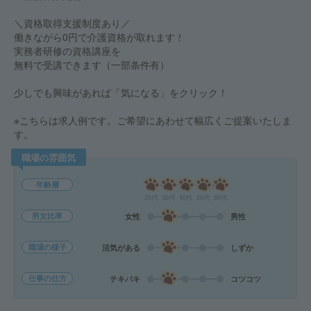
＼資格取得支援制度あり／
働きながら0円で介護資格が取れます！
実務者研修の資格講座を
無料で受講できます（一部条件有）
少しでも興味があれば「気になる」をクリック！
※こちらは求人例です。ご希望にあわせて幅広くご提案いたしま
す。
職場の雰囲気
年齢層
20代
30代
40代
50代
60代
男女比率
女性
男性
職場の様子
活気がある
しずか
仕事の仕方
テキパキ
コツコツ