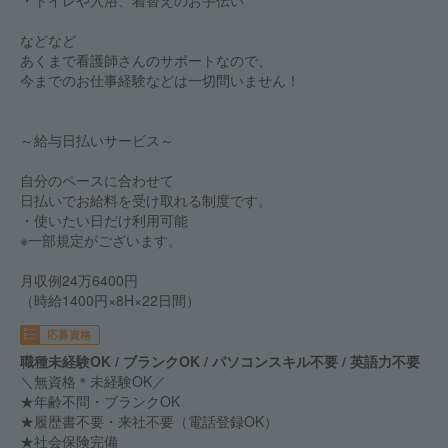
・トイレや入浴、着替えのお手伝い
などなど
あくまで看護師さんのサポートなので、
今までのお仕事経験などは一切問いません！
～給与日払いサービス～
自分のペースに合わせて
日払いでお給料を受け取れる制度です。
・使いたい日だけ利用可能
※一部規定がございます。
月収例24万6400円
（時給1400円×8H×22日間）
応募資格
職種未経験OK / ブランクOK / パソコンスキル不要 / 英語力不要
＼無資格＊未経験OK／
★年齢不問・ブランクOK
★履歴書不要・来社不要（電話登録OK）
★社会保険完備