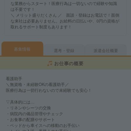
な業務からスタート！医療行為は一切ないので経験や知識
は不要です！
＼ メリット盛りだくさん ／ 面談・登録はお電話で！面倒
な来社は必要ありません。お給料の日払いや、0円の資格が
取れるサポート制度もあります！
募集情報
選考・登録
派遣会社概要
お仕事の概要
看護助手
＼無資格・未経験OKの看護助手／
医療行為は一切行わないので未経験でも安心！
▽具体的には…
・リネンやシーツの交換
・病院内の備品管理やチェック
・お食事の配膳やサポート
・ベッドから車イスへの移動のお手伝い