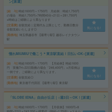
ン[派遣]
給 与
時給1600円～1750円 月給例：時給1,750円
の場合 時給1,750円×7時間40分×21日＝281,750円
※時給はご経験により異なります
交通費
全額支給｜定期代を上限として、勤務日数分
気になる!
全額支給いたします◎
勤務地
埼玉県越谷市 【最寄り駅】越谷レイクタウン
駅
憧れMIUMIUで働こう＊東京駅直結！日払いOK○[派遣]
給 与
時給1600円～1700円 【月給例】時給1600
円 実働7H×22日勤務の場合「246,400円」※月収例は
一例です。ご経験により異なります。
気になる!
交通費
全額支給◎
勤務地
東京都千代田区 【最寄り駅】東京駅
「SLOBE IENA」自由が丘店｜○週3日～OK！[派遣]
給 与
時給1600円～1700円 【月収例】1600円×8
時間×22日＝243,200＋残業代（時給×1.25倍）※スキル