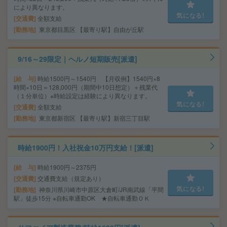
により異なります。
気になる!
交通費
全額支給
勤務地
東京都目黒区 【最寄り駅】自由が丘駅
9/16～29限定｜ヘルノ短期販売[派遣]
給 与
時給1500円～1540円 【月収例】1540円×8
時間×10日＝128,000円（期間中10日想定）＋残業代
（１分単位）※時給設定は経験により異なります。
気になる!
交通費
全額支給
勤務地
東京都新宿区 【最寄り駅】新宿三丁目駅
時給1900円！入社祝金10万円支給！[派遣]
給 与
時給1900円～2375円
交通費
交通費支給（規定あり）
気になる!
勤務地
神奈川県川崎市中原区大倉町/JR南武線「平間
駅」徒歩15分 ※自転車通勤OK ★自転車通勤ＯＫ