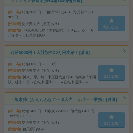
サファイア製造業務/時給1630円[派遣]
給 与
時給1630円 日額平均1万4540円/月額29万6
301円
交通費
交通費支給（規定あり）
気になる!
勤務地
JR京浜東北線「本郷台駅」より徒歩5分 ★
バイク・自転車通勤OK
時給2000円！入社祝金20万円支給！[派遣]
給 与
時給2000円～2500円
交通費
交通費支給（規定あり）
気になる!
勤務地
神奈川県川崎市中原区大倉町/JR南武線「平間
駅」徒歩15分 ※自転車通勤OK ★自転車通勤ＯＫ
一般事務（かんたんなデータ入力・サポート業務）[派遣]
給 与
時給1400円 月収例:224,000円(時給1,400円
×8時間×20日）
交通費
交通費支給（規定あり）
気になる!
勤務地
群馬県前橋市