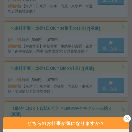
気になる!
勤務地
【水戸市】水戸・赤塚・内原・東水戸・常澄
など勤務地多数！
＼来社不要／単発1日OK＊お菓子の仕分け[派遣]
給 与
時給1,500円～1,875円
勤務地
【宇都宮市】宇都宮駅・東武宇都宮駅・雀宮
気になる!
駅・南宇都宮駅・岡本(栃木県)駅など勤務地多数！
＼来社不要／単発1日OK＊DMの仕分け[派遣]
給 与
時給1,500円～1,875円
勤務地
【水戸市】水戸駅・赤塚駅・内原駅・東水戸
気になる!
駅・常澄駅など勤務地多数！
《単発1日OK！日払い可》＊DMのモクモクシール貼り
[派遣]
どちらのお仕事が気になりますか？
給 与
時給1,500円～1,875円
■ 交通費規定内支給 ※派遣先による