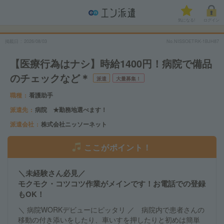
気になる!
ログイン
掲載日
2026/08/03
No.NISSOETRK-1BJH87
【医療行為はナシ】時給1400円！病院で備品
のチェックなど＊
派遣
大量募集！
職種
看護助手
派遣先
病院 ★勤務地選べます！
派遣会社
株式会社ニッソーネット
ここがポイント！
＼未経験さん必見／
モクモク・コツコツ作業がメインです！お電話での登録
もOK！
＼ 病院WORKデビューにピッタリ ／ 病院内で患者さんの
移動の付き添いをしたり、車いすを押したりと初めは簡単