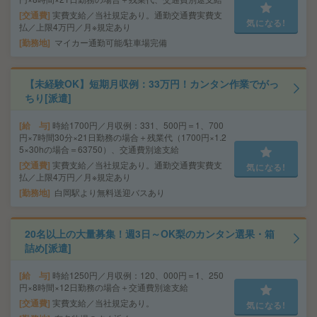
交通費
実費支給／当社規定あり。通勤交通費実費支
気になる!
払／上限4万円／月※規定あり
勤務地
マイカー通勤可能/駐車場完備
【未経験OK】短期月収例：33万円！カンタン作業でがっ
ちり[派遣]
給 与
時給1700円／月収例：331、500円＝1、700
円×7時間30分×21日勤務の場合＋残業代（1700円×1.2
5×30hの場合＝63750）、交通費別途支給
交通費
実費支給／当社規定あり。通勤交通費実費支
気になる!
払／上限4万円／月※規定あり
勤務地
白岡駅より無料送迎バスあり
20名以上の大量募集！週3日～OK梨のカンタン選果・箱
詰め[派遣]
給 与
時給1250円／月収例：120、000円＝1、250
円×8時間×12日勤務の場合＋交通費別途支給
交通費
実費支給／当社規定あり。
気になる!