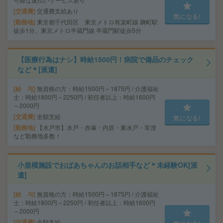
交通費
交通費支給あり
気になる!
勤務地
東京都千代田区 東京メトロ有楽町線 麹町駅
徒歩1分、東京メトロ半蔵門線 半蔵門駅徒歩5分
【医療行為はナシ】時給1500円！病院で備品のチェック
など＊[派遣]
給 与
無資格の方：時給1500円～1875円 / 介護福祉
士：時給1800円～2250円 / 初任者以上：時給1600円
～2000円
交通費
全額支給
気になる!
勤務地
【水戸市】水戸・赤塚・内原・東水戸・常澄
など勤務地多数！
小規模施設でおばあちゃんのお話相手など＊未経験OK[派
遣]
給 与
無資格の方：時給1500円～1875円 / 介護福祉
士：時給1800円～2250円 / 初任者以上：時給1600円
～2000円
交通費
全額支給