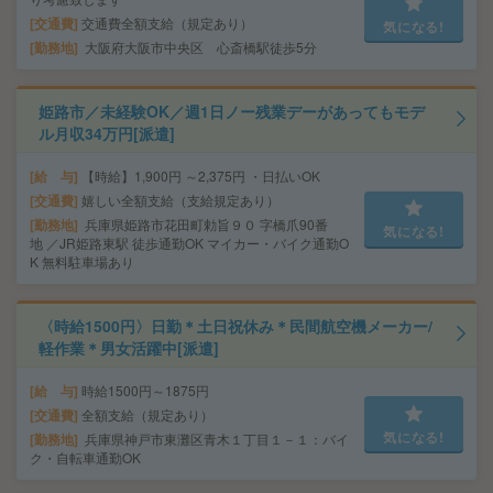
交通費
交通費全額支給（規定あり）
気になる!
勤務地
大阪府大阪市中央区 心斎橋駅徒歩5分
姫路市／未経験OK／週1日ノー残業デーがあってもモデ
ル月収34万円[派遣]
給 与
【時給】1,900円 ～2,375円 ・日払いOK
交通費
嬉しい全額支給（支給規定あり）
勤務地
兵庫県姫路市花田町勅旨９０ 字橋爪90番
気になる!
地 ／JR姫路東駅 徒歩通勤OK マイカー・バイク通勤O
K 無料駐車場あり
〈時給1500円〉日勤＊土日祝休み＊民間航空機メーカー/
軽作業＊男女活躍中[派遣]
給 与
時給1500円～1875円
交通費
全額支給（規定あり）
気になる!
勤務地
兵庫県神戸市東灘区青木１丁目１－１：バイ
ク・自転車通勤OK