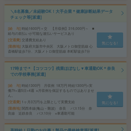
＼8名募集／未経験OK！大手企業＊健康診断結果データ
チェック等[派遣]
給 与
時給1600円＋交 【月収例】316,000円～ ■
給与の前払いが可能な速払いサービスあり
交通費
交通費支給あり
気になる!
勤務地
大阪府大阪市中央区 大阪メトロ御堂筋線 心
斎橋駅徒歩7分、大阪メトロ御堂筋線 本町駅徒歩7分
17時まで＊【コツコツ】残業ほぼなし▼車通勤OK＊奈良
での学校事務[派遣]
給 与
時給1300円 月収例 18万円 時給1300円×実
働7h×週5日×4週 ※月収例を保証するものではありませ
ん。
交通費
1ヶ月3万円を上限として実費支給
気になる!
勤務地
関西本線(亀山－難波) 奈良 バス15分 奈
良線 近鉄奈良 バス10分 ※車通勤可能
高時給！日勤のお仕事！製品の最終検査等[派遣]