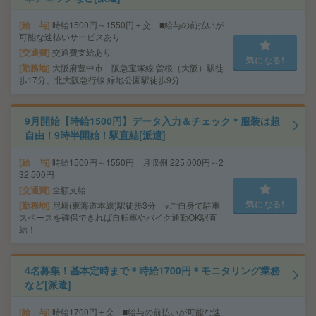
給 与
時給1500円～1550円＋交 ■給与の前払いが
可能な速払いサービスあり
交通費
交通費支給あり
気になる!
勤務地
大阪府豊中市 阪急宝塚線 曽根（大阪）駅徒
歩17分、北大阪急行線 緑地公園駅徒歩9分
9月開始【時給1500円】データ入力＆チェック＊服装は超
自由！9時半開始！駅直結[派遣]
給 与
時給1500円～1550円 月収例 225,000円～2
32,500円
交通費
全額支給
気になる!
勤務地
尼崎(東海道本線)駅徒歩3分 ※ご自身で駐車
スペースを確保できれば自転車やバイク通勤OK駅直
結！
4名募集！基本定時まで＊時給1700円＊モニタリング業務
など[派遣]
給 与
時給1700円＋交 ■給与の前払いが可能な速