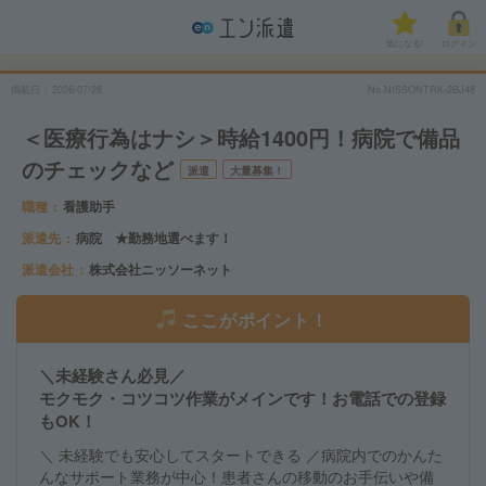
気になる!
ログイン
掲載日
2026/07/28
No.NISSONTRK-2BJ48
＜医療行為はナシ＞時給1400円！病院で備品
のチェックなど
派遣
大量募集！
職種
看護助手
派遣先
病院 ★勤務地選べます！
派遣会社
株式会社ニッソーネット
ここがポイント！
＼未経験さん必見／
モクモク・コツコツ作業がメインです！お電話での登録
もOK！
＼ 未経験でも安心してスタートできる ／病院内でのかんた
んなサポート業務が中心！患者さんの移動のお手伝いや備