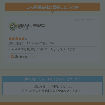
この派遣会社に登録した方の声
投稿時期
2025年10月
登録のみ：職種未定
50代女性
5.0
対応の迅速さ
5.0
対応の丁寧さ
5.0
不安や疑問も無理なく聞いて、紹介してくれます！
役に立った！
13
興味があったら「★気になる！」をタップ！
「気になる！」を押しておくと、
保存した求人を
後でまとめてチェック
できます！