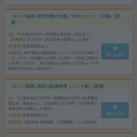
<タイパ抜群>研究活動の支援／大学スタッフ（日勤）[派
遣]
給 与
時給2200円 ※交通費全額支給（規定あり）
【月収例】30.8万円（20日勤務 ※残業なしの場合）
交通費
交通費支給あり
勤務地
神戸電鉄公園都市線 ウッディタウン中央駅 ウ
気になる!
ッディタウン中央駅から民間バス20分 ・JR新三田駅か
ら民間バス20分 ・JR三田駅から民間バス20分 ※バス停
関西学院大学から徒歩2分 ＊、、
<タイパ抜群>病院の設備管理（シフト制）[派遣]
給 与
基本時給1700円・深夜時給2125円 ※交通費全
額支給（規定あり） 【月収例】27.2万円（10日勤務＋
深夜20h ※残業なしの場合）
気になる!
交通費
交通費支給あり
勤務地
京阪本線 天満橋駅 「天満橋駅」から徒歩6分