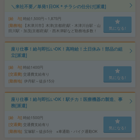
＼来社不要／単発1日OK＊チラシの仕分け[派遣]
給 与
時給1,500円～1,875円
勤務地
【木津川市】木津(京都府)駅・木津川台駅・山
気になる!
田川駅・加茂(京都府)駅・西木津駅など勤務地多数！
座り仕事！給与即払いOK！高時給！土日休み！部品の組
立[派遣]
給 与
時給1400円
交通費
交通費支給有り
気になる!
勤務地
伊丹駅～徒歩15分
座り仕事！給与即払いOK！駅チカ！医療機器の製造、事
務[派遣]
給 与
時給1500円
交通費
交通費支給有り
気になる!
勤務地
宝塚駅～徒歩5分 ※車通勤・バイク通勤OK