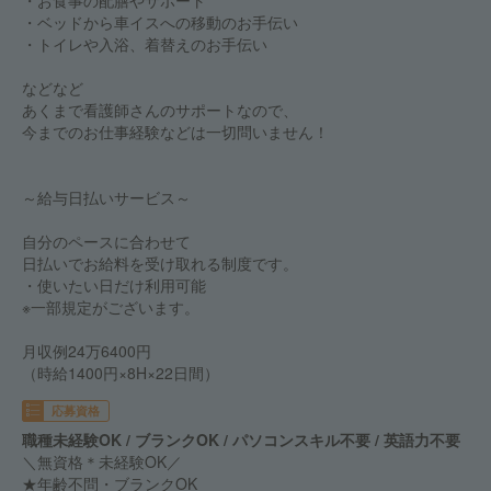
・お食事の配膳やサポート
・ベッドから車イスへの移動のお手伝い
・トイレや入浴、着替えのお手伝い
などなど
あくまで看護師さんのサポートなので、
今までのお仕事経験などは一切問いません！
～給与日払いサービス～
自分のペースに合わせて
日払いでお給料を受け取れる制度です。
・使いたい日だけ利用可能
※一部規定がございます。
月収例24万6400円
（時給1400円×8H×22日間）
応募資格
職種未経験OK / ブランクOK / パソコンスキル不要 / 英語力不要
＼無資格＊未経験OK／
★年齢不問・ブランクOK