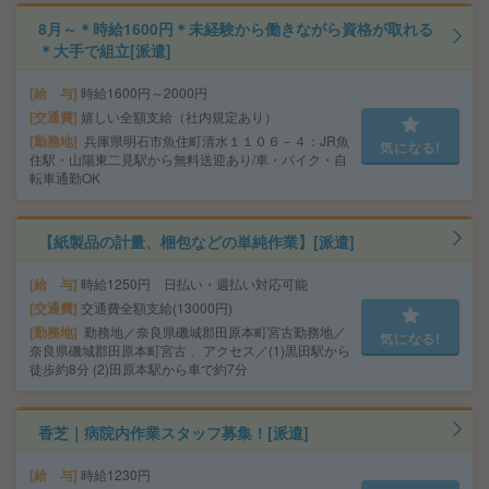
8月～＊時給1600円＊未経験から働きながら資格が取れる
＊大手で組立[派遣]
給 与
時給1600円～2000円
交通費
嬉しい全額支給（社内規定あり）
勤務地
兵庫県明石市魚住町清水１１０６－４：JR魚
気になる!
住駅・山陽東二見駅から無料送迎あり/車・バイク・自
転車通勤OK
【紙製品の計量、梱包などの単純作業】[派遣]
給 与
時給1250円 日払い・週払い対応可能
交通費
交通費全額支給(13000円)
勤務地
勤務地／奈良県磯城郡田原本町宮古勤務地／
気になる!
奈良県磯城郡田原本町宮古 、アクセス／(1)黒田駅から
徒歩約8分 (2)田原本駅から車で約7分
香芝｜病院内作業スタッフ募集！[派遣]
給 与
時給1230円