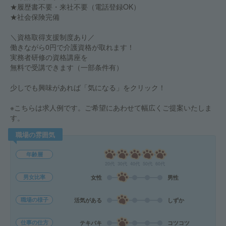
★履歴書不要・来社不要（電話登録OK）
★社会保険完備
＼資格取得支援制度あり／
働きながら0円で介護資格が取れます！
実務者研修の資格講座を
無料で受講できます（一部条件有）
少しでも興味があれば「気になる」をクリック！
※こちらは求人例です。ご希望にあわせて幅広くご提案いたしま
す。
職場の雰囲気
年齢層
20代
30代
40代
50代
60代
男女比率
女性
男性
職場の様子
活気がある
しずか
仕事の仕方
テキパキ
コツコツ