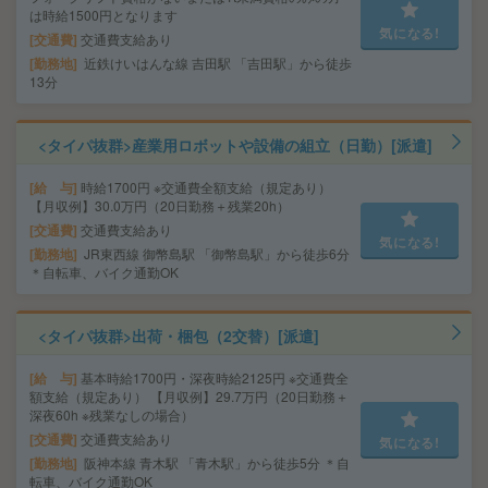
は時給1500円となります
気になる!
交通費
交通費支給あり
勤務地
近鉄けいはんな線 吉田駅 「吉田駅」から徒歩
13分
<タイパ抜群>産業用ロボットや設備の組立（日勤）[派遣]
給 与
時給1700円 ※交通費全額支給（規定あり）
【月収例】30.0万円（20日勤務＋残業20h）
交通費
交通費支給あり
気になる!
勤務地
JR東西線 御幣島駅 「御幣島駅」から徒歩6分
＊自転車、バイク通勤OK
<タイパ抜群>出荷・梱包（2交替）[派遣]
給 与
基本時給1700円・深夜時給2125円 ※交通費全
額支給（規定あり） 【月収例】29.7万円（20日勤務＋
深夜60h ※残業なしの場合）
交通費
交通費支給あり
気になる!
勤務地
阪神本線 青木駅 「青木駅」から徒歩5分 ＊自
転車、バイク通勤OK