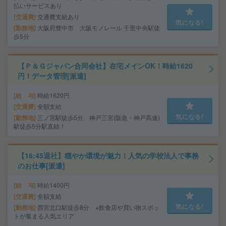
払いサービスあり
交通費
交通費支給あり
気になる!
勤務地
大阪府豊中市 大阪モノレール 千里中央駅徒
歩5分
【Ｐ＆Ｇジャパン合同会社】在宅メインOK！時給1620
円！データ管理[派遣]
給 与
時給1620円
交通費
全額支給
気になる!
勤務地
三ノ宮駅徒歩5分、神戸三宮(阪急・神戸高速)
駅徒歩5分駅直結！
【16:45退社】穏やか環境が魅力！人気の学校法人で事務
のお仕事[派遣]
給 与
時給1400円
交通費
全額支給
気になる!
勤務地
西宮北口駅徒歩8分 ※飲食店や買い物スポッ
トが集まる人気エリア