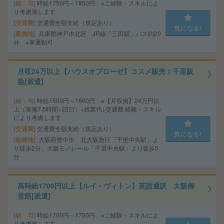
給 与
時給1750円～1850円 ※ご経験・スキルによ
り考慮致します
交通費
交通費全額支給（規定あり）
気になる!
勤務地
兵庫県神戸市北区 JR線「三田駅」バス約20
分 ※車通勤可
月収24万以上【ハウスオブローゼ】コスメ販売！千里阪
急[派遣]
給 与
時給1500円～1600円 ※【月収例】24万円以
上（実働7.5時間×22日）+残業代+交通費 経験・スキル
により考慮します
交通費
交通費全額支給（規定あり）
気になる!
勤務地
大阪府豊中市 北大阪急行「千里中央駅」よ
り徒歩2分、大阪モノレール「千里中央駅」より徒歩5
分
高時給1700円以上【ルイ・ヴィトン】英語通訳 大阪御
堂筋[派遣]
給 与
時給1700円～1750円 ※ご経験・スキルによ
り考慮致します