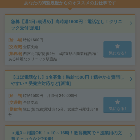
あなたの閲覧履歴からのオススメのお仕事です
急募【週4日×朝遅め】高時給1600円！電話なし！クリニ
ック受付[派遣]
給 与
時給1600円
交通費
全額支給
気になる!
勤務地
西宮北口駅徒歩4分 ※駅直結の商業施設内に
ある綺麗なクリニック駅直結！
【ほぼ電話なし】3名募集！時給1500円！穏やか＆質問し
やすい＊受発注対応など[派遣]
給 与
時給1500円 月収例 240,000円
交通費
全額支給
気になる!
勤務地
塚口(阪急線)駅徒歩15分、武庫之荘駅徒歩18
分
＜週3～相談OK！＞10～16時！教育機関で＊授業用の文
章チェックなど[派遣]