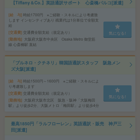
【Tiffany＆Co.】英語通訳サポート 心斎橋パルコ[派遣]
給 与
時給1700円 ※ご経験・スキルにより考慮致
します インセンティブあり 残業代は1分単位で全額支
給
交通費
交通費全額支給（規定あり）
気になる!
勤務地
大阪府大阪市中央区 Osaka Metro 御堂筋
線 心斎橋駅 直結
「ブルネロ・クチネリ」韓国語通訳スタッフ 阪急メン
ズ大阪[派遣]
給 与
時給1500円～1600円 ※ご経験・スキルによ
り考慮致します
交通費
交通費全額支給（規定あり）
気になる!
勤務地
大阪府大阪市北区 阪急・阪神「大阪梅田
駅」より徒歩2分、大阪メトロ「梅田駅」より徒歩4分
最高1850円「ラルフローレン」英語通訳・販売 神戸三
田[派遣]