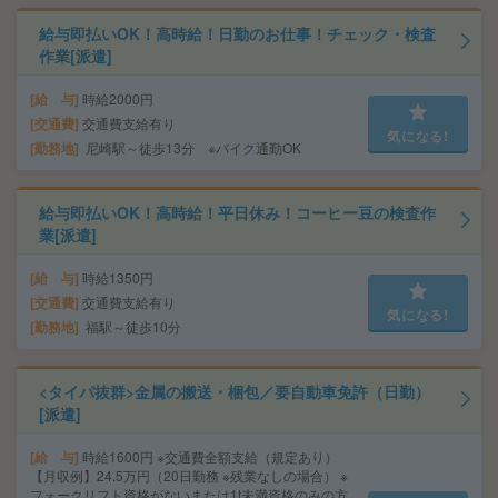
給与即払いOK！高時給！日勤のお仕事！チェック・検査
作業[派遣]
給 与
時給2000円
交通費
交通費支給有り
気になる!
勤務地
尼崎駅～徒歩13分 ※バイク通勤OK
給与即払いOK！高時給！平日休み！コーヒー豆の検査作
業[派遣]
給 与
時給1350円
交通費
交通費支給有り
気になる!
勤務地
福駅～徒歩10分
<タイパ抜群>金属の搬送・梱包／要自動車免許（日勤）
[派遣]
給 与
時給1600円 ※交通費全額支給（規定あり）
【月収例】24.5万円（20日勤務 ※残業なしの場合） ※
フォークリフト資格がないまたは1t未満資格のみの方