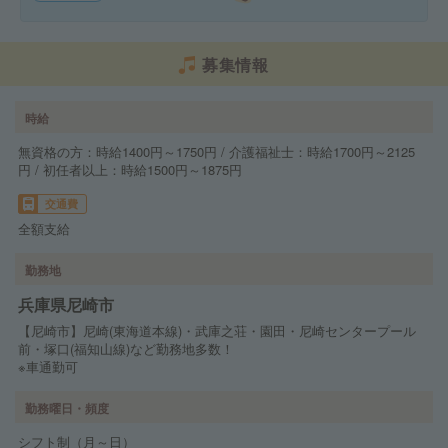
募集情報
時給
無資格の方：時給1400円～1750円 / 介護福祉士：時給1700円～2125
円 / 初任者以上：時給1500円～1875円
交通費
全額支給
勤務地
兵庫県尼崎市
【尼崎市】尼崎(東海道本線)・武庫之荘・園田・尼崎センタープール
前・塚口(福知山線)など勤務地多数！
※車通勤可
勤務曜日・頻度
シフト制（月～日）