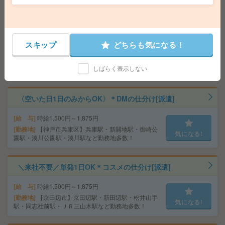
分
＼来社不要／単発1日OK＊お菓子の仕分け[派遣]
スキップ
どちらも気になる！
給 与
時給1,200円～1,625円
勤務地
【和歌山市】和歌山駅・和歌山市駅・和歌山
気になる!
しばらく表示しない
大学前駅・和歌山港駅・岡崎前駅など勤務地多数！
〈空いた日1日のみからOK〉＊DMの仕分け[派遣]
給 与
時給1,500円～1,875円
勤務地
【神戸市兵庫区】兵庫駅・新開地駅・御崎公
気になる!
園駅・湊川公園駅・湊川駅など勤務地多数！
＼来社不要／単発1日OK＊コスメの仕分け[派遣]
給 与
時給1,500円～1,875円
勤務地
【京田辺市】京田辺駅・新田辺駅・松井山手
気になる!
駅・同志社前駅・ＪＲ三山木駅など勤務地多数！