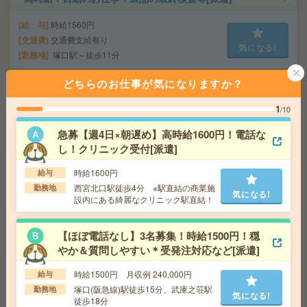
給 与
時給1560円
交通費
交通費支給有り
気になる!
勤務地
塚口駅～徒歩11分
どちらのお仕事が気になりますか？
【高時給1730円】未経験OK＊残業なし！データ入力やチ
ャット返信対応など[派遣]
1
/10
急募【週4日×朝遅め】高時給1600円！電話な
給 与
時給1730円＋交 ■給与の前払いが可能な速
払いサービスあり
し！クリニック受付[派遣]
交通費
交通費支給あり
気になる!
時給1600円
給与
勤務地
大阪府大阪市北区 大阪メトロ四つ橋線 西梅
西宮北口駅徒歩4分 ※駅直結の商業施
勤務地
田駅徒歩4分、大阪環状線 大阪駅徒歩7分
気になる!
設内にある綺麗なクリニック駅直結！
ピタッと12時まで＊実働3h＊伝票のチェックなど[派遣]
【ほぼ電話なし】3名募集！時給1500円！穏
やか＆質問しやすい＊受発注対応など[派遣]
給 与
時給1400円＋交 【月収例】84,000円～ ■
給与の前払いが可能な速払いサービスあり
時給1500円 月収例 240,000円
給与
交通費
交通費支給あり
塚口(阪急線)駅徒歩15分、武庫之荘駅
気になる!
勤務地
気になる!
勤務地
京都府京都市伏見区 京阪本線 藤森駅徒歩10
徒歩18分