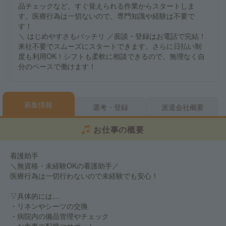
品チェックなど、すぐ覚えられる作業からスタートしま
す。医療行為は一切ないので、専門知識や経験は不要で
す！
＼ はじめやすさもバッチリ ／面談・登録はお電話で完結！
来社不要でスムーズにスタートできます。さらに日払い制
度も利用OK！シフトも柔軟に相談できるので、無理なく自
分のペースで働けます！
募集情報
選考・登録
派遣会社概要
お仕事の概要
看護助手
＼無資格・未経験OKの看護助手／
医療行為は一切行わないので未経験でも安心！
▽具体的には…
・リネンやシーツの交換
・病院内の備品管理やチェック