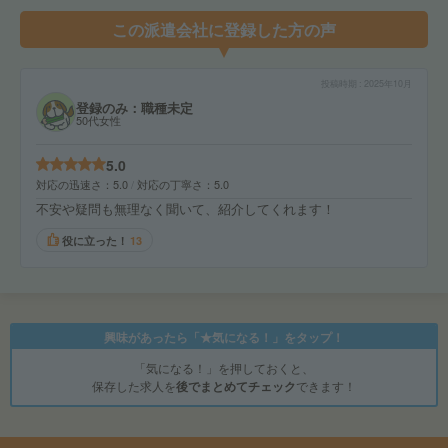
この派遣会社に登録した方の声
投稿時期
2025年10月
登録のみ：職種未定
50代女性
5.0
対応の迅速さ
5.0
対応の丁寧さ
5.0
不安や疑問も無理なく聞いて、紹介してくれます！
役に立った！
13
興味があったら「★気になる！」をタップ！
「気になる！」を押しておくと、
保存した求人を
後でまとめてチェック
できます！