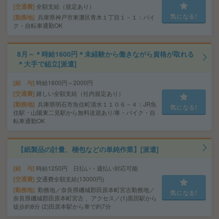
交通費
全額支給（規定あり）
気になる!
勤務地
兵庫県神戸市東灘区青木１丁目１－１：バイ
ク・自転車通勤OK
8月～＊時給1600円＊未経験から働きながら資格が取れる
＊大手で組立[派遣]
給 与
時給1600円～2000円
交通費
嬉しい全額支給（社内規定あり）
勤務地
兵庫県明石市魚住町清水１１０６－４：JR魚
気になる!
住駅・山陽東二見駅から無料送迎あり/車・バイク・自
転車通勤OK
【紙製品の計量、梱包などの単純作業】[派遣]
給 与
時給1250円 日払い・週払い対応可能
交通費
交通費全額支給(13000円)
勤務地
勤務地／奈良県磯城郡田原本町宮古勤務地／
気になる!
奈良県磯城郡田原本町宮古 、アクセス／(1)黒田駅から
徒歩約8分 (2)田原本駅から車で約7分