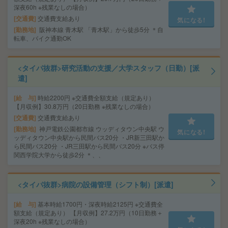
深夜60h ※残業なしの場合）
交通費
交通費支給あり
気になる!
勤務地
阪神本線 青木駅 「青木駅」から徒歩5分 ＊自
転車、バイク通勤OK
<タイパ抜群>研究活動の支援／大学スタッフ（日勤）[派
遣]
給 与
時給2200円 ※交通費全額支給（規定あり）
【月収例】30.8万円（20日勤務 ※残業なしの場合）
交通費
交通費支給あり
勤務地
神戸電鉄公園都市線 ウッディタウン中央駅 ウ
気になる!
ッディタウン中央駅から民間バス20分 ・JR新三田駅か
ら民間バス20分 ・JR三田駅から民間バス20分 ※バス停
関西学院大学から徒歩2分 ＊、、
<タイパ抜群>病院の設備管理（シフト制）[派遣]
給 与
基本時給1700円・深夜時給2125円 ※交通費全
額支給（規定あり） 【月収例】27.2万円（10日勤務＋
深夜20h ※残業なしの場合）