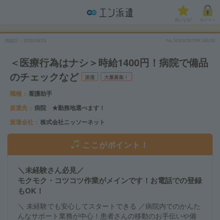
気になる!
ログイン
掲載日
2026/08/03
No.NISSONTRK-2BJ30
＜医療行為はナシ＞時給1400円！病院で備品
のチェックなど
派遣
大量募集！
職種
看護助手
派遣先
病院 ★勤務地選べます！
派遣会社
株式会社ニッソーネット
ここがポイント！
＼未経験さん必見／
モクモク・コツコツ作業がメインです！お電話での登録
もOK！
＼ 未経験でも安心してスタートできる ／病院内でのかんた
んなサポート業務が中心！患者さんの移動のお手伝いや備