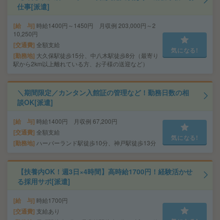
仕事[派遣]
給 与
時給1400円～1450円 月収例 203,000円～2
10,250円
交通費
全額支給
気になる!
勤務地
大久保駅徒歩15分、中八木駅徒歩8分（最寄り
駅から2km以上離れている方、お子様の送迎など）
＼期間限定／カンタン入館証の管理など！勤務日数の相
談OK[派遣]
給 与
時給1400円 月収例 67,200円
交通費
全額支給
気になる!
勤務地
ハーバーランド駅徒歩10分、神戸駅徒歩13分
【扶養内OK！週3日×4時間】高時給1700円！経験活かせ
る採用サポ[派遣]
給 与
時給1700円
交通費
支給あり