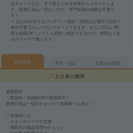
品チェックなど、すぐ覚えられる作業からスタートしま
す。医療行為は一切ないので、専門知識や経験は不要で
す！
＼ はじめやすさもバッチリ ／面談・登録はお電話で完結！
来社不要でスムーズにスタートできます。さらに日払い制
度も利用OK！シフトも柔軟に相談できるので、無理なく自
分のペースで働けます！
募集情報
選考・登録
派遣会社概要
お仕事の概要
看護助手
＼無資格・未経験OKの看護助手／
医療行為は一切行わないので未経験でも安心！
▽具体的には…
・リネンやシーツの交換
・病院内の備品管理やチェック