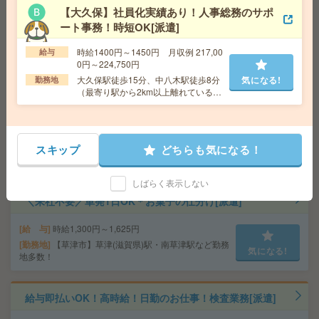
給 与
時給1500円
【大久保】社員化実績あり！人事総務のサポ
交通費
交通費支給有り
気になる!
ート事務！時短OK[派遣]
勤務地
南公園駅～徒歩7分 ※送迎有り
時給1400円～1450円 月収例 217,00
給与
0円～224,750円
正社員登用あり！50代活躍〇受注のチェックとFAX対
大久保駅徒歩15分、中八木駅徒歩8分
気になる!
勤務地
応！＊50代活躍中[派遣]
（最寄り駅から2km以上離れている
方、お子様の送迎など）
給 与
時給1400円＋交
交通費
交通費支給あり
気になる!
勤務地
JR神戸線・京都線・琵琶湖線 野洲駅 車7分/バ
スキップ
どちらも気になる！
ス6分
しばらく表示しない
＼来社不要／単発1日OK＊お菓子の仕分け[派遣]
給 与
時給1,300円～1,625円
勤務地
【草津市】草津(滋賀県)駅・南草津駅など勤務
気になる!
地多数！
給与即払いOK！高時給！日勤のお仕事！検査業務[派遣]