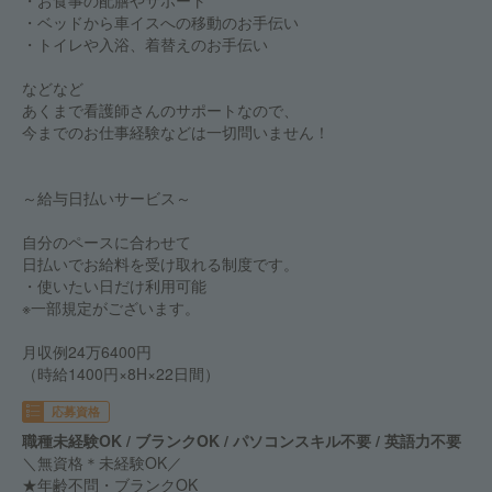
・お食事の配膳やサポート
・ベッドから車イスへの移動のお手伝い
・トイレや入浴、着替えのお手伝い
などなど
あくまで看護師さんのサポートなので、
今までのお仕事経験などは一切問いません！
～給与日払いサービス～
自分のペースに合わせて
日払いでお給料を受け取れる制度です。
・使いたい日だけ利用可能
※一部規定がございます。
月収例24万6400円
（時給1400円×8H×22日間）
応募資格
職種未経験OK / ブランクOK / パソコンスキル不要 / 英語力不要
＼無資格＊未経験OK／
★年齢不問・ブランクOK