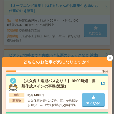
【オープニング募集】おばあちゃんのお散歩付き添いも
仕事の1つ[派遣]
給 与
無資格未経験：時給1450円～ ■週払いOK
■扶養内OK ■日収1万1600円以上
交通費
交通費全額支給
気になる!
勤務地
【京都市上京区】今出川駅・鞍馬口駅など勤
務地多数！
ピタッと12時まで＊実働3h＊伝票のチェックなど[派遣]
どちらのお仕事が気になりますか？
給 与
時給1400円＋交 【月収例】84,000円～ ■
給与の前払いが可能な速払いサービスあり
1
/10
交通費
交通費支給あり
気になる!
【大久保！送迎バスあり！】16:00時短！書
勤務地
京都府京都市伏見区 京阪本線 藤森駅徒歩10
分
類作成メインの事務[派遣]
時給1480円
給与
座り仕事！給与即払いOK！高時給！データ入力、品質検
大久保駅送迎バス7分、江井ケ島駅徒
勤務地
気になる!
査[派遣]
歩13分 ※JR大久保駅から無料送迎バ
スも利用OK！