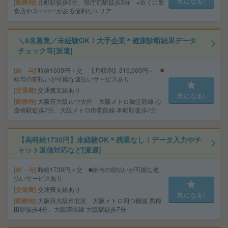
気になる!
勤務地
元町駅徒歩6分、県庁前駅徒歩3分 ※近くに飲
食店やスーパーがある便利なエリア
＼8名募集／未経験OK！大手企業＊健康診断結果データ
チェック等[派遣]
給 与
時給1600円＋交 【月収例】316,000円～ ■
給与の前払いが可能な速払いサービスあり
交通費
交通費支給あり
気になる!
勤務地
大阪府大阪市中央区 大阪メトロ御堂筋線 心
斎橋駅徒歩7分、大阪メトロ御堂筋線 本町駅徒歩7分
【高時給1730円】未経験OK＊残業なし！データ入力やチ
ャット返信対応など[派遣]
給 与
時給1730円＋交 ■給与の前払いが可能な速
払いサービスあり
交通費
交通費支給あり
気になる!
勤務地
大阪府大阪市北区 大阪メトロ四つ橋線 西梅
田駅徒歩4分、大阪環状線 大阪駅徒歩7分