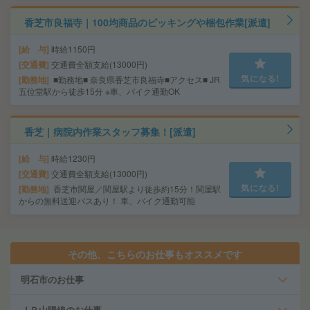
香芝市良福寺｜100均商品のピッキングや梱包作業[派遣]
給 与
時給1150円
交通費
交通費全額支給(13000円)
気になる!
勤務地
■勤務地■ 奈良県香芝市良福寺■アクセス■ JR
五位堂駅から徒歩15分 ※車、バイク通勤OK
香芝｜病院内作業スタッフ募集！[派遣]
給 与
時給1230円
交通費
交通費全額支給(13000円)
気になる!
勤務地
香芝市関屋／関屋駅より徒歩約15分！関屋駅
からの無料送迎バスあり！ 車、バイク通勤可能
その他、こちらのお仕事もオススメです
明石市のお仕事
ＪＲ山陽線のお仕事