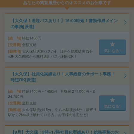
あなたの閲覧履歴からのオススメのお仕事です
【大久保！送迎バスあり！】16:00時短！書類作成メイン
の事務[派遣]
給 与
時給1480円
交通費
全額支給
気になる!
勤務地
大久保駅送迎バス7分、江井ケ島駅徒歩13分
※JR大久保駅から無料送迎バスも利用OK！
【大久保】社員化実績あり！人事総務のサポート事務！
時短OK[派遣]
給 与
時給1400円～1450円 月収例 217,000円～2
24,750円
交通費
全額支給
気になる!
勤務地
大久保駅徒歩15分、中八木駅徒歩8分（最寄り
駅から2km以上離れている方、お子様の送迎など）
【9月】大久保！9時×17時社員化実績あり！総務事務のお