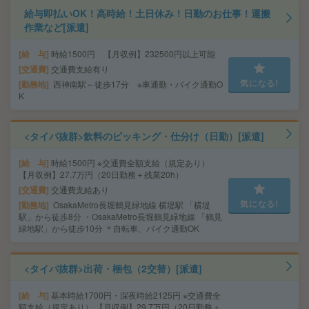
給与即払いOK！高時給！土日休み！日勤のお仕事！運搬
作業など[派遣]
給 与
時給1500円 【月収例】232500円以上可能
交通費
交通費支給有り
気になる!
勤務地
西神南駅～徒歩17分 ※車通勤・バイク通勤O
K
<タイパ抜群>飲料のピッキング・仕分け（日勤）[派遣]
給 与
時給1500円 ※交通費全額支給（規定あり）
【月収例】27.7万円（20日勤務＋残業20h）
交通費
交通費支給あり
気になる!
勤務地
OsakaMetro長堀鶴見緑地線 横堤駅 「横堤
駅」から徒歩8分 ・OsakaMetro長堀鶴見緑地線 「鶴見
緑地駅」から徒歩10分 ＊自転車、バイク通勤OK
<タイパ抜群>出荷・梱包（2交替）[派遣]
給 与
基本時給1700円・深夜時給2125円 ※交通費全
額支給（規定あり） 【月収例】29.7万円（20日勤務＋