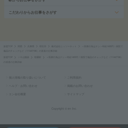
こだわりからお仕事をさがす
派遣TOP
関西
兵庫県
明石市
株式会社ニッソーネット
＜医療行為はナシ＞時給1400円！病院で
備品のチェックなど（111447186）の派遣の仕事詳細
派遣TOP
ＪＲ山陽線
朝霧駅
＜医療行為はナシ＞時給1400円！病院で備品のチェックなど（111447186）
の派遣の仕事詳細
個人情報の取り扱いについて
ご利用規約
ヘルプ・お問い合わせ
掲載のお問い合わせ
エン会社概要
サイトマップ
Copyright © en Inc.