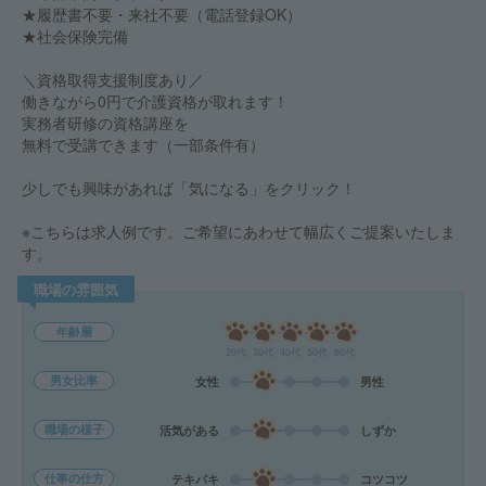
★履歴書不要・来社不要（電話登録OK）
★社会保険完備
＼資格取得支援制度あり／
働きながら0円で介護資格が取れます！
実務者研修の資格講座を
無料で受講できます（一部条件有）
少しでも興味があれば「気になる」をクリック！
※こちらは求人例です。ご希望にあわせて幅広くご提案いたしま
す。
職場の雰囲気
年齢層
20代
30代
40代
50代
60代
男女比率
女性
男性
職場の様子
活気がある
しずか
仕事の仕方
テキパキ
コツコツ