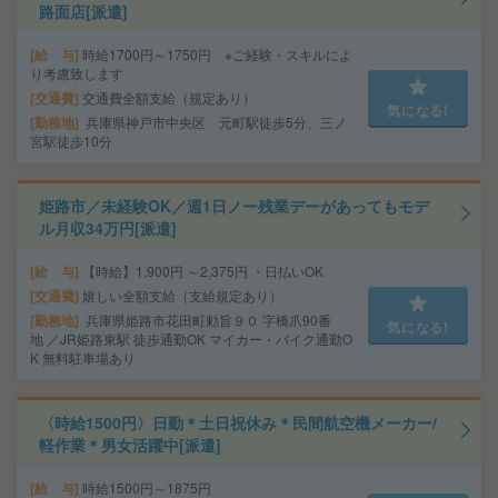
路面店[派遣]
給 与
時給1700円～1750円 ※ご経験・スキルによ
り考慮致します
交通費
交通費全額支給（規定あり）
気になる!
勤務地
兵庫県神戸市中央区 元町駅徒歩5分、三ノ
宮駅徒歩10分
姫路市／未経験OK／週1日ノー残業デーがあってもモデ
ル月収34万円[派遣]
給 与
【時給】1,900円 ～2,375円 ・日払いOK
交通費
嬉しい全額支給（支給規定あり）
勤務地
兵庫県姫路市花田町勅旨９０ 字橋爪90番
気になる!
地 ／JR姫路東駅 徒歩通勤OK マイカー・バイク通勤O
K 無料駐車場あり
〈時給1500円〉日勤＊土日祝休み＊民間航空機メーカー/
軽作業＊男女活躍中[派遣]
給 与
時給1500円～1875円