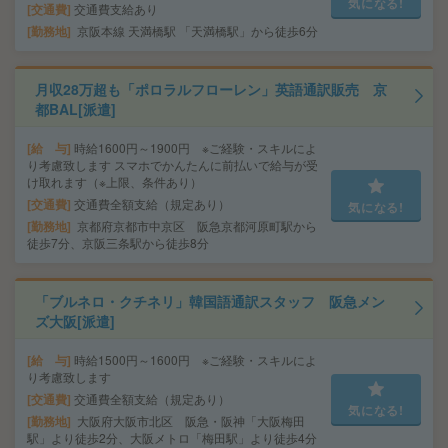
気になる!
交通費
交通費支給あり
勤務地
京阪本線 天満橋駅 「天満橋駅」から徒歩6分
月収28万超も「ポロラルフローレン」英語通訳販売 京
都BAL[派遣]
給 与
時給1600円～1900円 ※ご経験・スキルによ
り考慮致します スマホでかんたんに前払いで給与が受
け取れます（※上限、条件あり）
交通費
交通費全額支給（規定あり）
気になる!
勤務地
京都府京都市中京区 阪急京都河原町駅から
徒歩7分、京阪三条駅から徒歩8分
「ブルネロ・クチネリ」韓国語通訳スタッフ 阪急メン
ズ大阪[派遣]
給 与
時給1500円～1600円 ※ご経験・スキルによ
り考慮致します
交通費
交通費全額支給（規定あり）
気になる!
勤務地
大阪府大阪市北区 阪急・阪神「大阪梅田
駅」より徒歩2分、大阪メトロ「梅田駅」より徒歩4分