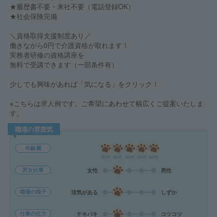
★履歴書不要・来社不要（電話登録OK）
★社会保険完備
＼資格取得支援制度あり／
働きながら0円で介護資格が取れます！
実務者研修の資格講座を
無料で受講できます（一部条件有）
少しでも興味があれば「気になる」をクリック！
※こちらは求人例です。ご希望にあわせて幅広くご提案いたしま
す。
職場の雰囲気
年齢層
20代
30代
40代
50代
60代
男女比率
女性
男性
職場の様子
活気がある
しずか
仕事の仕方
テキパキ
コツコツ