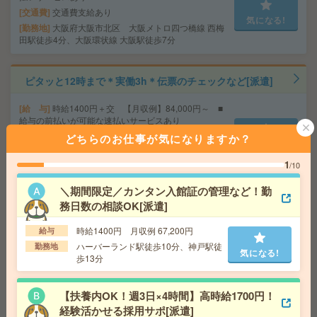
交通費
交通費支給あり
気になる!
勤務地
大阪府大阪市北区 大阪メトロ四つ橋線 西梅
田駅徒歩4分、大阪環状線 大阪駅徒歩7分
ピタッと12時まで＊実働3h＊伝票のチェックなど[派遣]
給 与
時給1400円＋交 【月収例】84,000円～ ■
給与の前払いが可能な速払いサービスあり
交通費
交通費支給あり
どちらのお仕事が気になりますか？
気になる!
勤務地
京都府京都市伏見区 京阪本線 藤森駅徒歩10
分
1
/10
＼期間限定／カンタン入館証の管理など！勤
座り仕事！給与即払いOK！高時給！データ入力、品質検
務日数の相談OK[派遣]
査[派遣]
時給1400円 月収例 67,200円
給与
ハーバーランド駅徒歩10分、神戸駅徒
給 与
時給1500円
勤務地
気になる!
歩13分
交通費
交通費支給有り
気になる!
勤務地
南公園駅～徒歩7分 ※送迎有り
【扶養内OK！週3日×4時間】高時給1700円！
経験活かせる採用サポ[派遣]