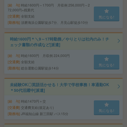
給 与
時給1600円～1700円 月収例 256,000円～2
72,000円+残業代
交通費
全額支給
気になる!
勤務地
須磨海浜公園駅徒歩7分、月見山駅徒歩10分
時給1600円＊＼9～17時勤務／やりとりは社内のみ！チ
ェック書類の作成など[派遣]
給 与
時給1600円 月収例 224,000円
交通費
全額支給
気になる!
勤務地
総合運動公園駅徒歩14分
未経験OK〇英語活かせる！大学で学校事務！車通勤OK
＊50代活躍中[派遣]
給 与
時給1470円＋交
交通費
交通費支給(規定あり)
気になる!
勤務地
JR福知山線 新三田駅 バス15分