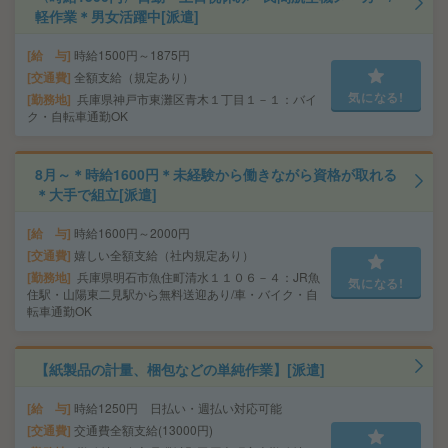
軽作業＊男女活躍中[派遣]
給 与
時給1500円～1875円
交通費
全額支給（規定あり）
気になる!
勤務地
兵庫県神戸市東灘区青木１丁目１－１：バイ
ク・自転車通勤OK
8月～＊時給1600円＊未経験から働きながら資格が取れる
＊大手で組立[派遣]
給 与
時給1600円～2000円
交通費
嬉しい全額支給（社内規定あり）
勤務地
兵庫県明石市魚住町清水１１０６－４：JR魚
気になる!
住駅・山陽東二見駅から無料送迎あり/車・バイク・自
転車通勤OK
【紙製品の計量、梱包などの単純作業】[派遣]
給 与
時給1250円 日払い・週払い対応可能
交通費
交通費全額支給(13000円)