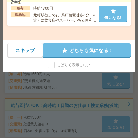
在宅OK！マイカー通勤OK！週3～4日・モデルハウスの
受付案内スタッフ[派遣]
時給1700円
給与
元町駅徒歩6分、県庁前駅徒歩3分 ※
勤務地
気になる!
給 与
時給1500円＋交
近くに飲食店やスーパーがある便利な
エリア
交通費
交通費実費支給（当社規定あり）
気になる!
勤務地
JR神戸線・京都線・琵琶湖線 膳所駅 徒歩18
分/京阪石山坂本線 錦駅 徒歩14分
スキップ
どちらも気になる！
人気の旅行会社＼英会話力を活かす+英文事務／時給1650
円＊50代活躍中[派遣]
しばらく表示しない
給 与
時給1650円＋交
交通費
*交通費別途支給
気になる!
勤務地
JR線 京都駅 徒歩5分
給与即払いOK！高時給！日勤のお仕事！検査業務[派遣]
給 与
時給1350円
交通費
交通費支給有り
気になる!
勤務地
西神中央駅～車10分 ※送迎有り