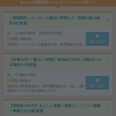
あなたの閲覧履歴からのオススメのお仕事です
＼期間限定／カンタン入館証の管理など！勤務日数の相
談OK[派遣]
給 与
時給1400円 月収例 67,200円
交通費
全額支給
気になる!
勤務地
ハーバーランド駅徒歩10分、神戸駅徒歩13分
【扶養内OK！週3日×4時間】高時給1700円！経験活かせ
る採用サポ[派遣]
給 与
時給1700円
交通費
支給あり
気になる!
勤務地
元町駅徒歩6分、県庁前駅徒歩3分 ※近くに飲
食店やスーパーがある便利なエリア
【高時給1600円】あんしん長期！残業なし！シフト勤務
＊事務のお仕事[派遣]