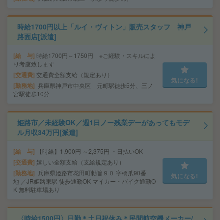
時給1700円以上「ルイ・ヴィトン」販売スタッフ 神戸
路面店[派遣]
給 与
時給1700円～1750円 ※ご経験・スキルによ
り考慮致します
交通費
交通費全額支給（規定あり）
気になる!
勤務地
兵庫県神戸市中央区 元町駅徒歩5分、三ノ
宮駅徒歩10分
姫路市／未経験OK／週1日ノー残業デーがあってもモデ
ル月収34万円[派遣]
給 与
【時給】1,900円 ～2,375円 ・日払いOK
交通費
嬉しい全額支給（支給規定あり）
勤務地
兵庫県姫路市花田町勅旨９０ 字橋爪90番
気になる!
地 ／JR姫路東駅 徒歩通勤OK マイカー・バイク通勤O
K 無料駐車場あり
〈時給1500円〉日勤＊土日祝休み＊民間航空機メーカー/