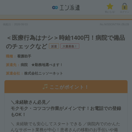
気になる!
ログイン
掲載日
2026/08/03
No.NISSONTRK-2BJ28
＜医療行為はナシ＞時給1400円！病院で備品
のチェックなど
派遣
大量募集！
職種
看護助手
派遣先
病院 ★勤務地選べます！
派遣会社
株式会社ニッソーネット
ここがポイント！
＼未経験さん必見／
モクモク・コツコツ作業がメインです！お電話での登録
もOK！
＼ 未経験でも安心してスタートできる ／病院内でのかんた
んなサポート業務が中心！患者さんの移動のお手伝いや備