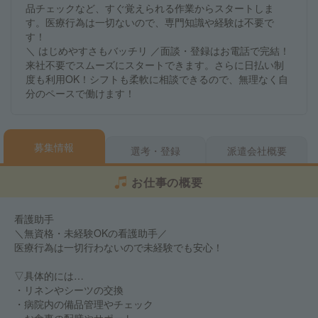
品チェックなど、すぐ覚えられる作業からスタートしま
す。医療行為は一切ないので、専門知識や経験は不要で
す！
＼ はじめやすさもバッチリ ／面談・登録はお電話で完結！
来社不要でスムーズにスタートできます。さらに日払い制
度も利用OK！シフトも柔軟に相談できるので、無理なく自
分のペースで働けます！
募集情報
選考・登録
派遣会社概要
お仕事の概要
看護助手
＼無資格・未経験OKの看護助手／
医療行為は一切行わないので未経験でも安心！
▽具体的には…
・リネンやシーツの交換
・病院内の備品管理やチェック