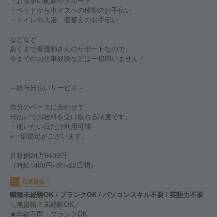
・お食事の配膳やサポート
・ベッドから車イスへの移動のお手伝い
・トイレや入浴、着替えのお手伝い
などなど
あくまで看護師さんのサポートなので、
今までのお仕事経験などは一切問いません！
～給与日払いサービス～
自分のペースに合わせて
日払いでお給料を受け取れる制度です。
・使いたい日だけ利用可能
※一部規定がございます。
月収例24万6400円
（時給1400円×8H×22日間）
応募資格
職種未経験OK / ブランクOK / パソコンスキル不要 / 英語力不要
＼無資格＊未経験OK／
★年齢不問・ブランクOK