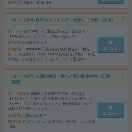
勤務地
鷹取駅～徒歩10分
<タイパ抜群>飲料のピッキング・仕分け（日勤）[派遣]
給 与
時給1500円 ※交通費全額支給（規定あり）
【月収例】27.7万円（20日勤務＋残業20h）
交通費
交通費支給あり
気になる!
勤務地
OsakaMetro長堀鶴見緑地線 横堤駅 「横堤
駅」から徒歩8分 ・OsakaMetro長堀鶴見緑地線 「鶴見
緑地駅」から徒歩10分 ＊自転車、バイク通勤OK
<タイパ抜群>金属の搬送・梱包／要自動車免許（日勤）
[派遣]
給 与
時給1600円 ※交通費全額支給（規定あり）
【月収例】24.5万円（20日勤務 ※残業なしの場合） ※
フォークリフト資格がないまたは1t未満資格のみの方
は時給1500円となります
気になる!
交通費
交通費支給あり
勤務地
近鉄けいはんな線 吉田駅 「吉田駅」から徒歩
13分