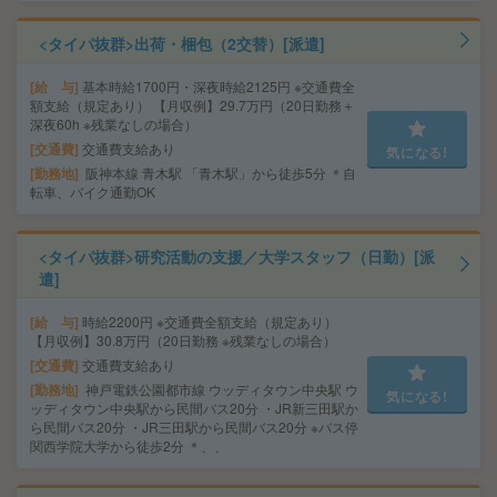
<タイパ抜群>出荷・梱包（2交替）[派遣]
給 与
基本時給1700円・深夜時給2125円 ※交通費全
額支給（規定あり） 【月収例】29.7万円（20日勤務＋
深夜60h ※残業なしの場合）
交通費
交通費支給あり
気になる!
勤務地
阪神本線 青木駅 「青木駅」から徒歩5分 ＊自
転車、バイク通勤OK
<タイパ抜群>研究活動の支援／大学スタッフ（日勤）[派
遣]
給 与
時給2200円 ※交通費全額支給（規定あり）
【月収例】30.8万円（20日勤務 ※残業なしの場合）
交通費
交通費支給あり
勤務地
神戸電鉄公園都市線 ウッディタウン中央駅 ウ
気になる!
ッディタウン中央駅から民間バス20分 ・JR新三田駅か
ら民間バス20分 ・JR三田駅から民間バス20分 ※バス停
関西学院大学から徒歩2分 ＊、、