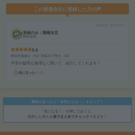
この派遣会社に登録した方の声
投稿時期
2025年10月
登録のみ：職種未定
50代女性
5.0
対応の迅速さ
5.0
対応の丁寧さ
5.0
不安や疑問も無理なく聞いて、紹介してくれます！
役に立った！
13
興味があったら「★気になる！」をタップ！
「気になる！」を押しておくと、
保存した求人を
後でまとめてチェック
できます！