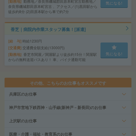
勤務地
勤務地／奈良県磯城郡田原本町宮古勤務地／
気になる!
奈良県磯城郡田原本町宮古 、アクセス／(1)黒田駅から
徒歩約8分 (2)田原本駅から車で約7分
香芝｜病院内作業スタッフ募集！[派遣]
給 与
時給1230円
交通費
交通費全額支給(13000円)
気になる!
勤務地
香芝市関屋／関屋駅より徒歩約15分！関屋駅
からの無料送迎バスあり！ 車、バイク通勤可能
その他、こちらのお仕事もオススメです
兵庫区のお仕事
神戸市営地下鉄西神・山手線(新神戸－新長田)のお仕事
上沢駅のお仕事
医療・介護・福祉・教育系のお仕事