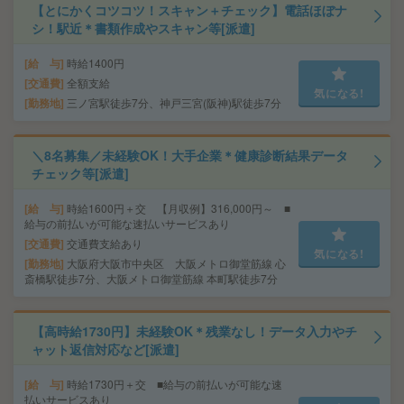
【とにかくコツコツ！スキャン＋チェック】電話ほぼナ
シ！駅近＊書類作成やスキャン等[派遣]
給 与
時給1400円
交通費
全額支給
気になる!
勤務地
三ノ宮駅徒歩7分、神戸三宮(阪神)駅徒歩7分
＼8名募集／未経験OK！大手企業＊健康診断結果データ
チェック等[派遣]
給 与
時給1600円＋交 【月収例】316,000円～ ■
給与の前払いが可能な速払いサービスあり
交通費
交通費支給あり
気になる!
勤務地
大阪府大阪市中央区 大阪メトロ御堂筋線 心
斎橋駅徒歩7分、大阪メトロ御堂筋線 本町駅徒歩7分
【高時給1730円】未経験OK＊残業なし！データ入力やチ
ャット返信対応など[派遣]
給 与
時給1730円＋交 ■給与の前払いが可能な速
払いサービスあり