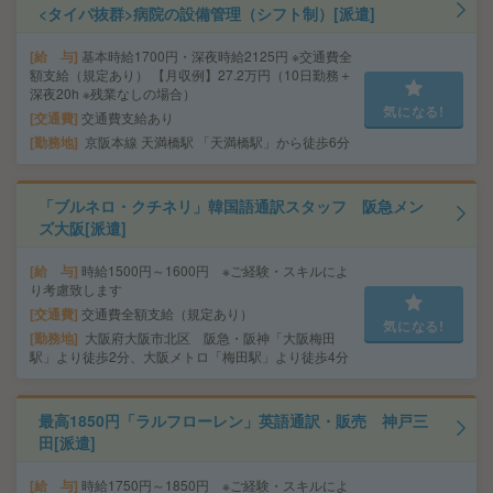
<タイパ抜群>病院の設備管理（シフト制）[派遣]
給 与
基本時給1700円・深夜時給2125円 ※交通費全
額支給（規定あり） 【月収例】27.2万円（10日勤務＋
深夜20h ※残業なしの場合）
気になる!
交通費
交通費支給あり
勤務地
京阪本線 天満橋駅 「天満橋駅」から徒歩6分
「ブルネロ・クチネリ」韓国語通訳スタッフ 阪急メン
ズ大阪[派遣]
給 与
時給1500円～1600円 ※ご経験・スキルによ
り考慮致します
交通費
交通費全額支給（規定あり）
気になる!
勤務地
大阪府大阪市北区 阪急・阪神「大阪梅田
駅」より徒歩2分、大阪メトロ「梅田駅」より徒歩4分
最高1850円「ラルフローレン」英語通訳・販売 神戸三
田[派遣]
給 与
時給1750円～1850円 ※ご経験・スキルによ